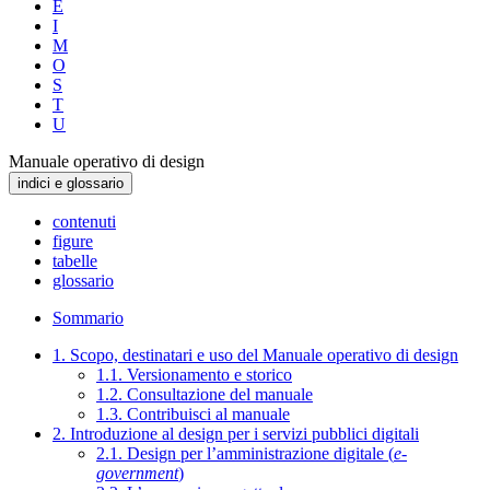
E
I
M
O
S
T
U
Manuale operativo di design
indici e glossario
contenuti
figure
tabelle
glossario
Sommario
1. Scopo, destinatari e uso del Manuale operativo di design
1.1. Versionamento e storico
1.2. Consultazione del manuale
1.3. Contribuisci al manuale
2. Introduzione al design per i servizi pubblici digitali
2.1. Design per l’amministrazione digitale (
e-
government
)