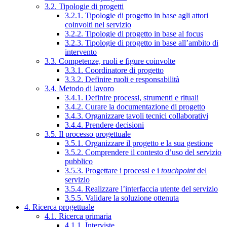
3.2. Tipologie di progetti
3.2.1. Tipologie di progetto in base agli attori
coinvolti nel servizio
3.2.2. Tipologie di progetto in base al focus
3.2.3. Tipologie di progetto in base all’ambito di
intervento
3.3. Competenze, ruoli e figure coinvolte
3.3.1. Coordinatore di progetto
3.3.2. Definire ruoli e responsabilità
3.4. Metodo di lavoro
3.4.1. Definire processi, strumenti e rituali
3.4.2. Curare la documentazione di progetto
3.4.3. Organizzare tavoli tecnici collaborativi
3.4.4. Prendere decisioni
3.5. Il processo progettuale
3.5.1. Organizzare il progetto e la sua gestione
3.5.2. Comprendere il contesto d’uso del servizio
pubblico
3.5.3. Progettare i processi e i
touchpoint
del
servizio
3.5.4. Realizzare l’interfaccia utente del servizio
3.5.5. Validare la soluzione ottenuta
4. Ricerca progettuale
4.1. Ricerca primaria
4.1.1. Interviste