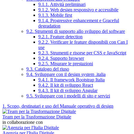
9.1.1. Attività preliminari
9.1.2. Web design responsivo e accessibile
9.1.3. Mobile first
9.1.4. Progressive enhancement e Graceful
degradation
9.2. Strumenti di supporto allo sviluppo del software
9.2.1. Feature detection
9.2.2. Verificare le feature disponibili con Can I
use
9.2.3. Strumenti e risorse per CSS e JavaScript
9.2.4. Supporto browser
9.2.5. Misurare le prestazioni
9.3. Catalogo del riuso
9.4. Sviluppare con il design system .italia
9.4.1. Il framework Bootstrap Italia
9.4.2. Il kit di sviluppo React
9.4.3. Il kit di sviluppo Angular
9.5. Sviluppare con i modelli di sito e servizi
1. Scopo, destinatari e uso del Manuale operativo di design
Team per la Trasformazione Digitale
in collaborazione con
Agenzia per l'Italia Digitale