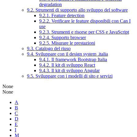
degradation
9.2. Strumenti di supporto allo sviluppo del software
9.2.1. Feature detection
9.2.2. Verificare le feature disponibili con Can I
use
9.2.3. Strumenti e risorse per CSS e JavaScript
9.2.4. Supporto browser
9.2.5. Misurare le prestazioni
9.3. Catalogo del riuso
9.4. Sviluppare con il design system .italia
9.4.1. Il framework Bootstrap Italia
9.4.2. Il kit di sviluppo React
9.4.3. Il kit di sviluppo Angular
9.5. Sviluppare con i modelli di sito e servizi
None
None
A
B
C
D
E
I
M