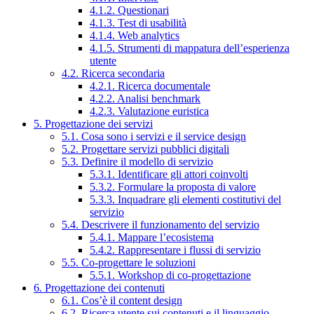
4.1.2. Questionari
4.1.3. Test di usabilità
4.1.4. Web analytics
4.1.5. Strumenti di mappatura dell’esperienza
utente
4.2. Ricerca secondaria
4.2.1. Ricerca documentale
4.2.2. Analisi benchmark
4.2.3. Valutazione euristica
5. Progettazione dei servizi
5.1. Cosa sono i servizi e il service design
5.2. Progettare servizi pubblici digitali
5.3. Definire il modello di servizio
5.3.1. Identificare gli attori coinvolti
5.3.2. Formulare la proposta di valore
5.3.3. Inquadrare gli elementi costitutivi del
servizio
5.4. Descrivere il funzionamento del servizio
5.4.1. Mappare l’ecosistema
5.4.2. Rappresentare i flussi di servizio
5.5. Co-progettare le soluzioni
5.5.1. Workshop di co-progettazione
6. Progettazione dei contenuti
6.1. Cos’è il content design
6.2. Ricerca utente sui contenuti e il linguaggio