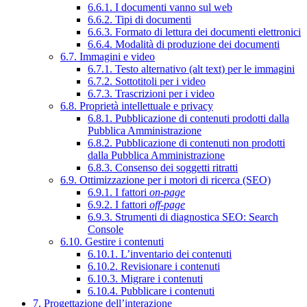
6.6.1. I documenti vanno sul web
6.6.2. Tipi di documenti
6.6.3. Formato di lettura dei documenti elettronici
6.6.4. Modalità di produzione dei documenti
6.7. Immagini e video
6.7.1. Testo alternativo (alt text) per le immagini
6.7.2. Sottotitoli per i video
6.7.3. Trascrizioni per i video
6.8. Proprietà intellettuale e privacy
6.8.1. Pubblicazione di contenuti prodotti dalla
Pubblica Amministrazione
6.8.2. Pubblicazione di contenuti non prodotti
dalla Pubblica Amministrazione
6.8.3. Consenso dei soggetti ritratti
6.9. Ottimizzazione per i motori di ricerca (SEO)
6.9.1. I fattori
on-page
6.9.2. I fattori
off-page
6.9.3. Strumenti di diagnostica SEO: Search
Console
6.10. Gestire i contenuti
6.10.1. L’inventario dei contenuti
6.10.2. Revisionare i contenuti
6.10.3. Migrare i contenuti
6.10.4. Pubblicare i contenuti
7. Progettazione dell’interazione