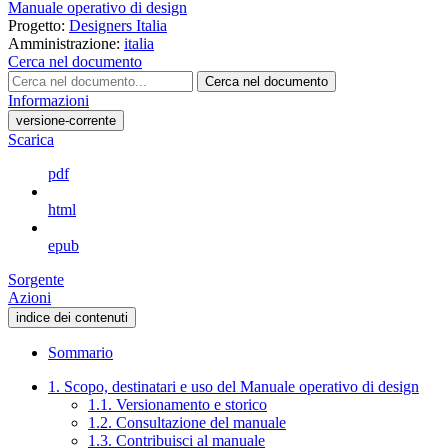
Manuale operativo di design
Progetto:
Designers Italia
Amministrazione:
italia
Cerca nel documento
Cerca nel documento
Informazioni
versione-corrente
Scarica
pdf
html
epub
Sorgente
Azioni
indice dei contenuti
Sommario
1. Scopo, destinatari e uso del Manuale operativo di design
1.1. Versionamento e storico
1.2. Consultazione del manuale
1.3. Contribuisci al manuale