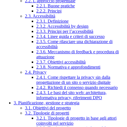
2.2. L’approccio progettuale
2.2.1. Buone pratiche
2.2.2. Principi
2.3. Accessibilità
2.3.1. Definizione
2.3.2. Accessibilità by design
2.3.3. Principi per l’accessibilità
2.3.4. Linee guida e criteri di successo
2.3.5. Come rilasciare una dichiarazione di
accessibilità
2.3.6. Meccanismo di feedback e procedura di
attuazione
2.3.7. Obiettivi accessibilità
2.3.8. Normativa e approfondimenti
2.4. Privacy
2.4.1. Come rispettare la privacy sin dalla
progettazione di un sito o servizio digitale
2.4.2. Richiedi il consenso quando necessario
2.4.3. Le basi del sito web: architettura,
informativa privacy, riferimenti DPO
3. Pianificazione, gestione e strategia
3.1. Obiettivi del progetto
3.2. Tipologie di progetti
3.2.1. Tipologie di progetto in base agli attori
coinvolti nel servizio