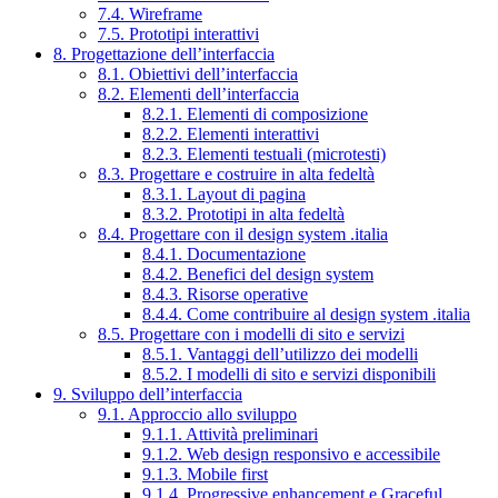
7.4. Wireframe
7.5. Prototipi interattivi
8. Progettazione dell’interfaccia
8.1. Obiettivi dell’interfaccia
8.2. Elementi dell’interfaccia
8.2.1. Elementi di composizione
8.2.2. Elementi interattivi
8.2.3. Elementi testuali (microtesti)
8.3. Progettare e costruire in alta fedeltà
8.3.1. Layout di pagina
8.3.2. Prototipi in alta fedeltà
8.4. Progettare con il design system .italia
8.4.1. Documentazione
8.4.2. Benefici del design system
8.4.3. Risorse operative
8.4.4. Come contribuire al design system .italia
8.5. Progettare con i modelli di sito e servizi
8.5.1. Vantaggi dell’utilizzo dei modelli
8.5.2. I modelli di sito e servizi disponibili
9. Sviluppo dell’interfaccia
9.1. Approccio allo sviluppo
9.1.1. Attività preliminari
9.1.2. Web design responsivo e accessibile
9.1.3. Mobile first
9.1.4. Progressive enhancement e Graceful