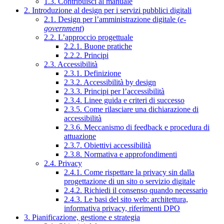
1.3. Contribuisci al manuale
2. Introduzione al design per i servizi pubblici digitali
2.1. Design per l’amministrazione digitale (
e-
government
)
2.2. L’approccio progettuale
2.2.1. Buone pratiche
2.2.2. Principi
2.3. Accessibilità
2.3.1. Definizione
2.3.2. Accessibilità by design
2.3.3. Principi per l’accessibilità
2.3.4. Linee guida e criteri di successo
2.3.5. Come rilasciare una dichiarazione di
accessibilità
2.3.6. Meccanismo di feedback e procedura di
attuazione
2.3.7. Obiettivi accessibilità
2.3.8. Normativa e approfondimenti
2.4. Privacy
2.4.1. Come rispettare la privacy sin dalla
progettazione di un sito o servizio digitale
2.4.2. Richiedi il consenso quando necessario
2.4.3. Le basi del sito web: architettura,
informativa privacy, riferimenti DPO
3. Pianificazione, gestione e strategia