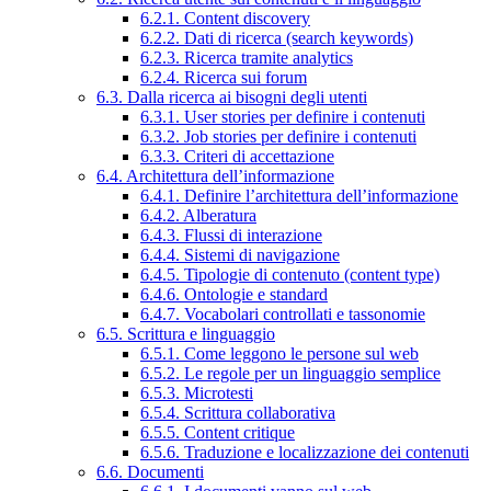
6.2.1. Content discovery
6.2.2. Dati di ricerca (search keywords)
6.2.3. Ricerca tramite analytics
6.2.4. Ricerca sui forum
6.3. Dalla ricerca ai bisogni degli utenti
6.3.1. User stories per definire i contenuti
6.3.2. Job stories per definire i contenuti
6.3.3. Criteri di accettazione
6.4. Architettura dell’informazione
6.4.1. Definire l’architettura dell’informazione
6.4.2. Alberatura
6.4.3. Flussi di interazione
6.4.4. Sistemi di navigazione
6.4.5. Tipologie di contenuto (content type)
6.4.6. Ontologie e standard
6.4.7. Vocabolari controllati e tassonomie
6.5. Scrittura e linguaggio
6.5.1. Come leggono le persone sul web
6.5.2. Le regole per un linguaggio semplice
6.5.3. Microtesti
6.5.4. Scrittura collaborativa
6.5.5. Content critique
6.5.6. Traduzione e localizzazione dei contenuti
6.6. Documenti