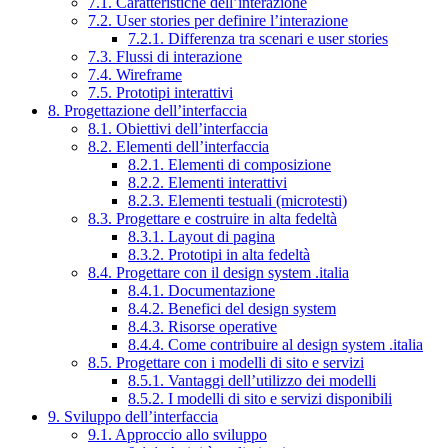
7.1. Caratteristiche dell’interazione
7.2. User stories per definire l’interazione
7.2.1. Differenza tra scenari e user stories
7.3. Flussi di interazione
7.4. Wireframe
7.5. Prototipi interattivi
8. Progettazione dell’interfaccia
8.1. Obiettivi dell’interfaccia
8.2. Elementi dell’interfaccia
8.2.1. Elementi di composizione
8.2.2. Elementi interattivi
8.2.3. Elementi testuali (microtesti)
8.3. Progettare e costruire in alta fedeltà
8.3.1. Layout di pagina
8.3.2. Prototipi in alta fedeltà
8.4. Progettare con il design system .italia
8.4.1. Documentazione
8.4.2. Benefici del design system
8.4.3. Risorse operative
8.4.4. Come contribuire al design system .italia
8.5. Progettare con i modelli di sito e servizi
8.5.1. Vantaggi dell’utilizzo dei modelli
8.5.2. I modelli di sito e servizi disponibili
9. Sviluppo dell’interfaccia
9.1. Approccio allo sviluppo