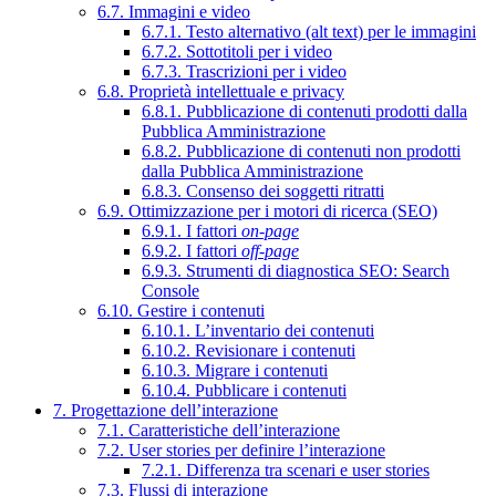
6.7. Immagini e video
6.7.1. Testo alternativo (alt text) per le immagini
6.7.2. Sottotitoli per i video
6.7.3. Trascrizioni per i video
6.8. Proprietà intellettuale e privacy
6.8.1. Pubblicazione di contenuti prodotti dalla
Pubblica Amministrazione
6.8.2. Pubblicazione di contenuti non prodotti
dalla Pubblica Amministrazione
6.8.3. Consenso dei soggetti ritratti
6.9. Ottimizzazione per i motori di ricerca (SEO)
6.9.1. I fattori
on-page
6.9.2. I fattori
off-page
6.9.3. Strumenti di diagnostica SEO: Search
Console
6.10. Gestire i contenuti
6.10.1. L’inventario dei contenuti
6.10.2. Revisionare i contenuti
6.10.3. Migrare i contenuti
6.10.4. Pubblicare i contenuti
7. Progettazione dell’interazione
7.1. Caratteristiche dell’interazione
7.2. User stories per definire l’interazione
7.2.1. Differenza tra scenari e user stories
7.3. Flussi di interazione