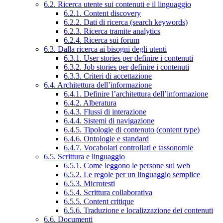
6.2. Ricerca utente sui contenuti e il linguaggio
6.2.1. Content discovery
6.2.2. Dati di ricerca (search keywords)
6.2.3. Ricerca tramite analytics
6.2.4. Ricerca sui forum
6.3. Dalla ricerca ai bisogni degli utenti
6.3.1. User stories per definire i contenuti
6.3.2. Job stories per definire i contenuti
6.3.3. Criteri di accettazione
6.4. Architettura dell’informazione
6.4.1. Definire l’architettura dell’informazione
6.4.2. Alberatura
6.4.3. Flussi di interazione
6.4.4. Sistemi di navigazione
6.4.5. Tipologie di contenuto (content type)
6.4.6. Ontologie e standard
6.4.7. Vocabolari controllati e tassonomie
6.5. Scrittura e linguaggio
6.5.1. Come leggono le persone sul web
6.5.2. Le regole per un linguaggio semplice
6.5.3. Microtesti
6.5.4. Scrittura collaborativa
6.5.5. Content critique
6.5.6. Traduzione e localizzazione dei contenuti
6.6. Documenti