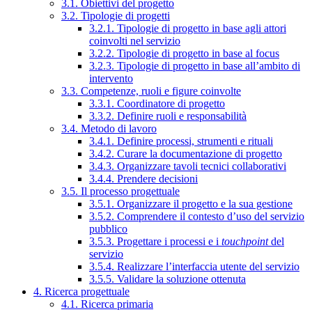
3.1. Obiettivi del progetto
3.2. Tipologie di progetti
3.2.1. Tipologie di progetto in base agli attori
coinvolti nel servizio
3.2.2. Tipologie di progetto in base al focus
3.2.3. Tipologie di progetto in base all’ambito di
intervento
3.3. Competenze, ruoli e figure coinvolte
3.3.1. Coordinatore di progetto
3.3.2. Definire ruoli e responsabilità
3.4. Metodo di lavoro
3.4.1. Definire processi, strumenti e rituali
3.4.2. Curare la documentazione di progetto
3.4.3. Organizzare tavoli tecnici collaborativi
3.4.4. Prendere decisioni
3.5. Il processo progettuale
3.5.1. Organizzare il progetto e la sua gestione
3.5.2. Comprendere il contesto d’uso del servizio
pubblico
3.5.3. Progettare i processi e i
touchpoint
del
servizio
3.5.4. Realizzare l’interfaccia utente del servizio
3.5.5. Validare la soluzione ottenuta
4. Ricerca progettuale
4.1. Ricerca primaria