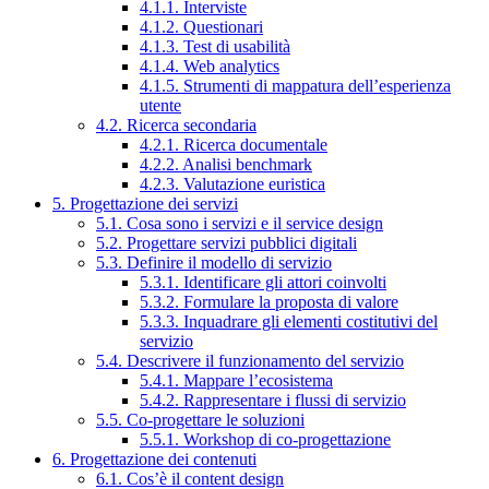
4.1.1. Interviste
4.1.2. Questionari
4.1.3. Test di usabilità
4.1.4. Web analytics
4.1.5. Strumenti di mappatura dell’esperienza
utente
4.2. Ricerca secondaria
4.2.1. Ricerca documentale
4.2.2. Analisi benchmark
4.2.3. Valutazione euristica
5. Progettazione dei servizi
5.1. Cosa sono i servizi e il service design
5.2. Progettare servizi pubblici digitali
5.3. Definire il modello di servizio
5.3.1. Identificare gli attori coinvolti
5.3.2. Formulare la proposta di valore
5.3.3. Inquadrare gli elementi costitutivi del
servizio
5.4. Descrivere il funzionamento del servizio
5.4.1. Mappare l’ecosistema
5.4.2. Rappresentare i flussi di servizio
5.5. Co-progettare le soluzioni
5.5.1. Workshop di co-progettazione
6. Progettazione dei contenuti
6.1. Cos’è il content design