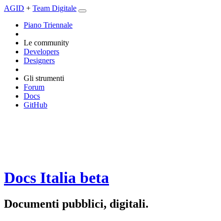
AGID
+
Team Digitale
Piano Triennale
Le community
Developers
Designers
Gli strumenti
Forum
Docs
GitHub
Docs Italia
beta
Documenti pubblici, digitali.