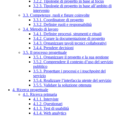
3.2.2. Tipologie di progetto in base al focus
3.2.3. Tipologie di progetto in base all’ambito di
intervento
3.3. Competenze, ruoli e figure coinvolte
3.3.1. Coordinatore di progetto
3.3.2. Definire ruoli e responsabilità
3.4. Metodo di lavoro
3.4.1. Definire processi, strumenti e rituali
3.4.2. Curare la documentazione di progetto
3.4.3. Organizzare tavoli tecnici collaborativi
3.4.4. Prendere decisioni
3.5. Il processo progettuale
3.5.1. Organizzare il progetto e la sua gestione
3.5.2. Comprendere il contesto d’uso del servizio
pubblico
3.5.3. Progettare i processi e i
touchpoint
del
servizio
3.5.4. Realizzare l’interfaccia utente del servizio
3.5.5. Validare la soluzione ottenuta
4. Ricerca progettuale
4.1. Ricerca primaria
4.1.1. Interviste
4.1.2. Questionari
4.1.3. Test di usabilità
4.1.4. Web analytics