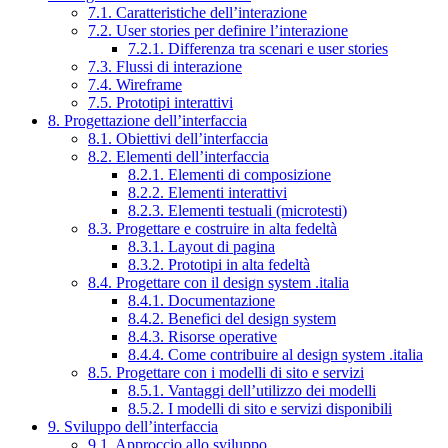
7.1. Caratteristiche dell’interazione
7.2. User stories per definire l’interazione
7.2.1. Differenza tra scenari e user stories
7.3. Flussi di interazione
7.4. Wireframe
7.5. Prototipi interattivi
8. Progettazione dell’interfaccia
8.1. Obiettivi dell’interfaccia
8.2. Elementi dell’interfaccia
8.2.1. Elementi di composizione
8.2.2. Elementi interattivi
8.2.3. Elementi testuali (microtesti)
8.3. Progettare e costruire in alta fedeltà
8.3.1. Layout di pagina
8.3.2. Prototipi in alta fedeltà
8.4. Progettare con il design system .italia
8.4.1. Documentazione
8.4.2. Benefici del design system
8.4.3. Risorse operative
8.4.4. Come contribuire al design system .italia
8.5. Progettare con i modelli di sito e servizi
8.5.1. Vantaggi dell’utilizzo dei modelli
8.5.2. I modelli di sito e servizi disponibili
9. Sviluppo dell’interfaccia
9.1. Approccio allo sviluppo