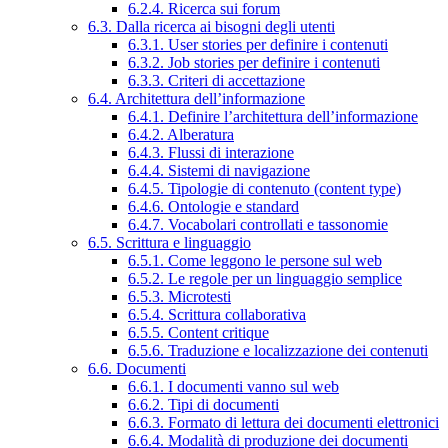
6.2.4. Ricerca sui forum
6.3. Dalla ricerca ai bisogni degli utenti
6.3.1. User stories per definire i contenuti
6.3.2. Job stories per definire i contenuti
6.3.3. Criteri di accettazione
6.4. Architettura dell’informazione
6.4.1. Definire l’architettura dell’informazione
6.4.2. Alberatura
6.4.3. Flussi di interazione
6.4.4. Sistemi di navigazione
6.4.5. Tipologie di contenuto (content type)
6.4.6. Ontologie e standard
6.4.7. Vocabolari controllati e tassonomie
6.5. Scrittura e linguaggio
6.5.1. Come leggono le persone sul web
6.5.2. Le regole per un linguaggio semplice
6.5.3. Microtesti
6.5.4. Scrittura collaborativa
6.5.5. Content critique
6.5.6. Traduzione e localizzazione dei contenuti
6.6. Documenti
6.6.1. I documenti vanno sul web
6.6.2. Tipi di documenti
6.6.3. Formato di lettura dei documenti elettronici
6.6.4. Modalità di produzione dei documenti