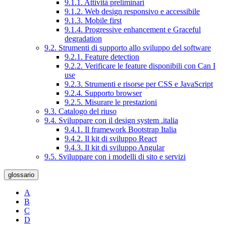
9.1.1. Attività preliminari
9.1.2. Web design responsivo e accessibile
9.1.3. Mobile first
9.1.4. Progressive enhancement e Graceful
degradation
9.2. Strumenti di supporto allo sviluppo del software
9.2.1. Feature detection
9.2.2. Verificare le feature disponibili con Can I
use
9.2.3. Strumenti e risorse per CSS e JavaScript
9.2.4. Supporto browser
9.2.5. Misurare le prestazioni
9.3. Catalogo del riuso
9.4. Sviluppare con il design system .italia
9.4.1. Il framework Bootstrap Italia
9.4.2. Il kit di sviluppo React
9.4.3. Il kit di sviluppo Angular
9.5. Sviluppare con i modelli di sito e servizi
glossario
A
B
C
D