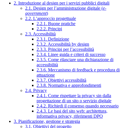
2. Introduzione al design per i servizi pubblici digitali
2.1. Design per l’amministrazione digitale (
e-
government
)
2.2. L’approccio progettuale
2.2.1. Buone pratiche
2.2.2. Principi
2.3. Accessibilità
2.3.1. Definizione
2.3.2. Accessibilità by design
2.3.3. Principi per l’accessibilità
2.3.4. Linee guida e criteri di successo
2.3.5. Come rilasciare una dichiarazione di
accessibilità
2.3.6. Meccanismo di feedback e procedura di
attuazione
2.3.7. Obiettivi accessibilità
2.3.8. Normativa e approfondimenti
2.4. Privacy
2.4.1. Come rispettare la privacy sin dalla
progettazione di un sito o servizio digitale
2.4.2. Richiedi il consenso quando necessario
2.4.3. Le basi del sito web: architettura,
informativa privacy, riferimenti DPO
3. Pianificazione, gestione e strategia
3.1. Obiettivi del progetto