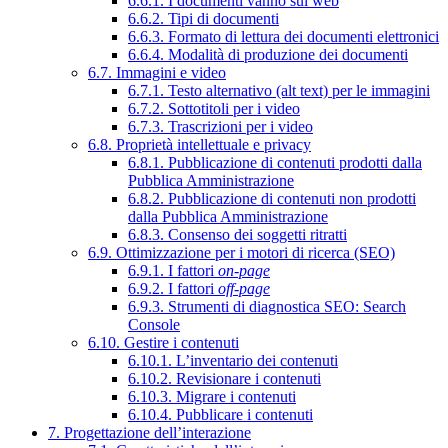
6.6.1. I documenti vanno sul web
6.6.2. Tipi di documenti
6.6.3. Formato di lettura dei documenti elettronici
6.6.4. Modalità di produzione dei documenti
6.7. Immagini e video
6.7.1. Testo alternativo (alt text) per le immagini
6.7.2. Sottotitoli per i video
6.7.3. Trascrizioni per i video
6.8. Proprietà intellettuale e privacy
6.8.1. Pubblicazione di contenuti prodotti dalla
Pubblica Amministrazione
6.8.2. Pubblicazione di contenuti non prodotti
dalla Pubblica Amministrazione
6.8.3. Consenso dei soggetti ritratti
6.9. Ottimizzazione per i motori di ricerca (SEO)
6.9.1. I fattori
on-page
6.9.2. I fattori
off-page
6.9.3. Strumenti di diagnostica SEO: Search
Console
6.10. Gestire i contenuti
6.10.1. L’inventario dei contenuti
6.10.2. Revisionare i contenuti
6.10.3. Migrare i contenuti
6.10.4. Pubblicare i contenuti
7. Progettazione dell’interazione