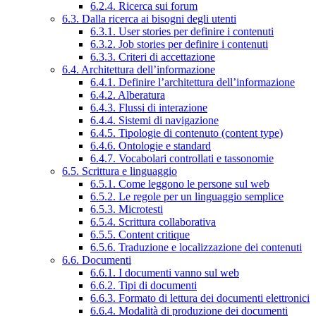
6.2.4. Ricerca sui forum
6.3. Dalla ricerca ai bisogni degli utenti
6.3.1. User stories per definire i contenuti
6.3.2. Job stories per definire i contenuti
6.3.3. Criteri di accettazione
6.4. Architettura dell’informazione
6.4.1. Definire l’architettura dell’informazione
6.4.2. Alberatura
6.4.3. Flussi di interazione
6.4.4. Sistemi di navigazione
6.4.5. Tipologie di contenuto (content type)
6.4.6. Ontologie e standard
6.4.7. Vocabolari controllati e tassonomie
6.5. Scrittura e linguaggio
6.5.1. Come leggono le persone sul web
6.5.2. Le regole per un linguaggio semplice
6.5.3. Microtesti
6.5.4. Scrittura collaborativa
6.5.5. Content critique
6.5.6. Traduzione e localizzazione dei contenuti
6.6. Documenti
6.6.1. I documenti vanno sul web
6.6.2. Tipi di documenti
6.6.3. Formato di lettura dei documenti elettronici
6.6.4. Modalità di produzione dei documenti