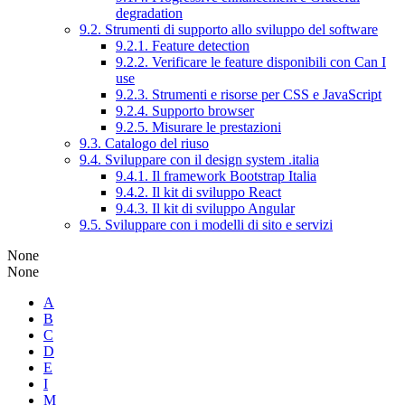
degradation
9.2. Strumenti di supporto allo sviluppo del software
9.2.1. Feature detection
9.2.2. Verificare le feature disponibili con Can I
use
9.2.3. Strumenti e risorse per CSS e JavaScript
9.2.4. Supporto browser
9.2.5. Misurare le prestazioni
9.3. Catalogo del riuso
9.4. Sviluppare con il design system .italia
9.4.1. Il framework Bootstrap Italia
9.4.2. Il kit di sviluppo React
9.4.3. Il kit di sviluppo Angular
9.5. Sviluppare con i modelli di sito e servizi
None
None
A
B
C
D
E
I
M