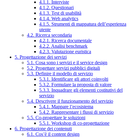
4.1.1. Interviste
4.1.2. Questionari
4.1.3. Test di usabilità
4.1.4. Web analytics
4.1.5. Strumenti di mappatura dell’esperienza
utente
4.2. Ricerca secondaria
4.2.1. Ricerca documentale
4.2.2. Analisi benchmark
4.2.3. Valutazione euristica
5. Progettazione dei servizi
5.1. Cosa sono i servizi e il service design
5.2. Progettare servizi pubblici digitali
5.3. Definire il modello di servizio
5.3.1. Identificare gli attori coinvolti
5.3.2. Formulare la proposta di valore
5.3.3. Inquadrare gli elementi costitutivi del
servizio
5.4. Descrivere il funzionamento del servizio
5.4.1. Mappare l’ecosistema
5.4.2. Rappresentare i flussi di servizio
5.5. Co-progettare le soluzioni
5.5.1. Workshop di co-progettazione
6. Progettazione dei contenuti
6.1. Cos’è il content design