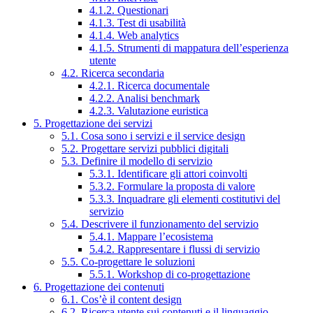
4.1.2. Questionari
4.1.3. Test di usabilità
4.1.4. Web analytics
4.1.5. Strumenti di mappatura dell’esperienza
utente
4.2. Ricerca secondaria
4.2.1. Ricerca documentale
4.2.2. Analisi benchmark
4.2.3. Valutazione euristica
5. Progettazione dei servizi
5.1. Cosa sono i servizi e il service design
5.2. Progettare servizi pubblici digitali
5.3. Definire il modello di servizio
5.3.1. Identificare gli attori coinvolti
5.3.2. Formulare la proposta di valore
5.3.3. Inquadrare gli elementi costitutivi del
servizio
5.4. Descrivere il funzionamento del servizio
5.4.1. Mappare l’ecosistema
5.4.2. Rappresentare i flussi di servizio
5.5. Co-progettare le soluzioni
5.5.1. Workshop di co-progettazione
6. Progettazione dei contenuti
6.1. Cos’è il content design
6.2. Ricerca utente sui contenuti e il linguaggio