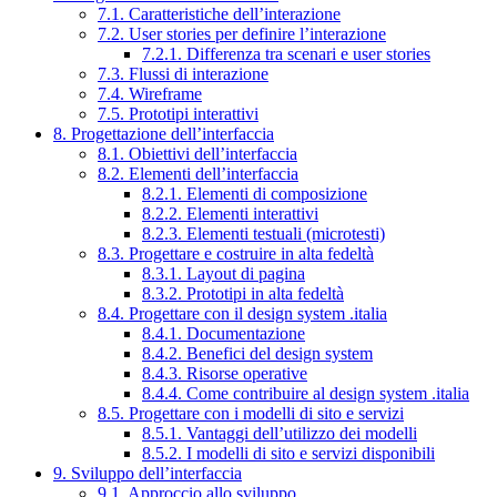
7.1. Caratteristiche dell’interazione
7.2. User stories per definire l’interazione
7.2.1. Differenza tra scenari e user stories
7.3. Flussi di interazione
7.4. Wireframe
7.5. Prototipi interattivi
8. Progettazione dell’interfaccia
8.1. Obiettivi dell’interfaccia
8.2. Elementi dell’interfaccia
8.2.1. Elementi di composizione
8.2.2. Elementi interattivi
8.2.3. Elementi testuali (microtesti)
8.3. Progettare e costruire in alta fedeltà
8.3.1. Layout di pagina
8.3.2. Prototipi in alta fedeltà
8.4. Progettare con il design system .italia
8.4.1. Documentazione
8.4.2. Benefici del design system
8.4.3. Risorse operative
8.4.4. Come contribuire al design system .italia
8.5. Progettare con i modelli di sito e servizi
8.5.1. Vantaggi dell’utilizzo dei modelli
8.5.2. I modelli di sito e servizi disponibili
9. Sviluppo dell’interfaccia
9.1. Approccio allo sviluppo