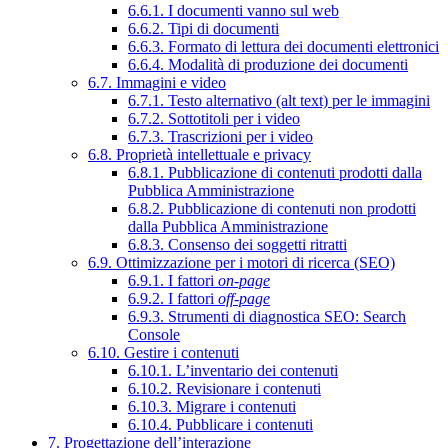
6.6.1. I documenti vanno sul web
6.6.2. Tipi di documenti
6.6.3. Formato di lettura dei documenti elettronici
6.6.4. Modalità di produzione dei documenti
6.7. Immagini e video
6.7.1. Testo alternativo (alt text) per le immagini
6.7.2. Sottotitoli per i video
6.7.3. Trascrizioni per i video
6.8. Proprietà intellettuale e privacy
6.8.1. Pubblicazione di contenuti prodotti dalla
Pubblica Amministrazione
6.8.2. Pubblicazione di contenuti non prodotti
dalla Pubblica Amministrazione
6.8.3. Consenso dei soggetti ritratti
6.9. Ottimizzazione per i motori di ricerca (SEO)
6.9.1. I fattori
on-page
6.9.2. I fattori
off-page
6.9.3. Strumenti di diagnostica SEO: Search
Console
6.10. Gestire i contenuti
6.10.1. L’inventario dei contenuti
6.10.2. Revisionare i contenuti
6.10.3. Migrare i contenuti
6.10.4. Pubblicare i contenuti
7. Progettazione dell’interazione