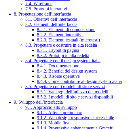
7.4. Wireframe
7.5. Prototipi interattivi
8. Progettazione dell’interfaccia
8.1. Obiettivi dell’interfaccia
8.2. Elementi dell’interfaccia
8.2.1. Elementi di composizione
8.2.2. Elementi interattivi
8.2.3. Elementi testuali (microtesti)
8.3. Progettare e costruire in alta fedeltà
8.3.1. Layout di pagina
8.3.2. Prototipi in alta fedeltà
8.4. Progettare con il design system .italia
8.4.1. Documentazione
8.4.2. Benefici del design system
8.4.3. Risorse operative
8.4.4. Come contribuire al design system .italia
8.5. Progettare con i modelli di sito e servizi
8.5.1. Vantaggi dell’utilizzo dei modelli
8.5.2. I modelli di sito e servizi disponibili
9. Sviluppo dell’interfaccia
9.1. Approccio allo sviluppo
9.1.1. Attività preliminari
9.1.2. Web design responsivo e accessibile
9.1.3. Mobile first
9.1.4. Progressive enhancement e Graceful