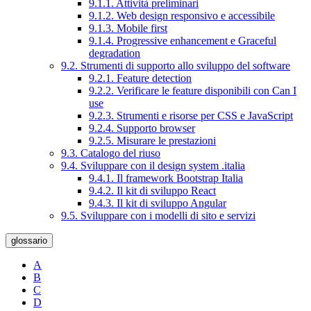
9.1.1. Attività preliminari
9.1.2. Web design responsivo e accessibile
9.1.3. Mobile first
9.1.4. Progressive enhancement e Graceful
degradation
9.2. Strumenti di supporto allo sviluppo del software
9.2.1. Feature detection
9.2.2. Verificare le feature disponibili con Can I
use
9.2.3. Strumenti e risorse per CSS e JavaScript
9.2.4. Supporto browser
9.2.5. Misurare le prestazioni
9.3. Catalogo del riuso
9.4. Sviluppare con il design system .italia
9.4.1. Il framework Bootstrap Italia
9.4.2. Il kit di sviluppo React
9.4.3. Il kit di sviluppo Angular
9.5. Sviluppare con i modelli di sito e servizi
glossario
A
B
C
D