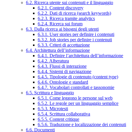
6.2. Ricerca utente sui contenuti e il linguaggio
6.2.1. Content discovery
6.2.2. Dati di ricerca (search keywords)
6.2.3. Ricerca tramite analytics
6.2.4. Ricerca sui forum
6.3. Dalla ricerca ai bisogni degli utenti
6.3.1. User stories per definire i contenuti
6.3.2. Job stories per definire i contenuti
6.3.3. Criteri di accettazione
6.4. Architettura dell’informazione
6.4.1. Definire l’architettura dell’informazione
6.4.2. Alberatura
6.4.3. Flussi di interazione
6.4.4. Sistemi di navigazione
6.4.5. Tipologie di contenuto (content type)
6.4.6. Ontologie e standard
6.4.7. Vocabolari controllati e tassonomie
6.5. Scrittura e linguaggio
6.5.1. Come leggono le persone sul web
6.5.2. Le regole per un linguaggio semplice
6.5.3. Microtesti
6.5.4. Scrittura collaborativa
6.5.5. Content critique
6.5.6. Traduzione e localizzazione dei contenuti
6.6. Documenti