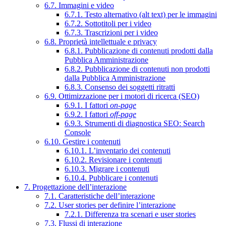
6.7. Immagini e video
6.7.1. Testo alternativo (alt text) per le immagini
6.7.2. Sottotitoli per i video
6.7.3. Trascrizioni per i video
6.8. Proprietà intellettuale e privacy
6.8.1. Pubblicazione di contenuti prodotti dalla
Pubblica Amministrazione
6.8.2. Pubblicazione di contenuti non prodotti
dalla Pubblica Amministrazione
6.8.3. Consenso dei soggetti ritratti
6.9. Ottimizzazione per i motori di ricerca (SEO)
6.9.1. I fattori
on-page
6.9.2. I fattori
off-page
6.9.3. Strumenti di diagnostica SEO: Search
Console
6.10. Gestire i contenuti
6.10.1. L’inventario dei contenuti
6.10.2. Revisionare i contenuti
6.10.3. Migrare i contenuti
6.10.4. Pubblicare i contenuti
7. Progettazione dell’interazione
7.1. Caratteristiche dell’interazione
7.2. User stories per definire l’interazione
7.2.1. Differenza tra scenari e user stories
7.3. Flussi di interazione