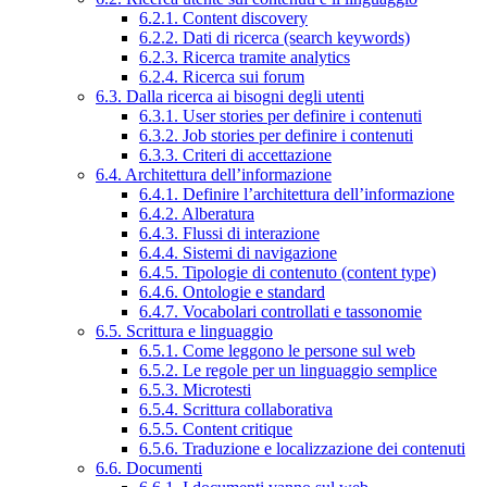
6.2.1. Content discovery
6.2.2. Dati di ricerca (search keywords)
6.2.3. Ricerca tramite analytics
6.2.4. Ricerca sui forum
6.3. Dalla ricerca ai bisogni degli utenti
6.3.1. User stories per definire i contenuti
6.3.2. Job stories per definire i contenuti
6.3.3. Criteri di accettazione
6.4. Architettura dell’informazione
6.4.1. Definire l’architettura dell’informazione
6.4.2. Alberatura
6.4.3. Flussi di interazione
6.4.4. Sistemi di navigazione
6.4.5. Tipologie di contenuto (content type)
6.4.6. Ontologie e standard
6.4.7. Vocabolari controllati e tassonomie
6.5. Scrittura e linguaggio
6.5.1. Come leggono le persone sul web
6.5.2. Le regole per un linguaggio semplice
6.5.3. Microtesti
6.5.4. Scrittura collaborativa
6.5.5. Content critique
6.5.6. Traduzione e localizzazione dei contenuti
6.6. Documenti