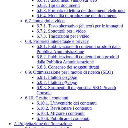
6.6.1. I documenti vanno sul web
6.6.2. Tipi di documenti
6.6.3. Formato di lettura dei documenti elettronici
6.6.4. Modalità di produzione dei documenti
6.7. Immagini e video
6.7.1. Testo alternativo (alt text) per le immagini
6.7.2. Sottotitoli per i video
6.7.3. Trascrizioni per i video
6.8. Proprietà intellettuale e privacy
6.8.1. Pubblicazione di contenuti prodotti dalla
Pubblica Amministrazione
6.8.2. Pubblicazione di contenuti non prodotti
dalla Pubblica Amministrazione
6.8.3. Consenso dei soggetti ritratti
6.9. Ottimizzazione per i motori di ricerca (SEO)
6.9.1. I fattori
on-page
6.9.2. I fattori
off-page
6.9.3. Strumenti di diagnostica SEO: Search
Console
6.10. Gestire i contenuti
6.10.1. L’inventario dei contenuti
6.10.2. Revisionare i contenuti
6.10.3. Migrare i contenuti
6.10.4. Pubblicare i contenuti
7. Progettazione dell’interazione