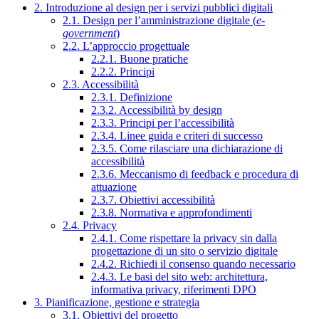
2. Introduzione al design per i servizi pubblici digitali
2.1. Design per l’amministrazione digitale (
e-
government
)
2.2. L’approccio progettuale
2.2.1. Buone pratiche
2.2.2. Principi
2.3. Accessibilità
2.3.1. Definizione
2.3.2. Accessibilità by design
2.3.3. Principi per l’accessibilità
2.3.4. Linee guida e criteri di successo
2.3.5. Come rilasciare una dichiarazione di
accessibilità
2.3.6. Meccanismo di feedback e procedura di
attuazione
2.3.7. Obiettivi accessibilità
2.3.8. Normativa e approfondimenti
2.4. Privacy
2.4.1. Come rispettare la privacy sin dalla
progettazione di un sito o servizio digitale
2.4.2. Richiedi il consenso quando necessario
2.4.3. Le basi del sito web: architettura,
informativa privacy, riferimenti DPO
3. Pianificazione, gestione e strategia
3.1. Obiettivi del progetto