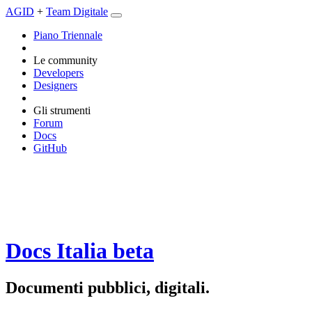
AGID
+
Team Digitale
Piano Triennale
Le community
Developers
Designers
Gli strumenti
Forum
Docs
GitHub
Docs Italia
beta
Documenti pubblici, digitali.