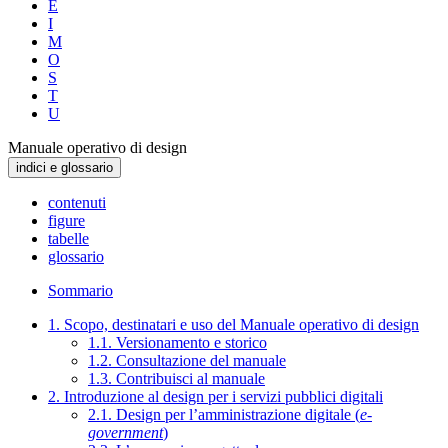
E
I
M
O
S
T
U
Manuale operativo di design
indici e glossario
contenuti
figure
tabelle
glossario
Sommario
1. Scopo, destinatari e uso del Manuale operativo di design
1.1. Versionamento e storico
1.2. Consultazione del manuale
1.3. Contribuisci al manuale
2. Introduzione al design per i servizi pubblici digitali
2.1. Design per l’amministrazione digitale (
e-
government
)