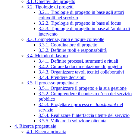
3.1. Obiettivi del progetto
3.2. Tipologie di progetti
3.2.1. Tipologie di progetto in base agli attori
coinvolti nel servizio
3.2.2. Tipologie di progetto in base al focus
3.2.3. Tipologie di progetto in base all’ambito di
intervento
3.3. Competenze, ruoli e figure coinvolte
3.3.1. Coordinatore di progetto
3.3.2. Definire ruoli e responsabilità
3.4. Metodo di lavoro
3.4.1. Definire processi, strumenti e rituali
3.4.2. Curare la documentazione di progetto
3.4.3. Organizzare tavoli tecnici collaborativi
3.4.4. Prendere decisioni
3.5. Il processo progettuale
3.5.1. Organizzare il progetto e la sua gestione
3.5.2. Comprendere il contesto d’uso del servizio
pubblico
3.5.3. Progettare i processi e i
touchpoint
del
servizio
3.5.4. Realizzare l’interfaccia utente del servizio
3.5.5. Validare la soluzione ottenuta
4. Ricerca progettuale
4.1. Ricerca primaria