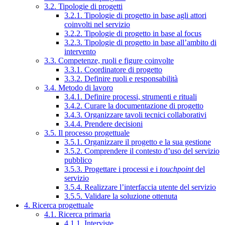
3.2. Tipologie di progetti
3.2.1. Tipologie di progetto in base agli attori
coinvolti nel servizio
3.2.2. Tipologie di progetto in base al focus
3.2.3. Tipologie di progetto in base all’ambito di
intervento
3.3. Competenze, ruoli e figure coinvolte
3.3.1. Coordinatore di progetto
3.3.2. Definire ruoli e responsabilità
3.4. Metodo di lavoro
3.4.1. Definire processi, strumenti e rituali
3.4.2. Curare la documentazione di progetto
3.4.3. Organizzare tavoli tecnici collaborativi
3.4.4. Prendere decisioni
3.5. Il processo progettuale
3.5.1. Organizzare il progetto e la sua gestione
3.5.2. Comprendere il contesto d’uso del servizio
pubblico
3.5.3. Progettare i processi e i
touchpoint
del
servizio
3.5.4. Realizzare l’interfaccia utente del servizio
3.5.5. Validare la soluzione ottenuta
4. Ricerca progettuale
4.1. Ricerca primaria
4.1.1. Interviste