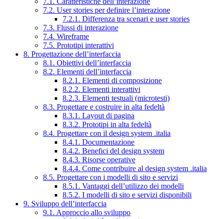
7.1. Caratteristiche dell’interazione
7.2. User stories per definire l’interazione
7.2.1. Differenza tra scenari e user stories
7.3. Flussi di interazione
7.4. Wireframe
7.5. Prototipi interattivi
8. Progettazione dell’interfaccia
8.1. Obiettivi dell’interfaccia
8.2. Elementi dell’interfaccia
8.2.1. Elementi di composizione
8.2.2. Elementi interattivi
8.2.3. Elementi testuali (microtesti)
8.3. Progettare e costruire in alta fedeltà
8.3.1. Layout di pagina
8.3.2. Prototipi in alta fedeltà
8.4. Progettare con il design system .italia
8.4.1. Documentazione
8.4.2. Benefici del design system
8.4.3. Risorse operative
8.4.4. Come contribuire al design system .italia
8.5. Progettare con i modelli di sito e servizi
8.5.1. Vantaggi dell’utilizzo dei modelli
8.5.2. I modelli di sito e servizi disponibili
9. Sviluppo dell’interfaccia
9.1. Approccio allo sviluppo