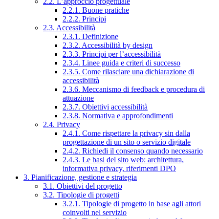
2.2. L’approccio progettuale
2.2.1. Buone pratiche
2.2.2. Principi
2.3. Accessibilità
2.3.1. Definizione
2.3.2. Accessibilità by design
2.3.3. Principi per l’accessibilità
2.3.4. Linee guida e criteri di successo
2.3.5. Come rilasciare una dichiarazione di
accessibilità
2.3.6. Meccanismo di feedback e procedura di
attuazione
2.3.7. Obiettivi accessibilità
2.3.8. Normativa e approfondimenti
2.4. Privacy
2.4.1. Come rispettare la privacy sin dalla
progettazione di un sito o servizio digitale
2.4.2. Richiedi il consenso quando necessario
2.4.3. Le basi del sito web: architettura,
informativa privacy, riferimenti DPO
3. Pianificazione, gestione e strategia
3.1. Obiettivi del progetto
3.2. Tipologie di progetti
3.2.1. Tipologie di progetto in base agli attori
coinvolti nel servizio