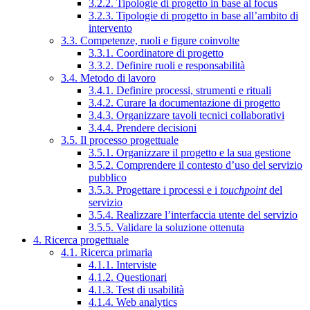
3.2.2. Tipologie di progetto in base al focus
3.2.3. Tipologie di progetto in base all’ambito di
intervento
3.3. Competenze, ruoli e figure coinvolte
3.3.1. Coordinatore di progetto
3.3.2. Definire ruoli e responsabilità
3.4. Metodo di lavoro
3.4.1. Definire processi, strumenti e rituali
3.4.2. Curare la documentazione di progetto
3.4.3. Organizzare tavoli tecnici collaborativi
3.4.4. Prendere decisioni
3.5. Il processo progettuale
3.5.1. Organizzare il progetto e la sua gestione
3.5.2. Comprendere il contesto d’uso del servizio
pubblico
3.5.3. Progettare i processi e i
touchpoint
del
servizio
3.5.4. Realizzare l’interfaccia utente del servizio
3.5.5. Validare la soluzione ottenuta
4. Ricerca progettuale
4.1. Ricerca primaria
4.1.1. Interviste
4.1.2. Questionari
4.1.3. Test di usabilità
4.1.4. Web analytics