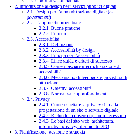
1.3. Contribuisci al manuale
2. Introduzione al design per i servizi pubblici digitali
2.1. Design per l’amministrazione digitale (
e-
government
)
2.2. L’approccio progettuale
2.2.1. Buone pratiche
2.2.2. Principi
2.3. Accessibilità
2.3.1. Definizione
2.3.2. Accessibilità by design
2.3.3. Principi per l’accessibilità
2.3.4. Linee guida e criteri di successo
2.3.5. Come rilasciare una dichiarazione di
accessibilità
2.3.6. Meccanismo di feedback e procedura di
attuazione
2.3.7. Obiettivi accessibilità
2.3.8. Normativa e approfondimenti
2.4. Privacy
2.4.1. Come rispettare la privacy sin dalla
progettazione di un sito o servizio digitale
2.4.2. Richiedi il consenso quando necessario
2.4.3. Le basi del sito web: architettura,
informativa privacy, riferimenti DPO
3. Pianificazione, gestione e strategia