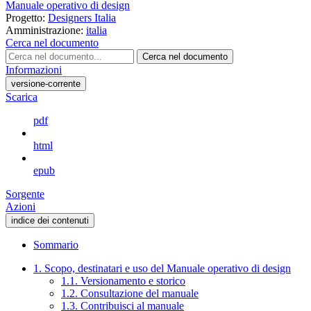
Manuale operativo di design
Progetto:
Designers Italia
Amministrazione:
italia
Cerca nel documento
Cerca nel documento
Informazioni
versione-corrente
Scarica
pdf
html
epub
Sorgente
Azioni
indice dei contenuti
Sommario
1. Scopo, destinatari e uso del Manuale operativo di design
1.1. Versionamento e storico
1.2. Consultazione del manuale
1.3. Contribuisci al manuale