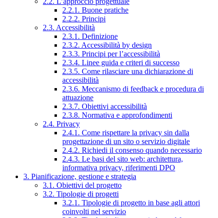
2.2. L’approccio progettuale
2.2.1. Buone pratiche
2.2.2. Principi
2.3. Accessibilità
2.3.1. Definizione
2.3.2. Accessibilità by design
2.3.3. Principi per l’accessibilità
2.3.4. Linee guida e criteri di successo
2.3.5. Come rilasciare una dichiarazione di
accessibilità
2.3.6. Meccanismo di feedback e procedura di
attuazione
2.3.7. Obiettivi accessibilità
2.3.8. Normativa e approfondimenti
2.4. Privacy
2.4.1. Come rispettare la privacy sin dalla
progettazione di un sito o servizio digitale
2.4.2. Richiedi il consenso quando necessario
2.4.3. Le basi del sito web: architettura,
informativa privacy, riferimenti DPO
3. Pianificazione, gestione e strategia
3.1. Obiettivi del progetto
3.2. Tipologie di progetti
3.2.1. Tipologie di progetto in base agli attori
coinvolti nel servizio