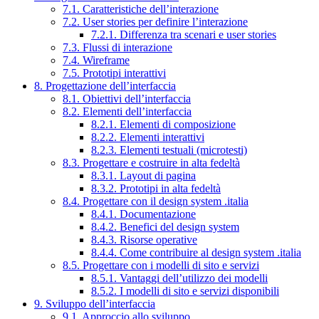
7.1. Caratteristiche dell’interazione
7.2. User stories per definire l’interazione
7.2.1. Differenza tra scenari e user stories
7.3. Flussi di interazione
7.4. Wireframe
7.5. Prototipi interattivi
8. Progettazione dell’interfaccia
8.1. Obiettivi dell’interfaccia
8.2. Elementi dell’interfaccia
8.2.1. Elementi di composizione
8.2.2. Elementi interattivi
8.2.3. Elementi testuali (microtesti)
8.3. Progettare e costruire in alta fedeltà
8.3.1. Layout di pagina
8.3.2. Prototipi in alta fedeltà
8.4. Progettare con il design system .italia
8.4.1. Documentazione
8.4.2. Benefici del design system
8.4.3. Risorse operative
8.4.4. Come contribuire al design system .italia
8.5. Progettare con i modelli di sito e servizi
8.5.1. Vantaggi dell’utilizzo dei modelli
8.5.2. I modelli di sito e servizi disponibili
9. Sviluppo dell’interfaccia
9.1. Approccio allo sviluppo