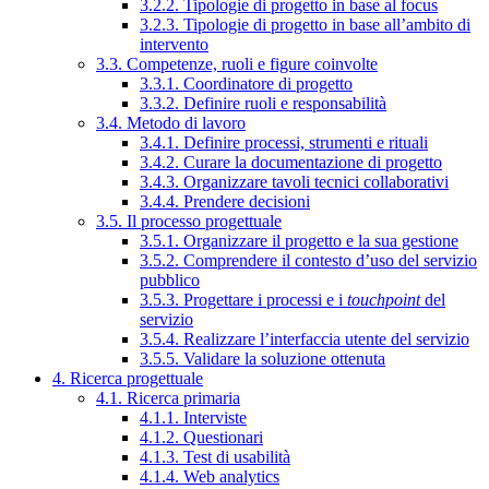
3.2.2. Tipologie di progetto in base al focus
3.2.3. Tipologie di progetto in base all’ambito di
intervento
3.3. Competenze, ruoli e figure coinvolte
3.3.1. Coordinatore di progetto
3.3.2. Definire ruoli e responsabilità
3.4. Metodo di lavoro
3.4.1. Definire processi, strumenti e rituali
3.4.2. Curare la documentazione di progetto
3.4.3. Organizzare tavoli tecnici collaborativi
3.4.4. Prendere decisioni
3.5. Il processo progettuale
3.5.1. Organizzare il progetto e la sua gestione
3.5.2. Comprendere il contesto d’uso del servizio
pubblico
3.5.3. Progettare i processi e i
touchpoint
del
servizio
3.5.4. Realizzare l’interfaccia utente del servizio
3.5.5. Validare la soluzione ottenuta
4. Ricerca progettuale
4.1. Ricerca primaria
4.1.1. Interviste
4.1.2. Questionari
4.1.3. Test di usabilità
4.1.4. Web analytics