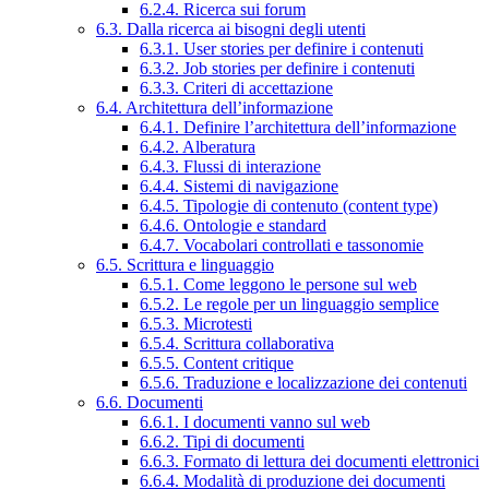
6.2.4. Ricerca sui forum
6.3. Dalla ricerca ai bisogni degli utenti
6.3.1. User stories per definire i contenuti
6.3.2. Job stories per definire i contenuti
6.3.3. Criteri di accettazione
6.4. Architettura dell’informazione
6.4.1. Definire l’architettura dell’informazione
6.4.2. Alberatura
6.4.3. Flussi di interazione
6.4.4. Sistemi di navigazione
6.4.5. Tipologie di contenuto (content type)
6.4.6. Ontologie e standard
6.4.7. Vocabolari controllati e tassonomie
6.5. Scrittura e linguaggio
6.5.1. Come leggono le persone sul web
6.5.2. Le regole per un linguaggio semplice
6.5.3. Microtesti
6.5.4. Scrittura collaborativa
6.5.5. Content critique
6.5.6. Traduzione e localizzazione dei contenuti
6.6. Documenti
6.6.1. I documenti vanno sul web
6.6.2. Tipi di documenti
6.6.3. Formato di lettura dei documenti elettronici
6.6.4. Modalità di produzione dei documenti