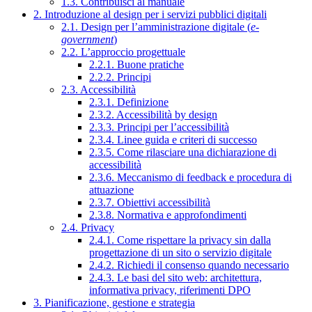
1.3. Contribuisci al manuale
2. Introduzione al design per i servizi pubblici digitali
2.1. Design per l’amministrazione digitale (
e-
government
)
2.2. L’approccio progettuale
2.2.1. Buone pratiche
2.2.2. Principi
2.3. Accessibilità
2.3.1. Definizione
2.3.2. Accessibilità by design
2.3.3. Principi per l’accessibilità
2.3.4. Linee guida e criteri di successo
2.3.5. Come rilasciare una dichiarazione di
accessibilità
2.3.6. Meccanismo di feedback e procedura di
attuazione
2.3.7. Obiettivi accessibilità
2.3.8. Normativa e approfondimenti
2.4. Privacy
2.4.1. Come rispettare la privacy sin dalla
progettazione di un sito o servizio digitale
2.4.2. Richiedi il consenso quando necessario
2.4.3. Le basi del sito web: architettura,
informativa privacy, riferimenti DPO
3. Pianificazione, gestione e strategia