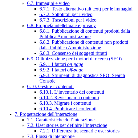
6.7. Immagini e video
6.7.1. Testo alternativo (alt text) per le immagini
6.7.2. Sottotitoli per i video
6.7.3. Trascrizioni per i video
6.8. Proprietà intellettuale e privacy
6.8.1. Pubblicazione di contenuti prodotti dalla
Pubblica Amministrazione
6.8.2. Pubblicazione di contenuti non prodotti
dalla Pubblica Amministrazione
6.8.3. Consenso dei soggetti ritratti
6.9. Ottimizzazione per i motori di ricerca (SEO)
6.9.1. I fattori
on-page
6.9.2. I fattori
off-page
6.9.3. Strumenti di diagnostica SEO: Search
Console
6.10. Gestire i contenuti
6.10.1. L’inventario dei contenuti
6.10.2. Revisionare i contenuti
6.10.3. Migrare i contenuti
6.10.4. Pubblicare i contenuti
7. Progettazione dell’interazione
7.1. Caratteristiche dell’interazione
7.2. User stories per definire l’interazione
7.2.1. Differenza tra scenari e user stories
7.3. Flussi di interazione