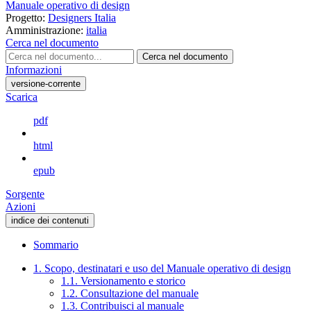
Manuale operativo di design
Progetto:
Designers Italia
Amministrazione:
italia
Cerca nel documento
Cerca nel documento
Informazioni
versione-corrente
Scarica
pdf
html
epub
Sorgente
Azioni
indice dei contenuti
Sommario
1. Scopo, destinatari e uso del Manuale operativo di design
1.1. Versionamento e storico
1.2. Consultazione del manuale
1.3. Contribuisci al manuale