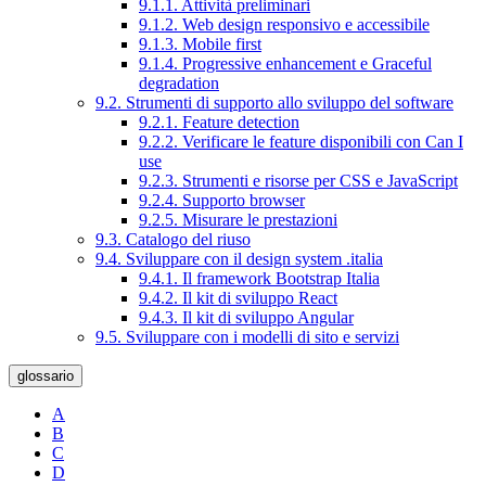
9.1.1. Attività preliminari
9.1.2. Web design responsivo e accessibile
9.1.3. Mobile first
9.1.4. Progressive enhancement e Graceful
degradation
9.2. Strumenti di supporto allo sviluppo del software
9.2.1. Feature detection
9.2.2. Verificare le feature disponibili con Can I
use
9.2.3. Strumenti e risorse per CSS e JavaScript
9.2.4. Supporto browser
9.2.5. Misurare le prestazioni
9.3. Catalogo del riuso
9.4. Sviluppare con il design system .italia
9.4.1. Il framework Bootstrap Italia
9.4.2. Il kit di sviluppo React
9.4.3. Il kit di sviluppo Angular
9.5. Sviluppare con i modelli di sito e servizi
glossario
A
B
C
D