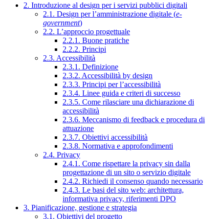
2. Introduzione al design per i servizi pubblici digitali
2.1. Design per l’amministrazione digitale (
e-
government
)
2.2. L’approccio progettuale
2.2.1. Buone pratiche
2.2.2. Principi
2.3. Accessibilità
2.3.1. Definizione
2.3.2. Accessibilità by design
2.3.3. Principi per l’accessibilità
2.3.4. Linee guida e criteri di successo
2.3.5. Come rilasciare una dichiarazione di
accessibilità
2.3.6. Meccanismo di feedback e procedura di
attuazione
2.3.7. Obiettivi accessibilità
2.3.8. Normativa e approfondimenti
2.4. Privacy
2.4.1. Come rispettare la privacy sin dalla
progettazione di un sito o servizio digitale
2.4.2. Richiedi il consenso quando necessario
2.4.3. Le basi del sito web: architettura,
informativa privacy, riferimenti DPO
3. Pianificazione, gestione e strategia
3.1. Obiettivi del progetto