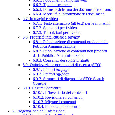
6.6.1. I documenti vanno sul web
6.6.2. Tipi di documenti
6.6.3. Formato di lettura dei documenti elettronici
6.6.4. Modalità di produzione dei documenti
6.7. Immagini e video
6.7.1. Testo alternativo (alt text) per le immagini
6.7.2. Sottotitoli per i video
6.7.3. Trascrizioni per i video
6.8. Proprietà intellettuale e privacy
6.8.1. Pubblicazione di contenuti prodotti dalla
Pubblica Amministrazione
6.8.2. Pubblicazione di contenuti non prodotti
dalla Pubblica Amministrazione
6.8.3. Consenso dei soggetti ritratti
6.9. Ottimizzazione per i motori di ricerca (SEO)
6.9.1. I fattori
on-page
6.9.2. I fattori
off-page
6.9.3. Strumenti di diagnostica SEO: Search
Console
6.10. Gestire i contenuti
6.10.1. L’inventario dei contenuti
6.10.2. Revisionare i contenuti
6.10.3. Migrare i contenuti
6.10.4. Pubblicare i contenuti
7. Progettazione dell’interazione