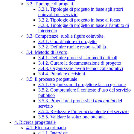
3.2. Tipologie di progetti
3.2.1. Tipologie di progetto in base agli attori
coinvolti nel servizio
3.2.2. Tipologie di progetto in base al focus
3.2.3. Tipologie di progetto in base all’ambito di
intervento
3.3. Competenze, ruoli e figure coinvolte
3.3.1. Coordinatore di progetto
3.3.2. Definire ruoli e responsabilità
3.4. Metodo di lavoro
3.4.1. Definire processi, strumenti e rituali
3.4.2. Curare la documentazione di progetto
3.4.3. Organizzare tavoli tecnici collaborativi
3.4.4. Prendere decisioni
3.5. Il processo progettuale
3.5.1. Organizzare il progetto e la sua gestione
3.5.2. Comprendere il contesto d’uso del servizio
pubblico
3.5.3. Progettare i processi e i
touchpoint
del
servizio
3.5.4. Realizzare l’interfaccia utente del servizio
3.5.5. Validare la soluzione ottenuta
4. Ricerca progettuale
4.1. Ricerca primaria
4.1.1. Interviste