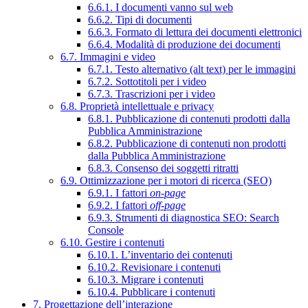
6.6.1. I documenti vanno sul web
6.6.2. Tipi di documenti
6.6.3. Formato di lettura dei documenti elettronici
6.6.4. Modalità di produzione dei documenti
6.7. Immagini e video
6.7.1. Testo alternativo (alt text) per le immagini
6.7.2. Sottotitoli per i video
6.7.3. Trascrizioni per i video
6.8. Proprietà intellettuale e privacy
6.8.1. Pubblicazione di contenuti prodotti dalla
Pubblica Amministrazione
6.8.2. Pubblicazione di contenuti non prodotti
dalla Pubblica Amministrazione
6.8.3. Consenso dei soggetti ritratti
6.9. Ottimizzazione per i motori di ricerca (SEO)
6.9.1. I fattori
on-page
6.9.2. I fattori
off-page
6.9.3. Strumenti di diagnostica SEO: Search
Console
6.10. Gestire i contenuti
6.10.1. L’inventario dei contenuti
6.10.2. Revisionare i contenuti
6.10.3. Migrare i contenuti
6.10.4. Pubblicare i contenuti
7. Progettazione dell’interazione