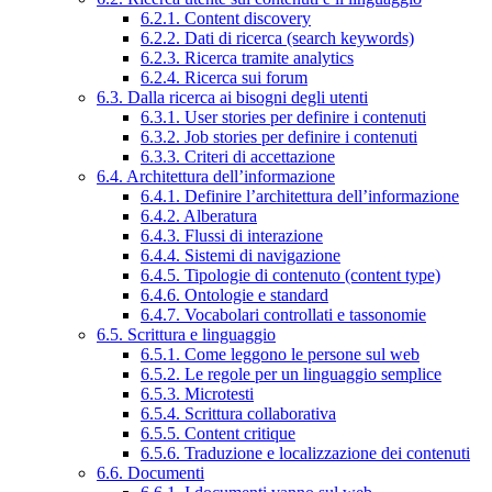
6.2.1. Content discovery
6.2.2. Dati di ricerca (search keywords)
6.2.3. Ricerca tramite analytics
6.2.4. Ricerca sui forum
6.3. Dalla ricerca ai bisogni degli utenti
6.3.1. User stories per definire i contenuti
6.3.2. Job stories per definire i contenuti
6.3.3. Criteri di accettazione
6.4. Architettura dell’informazione
6.4.1. Definire l’architettura dell’informazione
6.4.2. Alberatura
6.4.3. Flussi di interazione
6.4.4. Sistemi di navigazione
6.4.5. Tipologie di contenuto (content type)
6.4.6. Ontologie e standard
6.4.7. Vocabolari controllati e tassonomie
6.5. Scrittura e linguaggio
6.5.1. Come leggono le persone sul web
6.5.2. Le regole per un linguaggio semplice
6.5.3. Microtesti
6.5.4. Scrittura collaborativa
6.5.5. Content critique
6.5.6. Traduzione e localizzazione dei contenuti
6.6. Documenti