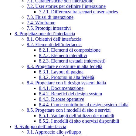
7.1. Caratteristiche dell’interazione
7.2. User stories per definire l’interazione
7.2.1. Differenza tra scenari e user stories
7.3. Flussi di interazione
7.4. Wireframe
7.5. Prototipi interattivi
8. Progettazione dell’interfaccia
8.1. Obiettivi dell’interfaccia
8.2. Elementi dell’interfaccia
8.2.1. Elementi di composizione
8.2.2. Elementi interattivi
8.2.3. Elementi testuali (microtesti)
8.3. Progettare e costruire in alta fedeltà
8.3.1. Layout di pagina
8.3.2. Prototipi in alta fedeltà
8.4. Progettare con il design system .italia
8.4.1. Documentazione
8.4.2. Benefici del design system
8.4.3. Risorse operative
8.4.4. Come contribuire al design system .italia
8.5. Progettare con i modelli di sito e servizi
8.5.1. Vantaggi dell’utilizzo dei modelli
8.5.2. I modelli di sito e servizi disponibili
9. Sviluppo dell’interfaccia
9.1. Approccio allo sviluppo