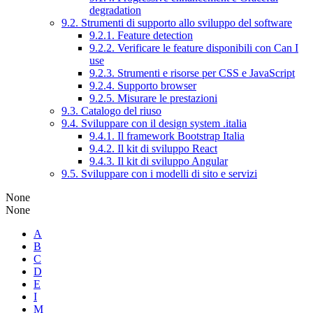
degradation
9.2. Strumenti di supporto allo sviluppo del software
9.2.1. Feature detection
9.2.2. Verificare le feature disponibili con Can I
use
9.2.3. Strumenti e risorse per CSS e JavaScript
9.2.4. Supporto browser
9.2.5. Misurare le prestazioni
9.3. Catalogo del riuso
9.4. Sviluppare con il design system .italia
9.4.1. Il framework Bootstrap Italia
9.4.2. Il kit di sviluppo React
9.4.3. Il kit di sviluppo Angular
9.5. Sviluppare con i modelli di sito e servizi
None
None
A
B
C
D
E
I
M