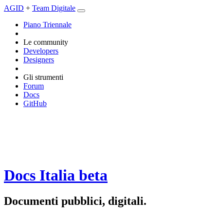
AGID
+
Team Digitale
Piano Triennale
Le community
Developers
Designers
Gli strumenti
Forum
Docs
GitHub
Docs Italia
beta
Documenti pubblici, digitali.