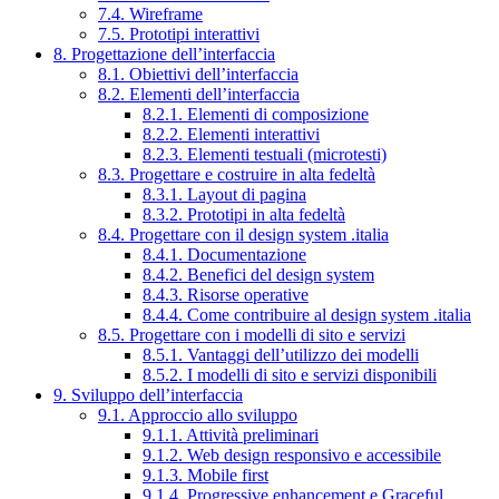
7.4. Wireframe
7.5. Prototipi interattivi
8. Progettazione dell’interfaccia
8.1. Obiettivi dell’interfaccia
8.2. Elementi dell’interfaccia
8.2.1. Elementi di composizione
8.2.2. Elementi interattivi
8.2.3. Elementi testuali (microtesti)
8.3. Progettare e costruire in alta fedeltà
8.3.1. Layout di pagina
8.3.2. Prototipi in alta fedeltà
8.4. Progettare con il design system .italia
8.4.1. Documentazione
8.4.2. Benefici del design system
8.4.3. Risorse operative
8.4.4. Come contribuire al design system .italia
8.5. Progettare con i modelli di sito e servizi
8.5.1. Vantaggi dell’utilizzo dei modelli
8.5.2. I modelli di sito e servizi disponibili
9. Sviluppo dell’interfaccia
9.1. Approccio allo sviluppo
9.1.1. Attività preliminari
9.1.2. Web design responsivo e accessibile
9.1.3. Mobile first
9.1.4. Progressive enhancement e Graceful