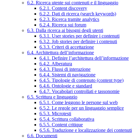
6.2. Ricerca utente sui contenuti e il linguaggio
6.2.1. Content discovery
6.2.2. Dati di ricerca (search keywords)
6.2.3. Ricerca tramite analytics
6.2.4. Ricerca sui forum
6.3. Dalla ricerca ai bisogni degli utenti
6.3.1. User stories per definire i contenuti
6.3.2. Job stories per definire i contenuti
6.3.3. Criteri di accettazione
6.4. Architettura dell’informazione
6.4.1. Definire l’architettura dell’informazione
6.4.2. Alberatura
6.4.3. Flussi di interazione
6.4.4. Sistemi di navigazione
6.4.5. Tipologie di contenuto (content type)
6.4.6. Ontologie e standard
6.4.7. Vocabolari controllati e tassonomie
6.5. Scrittura e linguaggio
6.5.1. Come leggono le persone sul web
6.5.2. Le regole per un linguaggio semplice
6.5.3. Microtesti
6.5.4. Scrittura collaborativa
6.5.5. Content critique
6.5.6. Traduzione e localizzazione dei contenuti
6.6. Documenti