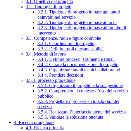
3.1. Obiettivi del progetto
3.2. Tipologie di progetti
3.2.1. Tipologie di progetto in base agli attori
coinvolti nel servizio
3.2.2. Tipologie di progetto in base al focus
3.2.3. Tipologie di progetto in base all’ambito di
intervento
3.3. Competenze, ruoli e figure coinvolte
3.3.1. Coordinatore di progetto
3.3.2. Definire ruoli e responsabilità
3.4. Metodo di lavoro
3.4.1. Definire processi, strumenti e rituali
3.4.2. Curare la documentazione di progetto
3.4.3. Organizzare tavoli tecnici collaborativi
3.4.4. Prendere decisioni
3.5. Il processo progettuale
3.5.1. Organizzare il progetto e la sua gestione
3.5.2. Comprendere il contesto d’uso del servizio
pubblico
3.5.3. Progettare i processi e i
touchpoint
del
servizio
3.5.4. Realizzare l’interfaccia utente del servizio
3.5.5. Validare la soluzione ottenuta
4. Ricerca progettuale
4.1. Ricerca primaria