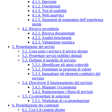
4.1.1. Interviste
4.1.2. Questionari
4.1.3. Test di usabilità
4.1.4. Web analytics
4.1.5. Strumenti di mappatura dell’esperienza
utente
4.2. Ricerca secondaria
4.2.1. Ricerca documentale
4.2.2. Analisi benchmark
4.2.3. Valutazione euristica
5. Progettazione dei servizi
5.1. Cosa sono i servizi e il service design
5.2. Progettare servizi pubblici digitali
5.3. Definire il modello di servizio
5.3.1. Identificare gli attori coinvolti
5.3.2. Formulare la proposta di valore
5.3.3. Inquadrare gli elementi costitutivi del
servizio
5.4. Descrivere il funzionamento del servizio
5.4.1. Mappare l’ecosistema
5.4.2. Rappresentare i flussi di servizio
5.5. Co-progettare le soluzioni
5.5.1. Workshop di co-progettazione
6. Progettazione dei contenuti
6.1. Cos’è il content design