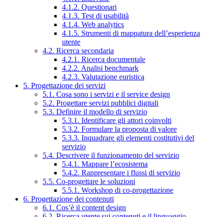
4.1.2. Questionari
4.1.3. Test di usabilità
4.1.4. Web analytics
4.1.5. Strumenti di mappatura dell’esperienza
utente
4.2. Ricerca secondaria
4.2.1. Ricerca documentale
4.2.2. Analisi benchmark
4.2.3. Valutazione euristica
5. Progettazione dei servizi
5.1. Cosa sono i servizi e il service design
5.2. Progettare servizi pubblici digitali
5.3. Definire il modello di servizio
5.3.1. Identificare gli attori coinvolti
5.3.2. Formulare la proposta di valore
5.3.3. Inquadrare gli elementi costitutivi del
servizio
5.4. Descrivere il funzionamento del servizio
5.4.1. Mappare l’ecosistema
5.4.2. Rappresentare i flussi di servizio
5.5. Co-progettare le soluzioni
5.5.1. Workshop di co-progettazione
6. Progettazione dei contenuti
6.1. Cos’è il content design
6.2. Ricerca utente sui contenuti e il linguaggio