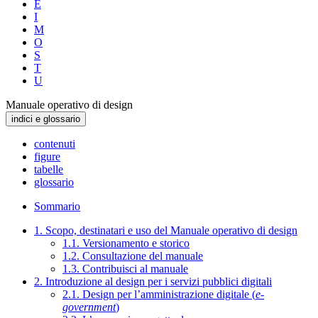
E
I
M
O
S
T
U
Manuale operativo di design
indici e glossario
contenuti
figure
tabelle
glossario
Sommario
1. Scopo, destinatari e uso del Manuale operativo di design
1.1. Versionamento e storico
1.2. Consultazione del manuale
1.3. Contribuisci al manuale
2. Introduzione al design per i servizi pubblici digitali
2.1. Design per l’amministrazione digitale (
e-
government
)