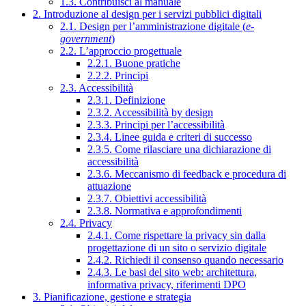
1.3. Contribuisci al manuale
2. Introduzione al design per i servizi pubblici digitali
2.1. Design per l’amministrazione digitale (
e-
government
)
2.2. L’approccio progettuale
2.2.1. Buone pratiche
2.2.2. Principi
2.3. Accessibilità
2.3.1. Definizione
2.3.2. Accessibilità by design
2.3.3. Principi per l’accessibilità
2.3.4. Linee guida e criteri di successo
2.3.5. Come rilasciare una dichiarazione di
accessibilità
2.3.6. Meccanismo di feedback e procedura di
attuazione
2.3.7. Obiettivi accessibilità
2.3.8. Normativa e approfondimenti
2.4. Privacy
2.4.1. Come rispettare la privacy sin dalla
progettazione di un sito o servizio digitale
2.4.2. Richiedi il consenso quando necessario
2.4.3. Le basi del sito web: architettura,
informativa privacy, riferimenti DPO
3. Pianificazione, gestione e strategia