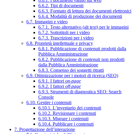
6.6.1. I documenti vanno sul web
6.6.2. Tipi di documenti
6.6.3. Formato di lettura dei documenti elettronici
6.6.4. Modalità di produzione dei documenti
6.7. Immagini e video
6.7.1. Testo alternativo (alt text) per le immagini
6.7.2. Sottotitoli per i video
6.7.3. Trascrizioni per i video
6.8. Proprietà intellettuale e privacy
6.8.1. Pubblicazione di contenuti prodotti dalla
Pubblica Amministrazione
6.8.2. Pubblicazione di contenuti non prodotti
dalla Pubblica Amministrazione
6.8.3. Consenso dei soggetti ritratti
6.9. Ottimizzazione per i motori di ricerca (SEO)
6.9.1. I fattori
on-page
6.9.2. I fattori
off-page
6.9.3. Strumenti di diagnostica SEO: Search
Console
6.10. Gestire i contenuti
6.10.1. L’inventario dei contenuti
6.10.2. Revisionare i contenuti
6.10.3. Migrare i contenuti
6.10.4. Pubblicare i contenuti
7. Progettazione dell’interazione