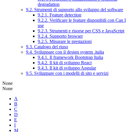
degradation
9.2. Strumenti di supporto allo sviluppo del software
9.2.1. Feature detection
9.2.2. Verificare le feature disponibili con Can I
use
9.2.3. Strumenti e risorse per CSS e JavaScript
9.2.4. Supporto browser
9.2.5. Misurare le prestazioni
9.3. Catalogo del riuso
9.4. Sviluppare con il design system .italia
9.4.1. Il framework Bootstrap Italia
9.4.2. Il kit di sviluppo React
9.4.3. Il kit di sviluppo Angular
9.5. Sviluppare con i modelli di sito e servizi
None
None
A
B
C
D
E
I
M