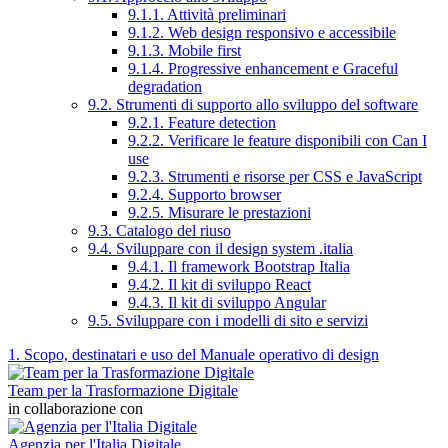
9.1.1. Attività preliminari
9.1.2. Web design responsivo e accessibile
9.1.3. Mobile first
9.1.4. Progressive enhancement e Graceful
degradation
9.2. Strumenti di supporto allo sviluppo del software
9.2.1. Feature detection
9.2.2. Verificare le feature disponibili con Can I
use
9.2.3. Strumenti e risorse per CSS e JavaScript
9.2.4. Supporto browser
9.2.5. Misurare le prestazioni
9.3. Catalogo del riuso
9.4. Sviluppare con il design system .italia
9.4.1. Il framework Bootstrap Italia
9.4.2. Il kit di sviluppo React
9.4.3. Il kit di sviluppo Angular
9.5. Sviluppare con i modelli di sito e servizi
1. Scopo, destinatari e uso del Manuale operativo di design
Team per la Trasformazione Digitale
in collaborazione con
Agenzia per l'Italia Digitale