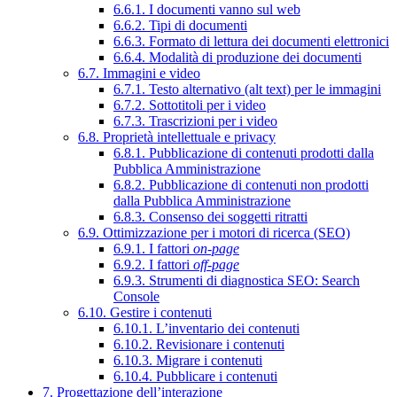
6.6.1. I documenti vanno sul web
6.6.2. Tipi di documenti
6.6.3. Formato di lettura dei documenti elettronici
6.6.4. Modalità di produzione dei documenti
6.7. Immagini e video
6.7.1. Testo alternativo (alt text) per le immagini
6.7.2. Sottotitoli per i video
6.7.3. Trascrizioni per i video
6.8. Proprietà intellettuale e privacy
6.8.1. Pubblicazione di contenuti prodotti dalla
Pubblica Amministrazione
6.8.2. Pubblicazione di contenuti non prodotti
dalla Pubblica Amministrazione
6.8.3. Consenso dei soggetti ritratti
6.9. Ottimizzazione per i motori di ricerca (SEO)
6.9.1. I fattori
on-page
6.9.2. I fattori
off-page
6.9.3. Strumenti di diagnostica SEO: Search
Console
6.10. Gestire i contenuti
6.10.1. L’inventario dei contenuti
6.10.2. Revisionare i contenuti
6.10.3. Migrare i contenuti
6.10.4. Pubblicare i contenuti
7. Progettazione dell’interazione