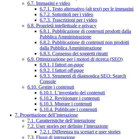
6.7. Immagini e video
6.7.1. Testo alternativo (alt text) per le immagini
6.7.2. Sottotitoli per i video
6.7.3. Trascrizioni per i video
6.8. Proprietà intellettuale e privacy
6.8.1. Pubblicazione di contenuti prodotti dalla
Pubblica Amministrazione
6.8.2. Pubblicazione di contenuti non prodotti
dalla Pubblica Amministrazione
6.8.3. Consenso dei soggetti ritratti
6.9. Ottimizzazione per i motori di ricerca (SEO)
6.9.1. I fattori
on-page
6.9.2. I fattori
off-page
6.9.3. Strumenti di diagnostica SEO: Search
Console
6.10. Gestire i contenuti
6.10.1. L’inventario dei contenuti
6.10.2. Revisionare i contenuti
6.10.3. Migrare i contenuti
6.10.4. Pubblicare i contenuti
7. Progettazione dell’interazione
7.1. Caratteristiche dell’interazione
7.2. User stories per definire l’interazione
7.2.1. Differenza tra scenari e user stories
7.3. Flussi di interazione