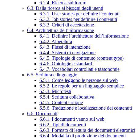
6.2.4. Ricerca sui forum
6.3. Dalla ricerca ai bisogni degli utenti
6.3.1. User stories per definire i contenuti
6.3.2. Job stories per definire i contenuti
6.3.3. Criteri di accettazione
6.4. Architettura dell’informazione
6.4.1. Definire l’architettura dell’informazione
6.4.2. Alberatura
6.4.3. Flussi di interazione
6.4.4. Sistemi di navigazione
6.4.5. Tipologie di contenuto (content type)
6.4.6. Ontologie e standard
6.4.7. Vocabolari controllati e tassonomie
6.5. Scrittura e linguaggio
6.5.1. Come leggono le persone sul web
6.5.2. Le regole per un linguaggio semplice
6.5.3. Microtesti
6.5.4. Scrittura collaborativa
6.5.5. Content critique
6.5.6. Traduzione e localizzazione dei contenuti
6.6. Documenti
6.6.1. I documenti vanno sul web
6.6.2. Tipi di documenti
6.6.3. Formato di lettura dei documenti elettronici
6.6.4. Modalità di produzione dei documenti