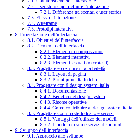
7.1. Caratteristiche dell’interazione
7.2. User stories per definire l’interazione
7.2.1. Differenza tra scenari e user stories
7.3. Flussi di interazione
7.4. Wireframe
7.5. Prototipi interattivi
8. Progettazione dell’interfaccia
8.1. Obiettivi dell’interfaccia
8.2. Elementi dell’interfaccia
8.2.1. Elementi di composizione
8.2.2. Elementi interattivi
8.2.3. Elementi testuali (microtesti)
8.3. Progettare e costruire in alta fedeltà
8.3.1. Layout di pagina
8.3.2. Prototipi in alta fedeltà
8.4. Progettare con il design system .italia
8.4.1. Documentazione
8.4.2. Benefici del design system
8.4.3. Risorse operative
8.4.4. Come contribuire al design system .italia
8.5. Progettare con i modelli di sito e servizi
8.5.1. Vantaggi dell’utilizzo dei modelli
8.5.2. I modelli di sito e servizi disponibili
9. Sviluppo dell’interfaccia
9.1. Approccio allo sviluppo