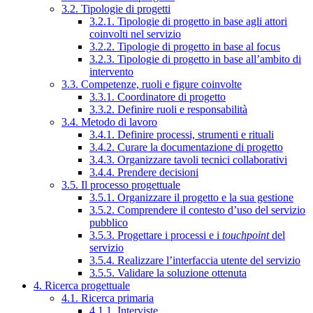
3.2. Tipologie di progetti
3.2.1. Tipologie di progetto in base agli attori
coinvolti nel servizio
3.2.2. Tipologie di progetto in base al focus
3.2.3. Tipologie di progetto in base all’ambito di
intervento
3.3. Competenze, ruoli e figure coinvolte
3.3.1. Coordinatore di progetto
3.3.2. Definire ruoli e responsabilità
3.4. Metodo di lavoro
3.4.1. Definire processi, strumenti e rituali
3.4.2. Curare la documentazione di progetto
3.4.3. Organizzare tavoli tecnici collaborativi
3.4.4. Prendere decisioni
3.5. Il processo progettuale
3.5.1. Organizzare il progetto e la sua gestione
3.5.2. Comprendere il contesto d’uso del servizio
pubblico
3.5.3. Progettare i processi e i
touchpoint
del
servizio
3.5.4. Realizzare l’interfaccia utente del servizio
3.5.5. Validare la soluzione ottenuta
4. Ricerca progettuale
4.1. Ricerca primaria
4.1.1. Interviste