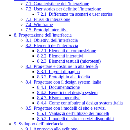
7.1. Caratteristiche dell’interazione
7.2. User stories per definire l’interazione
7.2.1. Differenza tra scenari e user stories
7.3. Flussi di interazione
7.4. Wireframe
7.5. Prototipi interattivi
8. Progettazione dell’interfaccia
8.1. Obiettivi dell’interfaccia
8.2. Elementi dell’interfaccia
8.2.1. Elementi di composizione
8.2.2. Elementi interattivi
8.2.3. Elementi testuali (microtesti)
8.3. Progettare e costruire in alta fedeltà
8.3.1. Layout di pagina
8.3.2. Prototipi in alta fedeltà
8.4. Progettare con il design system .italia
8.4.1. Documentazione
8.4.2. Benefici del design system
8.4.3. Risorse operative
8.4.4. Come contribuire al design system .italia
8.5. Progettare con i modelli di sito e servizi
8.5.1. Vantaggi dell’utilizzo dei modelli
8.5.2. I modelli di sito e servizi disponibili
9. Sviluppo dell’interfaccia
9.1. Approccio allo sviluppo