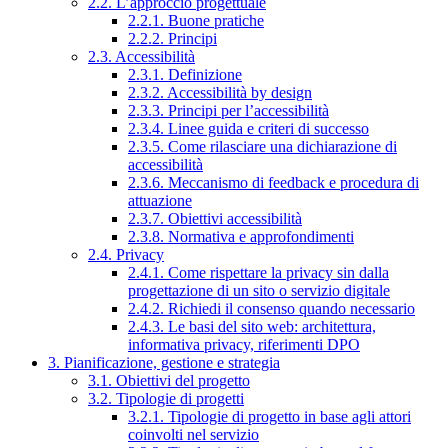
2.2. L’approccio progettuale
2.2.1. Buone pratiche
2.2.2. Principi
2.3. Accessibilità
2.3.1. Definizione
2.3.2. Accessibilità by design
2.3.3. Principi per l’accessibilità
2.3.4. Linee guida e criteri di successo
2.3.5. Come rilasciare una dichiarazione di
accessibilità
2.3.6. Meccanismo di feedback e procedura di
attuazione
2.3.7. Obiettivi accessibilità
2.3.8. Normativa e approfondimenti
2.4. Privacy
2.4.1. Come rispettare la privacy sin dalla
progettazione di un sito o servizio digitale
2.4.2. Richiedi il consenso quando necessario
2.4.3. Le basi del sito web: architettura,
informativa privacy, riferimenti DPO
3. Pianificazione, gestione e strategia
3.1. Obiettivi del progetto
3.2. Tipologie di progetti
3.2.1. Tipologie di progetto in base agli attori
coinvolti nel servizio