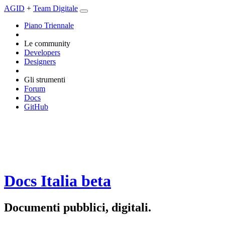
AGID
+
Team Digitale
Piano Triennale
Le community
Developers
Designers
Gli strumenti
Forum
Docs
GitHub
Docs Italia
beta
Documenti pubblici, digitali.