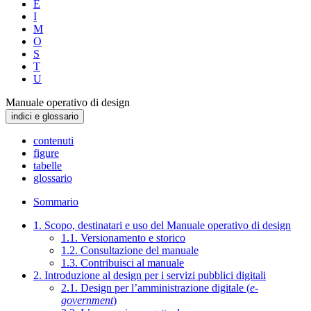
E
I
M
O
S
T
U
Manuale operativo di design
indici e glossario
contenuti
figure
tabelle
glossario
Sommario
1. Scopo, destinatari e uso del Manuale operativo di design
1.1. Versionamento e storico
1.2. Consultazione del manuale
1.3. Contribuisci al manuale
2. Introduzione al design per i servizi pubblici digitali
2.1. Design per l’amministrazione digitale (
e-
government
)