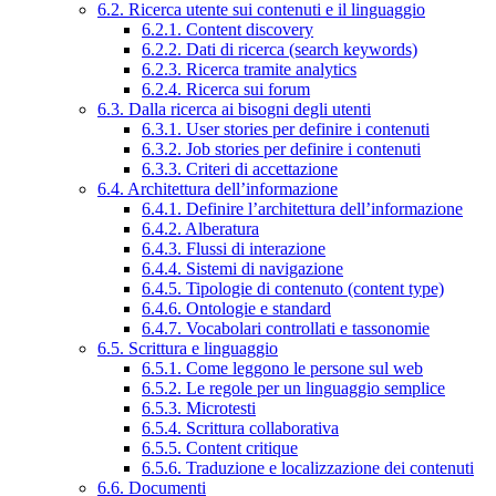
6.2. Ricerca utente sui contenuti e il linguaggio
6.2.1. Content discovery
6.2.2. Dati di ricerca (search keywords)
6.2.3. Ricerca tramite analytics
6.2.4. Ricerca sui forum
6.3. Dalla ricerca ai bisogni degli utenti
6.3.1. User stories per definire i contenuti
6.3.2. Job stories per definire i contenuti
6.3.3. Criteri di accettazione
6.4. Architettura dell’informazione
6.4.1. Definire l’architettura dell’informazione
6.4.2. Alberatura
6.4.3. Flussi di interazione
6.4.4. Sistemi di navigazione
6.4.5. Tipologie di contenuto (content type)
6.4.6. Ontologie e standard
6.4.7. Vocabolari controllati e tassonomie
6.5. Scrittura e linguaggio
6.5.1. Come leggono le persone sul web
6.5.2. Le regole per un linguaggio semplice
6.5.3. Microtesti
6.5.4. Scrittura collaborativa
6.5.5. Content critique
6.5.6. Traduzione e localizzazione dei contenuti
6.6. Documenti