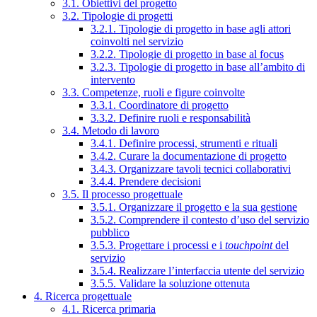
3.1. Obiettivi del progetto
3.2. Tipologie di progetti
3.2.1. Tipologie di progetto in base agli attori
coinvolti nel servizio
3.2.2. Tipologie di progetto in base al focus
3.2.3. Tipologie di progetto in base all’ambito di
intervento
3.3. Competenze, ruoli e figure coinvolte
3.3.1. Coordinatore di progetto
3.3.2. Definire ruoli e responsabilità
3.4. Metodo di lavoro
3.4.1. Definire processi, strumenti e rituali
3.4.2. Curare la documentazione di progetto
3.4.3. Organizzare tavoli tecnici collaborativi
3.4.4. Prendere decisioni
3.5. Il processo progettuale
3.5.1. Organizzare il progetto e la sua gestione
3.5.2. Comprendere il contesto d’uso del servizio
pubblico
3.5.3. Progettare i processi e i
touchpoint
del
servizio
3.5.4. Realizzare l’interfaccia utente del servizio
3.5.5. Validare la soluzione ottenuta
4. Ricerca progettuale
4.1. Ricerca primaria