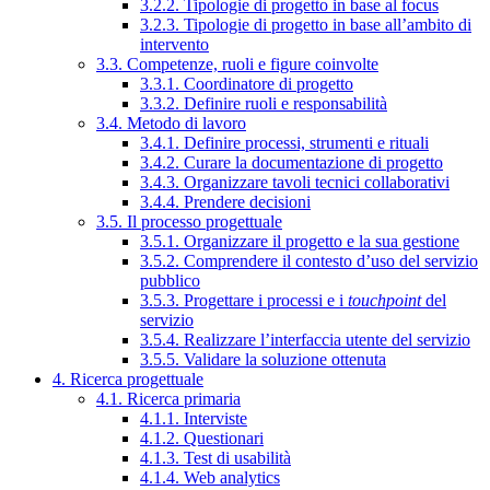
3.2.2. Tipologie di progetto in base al focus
3.2.3. Tipologie di progetto in base all’ambito di
intervento
3.3. Competenze, ruoli e figure coinvolte
3.3.1. Coordinatore di progetto
3.3.2. Definire ruoli e responsabilità
3.4. Metodo di lavoro
3.4.1. Definire processi, strumenti e rituali
3.4.2. Curare la documentazione di progetto
3.4.3. Organizzare tavoli tecnici collaborativi
3.4.4. Prendere decisioni
3.5. Il processo progettuale
3.5.1. Organizzare il progetto e la sua gestione
3.5.2. Comprendere il contesto d’uso del servizio
pubblico
3.5.3. Progettare i processi e i
touchpoint
del
servizio
3.5.4. Realizzare l’interfaccia utente del servizio
3.5.5. Validare la soluzione ottenuta
4. Ricerca progettuale
4.1. Ricerca primaria
4.1.1. Interviste
4.1.2. Questionari
4.1.3. Test di usabilità
4.1.4. Web analytics