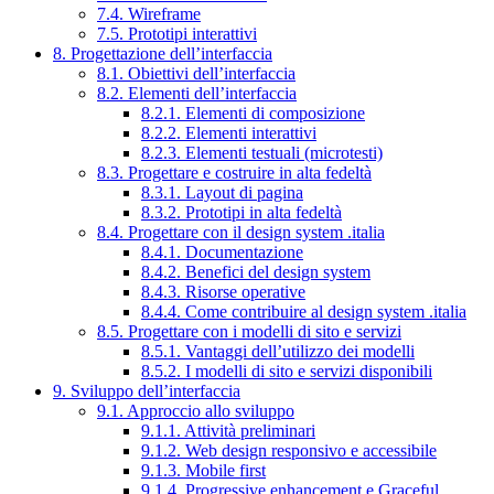
7.4. Wireframe
7.5. Prototipi interattivi
8. Progettazione dell’interfaccia
8.1. Obiettivi dell’interfaccia
8.2. Elementi dell’interfaccia
8.2.1. Elementi di composizione
8.2.2. Elementi interattivi
8.2.3. Elementi testuali (microtesti)
8.3. Progettare e costruire in alta fedeltà
8.3.1. Layout di pagina
8.3.2. Prototipi in alta fedeltà
8.4. Progettare con il design system .italia
8.4.1. Documentazione
8.4.2. Benefici del design system
8.4.3. Risorse operative
8.4.4. Come contribuire al design system .italia
8.5. Progettare con i modelli di sito e servizi
8.5.1. Vantaggi dell’utilizzo dei modelli
8.5.2. I modelli di sito e servizi disponibili
9. Sviluppo dell’interfaccia
9.1. Approccio allo sviluppo
9.1.1. Attività preliminari
9.1.2. Web design responsivo e accessibile
9.1.3. Mobile first
9.1.4. Progressive enhancement e Graceful