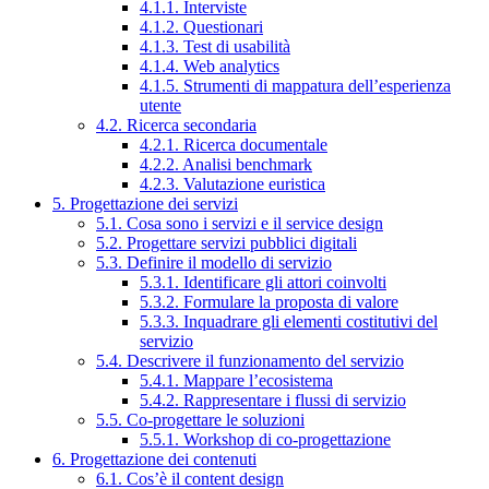
4.1.1. Interviste
4.1.2. Questionari
4.1.3. Test di usabilità
4.1.4. Web analytics
4.1.5. Strumenti di mappatura dell’esperienza
utente
4.2. Ricerca secondaria
4.2.1. Ricerca documentale
4.2.2. Analisi benchmark
4.2.3. Valutazione euristica
5. Progettazione dei servizi
5.1. Cosa sono i servizi e il service design
5.2. Progettare servizi pubblici digitali
5.3. Definire il modello di servizio
5.3.1. Identificare gli attori coinvolti
5.3.2. Formulare la proposta di valore
5.3.3. Inquadrare gli elementi costitutivi del
servizio
5.4. Descrivere il funzionamento del servizio
5.4.1. Mappare l’ecosistema
5.4.2. Rappresentare i flussi di servizio
5.5. Co-progettare le soluzioni
5.5.1. Workshop di co-progettazione
6. Progettazione dei contenuti
6.1. Cos’è il content design