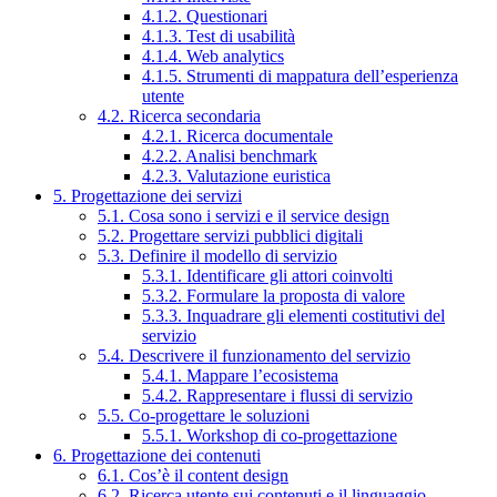
4.1.2. Questionari
4.1.3. Test di usabilità
4.1.4. Web analytics
4.1.5. Strumenti di mappatura dell’esperienza
utente
4.2. Ricerca secondaria
4.2.1. Ricerca documentale
4.2.2. Analisi benchmark
4.2.3. Valutazione euristica
5. Progettazione dei servizi
5.1. Cosa sono i servizi e il service design
5.2. Progettare servizi pubblici digitali
5.3. Definire il modello di servizio
5.3.1. Identificare gli attori coinvolti
5.3.2. Formulare la proposta di valore
5.3.3. Inquadrare gli elementi costitutivi del
servizio
5.4. Descrivere il funzionamento del servizio
5.4.1. Mappare l’ecosistema
5.4.2. Rappresentare i flussi di servizio
5.5. Co-progettare le soluzioni
5.5.1. Workshop di co-progettazione
6. Progettazione dei contenuti
6.1. Cos’è il content design
6.2. Ricerca utente sui contenuti e il linguaggio