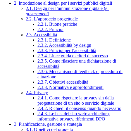
2. Introduzione al design per i servizi pubblici digitali
2.1. Design per l’amministrazione digitale (
e-
government
)
2.2. L’approccio progettuale
2.2.1. Buone pratiche
2.2.2. Principi
2.3. Accessibilità
2.3.1. Definizione
2.3.2. Accessibilità by design
2.3.3. Principi per l’accessibilità
2.3.4. Linee guida e criteri di successo
2.3.5. Come rilasciare una dichiarazione di
accessibilità
2.3.6. Meccanismo di feedback e procedura di
attuazione
2.3.7. Obiettivi accessibilità
2.3.8. Normativa e approfondimenti
2.4. Privacy
2.4.1. Come rispettare la privacy sin dalla
progettazione di un sito o servizio digitale
2.4.2. Richiedi il consenso quando necessario
2.4.3. Le basi del sito web: architettura,
informativa privacy, riferimenti DPO
3. Pianificazione, gestione e strategia
3.1. Obiettivi del progetto