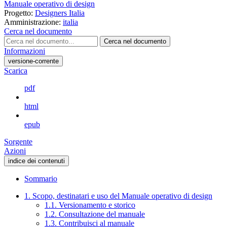
Manuale operativo di design
Progetto:
Designers Italia
Amministrazione:
italia
Cerca nel documento
Cerca nel documento
Informazioni
versione-corrente
Scarica
pdf
html
epub
Sorgente
Azioni
indice dei contenuti
Sommario
1. Scopo, destinatari e uso del Manuale operativo di design
1.1. Versionamento e storico
1.2. Consultazione del manuale
1.3. Contribuisci al manuale