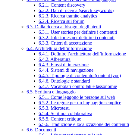
6.2.1. Content discovery
6.2.2. Dati di ricerca (search keywords)
6.2.3. Ricerca tramite analytics
6.2.4. Ricerca sui forum
6.3. Dalla ricerca ai bisogni degli utenti
6.3.1. User stories per definire i contenuti
6.3.2. Job stories per definire i contenuti
6.3.3. Criteri di accettazione
6.4. Architettura dell’informazione
6.4.1. Definire l’architettura dell’informazione
6.4.2. Alberatura
6.4.3. Flussi di interazione
6.4.4. Sistemi di navigazione
6.4.5. Tipologie di contenuto (content type)
6.4.6. Ontologie e standard
6.4.7. Vocabolari controllati e tassonomie
6.5. Scrittura e linguaggio
6.5.1. Come leggono le persone sul web
6.5.2. Le regole per un linguaggio semplice
6.5.3. Microtesti
6.5.4. Scrittura collaborativa
6.5.5. Content critique
6.5.6. Traduzione e localizzazione dei contenuti
6.6. Documenti