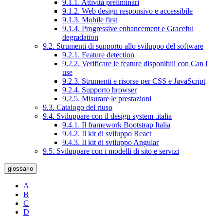
9.1.1. Attività preliminari
9.1.2. Web design responsivo e accessibile
9.1.3. Mobile first
9.1.4. Progressive enhancement e Graceful
degradation
9.2. Strumenti di supporto allo sviluppo del software
9.2.1. Feature detection
9.2.2. Verificare le feature disponibili con Can I
use
9.2.3. Strumenti e risorse per CSS e JavaScript
9.2.4. Supporto browser
9.2.5. Misurare le prestazioni
9.3. Catalogo del riuso
9.4. Sviluppare con il design system .italia
9.4.1. Il framework Bootstrap Italia
9.4.2. Il kit di sviluppo React
9.4.3. Il kit di sviluppo Angular
9.5. Sviluppare con i modelli di sito e servizi
glossario
A
B
C
D