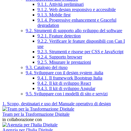
9.1.1. Attività preliminari
9.1.2. Web design responsivo e accessibile
9.1.3. Mobile first
9.1.4. Progressive enhancement e Graceful
degradation
9.2. Strumenti di supporto allo sviluppo del software
9.2.1. Feature detection
9.2.2. Verificare le feature disponibili con Can I
use
9.2.3. Strumenti e risorse per CSS e JavaScript
9.2.4. Supporto browser
9.2.5. Misurare le prestazioni
9.3. Catalogo del riuso
9.4. Sviluppare con il design system .italia
9.4.1. Il framework Bootstrap Italia
9.4.2. Il kit di sviluppo React
9.4.3. Il kit di sviluppo Angular
9.5. Sviluppare con i modelli di sito e servizi
1. Scopo, destinatari e uso del Manuale operativo di design
Team per la Trasformazione Digitale
in collaborazione con
Agenzia per l'Italia Digitale