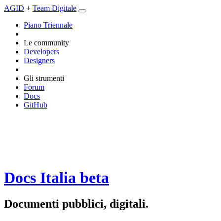
AGID
+
Team Digitale
Piano Triennale
Le community
Developers
Designers
Gli strumenti
Forum
Docs
GitHub
Docs Italia
beta
Documenti pubblici, digitali.