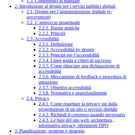
1.3. Contribuisci al manuale
2. Introduzione al design per i servizi pubblici digitali
2.1. Design per l’amministrazione digitale (
e-
government
)
2.2. L’approccio progettuale
2.2.1. Buone pratiche
2.2.2. Principi
2.3. Accessibilità
2.3.1. Definizione
2.3.2. Accessibilità by design
2.3.3. Principi per l’accessibilità
2.3.4. Linee guida e criteri di successo
2.3.5. Come rilasciare una dichiarazione di
accessibilità
2.3.6. Meccanismo di feedback e procedura di
attuazione
2.3.7. Obiettivi accessibilità
2.3.8. Normativa e approfondimenti
2.4. Privacy
2.4.1. Come rispettare la privacy sin dalla
progettazione di un sito o servizio digitale
2.4.2. Richiedi il consenso quando necessario
2.4.3. Le basi del sito web: architettura,
informativa privacy, riferimenti DPO
3. Pianificazione, gestione e strategia