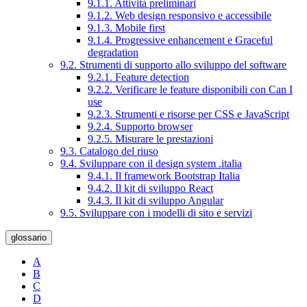
9.1.1. Attività preliminari
9.1.2. Web design responsivo e accessibile
9.1.3. Mobile first
9.1.4. Progressive enhancement e Graceful
degradation
9.2. Strumenti di supporto allo sviluppo del software
9.2.1. Feature detection
9.2.2. Verificare le feature disponibili con Can I
use
9.2.3. Strumenti e risorse per CSS e JavaScript
9.2.4. Supporto browser
9.2.5. Misurare le prestazioni
9.3. Catalogo del riuso
9.4. Sviluppare con il design system .italia
9.4.1. Il framework Bootstrap Italia
9.4.2. Il kit di sviluppo React
9.4.3. Il kit di sviluppo Angular
9.5. Sviluppare con i modelli di sito e servizi
glossario
A
B
C
D