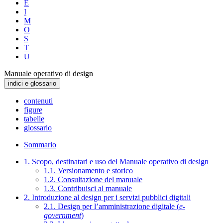
E
I
M
O
S
T
U
Manuale operativo di design
indici e glossario
contenuti
figure
tabelle
glossario
Sommario
1. Scopo, destinatari e uso del Manuale operativo di design
1.1. Versionamento e storico
1.2. Consultazione del manuale
1.3. Contribuisci al manuale
2. Introduzione al design per i servizi pubblici digitali
2.1. Design per l’amministrazione digitale (
e-
government
)