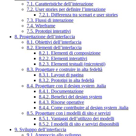
7.1. Caratteristiche dell’interazione
7.2. User stories per definire l’interazione
7.2.1. Differenza tra scenari e user stories
7.3. Flussi di interazione
7.4. Wireframe
7.5. Prototipi interattivi
8. Progettazione dell’interfaccia
8.1. Obiettivi dell’interfaccia
8.2. Elementi dell’interfaccia
8.2.1. Elementi di composizione
8.2.2. Elementi interattivi
8.2.3. Elementi testuali (microtesti)
8.3. Progettare e costruire in alta fedeltà
8.3.1. Layout di pagina
8.3.2. Prototipi in alta fedeltà
8.4. Progettare con il design system .italia
8.4.1. Documentazione
8.4.2. Benefici del design system
8.4.3. Risorse operative
8.4.4. Come contribuire al design system .italia
8.5. Progettare con i modelli di sito e servizi
8.5.1. Vantaggi dell’utilizzo dei modelli
8.5.2. I modelli di sito e servizi disponibili
9. Sviluppo dell’interfaccia
9.1. Approccio allo sviluppo