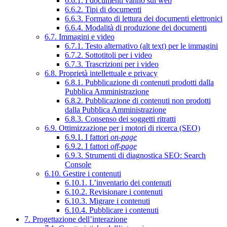
6.6.1. I documenti vanno sul web
6.6.2. Tipi di documenti
6.6.3. Formato di lettura dei documenti elettronici
6.6.4. Modalità di produzione dei documenti
6.7. Immagini e video
6.7.1. Testo alternativo (alt text) per le immagini
6.7.2. Sottotitoli per i video
6.7.3. Trascrizioni per i video
6.8. Proprietà intellettuale e privacy
6.8.1. Pubblicazione di contenuti prodotti dalla
Pubblica Amministrazione
6.8.2. Pubblicazione di contenuti non prodotti
dalla Pubblica Amministrazione
6.8.3. Consenso dei soggetti ritratti
6.9. Ottimizzazione per i motori di ricerca (SEO)
6.9.1. I fattori
on-page
6.9.2. I fattori
off-page
6.9.3. Strumenti di diagnostica SEO: Search
Console
6.10. Gestire i contenuti
6.10.1. L’inventario dei contenuti
6.10.2. Revisionare i contenuti
6.10.3. Migrare i contenuti
6.10.4. Pubblicare i contenuti
7. Progettazione dell’interazione