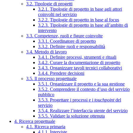
3.2. Tipologie di progetti
3.2.1. Tipologie di progetto in base agli attori
coinvolti nel servizio
3.2.2. Tipologie di progetto in base al focus
3.2.3. Tipologie di progetto in base all’ambito di
intervento
3.3. Competenze, ruoli e figure coinvolte
3.3.1. Coordinatore di progetto
3.3.2. Definire ruoli e responsabilità
3.4. Metodo di lavoro
3.4.1. Definire processi, strumenti e rituali
3.4.2. Curare la documentazione di progetto
3.4.3. Organizzare tavoli tecnici collaborativi
3.4.4. Prendere decisioni
3.5. Il processo progettuale
3.5.1. Organizzare il progetto e la sua gestione
3.5.2. Comprendere il contesto d’uso del servizio
pubblico
3.5.3. Progettare i processi e i
touchpoint
del
servizio
3.5.4. Realizzare l’interfaccia utente del servizio
3.5.5. Validare la soluzione ottenuta
4. Ricerca progettuale
4.1. Ricerca primaria
4.1.1. Interviste