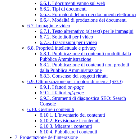
6.6.1. I documenti vanno sul web
6.6.2. Tipi di documenti
6.6.3. Formato di lettura dei documenti elettronici
6.6.4. Modalità di produzione dei documenti
6.7. Immagini e video
6.7.1. Testo alternativo (alt text) per le immagini
6.7.2. Sottotitoli per i video
6.7.3. Trascrizioni per i video
6.8. Proprietà intellettuale e privacy
6.8.1. Pubblicazione di contenuti prodotti dalla
Pubblica Amministrazione
6.8.2. Pubblicazione di contenuti non prodotti
dalla Pubblica Amministrazione
6.8.3. Consenso dei soggetti ritratti
6.9. Ottimizzazione per i motori di ricerca (SEO)
6.9.1. I fattori
on-page
6.9.2. I fattori
off-page
6.9.3. Strumenti di diagnostica SEO: Search
Console
6.10. Gestire i contenuti
6.10.1. L’inventario dei contenuti
6.10.2. Revisionare i contenuti
6.10.3. Migrare i contenuti
6.10.4. Pubblicare i contenuti
7. Progettazione dell’interazione