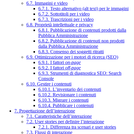
6.7. Immagini e video
6.7.1. Testo alternativo (alt text) per le immagini
6.7.2. Sottotitoli per i video
6.7.3. Trascrizioni per i video
6.8. Proprietà intellettuale e privacy
6.8.1. Pubblicazione di contenuti prodotti dalla
Pubblica Amministrazione
6.8.2. Pubblicazione di contenuti non prodotti
dalla Pubblica Amministrazione
6.8.3. Consenso dei soggetti ritratti
6.9. Ottimizzazione per i motori di ricerca (SEO)
6.9.1. I fattori
on-page
6.9.2. I fattori
off-page
6.9.3. Strumenti di diagnostica SEO: Search
Console
6.10. Gestire i contenuti
6.10.1. L’inventario dei contenuti
6.10.2. Revisionare i contenuti
6.10.3. Migrare i contenuti
6.10.4. Pubblicare i contenuti
7. Progettazione dell’interazione
7.1. Caratteristiche dell’interazione
7.2. User stories per definire l’interazione
7.2.1. Differenza tra scenari e user stories
7.3. Flussi di interazione