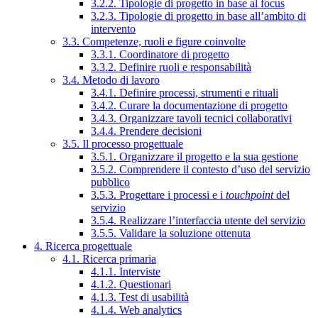
3.2.2. Tipologie di progetto in base al focus
3.2.3. Tipologie di progetto in base all’ambito di
intervento
3.3. Competenze, ruoli e figure coinvolte
3.3.1. Coordinatore di progetto
3.3.2. Definire ruoli e responsabilità
3.4. Metodo di lavoro
3.4.1. Definire processi, strumenti e rituali
3.4.2. Curare la documentazione di progetto
3.4.3. Organizzare tavoli tecnici collaborativi
3.4.4. Prendere decisioni
3.5. Il processo progettuale
3.5.1. Organizzare il progetto e la sua gestione
3.5.2. Comprendere il contesto d’uso del servizio
pubblico
3.5.3. Progettare i processi e i
touchpoint
del
servizio
3.5.4. Realizzare l’interfaccia utente del servizio
3.5.5. Validare la soluzione ottenuta
4. Ricerca progettuale
4.1. Ricerca primaria
4.1.1. Interviste
4.1.2. Questionari
4.1.3. Test di usabilità
4.1.4. Web analytics