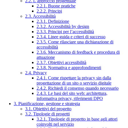
2.2. L’approccio progettuale
2.2.1. Buone pratiche
2.2.2. Principi
2.3. Accessibilità
2.3.1. Definizione
2.3.2. Accessibilità by design
2.3.3. Principi per l’accessibilità
2.3.4. Linee guida e criteri di successo
2.3.5. Come rilasciare una dichiarazione di
accessibilità
2.3.6. Meccanismo di feedback e procedura di
attuazione
2.3.7. Obiettivi accessibilità
2.3.8. Normativa e approfondimenti
2.4. Privacy
2.4.1. Come rispettare la privacy sin dalla
progettazione di un sito o servizio digitale
2.4.2. Richiedi il consenso quando necessario
2.4.3. Le basi del sito web: architettura,
informativa privacy, riferimenti DPO
3. Pianificazione, gestione e strategia
3.1. Obiettivi del progetto
3.2. Tipologie di progetti
3.2.1. Tipologie di progetto in base agli attori
coinvolti nel servizio