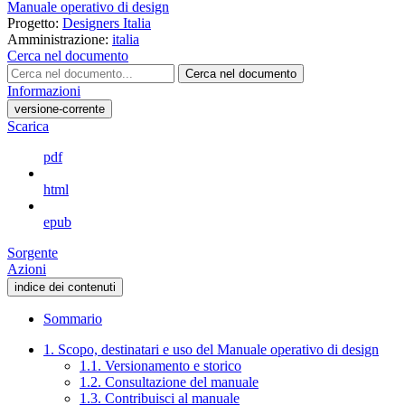
Manuale operativo di design
Progetto:
Designers Italia
Amministrazione:
italia
Cerca nel documento
Cerca nel documento
Informazioni
versione-corrente
Scarica
pdf
html
epub
Sorgente
Azioni
indice dei contenuti
Sommario
1. Scopo, destinatari e uso del Manuale operativo di design
1.1. Versionamento e storico
1.2. Consultazione del manuale
1.3. Contribuisci al manuale