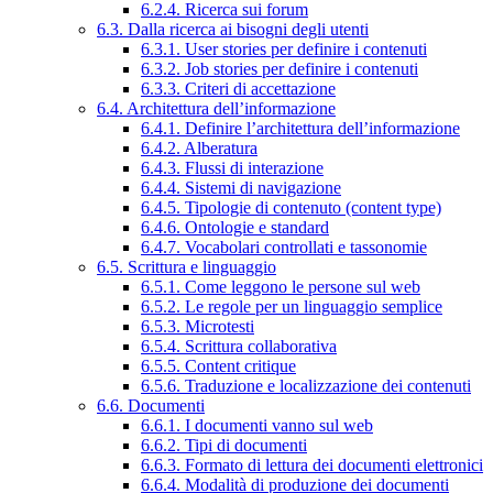
6.2.4. Ricerca sui forum
6.3. Dalla ricerca ai bisogni degli utenti
6.3.1. User stories per definire i contenuti
6.3.2. Job stories per definire i contenuti
6.3.3. Criteri di accettazione
6.4. Architettura dell’informazione
6.4.1. Definire l’architettura dell’informazione
6.4.2. Alberatura
6.4.3. Flussi di interazione
6.4.4. Sistemi di navigazione
6.4.5. Tipologie di contenuto (content type)
6.4.6. Ontologie e standard
6.4.7. Vocabolari controllati e tassonomie
6.5. Scrittura e linguaggio
6.5.1. Come leggono le persone sul web
6.5.2. Le regole per un linguaggio semplice
6.5.3. Microtesti
6.5.4. Scrittura collaborativa
6.5.5. Content critique
6.5.6. Traduzione e localizzazione dei contenuti
6.6. Documenti
6.6.1. I documenti vanno sul web
6.6.2. Tipi di documenti
6.6.3. Formato di lettura dei documenti elettronici
6.6.4. Modalità di produzione dei documenti