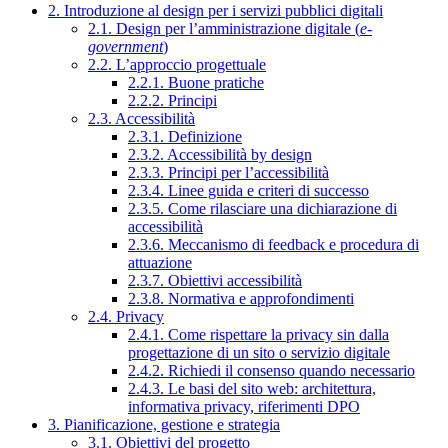
2. Introduzione al design per i servizi pubblici digitali
2.1. Design per l’amministrazione digitale (
e-
government
)
2.2. L’approccio progettuale
2.2.1. Buone pratiche
2.2.2. Principi
2.3. Accessibilità
2.3.1. Definizione
2.3.2. Accessibilità by design
2.3.3. Principi per l’accessibilità
2.3.4. Linee guida e criteri di successo
2.3.5. Come rilasciare una dichiarazione di
accessibilità
2.3.6. Meccanismo di feedback e procedura di
attuazione
2.3.7. Obiettivi accessibilità
2.3.8. Normativa e approfondimenti
2.4. Privacy
2.4.1. Come rispettare la privacy sin dalla
progettazione di un sito o servizio digitale
2.4.2. Richiedi il consenso quando necessario
2.4.3. Le basi del sito web: architettura,
informativa privacy, riferimenti DPO
3. Pianificazione, gestione e strategia
3.1. Obiettivi del progetto