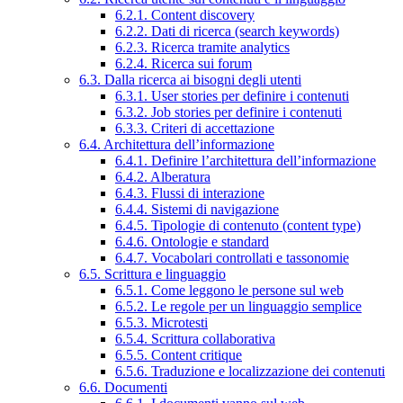
6.2.1. Content discovery
6.2.2. Dati di ricerca (search keywords)
6.2.3. Ricerca tramite analytics
6.2.4. Ricerca sui forum
6.3. Dalla ricerca ai bisogni degli utenti
6.3.1. User stories per definire i contenuti
6.3.2. Job stories per definire i contenuti
6.3.3. Criteri di accettazione
6.4. Architettura dell’informazione
6.4.1. Definire l’architettura dell’informazione
6.4.2. Alberatura
6.4.3. Flussi di interazione
6.4.4. Sistemi di navigazione
6.4.5. Tipologie di contenuto (content type)
6.4.6. Ontologie e standard
6.4.7. Vocabolari controllati e tassonomie
6.5. Scrittura e linguaggio
6.5.1. Come leggono le persone sul web
6.5.2. Le regole per un linguaggio semplice
6.5.3. Microtesti
6.5.4. Scrittura collaborativa
6.5.5. Content critique
6.5.6. Traduzione e localizzazione dei contenuti
6.6. Documenti