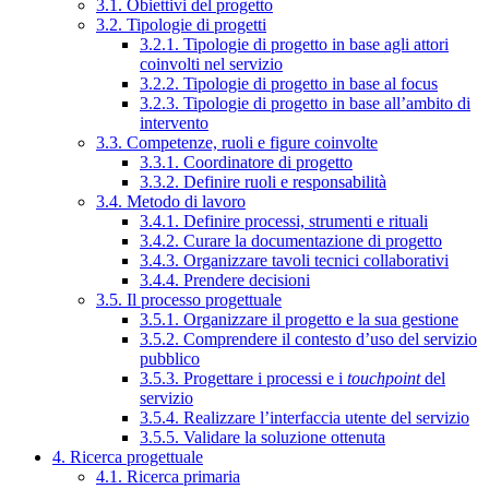
3.1. Obiettivi del progetto
3.2. Tipologie di progetti
3.2.1. Tipologie di progetto in base agli attori
coinvolti nel servizio
3.2.2. Tipologie di progetto in base al focus
3.2.3. Tipologie di progetto in base all’ambito di
intervento
3.3. Competenze, ruoli e figure coinvolte
3.3.1. Coordinatore di progetto
3.3.2. Definire ruoli e responsabilità
3.4. Metodo di lavoro
3.4.1. Definire processi, strumenti e rituali
3.4.2. Curare la documentazione di progetto
3.4.3. Organizzare tavoli tecnici collaborativi
3.4.4. Prendere decisioni
3.5. Il processo progettuale
3.5.1. Organizzare il progetto e la sua gestione
3.5.2. Comprendere il contesto d’uso del servizio
pubblico
3.5.3. Progettare i processi e i
touchpoint
del
servizio
3.5.4. Realizzare l’interfaccia utente del servizio
3.5.5. Validare la soluzione ottenuta
4. Ricerca progettuale
4.1. Ricerca primaria