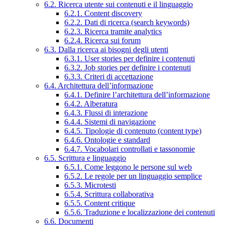
6.2. Ricerca utente sui contenuti e il linguaggio
6.2.1. Content discovery
6.2.2. Dati di ricerca (search keywords)
6.2.3. Ricerca tramite analytics
6.2.4. Ricerca sui forum
6.3. Dalla ricerca ai bisogni degli utenti
6.3.1. User stories per definire i contenuti
6.3.2. Job stories per definire i contenuti
6.3.3. Criteri di accettazione
6.4. Architettura dell’informazione
6.4.1. Definire l’architettura dell’informazione
6.4.2. Alberatura
6.4.3. Flussi di interazione
6.4.4. Sistemi di navigazione
6.4.5. Tipologie di contenuto (content type)
6.4.6. Ontologie e standard
6.4.7. Vocabolari controllati e tassonomie
6.5. Scrittura e linguaggio
6.5.1. Come leggono le persone sul web
6.5.2. Le regole per un linguaggio semplice
6.5.3. Microtesti
6.5.4. Scrittura collaborativa
6.5.5. Content critique
6.5.6. Traduzione e localizzazione dei contenuti
6.6. Documenti