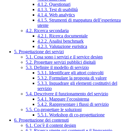
4.1.2. Questionari
4.1.3. Test di usabilità
4.1.4. Web analytics
4.1.5. Strumenti di mappatura dell’esperienza
utente
4.2. Ricerca secondaria
4.2.1. Ricerca documentale
4.2.2. Analisi benchmark
4.2.3. Valutazione euristica
5. Progettazione dei servizi
5.1. Cosa sono i servizi e il service design
5.2. Progettare servizi pubblici digitali
5.3. Definire il modello di servizio
5.3.1. Identificare gli attori coinvolti
5.3.2. Formulare la proposta di valore
5.3.3. Inquadrare gli elementi costitutivi del
servizio
5.4. Descrivere il funzionamento del servizio
5.4.1. Mappare l’ecosistema
5.4.2. Rappresentare i flussi di servizio
5.5. Co-progettare le soluzioni
5.5.1. Workshop di co-progettazione
6. Progettazione dei contenuti
6.1. Cos’è il content design
6.2. Ricerca utente sui contenuti e il linguaggio