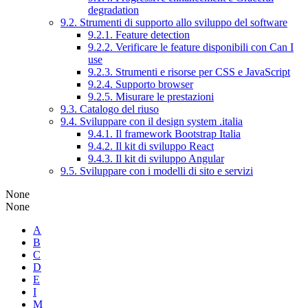
degradation
9.2. Strumenti di supporto allo sviluppo del software
9.2.1. Feature detection
9.2.2. Verificare le feature disponibili con Can I
use
9.2.3. Strumenti e risorse per CSS e JavaScript
9.2.4. Supporto browser
9.2.5. Misurare le prestazioni
9.3. Catalogo del riuso
9.4. Sviluppare con il design system .italia
9.4.1. Il framework Bootstrap Italia
9.4.2. Il kit di sviluppo React
9.4.3. Il kit di sviluppo Angular
9.5. Sviluppare con i modelli di sito e servizi
None
None
A
B
C
D
E
I
M