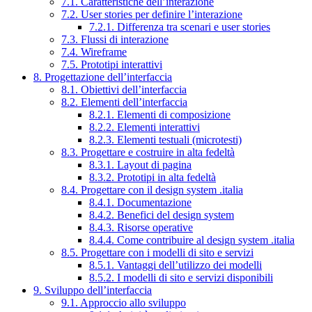
7.1. Caratteristiche dell’interazione
7.2. User stories per definire l’interazione
7.2.1. Differenza tra scenari e user stories
7.3. Flussi di interazione
7.4. Wireframe
7.5. Prototipi interattivi
8. Progettazione dell’interfaccia
8.1. Obiettivi dell’interfaccia
8.2. Elementi dell’interfaccia
8.2.1. Elementi di composizione
8.2.2. Elementi interattivi
8.2.3. Elementi testuali (microtesti)
8.3. Progettare e costruire in alta fedeltà
8.3.1. Layout di pagina
8.3.2. Prototipi in alta fedeltà
8.4. Progettare con il design system .italia
8.4.1. Documentazione
8.4.2. Benefici del design system
8.4.3. Risorse operative
8.4.4. Come contribuire al design system .italia
8.5. Progettare con i modelli di sito e servizi
8.5.1. Vantaggi dell’utilizzo dei modelli
8.5.2. I modelli di sito e servizi disponibili
9. Sviluppo dell’interfaccia
9.1. Approccio allo sviluppo