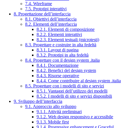
7.4. Wireframe
7.5. Prototipi interattivi
8. Progettazione dell’interfaccia
8.1. Obiettivi dell’interfaccia
8.2. Elementi dell’interfaccia
8.2.1. Elementi di composizione
8.2.2. Elementi interattivi
8.2.3. Elementi testuali (microtesti)
8.3. Progettare e costruire in alta fedeltà
8.3.1. Layout di pagina
8.3.2. Prototipi in alta fedeltà
8.4. Progettare con il design system .italia
8.4.1. Documentazione
8.4.2. Benefici del design system
8.4.3. Risorse operative
8.4.4. Come contribuire al design system .italia
8.5. Progettare con i modelli di sito e servizi
8.5.1. Vantaggi dell’utilizzo dei modelli
8.5.2. I modelli di sito e servizi disponibili
9. Sviluppo dell’interfaccia
9.1. Approccio allo sviluppo
9.1.1. Attività preliminari
9.1.2. Web design responsivo e accessibile
9.1.3. Mobile first
9.1.4. Progressive enhancement e Graceful