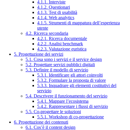
4.1.1. Interviste
4.1.2. Questionari
4.1.3. Test di usabilità
4.1.4. Web analytics
4.1.5. Strumenti di mappatura dell’esperienza
utente
4.2. Ricerca secondaria
4.2.1. Ricerca documentale
4.2.2. Analisi benchmark
4.2.3. Valutazione euristica
5. Progettazione dei servizi
5.1. Cosa sono i servizi e il service design
5.2. Progettare servizi pubblici digitali
5.3. Definire il modello di servizio
5.3.1. Identificare gli attori coinvolti
5.3.2. Formulare la proposta di valore
5.3.3. Inquadrare gli elementi costitutivi del
servizio
5.4. Descrivere il funzionamento del servizio
5.4.1. Mappare l’ecosistema
5.4.2. Rappresentare i flussi di servizio
5.5. Co-progettare le soluzioni
5.5.1. Workshop di co-progettazione
6. Progettazione dei contenuti
6.1. Cos’è il content design