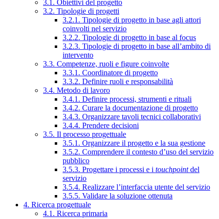
3.1. Obiettivi del progetto
3.2. Tipologie di progetti
3.2.1. Tipologie di progetto in base agli attori
coinvolti nel servizio
3.2.2. Tipologie di progetto in base al focus
3.2.3. Tipologie di progetto in base all’ambito di
intervento
3.3. Competenze, ruoli e figure coinvolte
3.3.1. Coordinatore di progetto
3.3.2. Definire ruoli e responsabilità
3.4. Metodo di lavoro
3.4.1. Definire processi, strumenti e rituali
3.4.2. Curare la documentazione di progetto
3.4.3. Organizzare tavoli tecnici collaborativi
3.4.4. Prendere decisioni
3.5. Il processo progettuale
3.5.1. Organizzare il progetto e la sua gestione
3.5.2. Comprendere il contesto d’uso del servizio
pubblico
3.5.3. Progettare i processi e i
touchpoint
del
servizio
3.5.4. Realizzare l’interfaccia utente del servizio
3.5.5. Validare la soluzione ottenuta
4. Ricerca progettuale
4.1. Ricerca primaria