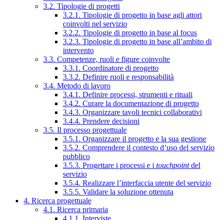
3.2. Tipologie di progetti
3.2.1. Tipologie di progetto in base agli attori
coinvolti nel servizio
3.2.2. Tipologie di progetto in base al focus
3.2.3. Tipologie di progetto in base all’ambito di
intervento
3.3. Competenze, ruoli e figure coinvolte
3.3.1. Coordinatore di progetto
3.3.2. Definire ruoli e responsabilità
3.4. Metodo di lavoro
3.4.1. Definire processi, strumenti e rituali
3.4.2. Curare la documentazione di progetto
3.4.3. Organizzare tavoli tecnici collaborativi
3.4.4. Prendere decisioni
3.5. Il processo progettuale
3.5.1. Organizzare il progetto e la sua gestione
3.5.2. Comprendere il contesto d’uso del servizio
pubblico
3.5.3. Progettare i processi e i
touchpoint
del
servizio
3.5.4. Realizzare l’interfaccia utente del servizio
3.5.5. Validare la soluzione ottenuta
4. Ricerca progettuale
4.1. Ricerca primaria
4.1.1. Interviste