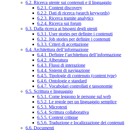
6.2. Ricerca utente sui contenuti e il linguaggio
6.2.1. Content discovery
6.2.2. Dati di ricerca (search keywords)
6.2.3. Ricerca tramite analytics
6.2.4. Ricerca sui forum
6.3. Dalla ricerca ai bisogni degli utenti
6.3.1. User stories per definire i contenuti
6.3.2. Job stories per definire i contenuti
6.3.3. Criteri di accettazione
6.4. Architettura dell’informazione
6.4.1. Definire l’architettura dell’informazione
6.4.2. Alberatura
6.4.3. Flussi di interazione
6.4.4. Sistemi di navigazione
6.4.5. Tipologie di contenuto (content type)
6.4.6. Ontologie e standard
6.4.7. Vocabolari controllati e tassonomie
6.5. Scrittura e linguaggio
6.5.1. Come leggono le persone sul web
6.5.2. Le regole per un linguaggio semplice
6.5.3. Microtesti
6.5.4. Scrittura collaborativa
6.5.5. Content critique
6.5.6. Traduzione e localizzazione dei contenuti
6.6. Documenti