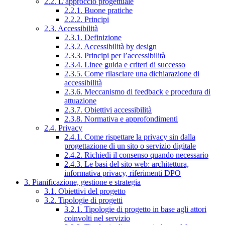
2.2. L’approccio progettuale
2.2.1. Buone pratiche
2.2.2. Principi
2.3. Accessibilità
2.3.1. Definizione
2.3.2. Accessibilità by design
2.3.3. Principi per l’accessibilità
2.3.4. Linee guida e criteri di successo
2.3.5. Come rilasciare una dichiarazione di
accessibilità
2.3.6. Meccanismo di feedback e procedura di
attuazione
2.3.7. Obiettivi accessibilità
2.3.8. Normativa e approfondimenti
2.4. Privacy
2.4.1. Come rispettare la privacy sin dalla
progettazione di un sito o servizio digitale
2.4.2. Richiedi il consenso quando necessario
2.4.3. Le basi del sito web: architettura,
informativa privacy, riferimenti DPO
3. Pianificazione, gestione e strategia
3.1. Obiettivi del progetto
3.2. Tipologie di progetti
3.2.1. Tipologie di progetto in base agli attori
coinvolti nel servizio