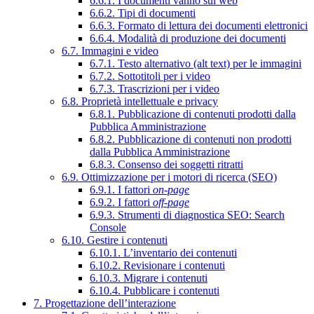
6.6.1. I documenti vanno sul web
6.6.2. Tipi di documenti
6.6.3. Formato di lettura dei documenti elettronici
6.6.4. Modalità di produzione dei documenti
6.7. Immagini e video
6.7.1. Testo alternativo (alt text) per le immagini
6.7.2. Sottotitoli per i video
6.7.3. Trascrizioni per i video
6.8. Proprietà intellettuale e privacy
6.8.1. Pubblicazione di contenuti prodotti dalla
Pubblica Amministrazione
6.8.2. Pubblicazione di contenuti non prodotti
dalla Pubblica Amministrazione
6.8.3. Consenso dei soggetti ritratti
6.9. Ottimizzazione per i motori di ricerca (SEO)
6.9.1. I fattori
on-page
6.9.2. I fattori
off-page
6.9.3. Strumenti di diagnostica SEO: Search
Console
6.10. Gestire i contenuti
6.10.1. L’inventario dei contenuti
6.10.2. Revisionare i contenuti
6.10.3. Migrare i contenuti
6.10.4. Pubblicare i contenuti
7. Progettazione dell’interazione