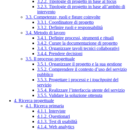
3.2.2. Tipologie di progetto in base al focus
3.2.3. Tipologie di progetto in base all’ambito di
intervento
3.3. Competenze, ruoli e figure coinvolte
3.3.1. Coordinatore di progetto
3.3.2. Definire ruoli e responsabilità
3.4. Metodo di lavoro
3.4.1. Definire processi, strumenti e rituali
3.4.2. Curare la documentazione di progetto
3.4.3. Organizzare tavoli tecnici collaborativi
3.4.4. Prendere decisioni
3.5. Il processo progettuale
3.5.1. Organizzare il progetto e la sua gestione
3.5.2. Comprendere il contesto d’uso del servizio
pubblico
3.5.3. Progettare i processi e i
touchpoint
del
servizio
3.5.4. Realizzare l’interfaccia utente del servizio
3.5.5. Validare la soluzione ottenuta
4. Ricerca progettuale
4.1. Ricerca primaria
4.1.1. Interviste
4.1.2. Questionari
4.1.3. Test di usabilità
4.1.4. Web analytics