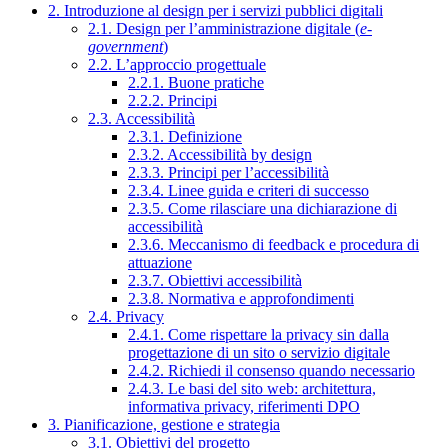
2. Introduzione al design per i servizi pubblici digitali
2.1. Design per l’amministrazione digitale (
e-
government
)
2.2. L’approccio progettuale
2.2.1. Buone pratiche
2.2.2. Principi
2.3. Accessibilità
2.3.1. Definizione
2.3.2. Accessibilità by design
2.3.3. Principi per l’accessibilità
2.3.4. Linee guida e criteri di successo
2.3.5. Come rilasciare una dichiarazione di
accessibilità
2.3.6. Meccanismo di feedback e procedura di
attuazione
2.3.7. Obiettivi accessibilità
2.3.8. Normativa e approfondimenti
2.4. Privacy
2.4.1. Come rispettare la privacy sin dalla
progettazione di un sito o servizio digitale
2.4.2. Richiedi il consenso quando necessario
2.4.3. Le basi del sito web: architettura,
informativa privacy, riferimenti DPO
3. Pianificazione, gestione e strategia
3.1. Obiettivi del progetto