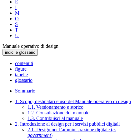
E
I
M
O
S
T
U
Manuale operativo di design
indici e glossario
contenuti
figure
tabelle
glossario
Sommario
1. Scopo, destinatari e uso del Manuale operativo di design
1.1. Versionamento e storico
1.2. Consultazione del manuale
1.3. Contribuisci al manuale
2. Introduzione al design per i servizi pubblici digitali
2.1. Design per l’amministrazione digitale (
e-
government
)