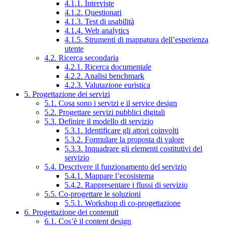
4.1.1. Interviste
4.1.2. Questionari
4.1.3. Test di usabilità
4.1.4. Web analytics
4.1.5. Strumenti di mappatura dell’esperienza
utente
4.2. Ricerca secondaria
4.2.1. Ricerca documentale
4.2.2. Analisi benchmark
4.2.3. Valutazione euristica
5. Progettazione dei servizi
5.1. Cosa sono i servizi e il service design
5.2. Progettare servizi pubblici digitali
5.3. Definire il modello di servizio
5.3.1. Identificare gli attori coinvolti
5.3.2. Formulare la proposta di valore
5.3.3. Inquadrare gli elementi costitutivi del
servizio
5.4. Descrivere il funzionamento del servizio
5.4.1. Mappare l’ecosistema
5.4.2. Rappresentare i flussi di servizio
5.5. Co-progettare le soluzioni
5.5.1. Workshop di co-progettazione
6. Progettazione dei contenuti
6.1. Cos’è il content design