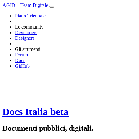
AGID
+
Team Digitale
Piano Triennale
Le community
Developers
Designers
Gli strumenti
Forum
Docs
GitHub
Docs Italia
beta
Documenti pubblici, digitali.