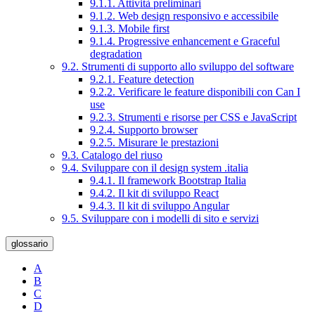
9.1.1. Attività preliminari
9.1.2. Web design responsivo e accessibile
9.1.3. Mobile first
9.1.4. Progressive enhancement e Graceful
degradation
9.2. Strumenti di supporto allo sviluppo del software
9.2.1. Feature detection
9.2.2. Verificare le feature disponibili con Can I
use
9.2.3. Strumenti e risorse per CSS e JavaScript
9.2.4. Supporto browser
9.2.5. Misurare le prestazioni
9.3. Catalogo del riuso
9.4. Sviluppare con il design system .italia
9.4.1. Il framework Bootstrap Italia
9.4.2. Il kit di sviluppo React
9.4.3. Il kit di sviluppo Angular
9.5. Sviluppare con i modelli di sito e servizi
glossario
A
B
C
D