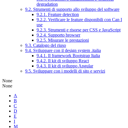
degradation
9.2. Strumenti di supporto allo sviluppo del software
9.2.1. Feature detection
9.2.2. Verificare le feature disponibili con Can I
use
9.2.3. Strumenti e risorse per CSS e JavaScript
9.2.4. Supporto browser
9.2.5. Misurare le prestazioni
9.3. Catalogo del riuso
9.4. Sviluppare con il design system .italia
9.4.1. Il framework Bootstrap Italia
9.4.2. Il kit di sviluppo React
9.4.3. Il kit di sviluppo Angular
9.5. Sviluppare con i modelli di sito e servizi
None
None
A
B
C
D
E
I
M