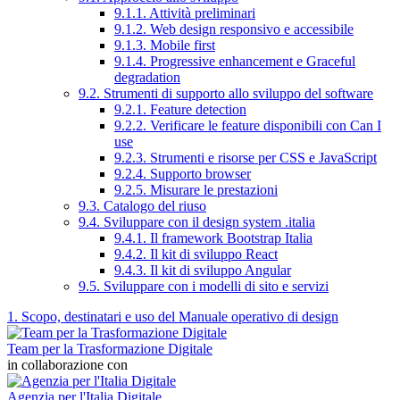
9.1.1. Attività preliminari
9.1.2. Web design responsivo e accessibile
9.1.3. Mobile first
9.1.4. Progressive enhancement e Graceful
degradation
9.2. Strumenti di supporto allo sviluppo del software
9.2.1. Feature detection
9.2.2. Verificare le feature disponibili con Can I
use
9.2.3. Strumenti e risorse per CSS e JavaScript
9.2.4. Supporto browser
9.2.5. Misurare le prestazioni
9.3. Catalogo del riuso
9.4. Sviluppare con il design system .italia
9.4.1. Il framework Bootstrap Italia
9.4.2. Il kit di sviluppo React
9.4.3. Il kit di sviluppo Angular
9.5. Sviluppare con i modelli di sito e servizi
1. Scopo, destinatari e uso del Manuale operativo di design
Team per la Trasformazione Digitale
in collaborazione con
Agenzia per l'Italia Digitale