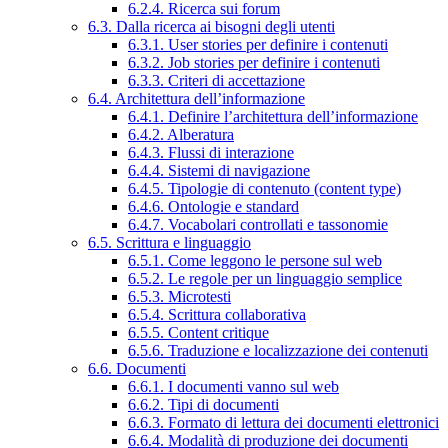
6.2.4. Ricerca sui forum
6.3. Dalla ricerca ai bisogni degli utenti
6.3.1. User stories per definire i contenuti
6.3.2. Job stories per definire i contenuti
6.3.3. Criteri di accettazione
6.4. Architettura dell’informazione
6.4.1. Definire l’architettura dell’informazione
6.4.2. Alberatura
6.4.3. Flussi di interazione
6.4.4. Sistemi di navigazione
6.4.5. Tipologie di contenuto (content type)
6.4.6. Ontologie e standard
6.4.7. Vocabolari controllati e tassonomie
6.5. Scrittura e linguaggio
6.5.1. Come leggono le persone sul web
6.5.2. Le regole per un linguaggio semplice
6.5.3. Microtesti
6.5.4. Scrittura collaborativa
6.5.5. Content critique
6.5.6. Traduzione e localizzazione dei contenuti
6.6. Documenti
6.6.1. I documenti vanno sul web
6.6.2. Tipi di documenti
6.6.3. Formato di lettura dei documenti elettronici
6.6.4. Modalità di produzione dei documenti