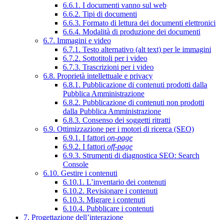
6.6.1. I documenti vanno sul web
6.6.2. Tipi di documenti
6.6.3. Formato di lettura dei documenti elettronici
6.6.4. Modalità di produzione dei documenti
6.7. Immagini e video
6.7.1. Testo alternativo (alt text) per le immagini
6.7.2. Sottotitoli per i video
6.7.3. Trascrizioni per i video
6.8. Proprietà intellettuale e privacy
6.8.1. Pubblicazione di contenuti prodotti dalla
Pubblica Amministrazione
6.8.2. Pubblicazione di contenuti non prodotti
dalla Pubblica Amministrazione
6.8.3. Consenso dei soggetti ritratti
6.9. Ottimizzazione per i motori di ricerca (SEO)
6.9.1. I fattori
on-page
6.9.2. I fattori
off-page
6.9.3. Strumenti di diagnostica SEO: Search
Console
6.10. Gestire i contenuti
6.10.1. L’inventario dei contenuti
6.10.2. Revisionare i contenuti
6.10.3. Migrare i contenuti
6.10.4. Pubblicare i contenuti
7. Progettazione dell’interazione