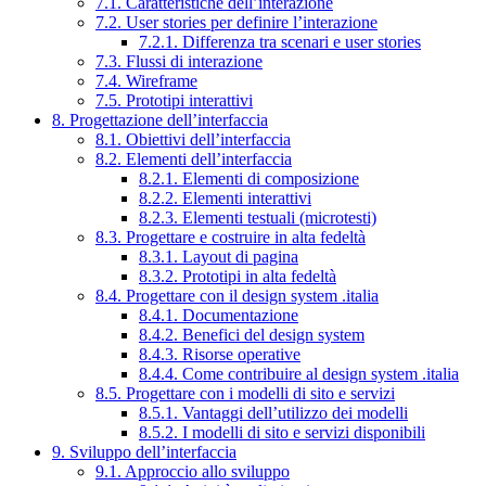
7.1. Caratteristiche dell’interazione
7.2. User stories per definire l’interazione
7.2.1. Differenza tra scenari e user stories
7.3. Flussi di interazione
7.4. Wireframe
7.5. Prototipi interattivi
8. Progettazione dell’interfaccia
8.1. Obiettivi dell’interfaccia
8.2. Elementi dell’interfaccia
8.2.1. Elementi di composizione
8.2.2. Elementi interattivi
8.2.3. Elementi testuali (microtesti)
8.3. Progettare e costruire in alta fedeltà
8.3.1. Layout di pagina
8.3.2. Prototipi in alta fedeltà
8.4. Progettare con il design system .italia
8.4.1. Documentazione
8.4.2. Benefici del design system
8.4.3. Risorse operative
8.4.4. Come contribuire al design system .italia
8.5. Progettare con i modelli di sito e servizi
8.5.1. Vantaggi dell’utilizzo dei modelli
8.5.2. I modelli di sito e servizi disponibili
9. Sviluppo dell’interfaccia
9.1. Approccio allo sviluppo