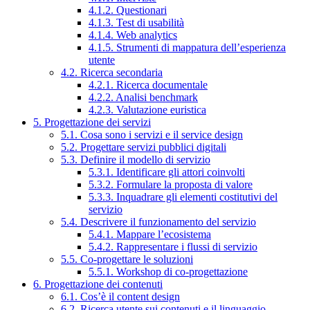
4.1.2. Questionari
4.1.3. Test di usabilità
4.1.4. Web analytics
4.1.5. Strumenti di mappatura dell’esperienza
utente
4.2. Ricerca secondaria
4.2.1. Ricerca documentale
4.2.2. Analisi benchmark
4.2.3. Valutazione euristica
5. Progettazione dei servizi
5.1. Cosa sono i servizi e il service design
5.2. Progettare servizi pubblici digitali
5.3. Definire il modello di servizio
5.3.1. Identificare gli attori coinvolti
5.3.2. Formulare la proposta di valore
5.3.3. Inquadrare gli elementi costitutivi del
servizio
5.4. Descrivere il funzionamento del servizio
5.4.1. Mappare l’ecosistema
5.4.2. Rappresentare i flussi di servizio
5.5. Co-progettare le soluzioni
5.5.1. Workshop di co-progettazione
6. Progettazione dei contenuti
6.1. Cos’è il content design
6.2. Ricerca utente sui contenuti e il linguaggio