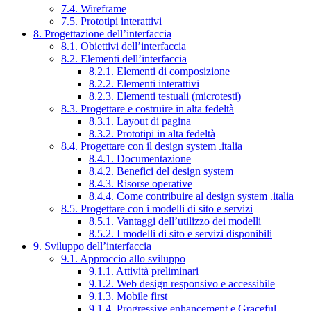
7.4. Wireframe
7.5. Prototipi interattivi
8. Progettazione dell’interfaccia
8.1. Obiettivi dell’interfaccia
8.2. Elementi dell’interfaccia
8.2.1. Elementi di composizione
8.2.2. Elementi interattivi
8.2.3. Elementi testuali (microtesti)
8.3. Progettare e costruire in alta fedeltà
8.3.1. Layout di pagina
8.3.2. Prototipi in alta fedeltà
8.4. Progettare con il design system .italia
8.4.1. Documentazione
8.4.2. Benefici del design system
8.4.3. Risorse operative
8.4.4. Come contribuire al design system .italia
8.5. Progettare con i modelli di sito e servizi
8.5.1. Vantaggi dell’utilizzo dei modelli
8.5.2. I modelli di sito e servizi disponibili
9. Sviluppo dell’interfaccia
9.1. Approccio allo sviluppo
9.1.1. Attività preliminari
9.1.2. Web design responsivo e accessibile
9.1.3. Mobile first
9.1.4. Progressive enhancement e Graceful