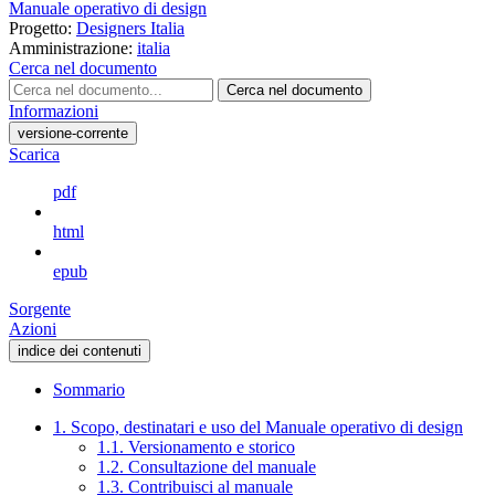
Manuale operativo di design
Progetto:
Designers Italia
Amministrazione:
italia
Cerca nel documento
Cerca nel documento
Informazioni
versione-corrente
Scarica
pdf
html
epub
Sorgente
Azioni
indice dei contenuti
Sommario
1. Scopo, destinatari e uso del Manuale operativo di design
1.1. Versionamento e storico
1.2. Consultazione del manuale
1.3. Contribuisci al manuale