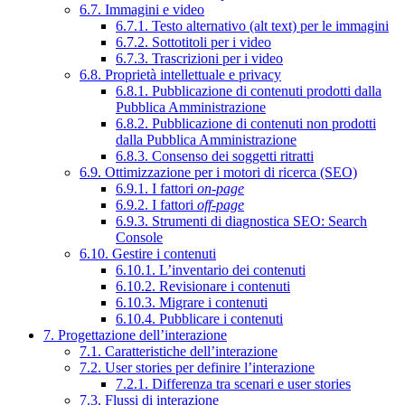
6.7. Immagini e video
6.7.1. Testo alternativo (alt text) per le immagini
6.7.2. Sottotitoli per i video
6.7.3. Trascrizioni per i video
6.8. Proprietà intellettuale e privacy
6.8.1. Pubblicazione di contenuti prodotti dalla
Pubblica Amministrazione
6.8.2. Pubblicazione di contenuti non prodotti
dalla Pubblica Amministrazione
6.8.3. Consenso dei soggetti ritratti
6.9. Ottimizzazione per i motori di ricerca (SEO)
6.9.1. I fattori
on-page
6.9.2. I fattori
off-page
6.9.3. Strumenti di diagnostica SEO: Search
Console
6.10. Gestire i contenuti
6.10.1. L’inventario dei contenuti
6.10.2. Revisionare i contenuti
6.10.3. Migrare i contenuti
6.10.4. Pubblicare i contenuti
7. Progettazione dell’interazione
7.1. Caratteristiche dell’interazione
7.2. User stories per definire l’interazione
7.2.1. Differenza tra scenari e user stories
7.3. Flussi di interazione