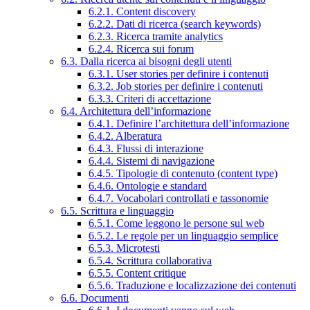
6.2.1. Content discovery
6.2.2. Dati di ricerca (search keywords)
6.2.3. Ricerca tramite analytics
6.2.4. Ricerca sui forum
6.3. Dalla ricerca ai bisogni degli utenti
6.3.1. User stories per definire i contenuti
6.3.2. Job stories per definire i contenuti
6.3.3. Criteri di accettazione
6.4. Architettura dell’informazione
6.4.1. Definire l’architettura dell’informazione
6.4.2. Alberatura
6.4.3. Flussi di interazione
6.4.4. Sistemi di navigazione
6.4.5. Tipologie di contenuto (content type)
6.4.6. Ontologie e standard
6.4.7. Vocabolari controllati e tassonomie
6.5. Scrittura e linguaggio
6.5.1. Come leggono le persone sul web
6.5.2. Le regole per un linguaggio semplice
6.5.3. Microtesti
6.5.4. Scrittura collaborativa
6.5.5. Content critique
6.5.6. Traduzione e localizzazione dei contenuti
6.6. Documenti