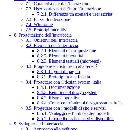
7.1. Caratteristiche dell’interazione
7.2. User stories per definire l’interazione
7.2.1. Differenza tra scenari e user stories
7.3. Flussi di interazione
7.4. Wireframe
7.5. Prototipi interattivi
8. Progettazione dell’interfaccia
8.1. Obiettivi dell’interfaccia
8.2. Elementi dell’interfaccia
8.2.1. Elementi di composizione
8.2.2. Elementi interattivi
8.2.3. Elementi testuali (microtesti)
8.3. Progettare e costruire in alta fedeltà
8.3.1. Layout di pagina
8.3.2. Prototipi in alta fedeltà
8.4. Progettare con il design system .italia
8.4.1. Documentazione
8.4.2. Benefici del design system
8.4.3. Risorse operative
8.4.4. Come contribuire al design system .italia
8.5. Progettare con i modelli di sito e servizi
8.5.1. Vantaggi dell’utilizzo dei modelli
8.5.2. I modelli di sito e servizi disponibili
9. Sviluppo dell’interfaccia
9.1. Approccio allo sviluppo