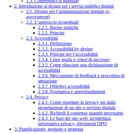
1.3. Contribuisci al manuale
2. Introduzione al design per i servizi pubblici digitali
2.1. Design per l’amministrazione digitale (
e-
government
)
2.2. L’approccio progettuale
2.2.1. Buone pratiche
2.2.2. Principi
2.3. Accessibilità
2.3.1. Definizione
2.3.2. Accessibilità by design
2.3.3. Principi per l’accessibilità
2.3.4. Linee guida e criteri di successo
2.3.5. Come rilasciare una dichiarazione di
accessibilità
2.3.6. Meccanismo di feedback e procedura di
attuazione
2.3.7. Obiettivi accessibilità
2.3.8. Normativa e approfondimenti
2.4. Privacy
2.4.1. Come rispettare la privacy sin dalla
progettazione di un sito o servizio digitale
2.4.2. Richiedi il consenso quando necessario
2.4.3. Le basi del sito web: architettura,
informativa privacy, riferimenti DPO
3. Pianificazione, gestione e strategia