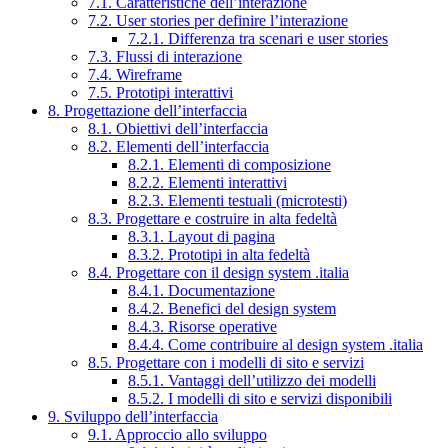
7.1. Caratteristiche dell’interazione
7.2. User stories per definire l’interazione
7.2.1. Differenza tra scenari e user stories
7.3. Flussi di interazione
7.4. Wireframe
7.5. Prototipi interattivi
8. Progettazione dell’interfaccia
8.1. Obiettivi dell’interfaccia
8.2. Elementi dell’interfaccia
8.2.1. Elementi di composizione
8.2.2. Elementi interattivi
8.2.3. Elementi testuali (microtesti)
8.3. Progettare e costruire in alta fedeltà
8.3.1. Layout di pagina
8.3.2. Prototipi in alta fedeltà
8.4. Progettare con il design system .italia
8.4.1. Documentazione
8.4.2. Benefici del design system
8.4.3. Risorse operative
8.4.4. Come contribuire al design system .italia
8.5. Progettare con i modelli di sito e servizi
8.5.1. Vantaggi dell’utilizzo dei modelli
8.5.2. I modelli di sito e servizi disponibili
9. Sviluppo dell’interfaccia
9.1. Approccio allo sviluppo