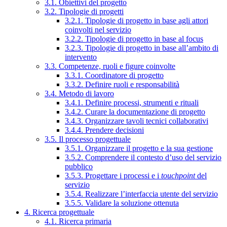
3.1. Obiettivi del progetto
3.2. Tipologie di progetti
3.2.1. Tipologie di progetto in base agli attori
coinvolti nel servizio
3.2.2. Tipologie di progetto in base al focus
3.2.3. Tipologie di progetto in base all’ambito di
intervento
3.3. Competenze, ruoli e figure coinvolte
3.3.1. Coordinatore di progetto
3.3.2. Definire ruoli e responsabilità
3.4. Metodo di lavoro
3.4.1. Definire processi, strumenti e rituali
3.4.2. Curare la documentazione di progetto
3.4.3. Organizzare tavoli tecnici collaborativi
3.4.4. Prendere decisioni
3.5. Il processo progettuale
3.5.1. Organizzare il progetto e la sua gestione
3.5.2. Comprendere il contesto d’uso del servizio
pubblico
3.5.3. Progettare i processi e i
touchpoint
del
servizio
3.5.4. Realizzare l’interfaccia utente del servizio
3.5.5. Validare la soluzione ottenuta
4. Ricerca progettuale
4.1. Ricerca primaria