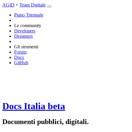
AGID
+
Team Digitale
Piano Triennale
Le community
Developers
Designers
Gli strumenti
Forum
Docs
GitHub
Docs Italia
beta
Documenti pubblici, digitali.