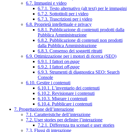
6.7. Immagini e video
6.7.1. Testo alternativo (alt text) per le immagini
6.7.2. Sottotitoli per i video
6.7.3. Trascrizioni per i video
6.8. Proprietà intellettuale e privacy
6.8.1. Pubblicazione di contenuti prodotti dalla
Pubblica Amministrazione
6.8.2. Pubblicazione di contenuti non prodotti
dalla Pubblica Amministrazione
6.8.3. Consenso dei soggetti ritratti
6.9. Ottimizzazione per i motori di ricerca (SEO)
6.9.1. I fattori
on-page
6.9.2. I fattori
off-page
6.9.3. Strumenti di diagnostica SEO: Search
Console
6.10. Gestire i contenuti
6.10.1. L’inventario dei contenuti
6.10.2. Revisionare i contenuti
6.10.3. Migrare i contenuti
6.10.4. Pubblicare i contenuti
7. Progettazione dell’interazione
7.1. Caratteristiche dell’interazione
7.2. User stories per definire l’interazione
7.2.1. Differenza tra scenari e user stories
7.3. Flussi di interazione