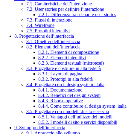
7.1. Caratteristiche dell’interazione
7.2. User stories per definire l’interazione
7.2.1. Differenza tra scenari e user stories
7.3. Flussi di interazione
7.4. Wireframe
7.5. Prototipi interattivi
8. Progettazione dell’interfaccia
8.1. Obiettivi dell’interfaccia
8.2. Elementi dell’interfaccia
8.2.1. Elementi di composizione
8.2.2. Elementi interattivi
8.2.3. Elementi testuali (microtesti)
8.3. Progettare e costruire in alta fedeltà
8.3.1. Layout di pagina
8.3.2. Prototipi in alta fedeltà
8.4. Progettare con il design system .italia
8.4.1. Documentazione
8.4.2. Benefici del design system
8.4.3. Risorse operative
8.4.4. Come contribuire al design system .italia
8.5. Progettare con i modelli di sito e servizi
8.5.1. Vantaggi dell’utilizzo dei modelli
8.5.2. I modelli di sito e servizi disponibili
9. Sviluppo dell’interfaccia
9.1. Approccio allo sviluppo