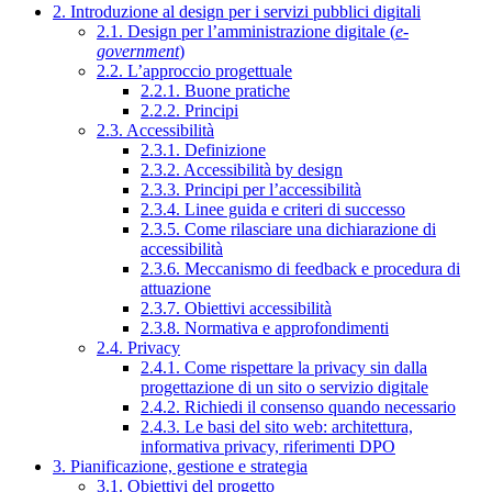
2. Introduzione al design per i servizi pubblici digitali
2.1. Design per l’amministrazione digitale (
e-
government
)
2.2. L’approccio progettuale
2.2.1. Buone pratiche
2.2.2. Principi
2.3. Accessibilità
2.3.1. Definizione
2.3.2. Accessibilità by design
2.3.3. Principi per l’accessibilità
2.3.4. Linee guida e criteri di successo
2.3.5. Come rilasciare una dichiarazione di
accessibilità
2.3.6. Meccanismo di feedback e procedura di
attuazione
2.3.7. Obiettivi accessibilità
2.3.8. Normativa e approfondimenti
2.4. Privacy
2.4.1. Come rispettare la privacy sin dalla
progettazione di un sito o servizio digitale
2.4.2. Richiedi il consenso quando necessario
2.4.3. Le basi del sito web: architettura,
informativa privacy, riferimenti DPO
3. Pianificazione, gestione e strategia
3.1. Obiettivi del progetto