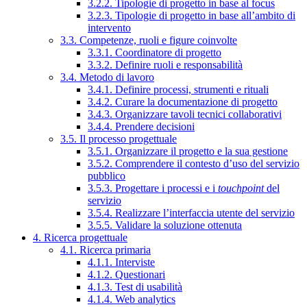
3.2.2. Tipologie di progetto in base al focus
3.2.3. Tipologie di progetto in base all’ambito di
intervento
3.3. Competenze, ruoli e figure coinvolte
3.3.1. Coordinatore di progetto
3.3.2. Definire ruoli e responsabilità
3.4. Metodo di lavoro
3.4.1. Definire processi, strumenti e rituali
3.4.2. Curare la documentazione di progetto
3.4.3. Organizzare tavoli tecnici collaborativi
3.4.4. Prendere decisioni
3.5. Il processo progettuale
3.5.1. Organizzare il progetto e la sua gestione
3.5.2. Comprendere il contesto d’uso del servizio
pubblico
3.5.3. Progettare i processi e i
touchpoint
del
servizio
3.5.4. Realizzare l’interfaccia utente del servizio
3.5.5. Validare la soluzione ottenuta
4. Ricerca progettuale
4.1. Ricerca primaria
4.1.1. Interviste
4.1.2. Questionari
4.1.3. Test di usabilità
4.1.4. Web analytics