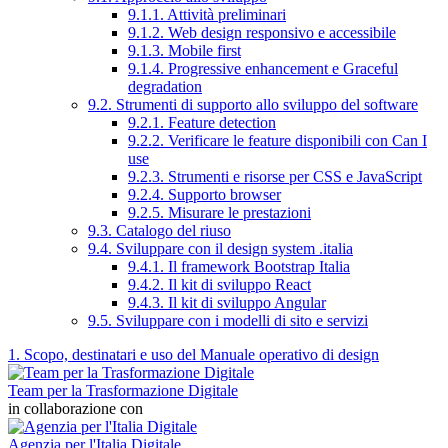
9.1.1. Attività preliminari
9.1.2. Web design responsivo e accessibile
9.1.3. Mobile first
9.1.4. Progressive enhancement e Graceful
degradation
9.2. Strumenti di supporto allo sviluppo del software
9.2.1. Feature detection
9.2.2. Verificare le feature disponibili con Can I
use
9.2.3. Strumenti e risorse per CSS e JavaScript
9.2.4. Supporto browser
9.2.5. Misurare le prestazioni
9.3. Catalogo del riuso
9.4. Sviluppare con il design system .italia
9.4.1. Il framework Bootstrap Italia
9.4.2. Il kit di sviluppo React
9.4.3. Il kit di sviluppo Angular
9.5. Sviluppare con i modelli di sito e servizi
1. Scopo, destinatari e uso del Manuale operativo di design
Team per la Trasformazione Digitale
in collaborazione con
Agenzia per l'Italia Digitale