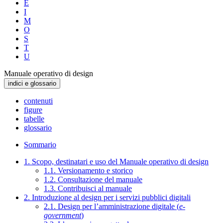
E
I
M
O
S
T
U
Manuale operativo di design
indici e glossario
contenuti
figure
tabelle
glossario
Sommario
1. Scopo, destinatari e uso del Manuale operativo di design
1.1. Versionamento e storico
1.2. Consultazione del manuale
1.3. Contribuisci al manuale
2. Introduzione al design per i servizi pubblici digitali
2.1. Design per l’amministrazione digitale (
e-
government
)