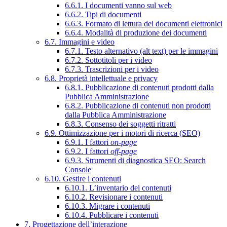
6.6.1. I documenti vanno sul web
6.6.2. Tipi di documenti
6.6.3. Formato di lettura dei documenti elettronici
6.6.4. Modalità di produzione dei documenti
6.7. Immagini e video
6.7.1. Testo alternativo (alt text) per le immagini
6.7.2. Sottotitoli per i video
6.7.3. Trascrizioni per i video
6.8. Proprietà intellettuale e privacy
6.8.1. Pubblicazione di contenuti prodotti dalla
Pubblica Amministrazione
6.8.2. Pubblicazione di contenuti non prodotti
dalla Pubblica Amministrazione
6.8.3. Consenso dei soggetti ritratti
6.9. Ottimizzazione per i motori di ricerca (SEO)
6.9.1. I fattori
on-page
6.9.2. I fattori
off-page
6.9.3. Strumenti di diagnostica SEO: Search
Console
6.10. Gestire i contenuti
6.10.1. L’inventario dei contenuti
6.10.2. Revisionare i contenuti
6.10.3. Migrare i contenuti
6.10.4. Pubblicare i contenuti
7. Progettazione dell’interazione