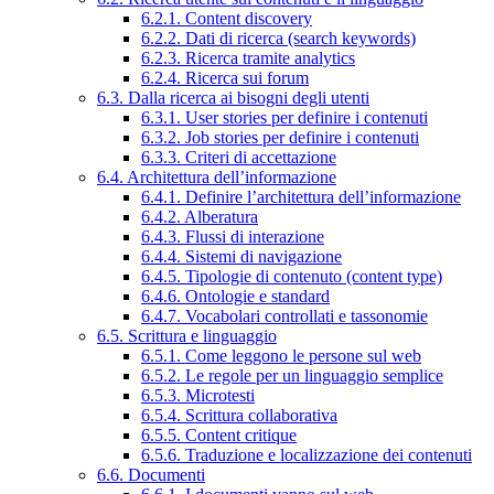
6.2.1. Content discovery
6.2.2. Dati di ricerca (search keywords)
6.2.3. Ricerca tramite analytics
6.2.4. Ricerca sui forum
6.3. Dalla ricerca ai bisogni degli utenti
6.3.1. User stories per definire i contenuti
6.3.2. Job stories per definire i contenuti
6.3.3. Criteri di accettazione
6.4. Architettura dell’informazione
6.4.1. Definire l’architettura dell’informazione
6.4.2. Alberatura
6.4.3. Flussi di interazione
6.4.4. Sistemi di navigazione
6.4.5. Tipologie di contenuto (content type)
6.4.6. Ontologie e standard
6.4.7. Vocabolari controllati e tassonomie
6.5. Scrittura e linguaggio
6.5.1. Come leggono le persone sul web
6.5.2. Le regole per un linguaggio semplice
6.5.3. Microtesti
6.5.4. Scrittura collaborativa
6.5.5. Content critique
6.5.6. Traduzione e localizzazione dei contenuti
6.6. Documenti