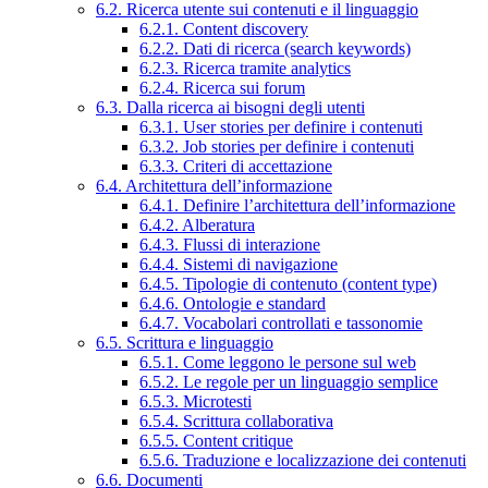
6.2. Ricerca utente sui contenuti e il linguaggio
6.2.1. Content discovery
6.2.2. Dati di ricerca (search keywords)
6.2.3. Ricerca tramite analytics
6.2.4. Ricerca sui forum
6.3. Dalla ricerca ai bisogni degli utenti
6.3.1. User stories per definire i contenuti
6.3.2. Job stories per definire i contenuti
6.3.3. Criteri di accettazione
6.4. Architettura dell’informazione
6.4.1. Definire l’architettura dell’informazione
6.4.2. Alberatura
6.4.3. Flussi di interazione
6.4.4. Sistemi di navigazione
6.4.5. Tipologie di contenuto (content type)
6.4.6. Ontologie e standard
6.4.7. Vocabolari controllati e tassonomie
6.5. Scrittura e linguaggio
6.5.1. Come leggono le persone sul web
6.5.2. Le regole per un linguaggio semplice
6.5.3. Microtesti
6.5.4. Scrittura collaborativa
6.5.5. Content critique
6.5.6. Traduzione e localizzazione dei contenuti
6.6. Documenti