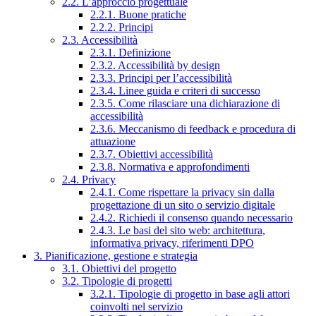
2.2. L’approccio progettuale
2.2.1. Buone pratiche
2.2.2. Principi
2.3. Accessibilità
2.3.1. Definizione
2.3.2. Accessibilità by design
2.3.3. Principi per l’accessibilità
2.3.4. Linee guida e criteri di successo
2.3.5. Come rilasciare una dichiarazione di
accessibilità
2.3.6. Meccanismo di feedback e procedura di
attuazione
2.3.7. Obiettivi accessibilità
2.3.8. Normativa e approfondimenti
2.4. Privacy
2.4.1. Come rispettare la privacy sin dalla
progettazione di un sito o servizio digitale
2.4.2. Richiedi il consenso quando necessario
2.4.3. Le basi del sito web: architettura,
informativa privacy, riferimenti DPO
3. Pianificazione, gestione e strategia
3.1. Obiettivi del progetto
3.2. Tipologie di progetti
3.2.1. Tipologie di progetto in base agli attori
coinvolti nel servizio