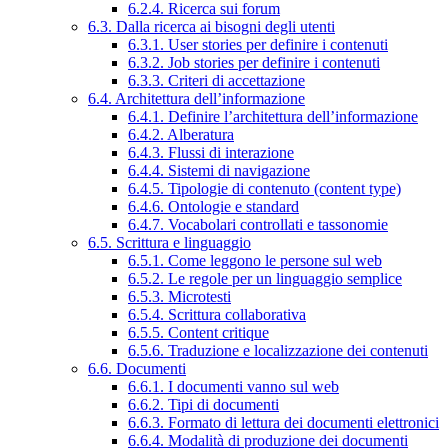
6.2.4. Ricerca sui forum
6.3. Dalla ricerca ai bisogni degli utenti
6.3.1. User stories per definire i contenuti
6.3.2. Job stories per definire i contenuti
6.3.3. Criteri di accettazione
6.4. Architettura dell’informazione
6.4.1. Definire l’architettura dell’informazione
6.4.2. Alberatura
6.4.3. Flussi di interazione
6.4.4. Sistemi di navigazione
6.4.5. Tipologie di contenuto (content type)
6.4.6. Ontologie e standard
6.4.7. Vocabolari controllati e tassonomie
6.5. Scrittura e linguaggio
6.5.1. Come leggono le persone sul web
6.5.2. Le regole per un linguaggio semplice
6.5.3. Microtesti
6.5.4. Scrittura collaborativa
6.5.5. Content critique
6.5.6. Traduzione e localizzazione dei contenuti
6.6. Documenti
6.6.1. I documenti vanno sul web
6.6.2. Tipi di documenti
6.6.3. Formato di lettura dei documenti elettronici
6.6.4. Modalità di produzione dei documenti