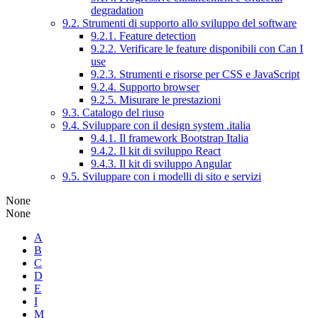
degradation
9.2. Strumenti di supporto allo sviluppo del software
9.2.1. Feature detection
9.2.2. Verificare le feature disponibili con Can I
use
9.2.3. Strumenti e risorse per CSS e JavaScript
9.2.4. Supporto browser
9.2.5. Misurare le prestazioni
9.3. Catalogo del riuso
9.4. Sviluppare con il design system .italia
9.4.1. Il framework Bootstrap Italia
9.4.2. Il kit di sviluppo React
9.4.3. Il kit di sviluppo Angular
9.5. Sviluppare con i modelli di sito e servizi
None
None
A
B
C
D
E
I
M