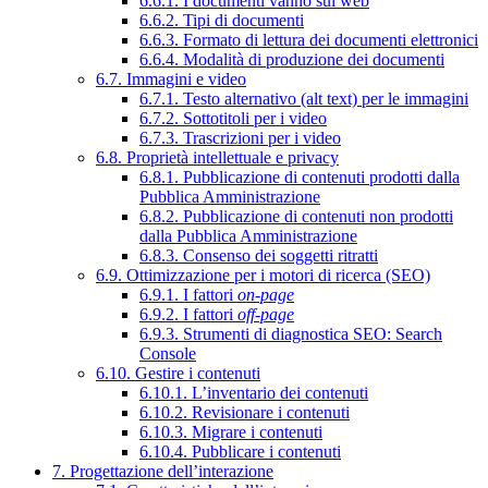
6.6.1. I documenti vanno sul web
6.6.2. Tipi di documenti
6.6.3. Formato di lettura dei documenti elettronici
6.6.4. Modalità di produzione dei documenti
6.7. Immagini e video
6.7.1. Testo alternativo (alt text) per le immagini
6.7.2. Sottotitoli per i video
6.7.3. Trascrizioni per i video
6.8. Proprietà intellettuale e privacy
6.8.1. Pubblicazione di contenuti prodotti dalla
Pubblica Amministrazione
6.8.2. Pubblicazione di contenuti non prodotti
dalla Pubblica Amministrazione
6.8.3. Consenso dei soggetti ritratti
6.9. Ottimizzazione per i motori di ricerca (SEO)
6.9.1. I fattori
on-page
6.9.2. I fattori
off-page
6.9.3. Strumenti di diagnostica SEO: Search
Console
6.10. Gestire i contenuti
6.10.1. L’inventario dei contenuti
6.10.2. Revisionare i contenuti
6.10.3. Migrare i contenuti
6.10.4. Pubblicare i contenuti
7. Progettazione dell’interazione