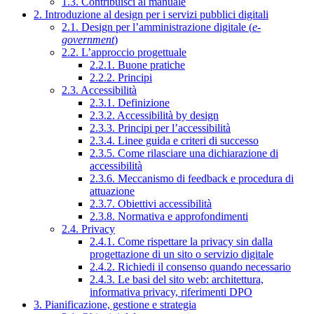
1.3. Contribuisci al manuale
2. Introduzione al design per i servizi pubblici digitali
2.1. Design per l’amministrazione digitale (
e-
government
)
2.2. L’approccio progettuale
2.2.1. Buone pratiche
2.2.2. Principi
2.3. Accessibilità
2.3.1. Definizione
2.3.2. Accessibilità by design
2.3.3. Principi per l’accessibilità
2.3.4. Linee guida e criteri di successo
2.3.5. Come rilasciare una dichiarazione di
accessibilità
2.3.6. Meccanismo di feedback e procedura di
attuazione
2.3.7. Obiettivi accessibilità
2.3.8. Normativa e approfondimenti
2.4. Privacy
2.4.1. Come rispettare la privacy sin dalla
progettazione di un sito o servizio digitale
2.4.2. Richiedi il consenso quando necessario
2.4.3. Le basi del sito web: architettura,
informativa privacy, riferimenti DPO
3. Pianificazione, gestione e strategia