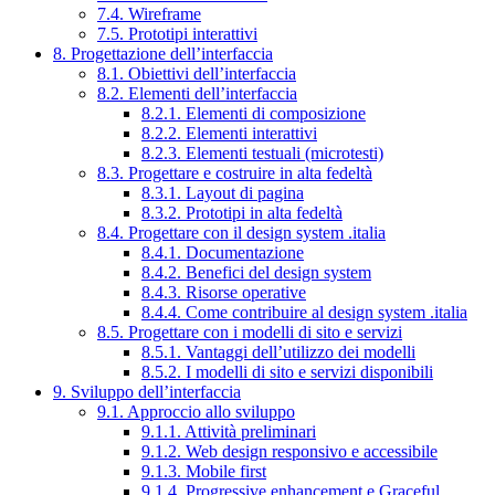
7.4. Wireframe
7.5. Prototipi interattivi
8. Progettazione dell’interfaccia
8.1. Obiettivi dell’interfaccia
8.2. Elementi dell’interfaccia
8.2.1. Elementi di composizione
8.2.2. Elementi interattivi
8.2.3. Elementi testuali (microtesti)
8.3. Progettare e costruire in alta fedeltà
8.3.1. Layout di pagina
8.3.2. Prototipi in alta fedeltà
8.4. Progettare con il design system .italia
8.4.1. Documentazione
8.4.2. Benefici del design system
8.4.3. Risorse operative
8.4.4. Come contribuire al design system .italia
8.5. Progettare con i modelli di sito e servizi
8.5.1. Vantaggi dell’utilizzo dei modelli
8.5.2. I modelli di sito e servizi disponibili
9. Sviluppo dell’interfaccia
9.1. Approccio allo sviluppo
9.1.1. Attività preliminari
9.1.2. Web design responsivo e accessibile
9.1.3. Mobile first
9.1.4. Progressive enhancement e Graceful