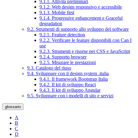
9.1.1. Attività preliminari
9.1.2. Web design responsivo e accessibile
9.1.3. Mobile first
9.1.4. Progressive enhancement e Graceful
degradation
9.2. Strumenti di supporto allo sviluppo del software
9.2.1. Feature detection
9.2.2. Verificare le feature disponibili con Can I
use
9.2.3. Strumenti e risorse per CSS e JavaScript
9.2.4. Supporto browser
9.2.5. Misurare le prestazioni
9.3. Catalogo del riuso
9.4. Sviluppare con il design system .italia
9.4.1. Il framework Bootstrap Italia
9.4.2. Il kit di sviluppo React
9.4.3. Il kit di sviluppo Angular
9.5. Sviluppare con i modelli di sito e servizi
glossario
A
B
C
D