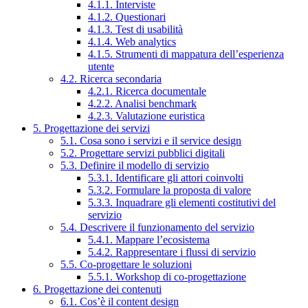
4.1.1. Interviste
4.1.2. Questionari
4.1.3. Test di usabilità
4.1.4. Web analytics
4.1.5. Strumenti di mappatura dell’esperienza
utente
4.2. Ricerca secondaria
4.2.1. Ricerca documentale
4.2.2. Analisi benchmark
4.2.3. Valutazione euristica
5. Progettazione dei servizi
5.1. Cosa sono i servizi e il service design
5.2. Progettare servizi pubblici digitali
5.3. Definire il modello di servizio
5.3.1. Identificare gli attori coinvolti
5.3.2. Formulare la proposta di valore
5.3.3. Inquadrare gli elementi costitutivi del
servizio
5.4. Descrivere il funzionamento del servizio
5.4.1. Mappare l’ecosistema
5.4.2. Rappresentare i flussi di servizio
5.5. Co-progettare le soluzioni
5.5.1. Workshop di co-progettazione
6. Progettazione dei contenuti
6.1. Cos’è il content design