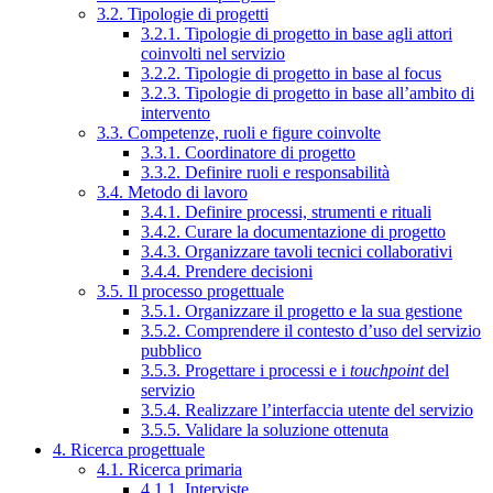
3.2. Tipologie di progetti
3.2.1. Tipologie di progetto in base agli attori
coinvolti nel servizio
3.2.2. Tipologie di progetto in base al focus
3.2.3. Tipologie di progetto in base all’ambito di
intervento
3.3. Competenze, ruoli e figure coinvolte
3.3.1. Coordinatore di progetto
3.3.2. Definire ruoli e responsabilità
3.4. Metodo di lavoro
3.4.1. Definire processi, strumenti e rituali
3.4.2. Curare la documentazione di progetto
3.4.3. Organizzare tavoli tecnici collaborativi
3.4.4. Prendere decisioni
3.5. Il processo progettuale
3.5.1. Organizzare il progetto e la sua gestione
3.5.2. Comprendere il contesto d’uso del servizio
pubblico
3.5.3. Progettare i processi e i
touchpoint
del
servizio
3.5.4. Realizzare l’interfaccia utente del servizio
3.5.5. Validare la soluzione ottenuta
4. Ricerca progettuale
4.1. Ricerca primaria
4.1.1. Interviste