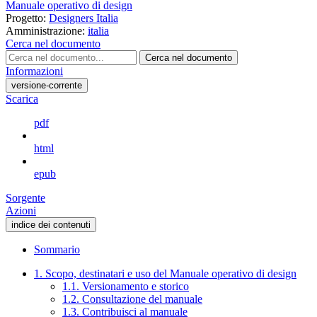
Manuale operativo di design
Progetto:
Designers Italia
Amministrazione:
italia
Cerca nel documento
Cerca nel documento
Informazioni
versione-corrente
Scarica
pdf
html
epub
Sorgente
Azioni
indice dei contenuti
Sommario
1. Scopo, destinatari e uso del Manuale operativo di design
1.1. Versionamento e storico
1.2. Consultazione del manuale
1.3. Contribuisci al manuale