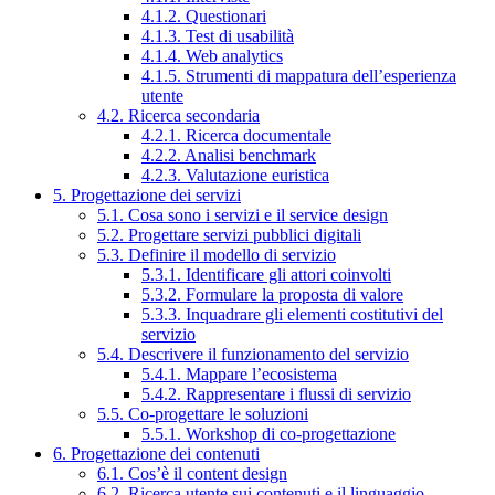
4.1.2. Questionari
4.1.3. Test di usabilità
4.1.4. Web analytics
4.1.5. Strumenti di mappatura dell’esperienza
utente
4.2. Ricerca secondaria
4.2.1. Ricerca documentale
4.2.2. Analisi benchmark
4.2.3. Valutazione euristica
5. Progettazione dei servizi
5.1. Cosa sono i servizi e il service design
5.2. Progettare servizi pubblici digitali
5.3. Definire il modello di servizio
5.3.1. Identificare gli attori coinvolti
5.3.2. Formulare la proposta di valore
5.3.3. Inquadrare gli elementi costitutivi del
servizio
5.4. Descrivere il funzionamento del servizio
5.4.1. Mappare l’ecosistema
5.4.2. Rappresentare i flussi di servizio
5.5. Co-progettare le soluzioni
5.5.1. Workshop di co-progettazione
6. Progettazione dei contenuti
6.1. Cos’è il content design
6.2. Ricerca utente sui contenuti e il linguaggio