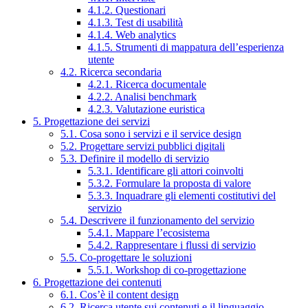
4.1.2. Questionari
4.1.3. Test di usabilità
4.1.4. Web analytics
4.1.5. Strumenti di mappatura dell’esperienza
utente
4.2. Ricerca secondaria
4.2.1. Ricerca documentale
4.2.2. Analisi benchmark
4.2.3. Valutazione euristica
5. Progettazione dei servizi
5.1. Cosa sono i servizi e il service design
5.2. Progettare servizi pubblici digitali
5.3. Definire il modello di servizio
5.3.1. Identificare gli attori coinvolti
5.3.2. Formulare la proposta di valore
5.3.3. Inquadrare gli elementi costitutivi del
servizio
5.4. Descrivere il funzionamento del servizio
5.4.1. Mappare l’ecosistema
5.4.2. Rappresentare i flussi di servizio
5.5. Co-progettare le soluzioni
5.5.1. Workshop di co-progettazione
6. Progettazione dei contenuti
6.1. Cos’è il content design
6.2. Ricerca utente sui contenuti e il linguaggio