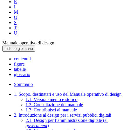
E
I
M
O
S
T
U
Manuale operativo di design
indici e glossario
contenuti
figure
tabelle
glossario
Sommario
1. Scopo, destinatari e uso del Manuale operativo di design
1.1. Versionamento e storico
1.2. Consultazione del manuale
1.3. Contribuisci al manuale
2. Introduzione al design per i servizi pubblici digitali
2.1. Design per l’amministrazione digitale (
e-
government
)