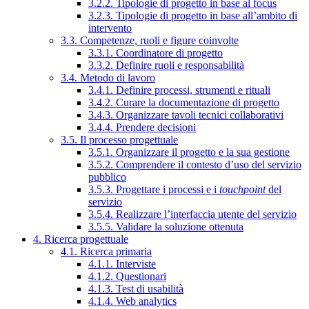
3.2.2. Tipologie di progetto in base al focus
3.2.3. Tipologie di progetto in base all’ambito di
intervento
3.3. Competenze, ruoli e figure coinvolte
3.3.1. Coordinatore di progetto
3.3.2. Definire ruoli e responsabilità
3.4. Metodo di lavoro
3.4.1. Definire processi, strumenti e rituali
3.4.2. Curare la documentazione di progetto
3.4.3. Organizzare tavoli tecnici collaborativi
3.4.4. Prendere decisioni
3.5. Il processo progettuale
3.5.1. Organizzare il progetto e la sua gestione
3.5.2. Comprendere il contesto d’uso del servizio
pubblico
3.5.3. Progettare i processi e i
touchpoint
del
servizio
3.5.4. Realizzare l’interfaccia utente del servizio
3.5.5. Validare la soluzione ottenuta
4. Ricerca progettuale
4.1. Ricerca primaria
4.1.1. Interviste
4.1.2. Questionari
4.1.3. Test di usabilità
4.1.4. Web analytics