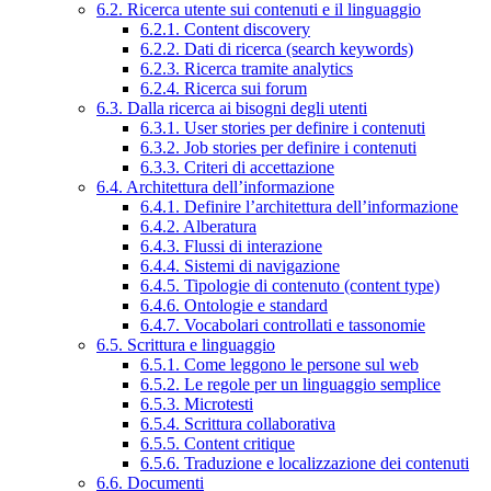
6.2. Ricerca utente sui contenuti e il linguaggio
6.2.1. Content discovery
6.2.2. Dati di ricerca (search keywords)
6.2.3. Ricerca tramite analytics
6.2.4. Ricerca sui forum
6.3. Dalla ricerca ai bisogni degli utenti
6.3.1. User stories per definire i contenuti
6.3.2. Job stories per definire i contenuti
6.3.3. Criteri di accettazione
6.4. Architettura dell’informazione
6.4.1. Definire l’architettura dell’informazione
6.4.2. Alberatura
6.4.3. Flussi di interazione
6.4.4. Sistemi di navigazione
6.4.5. Tipologie di contenuto (content type)
6.4.6. Ontologie e standard
6.4.7. Vocabolari controllati e tassonomie
6.5. Scrittura e linguaggio
6.5.1. Come leggono le persone sul web
6.5.2. Le regole per un linguaggio semplice
6.5.3. Microtesti
6.5.4. Scrittura collaborativa
6.5.5. Content critique
6.5.6. Traduzione e localizzazione dei contenuti
6.6. Documenti