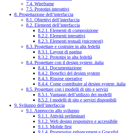
7.4. Wireframe
7.5. Prototipi interattivi
8. Progettazione dell’interfaccia
8.1. Obiettivi dell’interfaccia
8.2. Elementi dell’interfaccia
8.2.1. Elementi di composizione
8.2.2. Elementi interattivi
8.2.3. Elementi testuali (microtesti)
8.3. Progettare e costruire in alta fedeltà
8.3.1. Layout di pagina
8.3.2. Prototipi in alta fedeltà
8.4. Progettare con il design system .italia
8.4.1. Documentazione
8.4.2. Benefici del design system
8.4.3. Risorse operative
8.4.4. Come contribuire al design system .italia
8.5. Progettare con i modelli di sito e servizi
8.5.1. Vantaggi dell’utilizzo dei modelli
8.5.2. I modelli di sito e servizi disponibili
9. Sviluppo dell’interfaccia
9.1. Approccio allo sviluppo
9.1.1. Attività preliminari
9.1.2. Web design responsivo e accessibile
9.1.3. Mobile first
9.1.4. Progressive enhancement e Graceful