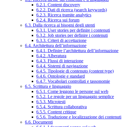
6.2.1. Content discovery
6.2.2. Dati di ricerca (search keywords)
6.2.3. Ricerca tramite analytics
6.2.4. Ricerca sui forum
6.3. Dalla ricerca ai bisogni degli utenti
6.3.1. User stories per definire i contenuti
6.3.2. Job stories per definire i contenuti
6.3.3. Criteri di accettazione
6.4. Architettura dell’informazione
6.4.1. Definire l’architettura dell’informazione
6.4.2. Alberatura
6.4.3. Flussi di interazione
6.4.4. Sistemi di navigazione
6.4.5. Tipologie di contenuto (content type)
6.4.6. Ontologie e standard
6.4.7. Vocabolari controllati e tassonomie
6.5. Scrittura e linguaggio
6.5.1. Come leggono le persone sul web
6.5.2. Le regole per un linguaggio semplice
6.5.3. Microtesti
6.5.4. Scrittura collaborativa
6.5.5. Content critique
6.5.6. Traduzione e localizzazione dei contenuti
6.6. Documenti