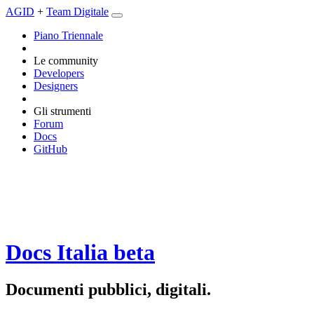
AGID
+
Team Digitale
Piano Triennale
Le community
Developers
Designers
Gli strumenti
Forum
Docs
GitHub
Docs Italia
beta
Documenti pubblici, digitali.