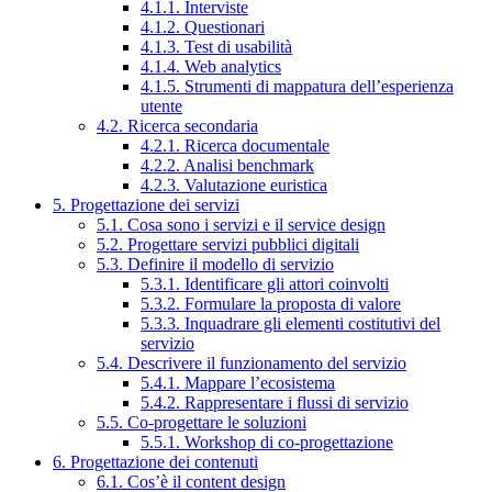
4.1.1. Interviste
4.1.2. Questionari
4.1.3. Test di usabilità
4.1.4. Web analytics
4.1.5. Strumenti di mappatura dell’esperienza
utente
4.2. Ricerca secondaria
4.2.1. Ricerca documentale
4.2.2. Analisi benchmark
4.2.3. Valutazione euristica
5. Progettazione dei servizi
5.1. Cosa sono i servizi e il service design
5.2. Progettare servizi pubblici digitali
5.3. Definire il modello di servizio
5.3.1. Identificare gli attori coinvolti
5.3.2. Formulare la proposta di valore
5.3.3. Inquadrare gli elementi costitutivi del
servizio
5.4. Descrivere il funzionamento del servizio
5.4.1. Mappare l’ecosistema
5.4.2. Rappresentare i flussi di servizio
5.5. Co-progettare le soluzioni
5.5.1. Workshop di co-progettazione
6. Progettazione dei contenuti
6.1. Cos’è il content design