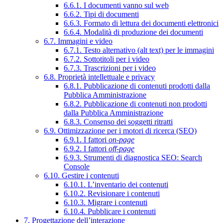
6.6.1. I documenti vanno sul web
6.6.2. Tipi di documenti
6.6.3. Formato di lettura dei documenti elettronici
6.6.4. Modalità di produzione dei documenti
6.7. Immagini e video
6.7.1. Testo alternativo (alt text) per le immagini
6.7.2. Sottotitoli per i video
6.7.3. Trascrizioni per i video
6.8. Proprietà intellettuale e privacy
6.8.1. Pubblicazione di contenuti prodotti dalla
Pubblica Amministrazione
6.8.2. Pubblicazione di contenuti non prodotti
dalla Pubblica Amministrazione
6.8.3. Consenso dei soggetti ritratti
6.9. Ottimizzazione per i motori di ricerca (SEO)
6.9.1. I fattori
on-page
6.9.2. I fattori
off-page
6.9.3. Strumenti di diagnostica SEO: Search
Console
6.10. Gestire i contenuti
6.10.1. L’inventario dei contenuti
6.10.2. Revisionare i contenuti
6.10.3. Migrare i contenuti
6.10.4. Pubblicare i contenuti
7. Progettazione dell’interazione