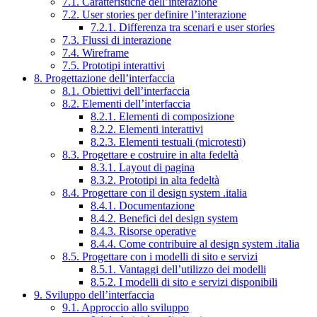
7.1. Caratteristiche dell’interazione
7.2. User stories per definire l’interazione
7.2.1. Differenza tra scenari e user stories
7.3. Flussi di interazione
7.4. Wireframe
7.5. Prototipi interattivi
8. Progettazione dell’interfaccia
8.1. Obiettivi dell’interfaccia
8.2. Elementi dell’interfaccia
8.2.1. Elementi di composizione
8.2.2. Elementi interattivi
8.2.3. Elementi testuali (microtesti)
8.3. Progettare e costruire in alta fedeltà
8.3.1. Layout di pagina
8.3.2. Prototipi in alta fedeltà
8.4. Progettare con il design system .italia
8.4.1. Documentazione
8.4.2. Benefici del design system
8.4.3. Risorse operative
8.4.4. Come contribuire al design system .italia
8.5. Progettare con i modelli di sito e servizi
8.5.1. Vantaggi dell’utilizzo dei modelli
8.5.2. I modelli di sito e servizi disponibili
9. Sviluppo dell’interfaccia
9.1. Approccio allo sviluppo