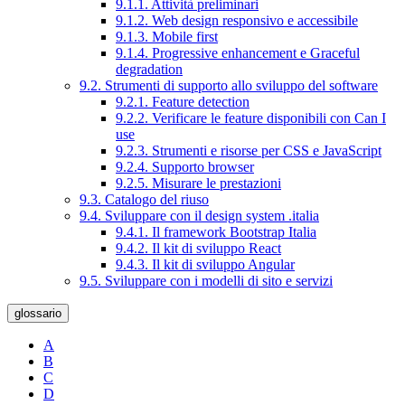
9.1.1. Attività preliminari
9.1.2. Web design responsivo e accessibile
9.1.3. Mobile first
9.1.4. Progressive enhancement e Graceful
degradation
9.2. Strumenti di supporto allo sviluppo del software
9.2.1. Feature detection
9.2.2. Verificare le feature disponibili con Can I
use
9.2.3. Strumenti e risorse per CSS e JavaScript
9.2.4. Supporto browser
9.2.5. Misurare le prestazioni
9.3. Catalogo del riuso
9.4. Sviluppare con il design system .italia
9.4.1. Il framework Bootstrap Italia
9.4.2. Il kit di sviluppo React
9.4.3. Il kit di sviluppo Angular
9.5. Sviluppare con i modelli di sito e servizi
glossario
A
B
C
D