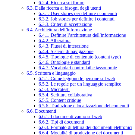
6.2.4. Ricerca sui forum
6.3. Dalla ricerca ai bisogni degli utenti
6.3.1. User stories per definire i contenuti
6.3.2. Job stories per definire i contenuti
6.3.3. Criteri di accettazione
6.4. Architettura dell’informazione
6.4.1. Definire l’architettura dell’informazione
6.4.2. Alberatura
6.4.3. Flussi di interazione
6.4.4. Sistemi di navigazione
6.4.5. Tipologie di contenuto (content type)
6.4.6. Ontologie e standard
6.4.7. Vocabolari controllati e tassonomie
6.5. Scrittura e linguaggio
6.5.1. Come leggono le persone sul web
6.5.2. Le regole per un linguaggio semplice
6.5.3. Microtesti
6.5.4. Scrittura collaborativa
6.5.5. Content critique
6.5.6. Traduzione e localizzazione dei contenuti
6.6. Documenti
6.6.1. I documenti vanno sul web
6.6.2. Tipi di documenti
6.6.3. Formato di lettura dei documenti elettronici
6.6.4. Modalità di produzione dei documenti