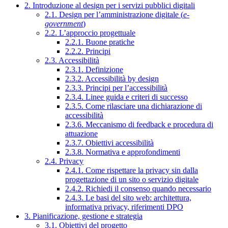
2. Introduzione al design per i servizi pubblici digitali
2.1. Design per l’amministrazione digitale (
e-
government
)
2.2. L’approccio progettuale
2.2.1. Buone pratiche
2.2.2. Principi
2.3. Accessibilità
2.3.1. Definizione
2.3.2. Accessibilità by design
2.3.3. Principi per l’accessibilità
2.3.4. Linee guida e criteri di successo
2.3.5. Come rilasciare una dichiarazione di
accessibilità
2.3.6. Meccanismo di feedback e procedura di
attuazione
2.3.7. Obiettivi accessibilità
2.3.8. Normativa e approfondimenti
2.4. Privacy
2.4.1. Come rispettare la privacy sin dalla
progettazione di un sito o servizio digitale
2.4.2. Richiedi il consenso quando necessario
2.4.3. Le basi del sito web: architettura,
informativa privacy, riferimenti DPO
3. Pianificazione, gestione e strategia
3.1. Obiettivi del progetto