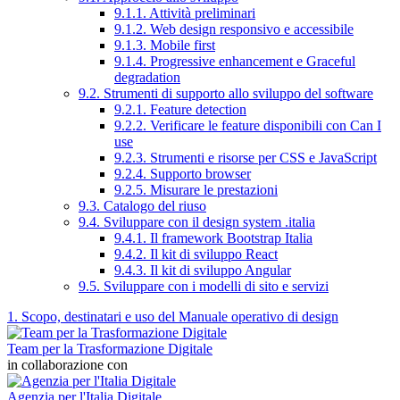
9.1.1. Attività preliminari
9.1.2. Web design responsivo e accessibile
9.1.3. Mobile first
9.1.4. Progressive enhancement e Graceful
degradation
9.2. Strumenti di supporto allo sviluppo del software
9.2.1. Feature detection
9.2.2. Verificare le feature disponibili con Can I
use
9.2.3. Strumenti e risorse per CSS e JavaScript
9.2.4. Supporto browser
9.2.5. Misurare le prestazioni
9.3. Catalogo del riuso
9.4. Sviluppare con il design system .italia
9.4.1. Il framework Bootstrap Italia
9.4.2. Il kit di sviluppo React
9.4.3. Il kit di sviluppo Angular
9.5. Sviluppare con i modelli di sito e servizi
1. Scopo, destinatari e uso del Manuale operativo di design
Team per la Trasformazione Digitale
in collaborazione con
Agenzia per l'Italia Digitale