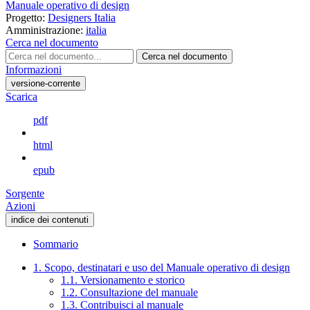
Manuale operativo di design
Progetto:
Designers Italia
Amministrazione:
italia
Cerca nel documento
Cerca nel documento
Informazioni
versione-corrente
Scarica
pdf
html
epub
Sorgente
Azioni
indice dei contenuti
Sommario
1. Scopo, destinatari e uso del Manuale operativo di design
1.1. Versionamento e storico
1.2. Consultazione del manuale
1.3. Contribuisci al manuale