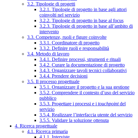
3.2. Tipologie di progetti
3.2.1. Tipologie di progetto in base agli attori
coinvolti nel servizio
3.2.2. Tipologie di progetto in base al focus
3.2.3. Tipologie di progetto in base all’ambito di
intervento
3.3. Competenze, ruoli e figure coinvolte
3.3.1. Coordinatore di progetto
3.3.2. Definire ruoli e responsabilità
3.4. Metodo di lavoro
3.4.1. Definire processi, strumenti e rituali
3.4.2. Curare la documentazione di progetto
3.4.3. Organizzare tavoli tecnici collaborativi
3.4.4. Prendere decisioni
3.5. Il processo progettuale
3.5.1. Organizzare il progetto e la sua gestione
3.5.2. Comprendere il contesto d’uso del servizio
pubblico
3.5.3. Progettare i processi e i
touchpoint
del
servizio
3.5.4. Realizzare l’interfaccia utente del servizio
3.5.5. Validare la soluzione ottenuta
4. Ricerca progettuale
4.1. Ricerca primaria
4.1.1. Interviste