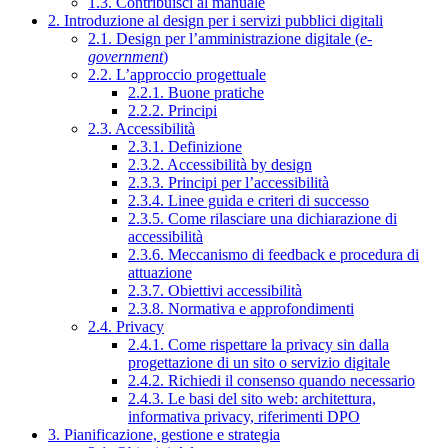
1.3. Contribuisci al manuale
2. Introduzione al design per i servizi pubblici digitali
2.1. Design per l’amministrazione digitale (
e-
government
)
2.2. L’approccio progettuale
2.2.1. Buone pratiche
2.2.2. Principi
2.3. Accessibilità
2.3.1. Definizione
2.3.2. Accessibilità by design
2.3.3. Principi per l’accessibilità
2.3.4. Linee guida e criteri di successo
2.3.5. Come rilasciare una dichiarazione di
accessibilità
2.3.6. Meccanismo di feedback e procedura di
attuazione
2.3.7. Obiettivi accessibilità
2.3.8. Normativa e approfondimenti
2.4. Privacy
2.4.1. Come rispettare la privacy sin dalla
progettazione di un sito o servizio digitale
2.4.2. Richiedi il consenso quando necessario
2.4.3. Le basi del sito web: architettura,
informativa privacy, riferimenti DPO
3. Pianificazione, gestione e strategia