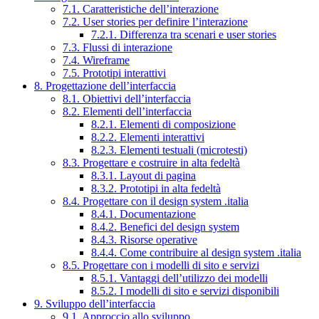
7.1. Caratteristiche dell’interazione
7.2. User stories per definire l’interazione
7.2.1. Differenza tra scenari e user stories
7.3. Flussi di interazione
7.4. Wireframe
7.5. Prototipi interattivi
8. Progettazione dell’interfaccia
8.1. Obiettivi dell’interfaccia
8.2. Elementi dell’interfaccia
8.2.1. Elementi di composizione
8.2.2. Elementi interattivi
8.2.3. Elementi testuali (microtesti)
8.3. Progettare e costruire in alta fedeltà
8.3.1. Layout di pagina
8.3.2. Prototipi in alta fedeltà
8.4. Progettare con il design system .italia
8.4.1. Documentazione
8.4.2. Benefici del design system
8.4.3. Risorse operative
8.4.4. Come contribuire al design system .italia
8.5. Progettare con i modelli di sito e servizi
8.5.1. Vantaggi dell’utilizzo dei modelli
8.5.2. I modelli di sito e servizi disponibili
9. Sviluppo dell’interfaccia
9.1. Approccio allo sviluppo