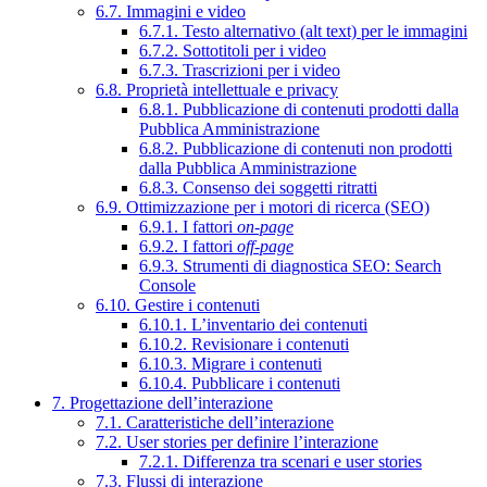
6.7. Immagini e video
6.7.1. Testo alternativo (alt text) per le immagini
6.7.2. Sottotitoli per i video
6.7.3. Trascrizioni per i video
6.8. Proprietà intellettuale e privacy
6.8.1. Pubblicazione di contenuti prodotti dalla
Pubblica Amministrazione
6.8.2. Pubblicazione di contenuti non prodotti
dalla Pubblica Amministrazione
6.8.3. Consenso dei soggetti ritratti
6.9. Ottimizzazione per i motori di ricerca (SEO)
6.9.1. I fattori
on-page
6.9.2. I fattori
off-page
6.9.3. Strumenti di diagnostica SEO: Search
Console
6.10. Gestire i contenuti
6.10.1. L’inventario dei contenuti
6.10.2. Revisionare i contenuti
6.10.3. Migrare i contenuti
6.10.4. Pubblicare i contenuti
7. Progettazione dell’interazione
7.1. Caratteristiche dell’interazione
7.2. User stories per definire l’interazione
7.2.1. Differenza tra scenari e user stories
7.3. Flussi di interazione