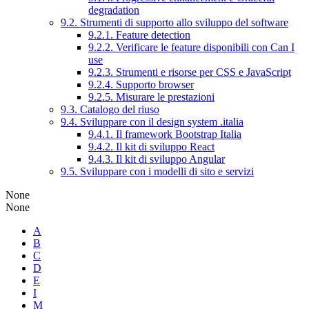
degradation
9.2. Strumenti di supporto allo sviluppo del software
9.2.1. Feature detection
9.2.2. Verificare le feature disponibili con Can I
use
9.2.3. Strumenti e risorse per CSS e JavaScript
9.2.4. Supporto browser
9.2.5. Misurare le prestazioni
9.3. Catalogo del riuso
9.4. Sviluppare con il design system .italia
9.4.1. Il framework Bootstrap Italia
9.4.2. Il kit di sviluppo React
9.4.3. Il kit di sviluppo Angular
9.5. Sviluppare con i modelli di sito e servizi
None
None
A
B
C
D
E
I
M