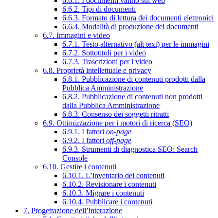
6.6.1. I documenti vanno sul web
6.6.2. Tipi di documenti
6.6.3. Formato di lettura dei documenti elettronici
6.6.4. Modalità di produzione dei documenti
6.7. Immagini e video
6.7.1. Testo alternativo (alt text) per le immagini
6.7.2. Sottotitoli per i video
6.7.3. Trascrizioni per i video
6.8. Proprietà intellettuale e privacy
6.8.1. Pubblicazione di contenuti prodotti dalla
Pubblica Amministrazione
6.8.2. Pubblicazione di contenuti non prodotti
dalla Pubblica Amministrazione
6.8.3. Consenso dei soggetti ritratti
6.9. Ottimizzazione per i motori di ricerca (SEO)
6.9.1. I fattori
on-page
6.9.2. I fattori
off-page
6.9.3. Strumenti di diagnostica SEO: Search
Console
6.10. Gestire i contenuti
6.10.1. L’inventario dei contenuti
6.10.2. Revisionare i contenuti
6.10.3. Migrare i contenuti
6.10.4. Pubblicare i contenuti
7. Progettazione dell’interazione