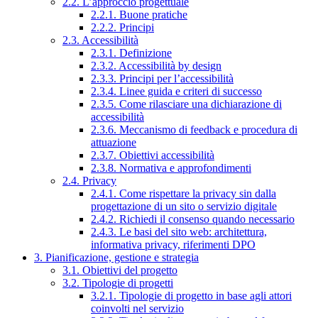
2.2. L’approccio progettuale
2.2.1. Buone pratiche
2.2.2. Principi
2.3. Accessibilità
2.3.1. Definizione
2.3.2. Accessibilità by design
2.3.3. Principi per l’accessibilità
2.3.4. Linee guida e criteri di successo
2.3.5. Come rilasciare una dichiarazione di
accessibilità
2.3.6. Meccanismo di feedback e procedura di
attuazione
2.3.7. Obiettivi accessibilità
2.3.8. Normativa e approfondimenti
2.4. Privacy
2.4.1. Come rispettare la privacy sin dalla
progettazione di un sito o servizio digitale
2.4.2. Richiedi il consenso quando necessario
2.4.3. Le basi del sito web: architettura,
informativa privacy, riferimenti DPO
3. Pianificazione, gestione e strategia
3.1. Obiettivi del progetto
3.2. Tipologie di progetti
3.2.1. Tipologie di progetto in base agli attori
coinvolti nel servizio