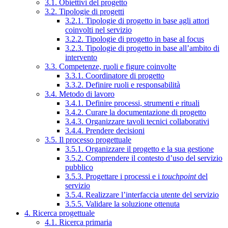
3.1. Obiettivi del progetto
3.2. Tipologie di progetti
3.2.1. Tipologie di progetto in base agli attori
coinvolti nel servizio
3.2.2. Tipologie di progetto in base al focus
3.2.3. Tipologie di progetto in base all’ambito di
intervento
3.3. Competenze, ruoli e figure coinvolte
3.3.1. Coordinatore di progetto
3.3.2. Definire ruoli e responsabilità
3.4. Metodo di lavoro
3.4.1. Definire processi, strumenti e rituali
3.4.2. Curare la documentazione di progetto
3.4.3. Organizzare tavoli tecnici collaborativi
3.4.4. Prendere decisioni
3.5. Il processo progettuale
3.5.1. Organizzare il progetto e la sua gestione
3.5.2. Comprendere il contesto d’uso del servizio
pubblico
3.5.3. Progettare i processi e i
touchpoint
del
servizio
3.5.4. Realizzare l’interfaccia utente del servizio
3.5.5. Validare la soluzione ottenuta
4. Ricerca progettuale
4.1. Ricerca primaria