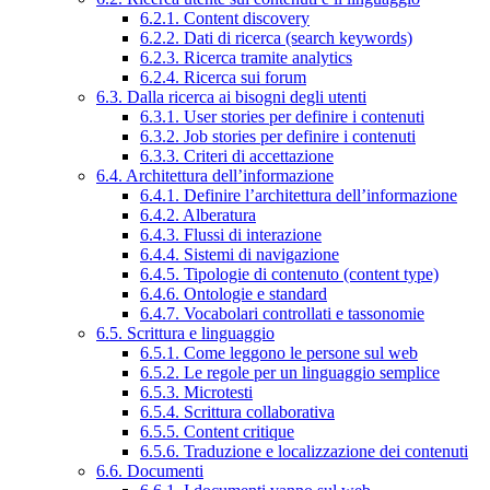
6.2.1. Content discovery
6.2.2. Dati di ricerca (search keywords)
6.2.3. Ricerca tramite analytics
6.2.4. Ricerca sui forum
6.3. Dalla ricerca ai bisogni degli utenti
6.3.1. User stories per definire i contenuti
6.3.2. Job stories per definire i contenuti
6.3.3. Criteri di accettazione
6.4. Architettura dell’informazione
6.4.1. Definire l’architettura dell’informazione
6.4.2. Alberatura
6.4.3. Flussi di interazione
6.4.4. Sistemi di navigazione
6.4.5. Tipologie di contenuto (content type)
6.4.6. Ontologie e standard
6.4.7. Vocabolari controllati e tassonomie
6.5. Scrittura e linguaggio
6.5.1. Come leggono le persone sul web
6.5.2. Le regole per un linguaggio semplice
6.5.3. Microtesti
6.5.4. Scrittura collaborativa
6.5.5. Content critique
6.5.6. Traduzione e localizzazione dei contenuti
6.6. Documenti