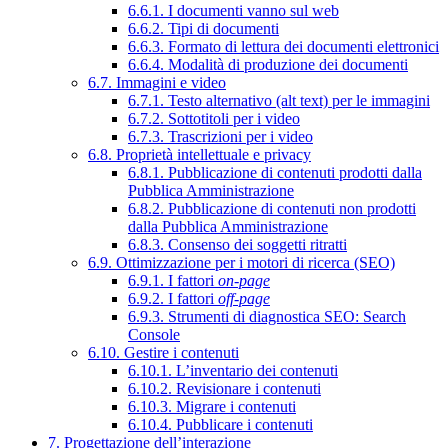
6.6.1. I documenti vanno sul web
6.6.2. Tipi di documenti
6.6.3. Formato di lettura dei documenti elettronici
6.6.4. Modalità di produzione dei documenti
6.7. Immagini e video
6.7.1. Testo alternativo (alt text) per le immagini
6.7.2. Sottotitoli per i video
6.7.3. Trascrizioni per i video
6.8. Proprietà intellettuale e privacy
6.8.1. Pubblicazione di contenuti prodotti dalla
Pubblica Amministrazione
6.8.2. Pubblicazione di contenuti non prodotti
dalla Pubblica Amministrazione
6.8.3. Consenso dei soggetti ritratti
6.9. Ottimizzazione per i motori di ricerca (SEO)
6.9.1. I fattori
on-page
6.9.2. I fattori
off-page
6.9.3. Strumenti di diagnostica SEO: Search
Console
6.10. Gestire i contenuti
6.10.1. L’inventario dei contenuti
6.10.2. Revisionare i contenuti
6.10.3. Migrare i contenuti
6.10.4. Pubblicare i contenuti
7. Progettazione dell’interazione