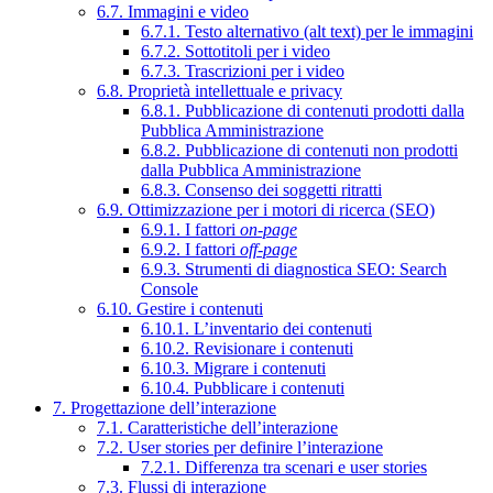
6.7. Immagini e video
6.7.1. Testo alternativo (alt text) per le immagini
6.7.2. Sottotitoli per i video
6.7.3. Trascrizioni per i video
6.8. Proprietà intellettuale e privacy
6.8.1. Pubblicazione di contenuti prodotti dalla
Pubblica Amministrazione
6.8.2. Pubblicazione di contenuti non prodotti
dalla Pubblica Amministrazione
6.8.3. Consenso dei soggetti ritratti
6.9. Ottimizzazione per i motori di ricerca (SEO)
6.9.1. I fattori
on-page
6.9.2. I fattori
off-page
6.9.3. Strumenti di diagnostica SEO: Search
Console
6.10. Gestire i contenuti
6.10.1. L’inventario dei contenuti
6.10.2. Revisionare i contenuti
6.10.3. Migrare i contenuti
6.10.4. Pubblicare i contenuti
7. Progettazione dell’interazione
7.1. Caratteristiche dell’interazione
7.2. User stories per definire l’interazione
7.2.1. Differenza tra scenari e user stories
7.3. Flussi di interazione