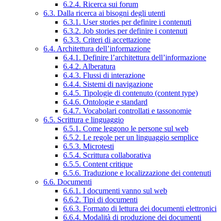
6.2.4. Ricerca sui forum
6.3. Dalla ricerca ai bisogni degli utenti
6.3.1. User stories per definire i contenuti
6.3.2. Job stories per definire i contenuti
6.3.3. Criteri di accettazione
6.4. Architettura dell’informazione
6.4.1. Definire l’architettura dell’informazione
6.4.2. Alberatura
6.4.3. Flussi di interazione
6.4.4. Sistemi di navigazione
6.4.5. Tipologie di contenuto (content type)
6.4.6. Ontologie e standard
6.4.7. Vocabolari controllati e tassonomie
6.5. Scrittura e linguaggio
6.5.1. Come leggono le persone sul web
6.5.2. Le regole per un linguaggio semplice
6.5.3. Microtesti
6.5.4. Scrittura collaborativa
6.5.5. Content critique
6.5.6. Traduzione e localizzazione dei contenuti
6.6. Documenti
6.6.1. I documenti vanno sul web
6.6.2. Tipi di documenti
6.6.3. Formato di lettura dei documenti elettronici
6.6.4. Modalità di produzione dei documenti