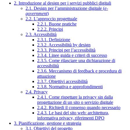
2. Introduzione al design per i servizi pubblici digitali
2.1. Design per l’amministrazione digitale (
e-
government
)
2.2. L’approccio progettuale
2.2.1. Buone pratiche
2.2.2. Principi
2.3. Accessibilità
2.3.1. Definizione
2.3.2. Accessibilità by design
2.3.3. Principi per l’accessibilità
2.3.4. Linee guida e criteri di successo
2.3.5. Come rilasciare una dichiarazione di
accessibilità
2.3.6. Meccanismo di feedback e procedura di
attuazione
2.3.7. Obiettivi accessibilità
2.3.8. Normativa e approfondimenti
2.4. Privacy
2.4.1. Come rispettare la privacy sin dalla
progettazione di un sito o servizio digitale
2.4.2. Richiedi il consenso quando necessario
2.4.3. Le basi del sito web: architettura,
informativa privacy, riferimenti DPO
3. Pianificazione, gestione e strategia
3.1. Obiettivi del progetto