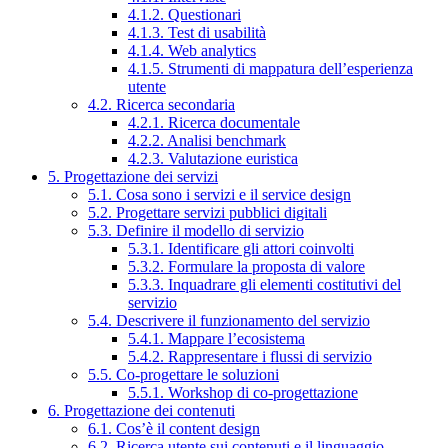
4.1.2. Questionari
4.1.3. Test di usabilità
4.1.4. Web analytics
4.1.5. Strumenti di mappatura dell’esperienza
utente
4.2. Ricerca secondaria
4.2.1. Ricerca documentale
4.2.2. Analisi benchmark
4.2.3. Valutazione euristica
5. Progettazione dei servizi
5.1. Cosa sono i servizi e il service design
5.2. Progettare servizi pubblici digitali
5.3. Definire il modello di servizio
5.3.1. Identificare gli attori coinvolti
5.3.2. Formulare la proposta di valore
5.3.3. Inquadrare gli elementi costitutivi del
servizio
5.4. Descrivere il funzionamento del servizio
5.4.1. Mappare l’ecosistema
5.4.2. Rappresentare i flussi di servizio
5.5. Co-progettare le soluzioni
5.5.1. Workshop di co-progettazione
6. Progettazione dei contenuti
6.1. Cos’è il content design
6.2. Ricerca utente sui contenuti e il linguaggio