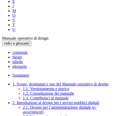
E
I
M
O
S
T
U
Manuale operativo di design
indici e glossario
contenuti
figure
tabelle
glossario
Sommario
1. Scopo, destinatari e uso del Manuale operativo di design
1.1. Versionamento e storico
1.2. Consultazione del manuale
1.3. Contribuisci al manuale
2. Introduzione al design per i servizi pubblici digitali
2.1. Design per l’amministrazione digitale (
e-
government
)