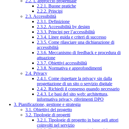
2.2. L’approccio progettuale
2.2.1. Buone pratiche
2.2.2. Principi
2.3. Accessibilità
2.3.1. Definizione
2.3.2. Accessibilità by design
2.3.3. Principi per l’accessibilità
2.3.4. Linee guida e criteri di successo
2.3.5. Come rilasciare una dichiarazione di
accessibilità
2.3.6. Meccanismo di feedback e procedura di
attuazione
2.3.7. Obiettivi accessibilità
2.3.8. Normativa e approfondimenti
2.4. Privacy
2.4.1. Come rispettare la privacy sin dalla
progettazione di un sito o servizio digitale
2.4.2. Richiedi il consenso quando necessario
2.4.3. Le basi del sito web: architettura,
informativa privacy, riferimenti DPO
3. Pianificazione, gestione e strategia
3.1. Obiettivi del progetto
3.2. Tipologie di progetti
3.2.1. Tipologie di progetto in base agli attori
coinvolti nel servizio