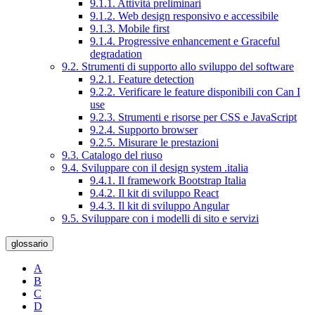
9.1.1. Attività preliminari
9.1.2. Web design responsivo e accessibile
9.1.3. Mobile first
9.1.4. Progressive enhancement e Graceful
degradation
9.2. Strumenti di supporto allo sviluppo del software
9.2.1. Feature detection
9.2.2. Verificare le feature disponibili con Can I
use
9.2.3. Strumenti e risorse per CSS e JavaScript
9.2.4. Supporto browser
9.2.5. Misurare le prestazioni
9.3. Catalogo del riuso
9.4. Sviluppare con il design system .italia
9.4.1. Il framework Bootstrap Italia
9.4.2. Il kit di sviluppo React
9.4.3. Il kit di sviluppo Angular
9.5. Sviluppare con i modelli di sito e servizi
glossario
A
B
C
D