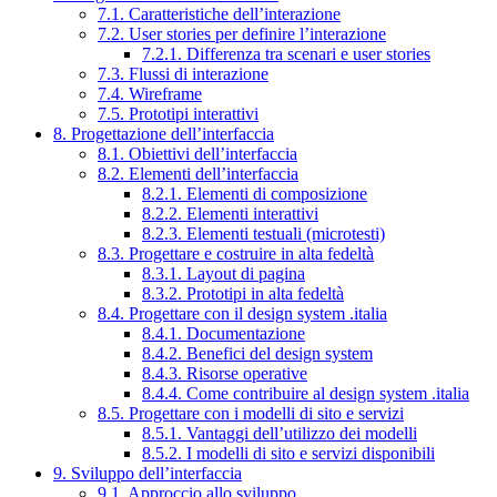
7.1. Caratteristiche dell’interazione
7.2. User stories per definire l’interazione
7.2.1. Differenza tra scenari e user stories
7.3. Flussi di interazione
7.4. Wireframe
7.5. Prototipi interattivi
8. Progettazione dell’interfaccia
8.1. Obiettivi dell’interfaccia
8.2. Elementi dell’interfaccia
8.2.1. Elementi di composizione
8.2.2. Elementi interattivi
8.2.3. Elementi testuali (microtesti)
8.3. Progettare e costruire in alta fedeltà
8.3.1. Layout di pagina
8.3.2. Prototipi in alta fedeltà
8.4. Progettare con il design system .italia
8.4.1. Documentazione
8.4.2. Benefici del design system
8.4.3. Risorse operative
8.4.4. Come contribuire al design system .italia
8.5. Progettare con i modelli di sito e servizi
8.5.1. Vantaggi dell’utilizzo dei modelli
8.5.2. I modelli di sito e servizi disponibili
9. Sviluppo dell’interfaccia
9.1. Approccio allo sviluppo