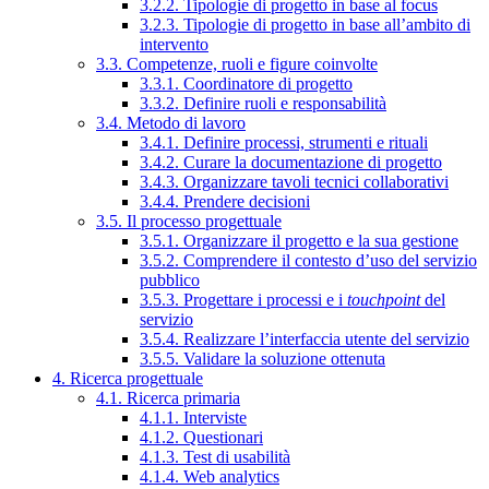
3.2.2. Tipologie di progetto in base al focus
3.2.3. Tipologie di progetto in base all’ambito di
intervento
3.3. Competenze, ruoli e figure coinvolte
3.3.1. Coordinatore di progetto
3.3.2. Definire ruoli e responsabilità
3.4. Metodo di lavoro
3.4.1. Definire processi, strumenti e rituali
3.4.2. Curare la documentazione di progetto
3.4.3. Organizzare tavoli tecnici collaborativi
3.4.4. Prendere decisioni
3.5. Il processo progettuale
3.5.1. Organizzare il progetto e la sua gestione
3.5.2. Comprendere il contesto d’uso del servizio
pubblico
3.5.3. Progettare i processi e i
touchpoint
del
servizio
3.5.4. Realizzare l’interfaccia utente del servizio
3.5.5. Validare la soluzione ottenuta
4. Ricerca progettuale
4.1. Ricerca primaria
4.1.1. Interviste
4.1.2. Questionari
4.1.3. Test di usabilità
4.1.4. Web analytics