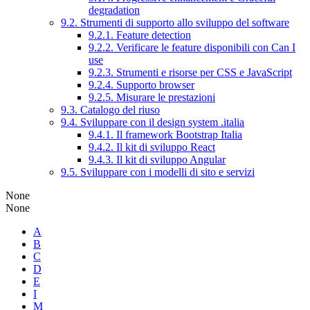
degradation
9.2. Strumenti di supporto allo sviluppo del software
9.2.1. Feature detection
9.2.2. Verificare le feature disponibili con Can I
use
9.2.3. Strumenti e risorse per CSS e JavaScript
9.2.4. Supporto browser
9.2.5. Misurare le prestazioni
9.3. Catalogo del riuso
9.4. Sviluppare con il design system .italia
9.4.1. Il framework Bootstrap Italia
9.4.2. Il kit di sviluppo React
9.4.3. Il kit di sviluppo Angular
9.5. Sviluppare con i modelli di sito e servizi
None
None
A
B
C
D
E
I
M