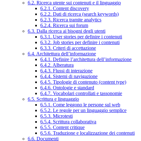
6.2. Ricerca utente sui contenuti e il linguaggio
6.2.1. Content discovery
6.2.2. Dati di ricerca (search keywords)
6.2.3. Ricerca tramite analytics
6.2.4. Ricerca sui forum
6.3. Dalla ricerca ai bisogni degli utenti
6.3.1. User stories per definire i contenuti
6.3.2. Job stories per definire i contenuti
6.3.3. Criteri di accettazione
6.4. Architettura dell’informazione
6.4.1. Definire l’architettura dell’informazione
6.4.2. Alberatura
6.4.3. Flussi di interazione
6.4.4. Sistemi di navigazione
6.4.5. Tipologie di contenuto (content type)
6.4.6. Ontologie e standard
6.4.7. Vocabolari controllati e tassonomie
6.5. Scrittura e linguaggio
6.5.1. Come leggono le persone sul web
6.5.2. Le regole per un linguaggio semplice
6.5.3. Microtesti
6.5.4. Scrittura collaborativa
6.5.5. Content critique
6.5.6. Traduzione e localizzazione dei contenuti
6.6. Documenti