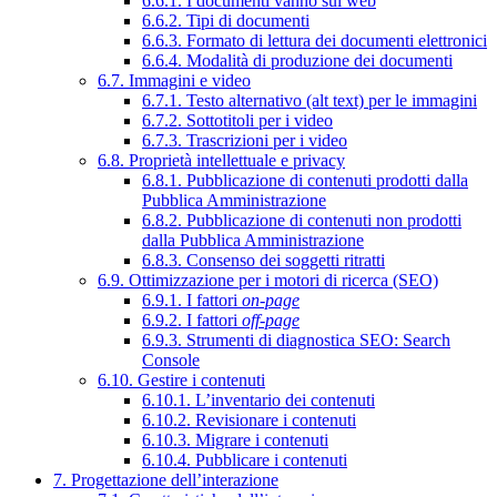
6.6.1. I documenti vanno sul web
6.6.2. Tipi di documenti
6.6.3. Formato di lettura dei documenti elettronici
6.6.4. Modalità di produzione dei documenti
6.7. Immagini e video
6.7.1. Testo alternativo (alt text) per le immagini
6.7.2. Sottotitoli per i video
6.7.3. Trascrizioni per i video
6.8. Proprietà intellettuale e privacy
6.8.1. Pubblicazione di contenuti prodotti dalla
Pubblica Amministrazione
6.8.2. Pubblicazione di contenuti non prodotti
dalla Pubblica Amministrazione
6.8.3. Consenso dei soggetti ritratti
6.9. Ottimizzazione per i motori di ricerca (SEO)
6.9.1. I fattori
on-page
6.9.2. I fattori
off-page
6.9.3. Strumenti di diagnostica SEO: Search
Console
6.10. Gestire i contenuti
6.10.1. L’inventario dei contenuti
6.10.2. Revisionare i contenuti
6.10.3. Migrare i contenuti
6.10.4. Pubblicare i contenuti
7. Progettazione dell’interazione