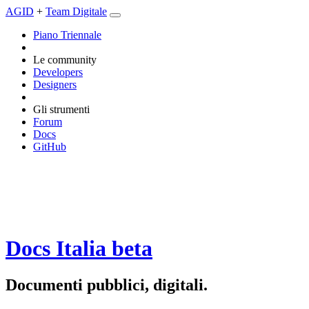
AGID
+
Team Digitale
Piano Triennale
Le community
Developers
Designers
Gli strumenti
Forum
Docs
GitHub
Docs Italia
beta
Documenti pubblici, digitali.