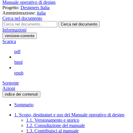
Manuale operativo di design
Progetto:
Designers Italia
Amministrazione:
italia
Cerca nel documento
Cerca nel documento
Informazioni
versione-corrente
Scarica
pdf
html
epub
Sorgente
Azioni
indice dei contenuti
Sommario
1. Scopo, destinatari e uso del Manuale operativo di design
1.1. Versionamento e storico
1.2. Consultazione del manuale
1.3. Contribuisci al manuale