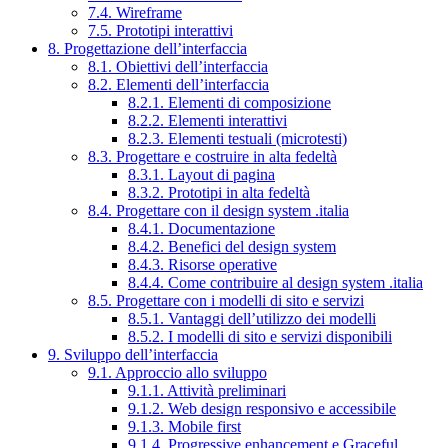
7.4. Wireframe
7.5. Prototipi interattivi
8. Progettazione dell’interfaccia
8.1. Obiettivi dell’interfaccia
8.2. Elementi dell’interfaccia
8.2.1. Elementi di composizione
8.2.2. Elementi interattivi
8.2.3. Elementi testuali (microtesti)
8.3. Progettare e costruire in alta fedeltà
8.3.1. Layout di pagina
8.3.2. Prototipi in alta fedeltà
8.4. Progettare con il design system .italia
8.4.1. Documentazione
8.4.2. Benefici del design system
8.4.3. Risorse operative
8.4.4. Come contribuire al design system .italia
8.5. Progettare con i modelli di sito e servizi
8.5.1. Vantaggi dell’utilizzo dei modelli
8.5.2. I modelli di sito e servizi disponibili
9. Sviluppo dell’interfaccia
9.1. Approccio allo sviluppo
9.1.1. Attività preliminari
9.1.2. Web design responsivo e accessibile
9.1.3. Mobile first
9.1.4. Progressive enhancement e Graceful