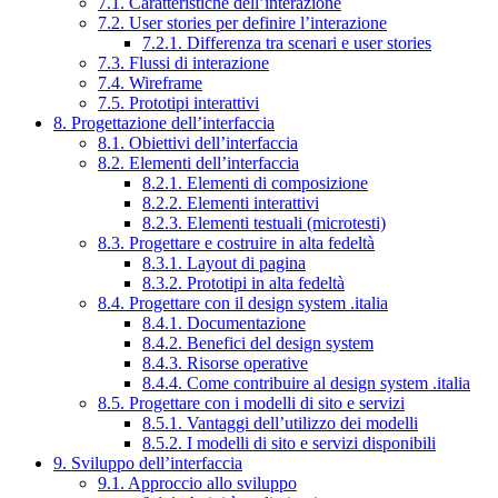
7.1. Caratteristiche dell’interazione
7.2. User stories per definire l’interazione
7.2.1. Differenza tra scenari e user stories
7.3. Flussi di interazione
7.4. Wireframe
7.5. Prototipi interattivi
8. Progettazione dell’interfaccia
8.1. Obiettivi dell’interfaccia
8.2. Elementi dell’interfaccia
8.2.1. Elementi di composizione
8.2.2. Elementi interattivi
8.2.3. Elementi testuali (microtesti)
8.3. Progettare e costruire in alta fedeltà
8.3.1. Layout di pagina
8.3.2. Prototipi in alta fedeltà
8.4. Progettare con il design system .italia
8.4.1. Documentazione
8.4.2. Benefici del design system
8.4.3. Risorse operative
8.4.4. Come contribuire al design system .italia
8.5. Progettare con i modelli di sito e servizi
8.5.1. Vantaggi dell’utilizzo dei modelli
8.5.2. I modelli di sito e servizi disponibili
9. Sviluppo dell’interfaccia
9.1. Approccio allo sviluppo