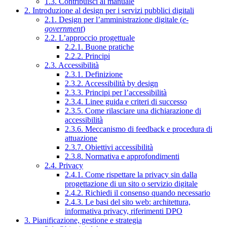
1.3. Contribuisci al manuale
2. Introduzione al design per i servizi pubblici digitali
2.1. Design per l’amministrazione digitale (
e-
government
)
2.2. L’approccio progettuale
2.2.1. Buone pratiche
2.2.2. Principi
2.3. Accessibilità
2.3.1. Definizione
2.3.2. Accessibilità by design
2.3.3. Principi per l’accessibilità
2.3.4. Linee guida e criteri di successo
2.3.5. Come rilasciare una dichiarazione di
accessibilità
2.3.6. Meccanismo di feedback e procedura di
attuazione
2.3.7. Obiettivi accessibilità
2.3.8. Normativa e approfondimenti
2.4. Privacy
2.4.1. Come rispettare la privacy sin dalla
progettazione di un sito o servizio digitale
2.4.2. Richiedi il consenso quando necessario
2.4.3. Le basi del sito web: architettura,
informativa privacy, riferimenti DPO
3. Pianificazione, gestione e strategia