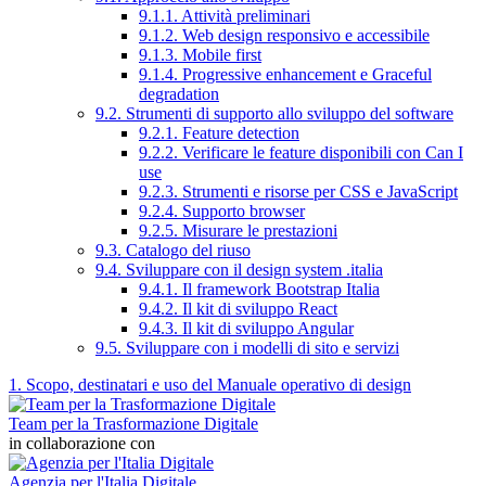
9.1.1. Attività preliminari
9.1.2. Web design responsivo e accessibile
9.1.3. Mobile first
9.1.4. Progressive enhancement e Graceful
degradation
9.2. Strumenti di supporto allo sviluppo del software
9.2.1. Feature detection
9.2.2. Verificare le feature disponibili con Can I
use
9.2.3. Strumenti e risorse per CSS e JavaScript
9.2.4. Supporto browser
9.2.5. Misurare le prestazioni
9.3. Catalogo del riuso
9.4. Sviluppare con il design system .italia
9.4.1. Il framework Bootstrap Italia
9.4.2. Il kit di sviluppo React
9.4.3. Il kit di sviluppo Angular
9.5. Sviluppare con i modelli di sito e servizi
1. Scopo, destinatari e uso del Manuale operativo di design
Team per la Trasformazione Digitale
in collaborazione con
Agenzia per l'Italia Digitale