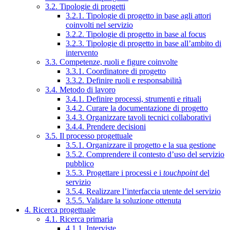
3.2. Tipologie di progetti
3.2.1. Tipologie di progetto in base agli attori
coinvolti nel servizio
3.2.2. Tipologie di progetto in base al focus
3.2.3. Tipologie di progetto in base all’ambito di
intervento
3.3. Competenze, ruoli e figure coinvolte
3.3.1. Coordinatore di progetto
3.3.2. Definire ruoli e responsabilità
3.4. Metodo di lavoro
3.4.1. Definire processi, strumenti e rituali
3.4.2. Curare la documentazione di progetto
3.4.3. Organizzare tavoli tecnici collaborativi
3.4.4. Prendere decisioni
3.5. Il processo progettuale
3.5.1. Organizzare il progetto e la sua gestione
3.5.2. Comprendere il contesto d’uso del servizio
pubblico
3.5.3. Progettare i processi e i
touchpoint
del
servizio
3.5.4. Realizzare l’interfaccia utente del servizio
3.5.5. Validare la soluzione ottenuta
4. Ricerca progettuale
4.1. Ricerca primaria
4.1.1. Interviste