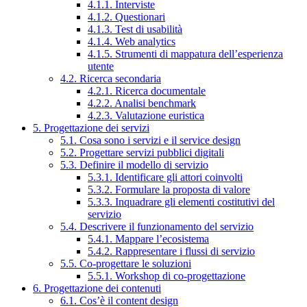
4.1.1. Interviste
4.1.2. Questionari
4.1.3. Test di usabilità
4.1.4. Web analytics
4.1.5. Strumenti di mappatura dell’esperienza
utente
4.2. Ricerca secondaria
4.2.1. Ricerca documentale
4.2.2. Analisi benchmark
4.2.3. Valutazione euristica
5. Progettazione dei servizi
5.1. Cosa sono i servizi e il service design
5.2. Progettare servizi pubblici digitali
5.3. Definire il modello di servizio
5.3.1. Identificare gli attori coinvolti
5.3.2. Formulare la proposta di valore
5.3.3. Inquadrare gli elementi costitutivi del
servizio
5.4. Descrivere il funzionamento del servizio
5.4.1. Mappare l’ecosistema
5.4.2. Rappresentare i flussi di servizio
5.5. Co-progettare le soluzioni
5.5.1. Workshop di co-progettazione
6. Progettazione dei contenuti
6.1. Cos’è il content design