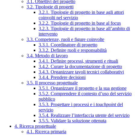
3.1. Obiettivi del progetto
3.2. Tipologie di progetti
3.2.1. Tipologie di progetto in base agli attori
coinvolti nel servizio
3.2.2. Tipologie di progetto in base al focus
3.2.3. Tipologie di progetto in base all’ambito di
intervento
3.3. Competenze, ruoli e figure coinvolte
3.3.1. Coordinatore di progetto
3.3.2. Definire ruoli e responsabilità
3.4. Metodo di lavoro
3.4.1. Definire processi, strumenti e rituali
3.4.2. Curare la documentazione di progetto
3.4.3. Organizzare tavoli tecnici collaborativi
3.4.4. Prendere decisioni
3.5. Il processo progettuale
3.5.1. Organizzare il progetto e la sua gestione
3.5.2. Comprendere il contesto d’uso del servizio
pubblico
3.5.3. Progettare i processi e i
touchpoint
del
servizio
3.5.4. Realizzare l’interfaccia utente del servizio
3.5.5. Validare la soluzione ottenuta
4. Ricerca progettuale
4.1. Ricerca primaria