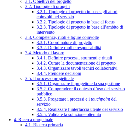
3.1. Obiettivi del progetto
3.2. Tipologie di progetti
3.2.1. Tipologie di progetto in base agli attori
coinvolti nel servizio
3.2.2. Tipologie di progetto in base al focus
3.2.3. Tipologie di progetto in base all’ambito di
intervento
3.3. Competenze, ruoli e figure coinvolte
3.3.1. Coordinatore di progetto
3.3.2. Definire ruoli e responsabilità
3.4. Metodo di lavoro
3.4.1. Definire processi, strumenti e rituali
3.4.2. Curare la documentazione di progetto
3.4.3. Organizzare tavoli tecnici collaborativi
3.4.4. Prendere decisioni
3.5. Il processo progettuale
3.5.1. Organizzare il progetto e la sua gestione
3.5.2. Comprendere il contesto d’uso del servizio
pubblico
3.5.3. Progettare i processi e i
touchpoint
del
servizio
3.5.4. Realizzare l’interfaccia utente del servizio
3.5.5. Validare la soluzione ottenuta
4. Ricerca progettuale
4.1. Ricerca primaria