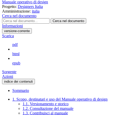
Manuale operativo di design
Progetto:
Designers Italia
Amministrazione:
italia
Cerca nel documento
Cerca nel documento
Informazioni
versione-corrente
Scarica
pdf
html
epub
Sorgente
Azioni
indice dei contenuti
Sommario
1. Scopo, destinatari e uso del Manuale operativo di design
1.1. Versionamento e storico
1.2. Consultazione del manuale
1.3. Contribuisci al manuale