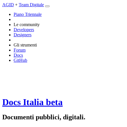
AGID
+
Team Digitale
Piano Triennale
Le community
Developers
Designers
Gli strumenti
Forum
Docs
GitHub
Docs Italia
beta
Documenti pubblici, digitali.