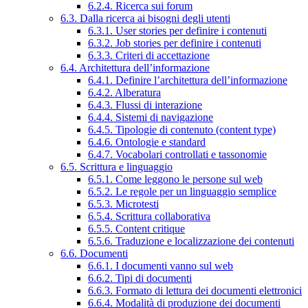
6.2.4. Ricerca sui forum
6.3. Dalla ricerca ai bisogni degli utenti
6.3.1. User stories per definire i contenuti
6.3.2. Job stories per definire i contenuti
6.3.3. Criteri di accettazione
6.4. Architettura dell’informazione
6.4.1. Definire l’architettura dell’informazione
6.4.2. Alberatura
6.4.3. Flussi di interazione
6.4.4. Sistemi di navigazione
6.4.5. Tipologie di contenuto (content type)
6.4.6. Ontologie e standard
6.4.7. Vocabolari controllati e tassonomie
6.5. Scrittura e linguaggio
6.5.1. Come leggono le persone sul web
6.5.2. Le regole per un linguaggio semplice
6.5.3. Microtesti
6.5.4. Scrittura collaborativa
6.5.5. Content critique
6.5.6. Traduzione e localizzazione dei contenuti
6.6. Documenti
6.6.1. I documenti vanno sul web
6.6.2. Tipi di documenti
6.6.3. Formato di lettura dei documenti elettronici
6.6.4. Modalità di produzione dei documenti