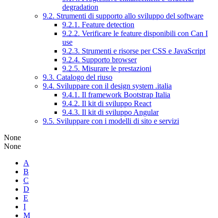
degradation
9.2. Strumenti di supporto allo sviluppo del software
9.2.1. Feature detection
9.2.2. Verificare le feature disponibili con Can I
use
9.2.3. Strumenti e risorse per CSS e JavaScript
9.2.4. Supporto browser
9.2.5. Misurare le prestazioni
9.3. Catalogo del riuso
9.4. Sviluppare con il design system .italia
9.4.1. Il framework Bootstrap Italia
9.4.2. Il kit di sviluppo React
9.4.3. Il kit di sviluppo Angular
9.5. Sviluppare con i modelli di sito e servizi
None
None
A
B
C
D
E
I
M