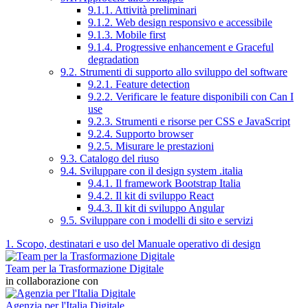
9.1.1. Attività preliminari
9.1.2. Web design responsivo e accessibile
9.1.3. Mobile first
9.1.4. Progressive enhancement e Graceful
degradation
9.2. Strumenti di supporto allo sviluppo del software
9.2.1. Feature detection
9.2.2. Verificare le feature disponibili con Can I
use
9.2.3. Strumenti e risorse per CSS e JavaScript
9.2.4. Supporto browser
9.2.5. Misurare le prestazioni
9.3. Catalogo del riuso
9.4. Sviluppare con il design system .italia
9.4.1. Il framework Bootstrap Italia
9.4.2. Il kit di sviluppo React
9.4.3. Il kit di sviluppo Angular
9.5. Sviluppare con i modelli di sito e servizi
1. Scopo, destinatari e uso del Manuale operativo di design
Team per la Trasformazione Digitale
in collaborazione con
Agenzia per l'Italia Digitale