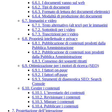
6.6.1. I documenti vanno sul web
6.6.2. Tipi di documenti
6.6.3. Formato di lettura dei documenti elettronici
6.6.4. Modalità di produzione dei documenti
6.7. Immagini e video
6.7.1. Testo alternativo (alt text) per le immagini
6.7.2. Sottotitoli per i video
6.7.3. Trascrizioni per i video
6.8. Proprietà intellettuale e privacy
6.8.1. Pubblicazione di contenuti prodotti dalla
Pubblica Amministrazione
6.8.2. Pubblicazione di contenuti non prodotti
dalla Pubblica Amministrazione
6.8.3. Consenso dei soggetti ritratti
6.9. Ottimizzazione per i motori di ricerca (SEO)
6.9.1. I fattori
on-page
6.9.2. I fattori
off-page
6.9.3. Strumenti di diagnostica SEO: Search
Console
6.10. Gestire i contenuti
6.10.1. L’inventario dei contenuti
6.10.2. Revisionare i contenuti
6.10.3. Migrare i contenuti
6.10.4. Pubblicare i contenuti
7. Progettazione dell’interazione