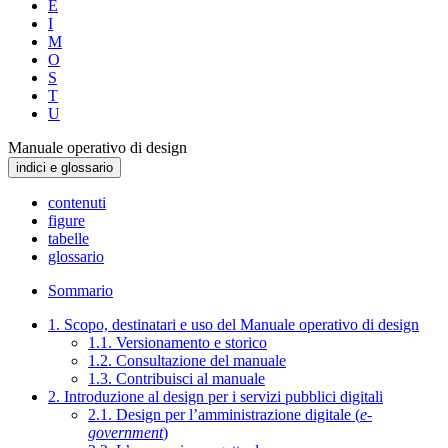
E
I
M
O
S
T
U
Manuale operativo di design
indici e glossario
contenuti
figure
tabelle
glossario
Sommario
1. Scopo, destinatari e uso del Manuale operativo di design
1.1. Versionamento e storico
1.2. Consultazione del manuale
1.3. Contribuisci al manuale
2. Introduzione al design per i servizi pubblici digitali
2.1. Design per l’amministrazione digitale (
e-
government
)