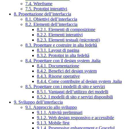
7.4. Wireframe
7.5. Prototipi interattivi
8. Progettazione dell’interfaccia
8.1. Obiettivi dell’interfaccia
8.2. Elementi dell’interfaccia
8.2.1. Elementi di composizione
8.2.2. Elementi interattivi
8.2.3. Elementi testuali (microtesti)
8.3. Progettare e costruire in alta fedeltà
8.3.1. Layout di pagina
8.3.2. Prototipi in alta fedeltà
8.4. Progettare con il design system .italia
8.4.1. Documentazione
8.4.2. Benefici del design system
8.4.3. Risorse operative
8.4.4. Come contribuire al design system .italia
8.5. Progettare con i modelli di sito e servizi
8.5.1. Vantaggi dell’utilizzo dei modelli
8.5.2. I modelli di sito e servizi disponibili
9. Sviluppo dell’interfaccia
9.1. Approccio allo sviluppo
9.1.1. Attività preliminari
9.1.2. Web design responsivo e accessibile
9.1.3. Mobile first
9.1.4. Progressive enhancement e Graceful