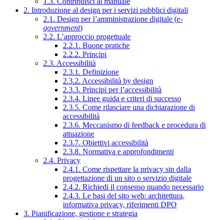
1.3. Contribuisci al manuale
2. Introduzione al design per i servizi pubblici digitali
2.1. Design per l’amministrazione digitale (
e-
government
)
2.2. L’approccio progettuale
2.2.1. Buone pratiche
2.2.2. Principi
2.3. Accessibilità
2.3.1. Definizione
2.3.2. Accessibilità by design
2.3.3. Principi per l’accessibilità
2.3.4. Linee guida e criteri di successo
2.3.5. Come rilasciare una dichiarazione di
accessibilità
2.3.6. Meccanismo di feedback e procedura di
attuazione
2.3.7. Obiettivi accessibilità
2.3.8. Normativa e approfondimenti
2.4. Privacy
2.4.1. Come rispettare la privacy sin dalla
progettazione di un sito o servizio digitale
2.4.2. Richiedi il consenso quando necessario
2.4.3. Le basi del sito web: architettura,
informativa privacy, riferimenti DPO
3. Pianificazione, gestione e strategia