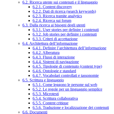
6.2. Ricerca utente sui contenuti e il linguaggio
6.2.1. Content discovery
6.2.2. Dati di ricerca (search keywords)
6.2.3. Ricerca tramite analytics
6.2.4. Ricerca sui forum
6.3. Dalla ricerca ai bisogni degli utenti
6.3.1. User stories per definire i contenuti
6.3.2. Job stories per definire i contenuti
6.3.3. Criteri di accettazione
6.4. Architettura dell’informazione
6.4.1. Definire l’architettura dell’informazione
6.4.2. Alberatura
6.4.3. Flussi di interazione
6.4.4. Sistemi di navigazione
6.4.5. Tipologie di contenuto (content type)
6.4.6. Ontologie e standard
6.4.7. Vocabolari controllati e tassonomie
6.5. Scrittura e linguaggio
6.5.1. Come leggono le persone sul web
6.5.2. Le regole per un linguaggio semplice
6.5.3. Microtesti
6.5.4. Scrittura collaborativa
6.5.5. Content critique
6.5.6. Traduzione e localizzazione dei contenuti
6.6. Documenti