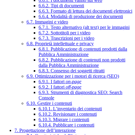
6.6.1. I documenti vanno sul web
6.6.2. Tipi di documenti
6.6.3. Formato di lettura dei documenti elettronici
6.6.4. Modalità di produzione dei documenti
6.7. Immagini e video
6.7.1. Testo alternativo (alt text) per le immagini
6.7.2. Sottotitoli per i video
6.7.3. Trascrizioni per i video
6.8. Proprietà intellettuale e privacy
6.8.1. Pubblicazione di contenuti prodotti dalla
Pubblica Amministrazione
6.8.2. Pubblicazione di contenuti non prodotti
dalla Pubblica Amministrazione
6.8.3. Consenso dei soggetti ritratti
6.9. Ottimizzazione per i motori di ricerca (SEO)
6.9.1. I fattori
on-page
6.9.2. I fattori
off-page
6.9.3. Strumenti di diagnostica SEO: Search
Console
6.10. Gestire i contenuti
6.10.1. L’inventario dei contenuti
6.10.2. Revisionare i contenuti
6.10.3. Migrare i contenuti
6.10.4. Pubblicare i contenuti
7. Progettazione dell’interazione