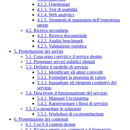
4.1.2. Questionari
4.1.3. Test di usabilità
4.1.4. Web analytics
4.1.5. Strumenti di mappatura dell’esperienza
utente
4.2. Ricerca secondaria
4.2.1. Ricerca documentale
4.2.2. Analisi benchmark
4.2.3. Valutazione euristica
5. Progettazione dei servizi
5.1. Cosa sono i servizi e il service design
5.2. Progettare servizi pubblici digitali
5.3. Definire il modello di servizio
5.3.1. Identificare gli attori coinvolti
5.3.2. Formulare la proposta di valore
5.3.3. Inquadrare gli elementi costitutivi del
servizio
5.4. Descrivere il funzionamento del servizio
5.4.1. Mappare l’ecosistema
5.4.2. Rappresentare i flussi di servizio
5.5. Co-progettare le soluzioni
5.5.1. Workshop di co-progettazione
6. Progettazione dei contenuti
6.1. Cos’è il content design
6.2. Ricerca utente sui contenuti e il linguaggio