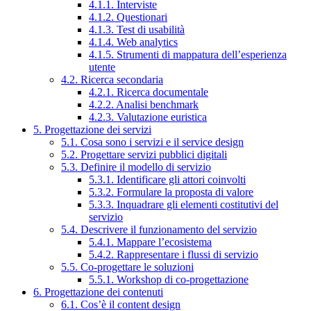
4.1.1. Interviste
4.1.2. Questionari
4.1.3. Test di usabilità
4.1.4. Web analytics
4.1.5. Strumenti di mappatura dell’esperienza
utente
4.2. Ricerca secondaria
4.2.1. Ricerca documentale
4.2.2. Analisi benchmark
4.2.3. Valutazione euristica
5. Progettazione dei servizi
5.1. Cosa sono i servizi e il service design
5.2. Progettare servizi pubblici digitali
5.3. Definire il modello di servizio
5.3.1. Identificare gli attori coinvolti
5.3.2. Formulare la proposta di valore
5.3.3. Inquadrare gli elementi costitutivi del
servizio
5.4. Descrivere il funzionamento del servizio
5.4.1. Mappare l’ecosistema
5.4.2. Rappresentare i flussi di servizio
5.5. Co-progettare le soluzioni
5.5.1. Workshop di co-progettazione
6. Progettazione dei contenuti
6.1. Cos’è il content design