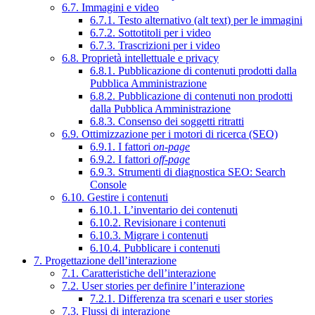
6.7. Immagini e video
6.7.1. Testo alternativo (alt text) per le immagini
6.7.2. Sottotitoli per i video
6.7.3. Trascrizioni per i video
6.8. Proprietà intellettuale e privacy
6.8.1. Pubblicazione di contenuti prodotti dalla
Pubblica Amministrazione
6.8.2. Pubblicazione di contenuti non prodotti
dalla Pubblica Amministrazione
6.8.3. Consenso dei soggetti ritratti
6.9. Ottimizzazione per i motori di ricerca (SEO)
6.9.1. I fattori
on-page
6.9.2. I fattori
off-page
6.9.3. Strumenti di diagnostica SEO: Search
Console
6.10. Gestire i contenuti
6.10.1. L’inventario dei contenuti
6.10.2. Revisionare i contenuti
6.10.3. Migrare i contenuti
6.10.4. Pubblicare i contenuti
7. Progettazione dell’interazione
7.1. Caratteristiche dell’interazione
7.2. User stories per definire l’interazione
7.2.1. Differenza tra scenari e user stories
7.3. Flussi di interazione