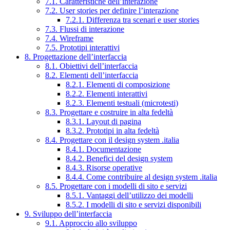
7.1. Caratteristiche dell’interazione
7.2. User stories per definire l’interazione
7.2.1. Differenza tra scenari e user stories
7.3. Flussi di interazione
7.4. Wireframe
7.5. Prototipi interattivi
8. Progettazione dell’interfaccia
8.1. Obiettivi dell’interfaccia
8.2. Elementi dell’interfaccia
8.2.1. Elementi di composizione
8.2.2. Elementi interattivi
8.2.3. Elementi testuali (microtesti)
8.3. Progettare e costruire in alta fedeltà
8.3.1. Layout di pagina
8.3.2. Prototipi in alta fedeltà
8.4. Progettare con il design system .italia
8.4.1. Documentazione
8.4.2. Benefici del design system
8.4.3. Risorse operative
8.4.4. Come contribuire al design system .italia
8.5. Progettare con i modelli di sito e servizi
8.5.1. Vantaggi dell’utilizzo dei modelli
8.5.2. I modelli di sito e servizi disponibili
9. Sviluppo dell’interfaccia
9.1. Approccio allo sviluppo