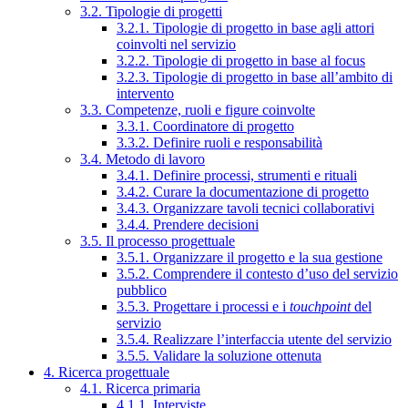
3.2. Tipologie di progetti
3.2.1. Tipologie di progetto in base agli attori
coinvolti nel servizio
3.2.2. Tipologie di progetto in base al focus
3.2.3. Tipologie di progetto in base all’ambito di
intervento
3.3. Competenze, ruoli e figure coinvolte
3.3.1. Coordinatore di progetto
3.3.2. Definire ruoli e responsabilità
3.4. Metodo di lavoro
3.4.1. Definire processi, strumenti e rituali
3.4.2. Curare la documentazione di progetto
3.4.3. Organizzare tavoli tecnici collaborativi
3.4.4. Prendere decisioni
3.5. Il processo progettuale
3.5.1. Organizzare il progetto e la sua gestione
3.5.2. Comprendere il contesto d’uso del servizio
pubblico
3.5.3. Progettare i processi e i
touchpoint
del
servizio
3.5.4. Realizzare l’interfaccia utente del servizio
3.5.5. Validare la soluzione ottenuta
4. Ricerca progettuale
4.1. Ricerca primaria
4.1.1. Interviste