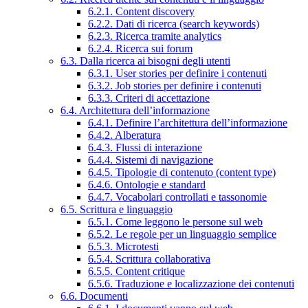
6.2.1. Content discovery
6.2.2. Dati di ricerca (search keywords)
6.2.3. Ricerca tramite analytics
6.2.4. Ricerca sui forum
6.3. Dalla ricerca ai bisogni degli utenti
6.3.1. User stories per definire i contenuti
6.3.2. Job stories per definire i contenuti
6.3.3. Criteri di accettazione
6.4. Architettura dell’informazione
6.4.1. Definire l’architettura dell’informazione
6.4.2. Alberatura
6.4.3. Flussi di interazione
6.4.4. Sistemi di navigazione
6.4.5. Tipologie di contenuto (content type)
6.4.6. Ontologie e standard
6.4.7. Vocabolari controllati e tassonomie
6.5. Scrittura e linguaggio
6.5.1. Come leggono le persone sul web
6.5.2. Le regole per un linguaggio semplice
6.5.3. Microtesti
6.5.4. Scrittura collaborativa
6.5.5. Content critique
6.5.6. Traduzione e localizzazione dei contenuti
6.6. Documenti