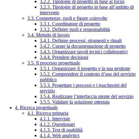
3.2.2. Tipologie di progetto in base al focus
3.2.3. Tipologie di progetto in base all’ambito di
intervento
3.3. Competenze, ruoli e figure coinvolte
3.3.1. Coordinatore di progetto
3.3.2. Definire ruoli e responsabilità
3.4. Metodo di lavoro
3.4.1. Definire processi, strumenti e rituali
3.4.2. Curare la documentazione di progetto
3.4.3. Organizzare tavoli tecnici collaborativi
3.4.4. Prendere decisioni
3.5. Il processo progettuale
3.5.1. Organizzare il progetto e la sua gestione
3.5.2. Comprendere il contesto d’uso del servizio
pubblico
3.5.3. Progettare i processi e i
touchpoint
del
servizio
3.5.4. Realizzare l’interfaccia utente del servizio
3.5.5. Validare la soluzione ottenuta
4. Ricerca progettuale
4.1. Ricerca primaria
4.1.1. Interviste
4.1.2. Questionari
4.1.3. Test di usabilità
4.1.4. Web analytics