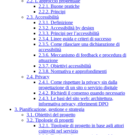
2.2. L’approccio progettuale
2.2.1. Buone pratiche
2.2.2. Principi
2.3. Accessibilità
2.3.1. Definizione
2.3.2. Accessibilità by design
2.3.3. Principi per l’accessibilità
2.3.4. Linee guida e criteri di successo
2.3.5. Come rilasciare una dichiarazione di
accessibilità
2.3.6. Meccanismo di feedback e procedura di
attuazione
2.3.7. Obiettivi accessibilità
2.3.8. Normativa e approfondimenti
2.4. Privacy
2.4.1. Come rispettare la privacy sin dalla
progettazione di un sito o servizio digitale
2.4.2. Richiedi il consenso quando necessario
2.4.3. Le basi del sito web: architettura,
informativa privacy, riferimenti DPO
3. Pianificazione, gestione e strategia
3.1. Obiettivi del progetto
3.2. Tipologie di progetti
3.2.1. Tipologie di progetto in base agli attori
coinvolti nel servizio