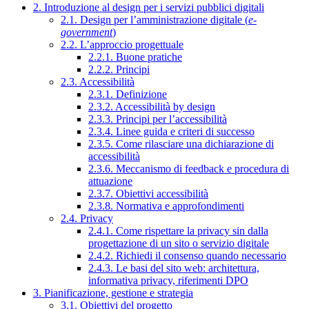
2. Introduzione al design per i servizi pubblici digitali
2.1. Design per l’amministrazione digitale (
e-
government
)
2.2. L’approccio progettuale
2.2.1. Buone pratiche
2.2.2. Principi
2.3. Accessibilità
2.3.1. Definizione
2.3.2. Accessibilità by design
2.3.3. Principi per l’accessibilità
2.3.4. Linee guida e criteri di successo
2.3.5. Come rilasciare una dichiarazione di
accessibilità
2.3.6. Meccanismo di feedback e procedura di
attuazione
2.3.7. Obiettivi accessibilità
2.3.8. Normativa e approfondimenti
2.4. Privacy
2.4.1. Come rispettare la privacy sin dalla
progettazione di un sito o servizio digitale
2.4.2. Richiedi il consenso quando necessario
2.4.3. Le basi del sito web: architettura,
informativa privacy, riferimenti DPO
3. Pianificazione, gestione e strategia
3.1. Obiettivi del progetto