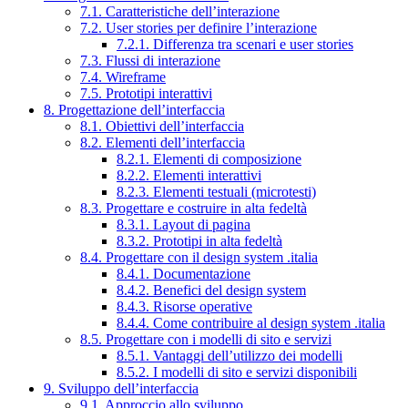
7.1. Caratteristiche dell’interazione
7.2. User stories per definire l’interazione
7.2.1. Differenza tra scenari e user stories
7.3. Flussi di interazione
7.4. Wireframe
7.5. Prototipi interattivi
8. Progettazione dell’interfaccia
8.1. Obiettivi dell’interfaccia
8.2. Elementi dell’interfaccia
8.2.1. Elementi di composizione
8.2.2. Elementi interattivi
8.2.3. Elementi testuali (microtesti)
8.3. Progettare e costruire in alta fedeltà
8.3.1. Layout di pagina
8.3.2. Prototipi in alta fedeltà
8.4. Progettare con il design system .italia
8.4.1. Documentazione
8.4.2. Benefici del design system
8.4.3. Risorse operative
8.4.4. Come contribuire al design system .italia
8.5. Progettare con i modelli di sito e servizi
8.5.1. Vantaggi dell’utilizzo dei modelli
8.5.2. I modelli di sito e servizi disponibili
9. Sviluppo dell’interfaccia
9.1. Approccio allo sviluppo