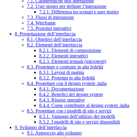
7.1. Caratteristiche dell’interazione
7.2. User stories per definire l’interazione
7.2.1. Differenza tra scenari e user stories
7.3. Flussi di interazione
7.4. Wireframe
7.5. Prototipi interattivi
8. Progettazione dell’interfaccia
8.1. Obiettivi dell’interfaccia
8.2. Elementi dell’interfaccia
8.2.1. Elementi di composizione
8.2.2. Elementi interattivi
8.2.3. Elementi testuali (microtesti)
8.3. Progettare e costruire in alta fedeltà
8.3.1. Layout di pagina
8.3.2. Prototipi in alta fedeltà
8.4. Progettare con il design system .italia
8.4.1. Documentazione
8.4.2. Benefici del design system
8.4.3. Risorse operative
8.4.4. Come contribuire al design system .italia
8.5. Progettare con i modelli di sito e servizi
8.5.1. Vantaggi dell’utilizzo dei modelli
8.5.2. I modelli di sito e servizi disponibili
9. Sviluppo dell’interfaccia
9.1. Approccio allo sviluppo