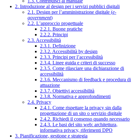
1.3. Contribuisci al manuale
2. Introduzione al design per i servizi pubblici digitali
2.1. Design per l’amministrazione digitale (
e-
government
)
2.2. L’approccio progettuale
2.2.1. Buone pratiche
2.2.2. Principi
2.3. Accessibilità
2.3.1. Definizione
2.3.2. Accessibilità by design
2.3.3. Principi per l’accessibilità
2.3.4. Linee guida e criteri di successo
2.3.5. Come rilasciare una dichiarazione di
accessibilità
2.3.6. Meccanismo di feedback e procedura di
attuazione
2.3.7. Obiettivi accessibilità
2.3.8. Normativa e approfondimenti
2.4. Privacy
2.4.1. Come rispettare la privacy sin dalla
progettazione di un sito o servizio digitale
2.4.2. Richiedi il consenso quando necessario
2.4.3. Le basi del sito web: architettura,
informativa privacy, riferimenti DPO
3. Pianificazione, gestione e strategia