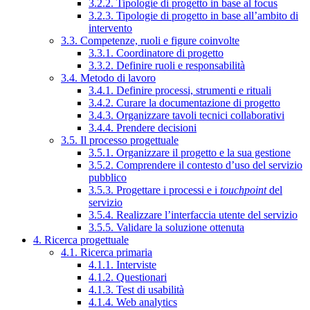
3.2.2. Tipologie di progetto in base al focus
3.2.3. Tipologie di progetto in base all’ambito di
intervento
3.3. Competenze, ruoli e figure coinvolte
3.3.1. Coordinatore di progetto
3.3.2. Definire ruoli e responsabilità
3.4. Metodo di lavoro
3.4.1. Definire processi, strumenti e rituali
3.4.2. Curare la documentazione di progetto
3.4.3. Organizzare tavoli tecnici collaborativi
3.4.4. Prendere decisioni
3.5. Il processo progettuale
3.5.1. Organizzare il progetto e la sua gestione
3.5.2. Comprendere il contesto d’uso del servizio
pubblico
3.5.3. Progettare i processi e i
touchpoint
del
servizio
3.5.4. Realizzare l’interfaccia utente del servizio
3.5.5. Validare la soluzione ottenuta
4. Ricerca progettuale
4.1. Ricerca primaria
4.1.1. Interviste
4.1.2. Questionari
4.1.3. Test di usabilità
4.1.4. Web analytics