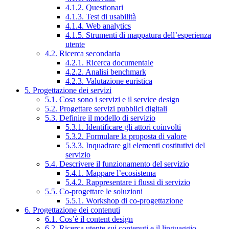
4.1.2. Questionari
4.1.3. Test di usabilità
4.1.4. Web analytics
4.1.5. Strumenti di mappatura dell’esperienza
utente
4.2. Ricerca secondaria
4.2.1. Ricerca documentale
4.2.2. Analisi benchmark
4.2.3. Valutazione euristica
5. Progettazione dei servizi
5.1. Cosa sono i servizi e il service design
5.2. Progettare servizi pubblici digitali
5.3. Definire il modello di servizio
5.3.1. Identificare gli attori coinvolti
5.3.2. Formulare la proposta di valore
5.3.3. Inquadrare gli elementi costitutivi del
servizio
5.4. Descrivere il funzionamento del servizio
5.4.1. Mappare l’ecosistema
5.4.2. Rappresentare i flussi di servizio
5.5. Co-progettare le soluzioni
5.5.1. Workshop di co-progettazione
6. Progettazione dei contenuti
6.1. Cos’è il content design
6.2. Ricerca utente sui contenuti e il linguaggio