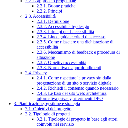
2.2. L’approccio progettuale
2.2.1. Buone pratiche
2.2.2. Principi
2.3. Accessibilità
2.3.1. Definizione
2.3.2. Accessibilità by design
2.3.3. Principi per l’accessibilità
2.3.4. Linee guida e criteri di successo
2.3.5. Come rilasciare una dichiarazione di
accessibilità
2.3.6. Meccanismo di feedback e procedura di
attuazione
2.3.7. Obiettivi accessibilità
2.3.8. Normativa e approfondimenti
2.4. Privacy
2.4.1. Come rispettare la privacy sin dalla
progettazione di un sito o servizio digitale
2.4.2. Richiedi il consenso quando necessario
2.4.3. Le basi del sito web: architettura,
informativa privacy, riferimenti DPO
3. Pianificazione, gestione e strategia
3.1. Obiettivi del progetto
3.2. Tipologie di progetti
3.2.1. Tipologie di progetto in base agli attori
coinvolti nel servizio