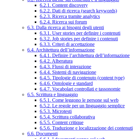
6.2.1. Content discovery
6.2.2. Dati di ricerca (search keywords)
6.2.3. Ricerca tramite analytics
6.2.4. Ricerca sui forum
6.3. Dalla ricerca ai bisogni degli utenti
6.3.1. User stories per definire i contenuti
6.3.2. Job stories per definire i contenuti
6.3.3. Criteri di accettazione
6.4. Architettura dell’informazione
6.4.1. Definire l’architettura dell’informazione
6.4.2. Alberatura
6.4.3. Flussi di interazione
6.4.4. Sistemi di navigazione
6.4.5. Tipologie di contenuto (content type)
6.4.6. Ontologie e standard
6.4.7. Vocabolari controllati e tassonomie
6.5. Scrittura e linguaggio
6.5.1. Come leggono le persone sul web
6.5.2. Le regole per un linguaggio semplice
6.5.3. Microtesti
6.5.4. Scrittura collaborativa
6.5.5. Content critique
6.5.6. Traduzione e localizzazione dei contenuti
6.6. Documenti