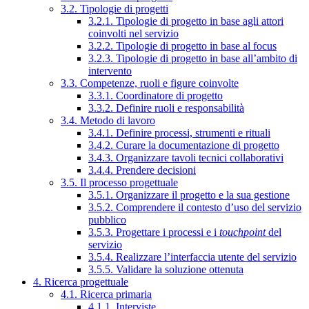
3.2. Tipologie di progetti
3.2.1. Tipologie di progetto in base agli attori
coinvolti nel servizio
3.2.2. Tipologie di progetto in base al focus
3.2.3. Tipologie di progetto in base all’ambito di
intervento
3.3. Competenze, ruoli e figure coinvolte
3.3.1. Coordinatore di progetto
3.3.2. Definire ruoli e responsabilità
3.4. Metodo di lavoro
3.4.1. Definire processi, strumenti e rituali
3.4.2. Curare la documentazione di progetto
3.4.3. Organizzare tavoli tecnici collaborativi
3.4.4. Prendere decisioni
3.5. Il processo progettuale
3.5.1. Organizzare il progetto e la sua gestione
3.5.2. Comprendere il contesto d’uso del servizio
pubblico
3.5.3. Progettare i processi e i
touchpoint
del
servizio
3.5.4. Realizzare l’interfaccia utente del servizio
3.5.5. Validare la soluzione ottenuta
4. Ricerca progettuale
4.1. Ricerca primaria
4.1.1. Interviste