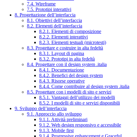
7.4. Wireframe
7.5. Prototipi interattivi
8. Progettazione dell’interfaccia
8.1. Obiettivi dell’interfaccia
8.2. Elementi dell’interfaccia
8.2.1. Elementi di composizione
8.2.2. Elementi interattivi
8.2.3. Elementi testuali (microtesti)
8.3. Progettare e costruire in alta fedeltà
8.3.1. Layout di pagina
8.3.2. Prototipi in alta fedeltà
8.4. Progettare con il design system .italia
8.4.1. Documentazione
8.4.2. Benefici del design system
8.4.3. Risorse operative
8.4.4. Come contribuire al design system .italia
8.5. Progettare con i modelli di sito e servizi
8.5.1. Vantaggi dell’utilizzo dei modelli
8.5.2. I modelli di sito e servizi disponibili
9. Sviluppo dell’interfaccia
9.1. Approccio allo sviluppo
9.1.1. Attività preliminari
9.1.2. Web design responsivo e accessibile
9.1.3. Mobile first
9.1.4. Progressive enhancement e Graceful