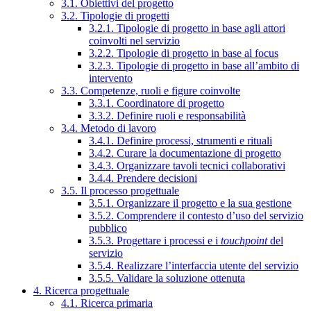
3.1. Obiettivi del progetto
3.2. Tipologie di progetti
3.2.1. Tipologie di progetto in base agli attori
coinvolti nel servizio
3.2.2. Tipologie di progetto in base al focus
3.2.3. Tipologie di progetto in base all’ambito di
intervento
3.3. Competenze, ruoli e figure coinvolte
3.3.1. Coordinatore di progetto
3.3.2. Definire ruoli e responsabilità
3.4. Metodo di lavoro
3.4.1. Definire processi, strumenti e rituali
3.4.2. Curare la documentazione di progetto
3.4.3. Organizzare tavoli tecnici collaborativi
3.4.4. Prendere decisioni
3.5. Il processo progettuale
3.5.1. Organizzare il progetto e la sua gestione
3.5.2. Comprendere il contesto d’uso del servizio
pubblico
3.5.3. Progettare i processi e i
touchpoint
del
servizio
3.5.4. Realizzare l’interfaccia utente del servizio
3.5.5. Validare la soluzione ottenuta
4. Ricerca progettuale
4.1. Ricerca primaria