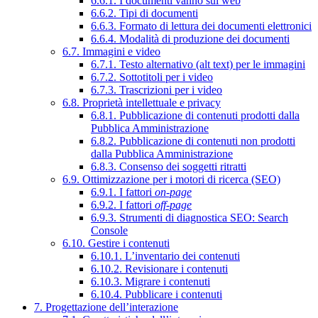
6.6.1. I documenti vanno sul web
6.6.2. Tipi di documenti
6.6.3. Formato di lettura dei documenti elettronici
6.6.4. Modalità di produzione dei documenti
6.7. Immagini e video
6.7.1. Testo alternativo (alt text) per le immagini
6.7.2. Sottotitoli per i video
6.7.3. Trascrizioni per i video
6.8. Proprietà intellettuale e privacy
6.8.1. Pubblicazione di contenuti prodotti dalla
Pubblica Amministrazione
6.8.2. Pubblicazione di contenuti non prodotti
dalla Pubblica Amministrazione
6.8.3. Consenso dei soggetti ritratti
6.9. Ottimizzazione per i motori di ricerca (SEO)
6.9.1. I fattori
on-page
6.9.2. I fattori
off-page
6.9.3. Strumenti di diagnostica SEO: Search
Console
6.10. Gestire i contenuti
6.10.1. L’inventario dei contenuti
6.10.2. Revisionare i contenuti
6.10.3. Migrare i contenuti
6.10.4. Pubblicare i contenuti
7. Progettazione dell’interazione