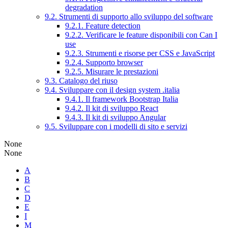
degradation
9.2. Strumenti di supporto allo sviluppo del software
9.2.1. Feature detection
9.2.2. Verificare le feature disponibili con Can I
use
9.2.3. Strumenti e risorse per CSS e JavaScript
9.2.4. Supporto browser
9.2.5. Misurare le prestazioni
9.3. Catalogo del riuso
9.4. Sviluppare con il design system .italia
9.4.1. Il framework Bootstrap Italia
9.4.2. Il kit di sviluppo React
9.4.3. Il kit di sviluppo Angular
9.5. Sviluppare con i modelli di sito e servizi
None
None
A
B
C
D
E
I
M