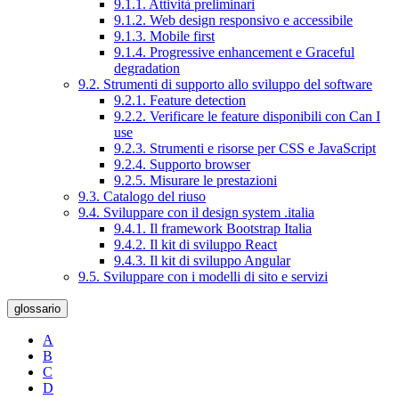
9.1.1. Attività preliminari
9.1.2. Web design responsivo e accessibile
9.1.3. Mobile first
9.1.4. Progressive enhancement e Graceful
degradation
9.2. Strumenti di supporto allo sviluppo del software
9.2.1. Feature detection
9.2.2. Verificare le feature disponibili con Can I
use
9.2.3. Strumenti e risorse per CSS e JavaScript
9.2.4. Supporto browser
9.2.5. Misurare le prestazioni
9.3. Catalogo del riuso
9.4. Sviluppare con il design system .italia
9.4.1. Il framework Bootstrap Italia
9.4.2. Il kit di sviluppo React
9.4.3. Il kit di sviluppo Angular
9.5. Sviluppare con i modelli di sito e servizi
glossario
A
B
C
D