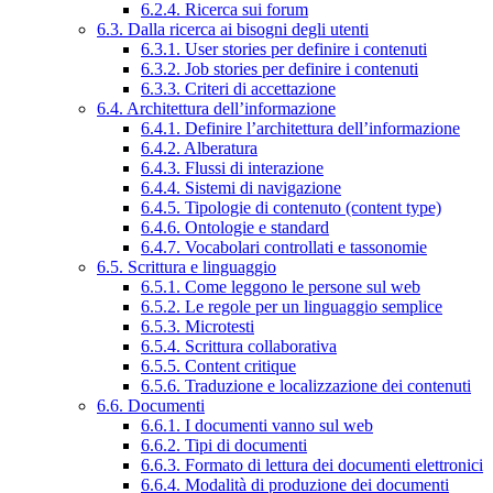
6.2.4. Ricerca sui forum
6.3. Dalla ricerca ai bisogni degli utenti
6.3.1. User stories per definire i contenuti
6.3.2. Job stories per definire i contenuti
6.3.3. Criteri di accettazione
6.4. Architettura dell’informazione
6.4.1. Definire l’architettura dell’informazione
6.4.2. Alberatura
6.4.3. Flussi di interazione
6.4.4. Sistemi di navigazione
6.4.5. Tipologie di contenuto (content type)
6.4.6. Ontologie e standard
6.4.7. Vocabolari controllati e tassonomie
6.5. Scrittura e linguaggio
6.5.1. Come leggono le persone sul web
6.5.2. Le regole per un linguaggio semplice
6.5.3. Microtesti
6.5.4. Scrittura collaborativa
6.5.5. Content critique
6.5.6. Traduzione e localizzazione dei contenuti
6.6. Documenti
6.6.1. I documenti vanno sul web
6.6.2. Tipi di documenti
6.6.3. Formato di lettura dei documenti elettronici
6.6.4. Modalità di produzione dei documenti