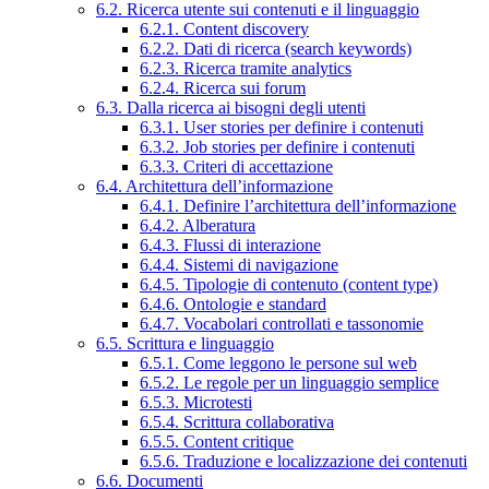
6.2. Ricerca utente sui contenuti e il linguaggio
6.2.1. Content discovery
6.2.2. Dati di ricerca (search keywords)
6.2.3. Ricerca tramite analytics
6.2.4. Ricerca sui forum
6.3. Dalla ricerca ai bisogni degli utenti
6.3.1. User stories per definire i contenuti
6.3.2. Job stories per definire i contenuti
6.3.3. Criteri di accettazione
6.4. Architettura dell’informazione
6.4.1. Definire l’architettura dell’informazione
6.4.2. Alberatura
6.4.3. Flussi di interazione
6.4.4. Sistemi di navigazione
6.4.5. Tipologie di contenuto (content type)
6.4.6. Ontologie e standard
6.4.7. Vocabolari controllati e tassonomie
6.5. Scrittura e linguaggio
6.5.1. Come leggono le persone sul web
6.5.2. Le regole per un linguaggio semplice
6.5.3. Microtesti
6.5.4. Scrittura collaborativa
6.5.5. Content critique
6.5.6. Traduzione e localizzazione dei contenuti
6.6. Documenti