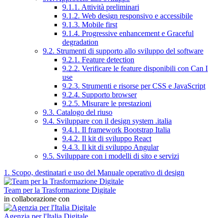
9.1.1. Attività preliminari
9.1.2. Web design responsivo e accessibile
9.1.3. Mobile first
9.1.4. Progressive enhancement e Graceful
degradation
9.2. Strumenti di supporto allo sviluppo del software
9.2.1. Feature detection
9.2.2. Verificare le feature disponibili con Can I
use
9.2.3. Strumenti e risorse per CSS e JavaScript
9.2.4. Supporto browser
9.2.5. Misurare le prestazioni
9.3. Catalogo del riuso
9.4. Sviluppare con il design system .italia
9.4.1. Il framework Bootstrap Italia
9.4.2. Il kit di sviluppo React
9.4.3. Il kit di sviluppo Angular
9.5. Sviluppare con i modelli di sito e servizi
1. Scopo, destinatari e uso del Manuale operativo di design
Team per la Trasformazione Digitale
in collaborazione con
Agenzia per l'Italia Digitale