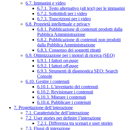
6.7. Immagini e video
6.7.1. Testo alternativo (alt text) per le immagini
6.7.2. Sottotitoli per i video
6.7.3. Trascrizioni per i video
6.8. Proprietà intellettuale e privacy
6.8.1. Pubblicazione di contenuti prodotti dalla
Pubblica Amministrazione
6.8.2. Pubblicazione di contenuti non prodotti
dalla Pubblica Amministrazione
6.8.3. Consenso dei soggetti ritratti
6.9. Ottimizzazione per i motori di ricerca (SEO)
6.9.1. I fattori
on-page
6.9.2. I fattori
off-page
6.9.3. Strumenti di diagnostica SEO: Search
Console
6.10. Gestire i contenuti
6.10.1. L’inventario dei contenuti
6.10.2. Revisionare i contenuti
6.10.3. Migrare i contenuti
6.10.4. Pubblicare i contenuti
7. Progettazione dell’interazione
7.1. Caratteristiche dell’interazione
7.2. User stories per definire l’interazione
7.2.1. Differenza tra scenari e user stories
7.3. Flussi di interazione