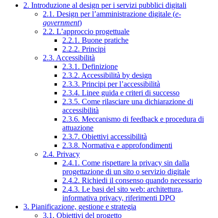
2. Introduzione al design per i servizi pubblici digitali
2.1. Design per l’amministrazione digitale (
e-
government
)
2.2. L’approccio progettuale
2.2.1. Buone pratiche
2.2.2. Principi
2.3. Accessibilità
2.3.1. Definizione
2.3.2. Accessibilità by design
2.3.3. Principi per l’accessibilità
2.3.4. Linee guida e criteri di successo
2.3.5. Come rilasciare una dichiarazione di
accessibilità
2.3.6. Meccanismo di feedback e procedura di
attuazione
2.3.7. Obiettivi accessibilità
2.3.8. Normativa e approfondimenti
2.4. Privacy
2.4.1. Come rispettare la privacy sin dalla
progettazione di un sito o servizio digitale
2.4.2. Richiedi il consenso quando necessario
2.4.3. Le basi del sito web: architettura,
informativa privacy, riferimenti DPO
3. Pianificazione, gestione e strategia
3.1. Obiettivi del progetto