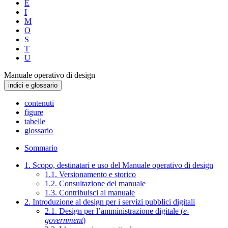
E
I
M
O
S
T
U
Manuale operativo di design
indici e glossario
contenuti
figure
tabelle
glossario
Sommario
1. Scopo, destinatari e uso del Manuale operativo di design
1.1. Versionamento e storico
1.2. Consultazione del manuale
1.3. Contribuisci al manuale
2. Introduzione al design per i servizi pubblici digitali
2.1. Design per l’amministrazione digitale (
e-
government
)