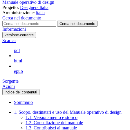
Manuale operativo di design
Progetto:
Designers Italia
Amministrazione:
italia
Cerca nel documento
Cerca nel documento
Informazioni
versione-corrente
Scarica
pdf
html
epub
Sorgente
Azioni
indice dei contenuti
Sommario
1. Scopo, destinatari e uso del Manuale operativo di design
1.1. Versionamento e storico
1.2. Consultazione del manuale
1.3. Contribuisci al manuale