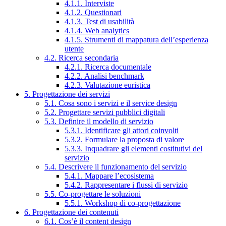
4.1.1. Interviste
4.1.2. Questionari
4.1.3. Test di usabilità
4.1.4. Web analytics
4.1.5. Strumenti di mappatura dell’esperienza
utente
4.2. Ricerca secondaria
4.2.1. Ricerca documentale
4.2.2. Analisi benchmark
4.2.3. Valutazione euristica
5. Progettazione dei servizi
5.1. Cosa sono i servizi e il service design
5.2. Progettare servizi pubblici digitali
5.3. Definire il modello di servizio
5.3.1. Identificare gli attori coinvolti
5.3.2. Formulare la proposta di valore
5.3.3. Inquadrare gli elementi costitutivi del
servizio
5.4. Descrivere il funzionamento del servizio
5.4.1. Mappare l’ecosistema
5.4.2. Rappresentare i flussi di servizio
5.5. Co-progettare le soluzioni
5.5.1. Workshop di co-progettazione
6. Progettazione dei contenuti
6.1. Cos’è il content design