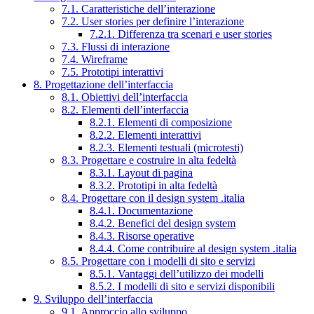
7.1. Caratteristiche dell’interazione
7.2. User stories per definire l’interazione
7.2.1. Differenza tra scenari e user stories
7.3. Flussi di interazione
7.4. Wireframe
7.5. Prototipi interattivi
8. Progettazione dell’interfaccia
8.1. Obiettivi dell’interfaccia
8.2. Elementi dell’interfaccia
8.2.1. Elementi di composizione
8.2.2. Elementi interattivi
8.2.3. Elementi testuali (microtesti)
8.3. Progettare e costruire in alta fedeltà
8.3.1. Layout di pagina
8.3.2. Prototipi in alta fedeltà
8.4. Progettare con il design system .italia
8.4.1. Documentazione
8.4.2. Benefici del design system
8.4.3. Risorse operative
8.4.4. Come contribuire al design system .italia
8.5. Progettare con i modelli di sito e servizi
8.5.1. Vantaggi dell’utilizzo dei modelli
8.5.2. I modelli di sito e servizi disponibili
9. Sviluppo dell’interfaccia
9.1. Approccio allo sviluppo