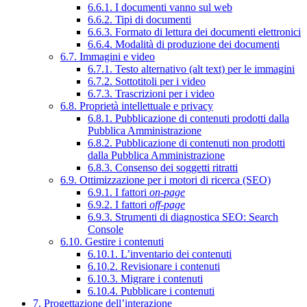
6.6.1. I documenti vanno sul web
6.6.2. Tipi di documenti
6.6.3. Formato di lettura dei documenti elettronici
6.6.4. Modalità di produzione dei documenti
6.7. Immagini e video
6.7.1. Testo alternativo (alt text) per le immagini
6.7.2. Sottotitoli per i video
6.7.3. Trascrizioni per i video
6.8. Proprietà intellettuale e privacy
6.8.1. Pubblicazione di contenuti prodotti dalla
Pubblica Amministrazione
6.8.2. Pubblicazione di contenuti non prodotti
dalla Pubblica Amministrazione
6.8.3. Consenso dei soggetti ritratti
6.9. Ottimizzazione per i motori di ricerca (SEO)
6.9.1. I fattori
on-page
6.9.2. I fattori
off-page
6.9.3. Strumenti di diagnostica SEO: Search
Console
6.10. Gestire i contenuti
6.10.1. L’inventario dei contenuti
6.10.2. Revisionare i contenuti
6.10.3. Migrare i contenuti
6.10.4. Pubblicare i contenuti
7. Progettazione dell’interazione