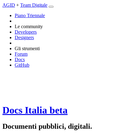
AGID
+
Team Digitale
Piano Triennale
Le community
Developers
Designers
Gli strumenti
Forum
Docs
GitHub
Docs Italia
beta
Documenti pubblici, digitali.