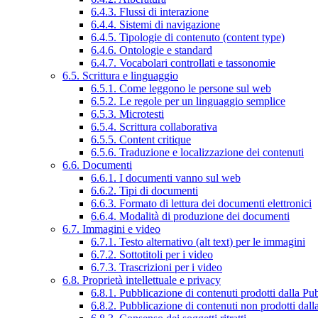
6.4.3. Flussi di interazione
6.4.4. Sistemi di navigazione
6.4.5. Tipologie di contenuto (content type)
6.4.6. Ontologie e standard
6.4.7. Vocabolari controllati e tassonomie
6.5. Scrittura e linguaggio
6.5.1. Come leggono le persone sul web
6.5.2. Le regole per un linguaggio semplice
6.5.3. Microtesti
6.5.4. Scrittura collaborativa
6.5.5. Content critique
6.5.6. Traduzione e localizzazione dei contenuti
6.6. Documenti
6.6.1. I documenti vanno sul web
6.6.2. Tipi di documenti
6.6.3. Formato di lettura dei documenti elettronici
6.6.4. Modalità di produzione dei documenti
6.7. Immagini e video
6.7.1. Testo alternativo (alt text) per le immagini
6.7.2. Sottotitoli per i video
6.7.3. Trascrizioni per i video
6.8. Proprietà intellettuale e privacy
6.8.1. Pubblicazione di contenuti prodotti dalla P
6.8.2. Pubblicazione di contenuti non prodotti dal