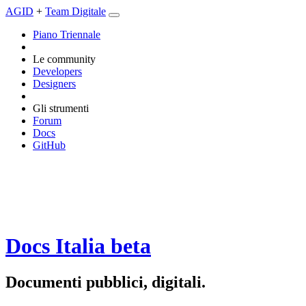
AGID
+
Team Digitale
Piano Triennale
Le community
Developers
Designers
Gli strumenti
Forum
Docs
GitHub
Docs Italia
beta
Documenti pubblici, digitali.