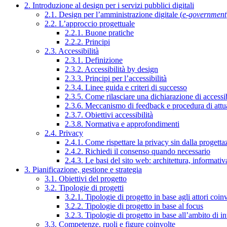
2. Introduzione al design per i servizi pubblici digitali
2.1. Design per l’amministrazione digitale (
e-government
2.2. L’approccio progettuale
2.2.1. Buone pratiche
2.2.2. Principi
2.3. Accessibilità
2.3.1. Definizione
2.3.2. Accessibilità by design
2.3.3. Principi per l’accessibilità
2.3.4. Linee guida e criteri di successo
2.3.5. Come rilasciare una dichiarazione di accessib
2.3.6. Meccanismo di feedback e procedura di attu
2.3.7. Obiettivi accessibilità
2.3.8. Normativa e approfondimenti
2.4. Privacy
2.4.1. Come rispettare la privacy sin dalla progettaz
2.4.2. Richiedi il consenso quando necessario
2.4.3. Le basi del sito web: architettura, informati
3. Pianificazione, gestione e strategia
3.1. Obiettivi del progetto
3.2. Tipologie di progetti
3.2.1. Tipologie di progetto in base agli attori coinv
3.2.2. Tipologie di progetto in base al focus
3.2.3. Tipologie di progetto in base all’ambito di i
3.3. Competenze, ruoli e figure coinvolte