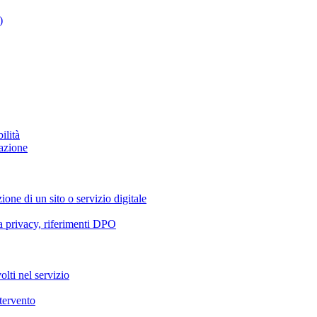
)
ilità
azione
ione di un sito o servizio digitale
va privacy, riferimenti DPO
olti nel servizio
ntervento