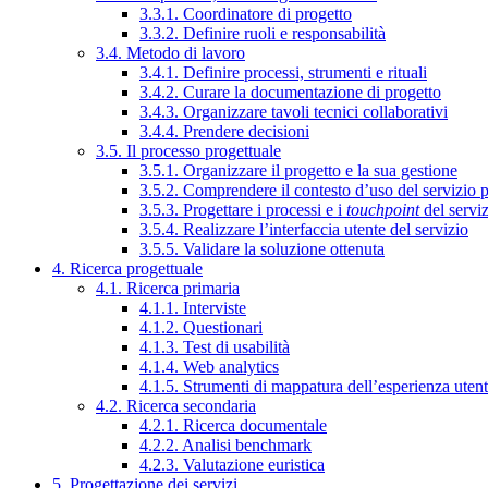
3.3.1. Coordinatore di progetto
3.3.2. Definire ruoli e responsabilità
3.4. Metodo di lavoro
3.4.1. Definire processi, strumenti e rituali
3.4.2. Curare la documentazione di progetto
3.4.3. Organizzare tavoli tecnici collaborativi
3.4.4. Prendere decisioni
3.5. Il processo progettuale
3.5.1. Organizzare il progetto e la sua gestione
3.5.2. Comprendere il contesto d’uso del servizio 
3.5.3. Progettare i processi e i
touchpoint
del servi
3.5.4. Realizzare l’interfaccia utente del servizio
3.5.5. Validare la soluzione ottenuta
4. Ricerca progettuale
4.1. Ricerca primaria
4.1.1. Interviste
4.1.2. Questionari
4.1.3. Test di usabilità
4.1.4. Web analytics
4.1.5. Strumenti di mappatura dell’esperienza uten
4.2. Ricerca secondaria
4.2.1. Ricerca documentale
4.2.2. Analisi benchmark
4.2.3. Valutazione euristica
5. Progettazione dei servizi