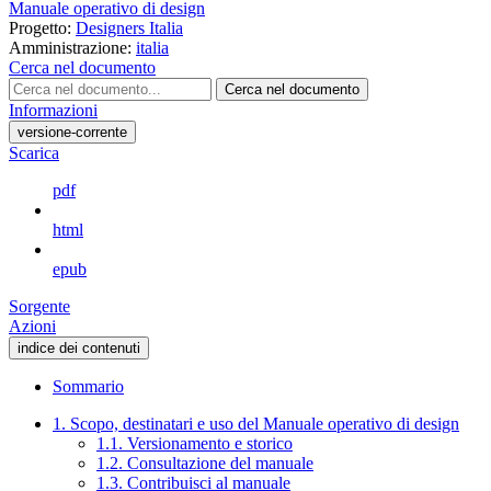
Manuale operativo di design
Progetto:
Designers Italia
Amministrazione:
italia
Cerca nel documento
Cerca nel documento
Informazioni
versione-corrente
Scarica
pdf
html
epub
Sorgente
Azioni
indice dei contenuti
Sommario
1. Scopo, destinatari e uso del Manuale operativo di design
1.1. Versionamento e storico
1.2. Consultazione del manuale
1.3. Contribuisci al manuale