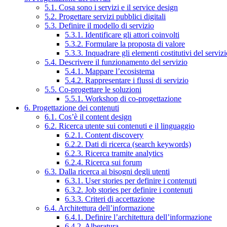
5.1. Cosa sono i servizi e il service design
5.2. Progettare servizi pubblici digitali
5.3. Definire il modello di servizio
5.3.1. Identificare gli attori coinvolti
5.3.2. Formulare la proposta di valore
5.3.3. Inquadrare gli elementi costitutivi del serviz
5.4. Descrivere il funzionamento del servizio
5.4.1. Mappare l’ecosistema
5.4.2. Rappresentare i flussi di servizio
5.5. Co-progettare le soluzioni
5.5.1. Workshop di co-progettazione
6. Progettazione dei contenuti
6.1. Cos’è il content design
6.2. Ricerca utente sui contenuti e il linguaggio
6.2.1. Content discovery
6.2.2. Dati di ricerca (search keywords)
6.2.3. Ricerca tramite analytics
6.2.4. Ricerca sui forum
6.3. Dalla ricerca ai bisogni degli utenti
6.3.1. User stories per definire i contenuti
6.3.2. Job stories per definire i contenuti
6.3.3. Criteri di accettazione
6.4. Architettura dell’informazione
6.4.1. Definire l’architettura dell’informazione
6.4.2. Alberatura