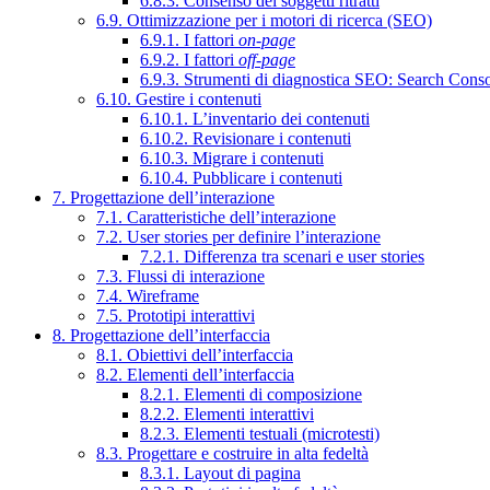
6.8.3. Consenso dei soggetti ritratti
6.9. Ottimizzazione per i motori di ricerca (SEO)
6.9.1. I fattori
on-page
6.9.2. I fattori
off-page
6.9.3. Strumenti di diagnostica SEO: Search Cons
6.10. Gestire i contenuti
6.10.1. L’inventario dei contenuti
6.10.2. Revisionare i contenuti
6.10.3. Migrare i contenuti
6.10.4. Pubblicare i contenuti
7. Progettazione dell’interazione
7.1. Caratteristiche dell’interazione
7.2. User stories per definire l’interazione
7.2.1. Differenza tra scenari e user stories
7.3. Flussi di interazione
7.4. Wireframe
7.5. Prototipi interattivi
8. Progettazione dell’interfaccia
8.1. Obiettivi dell’interfaccia
8.2. Elementi dell’interfaccia
8.2.1. Elementi di composizione
8.2.2. Elementi interattivi
8.2.3. Elementi testuali (microtesti)
8.3. Progettare e costruire in alta fedeltà
8.3.1. Layout di pagina