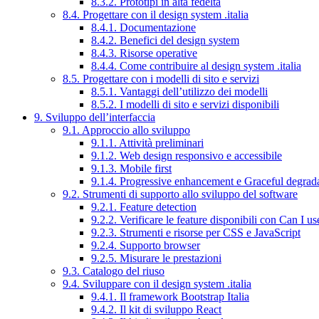
8.3.2. Prototipi in alta fedeltà
8.4. Progettare con il design system .italia
8.4.1. Documentazione
8.4.2. Benefici del design system
8.4.3. Risorse operative
8.4.4. Come contribuire al design system .italia
8.5. Progettare con i modelli di sito e servizi
8.5.1. Vantaggi dell’utilizzo dei modelli
8.5.2. I modelli di sito e servizi disponibili
9. Sviluppo dell’interfaccia
9.1. Approccio allo sviluppo
9.1.1. Attività preliminari
9.1.2. Web design responsivo e accessibile
9.1.3. Mobile first
9.1.4. Progressive enhancement e Graceful degrad
9.2. Strumenti di supporto allo sviluppo del software
9.2.1. Feature detection
9.2.2. Verificare le feature disponibili con Can I us
9.2.3. Strumenti e risorse per CSS e JavaScript
9.2.4. Supporto browser
9.2.5. Misurare le prestazioni
9.3. Catalogo del riuso
9.4. Sviluppare con il design system .italia
9.4.1. Il framework Bootstrap Italia
9.4.2. Il kit di sviluppo React