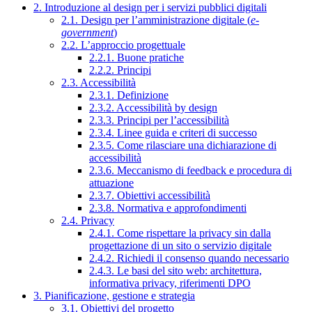
2. Introduzione al design per i servizi pubblici digitali
2.1. Design per l’amministrazione digitale (
e-
government
)
2.2. L’approccio progettuale
2.2.1. Buone pratiche
2.2.2. Principi
2.3. Accessibilità
2.3.1. Definizione
2.3.2. Accessibilità by design
2.3.3. Principi per l’accessibilità
2.3.4. Linee guida e criteri di successo
2.3.5. Come rilasciare una dichiarazione di
accessibilità
2.3.6. Meccanismo di feedback e procedura di
attuazione
2.3.7. Obiettivi accessibilità
2.3.8. Normativa e approfondimenti
2.4. Privacy
2.4.1. Come rispettare la privacy sin dalla
progettazione di un sito o servizio digitale
2.4.2. Richiedi il consenso quando necessario
2.4.3. Le basi del sito web: architettura,
informativa privacy, riferimenti DPO
3. Pianificazione, gestione e strategia
3.1. Obiettivi del progetto