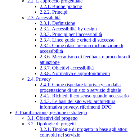
2.2. L’approccio progettuale
2.2.1. Buone pratiche
2.2.2. Principi
2.3. Accessibilità
2.3.1. Definizione
2.3.2. Accessibilità by design
2.3.3. Principi per l’accessibilità
2.3.4. Linee guida e criteri di successo
2.3.5. Come rilasciare una dichiarazione di
accessibilità
2.3.6. Meccanismo di feedback e procedura di
attuazione
2.3.7. Obiettivi accessibilità
2.3.8. Normativa e approfondimenti
2.4. Privacy
2.4.1. Come rispettare la privacy sin dalla
progettazione di un sito o servizio digitale
2.4.2. Richiedi il consenso quando necessario
2.4.3. Le basi del sito web: architettura,
informativa privacy, riferimenti DPO
3. Pianificazione, gestione e strategia
3.1. Obiettivi del progetto
3.2. Tipologie di progetti
3.2.1. Tipologie di progetto in base agli attori
coinvolti nel servizio