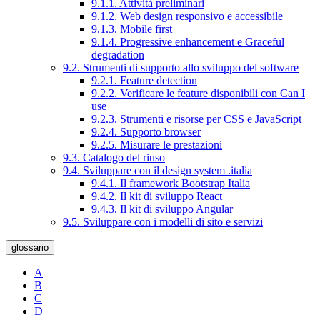
9.1.1. Attività preliminari
9.1.2. Web design responsivo e accessibile
9.1.3. Mobile first
9.1.4. Progressive enhancement e Graceful
degradation
9.2. Strumenti di supporto allo sviluppo del software
9.2.1. Feature detection
9.2.2. Verificare le feature disponibili con Can I
use
9.2.3. Strumenti e risorse per CSS e JavaScript
9.2.4. Supporto browser
9.2.5. Misurare le prestazioni
9.3. Catalogo del riuso
9.4. Sviluppare con il design system .italia
9.4.1. Il framework Bootstrap Italia
9.4.2. Il kit di sviluppo React
9.4.3. Il kit di sviluppo Angular
9.5. Sviluppare con i modelli di sito e servizi
glossario
A
B
C
D