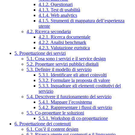
4.1.2. Questionari
4.1.3. Test di usabilità
4.1.4. Web analytics
4.1.5. Strumenti di mappatura dell’esperienza
utente
4.2. Ricerca secondaria
4.2.1. Ricerca documentale
4.2.2. Analisi benchmark
4.2.3. Valutazione euristica
5. Progettazione dei servizi
5.1. Cosa sono i servizi e il service design
5.2. Progettare servizi pubblici digitali
5.3. Definire il modello di servizio
5.3.1. Identificare gli attori coinvolti
5.3.2. Formulare la proposta di valore
5.3.3. Inquadrare gli elementi costitutivi del
servizio
5.4. Descrivere il funzionamento del servizio
5.4.1. Mappare l’ecosistema
5.4.2. Rappresentare i flussi di servizio
5.5. Co-progettare le soluzioni
5.5.1. Workshop di co-progettazione
6. Progettazione dei contenuti
6.1. Cos’è il content design
6.2. Ricerca utente sui contenuti e il linguaggio