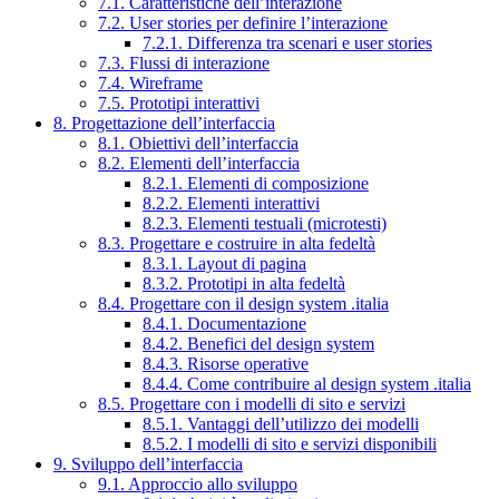
7.1. Caratteristiche dell’interazione
7.2. User stories per definire l’interazione
7.2.1. Differenza tra scenari e user stories
7.3. Flussi di interazione
7.4. Wireframe
7.5. Prototipi interattivi
8. Progettazione dell’interfaccia
8.1. Obiettivi dell’interfaccia
8.2. Elementi dell’interfaccia
8.2.1. Elementi di composizione
8.2.2. Elementi interattivi
8.2.3. Elementi testuali (microtesti)
8.3. Progettare e costruire in alta fedeltà
8.3.1. Layout di pagina
8.3.2. Prototipi in alta fedeltà
8.4. Progettare con il design system .italia
8.4.1. Documentazione
8.4.2. Benefici del design system
8.4.3. Risorse operative
8.4.4. Come contribuire al design system .italia
8.5. Progettare con i modelli di sito e servizi
8.5.1. Vantaggi dell’utilizzo dei modelli
8.5.2. I modelli di sito e servizi disponibili
9. Sviluppo dell’interfaccia
9.1. Approccio allo sviluppo