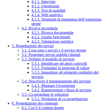
4.1.1. Interviste
4.1.2. Questionari
4.1.3. Test di usabilità
4.1.4. Web analytics
4.1.5. Strumenti di mappatura dell’esperienza
utente
4.2. Ricerca secondaria
4.2.1. Ricerca documentale
4.2.2. Analisi benchmark
4.2.3. Valutazione euristica
5. Progettazione dei servizi
5.1. Cosa sono i servizi e il service design
5.2. Progettare servizi pubblici digitali
5.3. Definire il modello di servizio
5.3.1. Identificare gli attori coinvolti
5.3.2. Formulare la proposta di valore
5.3.3. Inquadrare gli elementi costitutivi del
servizio
5.4. Descrivere il funzionamento del servizio
5.4.1. Mappare l’ecosistema
5.4.2. Rappresentare i flussi di servizio
5.5. Co-progettare le soluzioni
5.5.1. Workshop di co-progettazione
6. Progettazione dei contenuti
6.1. Cos’è il content design