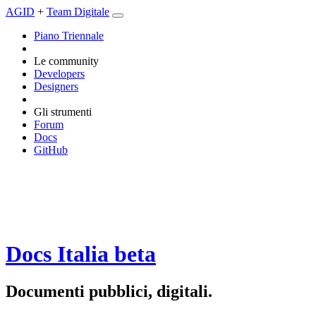
AGID
+
Team Digitale
Piano Triennale
Le community
Developers
Designers
Gli strumenti
Forum
Docs
GitHub
Docs Italia
beta
Documenti pubblici, digitali.