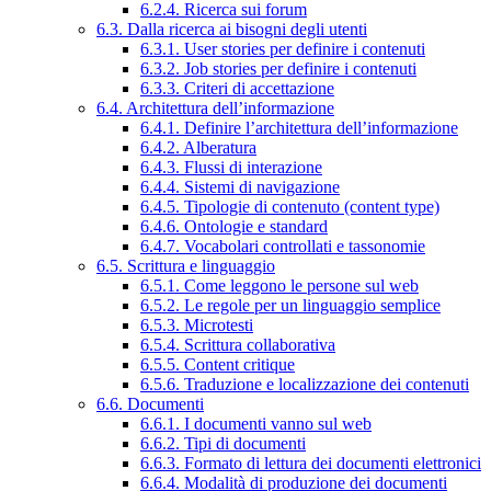
6.2.4. Ricerca sui forum
6.3. Dalla ricerca ai bisogni degli utenti
6.3.1. User stories per definire i contenuti
6.3.2. Job stories per definire i contenuti
6.3.3. Criteri di accettazione
6.4. Architettura dell’informazione
6.4.1. Definire l’architettura dell’informazione
6.4.2. Alberatura
6.4.3. Flussi di interazione
6.4.4. Sistemi di navigazione
6.4.5. Tipologie di contenuto (content type)
6.4.6. Ontologie e standard
6.4.7. Vocabolari controllati e tassonomie
6.5. Scrittura e linguaggio
6.5.1. Come leggono le persone sul web
6.5.2. Le regole per un linguaggio semplice
6.5.3. Microtesti
6.5.4. Scrittura collaborativa
6.5.5. Content critique
6.5.6. Traduzione e localizzazione dei contenuti
6.6. Documenti
6.6.1. I documenti vanno sul web
6.6.2. Tipi di documenti
6.6.3. Formato di lettura dei documenti elettronici
6.6.4. Modalità di produzione dei documenti