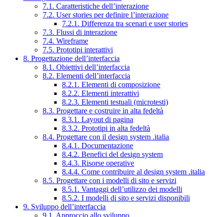
7.1. Caratteristiche dell’interazione
7.2. User stories per definire l’interazione
7.2.1. Differenza tra scenari e user stories
7.3. Flussi di interazione
7.4. Wireframe
7.5. Prototipi interattivi
8. Progettazione dell’interfaccia
8.1. Obiettivi dell’interfaccia
8.2. Elementi dell’interfaccia
8.2.1. Elementi di composizione
8.2.2. Elementi interattivi
8.2.3. Elementi testuali (microtesti)
8.3. Progettare e costruire in alta fedeltà
8.3.1. Layout di pagina
8.3.2. Prototipi in alta fedeltà
8.4. Progettare con il design system .italia
8.4.1. Documentazione
8.4.2. Benefici del design system
8.4.3. Risorse operative
8.4.4. Come contribuire al design system .italia
8.5. Progettare con i modelli di sito e servizi
8.5.1. Vantaggi dell’utilizzo dei modelli
8.5.2. I modelli di sito e servizi disponibili
9. Sviluppo dell’interfaccia
9.1. Approccio allo sviluppo