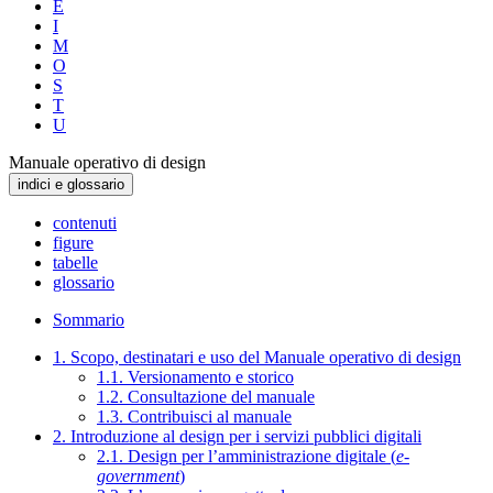
E
I
M
O
S
T
U
Manuale operativo di design
indici e glossario
contenuti
figure
tabelle
glossario
Sommario
1. Scopo, destinatari e uso del Manuale operativo di design
1.1. Versionamento e storico
1.2. Consultazione del manuale
1.3. Contribuisci al manuale
2. Introduzione al design per i servizi pubblici digitali
2.1. Design per l’amministrazione digitale (
e-
government
)