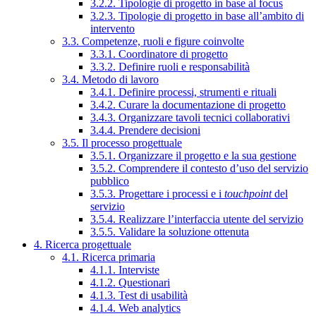
3.2.2. Tipologie di progetto in base al focus
3.2.3. Tipologie di progetto in base all’ambito di
intervento
3.3. Competenze, ruoli e figure coinvolte
3.3.1. Coordinatore di progetto
3.3.2. Definire ruoli e responsabilità
3.4. Metodo di lavoro
3.4.1. Definire processi, strumenti e rituali
3.4.2. Curare la documentazione di progetto
3.4.3. Organizzare tavoli tecnici collaborativi
3.4.4. Prendere decisioni
3.5. Il processo progettuale
3.5.1. Organizzare il progetto e la sua gestione
3.5.2. Comprendere il contesto d’uso del servizio
pubblico
3.5.3. Progettare i processi e i
touchpoint
del
servizio
3.5.4. Realizzare l’interfaccia utente del servizio
3.5.5. Validare la soluzione ottenuta
4. Ricerca progettuale
4.1. Ricerca primaria
4.1.1. Interviste
4.1.2. Questionari
4.1.3. Test di usabilità
4.1.4. Web analytics