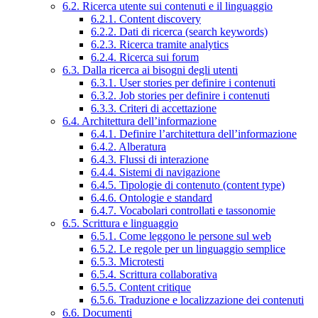
6.2. Ricerca utente sui contenuti e il linguaggio
6.2.1. Content discovery
6.2.2. Dati di ricerca (search keywords)
6.2.3. Ricerca tramite analytics
6.2.4. Ricerca sui forum
6.3. Dalla ricerca ai bisogni degli utenti
6.3.1. User stories per definire i contenuti
6.3.2. Job stories per definire i contenuti
6.3.3. Criteri di accettazione
6.4. Architettura dell’informazione
6.4.1. Definire l’architettura dell’informazione
6.4.2. Alberatura
6.4.3. Flussi di interazione
6.4.4. Sistemi di navigazione
6.4.5. Tipologie di contenuto (content type)
6.4.6. Ontologie e standard
6.4.7. Vocabolari controllati e tassonomie
6.5. Scrittura e linguaggio
6.5.1. Come leggono le persone sul web
6.5.2. Le regole per un linguaggio semplice
6.5.3. Microtesti
6.5.4. Scrittura collaborativa
6.5.5. Content critique
6.5.6. Traduzione e localizzazione dei contenuti
6.6. Documenti