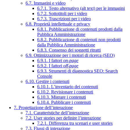
6.7. Immagini e video
6.7.1. Testo alternativo (alt text) per le immagini
6.7.2. Sottotitoli per i video
6.7.3. Trascrizioni per i video
6.8. Proprietà intellettuale e privacy
6.8.1. Pubblicazione di contenuti prodotti dalla
Pubblica Amministrazione
6.8.2. Pubblicazione di contenuti non prodotti
dalla Pubblica Amministrazione
6.8.3. Consenso dei soggetti ritratti
6.9. Ottimizzazione per i motori di ricerca (SEO)
6.9.1. I fattori
on-page
6.9.2. I fattori
off-page
6.9.3. Strumenti di diagnostica SEO: Search
Console
6.10. Gestire i contenuti
6.10.1. L’inventario dei contenuti
6.10.2. Revisionare i contenuti
6.10.3. Migrare i contenuti
6.10.4. Pubblicare i contenuti
7. Progettazione dell’interazione
7.1. Caratteristiche dell’interazione
7.2. User stories per definire l’interazione
7.2.1. Differenza tra scenari e user stories
7.3. Flussi di interazione