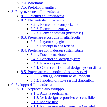
7.4. Wireframe
7.5. Prototipi interattivi
8. Progettazione dell’interfaccia
8.1. Obiettivi dell’interfaccia
8.2. Elementi dell’interfaccia
8.2.1. Elementi di composizione
8.2.2. Elementi interattivi
8.2.3. Elementi testuali (microtesti)
8.3. Progettare e costruire in alta fedeltà
8.3.1. Layout di pagina
8.3.2. Prototipi in alta fedeltà
8.4. Progettare con il design system .italia
8.4.1. Documentazione
8.4.2. Benefici del design system
8.4.3. Risorse operative
8.4.4. Come contribuire al design system .italia
8.5. Progettare con i modelli di sito e servizi
8.5.1. Vantaggi dell’utilizzo dei modelli
8.5.2. I modelli di sito e servizi disponibili
9. Sviluppo dell’interfaccia
9.1. Approccio allo sviluppo
9.1.1. Attività preliminari
9.1.2. Web design responsivo e accessibile
9.1.3. Mobile first
9.1.4. Progressive enhancement e Graceful