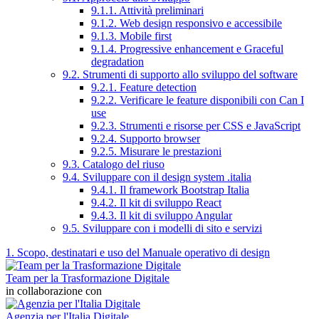
9.1.1. Attività preliminari
9.1.2. Web design responsivo e accessibile
9.1.3. Mobile first
9.1.4. Progressive enhancement e Graceful
degradation
9.2. Strumenti di supporto allo sviluppo del software
9.2.1. Feature detection
9.2.2. Verificare le feature disponibili con Can I
use
9.2.3. Strumenti e risorse per CSS e JavaScript
9.2.4. Supporto browser
9.2.5. Misurare le prestazioni
9.3. Catalogo del riuso
9.4. Sviluppare con il design system .italia
9.4.1. Il framework Bootstrap Italia
9.4.2. Il kit di sviluppo React
9.4.3. Il kit di sviluppo Angular
9.5. Sviluppare con i modelli di sito e servizi
1. Scopo, destinatari e uso del Manuale operativo di design
Team per la Trasformazione Digitale
in collaborazione con
Agenzia per l'Italia Digitale