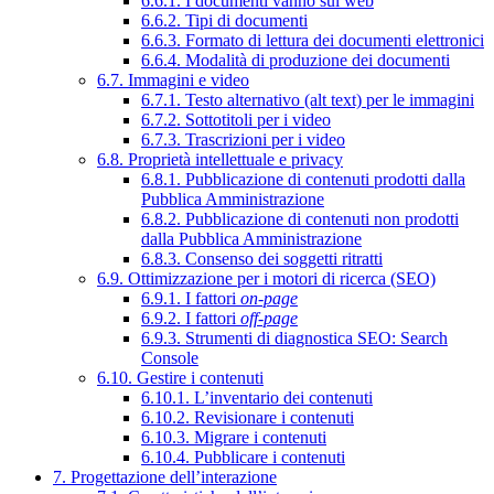
6.6.1. I documenti vanno sul web
6.6.2. Tipi di documenti
6.6.3. Formato di lettura dei documenti elettronici
6.6.4. Modalità di produzione dei documenti
6.7. Immagini e video
6.7.1. Testo alternativo (alt text) per le immagini
6.7.2. Sottotitoli per i video
6.7.3. Trascrizioni per i video
6.8. Proprietà intellettuale e privacy
6.8.1. Pubblicazione di contenuti prodotti dalla
Pubblica Amministrazione
6.8.2. Pubblicazione di contenuti non prodotti
dalla Pubblica Amministrazione
6.8.3. Consenso dei soggetti ritratti
6.9. Ottimizzazione per i motori di ricerca (SEO)
6.9.1. I fattori
on-page
6.9.2. I fattori
off-page
6.9.3. Strumenti di diagnostica SEO: Search
Console
6.10. Gestire i contenuti
6.10.1. L’inventario dei contenuti
6.10.2. Revisionare i contenuti
6.10.3. Migrare i contenuti
6.10.4. Pubblicare i contenuti
7. Progettazione dell’interazione