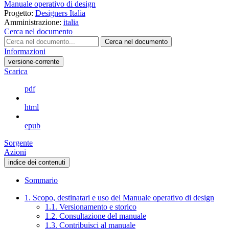
Manuale operativo di design
Progetto:
Designers Italia
Amministrazione:
italia
Cerca nel documento
Cerca nel documento
Informazioni
versione-corrente
Scarica
pdf
html
epub
Sorgente
Azioni
indice dei contenuti
Sommario
1. Scopo, destinatari e uso del Manuale operativo di design
1.1. Versionamento e storico
1.2. Consultazione del manuale
1.3. Contribuisci al manuale