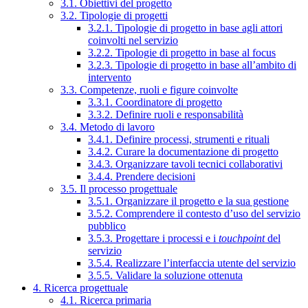
3.1. Obiettivi del progetto
3.2. Tipologie di progetti
3.2.1. Tipologie di progetto in base agli attori
coinvolti nel servizio
3.2.2. Tipologie di progetto in base al focus
3.2.3. Tipologie di progetto in base all’ambito di
intervento
3.3. Competenze, ruoli e figure coinvolte
3.3.1. Coordinatore di progetto
3.3.2. Definire ruoli e responsabilità
3.4. Metodo di lavoro
3.4.1. Definire processi, strumenti e rituali
3.4.2. Curare la documentazione di progetto
3.4.3. Organizzare tavoli tecnici collaborativi
3.4.4. Prendere decisioni
3.5. Il processo progettuale
3.5.1. Organizzare il progetto e la sua gestione
3.5.2. Comprendere il contesto d’uso del servizio
pubblico
3.5.3. Progettare i processi e i
touchpoint
del
servizio
3.5.4. Realizzare l’interfaccia utente del servizio
3.5.5. Validare la soluzione ottenuta
4. Ricerca progettuale
4.1. Ricerca primaria