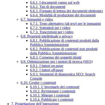
6.6.1. I documenti vanno sul web
6.6.2. Tipi di documenti
6.6.3. Formato di lettura dei documenti elettronici
6.6.4. Modalità di produzione dei documenti
6.7. Immagini e video
6.7.1. Testo alternativo (alt text) per le immagini
6.7.2. Sottotitoli per i video
6.7.3. Trascrizioni per i video
6.8. Proprietà intellettuale e privacy
6.8.1. Pubblicazione di contenuti prodotti dalla
Pubblica Amministrazione
6.8.2. Pubblicazione di contenuti non prodotti
dalla Pubblica Amministrazione
6.8.3. Consenso dei soggetti ritratti
6.9. Ottimizzazione per i motori di ricerca (SEO)
6.9.1. I fattori
on-page
6.9.2. I fattori
off-page
6.9.3. Strumenti di diagnostica SEO: Search
Console
6.10. Gestire i contenuti
6.10.1. L’inventario dei contenuti
6.10.2. Revisionare i contenuti
6.10.3. Migrare i contenuti
6.10.4. Pubblicare i contenuti
7. Progettazione dell’interazione