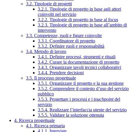
3.2. Tipologie di progetti
3.2.1. Tipologie di progetto in base agli attori
coinvolti nel servizio
3.2.2. Tipologie di progetto in base al focus
3.2.3. Tipologie di progetto in base all’ambito di
intervento
3.3. Competenze, ruoli e figure coinvolte
3.3.1. Coordinatore di progetto
3.3.2. Definire ruoli e responsabilità
3.4. Metodo di lavoro
3.4.1. Definire processi, strumenti e rituali
3.4.2. Curare la documentazione di progetto
3.4.3. Organizzare tavoli tecnici collaborativi
3.4.4. Prendere decisioni
3.5. Il processo progettuale
3.5.1. Organizzare il progetto e la sua gestione
3.5.2. Comprendere il contesto d’uso del servizio
pubblico
3.5.3. Progettare i processi e i
touchpoint
del
servizio
3.5.4. Realizzare l’interfaccia utente del servizio
3.5.5. Validare la soluzione ottenuta
4. Ricerca progettuale
4.1. Ricerca primaria
4.1.1. Interviste