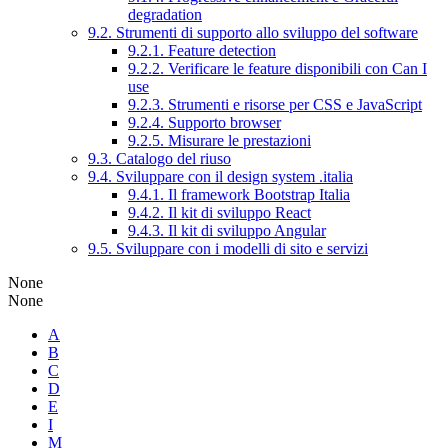
degradation
9.2. Strumenti di supporto allo sviluppo del software
9.2.1. Feature detection
9.2.2. Verificare le feature disponibili con Can I
use
9.2.3. Strumenti e risorse per CSS e JavaScript
9.2.4. Supporto browser
9.2.5. Misurare le prestazioni
9.3. Catalogo del riuso
9.4. Sviluppare con il design system .italia
9.4.1. Il framework Bootstrap Italia
9.4.2. Il kit di sviluppo React
9.4.3. Il kit di sviluppo Angular
9.5. Sviluppare con i modelli di sito e servizi
None
None
A
B
C
D
E
I
M