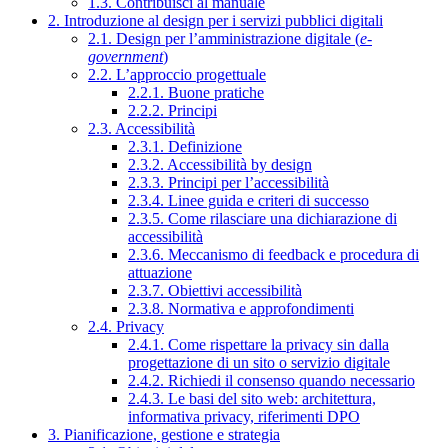
1.3. Contribuisci al manuale
2. Introduzione al design per i servizi pubblici digitali
2.1. Design per l’amministrazione digitale (
e-
government
)
2.2. L’approccio progettuale
2.2.1. Buone pratiche
2.2.2. Principi
2.3. Accessibilità
2.3.1. Definizione
2.3.2. Accessibilità by design
2.3.3. Principi per l’accessibilità
2.3.4. Linee guida e criteri di successo
2.3.5. Come rilasciare una dichiarazione di
accessibilità
2.3.6. Meccanismo di feedback e procedura di
attuazione
2.3.7. Obiettivi accessibilità
2.3.8. Normativa e approfondimenti
2.4. Privacy
2.4.1. Come rispettare la privacy sin dalla
progettazione di un sito o servizio digitale
2.4.2. Richiedi il consenso quando necessario
2.4.3. Le basi del sito web: architettura,
informativa privacy, riferimenti DPO
3. Pianificazione, gestione e strategia