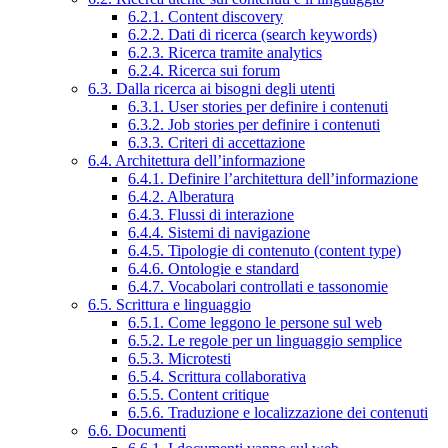
6.2.1. Content discovery
6.2.2. Dati di ricerca (search keywords)
6.2.3. Ricerca tramite analytics
6.2.4. Ricerca sui forum
6.3. Dalla ricerca ai bisogni degli utenti
6.3.1. User stories per definire i contenuti
6.3.2. Job stories per definire i contenuti
6.3.3. Criteri di accettazione
6.4. Architettura dell’informazione
6.4.1. Definire l’architettura dell’informazione
6.4.2. Alberatura
6.4.3. Flussi di interazione
6.4.4. Sistemi di navigazione
6.4.5. Tipologie di contenuto (content type)
6.4.6. Ontologie e standard
6.4.7. Vocabolari controllati e tassonomie
6.5. Scrittura e linguaggio
6.5.1. Come leggono le persone sul web
6.5.2. Le regole per un linguaggio semplice
6.5.3. Microtesti
6.5.4. Scrittura collaborativa
6.5.5. Content critique
6.5.6. Traduzione e localizzazione dei contenuti
6.6. Documenti