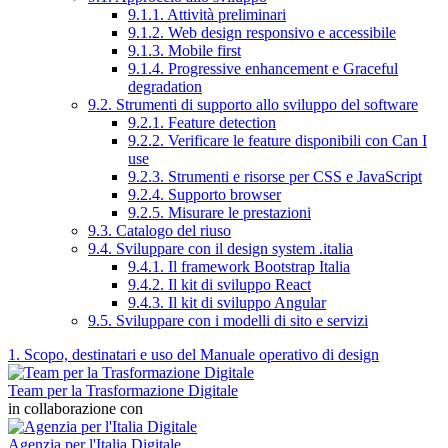
9.1.1. Attività preliminari
9.1.2. Web design responsivo e accessibile
9.1.3. Mobile first
9.1.4. Progressive enhancement e Graceful
degradation
9.2. Strumenti di supporto allo sviluppo del software
9.2.1. Feature detection
9.2.2. Verificare le feature disponibili con Can I
use
9.2.3. Strumenti e risorse per CSS e JavaScript
9.2.4. Supporto browser
9.2.5. Misurare le prestazioni
9.3. Catalogo del riuso
9.4. Sviluppare con il design system .italia
9.4.1. Il framework Bootstrap Italia
9.4.2. Il kit di sviluppo React
9.4.3. Il kit di sviluppo Angular
9.5. Sviluppare con i modelli di sito e servizi
1. Scopo, destinatari e uso del Manuale operativo di design
Team per la Trasformazione Digitale
in collaborazione con
Agenzia per l'Italia Digitale