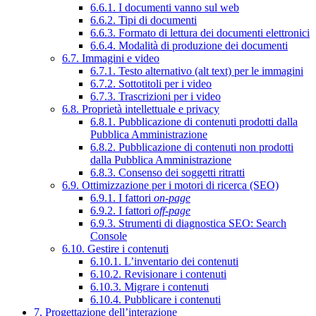
6.6.1. I documenti vanno sul web
6.6.2. Tipi di documenti
6.6.3. Formato di lettura dei documenti elettronici
6.6.4. Modalità di produzione dei documenti
6.7. Immagini e video
6.7.1. Testo alternativo (alt text) per le immagini
6.7.2. Sottotitoli per i video
6.7.3. Trascrizioni per i video
6.8. Proprietà intellettuale e privacy
6.8.1. Pubblicazione di contenuti prodotti dalla
Pubblica Amministrazione
6.8.2. Pubblicazione di contenuti non prodotti
dalla Pubblica Amministrazione
6.8.3. Consenso dei soggetti ritratti
6.9. Ottimizzazione per i motori di ricerca (SEO)
6.9.1. I fattori
on-page
6.9.2. I fattori
off-page
6.9.3. Strumenti di diagnostica SEO: Search
Console
6.10. Gestire i contenuti
6.10.1. L’inventario dei contenuti
6.10.2. Revisionare i contenuti
6.10.3. Migrare i contenuti
6.10.4. Pubblicare i contenuti
7. Progettazione dell’interazione