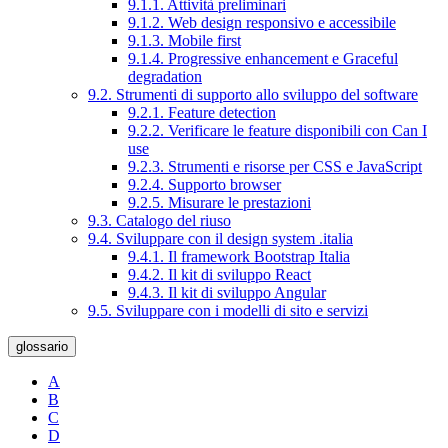
9.1.1. Attività preliminari
9.1.2. Web design responsivo e accessibile
9.1.3. Mobile first
9.1.4. Progressive enhancement e Graceful
degradation
9.2. Strumenti di supporto allo sviluppo del software
9.2.1. Feature detection
9.2.2. Verificare le feature disponibili con Can I
use
9.2.3. Strumenti e risorse per CSS e JavaScript
9.2.4. Supporto browser
9.2.5. Misurare le prestazioni
9.3. Catalogo del riuso
9.4. Sviluppare con il design system .italia
9.4.1. Il framework Bootstrap Italia
9.4.2. Il kit di sviluppo React
9.4.3. Il kit di sviluppo Angular
9.5. Sviluppare con i modelli di sito e servizi
glossario
A
B
C
D