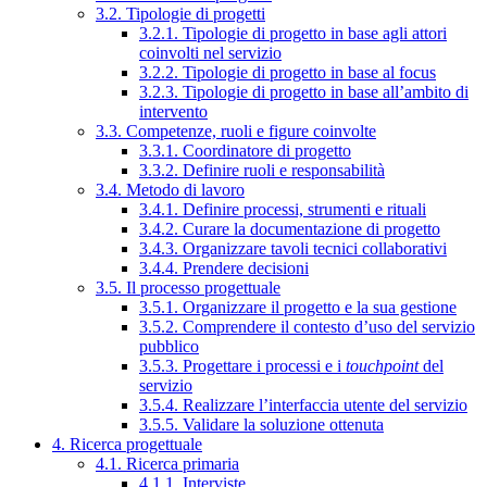
3.2. Tipologie di progetti
3.2.1. Tipologie di progetto in base agli attori
coinvolti nel servizio
3.2.2. Tipologie di progetto in base al focus
3.2.3. Tipologie di progetto in base all’ambito di
intervento
3.3. Competenze, ruoli e figure coinvolte
3.3.1. Coordinatore di progetto
3.3.2. Definire ruoli e responsabilità
3.4. Metodo di lavoro
3.4.1. Definire processi, strumenti e rituali
3.4.2. Curare la documentazione di progetto
3.4.3. Organizzare tavoli tecnici collaborativi
3.4.4. Prendere decisioni
3.5. Il processo progettuale
3.5.1. Organizzare il progetto e la sua gestione
3.5.2. Comprendere il contesto d’uso del servizio
pubblico
3.5.3. Progettare i processi e i
touchpoint
del
servizio
3.5.4. Realizzare l’interfaccia utente del servizio
3.5.5. Validare la soluzione ottenuta
4. Ricerca progettuale
4.1. Ricerca primaria
4.1.1. Interviste