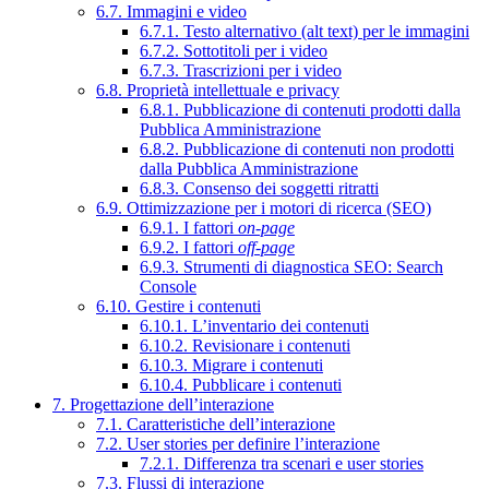
6.7. Immagini e video
6.7.1. Testo alternativo (alt text) per le immagini
6.7.2. Sottotitoli per i video
6.7.3. Trascrizioni per i video
6.8. Proprietà intellettuale e privacy
6.8.1. Pubblicazione di contenuti prodotti dalla
Pubblica Amministrazione
6.8.2. Pubblicazione di contenuti non prodotti
dalla Pubblica Amministrazione
6.8.3. Consenso dei soggetti ritratti
6.9. Ottimizzazione per i motori di ricerca (SEO)
6.9.1. I fattori
on-page
6.9.2. I fattori
off-page
6.9.3. Strumenti di diagnostica SEO: Search
Console
6.10. Gestire i contenuti
6.10.1. L’inventario dei contenuti
6.10.2. Revisionare i contenuti
6.10.3. Migrare i contenuti
6.10.4. Pubblicare i contenuti
7. Progettazione dell’interazione
7.1. Caratteristiche dell’interazione
7.2. User stories per definire l’interazione
7.2.1. Differenza tra scenari e user stories
7.3. Flussi di interazione