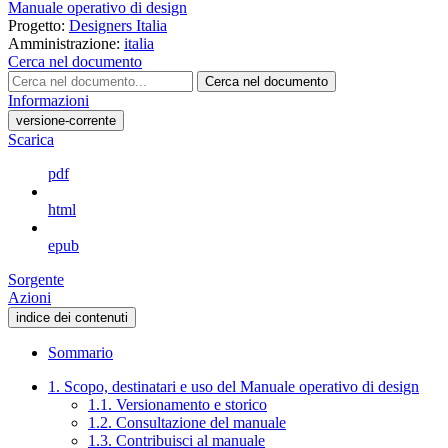
Manuale operativo di design
Progetto:
Designers Italia
Amministrazione:
italia
Cerca nel documento
Cerca nel documento
Informazioni
versione-corrente
Scarica
pdf
html
epub
Sorgente
Azioni
indice dei contenuti
Sommario
1. Scopo, destinatari e uso del Manuale operativo di design
1.1. Versionamento e storico
1.2. Consultazione del manuale
1.3. Contribuisci al manuale