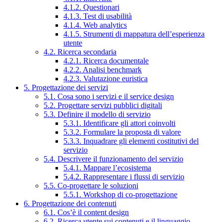
4.1.2. Questionari
4.1.3. Test di usabilità
4.1.4. Web analytics
4.1.5. Strumenti di mappatura dell’esperienza
utente
4.2. Ricerca secondaria
4.2.1. Ricerca documentale
4.2.2. Analisi benchmark
4.2.3. Valutazione euristica
5. Progettazione dei servizi
5.1. Cosa sono i servizi e il service design
5.2. Progettare servizi pubblici digitali
5.3. Definire il modello di servizio
5.3.1. Identificare gli attori coinvolti
5.3.2. Formulare la proposta di valore
5.3.3. Inquadrare gli elementi costitutivi del
servizio
5.4. Descrivere il funzionamento del servizio
5.4.1. Mappare l’ecosistema
5.4.2. Rappresentare i flussi di servizio
5.5. Co-progettare le soluzioni
5.5.1. Workshop di co-progettazione
6. Progettazione dei contenuti
6.1. Cos’è il content design
6.2. Ricerca utente sui contenuti e il linguaggio