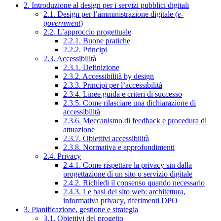
2. Introduzione al design per i servizi pubblici digitali
2.1. Design per l’amministrazione digitale (
e-
government
)
2.2. L’approccio progettuale
2.2.1. Buone pratiche
2.2.2. Principi
2.3. Accessibilità
2.3.1. Definizione
2.3.2. Accessibilità by design
2.3.3. Principi per l’accessibilità
2.3.4. Linee guida e criteri di successo
2.3.5. Come rilasciare una dichiarazione di
accessibilità
2.3.6. Meccanismo di feedback e procedura di
attuazione
2.3.7. Obiettivi accessibilità
2.3.8. Normativa e approfondimenti
2.4. Privacy
2.4.1. Come rispettare la privacy sin dalla
progettazione di un sito o servizio digitale
2.4.2. Richiedi il consenso quando necessario
2.4.3. Le basi del sito web: architettura,
informativa privacy, riferimenti DPO
3. Pianificazione, gestione e strategia
3.1. Obiettivi del progetto