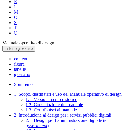
E
I
M
O
S
T
U
Manuale operativo di design
indici e glossario
contenuti
figure
tabelle
glossario
Sommario
1. Scopo, destinatari e uso del Manuale operativo di design
1.1. Versionamento e storico
1.2. Consultazione del manuale
1.3. Contribuisci al manuale
2. Introduzione al design per i servizi pubblici digitali
2.1. Design per l’amministrazione digitale (
e-
government
)