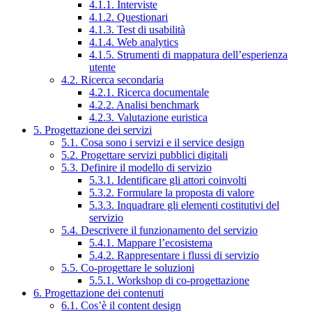
4.1.1. Interviste
4.1.2. Questionari
4.1.3. Test di usabilità
4.1.4. Web analytics
4.1.5. Strumenti di mappatura dell’esperienza
utente
4.2. Ricerca secondaria
4.2.1. Ricerca documentale
4.2.2. Analisi benchmark
4.2.3. Valutazione euristica
5. Progettazione dei servizi
5.1. Cosa sono i servizi e il service design
5.2. Progettare servizi pubblici digitali
5.3. Definire il modello di servizio
5.3.1. Identificare gli attori coinvolti
5.3.2. Formulare la proposta di valore
5.3.3. Inquadrare gli elementi costitutivi del
servizio
5.4. Descrivere il funzionamento del servizio
5.4.1. Mappare l’ecosistema
5.4.2. Rappresentare i flussi di servizio
5.5. Co-progettare le soluzioni
5.5.1. Workshop di co-progettazione
6. Progettazione dei contenuti
6.1. Cos’è il content design