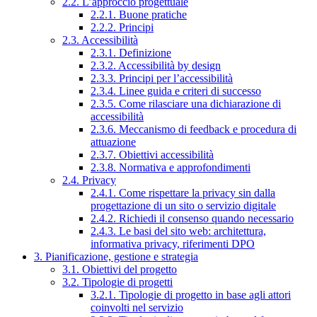
2.2. L’approccio progettuale
2.2.1. Buone pratiche
2.2.2. Principi
2.3. Accessibilità
2.3.1. Definizione
2.3.2. Accessibilità by design
2.3.3. Principi per l’accessibilità
2.3.4. Linee guida e criteri di successo
2.3.5. Come rilasciare una dichiarazione di
accessibilità
2.3.6. Meccanismo di feedback e procedura di
attuazione
2.3.7. Obiettivi accessibilità
2.3.8. Normativa e approfondimenti
2.4. Privacy
2.4.1. Come rispettare la privacy sin dalla
progettazione di un sito o servizio digitale
2.4.2. Richiedi il consenso quando necessario
2.4.3. Le basi del sito web: architettura,
informativa privacy, riferimenti DPO
3. Pianificazione, gestione e strategia
3.1. Obiettivi del progetto
3.2. Tipologie di progetti
3.2.1. Tipologie di progetto in base agli attori
coinvolti nel servizio