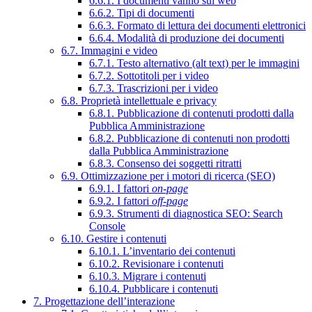
6.6.1. I documenti vanno sul web
6.6.2. Tipi di documenti
6.6.3. Formato di lettura dei documenti elettronici
6.6.4. Modalità di produzione dei documenti
6.7. Immagini e video
6.7.1. Testo alternativo (alt text) per le immagini
6.7.2. Sottotitoli per i video
6.7.3. Trascrizioni per i video
6.8. Proprietà intellettuale e privacy
6.8.1. Pubblicazione di contenuti prodotti dalla
Pubblica Amministrazione
6.8.2. Pubblicazione di contenuti non prodotti
dalla Pubblica Amministrazione
6.8.3. Consenso dei soggetti ritratti
6.9. Ottimizzazione per i motori di ricerca (SEO)
6.9.1. I fattori
on-page
6.9.2. I fattori
off-page
6.9.3. Strumenti di diagnostica SEO: Search
Console
6.10. Gestire i contenuti
6.10.1. L’inventario dei contenuti
6.10.2. Revisionare i contenuti
6.10.3. Migrare i contenuti
6.10.4. Pubblicare i contenuti
7. Progettazione dell’interazione