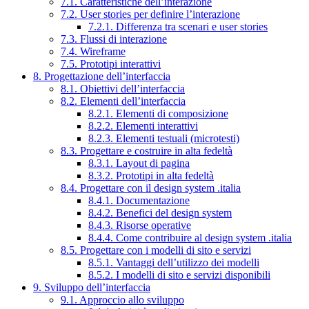
7.1. Caratteristiche dell’interazione
7.2. User stories per definire l’interazione
7.2.1. Differenza tra scenari e user stories
7.3. Flussi di interazione
7.4. Wireframe
7.5. Prototipi interattivi
8. Progettazione dell’interfaccia
8.1. Obiettivi dell’interfaccia
8.2. Elementi dell’interfaccia
8.2.1. Elementi di composizione
8.2.2. Elementi interattivi
8.2.3. Elementi testuali (microtesti)
8.3. Progettare e costruire in alta fedeltà
8.3.1. Layout di pagina
8.3.2. Prototipi in alta fedeltà
8.4. Progettare con il design system .italia
8.4.1. Documentazione
8.4.2. Benefici del design system
8.4.3. Risorse operative
8.4.4. Come contribuire al design system .italia
8.5. Progettare con i modelli di sito e servizi
8.5.1. Vantaggi dell’utilizzo dei modelli
8.5.2. I modelli di sito e servizi disponibili
9. Sviluppo dell’interfaccia
9.1. Approccio allo sviluppo