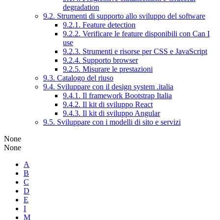
degradation
9.2. Strumenti di supporto allo sviluppo del software
9.2.1. Feature detection
9.2.2. Verificare le feature disponibili con Can I
use
9.2.3. Strumenti e risorse per CSS e JavaScript
9.2.4. Supporto browser
9.2.5. Misurare le prestazioni
9.3. Catalogo del riuso
9.4. Sviluppare con il design system .italia
9.4.1. Il framework Bootstrap Italia
9.4.2. Il kit di sviluppo React
9.4.3. Il kit di sviluppo Angular
9.5. Sviluppare con i modelli di sito e servizi
None
None
A
B
C
D
E
I
M