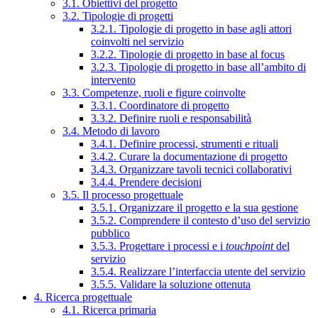
3.1. Obiettivi del progetto
3.2. Tipologie di progetti
3.2.1. Tipologie di progetto in base agli attori
coinvolti nel servizio
3.2.2. Tipologie di progetto in base al focus
3.2.3. Tipologie di progetto in base all’ambito di
intervento
3.3. Competenze, ruoli e figure coinvolte
3.3.1. Coordinatore di progetto
3.3.2. Definire ruoli e responsabilità
3.4. Metodo di lavoro
3.4.1. Definire processi, strumenti e rituali
3.4.2. Curare la documentazione di progetto
3.4.3. Organizzare tavoli tecnici collaborativi
3.4.4. Prendere decisioni
3.5. Il processo progettuale
3.5.1. Organizzare il progetto e la sua gestione
3.5.2. Comprendere il contesto d’uso del servizio
pubblico
3.5.3. Progettare i processi e i
touchpoint
del
servizio
3.5.4. Realizzare l’interfaccia utente del servizio
3.5.5. Validare la soluzione ottenuta
4. Ricerca progettuale
4.1. Ricerca primaria