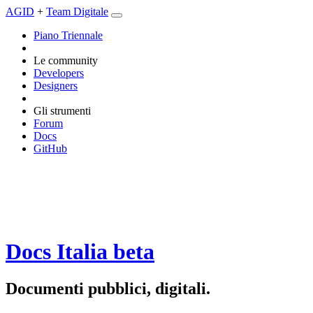
AGID
+
Team Digitale
Piano Triennale
Le community
Developers
Designers
Gli strumenti
Forum
Docs
GitHub
Docs Italia
beta
Documenti pubblici, digitali.