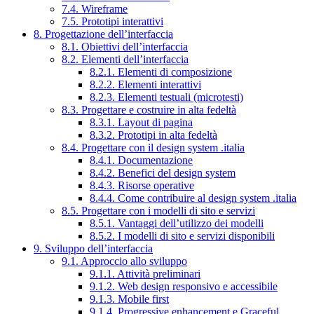
7.4. Wireframe
7.5. Prototipi interattivi
8. Progettazione dell’interfaccia
8.1. Obiettivi dell’interfaccia
8.2. Elementi dell’interfaccia
8.2.1. Elementi di composizione
8.2.2. Elementi interattivi
8.2.3. Elementi testuali (microtesti)
8.3. Progettare e costruire in alta fedeltà
8.3.1. Layout di pagina
8.3.2. Prototipi in alta fedeltà
8.4. Progettare con il design system .italia
8.4.1. Documentazione
8.4.2. Benefici del design system
8.4.3. Risorse operative
8.4.4. Come contribuire al design system .italia
8.5. Progettare con i modelli di sito e servizi
8.5.1. Vantaggi dell’utilizzo dei modelli
8.5.2. I modelli di sito e servizi disponibili
9. Sviluppo dell’interfaccia
9.1. Approccio allo sviluppo
9.1.1. Attività preliminari
9.1.2. Web design responsivo e accessibile
9.1.3. Mobile first
9.1.4. Progressive enhancement e Graceful