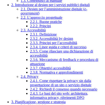
1.3. Contribuisci al manuale
2. Introduzione al design per i servizi pubblici digitali
2.1. Design per l’amministrazione digitale (
e-
government
)
2.2. L’approccio progettuale
2.2.1. Buone pratiche
2.2.2. Principi
2.3. Accessibilità
2.3.1. Definizione
2.3.2. Accessibilità by design
2.3.3. Principi per l’accessibilità
2.3.4. Linee guida e criteri di successo
2.3.5. Come rilasciare una dichiarazione di
accessibilità
2.3.6. Meccanismo di feedback e procedura di
attuazione
2.3.7. Obiettivi accessibilità
2.3.8. Normativa e approfondimenti
2.4. Privacy
2.4.1. Come rispettare la privacy sin dalla
progettazione di un sito o servizio digitale
2.4.2. Richiedi il consenso quando necessario
2.4.3. Le basi del sito web: architettura,
informativa privacy, riferimenti DPO
3. Pianificazione, gestione e strategia