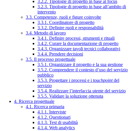
3.2.2. Tipologie di progetto in base al focus
3.2.3. Tipologie di progetto in base all’ambito di
intervento
3.3. Competenze, ruoli e figure coinvolte
3.3.1. Coordinatore di progetto
3.3.2. Definire ruoli e responsabilità
3.4. Metodo di lavoro
3.4.1. Definire processi, strumenti e rituali
3.4.2. Curare la documentazione di progetto
3.4.3. Organizzare tavoli tecnici collaborativi
3.4.4. Prendere decisioni
3.5. Il processo progettuale
3.5.1. Organizzare il progetto e la sua gestione
3.5.2. Comprendere il contesto d’uso del servizio
pubblico
3.5.3. Progettare i processi e i
touchpoint
del
servizio
3.5.4. Realizzare l’interfaccia utente del servizio
3.5.5. Validare la soluzione ottenuta
4. Ricerca progettuale
4.1. Ricerca primaria
4.1.1. Interviste
4.1.2. Questionari
4.1.3. Test di usabilità
4.1.4. Web analytics