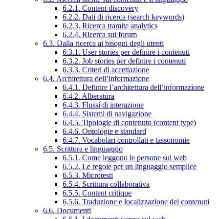
6.2.1. Content discovery
6.2.2. Dati di ricerca (search keywords)
6.2.3. Ricerca tramite analytics
6.2.4. Ricerca sui forum
6.3. Dalla ricerca ai bisogni degli utenti
6.3.1. User stories per definire i contenuti
6.3.2. Job stories per definire i contenuti
6.3.3. Criteri di accettazione
6.4. Architettura dell’informazione
6.4.1. Definire l’architettura dell’informazione
6.4.2. Alberatura
6.4.3. Flussi di interazione
6.4.4. Sistemi di navigazione
6.4.5. Tipologie di contenuto (content type)
6.4.6. Ontologie e standard
6.4.7. Vocabolari controllati e tassonomie
6.5. Scrittura e linguaggio
6.5.1. Come leggono le persone sul web
6.5.2. Le regole per un linguaggio semplice
6.5.3. Microtesti
6.5.4. Scrittura collaborativa
6.5.5. Content critique
6.5.6. Traduzione e localizzazione dei contenuti
6.6. Documenti