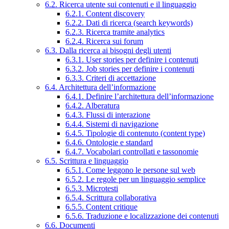
6.2. Ricerca utente sui contenuti e il linguaggio
6.2.1. Content discovery
6.2.2. Dati di ricerca (search keywords)
6.2.3. Ricerca tramite analytics
6.2.4. Ricerca sui forum
6.3. Dalla ricerca ai bisogni degli utenti
6.3.1. User stories per definire i contenuti
6.3.2. Job stories per definire i contenuti
6.3.3. Criteri di accettazione
6.4. Architettura dell’informazione
6.4.1. Definire l’architettura dell’informazione
6.4.2. Alberatura
6.4.3. Flussi di interazione
6.4.4. Sistemi di navigazione
6.4.5. Tipologie di contenuto (content type)
6.4.6. Ontologie e standard
6.4.7. Vocabolari controllati e tassonomie
6.5. Scrittura e linguaggio
6.5.1. Come leggono le persone sul web
6.5.2. Le regole per un linguaggio semplice
6.5.3. Microtesti
6.5.4. Scrittura collaborativa
6.5.5. Content critique
6.5.6. Traduzione e localizzazione dei contenuti
6.6. Documenti