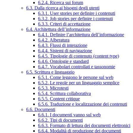
6.2.4. Ricerca sui forum
6.3. Dalla ricerca ai bisogni degli utenti
6.3.1. User stories per definire i contenuti
6.3.2. Job stories per definire i contenuti
6.3.3. Criteri di accettazione
6.4. Architettura dell’informazione
6.4.1. Definire l’architettura dell’informazione
6.4.2. Alberatura
6.4.3. Flussi di interazione
6.4.4. Sistemi di navigazione
6.4.5. Tipologie di contenuto (content type)
6.4.6. Ontologie e standard
6.4.7. Vocabolari controllati e tassonomie
6.5. Scrittura e linguaggio
6.5.1. Come leggono le persone sul web
6.5.2. Le regole per un linguaggio semplice
6.5.3. Microtesti
6.5.4. Scrittura collaborativa
6.5.5. Content critique
6.5.6. Traduzione e localizzazione dei contenuti
6.6. Documenti
6.6.1. I documenti vanno sul web
6.6.2. Tipi di documenti
6.6.3. Formato di lettura dei documenti elettronici
6.6.4. Modalità di produzione dei documenti