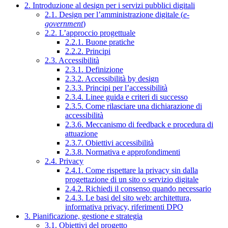
2. Introduzione al design per i servizi pubblici digitali
2.1. Design per l’amministrazione digitale (
e-
government
)
2.2. L’approccio progettuale
2.2.1. Buone pratiche
2.2.2. Principi
2.3. Accessibilità
2.3.1. Definizione
2.3.2. Accessibilità by design
2.3.3. Principi per l’accessibilità
2.3.4. Linee guida e criteri di successo
2.3.5. Come rilasciare una dichiarazione di
accessibilità
2.3.6. Meccanismo di feedback e procedura di
attuazione
2.3.7. Obiettivi accessibilità
2.3.8. Normativa e approfondimenti
2.4. Privacy
2.4.1. Come rispettare la privacy sin dalla
progettazione di un sito o servizio digitale
2.4.2. Richiedi il consenso quando necessario
2.4.3. Le basi del sito web: architettura,
informativa privacy, riferimenti DPO
3. Pianificazione, gestione e strategia
3.1. Obiettivi del progetto