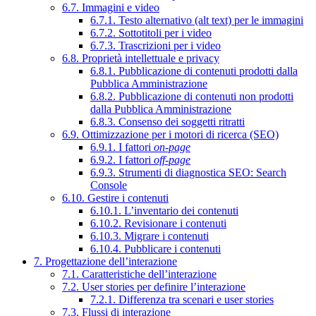
6.7. Immagini e video
6.7.1. Testo alternativo (alt text) per le immagini
6.7.2. Sottotitoli per i video
6.7.3. Trascrizioni per i video
6.8. Proprietà intellettuale e privacy
6.8.1. Pubblicazione di contenuti prodotti dalla
Pubblica Amministrazione
6.8.2. Pubblicazione di contenuti non prodotti
dalla Pubblica Amministrazione
6.8.3. Consenso dei soggetti ritratti
6.9. Ottimizzazione per i motori di ricerca (SEO)
6.9.1. I fattori
on-page
6.9.2. I fattori
off-page
6.9.3. Strumenti di diagnostica SEO: Search
Console
6.10. Gestire i contenuti
6.10.1. L’inventario dei contenuti
6.10.2. Revisionare i contenuti
6.10.3. Migrare i contenuti
6.10.4. Pubblicare i contenuti
7. Progettazione dell’interazione
7.1. Caratteristiche dell’interazione
7.2. User stories per definire l’interazione
7.2.1. Differenza tra scenari e user stories
7.3. Flussi di interazione