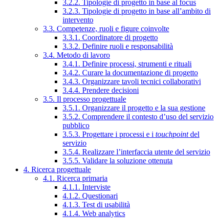
3.2.2. Tipologie di progetto in base al focus
3.2.3. Tipologie di progetto in base all’ambito di
intervento
3.3. Competenze, ruoli e figure coinvolte
3.3.1. Coordinatore di progetto
3.3.2. Definire ruoli e responsabilità
3.4. Metodo di lavoro
3.4.1. Definire processi, strumenti e rituali
3.4.2. Curare la documentazione di progetto
3.4.3. Organizzare tavoli tecnici collaborativi
3.4.4. Prendere decisioni
3.5. Il processo progettuale
3.5.1. Organizzare il progetto e la sua gestione
3.5.2. Comprendere il contesto d’uso del servizio
pubblico
3.5.3. Progettare i processi e i
touchpoint
del
servizio
3.5.4. Realizzare l’interfaccia utente del servizio
3.5.5. Validare la soluzione ottenuta
4. Ricerca progettuale
4.1. Ricerca primaria
4.1.1. Interviste
4.1.2. Questionari
4.1.3. Test di usabilità
4.1.4. Web analytics