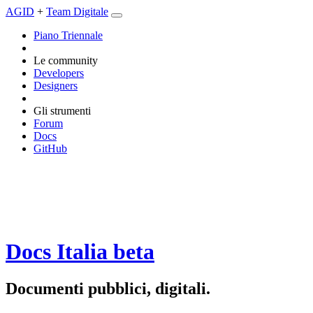
AGID
+
Team Digitale
Piano Triennale
Le community
Developers
Designers
Gli strumenti
Forum
Docs
GitHub
Docs Italia
beta
Documenti pubblici, digitali.