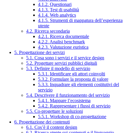
4.1.2. Questionari
4.1.3. Test di usabilità
4.1.4. Web analytics
4.1.5. Strumenti di mappatura dell’esperienza
utente
4.2. Ricerca secondaria
4.2.1. Ricerca documentale
4.2.2. Analisi benchmark
4.2.3. Valutazione euristica
5. Progettazione dei servizi
5.1. Cosa sono i servizi e il service design
5.2. Progettare servizi pubblici digitali
5.3. Definire il modello di servizio
5.3.1. Identificare gli attori coinvolti
5.3.2. Formulare la proposta di valore
5.3.3. Inquadrare gli elementi costitutivi del
servizio
5.4. Descrivere il funzionamento del servizio
5.4.1. Mappare l’ecosistema
5.4.2. Rappresentare i flussi di servizio
5.5. Co-progettare le soluzioni
5.5.1. Workshop di co-progettazione
6. Progettazione dei contenuti
6.1. Cos’è il content design
6.2. Ricerca utente sui contenuti e il linguaggio