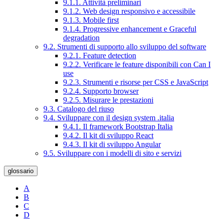
9.1.1. Attività preliminari
9.1.2. Web design responsivo e accessibile
9.1.3. Mobile first
9.1.4. Progressive enhancement e Graceful
degradation
9.2. Strumenti di supporto allo sviluppo del software
9.2.1. Feature detection
9.2.2. Verificare le feature disponibili con Can I
use
9.2.3. Strumenti e risorse per CSS e JavaScript
9.2.4. Supporto browser
9.2.5. Misurare le prestazioni
9.3. Catalogo del riuso
9.4. Sviluppare con il design system .italia
9.4.1. Il framework Bootstrap Italia
9.4.2. Il kit di sviluppo React
9.4.3. Il kit di sviluppo Angular
9.5. Sviluppare con i modelli di sito e servizi
glossario
A
B
C
D