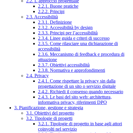
2.2. L’approccio progettuale
2.2.1. Buone pratiche
2.2.2. Principi
2.3. Accessibilità
2.3.1. Definizione
2.3.2. Accessibilità by design
2.3.3. Principi per l’accessibilità
2.3.4. Linee guida e criteri di successo
2.3.5. Come rilasciare una dichiarazione di
accessibilità
2.3.6. Meccanismo di feedback e procedura di
attuazione
2.3.7. Obiettivi accessibilità
2.3.8. Normativa e approfondimenti
2.4. Privacy
2.4.1. Come rispettare la privacy sin dalla
progettazione di un sito o servizio digitale
2.4.2. Richiedi il consenso quando necessario
2.4.3. Le basi del sito web: architettura,
informativa privacy, riferimenti DPO
3. Pianificazione, gestione e strategia
3.1. Obiettivi del progetto
3.2. Tipologie di progetti
3.2.1. Tipologie di progetto in base agli attori
coinvolti nel servizio