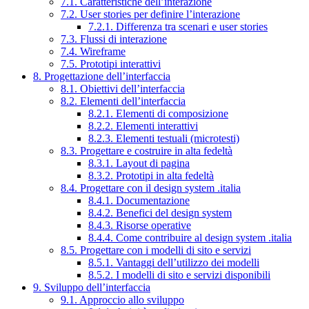
7.1. Caratteristiche dell’interazione
7.2. User stories per definire l’interazione
7.2.1. Differenza tra scenari e user stories
7.3. Flussi di interazione
7.4. Wireframe
7.5. Prototipi interattivi
8. Progettazione dell’interfaccia
8.1. Obiettivi dell’interfaccia
8.2. Elementi dell’interfaccia
8.2.1. Elementi di composizione
8.2.2. Elementi interattivi
8.2.3. Elementi testuali (microtesti)
8.3. Progettare e costruire in alta fedeltà
8.3.1. Layout di pagina
8.3.2. Prototipi in alta fedeltà
8.4. Progettare con il design system .italia
8.4.1. Documentazione
8.4.2. Benefici del design system
8.4.3. Risorse operative
8.4.4. Come contribuire al design system .italia
8.5. Progettare con i modelli di sito e servizi
8.5.1. Vantaggi dell’utilizzo dei modelli
8.5.2. I modelli di sito e servizi disponibili
9. Sviluppo dell’interfaccia
9.1. Approccio allo sviluppo