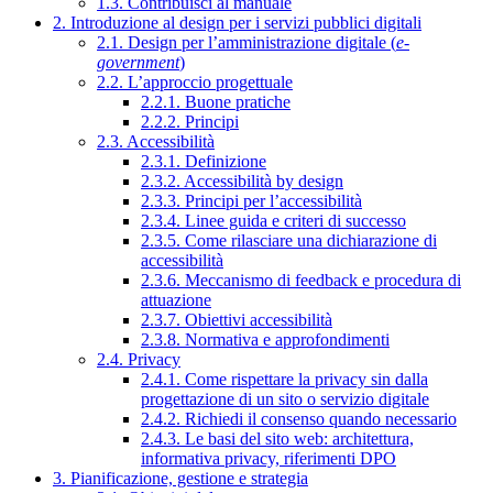
1.3. Contribuisci al manuale
2. Introduzione al design per i servizi pubblici digitali
2.1. Design per l’amministrazione digitale (
e-
government
)
2.2. L’approccio progettuale
2.2.1. Buone pratiche
2.2.2. Principi
2.3. Accessibilità
2.3.1. Definizione
2.3.2. Accessibilità by design
2.3.3. Principi per l’accessibilità
2.3.4. Linee guida e criteri di successo
2.3.5. Come rilasciare una dichiarazione di
accessibilità
2.3.6. Meccanismo di feedback e procedura di
attuazione
2.3.7. Obiettivi accessibilità
2.3.8. Normativa e approfondimenti
2.4. Privacy
2.4.1. Come rispettare la privacy sin dalla
progettazione di un sito o servizio digitale
2.4.2. Richiedi il consenso quando necessario
2.4.3. Le basi del sito web: architettura,
informativa privacy, riferimenti DPO
3. Pianificazione, gestione e strategia