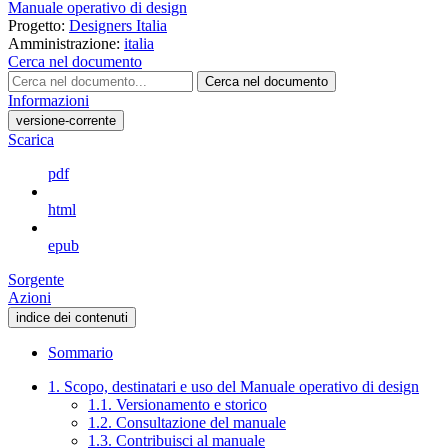
Manuale operativo di design
Progetto:
Designers Italia
Amministrazione:
italia
Cerca nel documento
Cerca nel documento
Informazioni
versione-corrente
Scarica
pdf
html
epub
Sorgente
Azioni
indice dei contenuti
Sommario
1. Scopo, destinatari e uso del Manuale operativo di design
1.1. Versionamento e storico
1.2. Consultazione del manuale
1.3. Contribuisci al manuale