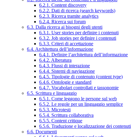
6.2.1. Content discovery
6.2.2. Dati di ricerca (search keywords)
6.2.3. Ricerca tramite analytics
6.2.4. Ricerca sui forum
6.3. Dalla ricerca ai bisogni degli utenti
6.3.1. User stories per definire i contenuti
6.3.2. Job stories per definire i contenuti
6.3.3. Criteri di accettazione
6.4. Architettura dell’informazione
6.4.1. Definire l’architettura dell’informazione
6.4.2. Alberatura
6.4.3. Flussi di interazione
6.4.4. Sistemi di navigazione
6.4.5. Tipologie di contenuto (content type)
6.4.6. Ontologie e standard
6.4.7. Vocabolari controllati e tassonomie
6.5. Scrittura e linguaggio
6.5.1. Come leggono le persone sul web
6.5.2. Le regole per un linguaggio semplice
6.5.3. Microtesti
6.5.4. Scrittura collaborativa
6.5.5. Content critique
6.5.6. Traduzione e localizzazione dei contenuti
6.6. Documenti