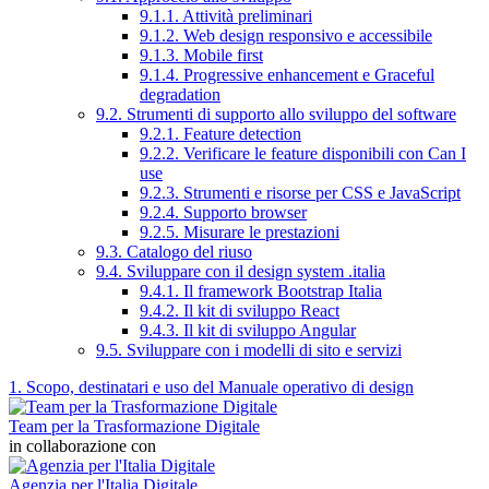
9.1.1. Attività preliminari
9.1.2. Web design responsivo e accessibile
9.1.3. Mobile first
9.1.4. Progressive enhancement e Graceful
degradation
9.2. Strumenti di supporto allo sviluppo del software
9.2.1. Feature detection
9.2.2. Verificare le feature disponibili con Can I
use
9.2.3. Strumenti e risorse per CSS e JavaScript
9.2.4. Supporto browser
9.2.5. Misurare le prestazioni
9.3. Catalogo del riuso
9.4. Sviluppare con il design system .italia
9.4.1. Il framework Bootstrap Italia
9.4.2. Il kit di sviluppo React
9.4.3. Il kit di sviluppo Angular
9.5. Sviluppare con i modelli di sito e servizi
1. Scopo, destinatari e uso del Manuale operativo di design
Team per la Trasformazione Digitale
in collaborazione con
Agenzia per l'Italia Digitale