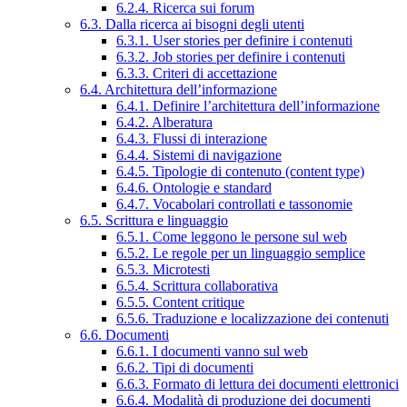
6.2.4. Ricerca sui forum
6.3. Dalla ricerca ai bisogni degli utenti
6.3.1. User stories per definire i contenuti
6.3.2. Job stories per definire i contenuti
6.3.3. Criteri di accettazione
6.4. Architettura dell’informazione
6.4.1. Definire l’architettura dell’informazione
6.4.2. Alberatura
6.4.3. Flussi di interazione
6.4.4. Sistemi di navigazione
6.4.5. Tipologie di contenuto (content type)
6.4.6. Ontologie e standard
6.4.7. Vocabolari controllati e tassonomie
6.5. Scrittura e linguaggio
6.5.1. Come leggono le persone sul web
6.5.2. Le regole per un linguaggio semplice
6.5.3. Microtesti
6.5.4. Scrittura collaborativa
6.5.5. Content critique
6.5.6. Traduzione e localizzazione dei contenuti
6.6. Documenti
6.6.1. I documenti vanno sul web
6.6.2. Tipi di documenti
6.6.3. Formato di lettura dei documenti elettronici
6.6.4. Modalità di produzione dei documenti