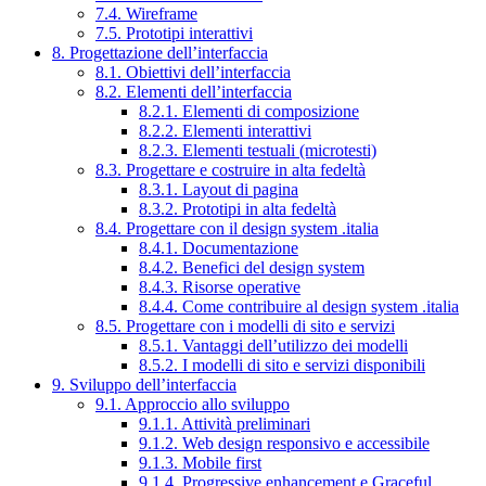
7.4. Wireframe
7.5. Prototipi interattivi
8. Progettazione dell’interfaccia
8.1. Obiettivi dell’interfaccia
8.2. Elementi dell’interfaccia
8.2.1. Elementi di composizione
8.2.2. Elementi interattivi
8.2.3. Elementi testuali (microtesti)
8.3. Progettare e costruire in alta fedeltà
8.3.1. Layout di pagina
8.3.2. Prototipi in alta fedeltà
8.4. Progettare con il design system .italia
8.4.1. Documentazione
8.4.2. Benefici del design system
8.4.3. Risorse operative
8.4.4. Come contribuire al design system .italia
8.5. Progettare con i modelli di sito e servizi
8.5.1. Vantaggi dell’utilizzo dei modelli
8.5.2. I modelli di sito e servizi disponibili
9. Sviluppo dell’interfaccia
9.1. Approccio allo sviluppo
9.1.1. Attività preliminari
9.1.2. Web design responsivo e accessibile
9.1.3. Mobile first
9.1.4. Progressive enhancement e Graceful