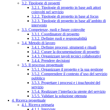
3.2. Tipologie di progetti
3.2.1. Tipologie di progetto in base agli attori
coinvolti nel servizio
3.2.2. Tipologie di progetto in base al focus
3.2.3. Tipologie di progetto in base all’ambito di
intervento
3.3. Competenze, ruoli e figure coinvolte
3.3.1. Coordinatore di progetto
3.3.2. Definire ruoli e responsabilità
3.4. Metodo di lavoro
3.4.1. Definire processi, strumenti e rituali
3.4.2. Curare la documentazione di progetto
3.4.3. Organizzare tavoli tecnici collaborativi
3.4.4. Prendere decisioni
3.5. Il processo progettuale
3.5.1. Organizzare il progetto e la sua gestione
3.5.2. Comprendere il contesto d’uso del servizio
pubblico
3.5.3. Progettare i processi e i
touchpoint
del
servizio
3.5.4. Realizzare l’interfaccia utente del servizio
3.5.5. Validare la soluzione ottenuta
4. Ricerca progettuale
4.1. Ricerca primaria
4.1.1. Interviste