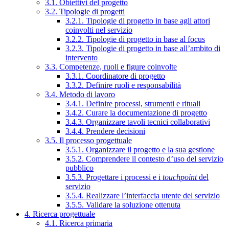
3.1. Obiettivi del progetto
3.2. Tipologie di progetti
3.2.1. Tipologie di progetto in base agli attori
coinvolti nel servizio
3.2.2. Tipologie di progetto in base al focus
3.2.3. Tipologie di progetto in base all’ambito di
intervento
3.3. Competenze, ruoli e figure coinvolte
3.3.1. Coordinatore di progetto
3.3.2. Definire ruoli e responsabilità
3.4. Metodo di lavoro
3.4.1. Definire processi, strumenti e rituali
3.4.2. Curare la documentazione di progetto
3.4.3. Organizzare tavoli tecnici collaborativi
3.4.4. Prendere decisioni
3.5. Il processo progettuale
3.5.1. Organizzare il progetto e la sua gestione
3.5.2. Comprendere il contesto d’uso del servizio
pubblico
3.5.3. Progettare i processi e i
touchpoint
del
servizio
3.5.4. Realizzare l’interfaccia utente del servizio
3.5.5. Validare la soluzione ottenuta
4. Ricerca progettuale
4.1. Ricerca primaria