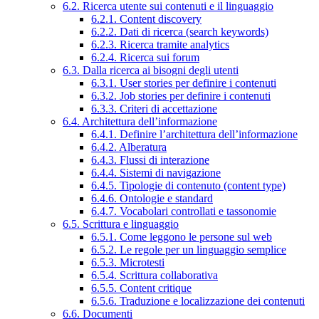
6.2. Ricerca utente sui contenuti e il linguaggio
6.2.1. Content discovery
6.2.2. Dati di ricerca (search keywords)
6.2.3. Ricerca tramite analytics
6.2.4. Ricerca sui forum
6.3. Dalla ricerca ai bisogni degli utenti
6.3.1. User stories per definire i contenuti
6.3.2. Job stories per definire i contenuti
6.3.3. Criteri di accettazione
6.4. Architettura dell’informazione
6.4.1. Definire l’architettura dell’informazione
6.4.2. Alberatura
6.4.3. Flussi di interazione
6.4.4. Sistemi di navigazione
6.4.5. Tipologie di contenuto (content type)
6.4.6. Ontologie e standard
6.4.7. Vocabolari controllati e tassonomie
6.5. Scrittura e linguaggio
6.5.1. Come leggono le persone sul web
6.5.2. Le regole per un linguaggio semplice
6.5.3. Microtesti
6.5.4. Scrittura collaborativa
6.5.5. Content critique
6.5.6. Traduzione e localizzazione dei contenuti
6.6. Documenti