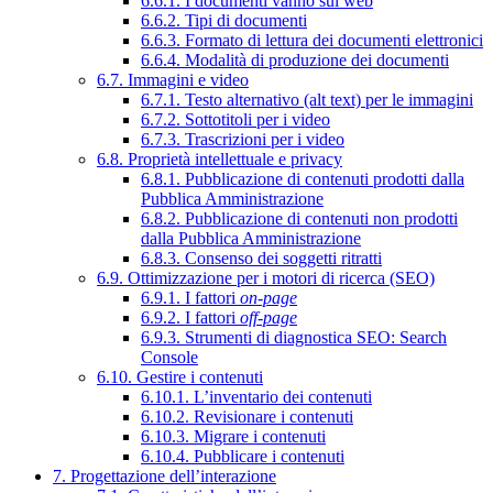
6.6.1. I documenti vanno sul web
6.6.2. Tipi di documenti
6.6.3. Formato di lettura dei documenti elettronici
6.6.4. Modalità di produzione dei documenti
6.7. Immagini e video
6.7.1. Testo alternativo (alt text) per le immagini
6.7.2. Sottotitoli per i video
6.7.3. Trascrizioni per i video
6.8. Proprietà intellettuale e privacy
6.8.1. Pubblicazione di contenuti prodotti dalla
Pubblica Amministrazione
6.8.2. Pubblicazione di contenuti non prodotti
dalla Pubblica Amministrazione
6.8.3. Consenso dei soggetti ritratti
6.9. Ottimizzazione per i motori di ricerca (SEO)
6.9.1. I fattori
on-page
6.9.2. I fattori
off-page
6.9.3. Strumenti di diagnostica SEO: Search
Console
6.10. Gestire i contenuti
6.10.1. L’inventario dei contenuti
6.10.2. Revisionare i contenuti
6.10.3. Migrare i contenuti
6.10.4. Pubblicare i contenuti
7. Progettazione dell’interazione