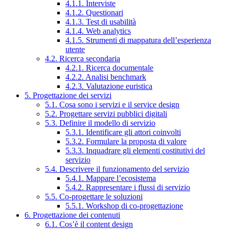
4.1.1. Interviste
4.1.2. Questionari
4.1.3. Test di usabilità
4.1.4. Web analytics
4.1.5. Strumenti di mappatura dell’esperienza
utente
4.2. Ricerca secondaria
4.2.1. Ricerca documentale
4.2.2. Analisi benchmark
4.2.3. Valutazione euristica
5. Progettazione dei servizi
5.1. Cosa sono i servizi e il service design
5.2. Progettare servizi pubblici digitali
5.3. Definire il modello di servizio
5.3.1. Identificare gli attori coinvolti
5.3.2. Formulare la proposta di valore
5.3.3. Inquadrare gli elementi costitutivi del
servizio
5.4. Descrivere il funzionamento del servizio
5.4.1. Mappare l’ecosistema
5.4.2. Rappresentare i flussi di servizio
5.5. Co-progettare le soluzioni
5.5.1. Workshop di co-progettazione
6. Progettazione dei contenuti
6.1. Cos’è il content design