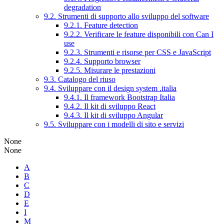
degradation
9.2. Strumenti di supporto allo sviluppo del software
9.2.1. Feature detection
9.2.2. Verificare le feature disponibili con Can I
use
9.2.3. Strumenti e risorse per CSS e JavaScript
9.2.4. Supporto browser
9.2.5. Misurare le prestazioni
9.3. Catalogo del riuso
9.4. Sviluppare con il design system .italia
9.4.1. Il framework Bootstrap Italia
9.4.2. Il kit di sviluppo React
9.4.3. Il kit di sviluppo Angular
9.5. Sviluppare con i modelli di sito e servizi
None
None
A
B
C
D
E
I
M