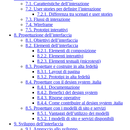
7.1. Caratteristiche dell’interazione
7.2. User stories per definire l’interazione
7.2.1. Differenza tra scenari e user stories
7.3. Flussi di interazione
7.4. Wireframe
7.5. Prototipi interattivi
8. Progettazione dell’interfaccia
8.1. Obiettivi dell’interfaccia
8.2. Elementi dell’interfaccia
8.2.1. Elementi di composizione
8.2.2. Elementi interattivi
8.2.3. Elementi testuali (microtesti)
8.3. Progettare e costruire in alta fedeltà
8.3.1. Layout di pagina
8.3.2. Prototipi in alta fedeltà
8.4. Progettare con il design system .italia
8.4.1. Documentazione
8.4.2. Benefici del design system
8.4.3. Risorse operative
8.4.4. Come contribuire al design system .italia
8.5. Progettare con i modelli di sito e servizi
8.5.1. Vantaggi dell’utilizzo dei modelli
8.5.2. I modelli di sito e servizi disponibili
9. Sviluppo dell’interfaccia
9.1. Approccio allo sviluppo