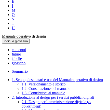
E
I
M
O
S
T
U
Manuale operativo di design
indici e glossario
contenuti
figure
tabelle
glossario
Sommario
1. Scopo, destinatari e uso del Manuale operativo di design
1.1. Versionamento e storico
1.2. Consultazione del manuale
1.3. Contribuisci al manuale
2. Introduzione al design per i servizi pubblici digitali
2.1. Design per l’amministrazione digitale (
e-
government
)