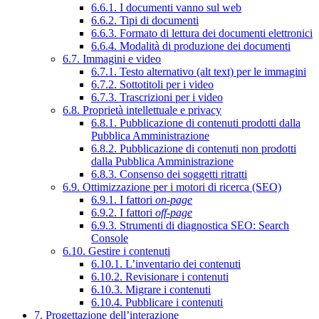
6.6.1. I documenti vanno sul web
6.6.2. Tipi di documenti
6.6.3. Formato di lettura dei documenti elettronici
6.6.4. Modalità di produzione dei documenti
6.7. Immagini e video
6.7.1. Testo alternativo (alt text) per le immagini
6.7.2. Sottotitoli per i video
6.7.3. Trascrizioni per i video
6.8. Proprietà intellettuale e privacy
6.8.1. Pubblicazione di contenuti prodotti dalla
Pubblica Amministrazione
6.8.2. Pubblicazione di contenuti non prodotti
dalla Pubblica Amministrazione
6.8.3. Consenso dei soggetti ritratti
6.9. Ottimizzazione per i motori di ricerca (SEO)
6.9.1. I fattori
on-page
6.9.2. I fattori
off-page
6.9.3. Strumenti di diagnostica SEO: Search
Console
6.10. Gestire i contenuti
6.10.1. L’inventario dei contenuti
6.10.2. Revisionare i contenuti
6.10.3. Migrare i contenuti
6.10.4. Pubblicare i contenuti
7. Progettazione dell’interazione