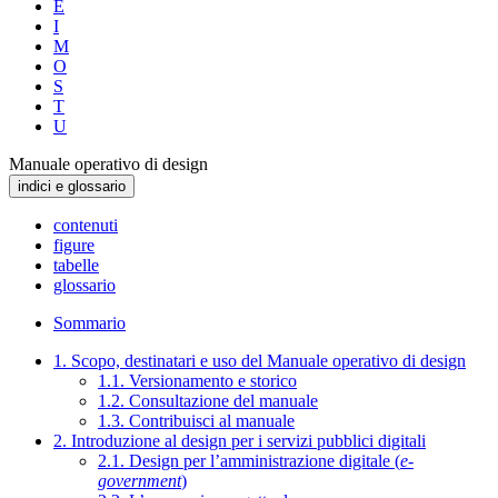
E
I
M
O
S
T
U
Manuale operativo di design
indici e glossario
contenuti
figure
tabelle
glossario
Sommario
1. Scopo, destinatari e uso del Manuale operativo di design
1.1. Versionamento e storico
1.2. Consultazione del manuale
1.3. Contribuisci al manuale
2. Introduzione al design per i servizi pubblici digitali
2.1. Design per l’amministrazione digitale (
e-
government
)