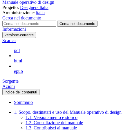
Manuale operativo di design
Progetto:
Designers Italia
Amministrazione:
italia
Cerca nel documento
Cerca nel documento
Informazioni
versione-corrente
Scarica
pdf
html
epub
Sorgente
Azioni
indice dei contenuti
Sommario
1. Scopo, destinatari e uso del Manuale operativo di design
1.1. Versionamento e storico
1.2. Consultazione del manuale
1.3. Contribuisci al manuale