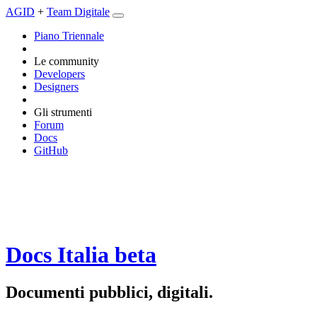
AGID
+
Team Digitale
Piano Triennale
Le community
Developers
Designers
Gli strumenti
Forum
Docs
GitHub
Docs Italia
beta
Documenti pubblici, digitali.