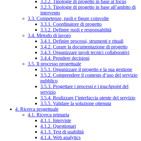
3.2.2. Tipologie di progetto in base al focus
3.2.3. Tipologie di progetto in base all’ambito di
intervento
3.3. Competenze, ruoli e figure coinvolte
3.3.1. Coordinatore di progetto
3.3.2. Definire ruoli e responsabilità
3.4. Metodo di lavoro
3.4.1. Definire processi, strumenti e rituali
3.4.2. Curare la documentazione di progetto
3.4.3. Organizzare tavoli tecnici collaborativi
3.4.4. Prendere decisioni
3.5. Il processo progettuale
3.5.1. Organizzare il progetto e la sua gestione
3.5.2. Comprendere il contesto d’uso del servizio
pubblico
3.5.3. Progettare i processi e i
touchpoint
del
servizio
3.5.4. Realizzare l’interfaccia utente del servizio
3.5.5. Validare la soluzione ottenuta
4. Ricerca progettuale
4.1. Ricerca primaria
4.1.1. Interviste
4.1.2. Questionari
4.1.3. Test di usabilità
4.1.4. Web analytics