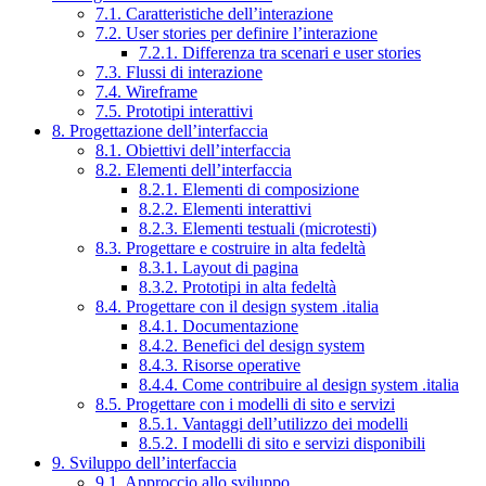
7.1. Caratteristiche dell’interazione
7.2. User stories per definire l’interazione
7.2.1. Differenza tra scenari e user stories
7.3. Flussi di interazione
7.4. Wireframe
7.5. Prototipi interattivi
8. Progettazione dell’interfaccia
8.1. Obiettivi dell’interfaccia
8.2. Elementi dell’interfaccia
8.2.1. Elementi di composizione
8.2.2. Elementi interattivi
8.2.3. Elementi testuali (microtesti)
8.3. Progettare e costruire in alta fedeltà
8.3.1. Layout di pagina
8.3.2. Prototipi in alta fedeltà
8.4. Progettare con il design system .italia
8.4.1. Documentazione
8.4.2. Benefici del design system
8.4.3. Risorse operative
8.4.4. Come contribuire al design system .italia
8.5. Progettare con i modelli di sito e servizi
8.5.1. Vantaggi dell’utilizzo dei modelli
8.5.2. I modelli di sito e servizi disponibili
9. Sviluppo dell’interfaccia
9.1. Approccio allo sviluppo