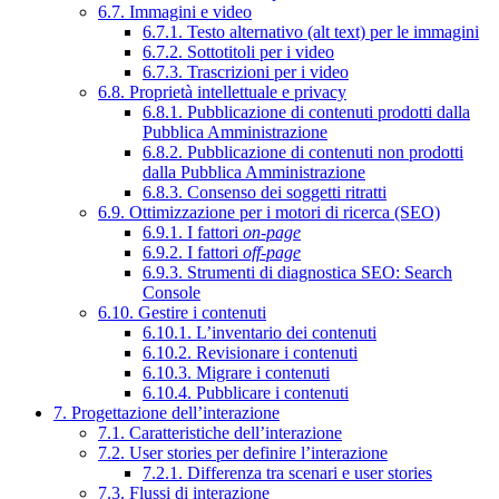
6.7. Immagini e video
6.7.1. Testo alternativo (alt text) per le immagini
6.7.2. Sottotitoli per i video
6.7.3. Trascrizioni per i video
6.8. Proprietà intellettuale e privacy
6.8.1. Pubblicazione di contenuti prodotti dalla
Pubblica Amministrazione
6.8.2. Pubblicazione di contenuti non prodotti
dalla Pubblica Amministrazione
6.8.3. Consenso dei soggetti ritratti
6.9. Ottimizzazione per i motori di ricerca (SEO)
6.9.1. I fattori
on-page
6.9.2. I fattori
off-page
6.9.3. Strumenti di diagnostica SEO: Search
Console
6.10. Gestire i contenuti
6.10.1. L’inventario dei contenuti
6.10.2. Revisionare i contenuti
6.10.3. Migrare i contenuti
6.10.4. Pubblicare i contenuti
7. Progettazione dell’interazione
7.1. Caratteristiche dell’interazione
7.2. User stories per definire l’interazione
7.2.1. Differenza tra scenari e user stories
7.3. Flussi di interazione