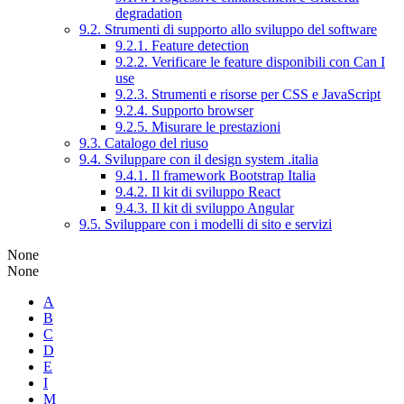
degradation
9.2. Strumenti di supporto allo sviluppo del software
9.2.1. Feature detection
9.2.2. Verificare le feature disponibili con Can I
use
9.2.3. Strumenti e risorse per CSS e JavaScript
9.2.4. Supporto browser
9.2.5. Misurare le prestazioni
9.3. Catalogo del riuso
9.4. Sviluppare con il design system .italia
9.4.1. Il framework Bootstrap Italia
9.4.2. Il kit di sviluppo React
9.4.3. Il kit di sviluppo Angular
9.5. Sviluppare con i modelli di sito e servizi
None
None
A
B
C
D
E
I
M