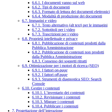
6.6.1. I documenti vanno sul web
6.6.2. Tipi di documenti
6.6.3. Formato di lettura dei documenti elettronici
6.6.4. Modalità di produzione dei documenti
6.7. Immagini e video
6.7.1. Testo alternativo (alt text) per le immagini
6.7.2. Sottotitoli per i video
6.7.3. Trascrizioni per i video
6.8. Proprietà intellettuale e privacy
6.8.1. Pubblicazione di contenuti prodotti dalla
Pubblica Amministrazione
6.8.2. Pubblicazione di contenuti non prodotti
dalla Pubblica Amministrazione
6.8.3. Consenso dei soggetti ritratti
6.9. Ottimizzazione per i motori di ricerca (SEO)
6.9.1. I fattori
on-page
6.9.2. I fattori
off-page
6.9.3. Strumenti di diagnostica SEO: Search
Console
6.10. Gestire i contenuti
6.10.1. L’inventario dei contenuti
6.10.2. Revisionare i contenuti
6.10.3. Migrare i contenuti
6.10.4. Pubblicare i contenuti
7. Progettazione dell’interazione