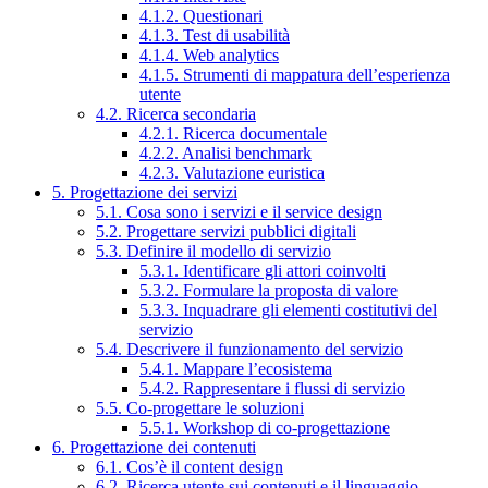
4.1.2. Questionari
4.1.3. Test di usabilità
4.1.4. Web analytics
4.1.5. Strumenti di mappatura dell’esperienza
utente
4.2. Ricerca secondaria
4.2.1. Ricerca documentale
4.2.2. Analisi benchmark
4.2.3. Valutazione euristica
5. Progettazione dei servizi
5.1. Cosa sono i servizi e il service design
5.2. Progettare servizi pubblici digitali
5.3. Definire il modello di servizio
5.3.1. Identificare gli attori coinvolti
5.3.2. Formulare la proposta di valore
5.3.3. Inquadrare gli elementi costitutivi del
servizio
5.4. Descrivere il funzionamento del servizio
5.4.1. Mappare l’ecosistema
5.4.2. Rappresentare i flussi di servizio
5.5. Co-progettare le soluzioni
5.5.1. Workshop di co-progettazione
6. Progettazione dei contenuti
6.1. Cos’è il content design
6.2. Ricerca utente sui contenuti e il linguaggio