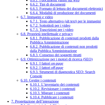
6.6.1. I documenti vanno sul web
6.6.2. Tipi di documenti
6.6.3. Formato di lettura dei documenti elettronici
6.6.4. Modalità di produzione dei documenti
6.7. Immagini e video
6.7.1. Testo alternativo (alt text) per le immagini
6.7.2. Sottotitoli per i video
6.7.3. Trascrizioni per i video
6.8. Proprietà intellettuale e privacy
6.8.1. Pubblicazione di contenuti prodotti dalla
Pubblica Amministrazione
6.8.2. Pubblicazione di contenuti non prodotti
dalla Pubblica Amministrazione
6.8.3. Consenso dei soggetti ritratti
6.9. Ottimizzazione per i motori di ricerca (SEO)
6.9.1. I fattori
on-page
6.9.2. I fattori
off-page
6.9.3. Strumenti di diagnostica SEO: Search
Console
6.10. Gestire i contenuti
6.10.1. L’inventario dei contenuti
6.10.2. Revisionare i contenuti
6.10.3. Migrare i contenuti
6.10.4. Pubblicare i contenuti
7. Progettazione dell’interazione