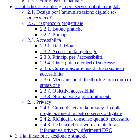
1.3. Contribuisci al manuale
2. Introduzione al design per i servizi pubblici digitali
2.1. Design per l’amministrazione digitale (
e-
government
)
2.2. L’approccio progettuale
2.2.1. Buone pratiche
2.2.2. Principi
2.3. Accessibilità
2.3.1. Definizione
2.3.2. Accessibilità by design
2.3.3. Principi per l’accessibilità
2.3.4. Linee guida e criteri di successo
2.3.5. Come rilasciare una dichiarazione di
accessibilità
2.3.6. Meccanismo di feedback e procedura di
attuazione
2.3.7. Obiettivi accessibilità
2.3.8. Normativa e approfondimenti
2.4. Privacy
2.4.1. Come rispettare la privacy sin dalla
progettazione di un sito o servizio digitale
2.4.2. Richiedi il consenso quando necessario
2.4.3. Le basi del sito web: architettura,
informativa privacy, riferimenti DPO
3. Pianificazione, gestione e strategia