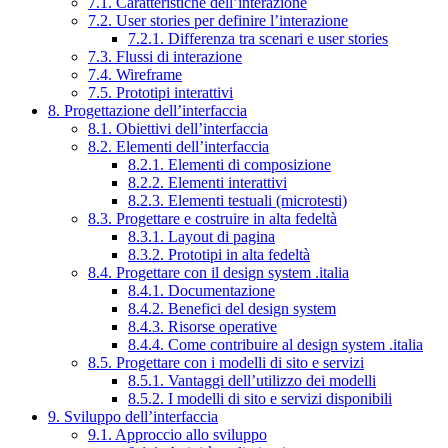
7.1. Caratteristiche dell’interazione
7.2. User stories per definire l’interazione
7.2.1. Differenza tra scenari e user stories
7.3. Flussi di interazione
7.4. Wireframe
7.5. Prototipi interattivi
8. Progettazione dell’interfaccia
8.1. Obiettivi dell’interfaccia
8.2. Elementi dell’interfaccia
8.2.1. Elementi di composizione
8.2.2. Elementi interattivi
8.2.3. Elementi testuali (microtesti)
8.3. Progettare e costruire in alta fedeltà
8.3.1. Layout di pagina
8.3.2. Prototipi in alta fedeltà
8.4. Progettare con il design system .italia
8.4.1. Documentazione
8.4.2. Benefici del design system
8.4.3. Risorse operative
8.4.4. Come contribuire al design system .italia
8.5. Progettare con i modelli di sito e servizi
8.5.1. Vantaggi dell’utilizzo dei modelli
8.5.2. I modelli di sito e servizi disponibili
9. Sviluppo dell’interfaccia
9.1. Approccio allo sviluppo