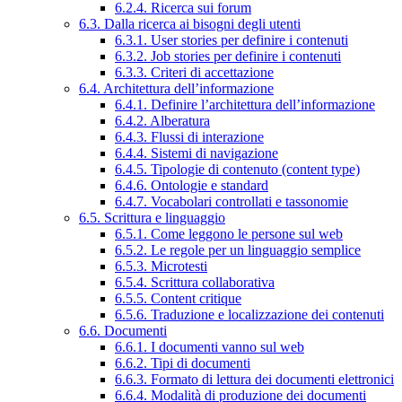
6.2.4. Ricerca sui forum
6.3. Dalla ricerca ai bisogni degli utenti
6.3.1. User stories per definire i contenuti
6.3.2. Job stories per definire i contenuti
6.3.3. Criteri di accettazione
6.4. Architettura dell’informazione
6.4.1. Definire l’architettura dell’informazione
6.4.2. Alberatura
6.4.3. Flussi di interazione
6.4.4. Sistemi di navigazione
6.4.5. Tipologie di contenuto (content type)
6.4.6. Ontologie e standard
6.4.7. Vocabolari controllati e tassonomie
6.5. Scrittura e linguaggio
6.5.1. Come leggono le persone sul web
6.5.2. Le regole per un linguaggio semplice
6.5.3. Microtesti
6.5.4. Scrittura collaborativa
6.5.5. Content critique
6.5.6. Traduzione e localizzazione dei contenuti
6.6. Documenti
6.6.1. I documenti vanno sul web
6.6.2. Tipi di documenti
6.6.3. Formato di lettura dei documenti elettronici
6.6.4. Modalità di produzione dei documenti