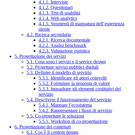
4.1.1. Interviste
4.1.2. Questionari
4.1.3. Test di usabilità
4.1.4. Web analytics
4.1.5. Strumenti di mappatura dell’esperienza
utente
4.2. Ricerca secondaria
4.2.1. Ricerca documentale
4.2.2. Analisi benchmark
4.2.3. Valutazione euristica
5. Progettazione dei servizi
5.1. Cosa sono i servizi e il service design
5.2. Progettare servizi pubblici digitali
5.3. Definire il modello di servizio
5.3.1. Identificare gli attori coinvolti
5.3.2. Formulare la proposta di valore
5.3.3. Inquadrare gli elementi costitutivi del
servizio
5.4. Descrivere il funzionamento del servizio
5.4.1. Mappare l’ecosistema
5.4.2. Rappresentare i flussi di servizio
5.5. Co-progettare le soluzioni
5.5.1. Workshop di co-progettazione
6. Progettazione dei contenuti
6.1. Cos’è il content design