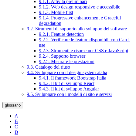
9.1.1. Attività preliminari
9.1.2. Web design responsivo e accessibile
9.1.3. Mobile first
9.1.4. Progressive enhancement e Graceful
degradation
9.2. Strumenti di supporto allo sviluppo del software
9.2.1. Feature detection
9.2.2. Verificare le feature disponibili con Can I
use
9.2.3. Strumenti e risorse per CSS e JavaScript
9.2.4. Supporto browser
9.2.5. Misurare le prestazioni
9.3. Catalogo del riuso
9.4. Sviluppare con il design system .italia
9.4.1. Il framework Bootstrap Italia
9.4.2. Il kit di sviluppo React
9.4.3. Il kit di sviluppo Angular
9.5. Sviluppare con i modelli di sito e servizi
glossario
A
B
C
D