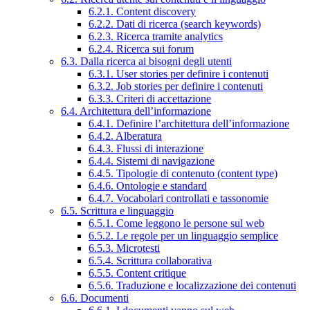
6.2.1. Content discovery
6.2.2. Dati di ricerca (search keywords)
6.2.3. Ricerca tramite analytics
6.2.4. Ricerca sui forum
6.3. Dalla ricerca ai bisogni degli utenti
6.3.1. User stories per definire i contenuti
6.3.2. Job stories per definire i contenuti
6.3.3. Criteri di accettazione
6.4. Architettura dell’informazione
6.4.1. Definire l’architettura dell’informazione
6.4.2. Alberatura
6.4.3. Flussi di interazione
6.4.4. Sistemi di navigazione
6.4.5. Tipologie di contenuto (content type)
6.4.6. Ontologie e standard
6.4.7. Vocabolari controllati e tassonomie
6.5. Scrittura e linguaggio
6.5.1. Come leggono le persone sul web
6.5.2. Le regole per un linguaggio semplice
6.5.3. Microtesti
6.5.4. Scrittura collaborativa
6.5.5. Content critique
6.5.6. Traduzione e localizzazione dei contenuti
6.6. Documenti