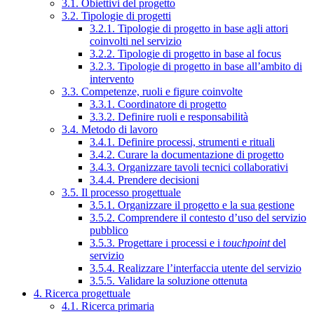
3.1. Obiettivi del progetto
3.2. Tipologie di progetti
3.2.1. Tipologie di progetto in base agli attori
coinvolti nel servizio
3.2.2. Tipologie di progetto in base al focus
3.2.3. Tipologie di progetto in base all’ambito di
intervento
3.3. Competenze, ruoli e figure coinvolte
3.3.1. Coordinatore di progetto
3.3.2. Definire ruoli e responsabilità
3.4. Metodo di lavoro
3.4.1. Definire processi, strumenti e rituali
3.4.2. Curare la documentazione di progetto
3.4.3. Organizzare tavoli tecnici collaborativi
3.4.4. Prendere decisioni
3.5. Il processo progettuale
3.5.1. Organizzare il progetto e la sua gestione
3.5.2. Comprendere il contesto d’uso del servizio
pubblico
3.5.3. Progettare i processi e i
touchpoint
del
servizio
3.5.4. Realizzare l’interfaccia utente del servizio
3.5.5. Validare la soluzione ottenuta
4. Ricerca progettuale
4.1. Ricerca primaria