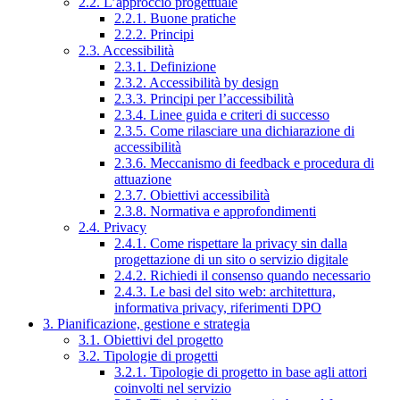
2.2. L’approccio progettuale
2.2.1. Buone pratiche
2.2.2. Principi
2.3. Accessibilità
2.3.1. Definizione
2.3.2. Accessibilità by design
2.3.3. Principi per l’accessibilità
2.3.4. Linee guida e criteri di successo
2.3.5. Come rilasciare una dichiarazione di
accessibilità
2.3.6. Meccanismo di feedback e procedura di
attuazione
2.3.7. Obiettivi accessibilità
2.3.8. Normativa e approfondimenti
2.4. Privacy
2.4.1. Come rispettare la privacy sin dalla
progettazione di un sito o servizio digitale
2.4.2. Richiedi il consenso quando necessario
2.4.3. Le basi del sito web: architettura,
informativa privacy, riferimenti DPO
3. Pianificazione, gestione e strategia
3.1. Obiettivi del progetto
3.2. Tipologie di progetti
3.2.1. Tipologie di progetto in base agli attori
coinvolti nel servizio