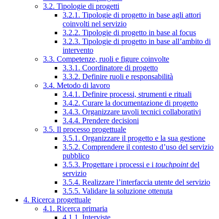
3.2. Tipologie di progetti
3.2.1. Tipologie di progetto in base agli attori
coinvolti nel servizio
3.2.2. Tipologie di progetto in base al focus
3.2.3. Tipologie di progetto in base all’ambito di
intervento
3.3. Competenze, ruoli e figure coinvolte
3.3.1. Coordinatore di progetto
3.3.2. Definire ruoli e responsabilità
3.4. Metodo di lavoro
3.4.1. Definire processi, strumenti e rituali
3.4.2. Curare la documentazione di progetto
3.4.3. Organizzare tavoli tecnici collaborativi
3.4.4. Prendere decisioni
3.5. Il processo progettuale
3.5.1. Organizzare il progetto e la sua gestione
3.5.2. Comprendere il contesto d’uso del servizio
pubblico
3.5.3. Progettare i processi e i
touchpoint
del
servizio
3.5.4. Realizzare l’interfaccia utente del servizio
3.5.5. Validare la soluzione ottenuta
4. Ricerca progettuale
4.1. Ricerca primaria
4.1.1. Interviste