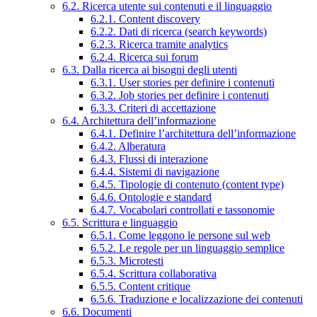
6.2. Ricerca utente sui contenuti e il linguaggio
6.2.1. Content discovery
6.2.2. Dati di ricerca (search keywords)
6.2.3. Ricerca tramite analytics
6.2.4. Ricerca sui forum
6.3. Dalla ricerca ai bisogni degli utenti
6.3.1. User stories per definire i contenuti
6.3.2. Job stories per definire i contenuti
6.3.3. Criteri di accettazione
6.4. Architettura dell’informazione
6.4.1. Definire l’architettura dell’informazione
6.4.2. Alberatura
6.4.3. Flussi di interazione
6.4.4. Sistemi di navigazione
6.4.5. Tipologie di contenuto (content type)
6.4.6. Ontologie e standard
6.4.7. Vocabolari controllati e tassonomie
6.5. Scrittura e linguaggio
6.5.1. Come leggono le persone sul web
6.5.2. Le regole per un linguaggio semplice
6.5.3. Microtesti
6.5.4. Scrittura collaborativa
6.5.5. Content critique
6.5.6. Traduzione e localizzazione dei contenuti
6.6. Documenti