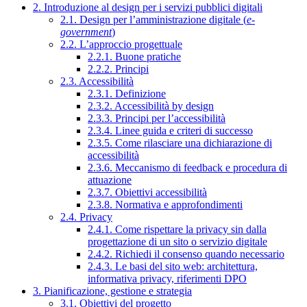
2. Introduzione al design per i servizi pubblici digitali
2.1. Design per l’amministrazione digitale (
e-
government
)
2.2. L’approccio progettuale
2.2.1. Buone pratiche
2.2.2. Principi
2.3. Accessibilità
2.3.1. Definizione
2.3.2. Accessibilità by design
2.3.3. Principi per l’accessibilità
2.3.4. Linee guida e criteri di successo
2.3.5. Come rilasciare una dichiarazione di
accessibilità
2.3.6. Meccanismo di feedback e procedura di
attuazione
2.3.7. Obiettivi accessibilità
2.3.8. Normativa e approfondimenti
2.4. Privacy
2.4.1. Come rispettare la privacy sin dalla
progettazione di un sito o servizio digitale
2.4.2. Richiedi il consenso quando necessario
2.4.3. Le basi del sito web: architettura,
informativa privacy, riferimenti DPO
3. Pianificazione, gestione e strategia
3.1. Obiettivi del progetto