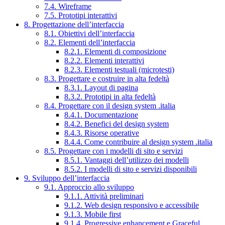
7.4. Wireframe
7.5. Prototipi interattivi
8. Progettazione dell’interfaccia
8.1. Obiettivi dell’interfaccia
8.2. Elementi dell’interfaccia
8.2.1. Elementi di composizione
8.2.2. Elementi interattivi
8.2.3. Elementi testuali (microtesti)
8.3. Progettare e costruire in alta fedeltà
8.3.1. Layout di pagina
8.3.2. Prototipi in alta fedeltà
8.4. Progettare con il design system .italia
8.4.1. Documentazione
8.4.2. Benefici del design system
8.4.3. Risorse operative
8.4.4. Come contribuire al design system .italia
8.5. Progettare con i modelli di sito e servizi
8.5.1. Vantaggi dell’utilizzo dei modelli
8.5.2. I modelli di sito e servizi disponibili
9. Sviluppo dell’interfaccia
9.1. Approccio allo sviluppo
9.1.1. Attività preliminari
9.1.2. Web design responsivo e accessibile
9.1.3. Mobile first
9.1.4. Progressive enhancement e Graceful