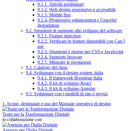
9.1.1. Attività preliminari
9.1.2. Web design responsivo e accessibile
9.1.3. Mobile first
9.1.4. Progressive enhancement e Graceful
degradation
9.2. Strumenti di supporto allo sviluppo del software
9.2.1. Feature detection
9.2.2. Verificare le feature disponibili con Can I
use
9.2.3. Strumenti e risorse per CSS e JavaScript
9.2.4. Supporto browser
9.2.5. Misurare le prestazioni
9.3. Catalogo del riuso
9.4. Sviluppare con il design system .italia
9.4.1. Il framework Bootstrap Italia
9.4.2. Il kit di sviluppo React
9.4.3. Il kit di sviluppo Angular
9.5. Sviluppare con i modelli di sito e servizi
1. Scopo, destinatari e uso del Manuale operativo di design
Team per la Trasformazione Digitale
in collaborazione con
Agenzia per l'Italia Digitale