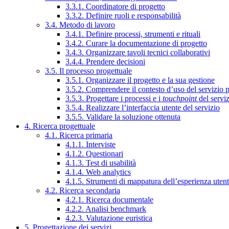
3.3.1. Coordinatore di progetto
3.3.2. Definire ruoli e responsabilità
3.4. Metodo di lavoro
3.4.1. Definire processi, strumenti e rituali
3.4.2. Curare la documentazione di progetto
3.4.3. Organizzare tavoli tecnici collaborativi
3.4.4. Prendere decisioni
3.5. Il processo progettuale
3.5.1. Organizzare il progetto e la sua gestione
3.5.2. Comprendere il contesto d’uso del servizio 
3.5.3. Progettare i processi e i
touchpoint
del servi
3.5.4. Realizzare l’interfaccia utente del servizio
3.5.5. Validare la soluzione ottenuta
4. Ricerca progettuale
4.1. Ricerca primaria
4.1.1. Interviste
4.1.2. Questionari
4.1.3. Test di usabilità
4.1.4. Web analytics
4.1.5. Strumenti di mappatura dell’esperienza uten
4.2. Ricerca secondaria
4.2.1. Ricerca documentale
4.2.2. Analisi benchmark
4.2.3. Valutazione euristica
5. Progettazione dei servizi