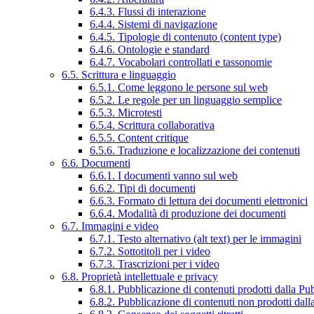
6.4.3. Flussi di interazione
6.4.4. Sistemi di navigazione
6.4.5. Tipologie di contenuto (content type)
6.4.6. Ontologie e standard
6.4.7. Vocabolari controllati e tassonomie
6.5. Scrittura e linguaggio
6.5.1. Come leggono le persone sul web
6.5.2. Le regole per un linguaggio semplice
6.5.3. Microtesti
6.5.4. Scrittura collaborativa
6.5.5. Content critique
6.5.6. Traduzione e localizzazione dei contenuti
6.6. Documenti
6.6.1. I documenti vanno sul web
6.6.2. Tipi di documenti
6.6.3. Formato di lettura dei documenti elettronici
6.6.4. Modalità di produzione dei documenti
6.7. Immagini e video
6.7.1. Testo alternativo (alt text) per le immagini
6.7.2. Sottotitoli per i video
6.7.3. Trascrizioni per i video
6.8. Proprietà intellettuale e privacy
6.8.1. Pubblicazione di contenuti prodotti dalla P
6.8.2. Pubblicazione di contenuti non prodotti dal