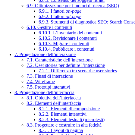
6.8.3. Consenso dei soggetti ritratti
6.9. Ottimizzazione per i motori di ricerca (SEO)
6.9.1. I fattori
on-page
6.9.2. I fattori
off-page
6.9.3. Strumenti di diagnostica SEO: Search Cons
6.10. Gestire i contenuti
6.10.1. L’inventario dei contenuti
6.10.2. Revisionare i contenuti
6.10.3. Migrare i contenuti
6.10.4. Pubblicare i contenuti
7. Progettazione dell’interazione
7.1. Caratteristiche dell’interazione
7.2. User stories per definire l’interazione
7.2.1. Differenza tra scenari e user stories
7.3. Flussi di interazione
7.4. Wireframe
7.5. Prototipi interattivi
8. Progettazione dell’interfaccia
8.1. Obiettivi dell’interfaccia
8.2. Elementi dell’interfaccia
8.2.1. Elementi di composizione
8.2.2. Elementi interattivi
8.2.3. Elementi testuali (microtesti)
8.3. Progettare e costruire in alta fedeltà
8.3.1. Layout di pagina