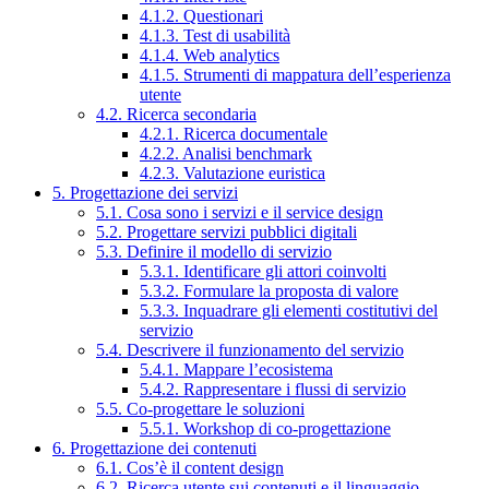
4.1.2. Questionari
4.1.3. Test di usabilità
4.1.4. Web analytics
4.1.5. Strumenti di mappatura dell’esperienza
utente
4.2. Ricerca secondaria
4.2.1. Ricerca documentale
4.2.2. Analisi benchmark
4.2.3. Valutazione euristica
5. Progettazione dei servizi
5.1. Cosa sono i servizi e il service design
5.2. Progettare servizi pubblici digitali
5.3. Definire il modello di servizio
5.3.1. Identificare gli attori coinvolti
5.3.2. Formulare la proposta di valore
5.3.3. Inquadrare gli elementi costitutivi del
servizio
5.4. Descrivere il funzionamento del servizio
5.4.1. Mappare l’ecosistema
5.4.2. Rappresentare i flussi di servizio
5.5. Co-progettare le soluzioni
5.5.1. Workshop di co-progettazione
6. Progettazione dei contenuti
6.1. Cos’è il content design
6.2. Ricerca utente sui contenuti e il linguaggio