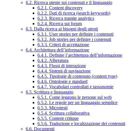
6.2. Ricerca utente sui contenuti e il linguaggio
6.2.1. Content discovery
6.2.2. Dati di ricerca (search keywords)
6.2.3. Ricerca tramite analytics
6.2.4. Ricerca sui forum
6.3. Dalla ricerca ai bisogni degli utenti
6.3.1. User stories per definire i contenuti
6.3.2. Job stories per definire i contenuti
6.3.3. Criteri di accettazione
6.4. Architettura dell’informazione
6.4.1. Definire l’architettura dell’informazione
6.4.2. Alberatura
6.4.3. Flussi di interazione
6.4.4. Sistemi di navigazione
6.4.5. Tipologie di contenuto (content type)
6.4.6. Ontologie e standard
6.4.7. Vocabolari controllati e tassonomie
6.5. Scrittura e linguaggio
6.5.1. Come leggono le persone sul web
6.5.2. Le regole per un linguaggio semplice
6.5.3. Microtesti
6.5.4. Scrittura collaborativa
6.5.5. Content critique
6.5.6. Traduzione e localizzazione dei contenuti
6.6. Documenti