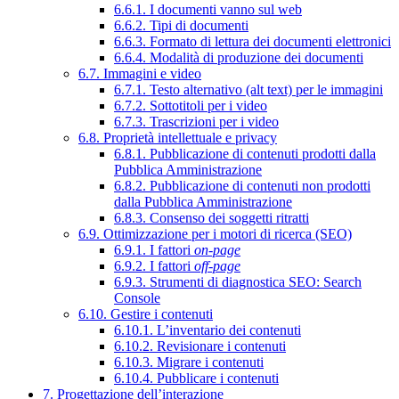
6.6.1. I documenti vanno sul web
6.6.2. Tipi di documenti
6.6.3. Formato di lettura dei documenti elettronici
6.6.4. Modalità di produzione dei documenti
6.7. Immagini e video
6.7.1. Testo alternativo (alt text) per le immagini
6.7.2. Sottotitoli per i video
6.7.3. Trascrizioni per i video
6.8. Proprietà intellettuale e privacy
6.8.1. Pubblicazione di contenuti prodotti dalla
Pubblica Amministrazione
6.8.2. Pubblicazione di contenuti non prodotti
dalla Pubblica Amministrazione
6.8.3. Consenso dei soggetti ritratti
6.9. Ottimizzazione per i motori di ricerca (SEO)
6.9.1. I fattori
on-page
6.9.2. I fattori
off-page
6.9.3. Strumenti di diagnostica SEO: Search
Console
6.10. Gestire i contenuti
6.10.1. L’inventario dei contenuti
6.10.2. Revisionare i contenuti
6.10.3. Migrare i contenuti
6.10.4. Pubblicare i contenuti
7. Progettazione dell’interazione