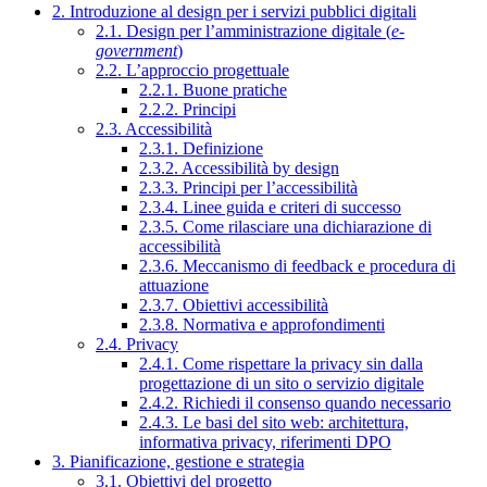
2. Introduzione al design per i servizi pubblici digitali
2.1. Design per l’amministrazione digitale (
e-
government
)
2.2. L’approccio progettuale
2.2.1. Buone pratiche
2.2.2. Principi
2.3. Accessibilità
2.3.1. Definizione
2.3.2. Accessibilità by design
2.3.3. Principi per l’accessibilità
2.3.4. Linee guida e criteri di successo
2.3.5. Come rilasciare una dichiarazione di
accessibilità
2.3.6. Meccanismo di feedback e procedura di
attuazione
2.3.7. Obiettivi accessibilità
2.3.8. Normativa e approfondimenti
2.4. Privacy
2.4.1. Come rispettare la privacy sin dalla
progettazione di un sito o servizio digitale
2.4.2. Richiedi il consenso quando necessario
2.4.3. Le basi del sito web: architettura,
informativa privacy, riferimenti DPO
3. Pianificazione, gestione e strategia
3.1. Obiettivi del progetto