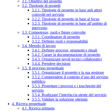
3.1. Obiettivi del progetto
3.2. Tipologie di progetti
3.2.1. Tipologie di progetto in base agli attori
coinvolti nel servizio
3.2.2. Tipologie di progetto in base al focus
3.2.3. Tipologie di progetto in base all’ambito di
intervento
3.3. Competenze, ruoli e figure coinvolte
3.3.1. Coordinatore di progetto
3.3.2. Definire ruoli e responsabilità
3.4. Metodo di lavoro
3.4.1. Definire processi, strumenti e rituali
3.4.2. Curare la documentazione di progetto
3.4.3. Organizzare tavoli tecnici collaborativi
3.4.4. Prendere decisioni
3.5. Il processo progettuale
3.5.1. Organizzare il progetto e la sua gestione
3.5.2. Comprendere il contesto d’uso del servizio
pubblico
3.5.3. Progettare i processi e i
touchpoint
del
servizio
3.5.4. Realizzare l’interfaccia utente del servizio
3.5.5. Validare la soluzione ottenuta
4. Ricerca progettuale
4.1. Ricerca primaria