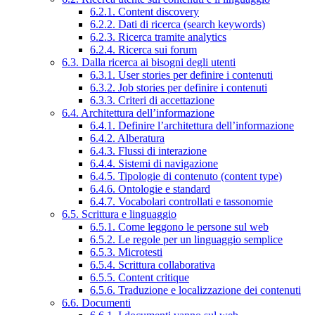
6.2.1. Content discovery
6.2.2. Dati di ricerca (search keywords)
6.2.3. Ricerca tramite analytics
6.2.4. Ricerca sui forum
6.3. Dalla ricerca ai bisogni degli utenti
6.3.1. User stories per definire i contenuti
6.3.2. Job stories per definire i contenuti
6.3.3. Criteri di accettazione
6.4. Architettura dell’informazione
6.4.1. Definire l’architettura dell’informazione
6.4.2. Alberatura
6.4.3. Flussi di interazione
6.4.4. Sistemi di navigazione
6.4.5. Tipologie di contenuto (content type)
6.4.6. Ontologie e standard
6.4.7. Vocabolari controllati e tassonomie
6.5. Scrittura e linguaggio
6.5.1. Come leggono le persone sul web
6.5.2. Le regole per un linguaggio semplice
6.5.3. Microtesti
6.5.4. Scrittura collaborativa
6.5.5. Content critique
6.5.6. Traduzione e localizzazione dei contenuti
6.6. Documenti