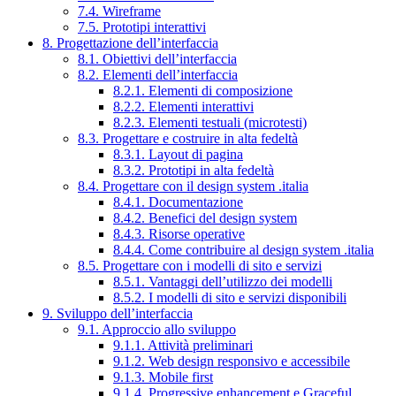
7.4. Wireframe
7.5. Prototipi interattivi
8. Progettazione dell’interfaccia
8.1. Obiettivi dell’interfaccia
8.2. Elementi dell’interfaccia
8.2.1. Elementi di composizione
8.2.2. Elementi interattivi
8.2.3. Elementi testuali (microtesti)
8.3. Progettare e costruire in alta fedeltà
8.3.1. Layout di pagina
8.3.2. Prototipi in alta fedeltà
8.4. Progettare con il design system .italia
8.4.1. Documentazione
8.4.2. Benefici del design system
8.4.3. Risorse operative
8.4.4. Come contribuire al design system .italia
8.5. Progettare con i modelli di sito e servizi
8.5.1. Vantaggi dell’utilizzo dei modelli
8.5.2. I modelli di sito e servizi disponibili
9. Sviluppo dell’interfaccia
9.1. Approccio allo sviluppo
9.1.1. Attività preliminari
9.1.2. Web design responsivo e accessibile
9.1.3. Mobile first
9.1.4. Progressive enhancement e Graceful