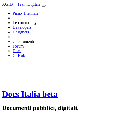
AGID
+
Team Digitale
Piano Triennale
Le community
Developers
Designers
Gli strumenti
Forum
Docs
GitHub
Docs Italia
beta
Documenti pubblici, digitali.