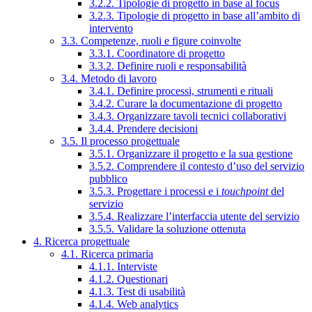
3.2.2. Tipologie di progetto in base al focus
3.2.3. Tipologie di progetto in base all’ambito di
intervento
3.3. Competenze, ruoli e figure coinvolte
3.3.1. Coordinatore di progetto
3.3.2. Definire ruoli e responsabilità
3.4. Metodo di lavoro
3.4.1. Definire processi, strumenti e rituali
3.4.2. Curare la documentazione di progetto
3.4.3. Organizzare tavoli tecnici collaborativi
3.4.4. Prendere decisioni
3.5. Il processo progettuale
3.5.1. Organizzare il progetto e la sua gestione
3.5.2. Comprendere il contesto d’uso del servizio
pubblico
3.5.3. Progettare i processi e i
touchpoint
del
servizio
3.5.4. Realizzare l’interfaccia utente del servizio
3.5.5. Validare la soluzione ottenuta
4. Ricerca progettuale
4.1. Ricerca primaria
4.1.1. Interviste
4.1.2. Questionari
4.1.3. Test di usabilità
4.1.4. Web analytics