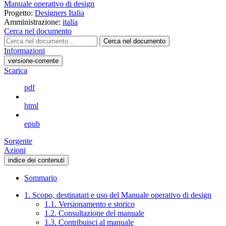
Manuale operativo di design
Progetto:
Designers Italia
Amministrazione:
italia
Cerca nel documento
Cerca nel documento
Informazioni
versione-corrente
Scarica
pdf
html
epub
Sorgente
Azioni
indice dei contenuti
Sommario
1. Scopo, destinatari e uso del Manuale operativo di design
1.1. Versionamento e storico
1.2. Consultazione del manuale
1.3. Contribuisci al manuale