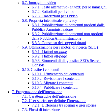
6.7. Immagini e video
6.7.1. Testo alternativo (alt text) per le immagini
6.7.2. Sottotitoli per i video
6.7.3. Trascrizioni per i video
6.8. Proprietà intellettuale e privacy
6.8.1. Pubblicazione di contenuti prodotti dalla
Pubblica Amministrazione
6.8.2. Pubblicazione di contenuti non prodotti
dalla Pubblica Amministrazione
6.8.3. Consenso dei soggetti ritratti
6.9. Ottimizzazione per i motori di ricerca (SEO)
6.9.1. I fattori
on-page
6.9.2. I fattori
off-page
6.9.3. Strumenti di diagnostica SEO: Search
Console
6.10. Gestire i contenuti
6.10.1. L’inventario dei contenuti
6.10.2. Revisionare i contenuti
6.10.3. Migrare i contenuti
6.10.4. Pubblicare i contenuti
7. Progettazione dell’interazione
7.1. Caratteristiche dell’interazione
7.2. User stories per definire l’interazione
7.2.1. Differenza tra scenari e user stories
7.3. Flussi di interazione