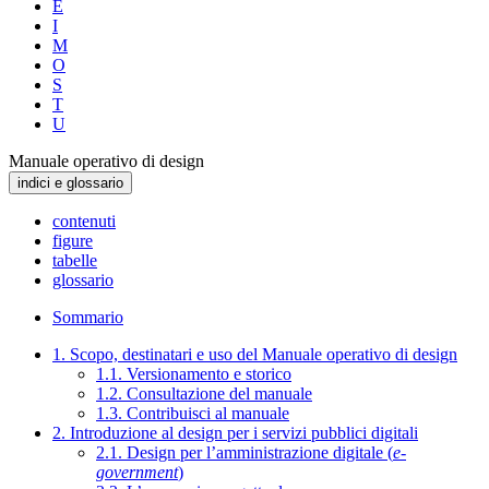
E
I
M
O
S
T
U
Manuale operativo di design
indici e glossario
contenuti
figure
tabelle
glossario
Sommario
1. Scopo, destinatari e uso del Manuale operativo di design
1.1. Versionamento e storico
1.2. Consultazione del manuale
1.3. Contribuisci al manuale
2. Introduzione al design per i servizi pubblici digitali
2.1. Design per l’amministrazione digitale (
e-
government
)