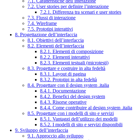
7.1. Caratteristiche dell’interazione
7.2. User stories per definire l’interazione
7.2.1. Differenza tra scenari e user stories
7.3. Flussi di interazione
7.4. Wireframe
7.5. Prototipi interattivi
8. Progettazione dell’interfaccia
8.1. Obiettivi dell’interfaccia
8.2. Elementi dell’interfaccia
8.2.1. Elementi di composizione
8.2.2. Elementi interattivi
8.2.3. Elementi testuali (microtesti)
8.3. Progettare e costruire in alta fedeltà
8.3.1. Layout di pagina
8.3.2. Prototipi in alta fedeltà
8.4. Progettare con il design system .italia
8.4.1. Documentazione
8.4.2. Benefici del design system
8.4.3. Risorse operative
8.4.4. Come contribuire al design system .italia
8.5. Progettare con i modelli di sito e servizi
8.5.1. Vantaggi dell’utilizzo dei modelli
8.5.2. I modelli di sito e servizi disponibili
9. Sviluppo dell’interfaccia
9.1. Approccio allo sviluppo