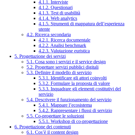
4.1.1. Interviste
4.1.2. Questionari
4.1.3. Test di usabilità
4.1.4. Web analytics
4.1.5. Strumenti di mappatura dell’esperienza
utente
4.2. Ricerca secondaria
4.2.1. Ricerca documentale
4.2.2. Analisi benchmark
4.2.3. Valutazione euristica
5. Progettazione dei servizi
5.1. Cosa sono i servizi e il service design
5.2. Progettare servizi pubblici digitali
5.3. Definire il modello di servizio
5.3.1. Identificare gli attori coinvolti
5.3.2. Formulare la proposta di valore
5.3.3. Inquadrare gli elementi costitutivi del
servizio
5.4. Descrivere il funzionamento del servizio
5.4.1. Mappare l’ecosistema
5.4.2. Rappresentare i flussi di servizio
5.5. Co-progettare le soluzioni
5.5.1. Workshop di co-progettazione
6. Progettazione dei contenuti
6.1. Cos’è il content design