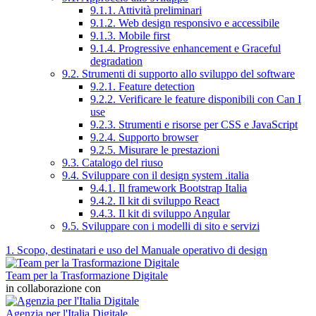
9.1.1. Attività preliminari
9.1.2. Web design responsivo e accessibile
9.1.3. Mobile first
9.1.4. Progressive enhancement e Graceful
degradation
9.2. Strumenti di supporto allo sviluppo del software
9.2.1. Feature detection
9.2.2. Verificare le feature disponibili con Can I
use
9.2.3. Strumenti e risorse per CSS e JavaScript
9.2.4. Supporto browser
9.2.5. Misurare le prestazioni
9.3. Catalogo del riuso
9.4. Sviluppare con il design system .italia
9.4.1. Il framework Bootstrap Italia
9.4.2. Il kit di sviluppo React
9.4.3. Il kit di sviluppo Angular
9.5. Sviluppare con i modelli di sito e servizi
1. Scopo, destinatari e uso del Manuale operativo di design
Team per la Trasformazione Digitale
in collaborazione con
Agenzia per l'Italia Digitale