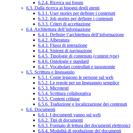
6.2.4. Ricerca sui forum
6.3. Dalla ricerca ai bisogni degli utenti
6.3.1. User stories per definire i contenuti
6.3.2. Job stories per definire i contenuti
6.3.3. Criteri di accettazione
6.4. Architettura dell’informazione
6.4.1. Definire l’architettura dell’informazione
6.4.2. Alberatura
6.4.3. Flussi di interazione
6.4.4. Sistemi di navigazione
6.4.5. Tipologie di contenuto (content type)
6.4.6. Ontologie e standard
6.4.7. Vocabolari controllati e tassonomie
6.5. Scrittura e linguaggio
6.5.1. Come leggono le persone sul web
6.5.2. Le regole per un linguaggio semplice
6.5.3. Microtesti
6.5.4. Scrittura collaborativa
6.5.5. Content critique
6.5.6. Traduzione e localizzazione dei contenuti
6.6. Documenti
6.6.1. I documenti vanno sul web
6.6.2. Tipi di documenti
6.6.3. Formato di lettura dei documenti elettronici
6.6.4. Modalità di produzione dei documenti