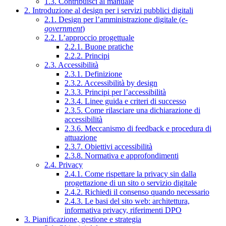
1.3. Contribuisci al manuale
2. Introduzione al design per i servizi pubblici digitali
2.1. Design per l’amministrazione digitale (
e-
government
)
2.2. L’approccio progettuale
2.2.1. Buone pratiche
2.2.2. Principi
2.3. Accessibilità
2.3.1. Definizione
2.3.2. Accessibilità by design
2.3.3. Principi per l’accessibilità
2.3.4. Linee guida e criteri di successo
2.3.5. Come rilasciare una dichiarazione di
accessibilità
2.3.6. Meccanismo di feedback e procedura di
attuazione
2.3.7. Obiettivi accessibilità
2.3.8. Normativa e approfondimenti
2.4. Privacy
2.4.1. Come rispettare la privacy sin dalla
progettazione di un sito o servizio digitale
2.4.2. Richiedi il consenso quando necessario
2.4.3. Le basi del sito web: architettura,
informativa privacy, riferimenti DPO
3. Pianificazione, gestione e strategia