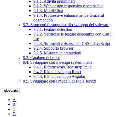
9.1.1. Attività preliminari
9.1.2. Web design responsivo e accessibile
9.1.3. Mobile first
9.1.4. Progressive enhancement e Graceful
degradation
9.2. Strumenti di supporto allo sviluppo del software
9.2.1. Feature detection
9.2.2. Verificare le feature disponibili con Can I
use
9.2.3. Strumenti e risorse per CSS e JavaScript
9.2.4. Supporto browser
9.2.5. Misurare le prestazioni
9.3. Catalogo del riuso
9.4. Sviluppare con il design system .italia
9.4.1. Il framework Bootstrap Italia
9.4.2. Il kit di sviluppo React
9.4.3. Il kit di sviluppo Angular
9.5. Sviluppare con i modelli di sito e servizi
glossario
A
B
C
D