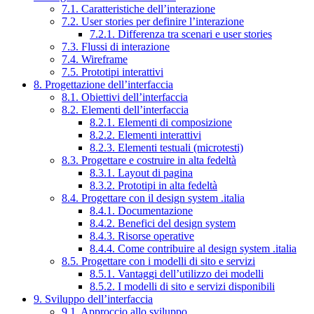
7.1. Caratteristiche dell’interazione
7.2. User stories per definire l’interazione
7.2.1. Differenza tra scenari e user stories
7.3. Flussi di interazione
7.4. Wireframe
7.5. Prototipi interattivi
8. Progettazione dell’interfaccia
8.1. Obiettivi dell’interfaccia
8.2. Elementi dell’interfaccia
8.2.1. Elementi di composizione
8.2.2. Elementi interattivi
8.2.3. Elementi testuali (microtesti)
8.3. Progettare e costruire in alta fedeltà
8.3.1. Layout di pagina
8.3.2. Prototipi in alta fedeltà
8.4. Progettare con il design system .italia
8.4.1. Documentazione
8.4.2. Benefici del design system
8.4.3. Risorse operative
8.4.4. Come contribuire al design system .italia
8.5. Progettare con i modelli di sito e servizi
8.5.1. Vantaggi dell’utilizzo dei modelli
8.5.2. I modelli di sito e servizi disponibili
9. Sviluppo dell’interfaccia
9.1. Approccio allo sviluppo