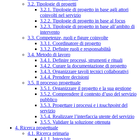
3.2. Tipologie di progetti
3.2.1. Tipologie di progetto in base agli attori
coinvolti nel servizio
3.2.2. Tipologie di progetto in base al focus
3.2.3. Tipologie di progetto in base all’ambito di
intervento
3.3. Competenze, ruoli e figure coinvolte
3.3.1. Coordinatore di progetto
3.3.2. Definire ruoli e responsabilità
3.4. Metodo di lavoro
3.4.1. Definire processi, strumenti e rituali
3.4.2. Curare la documentazione di progetto
3.4.3. Organizzare tavoli tecnici collaborativi
3.4.4. Prendere decisioni
3.5. Il processo progettuale
3.5.1. Organizzare il progetto e la sua gestione
3.5.2. Comprendere il contesto d’uso del servizio
pubblico
3.5.3. Progettare i processi e i
touchpoint
del
servizio
3.5.4. Realizzare l’interfaccia utente del servizio
3.5.5. Validare la soluzione ottenuta
4. Ricerca progettuale
4.1. Ricerca primaria
4.1.1. Interviste