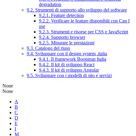
degradation
9.2. Strumenti di supporto allo sviluppo del software
9.2.1. Feature detection
9.2.2. Verificare le feature disponibili con Can I
use
9.2.3. Strumenti e risorse per CSS e JavaScript
9.2.4. Supporto browser
9.2.5. Misurare le prestazioni
9.3. Catalogo del riuso
9.4. Sviluppare con il design system .italia
9.4.1. Il framework Bootstrap Italia
9.4.2. Il kit di sviluppo React
9.4.3. Il kit di sviluppo Angular
9.5. Sviluppare con i modelli di sito e servizi
None
None
A
B
C
D
E
I
M