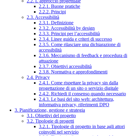
2.2. L’approccio progettuale
2.2.1. Buone pratiche
2.2.2. Principi
2.3. Accessibilità
2.3.1. Definizione
2.3.2. Accessibilità by design
2.3.3. Principi per l’accessibilità
2.3.4. Linee guida e criteri di successo
2.3.5. Come rilasciare una dichiarazione di
accessibilità
2.3.6. Meccanismo di feedback e procedura di
attuazione
2.3.7. Obiettivi accessibilità
2.3.8. Normativa e approfondimenti
2.4. Privacy
2.4.1. Come rispettare la privacy sin dalla
progettazione di un sito o servizio digitale
2.4.2. Richiedi il consenso quando necessario
2.4.3. Le basi del sito web: architettura,
informativa privacy, riferimenti DPO
3. Pianificazione, gestione e strategia
3.1. Obiettivi del progetto
3.2. Tipologie di progetti
3.2.1. Tipologie di progetto in base agli attori
coinvolti nel servizio