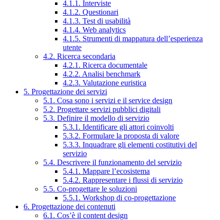
4.1.1. Interviste
4.1.2. Questionari
4.1.3. Test di usabilità
4.1.4. Web analytics
4.1.5. Strumenti di mappatura dell’esperienza
utente
4.2. Ricerca secondaria
4.2.1. Ricerca documentale
4.2.2. Analisi benchmark
4.2.3. Valutazione euristica
5. Progettazione dei servizi
5.1. Cosa sono i servizi e il service design
5.2. Progettare servizi pubblici digitali
5.3. Definire il modello di servizio
5.3.1. Identificare gli attori coinvolti
5.3.2. Formulare la proposta di valore
5.3.3. Inquadrare gli elementi costitutivi del
servizio
5.4. Descrivere il funzionamento del servizio
5.4.1. Mappare l’ecosistema
5.4.2. Rappresentare i flussi di servizio
5.5. Co-progettare le soluzioni
5.5.1. Workshop di co-progettazione
6. Progettazione dei contenuti
6.1. Cos’è il content design