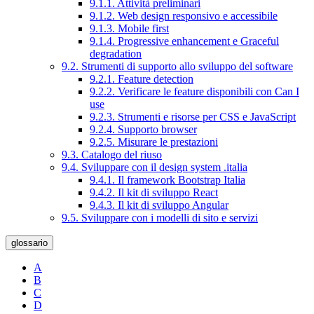
9.1.1. Attività preliminari
9.1.2. Web design responsivo e accessibile
9.1.3. Mobile first
9.1.4. Progressive enhancement e Graceful
degradation
9.2. Strumenti di supporto allo sviluppo del software
9.2.1. Feature detection
9.2.2. Verificare le feature disponibili con Can I
use
9.2.3. Strumenti e risorse per CSS e JavaScript
9.2.4. Supporto browser
9.2.5. Misurare le prestazioni
9.3. Catalogo del riuso
9.4. Sviluppare con il design system .italia
9.4.1. Il framework Bootstrap Italia
9.4.2. Il kit di sviluppo React
9.4.3. Il kit di sviluppo Angular
9.5. Sviluppare con i modelli di sito e servizi
glossario
A
B
C
D