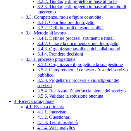
3.2.2. Tipologie di progetto in base al focus
3.2.3. Tipologie di progetto in base all’ambito di
intervento
3.3. Competenze, ruoli e figure coinvolte
3.3.1. Coordinatore di progetto
3.3.2. Definire ruoli e responsabilità
3.4. Metodo di lavoro
3.4.1. Definire processi, strumenti e rituali
3.4.2. Curare la documentazione di progetto
3.4.3. Organizzare tavoli tecnici collaborativi
3.4.4. Prendere decisioni
3.5. Il processo progettuale
3.5.1. Organizzare il progetto e la sua gestione
3.5.2. Comprendere il contesto d’uso del servizio
pubblico
3.5.3. Progettare i processi e i
touchpoint
del
servizio
3.5.4. Realizzare l’interfaccia utente del servizio
3.5.5. Validare la soluzione ottenuta
4. Ricerca progettuale
4.1. Ricerca primaria
4.1.1. Interviste
4.1.2. Questionari
4.1.3. Test di usabilità
4.1.4. Web analytics