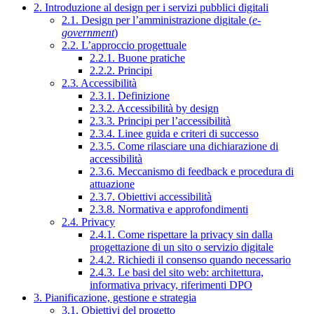
2. Introduzione al design per i servizi pubblici digitali
2.1. Design per l’amministrazione digitale (
e-
government
)
2.2. L’approccio progettuale
2.2.1. Buone pratiche
2.2.2. Principi
2.3. Accessibilità
2.3.1. Definizione
2.3.2. Accessibilità by design
2.3.3. Principi per l’accessibilità
2.3.4. Linee guida e criteri di successo
2.3.5. Come rilasciare una dichiarazione di
accessibilità
2.3.6. Meccanismo di feedback e procedura di
attuazione
2.3.7. Obiettivi accessibilità
2.3.8. Normativa e approfondimenti
2.4. Privacy
2.4.1. Come rispettare la privacy sin dalla
progettazione di un sito o servizio digitale
2.4.2. Richiedi il consenso quando necessario
2.4.3. Le basi del sito web: architettura,
informativa privacy, riferimenti DPO
3. Pianificazione, gestione e strategia
3.1. Obiettivi del progetto