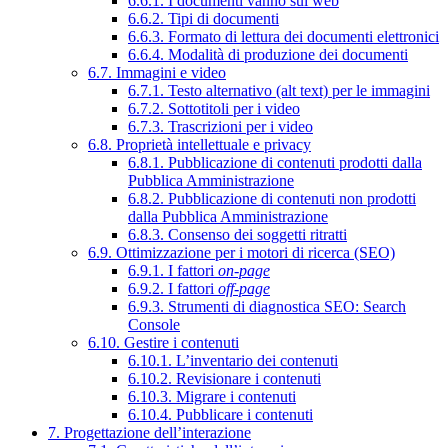
6.6.1. I documenti vanno sul web
6.6.2. Tipi di documenti
6.6.3. Formato di lettura dei documenti elettronici
6.6.4. Modalità di produzione dei documenti
6.7. Immagini e video
6.7.1. Testo alternativo (alt text) per le immagini
6.7.2. Sottotitoli per i video
6.7.3. Trascrizioni per i video
6.8. Proprietà intellettuale e privacy
6.8.1. Pubblicazione di contenuti prodotti dalla
Pubblica Amministrazione
6.8.2. Pubblicazione di contenuti non prodotti
dalla Pubblica Amministrazione
6.8.3. Consenso dei soggetti ritratti
6.9. Ottimizzazione per i motori di ricerca (SEO)
6.9.1. I fattori
on-page
6.9.2. I fattori
off-page
6.9.3. Strumenti di diagnostica SEO: Search
Console
6.10. Gestire i contenuti
6.10.1. L’inventario dei contenuti
6.10.2. Revisionare i contenuti
6.10.3. Migrare i contenuti
6.10.4. Pubblicare i contenuti
7. Progettazione dell’interazione