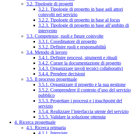
3.2. Tipologie di progetti
3.2.1. Tipologie di progetto in base agli attori
coinvolti nel servizio
3.2.2. Tipologie di progetto in base al focus
3.2.3. Tipologie di progetto in base all’ambito di
intervento
3.3. Competenze, ruoli e figure coinvolte
3.3.1. Coordinatore di progetto
3.3.2. Definire ruoli e responsabilità
3.4. Metodo di lavoro
3.4.1. Definire processi, strumenti e rituali
3.4.2. Curare la documentazione di progetto
3.4.3. Organizzare tavoli tecnici collaborativi
3.4.4. Prendere decisioni
3.5. Il processo progettuale
3.5.1. Organizzare il progetto e la sua gestione
3.5.2. Comprendere il contesto d’uso del servizio
pubblico
3.5.3. Progettare i processi e i
touchpoint
del
servizio
3.5.4. Realizzare l’interfaccia utente del servizio
3.5.5. Validare la soluzione ottenuta
4. Ricerca progettuale
4.1. Ricerca primaria
4.1.1. Interviste