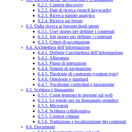
6.2.1. Content discovery
6.2.2. Dati di ricerca (search keywords)
6.2.3. Ricerca tramite analytics
6.2.4. Ricerca sui forum
6.3. Dalla ricerca ai bisogni degli utenti
6.3.1. User stories per definire i contenuti
6.3.2. Job stories per definire i contenuti
6.3.3. Criteri di accettazione
6.4. Architettura dell’informazione
6.4.1. Definire l’architettura dell’informazione
6.4.2. Alberatura
6.4.3. Flussi di interazione
6.4.4. Sistemi di navigazione
6.4.5. Tipologie di contenuto (content type)
6.4.6. Ontologie e standard
6.4.7. Vocabolari controllati e tassonomie
6.5. Scrittura e linguaggio
6.5.1. Come leggono le persone sul web
6.5.2. Le regole per un linguaggio semplice
6.5.3. Microtesti
6.5.4. Scrittura collaborativa
6.5.5. Content critique
6.5.6. Traduzione e localizzazione dei contenuti
6.6. Documenti