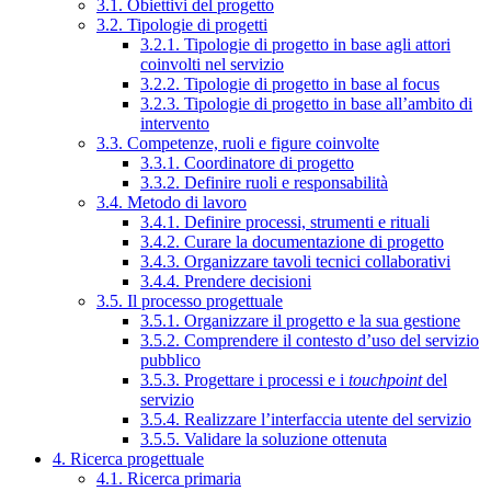
3.1. Obiettivi del progetto
3.2. Tipologie di progetti
3.2.1. Tipologie di progetto in base agli attori
coinvolti nel servizio
3.2.2. Tipologie di progetto in base al focus
3.2.3. Tipologie di progetto in base all’ambito di
intervento
3.3. Competenze, ruoli e figure coinvolte
3.3.1. Coordinatore di progetto
3.3.2. Definire ruoli e responsabilità
3.4. Metodo di lavoro
3.4.1. Definire processi, strumenti e rituali
3.4.2. Curare la documentazione di progetto
3.4.3. Organizzare tavoli tecnici collaborativi
3.4.4. Prendere decisioni
3.5. Il processo progettuale
3.5.1. Organizzare il progetto e la sua gestione
3.5.2. Comprendere il contesto d’uso del servizio
pubblico
3.5.3. Progettare i processi e i
touchpoint
del
servizio
3.5.4. Realizzare l’interfaccia utente del servizio
3.5.5. Validare la soluzione ottenuta
4. Ricerca progettuale
4.1. Ricerca primaria