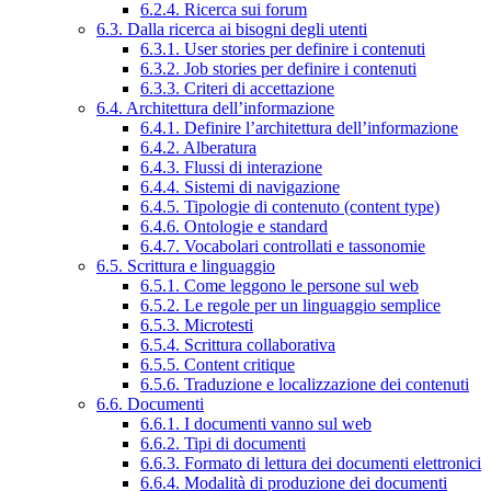
6.2.4. Ricerca sui forum
6.3. Dalla ricerca ai bisogni degli utenti
6.3.1. User stories per definire i contenuti
6.3.2. Job stories per definire i contenuti
6.3.3. Criteri di accettazione
6.4. Architettura dell’informazione
6.4.1. Definire l’architettura dell’informazione
6.4.2. Alberatura
6.4.3. Flussi di interazione
6.4.4. Sistemi di navigazione
6.4.5. Tipologie di contenuto (content type)
6.4.6. Ontologie e standard
6.4.7. Vocabolari controllati e tassonomie
6.5. Scrittura e linguaggio
6.5.1. Come leggono le persone sul web
6.5.2. Le regole per un linguaggio semplice
6.5.3. Microtesti
6.5.4. Scrittura collaborativa
6.5.5. Content critique
6.5.6. Traduzione e localizzazione dei contenuti
6.6. Documenti
6.6.1. I documenti vanno sul web
6.6.2. Tipi di documenti
6.6.3. Formato di lettura dei documenti elettronici
6.6.4. Modalità di produzione dei documenti