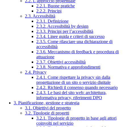
2.2. L’approccio progettuale
2.2.1. Buone pratiche
2.2.2. Principi
2.3. Accessibilità
2.3.1. Definizione
2.3.2. Accessibilità by design
2.3.3. Principi per l’accessibilità
2.3.4. Linee guida e criteri di successo
2.3.5. Come rilasciare una dichiarazione di
accessibilità
2.3.6. Meccanismo di feedback e procedura di
attuazione
2.3.7. Obiettivi accessibilità
2.3.8. Normativa e approfondimenti
2.4. Privacy
2.4.1. Come rispettare la privacy sin dalla
progettazione di un sito o servizio digitale
2.4.2. Richiedi il consenso quando necessario
2.4.3. Le basi del sito web: architettura,
informativa privacy, riferimenti DPO
3. Pianificazione, gestione e strategia
3.1. Obiettivi del progetto
3.2. Tipologie di progetti
3.2.1. Tipologie di progetto in base agli attori
coinvolti nel servizio