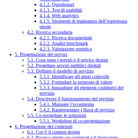
4.1.2. Questionari
4.1.3. Test di usabilità
4.1.4. Web analytics
4.1.5. Strumenti di mappatura dell’esperienza
utente
4.2. Ricerca secondaria
4.2.1. Ricerca documentale
4.2.2. Analisi benchmark
4.2.3. Valutazione euristica
5. Progettazione dei servizi
5.1. Cosa sono i servizi e il service design
5.2. Progettare servizi pubblici digitali
5.3. Definire il modello di servizio
5.3.1. Identificare gli attori coinvolti
5.3.2. Formulare la proposta di valore
5.3.3. Inquadrare gli elementi costitutivi del
servizio
5.4. Descrivere il funzionamento del servizio
5.4.1. Mappare l’ecosistema
5.4.2. Rappresentare i flussi di servizio
5.5. Co-progettare le soluzioni
5.5.1. Workshop di co-progettazione
6. Progettazione dei contenuti
6.1. Cos’è il content design
6.2. Ricerca utente sui contenuti e il linguaggio