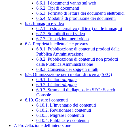
6.6.1. I documenti vanno sul web
6.6.2. Tipi di documenti
6.6.3. Formato di lettura dei documenti elettronici
6.6.4. Modalità di produzione dei documenti
6.7. Immagini e video
6.7.1. Testo alternativo (alt text) per le immagini
6.7.2. Sottotitoli per i video
6.7.3. Trascrizioni per i video
6.8. Proprietà intellettuale e privacy
6.8.1. Pubblicazione di contenuti prodotti dalla
Pubblica Amministrazione
6.8.2. Pubblicazione di contenuti non prodotti
dalla Pubblica Amministrazione
6.8.3. Consenso dei soggetti ritratti
6.9. Ottimizzazione per i motori di ricerca (SEO)
6.9.1. I fattori
on-page
6.9.2. I fattori
off-page
6.9.3. Strumenti di diagnostica SEO: Search
Console
6.10. Gestire i contenuti
6.10.1. L’inventario dei contenuti
6.10.2. Revisionare i contenuti
6.10.3. Migrare i contenuti
6.10.4. Pubblicare i contenuti
7. Progettazione dell’interazione