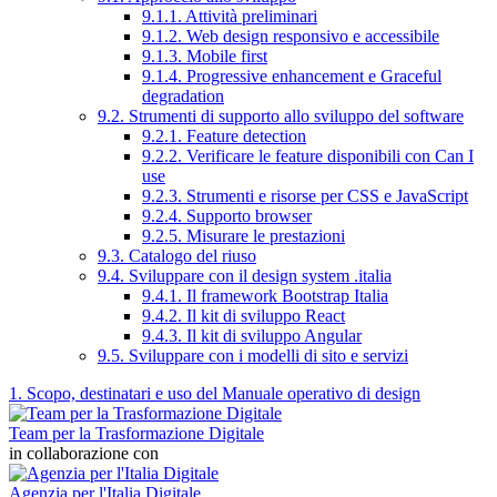
9.1.1. Attività preliminari
9.1.2. Web design responsivo e accessibile
9.1.3. Mobile first
9.1.4. Progressive enhancement e Graceful
degradation
9.2. Strumenti di supporto allo sviluppo del software
9.2.1. Feature detection
9.2.2. Verificare le feature disponibili con Can I
use
9.2.3. Strumenti e risorse per CSS e JavaScript
9.2.4. Supporto browser
9.2.5. Misurare le prestazioni
9.3. Catalogo del riuso
9.4. Sviluppare con il design system .italia
9.4.1. Il framework Bootstrap Italia
9.4.2. Il kit di sviluppo React
9.4.3. Il kit di sviluppo Angular
9.5. Sviluppare con i modelli di sito e servizi
1. Scopo, destinatari e uso del Manuale operativo di design
Team per la Trasformazione Digitale
in collaborazione con
Agenzia per l'Italia Digitale