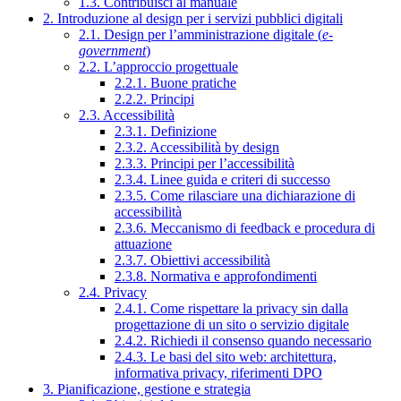
1.3. Contribuisci al manuale
2. Introduzione al design per i servizi pubblici digitali
2.1. Design per l’amministrazione digitale (
e-
government
)
2.2. L’approccio progettuale
2.2.1. Buone pratiche
2.2.2. Principi
2.3. Accessibilità
2.3.1. Definizione
2.3.2. Accessibilità by design
2.3.3. Principi per l’accessibilità
2.3.4. Linee guida e criteri di successo
2.3.5. Come rilasciare una dichiarazione di
accessibilità
2.3.6. Meccanismo di feedback e procedura di
attuazione
2.3.7. Obiettivi accessibilità
2.3.8. Normativa e approfondimenti
2.4. Privacy
2.4.1. Come rispettare la privacy sin dalla
progettazione di un sito o servizio digitale
2.4.2. Richiedi il consenso quando necessario
2.4.3. Le basi del sito web: architettura,
informativa privacy, riferimenti DPO
3. Pianificazione, gestione e strategia