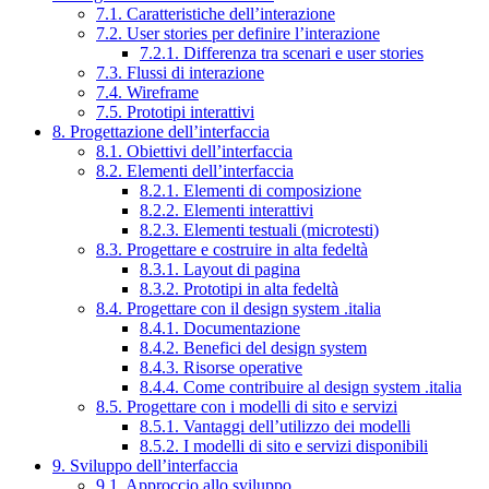
7.1. Caratteristiche dell’interazione
7.2. User stories per definire l’interazione
7.2.1. Differenza tra scenari e user stories
7.3. Flussi di interazione
7.4. Wireframe
7.5. Prototipi interattivi
8. Progettazione dell’interfaccia
8.1. Obiettivi dell’interfaccia
8.2. Elementi dell’interfaccia
8.2.1. Elementi di composizione
8.2.2. Elementi interattivi
8.2.3. Elementi testuali (microtesti)
8.3. Progettare e costruire in alta fedeltà
8.3.1. Layout di pagina
8.3.2. Prototipi in alta fedeltà
8.4. Progettare con il design system .italia
8.4.1. Documentazione
8.4.2. Benefici del design system
8.4.3. Risorse operative
8.4.4. Come contribuire al design system .italia
8.5. Progettare con i modelli di sito e servizi
8.5.1. Vantaggi dell’utilizzo dei modelli
8.5.2. I modelli di sito e servizi disponibili
9. Sviluppo dell’interfaccia
9.1. Approccio allo sviluppo