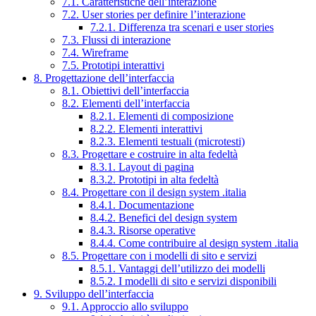
7.1. Caratteristiche dell’interazione
7.2. User stories per definire l’interazione
7.2.1. Differenza tra scenari e user stories
7.3. Flussi di interazione
7.4. Wireframe
7.5. Prototipi interattivi
8. Progettazione dell’interfaccia
8.1. Obiettivi dell’interfaccia
8.2. Elementi dell’interfaccia
8.2.1. Elementi di composizione
8.2.2. Elementi interattivi
8.2.3. Elementi testuali (microtesti)
8.3. Progettare e costruire in alta fedeltà
8.3.1. Layout di pagina
8.3.2. Prototipi in alta fedeltà
8.4. Progettare con il design system .italia
8.4.1. Documentazione
8.4.2. Benefici del design system
8.4.3. Risorse operative
8.4.4. Come contribuire al design system .italia
8.5. Progettare con i modelli di sito e servizi
8.5.1. Vantaggi dell’utilizzo dei modelli
8.5.2. I modelli di sito e servizi disponibili
9. Sviluppo dell’interfaccia
9.1. Approccio allo sviluppo