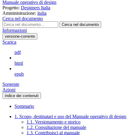
Manuale operativo di design
Progetto:
Designers Italia
Amministrazione:
italia
Cerca nel documento
Cerca nel documento
Informazioni
versione-corrente
Scarica
pdf
html
epub
Sorgente
Azioni
indice dei contenuti
Sommario
1. Scopo, destinatari e uso del Manuale operativo di design
1.1. Versionamento e storico
1.2. Consultazione del manuale
1.3. Contribuisci al manuale