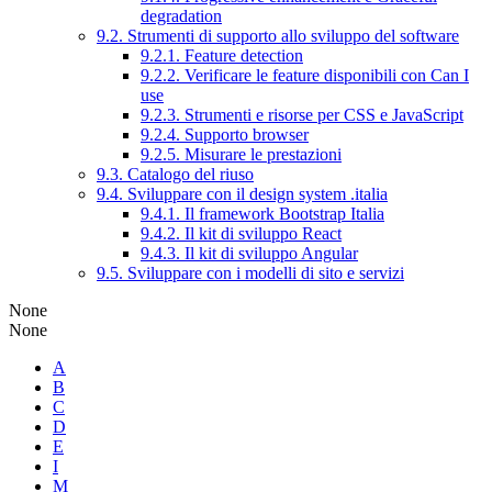
degradation
9.2. Strumenti di supporto allo sviluppo del software
9.2.1. Feature detection
9.2.2. Verificare le feature disponibili con Can I
use
9.2.3. Strumenti e risorse per CSS e JavaScript
9.2.4. Supporto browser
9.2.5. Misurare le prestazioni
9.3. Catalogo del riuso
9.4. Sviluppare con il design system .italia
9.4.1. Il framework Bootstrap Italia
9.4.2. Il kit di sviluppo React
9.4.3. Il kit di sviluppo Angular
9.5. Sviluppare con i modelli di sito e servizi
None
None
A
B
C
D
E
I
M