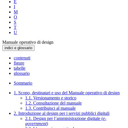
E
I
M
O
S
T
U
Manuale operativo di design
indici e glossario
contenuti
figure
tabelle
glossario
Sommario
1. Scopo, destinatari e uso del Manuale operativo di design
1.1. Versionamento e storico
1.2. Consultazione del manuale
1.3. Contribuisci al manuale
2. Introduzione al design per i servizi pubblici digitali
2.1. Design per l’amministrazione digitale (
e-
government
)