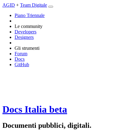
AGID
+
Team Digitale
Piano Triennale
Le community
Developers
Designers
Gli strumenti
Forum
Docs
GitHub
Docs Italia
beta
Documenti pubblici, digitali.