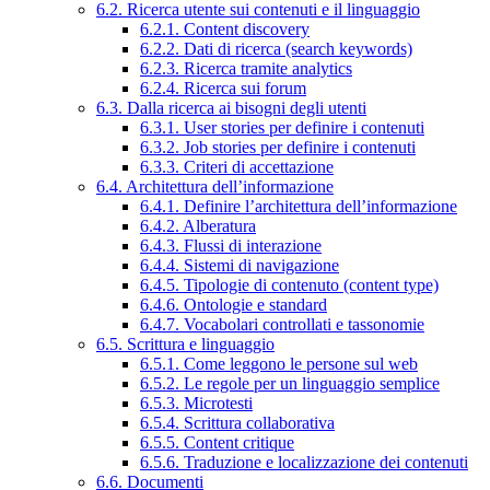
6.2. Ricerca utente sui contenuti e il linguaggio
6.2.1. Content discovery
6.2.2. Dati di ricerca (search keywords)
6.2.3. Ricerca tramite analytics
6.2.4. Ricerca sui forum
6.3. Dalla ricerca ai bisogni degli utenti
6.3.1. User stories per definire i contenuti
6.3.2. Job stories per definire i contenuti
6.3.3. Criteri di accettazione
6.4. Architettura dell’informazione
6.4.1. Definire l’architettura dell’informazione
6.4.2. Alberatura
6.4.3. Flussi di interazione
6.4.4. Sistemi di navigazione
6.4.5. Tipologie di contenuto (content type)
6.4.6. Ontologie e standard
6.4.7. Vocabolari controllati e tassonomie
6.5. Scrittura e linguaggio
6.5.1. Come leggono le persone sul web
6.5.2. Le regole per un linguaggio semplice
6.5.3. Microtesti
6.5.4. Scrittura collaborativa
6.5.5. Content critique
6.5.6. Traduzione e localizzazione dei contenuti
6.6. Documenti