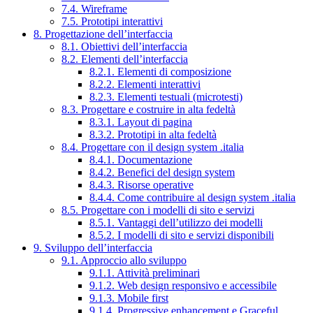
7.4. Wireframe
7.5. Prototipi interattivi
8. Progettazione dell’interfaccia
8.1. Obiettivi dell’interfaccia
8.2. Elementi dell’interfaccia
8.2.1. Elementi di composizione
8.2.2. Elementi interattivi
8.2.3. Elementi testuali (microtesti)
8.3. Progettare e costruire in alta fedeltà
8.3.1. Layout di pagina
8.3.2. Prototipi in alta fedeltà
8.4. Progettare con il design system .italia
8.4.1. Documentazione
8.4.2. Benefici del design system
8.4.3. Risorse operative
8.4.4. Come contribuire al design system .italia
8.5. Progettare con i modelli di sito e servizi
8.5.1. Vantaggi dell’utilizzo dei modelli
8.5.2. I modelli di sito e servizi disponibili
9. Sviluppo dell’interfaccia
9.1. Approccio allo sviluppo
9.1.1. Attività preliminari
9.1.2. Web design responsivo e accessibile
9.1.3. Mobile first
9.1.4. Progressive enhancement e Graceful