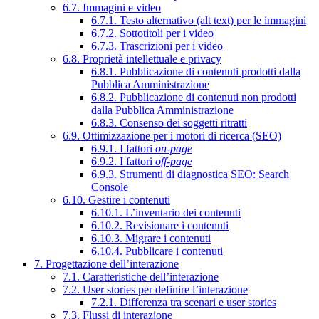
6.7. Immagini e video
6.7.1. Testo alternativo (alt text) per le immagini
6.7.2. Sottotitoli per i video
6.7.3. Trascrizioni per i video
6.8. Proprietà intellettuale e privacy
6.8.1. Pubblicazione di contenuti prodotti dalla
Pubblica Amministrazione
6.8.2. Pubblicazione di contenuti non prodotti
dalla Pubblica Amministrazione
6.8.3. Consenso dei soggetti ritratti
6.9. Ottimizzazione per i motori di ricerca (SEO)
6.9.1. I fattori
on-page
6.9.2. I fattori
off-page
6.9.3. Strumenti di diagnostica SEO: Search
Console
6.10. Gestire i contenuti
6.10.1. L’inventario dei contenuti
6.10.2. Revisionare i contenuti
6.10.3. Migrare i contenuti
6.10.4. Pubblicare i contenuti
7. Progettazione dell’interazione
7.1. Caratteristiche dell’interazione
7.2. User stories per definire l’interazione
7.2.1. Differenza tra scenari e user stories
7.3. Flussi di interazione