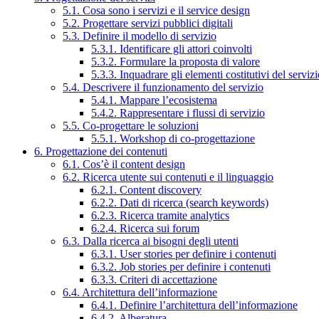
5.1. Cosa sono i servizi e il service design
5.2. Progettare servizi pubblici digitali
5.3. Definire il modello di servizio
5.3.1. Identificare gli attori coinvolti
5.3.2. Formulare la proposta di valore
5.3.3. Inquadrare gli elementi costitutivi del serviz
5.4. Descrivere il funzionamento del servizio
5.4.1. Mappare l’ecosistema
5.4.2. Rappresentare i flussi di servizio
5.5. Co-progettare le soluzioni
5.5.1. Workshop di co-progettazione
6. Progettazione dei contenuti
6.1. Cos’è il content design
6.2. Ricerca utente sui contenuti e il linguaggio
6.2.1. Content discovery
6.2.2. Dati di ricerca (search keywords)
6.2.3. Ricerca tramite analytics
6.2.4. Ricerca sui forum
6.3. Dalla ricerca ai bisogni degli utenti
6.3.1. User stories per definire i contenuti
6.3.2. Job stories per definire i contenuti
6.3.3. Criteri di accettazione
6.4. Architettura dell’informazione
6.4.1. Definire l’architettura dell’informazione
6.4.2. Alberatura