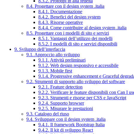
8.3.2. Prototipi in alta fedeltà
8.4. Progettare con il design system .italia
8.4.1. Documentazione
8.4.2. Benefici del design system
8.4.3. Risorse operative
8.4.4. Come contribuire al design system .italia
8.5. Progettare con i modelli di sito e servizi
8.5.1. Vantaggi dell’utilizzo dei modelli
8.5.2. I modelli di sito e servizi disponibili
9. Sviluppo dell’interfaccia
9.1. Approccio allo sviluppo
9.1.1. Attività preliminari
9.1.2. Web design responsivo e accessibile
9.1.3. Mobile first
9.1.4. Progressive enhancement e Graceful degrad
9.2. Strumenti di supporto allo sviluppo del software
9.2.1. Feature detection
9.2.2. Verificare le feature disponibili con Can I us
9.2.3. Strumenti e risorse per CSS e JavaScript
9.2.4. Supporto browser
9.2.5. Misurare le prestazioni
9.3. Catalogo del riuso
9.4. Sviluppare con il design system .italia
9.4.1. Il framework Bootstrap Italia
9.4.2. Il kit di sviluppo React