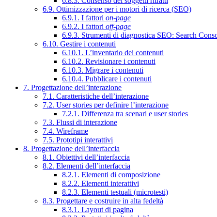
6.8.3. Consenso dei soggetti ritratti
6.9. Ottimizzazione per i motori di ricerca (SEO)
6.9.1. I fattori
on-page
6.9.2. I fattori
off-page
6.9.3. Strumenti di diagnostica SEO: Search Cons
6.10. Gestire i contenuti
6.10.1. L’inventario dei contenuti
6.10.2. Revisionare i contenuti
6.10.3. Migrare i contenuti
6.10.4. Pubblicare i contenuti
7. Progettazione dell’interazione
7.1. Caratteristiche dell’interazione
7.2. User stories per definire l’interazione
7.2.1. Differenza tra scenari e user stories
7.3. Flussi di interazione
7.4. Wireframe
7.5. Prototipi interattivi
8. Progettazione dell’interfaccia
8.1. Obiettivi dell’interfaccia
8.2. Elementi dell’interfaccia
8.2.1. Elementi di composizione
8.2.2. Elementi interattivi
8.2.3. Elementi testuali (microtesti)
8.3. Progettare e costruire in alta fedeltà
8.3.1. Layout di pagina