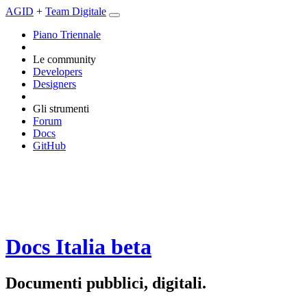
AGID
+
Team Digitale
Piano Triennale
Le community
Developers
Designers
Gli strumenti
Forum
Docs
GitHub
Docs Italia
beta
Documenti pubblici, digitali.