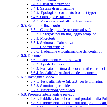
6.4.3. Flussi di interazione
6.4.4. Sistemi di navigazione
6.4.5. Tipologie di contenuto (content type)
6.4.6. Ontologie e standard
6.4.7. Vocabolari controllati e tassonomie
6.5. Scrittura e linguaggio
6.5.1. Come leggono le persone sul web
6.5.2. Le regole per un linguaggio semplice
6.5.3. Microtesti
6.5.4. Scrittura collaborativa
6.5.5. Content critique
6.5.6. Traduzione e localizzazione dei contenuti
6.6. Documenti
6.6.1. I documenti vanno sul web
6.6.2. Tipi di documenti
6.6.3. Formato di lettura dei documenti elettronici
6.6.4. Modalità di produzione dei documenti
6.7. Immagini e video
6.7.1. Testo alternativo (alt text) per le immagini
6.7.2. Sottotitoli per i video
6.7.3. Trascrizioni per i video
6.8. Proprietà intellettuale e privacy
6.8.1. Pubblicazione di contenuti prodotti dalla P
6.8.2. Pubblicazione di contenuti non prodotti dal