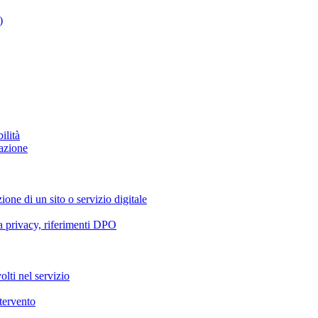
)
ilità
azione
ione di un sito o servizio digitale
va privacy, riferimenti DPO
olti nel servizio
ntervento