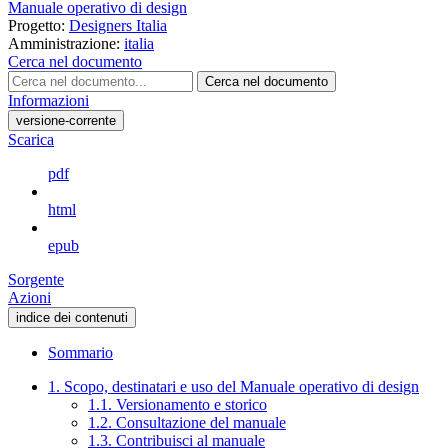
Manuale operativo di design
Progetto:
Designers Italia
Amministrazione:
italia
Cerca nel documento
Cerca nel documento
Informazioni
versione-corrente
Scarica
pdf
html
epub
Sorgente
Azioni
indice dei contenuti
Sommario
1. Scopo, destinatari e uso del Manuale operativo di design
1.1. Versionamento e storico
1.2. Consultazione del manuale
1.3. Contribuisci al manuale