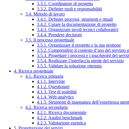
3.3.1. Coordinatore di progetto
3.3.2. Definire ruoli e responsabilità
3.4. Metodo di lavoro
3.4.1. Definire processi, strumenti e rituali
3.4.2. Curare la documentazione di progetto
3.4.3. Organizzare tavoli tecnici collaborativi
3.4.4. Prendere decisioni
3.5. Il processo progettuale
3.5.1. Organizzare il progetto e la sua gestione
3.5.2. Comprendere il contesto d’uso del servizio 
3.5.3. Progettare i processi e i
touchpoint
del servi
3.5.4. Realizzare l’interfaccia utente del servizio
3.5.5. Validare la soluzione ottenuta
4. Ricerca progettuale
4.1. Ricerca primaria
4.1.1. Interviste
4.1.2. Questionari
4.1.3. Test di usabilità
4.1.4. Web analytics
4.1.5. Strumenti di mappatura dell’esperienza uten
4.2. Ricerca secondaria
4.2.1. Ricerca documentale
4.2.2. Analisi benchmark
4.2.3. Valutazione euristica
5. Progettazione dei servizi