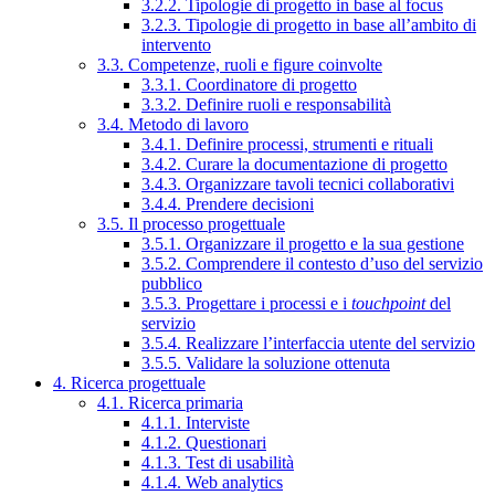
3.2.2. Tipologie di progetto in base al focus
3.2.3. Tipologie di progetto in base all’ambito di
intervento
3.3. Competenze, ruoli e figure coinvolte
3.3.1. Coordinatore di progetto
3.3.2. Definire ruoli e responsabilità
3.4. Metodo di lavoro
3.4.1. Definire processi, strumenti e rituali
3.4.2. Curare la documentazione di progetto
3.4.3. Organizzare tavoli tecnici collaborativi
3.4.4. Prendere decisioni
3.5. Il processo progettuale
3.5.1. Organizzare il progetto e la sua gestione
3.5.2. Comprendere il contesto d’uso del servizio
pubblico
3.5.3. Progettare i processi e i
touchpoint
del
servizio
3.5.4. Realizzare l’interfaccia utente del servizio
3.5.5. Validare la soluzione ottenuta
4. Ricerca progettuale
4.1. Ricerca primaria
4.1.1. Interviste
4.1.2. Questionari
4.1.3. Test di usabilità
4.1.4. Web analytics