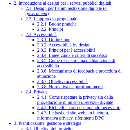
2. Introduzione al design per i servizi pubblici digitali
2.1. Design per l’amministrazione digitale (
e-
government
)
2.2. L’approccio progettuale
2.2.1. Buone pratiche
2.2.2. Principi
2.3. Accessibilità
2.3.1. Definizione
2.3.2. Accessibilità by design
2.3.3. Principi per l’accessibilità
2.3.4. Linee guida e criteri di successo
2.3.5. Come rilasciare una dichiarazione di
accessibilità
2.3.6. Meccanismo di feedback e procedura di
attuazione
2.3.7. Obiettivi accessibilità
2.3.8. Normativa e approfondimenti
2.4. Privacy
2.4.1. Come rispettare la privacy sin dalla
progettazione di un sito o servizio digitale
2.4.2. Richiedi il consenso quando necessario
2.4.3. Le basi del sito web: architettura,
informativa privacy, riferimenti DPO
3. Pianificazione, gestione e strategia
3.1. Obiettivi del progetto