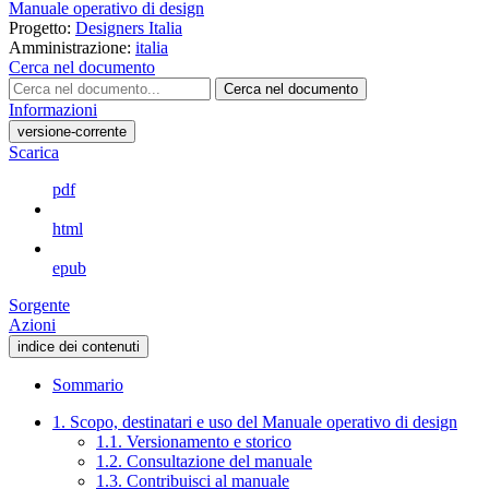
Manuale operativo di design
Progetto:
Designers Italia
Amministrazione:
italia
Cerca nel documento
Cerca nel documento
Informazioni
versione-corrente
Scarica
pdf
html
epub
Sorgente
Azioni
indice dei contenuti
Sommario
1. Scopo, destinatari e uso del Manuale operativo di design
1.1. Versionamento e storico
1.2. Consultazione del manuale
1.3. Contribuisci al manuale