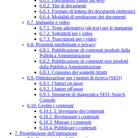
6.6.1. I documenti vanno sul web
6.6.2. Tipi di documenti
6.6.3. Formato di lettura dei documenti elettronici
6.6.4. Modalità di produzione dei documenti
6.7. Immagini e video
6.7.1. Testo alternativo (alt text) per le immagini
6.7.2. Sottotitoli per i video
6.7.3. Trascrizioni per i video
6.8. Proprietà intellettuale e privacy
6.8.1. Pubblicazione di contenuti prodotti dalla
Pubblica Amministrazione
6.8.2. Pubblicazione di contenuti non prodotti
dalla Pubblica Amministrazione
6.8.3. Consenso dei soggetti ritratti
6.9. Ottimizzazione per i motori di ricerca (SEO)
6.9.1. I fattori
on-page
6.9.2. I fattori
off-page
6.9.3. Strumenti di diagnostica SEO: Search
Console
6.10. Gestire i contenuti
6.10.1. L’inventario dei contenuti
6.10.2. Revisionare i contenuti
6.10.3. Migrare i contenuti
6.10.4. Pubblicare i contenuti
7. Progettazione dell’interazione