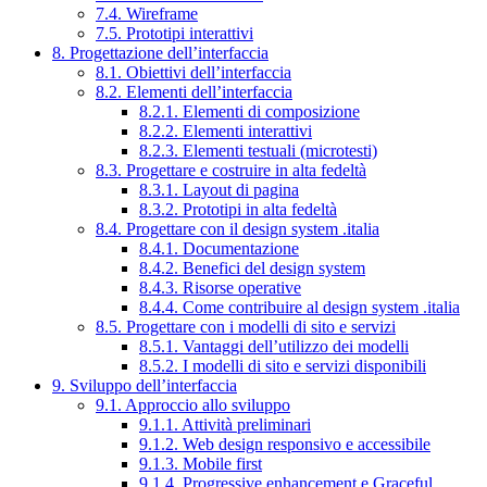
7.4. Wireframe
7.5. Prototipi interattivi
8. Progettazione dell’interfaccia
8.1. Obiettivi dell’interfaccia
8.2. Elementi dell’interfaccia
8.2.1. Elementi di composizione
8.2.2. Elementi interattivi
8.2.3. Elementi testuali (microtesti)
8.3. Progettare e costruire in alta fedeltà
8.3.1. Layout di pagina
8.3.2. Prototipi in alta fedeltà
8.4. Progettare con il design system .italia
8.4.1. Documentazione
8.4.2. Benefici del design system
8.4.3. Risorse operative
8.4.4. Come contribuire al design system .italia
8.5. Progettare con i modelli di sito e servizi
8.5.1. Vantaggi dell’utilizzo dei modelli
8.5.2. I modelli di sito e servizi disponibili
9. Sviluppo dell’interfaccia
9.1. Approccio allo sviluppo
9.1.1. Attività preliminari
9.1.2. Web design responsivo e accessibile
9.1.3. Mobile first
9.1.4. Progressive enhancement e Graceful