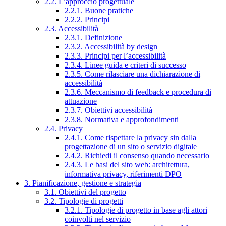
2.2. L’approccio progettuale
2.2.1. Buone pratiche
2.2.2. Principi
2.3. Accessibilità
2.3.1. Definizione
2.3.2. Accessibilità by design
2.3.3. Principi per l’accessibilità
2.3.4. Linee guida e criteri di successo
2.3.5. Come rilasciare una dichiarazione di
accessibilità
2.3.6. Meccanismo di feedback e procedura di
attuazione
2.3.7. Obiettivi accessibilità
2.3.8. Normativa e approfondimenti
2.4. Privacy
2.4.1. Come rispettare la privacy sin dalla
progettazione di un sito o servizio digitale
2.4.2. Richiedi il consenso quando necessario
2.4.3. Le basi del sito web: architettura,
informativa privacy, riferimenti DPO
3. Pianificazione, gestione e strategia
3.1. Obiettivi del progetto
3.2. Tipologie di progetti
3.2.1. Tipologie di progetto in base agli attori
coinvolti nel servizio