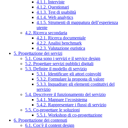
4.1.1. Interviste
4.1.2. Questionari
4.1.3. Test di usabilità
4.1.4. Web analytics
4.1.5. Strumenti di mappatura dell’esperienza
utente
4.2. Ricerca secondaria
4.2.1. Ricerca documentale
4.2.2. Analisi benchmark
4.2.3. Valutazione euristica
5. Progettazione dei servizi
5.1. Cosa sono i servizi e il service design
5.2. Progettare servizi pubblici digitali
5.3. Definire il modello di servizio
5.3.1. Identificare gli attori coinvolti
5.3.2. Formulare la proposta di valore
5.3.3. Inquadrare gli elementi costitutivi del
servizio
5.4. Descrivere il funzionamento del servizio
5.4.1. Mappare l’ecosistema
5.4.2. Rappresentare i flussi di servizio
5.5. Co-progettare le soluzioni
5.5.1. Workshop di co-progettazione
6. Progettazione dei contenuti
6.1. Cos’è il content design