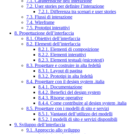
7.1. Caratteristiche dell’interazione
7.2. User stories per definire l’interazione
7.2.1. Differenza tra scenari e user stories
7.3. Flussi di interazione
7.4. Wireframe
7.5. Prototipi interattivi
8. Progettazione dell’interfaccia
8.1. Obiettivi dell’interfaccia
8.2. Elementi dell’interfaccia
8.2.1. Elementi di composizione
8.2.2. Elementi interattivi
8.2.3. Elementi testuali (microtesti)
8.3. Progettare e costruire in alta fedeltà
8.3.1. Layout di pagina
8.3.2. Prototipi in alta fedeltà
8.4. Progettare con il design system .italia
8.4.1. Documentazione
8.4.2. Benefici del design system
8.4.3. Risorse operative
8.4.4. Come contribuire al design system .italia
8.5. Progettare con i modelli di sito e servizi
8.5.1. Vantaggi dell’utilizzo dei modelli
8.5.2. I modelli di sito e servizi disponibili
9. Sviluppo dell’interfaccia
9.1. Approccio allo sviluppo