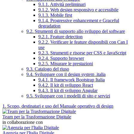
9.1.1. Attività preliminari
9.1.2. Web design responsivo e accessibile
9.1.3. Mobile first
9.1.4. Progressive enhancement e Graceful
degradation
9.2. Strumenti di supporto allo sviluppo del software
9.2.1. Feature detection
9.2.2. Verificare le feature disponibili con Can I
use
9.2.3. Strumenti e risorse per CSS e JavaScript
9.2.4. Supporto browser
9.2.5. Misurare le prestazioni
9.3. Catalogo del riuso
9.4. Sviluppare con il design system .italia
9.4.1. Il framework Bootstrap Italia
9.4.2. Il kit di sviluppo React
9.4.3. Il kit di sviluppo Angular
9.5. Sviluppare con i modelli di sito e servizi
1. Scopo, destinatari e uso del Manuale operativo di design
Team per la Trasformazione Digitale
in collaborazione con
Agenzia per l'Italia Digitale