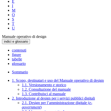
E
I
M
O
S
T
U
Manuale operativo di design
indici e glossario
contenuti
figure
tabelle
glossario
Sommario
1. Scopo, destinatari e uso del Manuale operativo di design
1.1. Versionamento e storico
1.2. Consultazione del manuale
1.3. Contribuisci al manuale
2. Introduzione al design per i servizi pubblici digitali
2.1. Design per l’amministrazione digitale (
e-
government
)