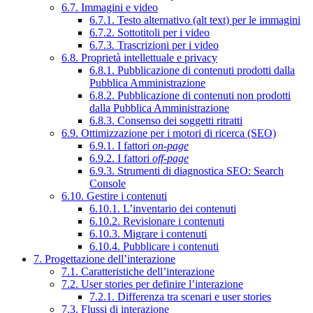
6.7. Immagini e video
6.7.1. Testo alternativo (alt text) per le immagini
6.7.2. Sottotitoli per i video
6.7.3. Trascrizioni per i video
6.8. Proprietà intellettuale e privacy
6.8.1. Pubblicazione di contenuti prodotti dalla
Pubblica Amministrazione
6.8.2. Pubblicazione di contenuti non prodotti
dalla Pubblica Amministrazione
6.8.3. Consenso dei soggetti ritratti
6.9. Ottimizzazione per i motori di ricerca (SEO)
6.9.1. I fattori
on-page
6.9.2. I fattori
off-page
6.9.3. Strumenti di diagnostica SEO: Search
Console
6.10. Gestire i contenuti
6.10.1. L’inventario dei contenuti
6.10.2. Revisionare i contenuti
6.10.3. Migrare i contenuti
6.10.4. Pubblicare i contenuti
7. Progettazione dell’interazione
7.1. Caratteristiche dell’interazione
7.2. User stories per definire l’interazione
7.2.1. Differenza tra scenari e user stories
7.3. Flussi di interazione