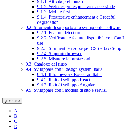
9.1.1. Attività preliminari
9.1.2. Web design responsivo e accessibile
9.1.3. Mobile first
9.1.4. Progressive enhancement e Graceful
degradation
9.2. Strumenti di supporto allo sviluppo del software
9.2.1. Feature detection
9.2.2. Verificare le feature disponibili con Can I
use
9.2.3. Strumenti e risorse per CSS e JavaScript
9.2.4. Supporto browser
9.2.5. Misurare le prestazioni
9.3. Catalogo del riuso
9.4. Sviluppare con il design system .italia
9.4.1. Il framework Bootstrap Italia
9.4.2. Il kit di sviluppo React
9.4.3. Il kit di sviluppo Angular
9.5. Sviluppare con i modelli di sito e servizi
glossario
A
B
C
D