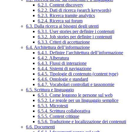
6.2.1. Content discovery
6.2.2. Dati di ricerca (search keywords)
6.2.3. Ricerca tramite analytics
6.2.4. Ricerca sui forum
6.3. Dalla ricerca ai bisogni degli utenti
6.3.1. User stories per definire i contenuti
6.3.2. Job stories per definire i contenuti
6.3.3. Criteri di accettazione
6.4. Architettura dell’informazione
6.4.1. Definire l’architettura dell’informazione
6.4.2. Alberatura
6.4.3. Flussi di interazione
6.4.4. Sistemi di navigazione
6.4.5. Tipologie di contenuto (content type)
6.4.6. Ontologie e standard
6.4.7. Vocabolari controllati e tassonomie
6.5. Scrittura e linguaggio
6.5.1. Come leggono le persone sul web
6.5.2. Le regole per un linguaggio semplice
6.5.3. Microtesti
6.5.4. Scrittura collaborativa
6.5.5. Content critique
6.5.6. Traduzione e localizzazione dei contenuti
6.6. Documenti