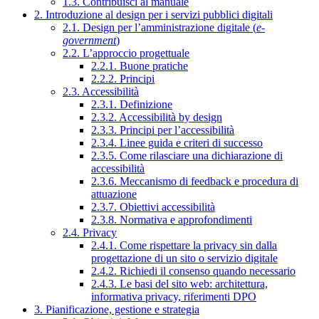
1.3. Contribuisci al manuale
2. Introduzione al design per i servizi pubblici digitali
2.1. Design per l’amministrazione digitale (
e-
government
)
2.2. L’approccio progettuale
2.2.1. Buone pratiche
2.2.2. Principi
2.3. Accessibilità
2.3.1. Definizione
2.3.2. Accessibilità by design
2.3.3. Principi per l’accessibilità
2.3.4. Linee guida e criteri di successo
2.3.5. Come rilasciare una dichiarazione di
accessibilità
2.3.6. Meccanismo di feedback e procedura di
attuazione
2.3.7. Obiettivi accessibilità
2.3.8. Normativa e approfondimenti
2.4. Privacy
2.4.1. Come rispettare la privacy sin dalla
progettazione di un sito o servizio digitale
2.4.2. Richiedi il consenso quando necessario
2.4.3. Le basi del sito web: architettura,
informativa privacy, riferimenti DPO
3. Pianificazione, gestione e strategia