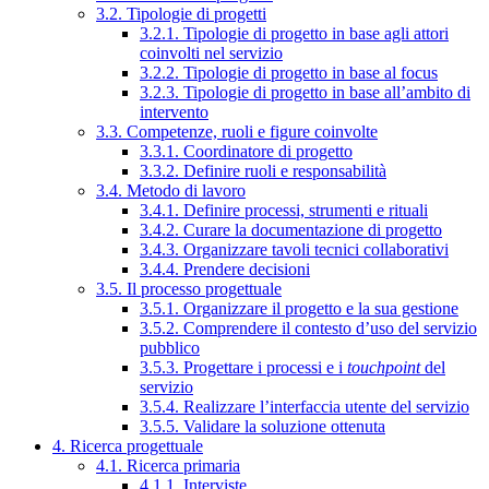
3.2. Tipologie di progetti
3.2.1. Tipologie di progetto in base agli attori
coinvolti nel servizio
3.2.2. Tipologie di progetto in base al focus
3.2.3. Tipologie di progetto in base all’ambito di
intervento
3.3. Competenze, ruoli e figure coinvolte
3.3.1. Coordinatore di progetto
3.3.2. Definire ruoli e responsabilità
3.4. Metodo di lavoro
3.4.1. Definire processi, strumenti e rituali
3.4.2. Curare la documentazione di progetto
3.4.3. Organizzare tavoli tecnici collaborativi
3.4.4. Prendere decisioni
3.5. Il processo progettuale
3.5.1. Organizzare il progetto e la sua gestione
3.5.2. Comprendere il contesto d’uso del servizio
pubblico
3.5.3. Progettare i processi e i
touchpoint
del
servizio
3.5.4. Realizzare l’interfaccia utente del servizio
3.5.5. Validare la soluzione ottenuta
4. Ricerca progettuale
4.1. Ricerca primaria
4.1.1. Interviste