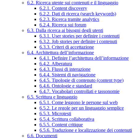
6.2. Ricerca utente sui contenuti e il linguaggio
6.2.1. Content discovery
6.2.2. Dati di ricerca (search keywords)
6.2.3. Ricerca tramite analytics
6.2.4. Ricerca sui forum
6.3. Dalla ricerca ai bisogni degli utenti
6.3.1. User stories per definire i contenuti
6.3.2. Job stories per definire i contenuti
6.3.3. Criteri di accettazione
6.4. Architettura dell’informazione
6.4.1. Definire l’architettura dell’informazione
6.4.2. Alberatura
6.4.3. Flussi di interazione
6.4.4. Sistemi di navigazione
6.4.5. Tipologie di contenuto (content type)
6.4.6. Ontologie e standard
6.4.7. Vocabolari controllati e tassonomie
6.5. Scrittura e linguaggio
6.5.1. Come leggono le persone sul web
6.5.2. Le regole per un linguaggio semplice
6.5.3. Microtesti
6.5.4. Scrittura collaborativa
6.5.5. Content critique
6.5.6. Traduzione e localizzazione dei contenuti
6.6. Documenti