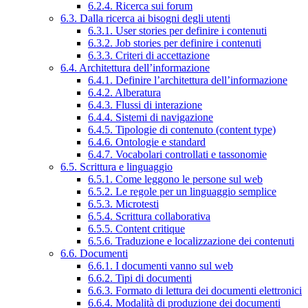
6.2.4. Ricerca sui forum
6.3. Dalla ricerca ai bisogni degli utenti
6.3.1. User stories per definire i contenuti
6.3.2. Job stories per definire i contenuti
6.3.3. Criteri di accettazione
6.4. Architettura dell’informazione
6.4.1. Definire l’architettura dell’informazione
6.4.2. Alberatura
6.4.3. Flussi di interazione
6.4.4. Sistemi di navigazione
6.4.5. Tipologie di contenuto (content type)
6.4.6. Ontologie e standard
6.4.7. Vocabolari controllati e tassonomie
6.5. Scrittura e linguaggio
6.5.1. Come leggono le persone sul web
6.5.2. Le regole per un linguaggio semplice
6.5.3. Microtesti
6.5.4. Scrittura collaborativa
6.5.5. Content critique
6.5.6. Traduzione e localizzazione dei contenuti
6.6. Documenti
6.6.1. I documenti vanno sul web
6.6.2. Tipi di documenti
6.6.3. Formato di lettura dei documenti elettronici
6.6.4. Modalità di produzione dei documenti