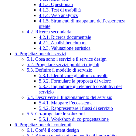
4.1.2. Questionari
4.1.3. Test di usabilità
4.1.4. Web analytics
4.1.5. Strumenti di mappatura dell’esperienza
utente
4.2. Ricerca secondaria
4.2.1. Ricerca documentale
4.2.2. Analisi benchmark
4.2.3. Valutazione euristica
5. Progettazione dei servizi
5.1. Cosa sono i servizi e il service design
5.2. Progettare servizi pubblici digitali
5.3. Definire il modello di servizio
5.3.1. Identificare gli attori coinvolti
5.3.2. Formulare la proposta di valore
5.3.3. Inquadrare gli elementi costitutivi del
servizio
5.4. Descrivere il funzionamento del servizio
5.4.1. Mappare l’ecosistema
5.4.2. Rappresentare i flussi di servizio
5.5. Co-progettare le soluzioni
5.5.1. Workshop di co-progettazione
6. Progettazione dei contenuti
6.1. Cos’è il content design
6.2. Ricerca utente sui contenuti e il linguaggio