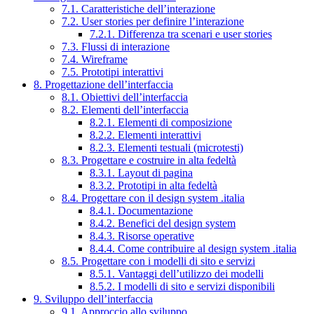
7.1. Caratteristiche dell’interazione
7.2. User stories per definire l’interazione
7.2.1. Differenza tra scenari e user stories
7.3. Flussi di interazione
7.4. Wireframe
7.5. Prototipi interattivi
8. Progettazione dell’interfaccia
8.1. Obiettivi dell’interfaccia
8.2. Elementi dell’interfaccia
8.2.1. Elementi di composizione
8.2.2. Elementi interattivi
8.2.3. Elementi testuali (microtesti)
8.3. Progettare e costruire in alta fedeltà
8.3.1. Layout di pagina
8.3.2. Prototipi in alta fedeltà
8.4. Progettare con il design system .italia
8.4.1. Documentazione
8.4.2. Benefici del design system
8.4.3. Risorse operative
8.4.4. Come contribuire al design system .italia
8.5. Progettare con i modelli di sito e servizi
8.5.1. Vantaggi dell’utilizzo dei modelli
8.5.2. I modelli di sito e servizi disponibili
9. Sviluppo dell’interfaccia
9.1. Approccio allo sviluppo