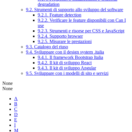
degradation
9.2. Strumenti di supporto allo sviluppo del software
9.2.1. Feature detection
9.2.2. Verificare le feature disponibili con Can I
use
9.2.3. Strumenti e risorse per CSS e JavaScript
9.2.4. Supporto browser
9.2.5. Misurare le prestazioni
9.3. Catalogo del riuso
9.4. Sviluppare con il design system .italia
9.4.1. Il framework Bootstrap Italia
9.4.2. Il kit di sviluppo React
9.4.3. Il kit di sviluppo Angular
9.5. Sviluppare con i modelli di sito e servizi
None
None
A
B
C
D
E
I
M