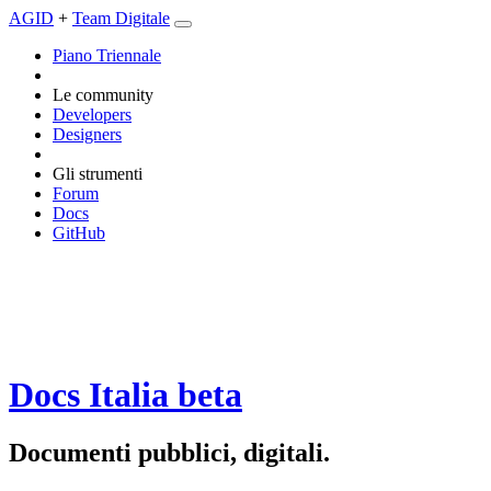
AGID
+
Team Digitale
Piano Triennale
Le community
Developers
Designers
Gli strumenti
Forum
Docs
GitHub
Docs Italia
beta
Documenti pubblici, digitali.