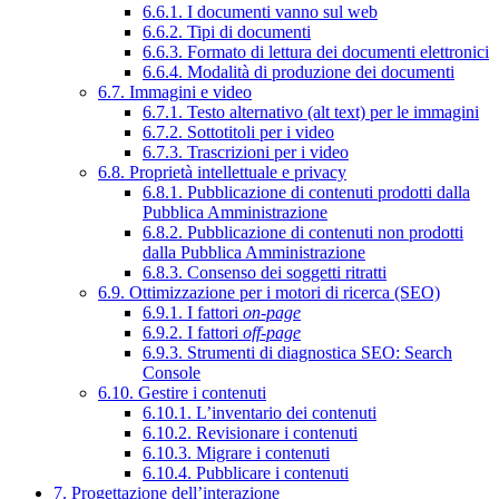
6.6.1. I documenti vanno sul web
6.6.2. Tipi di documenti
6.6.3. Formato di lettura dei documenti elettronici
6.6.4. Modalità di produzione dei documenti
6.7. Immagini e video
6.7.1. Testo alternativo (alt text) per le immagini
6.7.2. Sottotitoli per i video
6.7.3. Trascrizioni per i video
6.8. Proprietà intellettuale e privacy
6.8.1. Pubblicazione di contenuti prodotti dalla
Pubblica Amministrazione
6.8.2. Pubblicazione di contenuti non prodotti
dalla Pubblica Amministrazione
6.8.3. Consenso dei soggetti ritratti
6.9. Ottimizzazione per i motori di ricerca (SEO)
6.9.1. I fattori
on-page
6.9.2. I fattori
off-page
6.9.3. Strumenti di diagnostica SEO: Search
Console
6.10. Gestire i contenuti
6.10.1. L’inventario dei contenuti
6.10.2. Revisionare i contenuti
6.10.3. Migrare i contenuti
6.10.4. Pubblicare i contenuti
7. Progettazione dell’interazione