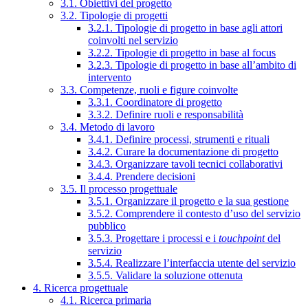
3.1. Obiettivi del progetto
3.2. Tipologie di progetti
3.2.1. Tipologie di progetto in base agli attori
coinvolti nel servizio
3.2.2. Tipologie di progetto in base al focus
3.2.3. Tipologie di progetto in base all’ambito di
intervento
3.3. Competenze, ruoli e figure coinvolte
3.3.1. Coordinatore di progetto
3.3.2. Definire ruoli e responsabilità
3.4. Metodo di lavoro
3.4.1. Definire processi, strumenti e rituali
3.4.2. Curare la documentazione di progetto
3.4.3. Organizzare tavoli tecnici collaborativi
3.4.4. Prendere decisioni
3.5. Il processo progettuale
3.5.1. Organizzare il progetto e la sua gestione
3.5.2. Comprendere il contesto d’uso del servizio
pubblico
3.5.3. Progettare i processi e i
touchpoint
del
servizio
3.5.4. Realizzare l’interfaccia utente del servizio
3.5.5. Validare la soluzione ottenuta
4. Ricerca progettuale
4.1. Ricerca primaria