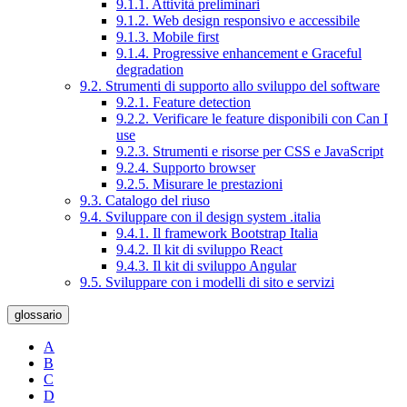
9.1.1. Attività preliminari
9.1.2. Web design responsivo e accessibile
9.1.3. Mobile first
9.1.4. Progressive enhancement e Graceful
degradation
9.2. Strumenti di supporto allo sviluppo del software
9.2.1. Feature detection
9.2.2. Verificare le feature disponibili con Can I
use
9.2.3. Strumenti e risorse per CSS e JavaScript
9.2.4. Supporto browser
9.2.5. Misurare le prestazioni
9.3. Catalogo del riuso
9.4. Sviluppare con il design system .italia
9.4.1. Il framework Bootstrap Italia
9.4.2. Il kit di sviluppo React
9.4.3. Il kit di sviluppo Angular
9.5. Sviluppare con i modelli di sito e servizi
glossario
A
B
C
D