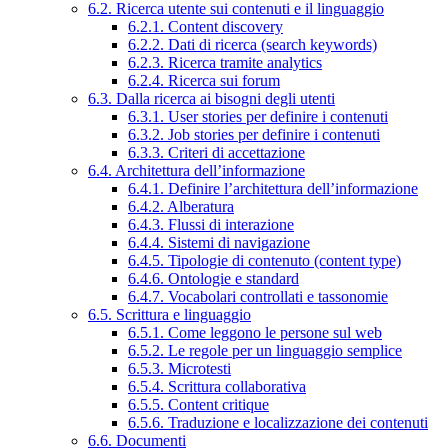
6.2. Ricerca utente sui contenuti e il linguaggio
6.2.1. Content discovery
6.2.2. Dati di ricerca (search keywords)
6.2.3. Ricerca tramite analytics
6.2.4. Ricerca sui forum
6.3. Dalla ricerca ai bisogni degli utenti
6.3.1. User stories per definire i contenuti
6.3.2. Job stories per definire i contenuti
6.3.3. Criteri di accettazione
6.4. Architettura dell’informazione
6.4.1. Definire l’architettura dell’informazione
6.4.2. Alberatura
6.4.3. Flussi di interazione
6.4.4. Sistemi di navigazione
6.4.5. Tipologie di contenuto (content type)
6.4.6. Ontologie e standard
6.4.7. Vocabolari controllati e tassonomie
6.5. Scrittura e linguaggio
6.5.1. Come leggono le persone sul web
6.5.2. Le regole per un linguaggio semplice
6.5.3. Microtesti
6.5.4. Scrittura collaborativa
6.5.5. Content critique
6.5.6. Traduzione e localizzazione dei contenuti
6.6. Documenti