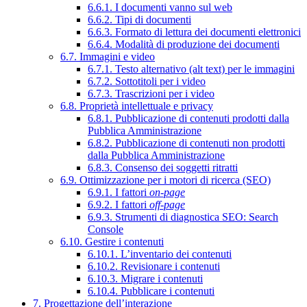
6.6.1. I documenti vanno sul web
6.6.2. Tipi di documenti
6.6.3. Formato di lettura dei documenti elettronici
6.6.4. Modalità di produzione dei documenti
6.7. Immagini e video
6.7.1. Testo alternativo (alt text) per le immagini
6.7.2. Sottotitoli per i video
6.7.3. Trascrizioni per i video
6.8. Proprietà intellettuale e privacy
6.8.1. Pubblicazione di contenuti prodotti dalla
Pubblica Amministrazione
6.8.2. Pubblicazione di contenuti non prodotti
dalla Pubblica Amministrazione
6.8.3. Consenso dei soggetti ritratti
6.9. Ottimizzazione per i motori di ricerca (SEO)
6.9.1. I fattori
on-page
6.9.2. I fattori
off-page
6.9.3. Strumenti di diagnostica SEO: Search
Console
6.10. Gestire i contenuti
6.10.1. L’inventario dei contenuti
6.10.2. Revisionare i contenuti
6.10.3. Migrare i contenuti
6.10.4. Pubblicare i contenuti
7. Progettazione dell’interazione