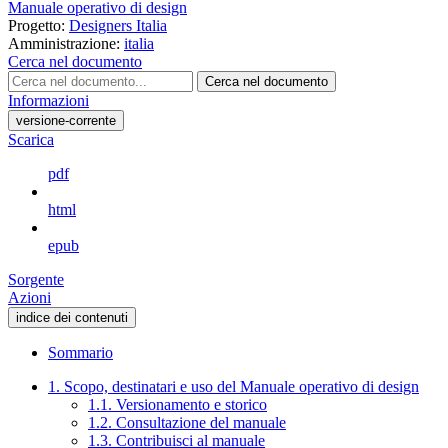
Manuale operativo di design
Progetto:
Designers Italia
Amministrazione:
italia
Cerca nel documento
Cerca nel documento
Informazioni
versione-corrente
Scarica
pdf
html
epub
Sorgente
Azioni
indice dei contenuti
Sommario
1. Scopo, destinatari e uso del Manuale operativo di design
1.1. Versionamento e storico
1.2. Consultazione del manuale
1.3. Contribuisci al manuale