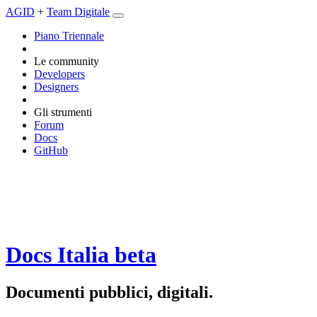
AGID
+
Team Digitale
Piano Triennale
Le community
Developers
Designers
Gli strumenti
Forum
Docs
GitHub
Docs Italia
beta
Documenti pubblici, digitali.