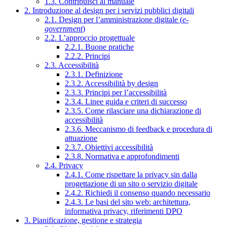
1.3. Contribuisci al manuale
2. Introduzione al design per i servizi pubblici digitali
2.1. Design per l’amministrazione digitale (
e-
government
)
2.2. L’approccio progettuale
2.2.1. Buone pratiche
2.2.2. Principi
2.3. Accessibilità
2.3.1. Definizione
2.3.2. Accessibilità by design
2.3.3. Principi per l’accessibilità
2.3.4. Linee guida e criteri di successo
2.3.5. Come rilasciare una dichiarazione di
accessibilità
2.3.6. Meccanismo di feedback e procedura di
attuazione
2.3.7. Obiettivi accessibilità
2.3.8. Normativa e approfondimenti
2.4. Privacy
2.4.1. Come rispettare la privacy sin dalla
progettazione di un sito o servizio digitale
2.4.2. Richiedi il consenso quando necessario
2.4.3. Le basi del sito web: architettura,
informativa privacy, riferimenti DPO
3. Pianificazione, gestione e strategia