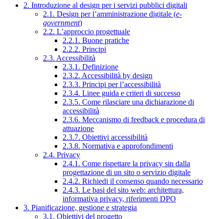
2. Introduzione al design per i servizi pubblici digitali
2.1. Design per l’amministrazione digitale (
e-
government
)
2.2. L’approccio progettuale
2.2.1. Buone pratiche
2.2.2. Principi
2.3. Accessibilità
2.3.1. Definizione
2.3.2. Accessibilità by design
2.3.3. Principi per l’accessibilità
2.3.4. Linee guida e criteri di successo
2.3.5. Come rilasciare una dichiarazione di
accessibilità
2.3.6. Meccanismo di feedback e procedura di
attuazione
2.3.7. Obiettivi accessibilità
2.3.8. Normativa e approfondimenti
2.4. Privacy
2.4.1. Come rispettare la privacy sin dalla
progettazione di un sito o servizio digitale
2.4.2. Richiedi il consenso quando necessario
2.4.3. Le basi del sito web: architettura,
informativa privacy, riferimenti DPO
3. Pianificazione, gestione e strategia
3.1. Obiettivi del progetto