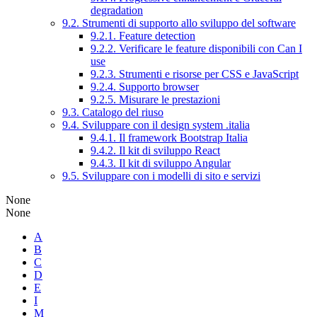
degradation
9.2. Strumenti di supporto allo sviluppo del software
9.2.1. Feature detection
9.2.2. Verificare le feature disponibili con Can I
use
9.2.3. Strumenti e risorse per CSS e JavaScript
9.2.4. Supporto browser
9.2.5. Misurare le prestazioni
9.3. Catalogo del riuso
9.4. Sviluppare con il design system .italia
9.4.1. Il framework Bootstrap Italia
9.4.2. Il kit di sviluppo React
9.4.3. Il kit di sviluppo Angular
9.5. Sviluppare con i modelli di sito e servizi
None
None
A
B
C
D
E
I
M