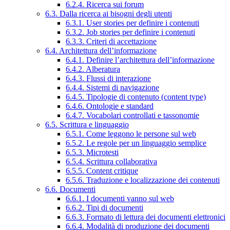
6.2.4. Ricerca sui forum
6.3. Dalla ricerca ai bisogni degli utenti
6.3.1. User stories per definire i contenuti
6.3.2. Job stories per definire i contenuti
6.3.3. Criteri di accettazione
6.4. Architettura dell’informazione
6.4.1. Definire l’architettura dell’informazione
6.4.2. Alberatura
6.4.3. Flussi di interazione
6.4.4. Sistemi di navigazione
6.4.5. Tipologie di contenuto (content type)
6.4.6. Ontologie e standard
6.4.7. Vocabolari controllati e tassonomie
6.5. Scrittura e linguaggio
6.5.1. Come leggono le persone sul web
6.5.2. Le regole per un linguaggio semplice
6.5.3. Microtesti
6.5.4. Scrittura collaborativa
6.5.5. Content critique
6.5.6. Traduzione e localizzazione dei contenuti
6.6. Documenti
6.6.1. I documenti vanno sul web
6.6.2. Tipi di documenti
6.6.3. Formato di lettura dei documenti elettronici
6.6.4. Modalità di produzione dei documenti