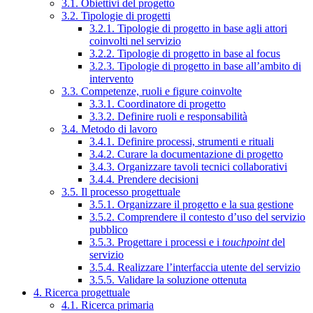
3.1. Obiettivi del progetto
3.2. Tipologie di progetti
3.2.1. Tipologie di progetto in base agli attori
coinvolti nel servizio
3.2.2. Tipologie di progetto in base al focus
3.2.3. Tipologie di progetto in base all’ambito di
intervento
3.3. Competenze, ruoli e figure coinvolte
3.3.1. Coordinatore di progetto
3.3.2. Definire ruoli e responsabilità
3.4. Metodo di lavoro
3.4.1. Definire processi, strumenti e rituali
3.4.2. Curare la documentazione di progetto
3.4.3. Organizzare tavoli tecnici collaborativi
3.4.4. Prendere decisioni
3.5. Il processo progettuale
3.5.1. Organizzare il progetto e la sua gestione
3.5.2. Comprendere il contesto d’uso del servizio
pubblico
3.5.3. Progettare i processi e i
touchpoint
del
servizio
3.5.4. Realizzare l’interfaccia utente del servizio
3.5.5. Validare la soluzione ottenuta
4. Ricerca progettuale
4.1. Ricerca primaria