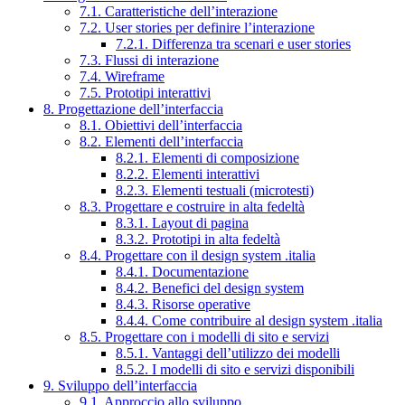
7.1. Caratteristiche dell’interazione
7.2. User stories per definire l’interazione
7.2.1. Differenza tra scenari e user stories
7.3. Flussi di interazione
7.4. Wireframe
7.5. Prototipi interattivi
8. Progettazione dell’interfaccia
8.1. Obiettivi dell’interfaccia
8.2. Elementi dell’interfaccia
8.2.1. Elementi di composizione
8.2.2. Elementi interattivi
8.2.3. Elementi testuali (microtesti)
8.3. Progettare e costruire in alta fedeltà
8.3.1. Layout di pagina
8.3.2. Prototipi in alta fedeltà
8.4. Progettare con il design system .italia
8.4.1. Documentazione
8.4.2. Benefici del design system
8.4.3. Risorse operative
8.4.4. Come contribuire al design system .italia
8.5. Progettare con i modelli di sito e servizi
8.5.1. Vantaggi dell’utilizzo dei modelli
8.5.2. I modelli di sito e servizi disponibili
9. Sviluppo dell’interfaccia
9.1. Approccio allo sviluppo