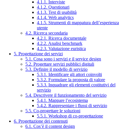
4.1.1. Interviste
4.1.2. Questionari
4.1.3. Test di usabilità
4.1.4. Web analytics
4.1.5. Strumenti di mappatura dell’esperienza
utente
4.2. Ricerca secondaria
4.2.1. Ricerca documentale
4.2.2. Analisi benchmark
4.2.3. Valutazione euristica
5. Progettazione dei servizi
5.1. Cosa sono i servizi e il service design
5.2. Progettare servizi pubblici digitali
5.3. Definire il modello di servizio
5.3.1. Identificare gli attori coinvolti
5.3.2. Formulare la proposta di valore
5.3.3. Inquadrare gli elementi costitutivi del
servizio
5.4. Descrivere il funzionamento del servizio
5.4.1. Mappare l’ecosistema
5.4.2. Rappresentare i flussi di servizio
5.5. Co-progettare le soluzioni
5.5.1. Workshop di co-progettazione
6. Progettazione dei contenuti
6.1. Cos’è il content design