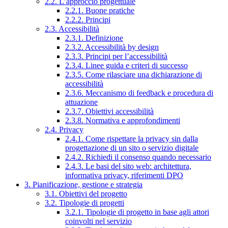
2.2. L’approccio progettuale
2.2.1. Buone pratiche
2.2.2. Principi
2.3. Accessibilità
2.3.1. Definizione
2.3.2. Accessibilità by design
2.3.3. Principi per l’accessibilità
2.3.4. Linee guida e criteri di successo
2.3.5. Come rilasciare una dichiarazione di
accessibilità
2.3.6. Meccanismo di feedback e procedura di
attuazione
2.3.7. Obiettivi accessibilità
2.3.8. Normativa e approfondimenti
2.4. Privacy
2.4.1. Come rispettare la privacy sin dalla
progettazione di un sito o servizio digitale
2.4.2. Richiedi il consenso quando necessario
2.4.3. Le basi del sito web: architettura,
informativa privacy, riferimenti DPO
3. Pianificazione, gestione e strategia
3.1. Obiettivi del progetto
3.2. Tipologie di progetti
3.2.1. Tipologie di progetto in base agli attori
coinvolti nel servizio