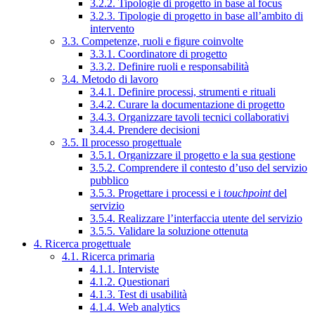
3.2.2. Tipologie di progetto in base al focus
3.2.3. Tipologie di progetto in base all’ambito di
intervento
3.3. Competenze, ruoli e figure coinvolte
3.3.1. Coordinatore di progetto
3.3.2. Definire ruoli e responsabilità
3.4. Metodo di lavoro
3.4.1. Definire processi, strumenti e rituali
3.4.2. Curare la documentazione di progetto
3.4.3. Organizzare tavoli tecnici collaborativi
3.4.4. Prendere decisioni
3.5. Il processo progettuale
3.5.1. Organizzare il progetto e la sua gestione
3.5.2. Comprendere il contesto d’uso del servizio
pubblico
3.5.3. Progettare i processi e i
touchpoint
del
servizio
3.5.4. Realizzare l’interfaccia utente del servizio
3.5.5. Validare la soluzione ottenuta
4. Ricerca progettuale
4.1. Ricerca primaria
4.1.1. Interviste
4.1.2. Questionari
4.1.3. Test di usabilità
4.1.4. Web analytics