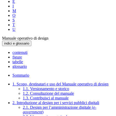
E
I
M
O
S
T
U
Manuale operativo di design
indici e glossario
contenuti
figure
tabelle
glossario
Sommario
1. Scopo, destinatari e uso del Manuale operativo di design
1.1. Versionamento e storico
1.2. Consultazione del manuale
1.3. Contribuisci al manuale
2. Introduzione al design per i servizi pubblici digitali
2.1. Design per l’amministrazione digitale (
e-
government
)