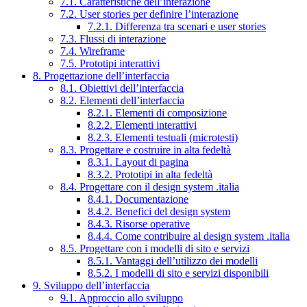
7.1. Caratteristiche dell’interazione
7.2. User stories per definire l’interazione
7.2.1. Differenza tra scenari e user stories
7.3. Flussi di interazione
7.4. Wireframe
7.5. Prototipi interattivi
8. Progettazione dell’interfaccia
8.1. Obiettivi dell’interfaccia
8.2. Elementi dell’interfaccia
8.2.1. Elementi di composizione
8.2.2. Elementi interattivi
8.2.3. Elementi testuali (microtesti)
8.3. Progettare e costruire in alta fedeltà
8.3.1. Layout di pagina
8.3.2. Prototipi in alta fedeltà
8.4. Progettare con il design system .italia
8.4.1. Documentazione
8.4.2. Benefici del design system
8.4.3. Risorse operative
8.4.4. Come contribuire al design system .italia
8.5. Progettare con i modelli di sito e servizi
8.5.1. Vantaggi dell’utilizzo dei modelli
8.5.2. I modelli di sito e servizi disponibili
9. Sviluppo dell’interfaccia
9.1. Approccio allo sviluppo