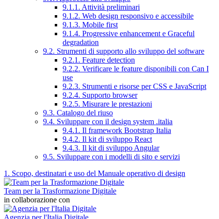
9.1.1. Attività preliminari
9.1.2. Web design responsivo e accessibile
9.1.3. Mobile first
9.1.4. Progressive enhancement e Graceful
degradation
9.2. Strumenti di supporto allo sviluppo del software
9.2.1. Feature detection
9.2.2. Verificare le feature disponibili con Can I
use
9.2.3. Strumenti e risorse per CSS e JavaScript
9.2.4. Supporto browser
9.2.5. Misurare le prestazioni
9.3. Catalogo del riuso
9.4. Sviluppare con il design system .italia
9.4.1. Il framework Bootstrap Italia
9.4.2. Il kit di sviluppo React
9.4.3. Il kit di sviluppo Angular
9.5. Sviluppare con i modelli di sito e servizi
1. Scopo, destinatari e uso del Manuale operativo di design
Team per la Trasformazione Digitale
in collaborazione con
Agenzia per l'Italia Digitale