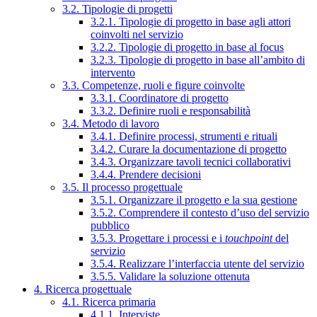
3.2. Tipologie di progetti
3.2.1. Tipologie di progetto in base agli attori
coinvolti nel servizio
3.2.2. Tipologie di progetto in base al focus
3.2.3. Tipologie di progetto in base all’ambito di
intervento
3.3. Competenze, ruoli e figure coinvolte
3.3.1. Coordinatore di progetto
3.3.2. Definire ruoli e responsabilità
3.4. Metodo di lavoro
3.4.1. Definire processi, strumenti e rituali
3.4.2. Curare la documentazione di progetto
3.4.3. Organizzare tavoli tecnici collaborativi
3.4.4. Prendere decisioni
3.5. Il processo progettuale
3.5.1. Organizzare il progetto e la sua gestione
3.5.2. Comprendere il contesto d’uso del servizio
pubblico
3.5.3. Progettare i processi e i
touchpoint
del
servizio
3.5.4. Realizzare l’interfaccia utente del servizio
3.5.5. Validare la soluzione ottenuta
4. Ricerca progettuale
4.1. Ricerca primaria
4.1.1. Interviste