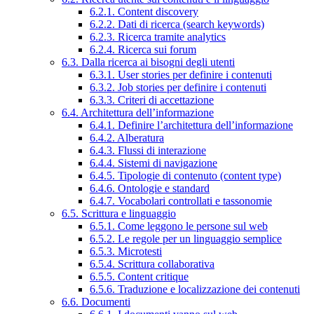
6.2.1. Content discovery
6.2.2. Dati di ricerca (search keywords)
6.2.3. Ricerca tramite analytics
6.2.4. Ricerca sui forum
6.3. Dalla ricerca ai bisogni degli utenti
6.3.1. User stories per definire i contenuti
6.3.2. Job stories per definire i contenuti
6.3.3. Criteri di accettazione
6.4. Architettura dell’informazione
6.4.1. Definire l’architettura dell’informazione
6.4.2. Alberatura
6.4.3. Flussi di interazione
6.4.4. Sistemi di navigazione
6.4.5. Tipologie di contenuto (content type)
6.4.6. Ontologie e standard
6.4.7. Vocabolari controllati e tassonomie
6.5. Scrittura e linguaggio
6.5.1. Come leggono le persone sul web
6.5.2. Le regole per un linguaggio semplice
6.5.3. Microtesti
6.5.4. Scrittura collaborativa
6.5.5. Content critique
6.5.6. Traduzione e localizzazione dei contenuti
6.6. Documenti