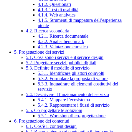
4.1.2. Questionari
4.1.3. Test di usabilità
4.1.4. Web analytics
4.1.5. Strumenti di mappatura dell’esperienza
utente
4.2. Ricerca secondaria
4.2.1. Ricerca documentale
4.2.2. Analisi benchmark
4.2.3. Valutazione euristica
5. Progettazione dei servizi
5.1. Cosa sono i servizi e il service design
5.2. Progettare servizi pubblici digitali
5.3. Definire il modello di servizio
5.3.1. Identificare gli attori coinvolti
5.3.2. Formulare la proposta di valore
5.3.3. Inquadrare gli elementi costitutivi del
servizio
5.4. Descrivere il funzionamento del servizio
5.4.1. Mappare l’ecosistema
5.4.2. Rappresentare i flussi di servizio
5.5. Co-progettare le soluzioni
5.5.1. Workshop di co-progettazione
6. Progettazione dei contenuti
6.1. Cos’è il content design
6.2. Ricerca utente sui contenuti e il linguaggio