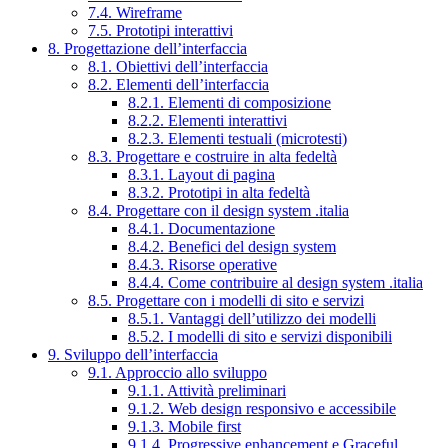
7.4. Wireframe
7.5. Prototipi interattivi
8. Progettazione dell’interfaccia
8.1. Obiettivi dell’interfaccia
8.2. Elementi dell’interfaccia
8.2.1. Elementi di composizione
8.2.2. Elementi interattivi
8.2.3. Elementi testuali (microtesti)
8.3. Progettare e costruire in alta fedeltà
8.3.1. Layout di pagina
8.3.2. Prototipi in alta fedeltà
8.4. Progettare con il design system .italia
8.4.1. Documentazione
8.4.2. Benefici del design system
8.4.3. Risorse operative
8.4.4. Come contribuire al design system .italia
8.5. Progettare con i modelli di sito e servizi
8.5.1. Vantaggi dell’utilizzo dei modelli
8.5.2. I modelli di sito e servizi disponibili
9. Sviluppo dell’interfaccia
9.1. Approccio allo sviluppo
9.1.1. Attività preliminari
9.1.2. Web design responsivo e accessibile
9.1.3. Mobile first
9.1.4. Progressive enhancement e Graceful