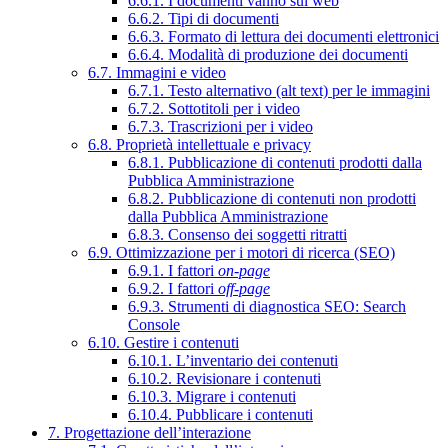
6.6.1. I documenti vanno sul web
6.6.2. Tipi di documenti
6.6.3. Formato di lettura dei documenti elettronici
6.6.4. Modalità di produzione dei documenti
6.7. Immagini e video
6.7.1. Testo alternativo (alt text) per le immagini
6.7.2. Sottotitoli per i video
6.7.3. Trascrizioni per i video
6.8. Proprietà intellettuale e privacy
6.8.1. Pubblicazione di contenuti prodotti dalla
Pubblica Amministrazione
6.8.2. Pubblicazione di contenuti non prodotti
dalla Pubblica Amministrazione
6.8.3. Consenso dei soggetti ritratti
6.9. Ottimizzazione per i motori di ricerca (SEO)
6.9.1. I fattori
on-page
6.9.2. I fattori
off-page
6.9.3. Strumenti di diagnostica SEO: Search
Console
6.10. Gestire i contenuti
6.10.1. L’inventario dei contenuti
6.10.2. Revisionare i contenuti
6.10.3. Migrare i contenuti
6.10.4. Pubblicare i contenuti
7. Progettazione dell’interazione