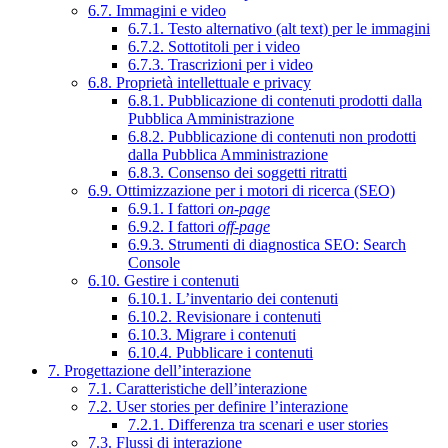
6.7. Immagini e video
6.7.1. Testo alternativo (alt text) per le immagini
6.7.2. Sottotitoli per i video
6.7.3. Trascrizioni per i video
6.8. Proprietà intellettuale e privacy
6.8.1. Pubblicazione di contenuti prodotti dalla
Pubblica Amministrazione
6.8.2. Pubblicazione di contenuti non prodotti
dalla Pubblica Amministrazione
6.8.3. Consenso dei soggetti ritratti
6.9. Ottimizzazione per i motori di ricerca (SEO)
6.9.1. I fattori
on-page
6.9.2. I fattori
off-page
6.9.3. Strumenti di diagnostica SEO: Search
Console
6.10. Gestire i contenuti
6.10.1. L’inventario dei contenuti
6.10.2. Revisionare i contenuti
6.10.3. Migrare i contenuti
6.10.4. Pubblicare i contenuti
7. Progettazione dell’interazione
7.1. Caratteristiche dell’interazione
7.2. User stories per definire l’interazione
7.2.1. Differenza tra scenari e user stories
7.3. Flussi di interazione