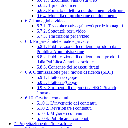
6.6.1. I documenti vanno sul web
6.6.2. Tipi di documenti
6.6.3. Formato di lettura dei documenti elettronici
6.6.4. Modalità di produzione dei documenti
6.7. Immagini e video
6.7.1. Testo alternativo (alt text) per le immagini
6.7.2. Sottotitoli per i video
6.7.3. Trascrizioni per i video
6.8. Proprietà intellettuale e privacy
6.8.1. Pubblicazione di contenuti prodotti dalla
Pubblica Amministrazione
6.8.2. Pubblicazione di contenuti non prodotti
dalla Pubblica Amministrazione
6.8.3. Consenso dei soggetti ritratti
6.9. Ottimizzazione per i motori di ricerca (SEO)
6.9.1. I fattori
on-page
6.9.2. I fattori
off-page
6.9.3. Strumenti di diagnostica SEO: Search
Console
6.10. Gestire i contenuti
6.10.1. L’inventario dei contenuti
6.10.2. Revisionare i contenuti
6.10.3. Migrare i contenuti
6.10.4. Pubblicare i contenuti
7. Progettazione dell’interazione