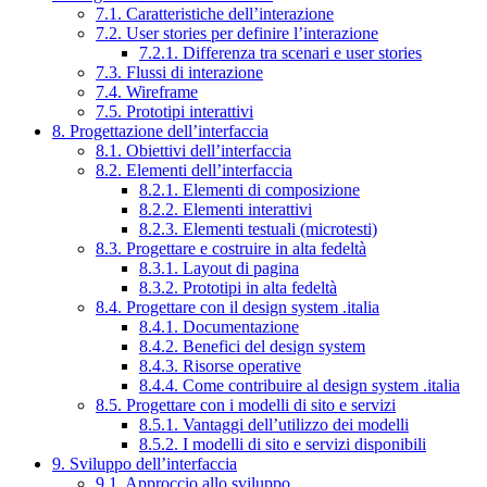
7.1. Caratteristiche dell’interazione
7.2. User stories per definire l’interazione
7.2.1. Differenza tra scenari e user stories
7.3. Flussi di interazione
7.4. Wireframe
7.5. Prototipi interattivi
8. Progettazione dell’interfaccia
8.1. Obiettivi dell’interfaccia
8.2. Elementi dell’interfaccia
8.2.1. Elementi di composizione
8.2.2. Elementi interattivi
8.2.3. Elementi testuali (microtesti)
8.3. Progettare e costruire in alta fedeltà
8.3.1. Layout di pagina
8.3.2. Prototipi in alta fedeltà
8.4. Progettare con il design system .italia
8.4.1. Documentazione
8.4.2. Benefici del design system
8.4.3. Risorse operative
8.4.4. Come contribuire al design system .italia
8.5. Progettare con i modelli di sito e servizi
8.5.1. Vantaggi dell’utilizzo dei modelli
8.5.2. I modelli di sito e servizi disponibili
9. Sviluppo dell’interfaccia
9.1. Approccio allo sviluppo