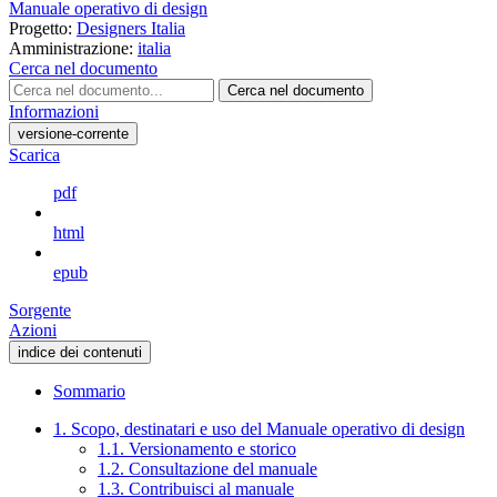
Manuale operativo di design
Progetto:
Designers Italia
Amministrazione:
italia
Cerca nel documento
Cerca nel documento
Informazioni
versione-corrente
Scarica
pdf
html
epub
Sorgente
Azioni
indice dei contenuti
Sommario
1. Scopo, destinatari e uso del Manuale operativo di design
1.1. Versionamento e storico
1.2. Consultazione del manuale
1.3. Contribuisci al manuale