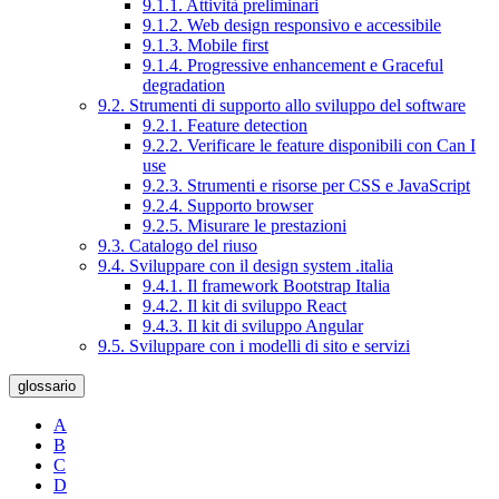
9.1.1. Attività preliminari
9.1.2. Web design responsivo e accessibile
9.1.3. Mobile first
9.1.4. Progressive enhancement e Graceful
degradation
9.2. Strumenti di supporto allo sviluppo del software
9.2.1. Feature detection
9.2.2. Verificare le feature disponibili con Can I
use
9.2.3. Strumenti e risorse per CSS e JavaScript
9.2.4. Supporto browser
9.2.5. Misurare le prestazioni
9.3. Catalogo del riuso
9.4. Sviluppare con il design system .italia
9.4.1. Il framework Bootstrap Italia
9.4.2. Il kit di sviluppo React
9.4.3. Il kit di sviluppo Angular
9.5. Sviluppare con i modelli di sito e servizi
glossario
A
B
C
D