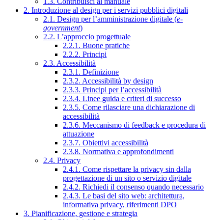
1.3. Contribuisci al manuale
2. Introduzione al design per i servizi pubblici digitali
2.1. Design per l’amministrazione digitale (
e-
government
)
2.2. L’approccio progettuale
2.2.1. Buone pratiche
2.2.2. Principi
2.3. Accessibilità
2.3.1. Definizione
2.3.2. Accessibilità by design
2.3.3. Principi per l’accessibilità
2.3.4. Linee guida e criteri di successo
2.3.5. Come rilasciare una dichiarazione di
accessibilità
2.3.6. Meccanismo di feedback e procedura di
attuazione
2.3.7. Obiettivi accessibilità
2.3.8. Normativa e approfondimenti
2.4. Privacy
2.4.1. Come rispettare la privacy sin dalla
progettazione di un sito o servizio digitale
2.4.2. Richiedi il consenso quando necessario
2.4.3. Le basi del sito web: architettura,
informativa privacy, riferimenti DPO
3. Pianificazione, gestione e strategia