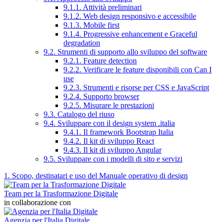
9.1.1. Attività preliminari
9.1.2. Web design responsivo e accessibile
9.1.3. Mobile first
9.1.4. Progressive enhancement e Graceful
degradation
9.2. Strumenti di supporto allo sviluppo del software
9.2.1. Feature detection
9.2.2. Verificare le feature disponibili con Can I
use
9.2.3. Strumenti e risorse per CSS e JavaScript
9.2.4. Supporto browser
9.2.5. Misurare le prestazioni
9.3. Catalogo del riuso
9.4. Sviluppare con il design system .italia
9.4.1. Il framework Bootstrap Italia
9.4.2. Il kit di sviluppo React
9.4.3. Il kit di sviluppo Angular
9.5. Sviluppare con i modelli di sito e servizi
1. Scopo, destinatari e uso del Manuale operativo di design
Team per la Trasformazione Digitale
in collaborazione con
Agenzia per l'Italia Digitale