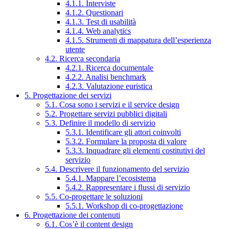
4.1.1. Interviste
4.1.2. Questionari
4.1.3. Test di usabilità
4.1.4. Web analytics
4.1.5. Strumenti di mappatura dell’esperienza
utente
4.2. Ricerca secondaria
4.2.1. Ricerca documentale
4.2.2. Analisi benchmark
4.2.3. Valutazione euristica
5. Progettazione dei servizi
5.1. Cosa sono i servizi e il service design
5.2. Progettare servizi pubblici digitali
5.3. Definire il modello di servizio
5.3.1. Identificare gli attori coinvolti
5.3.2. Formulare la proposta di valore
5.3.3. Inquadrare gli elementi costitutivi del
servizio
5.4. Descrivere il funzionamento del servizio
5.4.1. Mappare l’ecosistema
5.4.2. Rappresentare i flussi di servizio
5.5. Co-progettare le soluzioni
5.5.1. Workshop di co-progettazione
6. Progettazione dei contenuti
6.1. Cos’è il content design