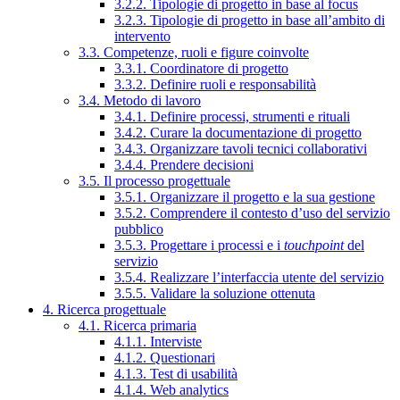
3.2.2. Tipologie di progetto in base al focus
3.2.3. Tipologie di progetto in base all’ambito di
intervento
3.3. Competenze, ruoli e figure coinvolte
3.3.1. Coordinatore di progetto
3.3.2. Definire ruoli e responsabilità
3.4. Metodo di lavoro
3.4.1. Definire processi, strumenti e rituali
3.4.2. Curare la documentazione di progetto
3.4.3. Organizzare tavoli tecnici collaborativi
3.4.4. Prendere decisioni
3.5. Il processo progettuale
3.5.1. Organizzare il progetto e la sua gestione
3.5.2. Comprendere il contesto d’uso del servizio
pubblico
3.5.3. Progettare i processi e i
touchpoint
del
servizio
3.5.4. Realizzare l’interfaccia utente del servizio
3.5.5. Validare la soluzione ottenuta
4. Ricerca progettuale
4.1. Ricerca primaria
4.1.1. Interviste
4.1.2. Questionari
4.1.3. Test di usabilità
4.1.4. Web analytics