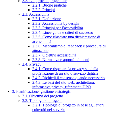
2.2. L’approccio progettuale
2.2.1. Buone pratiche
2.2.2. Principi
2.3. Accessibilità
2.3.1. Definizione
2.3.2. Accessibilità by design
2.3.3. Principi per l’accessibilità
2.3.4. Linee guida e criteri di successo
2.3.5. Come rilasciare una dichiarazione di
accessibilità
2.3.6. Meccanismo di feedback e procedura di
attuazione
2.3.7. Obiettivi accessibilità
2.3.8. Normativa e approfondimenti
2.4. Privacy
2.4.1. Come rispettare la privacy sin dalla
progettazione di un sito o servizio digitale
2.4.2. Richiedi il consenso quando necessario
2.4.3. Le basi del sito web: architettura,
informativa privacy, riferimenti DPO
3. Pianificazione, gestione e strategia
3.1. Obiettivi del progetto
3.2. Tipologie di progetti
3.2.1. Tipologie di progetto in base agli attori
coinvolti nel servizio