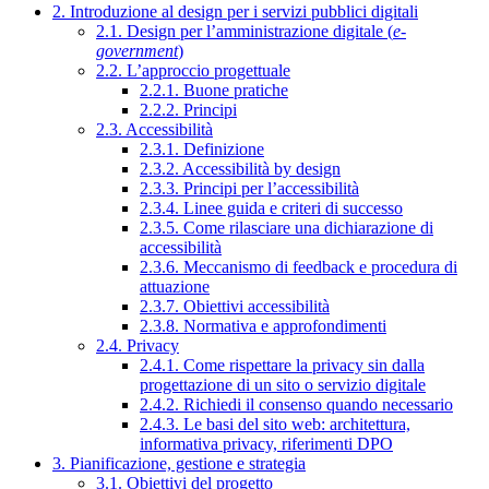
2. Introduzione al design per i servizi pubblici digitali
2.1. Design per l’amministrazione digitale (
e-
government
)
2.2. L’approccio progettuale
2.2.1. Buone pratiche
2.2.2. Principi
2.3. Accessibilità
2.3.1. Definizione
2.3.2. Accessibilità by design
2.3.3. Principi per l’accessibilità
2.3.4. Linee guida e criteri di successo
2.3.5. Come rilasciare una dichiarazione di
accessibilità
2.3.6. Meccanismo di feedback e procedura di
attuazione
2.3.7. Obiettivi accessibilità
2.3.8. Normativa e approfondimenti
2.4. Privacy
2.4.1. Come rispettare la privacy sin dalla
progettazione di un sito o servizio digitale
2.4.2. Richiedi il consenso quando necessario
2.4.3. Le basi del sito web: architettura,
informativa privacy, riferimenti DPO
3. Pianificazione, gestione e strategia
3.1. Obiettivi del progetto