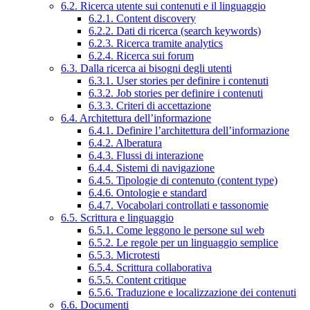
6.2. Ricerca utente sui contenuti e il linguaggio
6.2.1. Content discovery
6.2.2. Dati di ricerca (search keywords)
6.2.3. Ricerca tramite analytics
6.2.4. Ricerca sui forum
6.3. Dalla ricerca ai bisogni degli utenti
6.3.1. User stories per definire i contenuti
6.3.2. Job stories per definire i contenuti
6.3.3. Criteri di accettazione
6.4. Architettura dell’informazione
6.4.1. Definire l’architettura dell’informazione
6.4.2. Alberatura
6.4.3. Flussi di interazione
6.4.4. Sistemi di navigazione
6.4.5. Tipologie di contenuto (content type)
6.4.6. Ontologie e standard
6.4.7. Vocabolari controllati e tassonomie
6.5. Scrittura e linguaggio
6.5.1. Come leggono le persone sul web
6.5.2. Le regole per un linguaggio semplice
6.5.3. Microtesti
6.5.4. Scrittura collaborativa
6.5.5. Content critique
6.5.6. Traduzione e localizzazione dei contenuti
6.6. Documenti