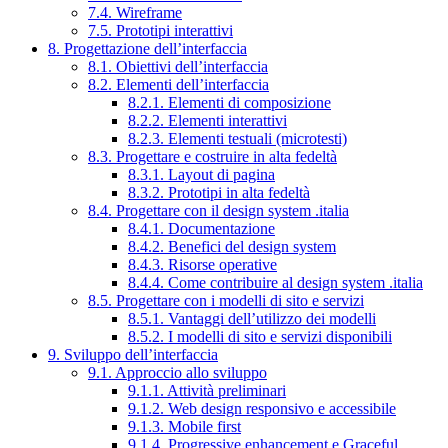
7.4. Wireframe
7.5. Prototipi interattivi
8. Progettazione dell’interfaccia
8.1. Obiettivi dell’interfaccia
8.2. Elementi dell’interfaccia
8.2.1. Elementi di composizione
8.2.2. Elementi interattivi
8.2.3. Elementi testuali (microtesti)
8.3. Progettare e costruire in alta fedeltà
8.3.1. Layout di pagina
8.3.2. Prototipi in alta fedeltà
8.4. Progettare con il design system .italia
8.4.1. Documentazione
8.4.2. Benefici del design system
8.4.3. Risorse operative
8.4.4. Come contribuire al design system .italia
8.5. Progettare con i modelli di sito e servizi
8.5.1. Vantaggi dell’utilizzo dei modelli
8.5.2. I modelli di sito e servizi disponibili
9. Sviluppo dell’interfaccia
9.1. Approccio allo sviluppo
9.1.1. Attività preliminari
9.1.2. Web design responsivo e accessibile
9.1.3. Mobile first
9.1.4. Progressive enhancement e Graceful