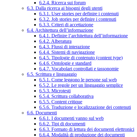
6.2.4. Ricerca sui forum
6.3. Dalla ricerca ai bisogni degli utenti
6.3.1. User stories per definire i contenuti
6.3.2. Job stories per definire i contenuti
6.3.3. Criteri di accettazione
6.4. Architettura dell’informazione
6.4.1. Definire l’architettura dell’informazione
6.4.2. Alberatura
6.4.3. Flussi di interazione
6.4.4. Sistemi di navigazione
6.4.5. Tipologie di contenuto (content type)
6.4.6. Ontologie e standard
6.4.7. Vocabolari controllati e tassonomie
6.5. Scrittura e linguaggio
6.5.1. Come leggono le persone sul web
6.5.2. Le regole per un linguaggio semplice
6.5.3. Microtesti
6.5.4. Scrittura collaborativa
6.5.5. Content critique
6.5.6. Traduzione e localizzazione dei contenuti
6.6. Documenti
6.6.1. I documenti vanno sul web
6.6.2. Tipi di documenti
6.6.3. Formato di lettura dei documenti elettronici
6.6.4. Modalità di produzione dei documenti