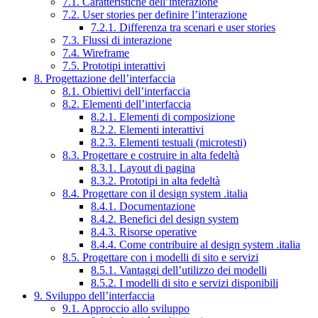
7.1. Caratteristiche dell’interazione
7.2. User stories per definire l’interazione
7.2.1. Differenza tra scenari e user stories
7.3. Flussi di interazione
7.4. Wireframe
7.5. Prototipi interattivi
8. Progettazione dell’interfaccia
8.1. Obiettivi dell’interfaccia
8.2. Elementi dell’interfaccia
8.2.1. Elementi di composizione
8.2.2. Elementi interattivi
8.2.3. Elementi testuali (microtesti)
8.3. Progettare e costruire in alta fedeltà
8.3.1. Layout di pagina
8.3.2. Prototipi in alta fedeltà
8.4. Progettare con il design system .italia
8.4.1. Documentazione
8.4.2. Benefici del design system
8.4.3. Risorse operative
8.4.4. Come contribuire al design system .italia
8.5. Progettare con i modelli di sito e servizi
8.5.1. Vantaggi dell’utilizzo dei modelli
8.5.2. I modelli di sito e servizi disponibili
9. Sviluppo dell’interfaccia
9.1. Approccio allo sviluppo