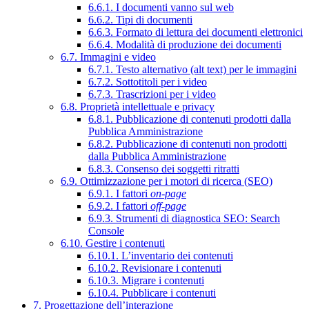
6.6.1. I documenti vanno sul web
6.6.2. Tipi di documenti
6.6.3. Formato di lettura dei documenti elettronici
6.6.4. Modalità di produzione dei documenti
6.7. Immagini e video
6.7.1. Testo alternativo (alt text) per le immagini
6.7.2. Sottotitoli per i video
6.7.3. Trascrizioni per i video
6.8. Proprietà intellettuale e privacy
6.8.1. Pubblicazione di contenuti prodotti dalla
Pubblica Amministrazione
6.8.2. Pubblicazione di contenuti non prodotti
dalla Pubblica Amministrazione
6.8.3. Consenso dei soggetti ritratti
6.9. Ottimizzazione per i motori di ricerca (SEO)
6.9.1. I fattori
on-page
6.9.2. I fattori
off-page
6.9.3. Strumenti di diagnostica SEO: Search
Console
6.10. Gestire i contenuti
6.10.1. L’inventario dei contenuti
6.10.2. Revisionare i contenuti
6.10.3. Migrare i contenuti
6.10.4. Pubblicare i contenuti
7. Progettazione dell’interazione