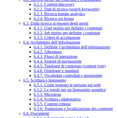
6.2.1. Content discovery
6.2.2. Dati di ricerca (search keywords)
6.2.3. Ricerca tramite analytics
6.2.4. Ricerca sui forum
6.3. Dalla ricerca ai bisogni degli utenti
6.3.1. User stories per definire i contenuti
6.3.2. Job stories per definire i contenuti
6.3.3. Criteri di accettazione
6.4. Architettura dell’informazione
6.4.1. Definire l’architettura dell’informazione
6.4.2. Alberatura
6.4.3. Flussi di interazione
6.4.4. Sistemi di navigazione
6.4.5. Tipologie di contenuto (content type)
6.4.6. Ontologie e standard
6.4.7. Vocabolari controllati e tassonomie
6.5. Scrittura e linguaggio
6.5.1. Come leggono le persone sul web
6.5.2. Le regole per un linguaggio semplice
6.5.3. Microtesti
6.5.4. Scrittura collaborativa
6.5.5. Content critique
6.5.6. Traduzione e localizzazione dei contenuti
6.6. Documenti