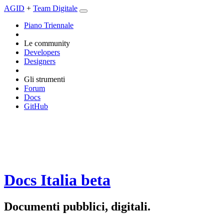
AGID
+
Team Digitale
Piano Triennale
Le community
Developers
Designers
Gli strumenti
Forum
Docs
GitHub
Docs Italia
beta
Documenti pubblici, digitali.