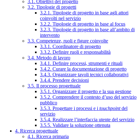
3.1. Obiettivi del progetto
3.2. Tipologie di progetti
3.2.1. Tipologie di progetto in base agli attori
coinvolti nel servizio
3.2.2. Tipologie di progetto in base al focus
3.2.3. Tipologie di progetto in base all’ambito di
intervento
3.3. Competenze, ruoli e figure coinvolte
3.3.1. Coordinatore di progetto
3.3.2. Definire ruoli e responsabilità
3.4. Metodo di lavoro
3.4.1. Definire processi, strumenti e rituali
3.4.2. Curare la documentazione di progetto
3.4.3. Organizzare tavoli tecnici collaborativi
3.4.4. Prendere decisioni
3.5. Il processo progettuale
3.5.1. Organizzare il progetto e la sua gestione
3.5.2. Comprendere il contesto d’uso del servizio
pubblico
3.5.3. Progettare i processi e i
touchpoint
del
servizio
3.5.4. Realizzare l’interfaccia utente del servizio
3.5.5. Validare la soluzione ottenuta
4. Ricerca progettuale
4.1. Ricerca primaria