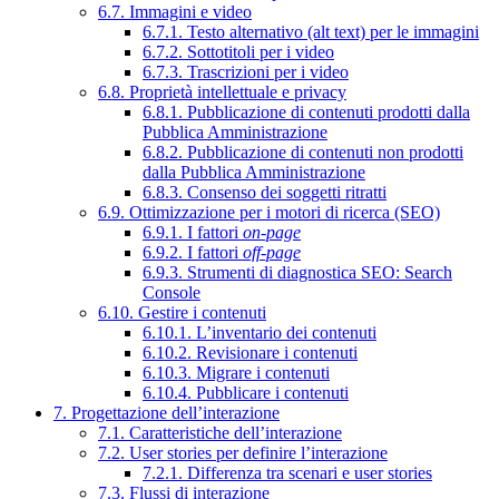
6.7. Immagini e video
6.7.1. Testo alternativo (alt text) per le immagini
6.7.2. Sottotitoli per i video
6.7.3. Trascrizioni per i video
6.8. Proprietà intellettuale e privacy
6.8.1. Pubblicazione di contenuti prodotti dalla
Pubblica Amministrazione
6.8.2. Pubblicazione di contenuti non prodotti
dalla Pubblica Amministrazione
6.8.3. Consenso dei soggetti ritratti
6.9. Ottimizzazione per i motori di ricerca (SEO)
6.9.1. I fattori
on-page
6.9.2. I fattori
off-page
6.9.3. Strumenti di diagnostica SEO: Search
Console
6.10. Gestire i contenuti
6.10.1. L’inventario dei contenuti
6.10.2. Revisionare i contenuti
6.10.3. Migrare i contenuti
6.10.4. Pubblicare i contenuti
7. Progettazione dell’interazione
7.1. Caratteristiche dell’interazione
7.2. User stories per definire l’interazione
7.2.1. Differenza tra scenari e user stories
7.3. Flussi di interazione