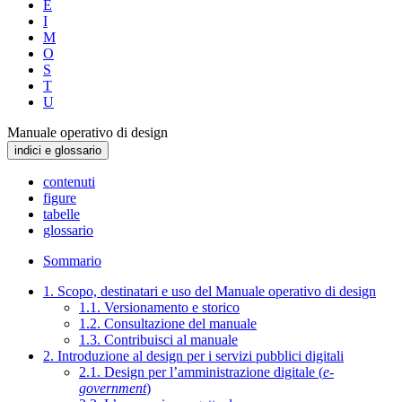
E
I
M
O
S
T
U
Manuale operativo di design
indici e glossario
contenuti
figure
tabelle
glossario
Sommario
1. Scopo, destinatari e uso del Manuale operativo di design
1.1. Versionamento e storico
1.2. Consultazione del manuale
1.3. Contribuisci al manuale
2. Introduzione al design per i servizi pubblici digitali
2.1. Design per l’amministrazione digitale (
e-
government
)