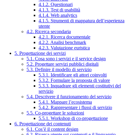
4.1.2. Questionari
4.1.3. Test di usabilità
4.1.4. Web analytics
4.1.5. Strumenti di mappatura dell’esperienza
utente
4.2. Ricerca secondaria
4.2.1. Ricerca documentale
4.2.2. Analisi benchmark
4.2.3. Valutazione euristica
5. Progettazione dei servizi
5.1. Cosa sono i servizi e il service design
5.2. Progettare servizi pubblici digitali
5.3. Definire il modello di servizio
5.3.1. Identificare gli attori coinvolti
5.3.2. Formulare la proposta di valore
5.3.3. Inquadrare gli elementi costitutivi del
servizio
5.4. Descrivere il funzionamento del servizio
5.4.1. Mappare l’ecosistema
5.4.2. Rappresentare i flussi di servizio
5.5. Co-progettare le soluzioni
5.5.1. Workshop di co-progettazione
6. Progettazione dei contenuti
6.1. Cos’è il content design
6.2. Ricerca utente sui contenuti e il linguaggio