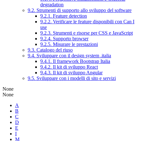
degradation
9.2. Strumenti di supporto allo sviluppo del software
9.2.1. Feature detection
9.2.2. Verificare le feature disponibili con Can I
use
9.2.3. Strumenti e risorse per CSS e JavaScript
9.2.4. Supporto browser
9.2.5. Misurare le prestazioni
9.3. Catalogo del riuso
9.4. Sviluppare con il design system .italia
9.4.1. Il framework Bootstrap Italia
9.4.2. Il kit di sviluppo React
9.4.3. Il kit di sviluppo Angular
9.5. Sviluppare con i modelli di sito e servizi
None
None
A
B
C
D
E
I
M