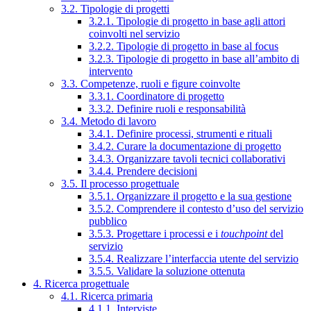
3.2. Tipologie di progetti
3.2.1. Tipologie di progetto in base agli attori
coinvolti nel servizio
3.2.2. Tipologie di progetto in base al focus
3.2.3. Tipologie di progetto in base all’ambito di
intervento
3.3. Competenze, ruoli e figure coinvolte
3.3.1. Coordinatore di progetto
3.3.2. Definire ruoli e responsabilità
3.4. Metodo di lavoro
3.4.1. Definire processi, strumenti e rituali
3.4.2. Curare la documentazione di progetto
3.4.3. Organizzare tavoli tecnici collaborativi
3.4.4. Prendere decisioni
3.5. Il processo progettuale
3.5.1. Organizzare il progetto e la sua gestione
3.5.2. Comprendere il contesto d’uso del servizio
pubblico
3.5.3. Progettare i processi e i
touchpoint
del
servizio
3.5.4. Realizzare l’interfaccia utente del servizio
3.5.5. Validare la soluzione ottenuta
4. Ricerca progettuale
4.1. Ricerca primaria
4.1.1. Interviste