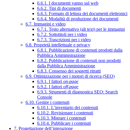
6.6.1. I documenti vanno sul web
6.6.2. Tipi di documenti
6.6.3. Formato di lettura dei documenti elettronici
6.6.4. Modalità di produzione dei documenti
6.7. Immagini e video
6.7.1. Testo alternativo (alt text) per le immagini
6.7.2. Sottotitoli per i video
6.7.3. Trascrizioni per i video
6.8. Proprietà intellettuale e privacy
6.8.1. Pubblicazione di contenuti prodotti dalla
Pubblica Amministrazione
6.8.2. Pubblicazione di contenuti non prodotti
dalla Pubblica Amministrazione
6.8.3. Consenso dei soggetti ritratti
6.9. Ottimizzazione per i motori di ricerca (SEO)
6.9.1. I fattori
on-page
6.9.2. I fattori
off-page
6.9.3. Strumenti di diagnostica SEO: Search
Console
6.10. Gestire i contenuti
6.10.1. L’inventario dei contenuti
6.10.2. Revisionare i contenuti
6.10.3. Migrare i contenuti
6.10.4. Pubblicare i contenuti
7. Progettazione dell’interazione