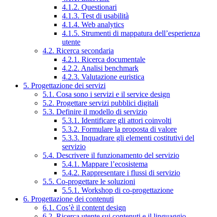
4.1.2. Questionari
4.1.3. Test di usabilità
4.1.4. Web analytics
4.1.5. Strumenti di mappatura dell’esperienza
utente
4.2. Ricerca secondaria
4.2.1. Ricerca documentale
4.2.2. Analisi benchmark
4.2.3. Valutazione euristica
5. Progettazione dei servizi
5.1. Cosa sono i servizi e il service design
5.2. Progettare servizi pubblici digitali
5.3. Definire il modello di servizio
5.3.1. Identificare gli attori coinvolti
5.3.2. Formulare la proposta di valore
5.3.3. Inquadrare gli elementi costitutivi del
servizio
5.4. Descrivere il funzionamento del servizio
5.4.1. Mappare l’ecosistema
5.4.2. Rappresentare i flussi di servizio
5.5. Co-progettare le soluzioni
5.5.1. Workshop di co-progettazione
6. Progettazione dei contenuti
6.1. Cos’è il content design
6.2. Ricerca utente sui contenuti e il linguaggio