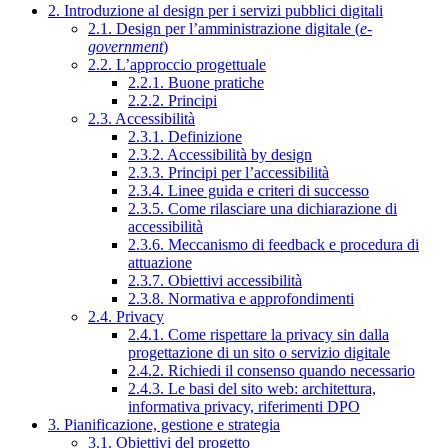
2. Introduzione al design per i servizi pubblici digitali
2.1. Design per l’amministrazione digitale (
e-
government
)
2.2. L’approccio progettuale
2.2.1. Buone pratiche
2.2.2. Principi
2.3. Accessibilità
2.3.1. Definizione
2.3.2. Accessibilità by design
2.3.3. Principi per l’accessibilità
2.3.4. Linee guida e criteri di successo
2.3.5. Come rilasciare una dichiarazione di
accessibilità
2.3.6. Meccanismo di feedback e procedura di
attuazione
2.3.7. Obiettivi accessibilità
2.3.8. Normativa e approfondimenti
2.4. Privacy
2.4.1. Come rispettare la privacy sin dalla
progettazione di un sito o servizio digitale
2.4.2. Richiedi il consenso quando necessario
2.4.3. Le basi del sito web: architettura,
informativa privacy, riferimenti DPO
3. Pianificazione, gestione e strategia
3.1. Obiettivi del progetto