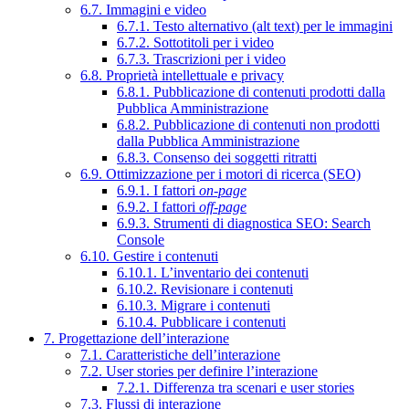
6.7. Immagini e video
6.7.1. Testo alternativo (alt text) per le immagini
6.7.2. Sottotitoli per i video
6.7.3. Trascrizioni per i video
6.8. Proprietà intellettuale e privacy
6.8.1. Pubblicazione di contenuti prodotti dalla
Pubblica Amministrazione
6.8.2. Pubblicazione di contenuti non prodotti
dalla Pubblica Amministrazione
6.8.3. Consenso dei soggetti ritratti
6.9. Ottimizzazione per i motori di ricerca (SEO)
6.9.1. I fattori
on-page
6.9.2. I fattori
off-page
6.9.3. Strumenti di diagnostica SEO: Search
Console
6.10. Gestire i contenuti
6.10.1. L’inventario dei contenuti
6.10.2. Revisionare i contenuti
6.10.3. Migrare i contenuti
6.10.4. Pubblicare i contenuti
7. Progettazione dell’interazione
7.1. Caratteristiche dell’interazione
7.2. User stories per definire l’interazione
7.2.1. Differenza tra scenari e user stories
7.3. Flussi di interazione