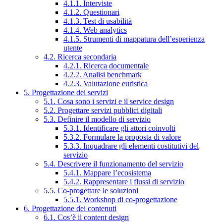
4.1.1. Interviste
4.1.2. Questionari
4.1.3. Test di usabilità
4.1.4. Web analytics
4.1.5. Strumenti di mappatura dell’esperienza
utente
4.2. Ricerca secondaria
4.2.1. Ricerca documentale
4.2.2. Analisi benchmark
4.2.3. Valutazione euristica
5. Progettazione dei servizi
5.1. Cosa sono i servizi e il service design
5.2. Progettare servizi pubblici digitali
5.3. Definire il modello di servizio
5.3.1. Identificare gli attori coinvolti
5.3.2. Formulare la proposta di valore
5.3.3. Inquadrare gli elementi costitutivi del
servizio
5.4. Descrivere il funzionamento del servizio
5.4.1. Mappare l’ecosistema
5.4.2. Rappresentare i flussi di servizio
5.5. Co-progettare le soluzioni
5.5.1. Workshop di co-progettazione
6. Progettazione dei contenuti
6.1. Cos’è il content design