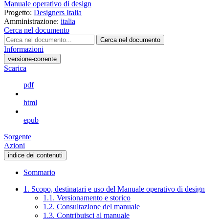
Manuale operativo di design
Progetto:
Designers Italia
Amministrazione:
italia
Cerca nel documento
Cerca nel documento
Informazioni
versione-corrente
Scarica
pdf
html
epub
Sorgente
Azioni
indice dei contenuti
Sommario
1. Scopo, destinatari e uso del Manuale operativo di design
1.1. Versionamento e storico
1.2. Consultazione del manuale
1.3. Contribuisci al manuale