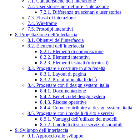
7.1. Caratteristiche dell’interazione
7.2. User stories per definire l’interazione
7.2.1. Differenza tra scenari e user stories
7.3. Flussi di interazione
7.4. Wireframe
7.5. Prototipi interattivi
8. Progettazione dell’interfaccia
8.1. Obiettivi dell’interfaccia
8.2. Elementi dell’interfaccia
8.2.1. Elementi di composizione
8.2.2. Elementi interattivi
8.2.3. Elementi testuali (microtesti)
8.3. Progettare e costruire in alta fedeltà
8.3.1. Layout di pagina
8.3.2. Prototipi in alta fedeltà
8.4. Progettare con il design system .italia
8.4.1. Documentazione
8.4.2. Benefici del design system
8.4.3. Risorse operative
8.4.4. Come contribuire al design system .italia
8.5. Progettare con i modelli di sito e servizi
8.5.1. Vantaggi dell’utilizzo dei modelli
8.5.2. I modelli di sito e servizi disponibili
9. Sviluppo dell’interfaccia
9.1. Approccio allo sviluppo