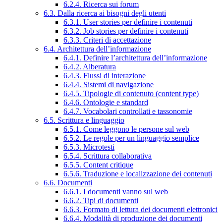
6.2.4. Ricerca sui forum
6.3. Dalla ricerca ai bisogni degli utenti
6.3.1. User stories per definire i contenuti
6.3.2. Job stories per definire i contenuti
6.3.3. Criteri di accettazione
6.4. Architettura dell’informazione
6.4.1. Definire l’architettura dell’informazione
6.4.2. Alberatura
6.4.3. Flussi di interazione
6.4.4. Sistemi di navigazione
6.4.5. Tipologie di contenuto (content type)
6.4.6. Ontologie e standard
6.4.7. Vocabolari controllati e tassonomie
6.5. Scrittura e linguaggio
6.5.1. Come leggono le persone sul web
6.5.2. Le regole per un linguaggio semplice
6.5.3. Microtesti
6.5.4. Scrittura collaborativa
6.5.5. Content critique
6.5.6. Traduzione e localizzazione dei contenuti
6.6. Documenti
6.6.1. I documenti vanno sul web
6.6.2. Tipi di documenti
6.6.3. Formato di lettura dei documenti elettronici
6.6.4. Modalità di produzione dei documenti