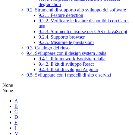
degradation
9.2. Strumenti di supporto allo sviluppo del software
9.2.1. Feature detection
9.2.2. Verificare le feature disponibili con Can I
use
9.2.3. Strumenti e risorse per CSS e JavaScript
9.2.4. Supporto browser
9.2.5. Misurare le prestazioni
9.3. Catalogo del riuso
9.4. Sviluppare con il design system .italia
9.4.1. Il framework Bootstrap Italia
9.4.2. Il kit di sviluppo React
9.4.3. Il kit di sviluppo Angular
9.5. Sviluppare con i modelli di sito e servizi
None
None
A
B
C
D
E
I
M