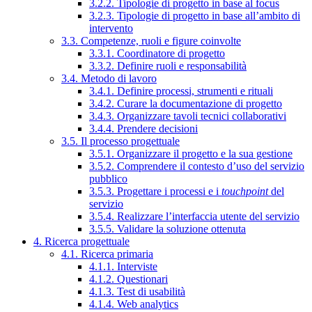
3.2.2. Tipologie di progetto in base al focus
3.2.3. Tipologie di progetto in base all’ambito di
intervento
3.3. Competenze, ruoli e figure coinvolte
3.3.1. Coordinatore di progetto
3.3.2. Definire ruoli e responsabilità
3.4. Metodo di lavoro
3.4.1. Definire processi, strumenti e rituali
3.4.2. Curare la documentazione di progetto
3.4.3. Organizzare tavoli tecnici collaborativi
3.4.4. Prendere decisioni
3.5. Il processo progettuale
3.5.1. Organizzare il progetto e la sua gestione
3.5.2. Comprendere il contesto d’uso del servizio
pubblico
3.5.3. Progettare i processi e i
touchpoint
del
servizio
3.5.4. Realizzare l’interfaccia utente del servizio
3.5.5. Validare la soluzione ottenuta
4. Ricerca progettuale
4.1. Ricerca primaria
4.1.1. Interviste
4.1.2. Questionari
4.1.3. Test di usabilità
4.1.4. Web analytics