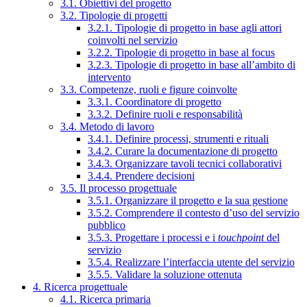
3.1. Obiettivi del progetto
3.2. Tipologie di progetti
3.2.1. Tipologie di progetto in base agli attori
coinvolti nel servizio
3.2.2. Tipologie di progetto in base al focus
3.2.3. Tipologie di progetto in base all’ambito di
intervento
3.3. Competenze, ruoli e figure coinvolte
3.3.1. Coordinatore di progetto
3.3.2. Definire ruoli e responsabilità
3.4. Metodo di lavoro
3.4.1. Definire processi, strumenti e rituali
3.4.2. Curare la documentazione di progetto
3.4.3. Organizzare tavoli tecnici collaborativi
3.4.4. Prendere decisioni
3.5. Il processo progettuale
3.5.1. Organizzare il progetto e la sua gestione
3.5.2. Comprendere il contesto d’uso del servizio
pubblico
3.5.3. Progettare i processi e i
touchpoint
del
servizio
3.5.4. Realizzare l’interfaccia utente del servizio
3.5.5. Validare la soluzione ottenuta
4. Ricerca progettuale
4.1. Ricerca primaria