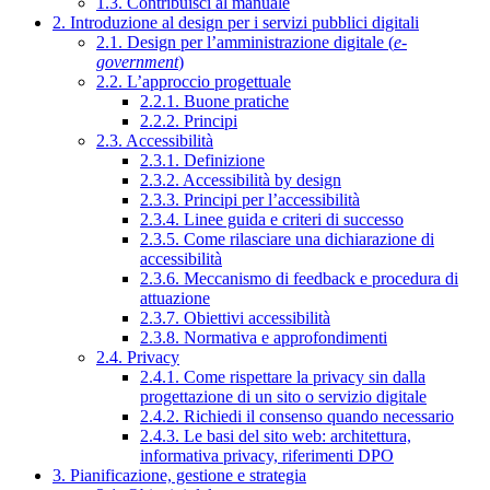
1.3. Contribuisci al manuale
2. Introduzione al design per i servizi pubblici digitali
2.1. Design per l’amministrazione digitale (
e-
government
)
2.2. L’approccio progettuale
2.2.1. Buone pratiche
2.2.2. Principi
2.3. Accessibilità
2.3.1. Definizione
2.3.2. Accessibilità by design
2.3.3. Principi per l’accessibilità
2.3.4. Linee guida e criteri di successo
2.3.5. Come rilasciare una dichiarazione di
accessibilità
2.3.6. Meccanismo di feedback e procedura di
attuazione
2.3.7. Obiettivi accessibilità
2.3.8. Normativa e approfondimenti
2.4. Privacy
2.4.1. Come rispettare la privacy sin dalla
progettazione di un sito o servizio digitale
2.4.2. Richiedi il consenso quando necessario
2.4.3. Le basi del sito web: architettura,
informativa privacy, riferimenti DPO
3. Pianificazione, gestione e strategia