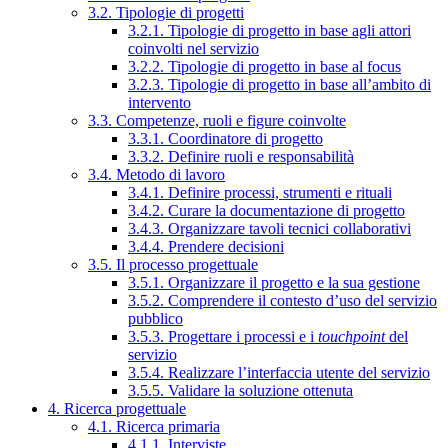
3.2. Tipologie di progetti
3.2.1. Tipologie di progetto in base agli attori
coinvolti nel servizio
3.2.2. Tipologie di progetto in base al focus
3.2.3. Tipologie di progetto in base all’ambito di
intervento
3.3. Competenze, ruoli e figure coinvolte
3.3.1. Coordinatore di progetto
3.3.2. Definire ruoli e responsabilità
3.4. Metodo di lavoro
3.4.1. Definire processi, strumenti e rituali
3.4.2. Curare la documentazione di progetto
3.4.3. Organizzare tavoli tecnici collaborativi
3.4.4. Prendere decisioni
3.5. Il processo progettuale
3.5.1. Organizzare il progetto e la sua gestione
3.5.2. Comprendere il contesto d’uso del servizio
pubblico
3.5.3. Progettare i processi e i
touchpoint
del
servizio
3.5.4. Realizzare l’interfaccia utente del servizio
3.5.5. Validare la soluzione ottenuta
4. Ricerca progettuale
4.1. Ricerca primaria
4.1.1. Interviste