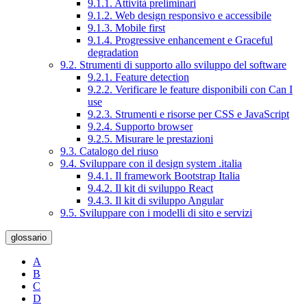
9.1.1. Attività preliminari
9.1.2. Web design responsivo e accessibile
9.1.3. Mobile first
9.1.4. Progressive enhancement e Graceful
degradation
9.2. Strumenti di supporto allo sviluppo del software
9.2.1. Feature detection
9.2.2. Verificare le feature disponibili con Can I
use
9.2.3. Strumenti e risorse per CSS e JavaScript
9.2.4. Supporto browser
9.2.5. Misurare le prestazioni
9.3. Catalogo del riuso
9.4. Sviluppare con il design system .italia
9.4.1. Il framework Bootstrap Italia
9.4.2. Il kit di sviluppo React
9.4.3. Il kit di sviluppo Angular
9.5. Sviluppare con i modelli di sito e servizi
glossario
A
B
C
D