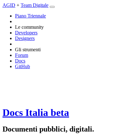
AGID
+
Team Digitale
Piano Triennale
Le community
Developers
Designers
Gli strumenti
Forum
Docs
GitHub
Docs Italia
beta
Documenti pubblici, digitali.