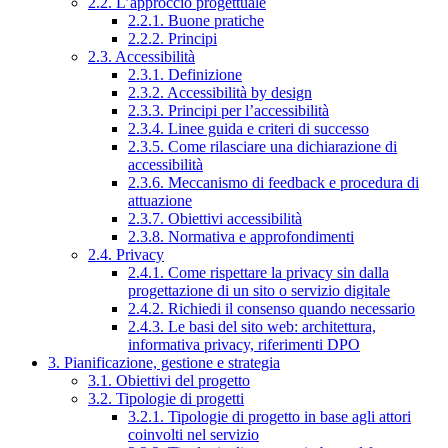
2.2. L’approccio progettuale
2.2.1. Buone pratiche
2.2.2. Principi
2.3. Accessibilità
2.3.1. Definizione
2.3.2. Accessibilità by design
2.3.3. Principi per l’accessibilità
2.3.4. Linee guida e criteri di successo
2.3.5. Come rilasciare una dichiarazione di
accessibilità
2.3.6. Meccanismo di feedback e procedura di
attuazione
2.3.7. Obiettivi accessibilità
2.3.8. Normativa e approfondimenti
2.4. Privacy
2.4.1. Come rispettare la privacy sin dalla
progettazione di un sito o servizio digitale
2.4.2. Richiedi il consenso quando necessario
2.4.3. Le basi del sito web: architettura,
informativa privacy, riferimenti DPO
3. Pianificazione, gestione e strategia
3.1. Obiettivi del progetto
3.2. Tipologie di progetti
3.2.1. Tipologie di progetto in base agli attori
coinvolti nel servizio