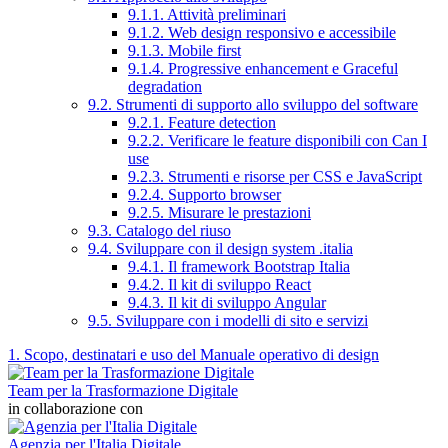
9.1.1. Attività preliminari
9.1.2. Web design responsivo e accessibile
9.1.3. Mobile first
9.1.4. Progressive enhancement e Graceful
degradation
9.2. Strumenti di supporto allo sviluppo del software
9.2.1. Feature detection
9.2.2. Verificare le feature disponibili con Can I
use
9.2.3. Strumenti e risorse per CSS e JavaScript
9.2.4. Supporto browser
9.2.5. Misurare le prestazioni
9.3. Catalogo del riuso
9.4. Sviluppare con il design system .italia
9.4.1. Il framework Bootstrap Italia
9.4.2. Il kit di sviluppo React
9.4.3. Il kit di sviluppo Angular
9.5. Sviluppare con i modelli di sito e servizi
1. Scopo, destinatari e uso del Manuale operativo di design
Team per la Trasformazione Digitale
in collaborazione con
Agenzia per l'Italia Digitale