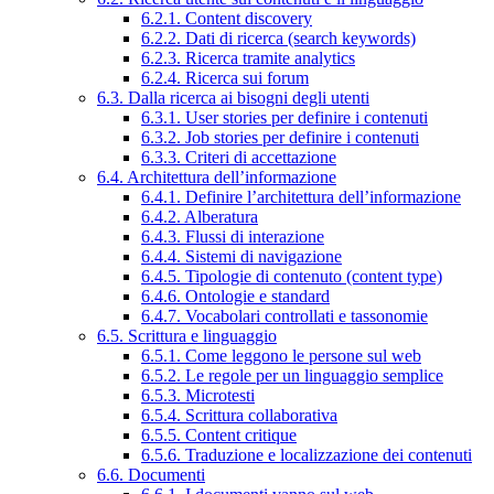
6.2.1. Content discovery
6.2.2. Dati di ricerca (search keywords)
6.2.3. Ricerca tramite analytics
6.2.4. Ricerca sui forum
6.3. Dalla ricerca ai bisogni degli utenti
6.3.1. User stories per definire i contenuti
6.3.2. Job stories per definire i contenuti
6.3.3. Criteri di accettazione
6.4. Architettura dell’informazione
6.4.1. Definire l’architettura dell’informazione
6.4.2. Alberatura
6.4.3. Flussi di interazione
6.4.4. Sistemi di navigazione
6.4.5. Tipologie di contenuto (content type)
6.4.6. Ontologie e standard
6.4.7. Vocabolari controllati e tassonomie
6.5. Scrittura e linguaggio
6.5.1. Come leggono le persone sul web
6.5.2. Le regole per un linguaggio semplice
6.5.3. Microtesti
6.5.4. Scrittura collaborativa
6.5.5. Content critique
6.5.6. Traduzione e localizzazione dei contenuti
6.6. Documenti