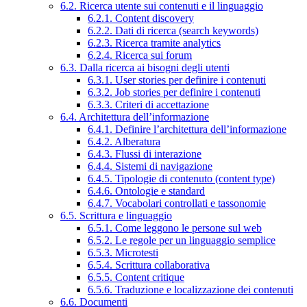
6.2. Ricerca utente sui contenuti e il linguaggio
6.2.1. Content discovery
6.2.2. Dati di ricerca (search keywords)
6.2.3. Ricerca tramite analytics
6.2.4. Ricerca sui forum
6.3. Dalla ricerca ai bisogni degli utenti
6.3.1. User stories per definire i contenuti
6.3.2. Job stories per definire i contenuti
6.3.3. Criteri di accettazione
6.4. Architettura dell’informazione
6.4.1. Definire l’architettura dell’informazione
6.4.2. Alberatura
6.4.3. Flussi di interazione
6.4.4. Sistemi di navigazione
6.4.5. Tipologie di contenuto (content type)
6.4.6. Ontologie e standard
6.4.7. Vocabolari controllati e tassonomie
6.5. Scrittura e linguaggio
6.5.1. Come leggono le persone sul web
6.5.2. Le regole per un linguaggio semplice
6.5.3. Microtesti
6.5.4. Scrittura collaborativa
6.5.5. Content critique
6.5.6. Traduzione e localizzazione dei contenuti
6.6. Documenti