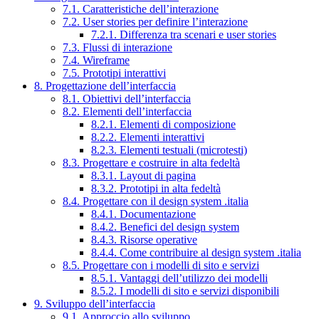
7.1. Caratteristiche dell’interazione
7.2. User stories per definire l’interazione
7.2.1. Differenza tra scenari e user stories
7.3. Flussi di interazione
7.4. Wireframe
7.5. Prototipi interattivi
8. Progettazione dell’interfaccia
8.1. Obiettivi dell’interfaccia
8.2. Elementi dell’interfaccia
8.2.1. Elementi di composizione
8.2.2. Elementi interattivi
8.2.3. Elementi testuali (microtesti)
8.3. Progettare e costruire in alta fedeltà
8.3.1. Layout di pagina
8.3.2. Prototipi in alta fedeltà
8.4. Progettare con il design system .italia
8.4.1. Documentazione
8.4.2. Benefici del design system
8.4.3. Risorse operative
8.4.4. Come contribuire al design system .italia
8.5. Progettare con i modelli di sito e servizi
8.5.1. Vantaggi dell’utilizzo dei modelli
8.5.2. I modelli di sito e servizi disponibili
9. Sviluppo dell’interfaccia
9.1. Approccio allo sviluppo