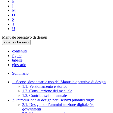
E
I
M
O
S
T
U
Manuale operativo di design
indici e glossario
contenuti
figure
tabelle
glossario
Sommario
1. Scopo, destinatari e uso del Manuale operativo di design
1.1. Versionamento e storico
1.2. Consultazione del manuale
1.3. Contribuisci al manuale
2. Introduzione al design per i servizi pubblici digitali
2.1. Design per l’amministrazione digitale (
e-
government
)