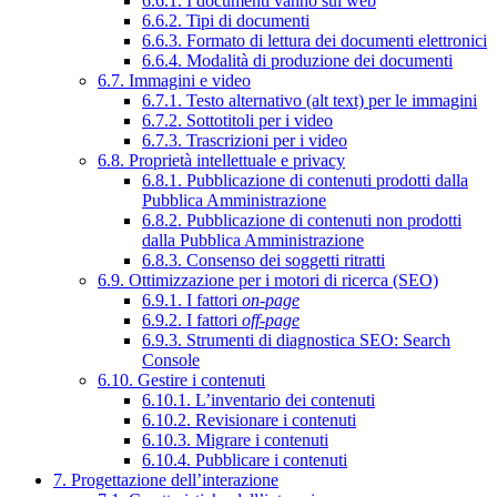
6.6.1. I documenti vanno sul web
6.6.2. Tipi di documenti
6.6.3. Formato di lettura dei documenti elettronici
6.6.4. Modalità di produzione dei documenti
6.7. Immagini e video
6.7.1. Testo alternativo (alt text) per le immagini
6.7.2. Sottotitoli per i video
6.7.3. Trascrizioni per i video
6.8. Proprietà intellettuale e privacy
6.8.1. Pubblicazione di contenuti prodotti dalla
Pubblica Amministrazione
6.8.2. Pubblicazione di contenuti non prodotti
dalla Pubblica Amministrazione
6.8.3. Consenso dei soggetti ritratti
6.9. Ottimizzazione per i motori di ricerca (SEO)
6.9.1. I fattori
on-page
6.9.2. I fattori
off-page
6.9.3. Strumenti di diagnostica SEO: Search
Console
6.10. Gestire i contenuti
6.10.1. L’inventario dei contenuti
6.10.2. Revisionare i contenuti
6.10.3. Migrare i contenuti
6.10.4. Pubblicare i contenuti
7. Progettazione dell’interazione