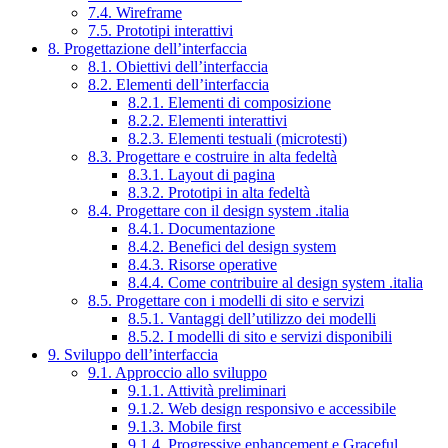
7.4. Wireframe
7.5. Prototipi interattivi
8. Progettazione dell’interfaccia
8.1. Obiettivi dell’interfaccia
8.2. Elementi dell’interfaccia
8.2.1. Elementi di composizione
8.2.2. Elementi interattivi
8.2.3. Elementi testuali (microtesti)
8.3. Progettare e costruire in alta fedeltà
8.3.1. Layout di pagina
8.3.2. Prototipi in alta fedeltà
8.4. Progettare con il design system .italia
8.4.1. Documentazione
8.4.2. Benefici del design system
8.4.3. Risorse operative
8.4.4. Come contribuire al design system .italia
8.5. Progettare con i modelli di sito e servizi
8.5.1. Vantaggi dell’utilizzo dei modelli
8.5.2. I modelli di sito e servizi disponibili
9. Sviluppo dell’interfaccia
9.1. Approccio allo sviluppo
9.1.1. Attività preliminari
9.1.2. Web design responsivo e accessibile
9.1.3. Mobile first
9.1.4. Progressive enhancement e Graceful