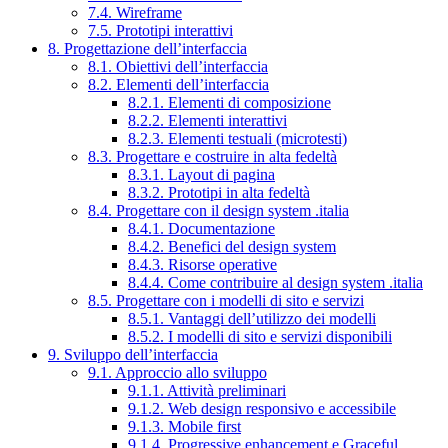
7.4. Wireframe
7.5. Prototipi interattivi
8. Progettazione dell’interfaccia
8.1. Obiettivi dell’interfaccia
8.2. Elementi dell’interfaccia
8.2.1. Elementi di composizione
8.2.2. Elementi interattivi
8.2.3. Elementi testuali (microtesti)
8.3. Progettare e costruire in alta fedeltà
8.3.1. Layout di pagina
8.3.2. Prototipi in alta fedeltà
8.4. Progettare con il design system .italia
8.4.1. Documentazione
8.4.2. Benefici del design system
8.4.3. Risorse operative
8.4.4. Come contribuire al design system .italia
8.5. Progettare con i modelli di sito e servizi
8.5.1. Vantaggi dell’utilizzo dei modelli
8.5.2. I modelli di sito e servizi disponibili
9. Sviluppo dell’interfaccia
9.1. Approccio allo sviluppo
9.1.1. Attività preliminari
9.1.2. Web design responsivo e accessibile
9.1.3. Mobile first
9.1.4. Progressive enhancement e Graceful