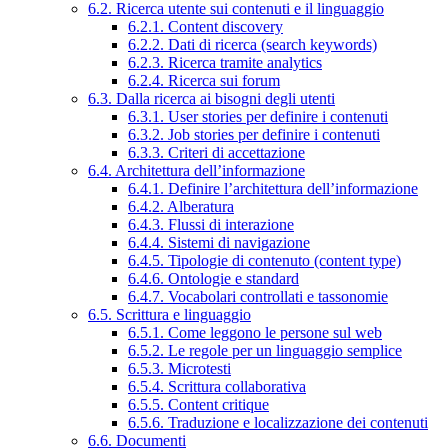
6.2. Ricerca utente sui contenuti e il linguaggio
6.2.1. Content discovery
6.2.2. Dati di ricerca (search keywords)
6.2.3. Ricerca tramite analytics
6.2.4. Ricerca sui forum
6.3. Dalla ricerca ai bisogni degli utenti
6.3.1. User stories per definire i contenuti
6.3.2. Job stories per definire i contenuti
6.3.3. Criteri di accettazione
6.4. Architettura dell’informazione
6.4.1. Definire l’architettura dell’informazione
6.4.2. Alberatura
6.4.3. Flussi di interazione
6.4.4. Sistemi di navigazione
6.4.5. Tipologie di contenuto (content type)
6.4.6. Ontologie e standard
6.4.7. Vocabolari controllati e tassonomie
6.5. Scrittura e linguaggio
6.5.1. Come leggono le persone sul web
6.5.2. Le regole per un linguaggio semplice
6.5.3. Microtesti
6.5.4. Scrittura collaborativa
6.5.5. Content critique
6.5.6. Traduzione e localizzazione dei contenuti
6.6. Documenti