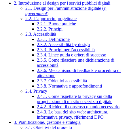
2. Introduzione al design per i servizi pubblici digitali
2.1. Design per l’amministrazione digitale (
e-
government
)
2.2. L’approccio progettuale
2.2.1. Buone pratiche
2.2.2. Principi
2.3. Accessibilità
2.3.1. Definizione
2.3.2. Accessibilità by design
2.3.3. Principi per l’accessibilità
2.3.4. Linee guida e criteri di successo
2.3.5. Come rilasciare una dichiarazione di
accessibilità
2.3.6. Meccanismo di feedback e procedura di
attuazione
2.3.7. Obiettivi accessibilità
2.3.8. Normativa e approfondimenti
2.4. Privacy
2.4.1. Come rispettare la privacy sin dalla
progettazione di un sito o servizio digitale
2.4.2. Richiedi il consenso quando necessario
2.4.3. Le basi del sito web: architettura,
informativa privacy, riferimenti DPO
3. Pianificazione, gestione e strategia
3.1. Obiettivi del progetto