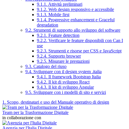
9.1.1. Attività preliminari
9.1.2. Web design responsivo e accessibile
9.1.3. Mobile first
9.1.4. Progressive enhancement e Graceful
degradation
9.2. Strumenti di supporto allo sviluppo del software
9.2.1. Feature detection
9.2.2. Verificare le feature disponibili con Can I
use
9.2.3. Strumenti e risorse per CSS e JavaScript
9.2.4. Supporto browser
9.2.5. Misurare le prestazioni
9.3. Catalogo del riuso
9.4. Sviluppare con il design system .italia
9.4.1. Il framework Bootstrap Italia
9.4.2. Il kit di sviluppo React
9.4.3. Il kit di sviluppo Angular
9.5. Sviluppare con i modelli di sito e servizi
1. Scopo, destinatari e uso del Manuale operativo di design
Team per la Trasformazione Digitale
in collaborazione con
Agenzia per l'Italia Digitale