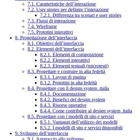
7.1. Caratteristiche dell’interazione
7.2. User stories per definire l’interazione
7.2.1. Differenza tra scenari e user stories
7.3. Flussi di interazione
7.4. Wireframe
7.5. Prototipi interattivi
8. Progettazione dell’interfaccia
8.1. Obiettivi dell’interfaccia
8.2. Elementi dell’interfaccia
8.2.1. Elementi di composizione
8.2.2. Elementi interattivi
8.2.3. Elementi testuali (microtesti)
8.3. Progettare e costruire in alta fedeltà
8.3.1. Layout di pagina
8.3.2. Prototipi in alta fedeltà
8.4. Progettare con il design system .italia
8.4.1. Documentazione
8.4.2. Benefici del design system
8.4.3. Risorse operative
8.4.4. Come contribuire al design system .italia
8.5. Progettare con i modelli di sito e servizi
8.5.1. Vantaggi dell’utilizzo dei modelli
8.5.2. I modelli di sito e servizi disponibili
9. Sviluppo dell’interfaccia
9.1. Approccio allo sviluppo