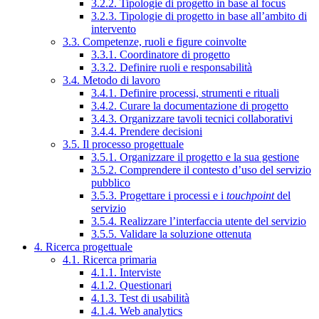
3.2.2. Tipologie di progetto in base al focus
3.2.3. Tipologie di progetto in base all’ambito di
intervento
3.3. Competenze, ruoli e figure coinvolte
3.3.1. Coordinatore di progetto
3.3.2. Definire ruoli e responsabilità
3.4. Metodo di lavoro
3.4.1. Definire processi, strumenti e rituali
3.4.2. Curare la documentazione di progetto
3.4.3. Organizzare tavoli tecnici collaborativi
3.4.4. Prendere decisioni
3.5. Il processo progettuale
3.5.1. Organizzare il progetto e la sua gestione
3.5.2. Comprendere il contesto d’uso del servizio
pubblico
3.5.3. Progettare i processi e i
touchpoint
del
servizio
3.5.4. Realizzare l’interfaccia utente del servizio
3.5.5. Validare la soluzione ottenuta
4. Ricerca progettuale
4.1. Ricerca primaria
4.1.1. Interviste
4.1.2. Questionari
4.1.3. Test di usabilità
4.1.4. Web analytics