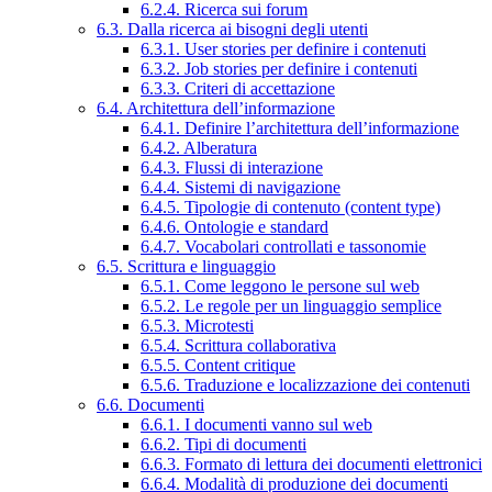
6.2.4. Ricerca sui forum
6.3. Dalla ricerca ai bisogni degli utenti
6.3.1. User stories per definire i contenuti
6.3.2. Job stories per definire i contenuti
6.3.3. Criteri di accettazione
6.4. Architettura dell’informazione
6.4.1. Definire l’architettura dell’informazione
6.4.2. Alberatura
6.4.3. Flussi di interazione
6.4.4. Sistemi di navigazione
6.4.5. Tipologie di contenuto (content type)
6.4.6. Ontologie e standard
6.4.7. Vocabolari controllati e tassonomie
6.5. Scrittura e linguaggio
6.5.1. Come leggono le persone sul web
6.5.2. Le regole per un linguaggio semplice
6.5.3. Microtesti
6.5.4. Scrittura collaborativa
6.5.5. Content critique
6.5.6. Traduzione e localizzazione dei contenuti
6.6. Documenti
6.6.1. I documenti vanno sul web
6.6.2. Tipi di documenti
6.6.3. Formato di lettura dei documenti elettronici
6.6.4. Modalità di produzione dei documenti