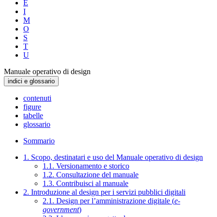
E
I
M
O
S
T
U
Manuale operativo di design
indici e glossario
contenuti
figure
tabelle
glossario
Sommario
1. Scopo, destinatari e uso del Manuale operativo di design
1.1. Versionamento e storico
1.2. Consultazione del manuale
1.3. Contribuisci al manuale
2. Introduzione al design per i servizi pubblici digitali
2.1. Design per l’amministrazione digitale (
e-
government
)