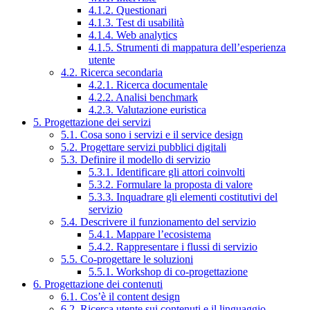
4.1.2. Questionari
4.1.3. Test di usabilità
4.1.4. Web analytics
4.1.5. Strumenti di mappatura dell’esperienza
utente
4.2. Ricerca secondaria
4.2.1. Ricerca documentale
4.2.2. Analisi benchmark
4.2.3. Valutazione euristica
5. Progettazione dei servizi
5.1. Cosa sono i servizi e il service design
5.2. Progettare servizi pubblici digitali
5.3. Definire il modello di servizio
5.3.1. Identificare gli attori coinvolti
5.3.2. Formulare la proposta di valore
5.3.3. Inquadrare gli elementi costitutivi del
servizio
5.4. Descrivere il funzionamento del servizio
5.4.1. Mappare l’ecosistema
5.4.2. Rappresentare i flussi di servizio
5.5. Co-progettare le soluzioni
5.5.1. Workshop di co-progettazione
6. Progettazione dei contenuti
6.1. Cos’è il content design
6.2. Ricerca utente sui contenuti e il linguaggio