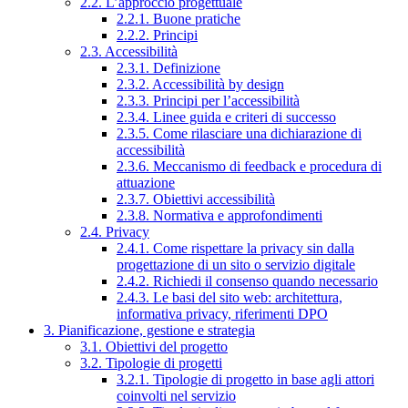
2.2. L’approccio progettuale
2.2.1. Buone pratiche
2.2.2. Principi
2.3. Accessibilità
2.3.1. Definizione
2.3.2. Accessibilità by design
2.3.3. Principi per l’accessibilità
2.3.4. Linee guida e criteri di successo
2.3.5. Come rilasciare una dichiarazione di
accessibilità
2.3.6. Meccanismo di feedback e procedura di
attuazione
2.3.7. Obiettivi accessibilità
2.3.8. Normativa e approfondimenti
2.4. Privacy
2.4.1. Come rispettare la privacy sin dalla
progettazione di un sito o servizio digitale
2.4.2. Richiedi il consenso quando necessario
2.4.3. Le basi del sito web: architettura,
informativa privacy, riferimenti DPO
3. Pianificazione, gestione e strategia
3.1. Obiettivi del progetto
3.2. Tipologie di progetti
3.2.1. Tipologie di progetto in base agli attori
coinvolti nel servizio