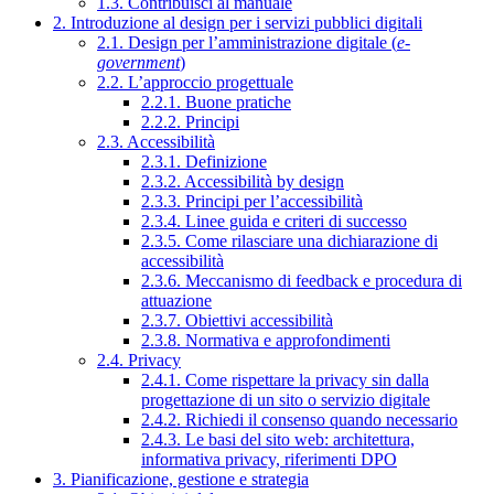
1.3. Contribuisci al manuale
2. Introduzione al design per i servizi pubblici digitali
2.1. Design per l’amministrazione digitale (
e-
government
)
2.2. L’approccio progettuale
2.2.1. Buone pratiche
2.2.2. Principi
2.3. Accessibilità
2.3.1. Definizione
2.3.2. Accessibilità by design
2.3.3. Principi per l’accessibilità
2.3.4. Linee guida e criteri di successo
2.3.5. Come rilasciare una dichiarazione di
accessibilità
2.3.6. Meccanismo di feedback e procedura di
attuazione
2.3.7. Obiettivi accessibilità
2.3.8. Normativa e approfondimenti
2.4. Privacy
2.4.1. Come rispettare la privacy sin dalla
progettazione di un sito o servizio digitale
2.4.2. Richiedi il consenso quando necessario
2.4.3. Le basi del sito web: architettura,
informativa privacy, riferimenti DPO
3. Pianificazione, gestione e strategia