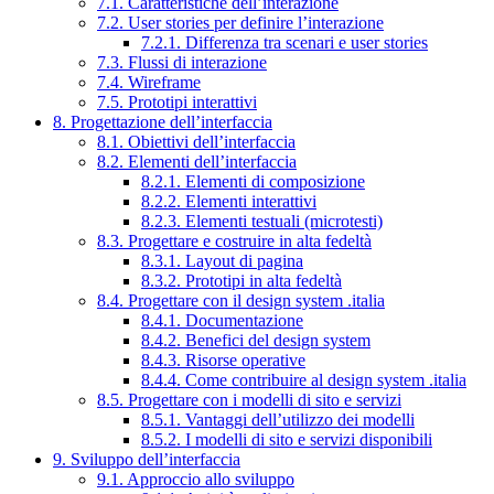
7.1. Caratteristiche dell’interazione
7.2. User stories per definire l’interazione
7.2.1. Differenza tra scenari e user stories
7.3. Flussi di interazione
7.4. Wireframe
7.5. Prototipi interattivi
8. Progettazione dell’interfaccia
8.1. Obiettivi dell’interfaccia
8.2. Elementi dell’interfaccia
8.2.1. Elementi di composizione
8.2.2. Elementi interattivi
8.2.3. Elementi testuali (microtesti)
8.3. Progettare e costruire in alta fedeltà
8.3.1. Layout di pagina
8.3.2. Prototipi in alta fedeltà
8.4. Progettare con il design system .italia
8.4.1. Documentazione
8.4.2. Benefici del design system
8.4.3. Risorse operative
8.4.4. Come contribuire al design system .italia
8.5. Progettare con i modelli di sito e servizi
8.5.1. Vantaggi dell’utilizzo dei modelli
8.5.2. I modelli di sito e servizi disponibili
9. Sviluppo dell’interfaccia
9.1. Approccio allo sviluppo