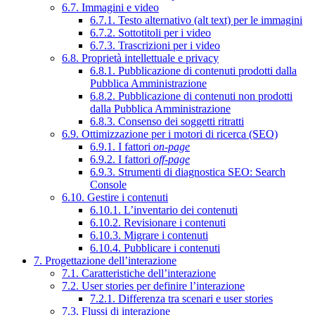
6.7. Immagini e video
6.7.1. Testo alternativo (alt text) per le immagini
6.7.2. Sottotitoli per i video
6.7.3. Trascrizioni per i video
6.8. Proprietà intellettuale e privacy
6.8.1. Pubblicazione di contenuti prodotti dalla
Pubblica Amministrazione
6.8.2. Pubblicazione di contenuti non prodotti
dalla Pubblica Amministrazione
6.8.3. Consenso dei soggetti ritratti
6.9. Ottimizzazione per i motori di ricerca (SEO)
6.9.1. I fattori
on-page
6.9.2. I fattori
off-page
6.9.3. Strumenti di diagnostica SEO: Search
Console
6.10. Gestire i contenuti
6.10.1. L’inventario dei contenuti
6.10.2. Revisionare i contenuti
6.10.3. Migrare i contenuti
6.10.4. Pubblicare i contenuti
7. Progettazione dell’interazione
7.1. Caratteristiche dell’interazione
7.2. User stories per definire l’interazione
7.2.1. Differenza tra scenari e user stories
7.3. Flussi di interazione