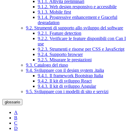
9.1.1. Attività preliminari
9.1.2. Web design responsivo e accessibile
9.1.3. Mobile first
9.1.4. Progressive enhancement e Graceful
degradation
9.2. Strumenti di supporto allo sviluppo del software
9.2.1. Feature detection
9.2.2. Verificare le feature disponibili con Can I
use
9.2.3. Strumenti e risorse per CSS e JavaScript
9.2.4. Supporto browser
9.2.5. Misurare le prestazioni
9.3. Catalogo del riuso
9.4. Sviluppare con il design system .italia
9.4.1. Il framework Bootstrap Italia
9.4.2. Il kit di sviluppo React
9.4.3. Il kit di sviluppo Angular
9.5. Sviluppare con i modelli di sito e servizi
glossario
A
B
C
D