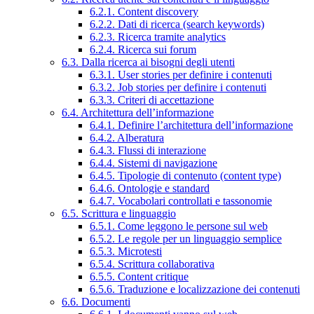
6.2.1. Content discovery
6.2.2. Dati di ricerca (search keywords)
6.2.3. Ricerca tramite analytics
6.2.4. Ricerca sui forum
6.3. Dalla ricerca ai bisogni degli utenti
6.3.1. User stories per definire i contenuti
6.3.2. Job stories per definire i contenuti
6.3.3. Criteri di accettazione
6.4. Architettura dell’informazione
6.4.1. Definire l’architettura dell’informazione
6.4.2. Alberatura
6.4.3. Flussi di interazione
6.4.4. Sistemi di navigazione
6.4.5. Tipologie di contenuto (content type)
6.4.6. Ontologie e standard
6.4.7. Vocabolari controllati e tassonomie
6.5. Scrittura e linguaggio
6.5.1. Come leggono le persone sul web
6.5.2. Le regole per un linguaggio semplice
6.5.3. Microtesti
6.5.4. Scrittura collaborativa
6.5.5. Content critique
6.5.6. Traduzione e localizzazione dei contenuti
6.6. Documenti