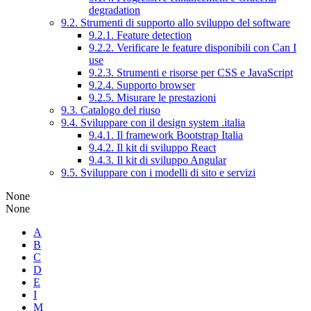
degradation
9.2. Strumenti di supporto allo sviluppo del software
9.2.1. Feature detection
9.2.2. Verificare le feature disponibili con Can I
use
9.2.3. Strumenti e risorse per CSS e JavaScript
9.2.4. Supporto browser
9.2.5. Misurare le prestazioni
9.3. Catalogo del riuso
9.4. Sviluppare con il design system .italia
9.4.1. Il framework Bootstrap Italia
9.4.2. Il kit di sviluppo React
9.4.3. Il kit di sviluppo Angular
9.5. Sviluppare con i modelli di sito e servizi
None
None
A
B
C
D
E
I
M