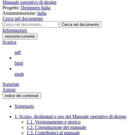
Manuale operativo di design
Progetto:
Designers Italia
Amministrazione:
italia
Cerca nel documento
Cerca nel documento
Informazioni
versione-corrente
Scarica
pdf
html
epub
Sorgente
Azioni
indice dei contenuti
Sommario
1. Scopo, destinatari e uso del Manuale operativo di design
1.1. Versionamento e storico
1.2. Consultazione del manuale
1.3. Contribuisci al manuale