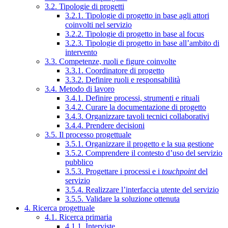
3.2. Tipologie di progetti
3.2.1. Tipologie di progetto in base agli attori
coinvolti nel servizio
3.2.2. Tipologie di progetto in base al focus
3.2.3. Tipologie di progetto in base all’ambito di
intervento
3.3. Competenze, ruoli e figure coinvolte
3.3.1. Coordinatore di progetto
3.3.2. Definire ruoli e responsabilità
3.4. Metodo di lavoro
3.4.1. Definire processi, strumenti e rituali
3.4.2. Curare la documentazione di progetto
3.4.3. Organizzare tavoli tecnici collaborativi
3.4.4. Prendere decisioni
3.5. Il processo progettuale
3.5.1. Organizzare il progetto e la sua gestione
3.5.2. Comprendere il contesto d’uso del servizio
pubblico
3.5.3. Progettare i processi e i
touchpoint
del
servizio
3.5.4. Realizzare l’interfaccia utente del servizio
3.5.5. Validare la soluzione ottenuta
4. Ricerca progettuale
4.1. Ricerca primaria
4.1.1. Interviste