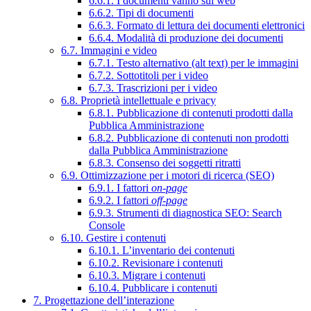
6.6.1. I documenti vanno sul web
6.6.2. Tipi di documenti
6.6.3. Formato di lettura dei documenti elettronici
6.6.4. Modalità di produzione dei documenti
6.7. Immagini e video
6.7.1. Testo alternativo (alt text) per le immagini
6.7.2. Sottotitoli per i video
6.7.3. Trascrizioni per i video
6.8. Proprietà intellettuale e privacy
6.8.1. Pubblicazione di contenuti prodotti dalla
Pubblica Amministrazione
6.8.2. Pubblicazione di contenuti non prodotti
dalla Pubblica Amministrazione
6.8.3. Consenso dei soggetti ritratti
6.9. Ottimizzazione per i motori di ricerca (SEO)
6.9.1. I fattori
on-page
6.9.2. I fattori
off-page
6.9.3. Strumenti di diagnostica SEO: Search
Console
6.10. Gestire i contenuti
6.10.1. L’inventario dei contenuti
6.10.2. Revisionare i contenuti
6.10.3. Migrare i contenuti
6.10.4. Pubblicare i contenuti
7. Progettazione dell’interazione