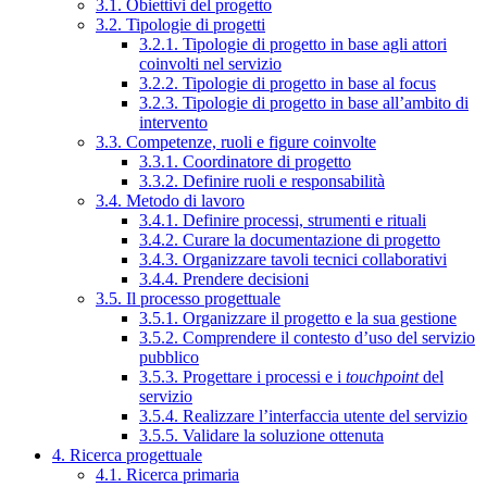
3.1. Obiettivi del progetto
3.2. Tipologie di progetti
3.2.1. Tipologie di progetto in base agli attori
coinvolti nel servizio
3.2.2. Tipologie di progetto in base al focus
3.2.3. Tipologie di progetto in base all’ambito di
intervento
3.3. Competenze, ruoli e figure coinvolte
3.3.1. Coordinatore di progetto
3.3.2. Definire ruoli e responsabilità
3.4. Metodo di lavoro
3.4.1. Definire processi, strumenti e rituali
3.4.2. Curare la documentazione di progetto
3.4.3. Organizzare tavoli tecnici collaborativi
3.4.4. Prendere decisioni
3.5. Il processo progettuale
3.5.1. Organizzare il progetto e la sua gestione
3.5.2. Comprendere il contesto d’uso del servizio
pubblico
3.5.3. Progettare i processi e i
touchpoint
del
servizio
3.5.4. Realizzare l’interfaccia utente del servizio
3.5.5. Validare la soluzione ottenuta
4. Ricerca progettuale
4.1. Ricerca primaria