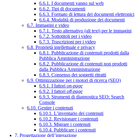
6.6.1. I documenti vanno sul web
6.6.2. Tipi di documenti
6.6.3. Formato di lettura dei documenti elettronici
6.6.4. Modalità di produzione dei documenti
6.7. Immagini e video
6.7.1. Testo alternativo (alt text) per le immagini
6.7.2. Sottotitoli per i video
6.7.3. Trascrizioni per i video
6.8. Proprietà intellettuale e privacy
6.8.1. Pubblicazione di contenuti prodotti dalla
Pubblica Amministrazione
6.8.2. Pubblicazione di contenuti non prodotti
dalla Pubblica Amministrazione
6.8.3. Consenso dei soggetti ritratti
6.9. Ottimizzazione per i motori di ricerca (SEO)
6.9.1. I fattori
on-page
6.9.2. I fattori
off-page
6.9.3. Strumenti di diagnostica SEO: Search
Console
6.10. Gestire i contenuti
6.10.1. L’inventario dei contenuti
6.10.2. Revisionare i contenuti
6.10.3. Migrare i contenuti
6.10.4. Pubblicare i contenuti
7. Progettazione dell’interazione