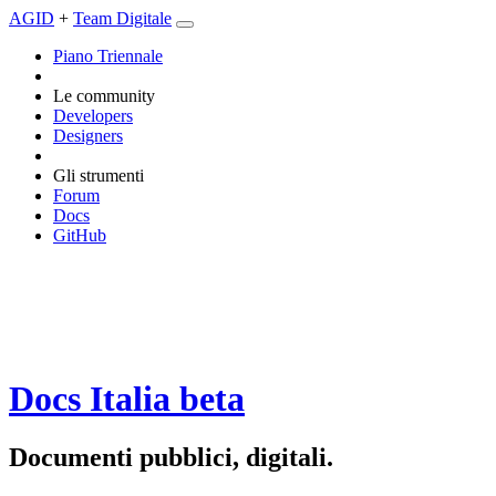
AGID
+
Team Digitale
Piano Triennale
Le community
Developers
Designers
Gli strumenti
Forum
Docs
GitHub
Docs Italia
beta
Documenti pubblici, digitali.