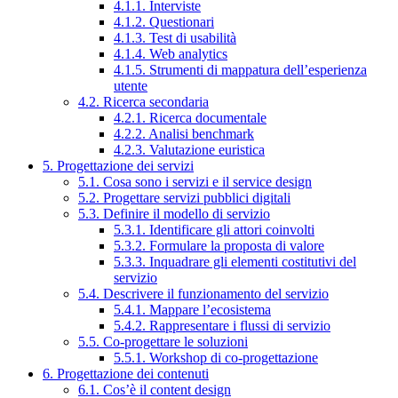
4.1.1. Interviste
4.1.2. Questionari
4.1.3. Test di usabilità
4.1.4. Web analytics
4.1.5. Strumenti di mappatura dell’esperienza
utente
4.2. Ricerca secondaria
4.2.1. Ricerca documentale
4.2.2. Analisi benchmark
4.2.3. Valutazione euristica
5. Progettazione dei servizi
5.1. Cosa sono i servizi e il service design
5.2. Progettare servizi pubblici digitali
5.3. Definire il modello di servizio
5.3.1. Identificare gli attori coinvolti
5.3.2. Formulare la proposta di valore
5.3.3. Inquadrare gli elementi costitutivi del
servizio
5.4. Descrivere il funzionamento del servizio
5.4.1. Mappare l’ecosistema
5.4.2. Rappresentare i flussi di servizio
5.5. Co-progettare le soluzioni
5.5.1. Workshop di co-progettazione
6. Progettazione dei contenuti
6.1. Cos’è il content design