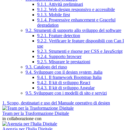
9.1.1. Attività preliminari
9.1.2. Web design responsivo e accessibile
9.1.3. Mobile first
9.1.4. Progressive enhancement e Graceful
degradation
9.2. Strumenti di supporto allo sviluppo del software
9.2.1. Feature detection
9.2.2. Verificare le feature disponibili con Can I
use
9.2.3. Strumenti e risorse per CSS e JavaScript
9.2.4. Supporto browser
9.2.5. Misurare le prestazioni
9.3. Catalogo del riuso
9.4. Sviluppare con il design system .italia
9.4.1. Il framework Bootstrap Italia
9.4.2. Il kit di sviluppo React
9.4.3. Il kit di sviluppo Angular
9.5. Sviluppare con i modelli di sito e servizi
1. Scopo, destinatari e uso del Manuale operativo di design
Team per la Trasformazione Digitale
in collaborazione con
Agenzia per l'Italia Digitale