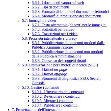
6.6.1. I documenti vanno sul web
6.6.2. Tipi di documenti
6.6.3. Formato di lettura dei documenti elettronici
6.6.4. Modalità di produzione dei documenti
6.7. Immagini e video
6.7.1. Testo alternativo (alt text) per le immagini
6.7.2. Sottotitoli per i video
6.7.3. Trascrizioni per i video
6.8. Proprietà intellettuale e privacy
6.8.1. Pubblicazione di contenuti prodotti dalla
Pubblica Amministrazione
6.8.2. Pubblicazione di contenuti non prodotti
dalla Pubblica Amministrazione
6.8.3. Consenso dei soggetti ritratti
6.9. Ottimizzazione per i motori di ricerca (SEO)
6.9.1. I fattori
on-page
6.9.2. I fattori
off-page
6.9.3. Strumenti di diagnostica SEO: Search
Console
6.10. Gestire i contenuti
6.10.1. L’inventario dei contenuti
6.10.2. Revisionare i contenuti
6.10.3. Migrare i contenuti
6.10.4. Pubblicare i contenuti
7. Progettazione dell’interazione