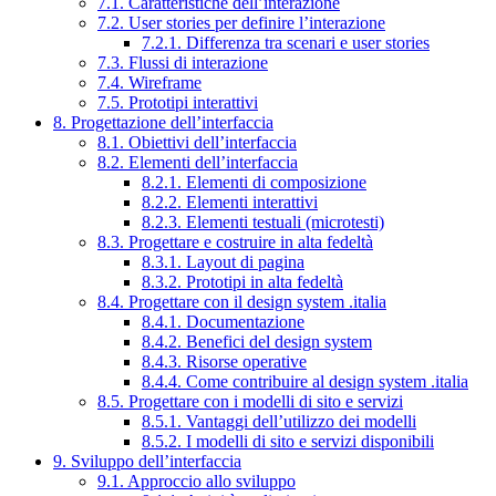
7.1. Caratteristiche dell’interazione
7.2. User stories per definire l’interazione
7.2.1. Differenza tra scenari e user stories
7.3. Flussi di interazione
7.4. Wireframe
7.5. Prototipi interattivi
8. Progettazione dell’interfaccia
8.1. Obiettivi dell’interfaccia
8.2. Elementi dell’interfaccia
8.2.1. Elementi di composizione
8.2.2. Elementi interattivi
8.2.3. Elementi testuali (microtesti)
8.3. Progettare e costruire in alta fedeltà
8.3.1. Layout di pagina
8.3.2. Prototipi in alta fedeltà
8.4. Progettare con il design system .italia
8.4.1. Documentazione
8.4.2. Benefici del design system
8.4.3. Risorse operative
8.4.4. Come contribuire al design system .italia
8.5. Progettare con i modelli di sito e servizi
8.5.1. Vantaggi dell’utilizzo dei modelli
8.5.2. I modelli di sito e servizi disponibili
9. Sviluppo dell’interfaccia
9.1. Approccio allo sviluppo