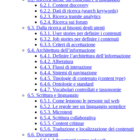
6.2.1. Content discovery
6.2.2. Dati di ricerca (search keywords)
6.2.3. Ricerca tramite analytics
6.2.4. Ricerca sui forum
6.3. Dalla ricerca ai bisogni degli utenti
6.3.1. User stories per definire i contenuti
6.3.2. Job stories per definire i contenuti
6.3.3. Criteri di accettazione
6.4. Architettura dell’informazione
6.4.1. Definire l’architettura dell’informazione
6.4.2. Alberatura
6.4.3. Flussi di interazione
6.4.4. Sistemi di navigazione
6.4.5. Tipologie di contenuto (content type)
6.4.6. Ontologie e standard
6.4.7. Vocabolari controllati e tassonomie
6.5. Scrittura e linguaggio
6.5.1. Come leggono le persone sul web
6.5.2. Le regole per un linguaggio semplice
6.5.3. Microtesti
6.5.4. Scrittura collaborativa
6.5.5. Content critique
6.5.6. Traduzione e localizzazione dei contenuti
6.6. Documenti