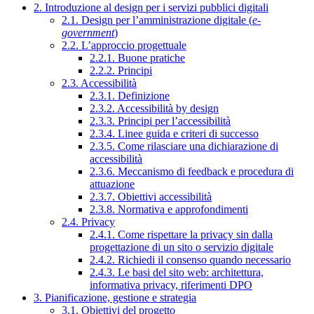
2. Introduzione al design per i servizi pubblici digitali
2.1. Design per l’amministrazione digitale (
e-
government
)
2.2. L’approccio progettuale
2.2.1. Buone pratiche
2.2.2. Principi
2.3. Accessibilità
2.3.1. Definizione
2.3.2. Accessibilità by design
2.3.3. Principi per l’accessibilità
2.3.4. Linee guida e criteri di successo
2.3.5. Come rilasciare una dichiarazione di
accessibilità
2.3.6. Meccanismo di feedback e procedura di
attuazione
2.3.7. Obiettivi accessibilità
2.3.8. Normativa e approfondimenti
2.4. Privacy
2.4.1. Come rispettare la privacy sin dalla
progettazione di un sito o servizio digitale
2.4.2. Richiedi il consenso quando necessario
2.4.3. Le basi del sito web: architettura,
informativa privacy, riferimenti DPO
3. Pianificazione, gestione e strategia
3.1. Obiettivi del progetto