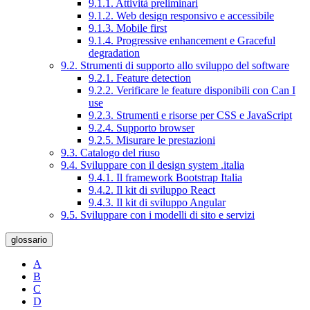
9.1.1. Attività preliminari
9.1.2. Web design responsivo e accessibile
9.1.3. Mobile first
9.1.4. Progressive enhancement e Graceful
degradation
9.2. Strumenti di supporto allo sviluppo del software
9.2.1. Feature detection
9.2.2. Verificare le feature disponibili con Can I
use
9.2.3. Strumenti e risorse per CSS e JavaScript
9.2.4. Supporto browser
9.2.5. Misurare le prestazioni
9.3. Catalogo del riuso
9.4. Sviluppare con il design system .italia
9.4.1. Il framework Bootstrap Italia
9.4.2. Il kit di sviluppo React
9.4.3. Il kit di sviluppo Angular
9.5. Sviluppare con i modelli di sito e servizi
glossario
A
B
C
D