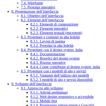
7.4. Wireframe
7.5. Prototipi interattivi
8. Progettazione dell’interfaccia
8.1. Obiettivi dell’interfaccia
8.2. Elementi dell’interfaccia
8.2.1. Elementi di composizione
8.2.2. Elementi interattivi
8.2.3. Elementi testuali (microtesti)
8.3. Progettare e costruire in alta fedeltà
8.3.1. Layout di pagina
8.3.2. Prototipi in alta fedeltà
8.4. Progettare con il design system .italia
8.4.1. Documentazione
8.4.2. Benefici del design system
8.4.3. Risorse operative
8.4.4. Come contribuire al design system .italia
8.5. Progettare con i modelli di sito e servizi
8.5.1. Vantaggi dell’utilizzo dei modelli
8.5.2. I modelli di sito e servizi disponibili
9. Sviluppo dell’interfaccia
9.1. Approccio allo sviluppo
9.1.1. Attività preliminari
9.1.2. Web design responsivo e accessibile
9.1.3. Mobile first
9.1.4. Progressive enhancement e Graceful