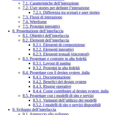
7.1. Caratteristiche dell’interazione
7.2. User stories per definire l’interazione
7.2.1. Differenza tra scenari e user stories
7.3. Flussi di interazione
7.4. Wireframe
7.5. Prototipi interattivi
8. Progettazione dell’interfaccia
8.1. Obiettivi dell’interfaccia
8.2. Elementi dell’interfaccia
8.2.1. Elementi di composizione
8.2.2. Elementi interattivi
8.2.3. Elementi testuali (microtesti)
8.3. Progettare e costruire in alta fedeltà
8.3.1. Layout di pagina
8.3.2. Prototipi in alta fedeltà
8.4. Progettare con il design system .italia
8.4.1. Documentazione
8.4.2. Benefici del design system
8.4.3. Risorse operative
8.4.4. Come contribuire al design system .italia
8.5. Progettare con i modelli di sito e servizi
8.5.1. Vantaggi dell’utilizzo dei modelli
8.5.2. I modelli di sito e servizi disponibili
9. Sviluppo dell’interfaccia
9.1. Approccio allo sviluppo