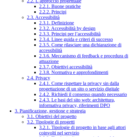
2.2. L’approccio progettuale
2.2.1. Buone pratiche
2.2.2. Principi
2.3. Accessibilità
2.3.1. Definizione
2.3.2. Accessibilità by design
2.3.3. Principi per l’accessibilità
2.3.4. Linee guida e criteri di successo
2.3.5. Come rilasciare una dichiarazione di
accessibilità
2.3.6. Meccanismo di feedback e procedura di
attuazione
2.3.7. Obiettivi accessibilità
2.3.8. Normativa e approfondimenti
2.4. Privacy
2.4.1. Come rispettare la privacy sin dalla
progettazione di un sito o servizio digitale
2.4.2. Richiedi il consenso quando necessario
2.4.3. Le basi del sito web: architettura,
informativa privacy, riferimenti DPO
3. Pianificazione, gestione e strategia
3.1. Obiettivi del progetto
3.2. Tipologie di progetti
3.2.1. Tipologie di progetto in base agli attori
coinvolti nel servizio