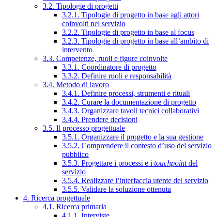
3.2. Tipologie di progetti
3.2.1. Tipologie di progetto in base agli attori
coinvolti nel servizio
3.2.2. Tipologie di progetto in base al focus
3.2.3. Tipologie di progetto in base all’ambito di
intervento
3.3. Competenze, ruoli e figure coinvolte
3.3.1. Coordinatore di progetto
3.3.2. Definire ruoli e responsabilità
3.4. Metodo di lavoro
3.4.1. Definire processi, strumenti e rituali
3.4.2. Curare la documentazione di progetto
3.4.3. Organizzare tavoli tecnici collaborativi
3.4.4. Prendere decisioni
3.5. Il processo progettuale
3.5.1. Organizzare il progetto e la sua gestione
3.5.2. Comprendere il contesto d’uso del servizio
pubblico
3.5.3. Progettare i processi e i
touchpoint
del
servizio
3.5.4. Realizzare l’interfaccia utente del servizio
3.5.5. Validare la soluzione ottenuta
4. Ricerca progettuale
4.1. Ricerca primaria
4.1.1. Interviste