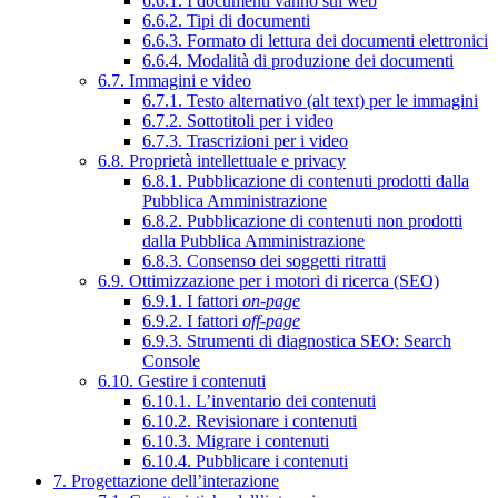
6.6.1. I documenti vanno sul web
6.6.2. Tipi di documenti
6.6.3. Formato di lettura dei documenti elettronici
6.6.4. Modalità di produzione dei documenti
6.7. Immagini e video
6.7.1. Testo alternativo (alt text) per le immagini
6.7.2. Sottotitoli per i video
6.7.3. Trascrizioni per i video
6.8. Proprietà intellettuale e privacy
6.8.1. Pubblicazione di contenuti prodotti dalla
Pubblica Amministrazione
6.8.2. Pubblicazione di contenuti non prodotti
dalla Pubblica Amministrazione
6.8.3. Consenso dei soggetti ritratti
6.9. Ottimizzazione per i motori di ricerca (SEO)
6.9.1. I fattori
on-page
6.9.2. I fattori
off-page
6.9.3. Strumenti di diagnostica SEO: Search
Console
6.10. Gestire i contenuti
6.10.1. L’inventario dei contenuti
6.10.2. Revisionare i contenuti
6.10.3. Migrare i contenuti
6.10.4. Pubblicare i contenuti
7. Progettazione dell’interazione