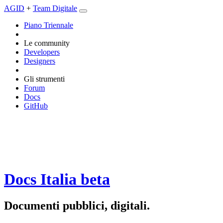
AGID
+
Team Digitale
Piano Triennale
Le community
Developers
Designers
Gli strumenti
Forum
Docs
GitHub
Docs Italia
beta
Documenti pubblici, digitali.