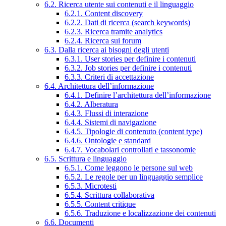
6.2. Ricerca utente sui contenuti e il linguaggio
6.2.1. Content discovery
6.2.2. Dati di ricerca (search keywords)
6.2.3. Ricerca tramite analytics
6.2.4. Ricerca sui forum
6.3. Dalla ricerca ai bisogni degli utenti
6.3.1. User stories per definire i contenuti
6.3.2. Job stories per definire i contenuti
6.3.3. Criteri di accettazione
6.4. Architettura dell’informazione
6.4.1. Definire l’architettura dell’informazione
6.4.2. Alberatura
6.4.3. Flussi di interazione
6.4.4. Sistemi di navigazione
6.4.5. Tipologie di contenuto (content type)
6.4.6. Ontologie e standard
6.4.7. Vocabolari controllati e tassonomie
6.5. Scrittura e linguaggio
6.5.1. Come leggono le persone sul web
6.5.2. Le regole per un linguaggio semplice
6.5.3. Microtesti
6.5.4. Scrittura collaborativa
6.5.5. Content critique
6.5.6. Traduzione e localizzazione dei contenuti
6.6. Documenti