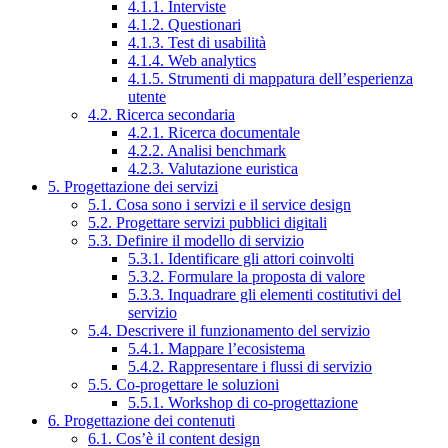
4.1.1. Interviste
4.1.2. Questionari
4.1.3. Test di usabilità
4.1.4. Web analytics
4.1.5. Strumenti di mappatura dell’esperienza
utente
4.2. Ricerca secondaria
4.2.1. Ricerca documentale
4.2.2. Analisi benchmark
4.2.3. Valutazione euristica
5. Progettazione dei servizi
5.1. Cosa sono i servizi e il service design
5.2. Progettare servizi pubblici digitali
5.3. Definire il modello di servizio
5.3.1. Identificare gli attori coinvolti
5.3.2. Formulare la proposta di valore
5.3.3. Inquadrare gli elementi costitutivi del
servizio
5.4. Descrivere il funzionamento del servizio
5.4.1. Mappare l’ecosistema
5.4.2. Rappresentare i flussi di servizio
5.5. Co-progettare le soluzioni
5.5.1. Workshop di co-progettazione
6. Progettazione dei contenuti
6.1. Cos’è il content design