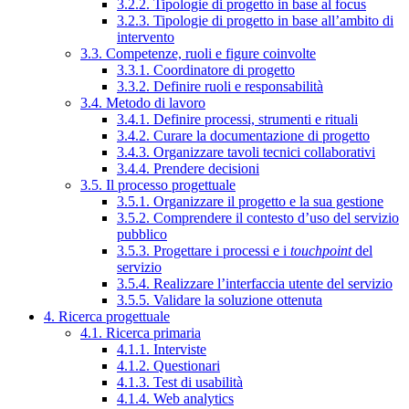
3.2.2. Tipologie di progetto in base al focus
3.2.3. Tipologie di progetto in base all’ambito di
intervento
3.3. Competenze, ruoli e figure coinvolte
3.3.1. Coordinatore di progetto
3.3.2. Definire ruoli e responsabilità
3.4. Metodo di lavoro
3.4.1. Definire processi, strumenti e rituali
3.4.2. Curare la documentazione di progetto
3.4.3. Organizzare tavoli tecnici collaborativi
3.4.4. Prendere decisioni
3.5. Il processo progettuale
3.5.1. Organizzare il progetto e la sua gestione
3.5.2. Comprendere il contesto d’uso del servizio
pubblico
3.5.3. Progettare i processi e i
touchpoint
del
servizio
3.5.4. Realizzare l’interfaccia utente del servizio
3.5.5. Validare la soluzione ottenuta
4. Ricerca progettuale
4.1. Ricerca primaria
4.1.1. Interviste
4.1.2. Questionari
4.1.3. Test di usabilità
4.1.4. Web analytics