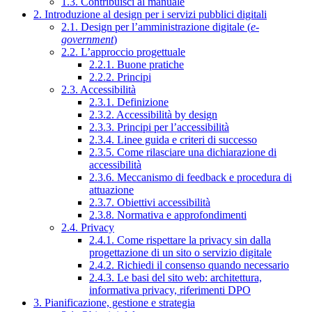
1.3. Contribuisci al manuale
2. Introduzione al design per i servizi pubblici digitali
2.1. Design per l’amministrazione digitale (
e-
government
)
2.2. L’approccio progettuale
2.2.1. Buone pratiche
2.2.2. Principi
2.3. Accessibilità
2.3.1. Definizione
2.3.2. Accessibilità by design
2.3.3. Principi per l’accessibilità
2.3.4. Linee guida e criteri di successo
2.3.5. Come rilasciare una dichiarazione di
accessibilità
2.3.6. Meccanismo di feedback e procedura di
attuazione
2.3.7. Obiettivi accessibilità
2.3.8. Normativa e approfondimenti
2.4. Privacy
2.4.1. Come rispettare la privacy sin dalla
progettazione di un sito o servizio digitale
2.4.2. Richiedi il consenso quando necessario
2.4.3. Le basi del sito web: architettura,
informativa privacy, riferimenti DPO
3. Pianificazione, gestione e strategia