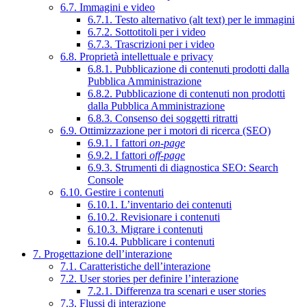
6.7. Immagini e video
6.7.1. Testo alternativo (alt text) per le immagini
6.7.2. Sottotitoli per i video
6.7.3. Trascrizioni per i video
6.8. Proprietà intellettuale e privacy
6.8.1. Pubblicazione di contenuti prodotti dalla
Pubblica Amministrazione
6.8.2. Pubblicazione di contenuti non prodotti
dalla Pubblica Amministrazione
6.8.3. Consenso dei soggetti ritratti
6.9. Ottimizzazione per i motori di ricerca (SEO)
6.9.1. I fattori
on-page
6.9.2. I fattori
off-page
6.9.3. Strumenti di diagnostica SEO: Search
Console
6.10. Gestire i contenuti
6.10.1. L’inventario dei contenuti
6.10.2. Revisionare i contenuti
6.10.3. Migrare i contenuti
6.10.4. Pubblicare i contenuti
7. Progettazione dell’interazione
7.1. Caratteristiche dell’interazione
7.2. User stories per definire l’interazione
7.2.1. Differenza tra scenari e user stories
7.3. Flussi di interazione