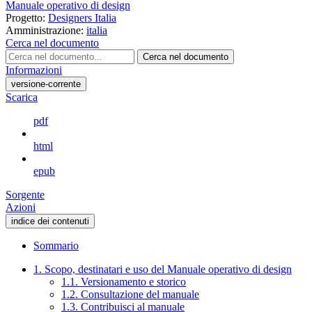
Manuale operativo di design
Progetto:
Designers Italia
Amministrazione:
italia
Cerca nel documento
Cerca nel documento
Informazioni
versione-corrente
Scarica
pdf
html
epub
Sorgente
Azioni
indice dei contenuti
Sommario
1. Scopo, destinatari e uso del Manuale operativo di design
1.1. Versionamento e storico
1.2. Consultazione del manuale
1.3. Contribuisci al manuale