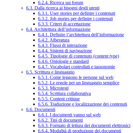
6.2.4. Ricerca sui forum
6.3. Dalla ricerca ai bisogni degli utenti
6.3.1. User stories per definire i contenuti
6.3.2. Job stories per definire i contenuti
6.3.3. Criteri di accettazione
6.4. Architettura dell’informazione
6.4.1. Definire l’architettura dell’informazione
6.4.2. Alberatura
6.4.3. Flussi di interazione
6.4.4. Sistemi di navigazione
6.4.5. Tipologie di contenuto (content type)
6.4.6. Ontologie e standard
6.4.7. Vocabolari controllati e tassonomie
6.5. Scrittura e linguaggio
6.5.1. Come leggono le persone sul web
6.5.2. Le regole per un linguaggio semplice
6.5.3. Microtesti
6.5.4. Scrittura collaborativa
6.5.5. Content critique
6.5.6. Traduzione e localizzazione dei contenuti
6.6. Documenti
6.6.1. I documenti vanno sul web
6.6.2. Tipi di documenti
6.6.3. Formato di lettura dei documenti elettronici
6.6.4. Modalità di produzione dei documenti