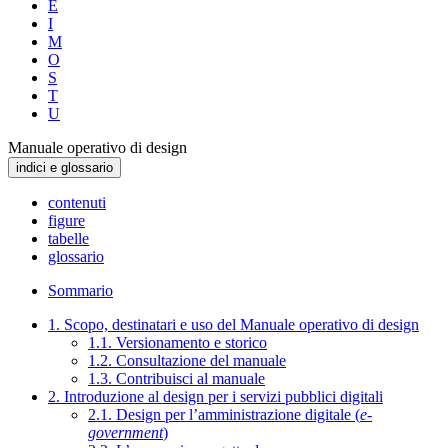
E
I
M
O
S
T
U
Manuale operativo di design
indici e glossario
contenuti
figure
tabelle
glossario
Sommario
1. Scopo, destinatari e uso del Manuale operativo di design
1.1. Versionamento e storico
1.2. Consultazione del manuale
1.3. Contribuisci al manuale
2. Introduzione al design per i servizi pubblici digitali
2.1. Design per l’amministrazione digitale (
e-
government
)