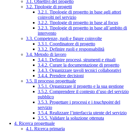
3.1. Obiettivi del progetto
3.2. Tipologie di progetti
3.2.1. Tipologie di progetto in base agli attori
coinvolti nel servizio
3.2.2. Tipologie di progetto in base al focus
3.2.3. Tipologie di progetto in base all’ambito di
intervento
3.3. Competenze, ruoli e figure coinvolte
3.3.1. Coordinatore di progetto
3.3.2. Definire ruoli e responsabilità
3.4. Metodo di lavoro
3.4.1. Definire processi, strumenti e rituali
3.4.2. Curare la documentazione di progetto
3.4.3. Organizzare tavoli tecnici collaborativi
3.4.4. Prendere decisioni
3.5. Il processo progettuale
3.5.1. Organizzare il progetto e la sua gestione
3.5.2. Comprendere il contesto d’uso del servizio
pubblico
3.5.3. Progettare i processi e i
touchpoint
del
servizio
3.5.4. Realizzare l’interfaccia utente del servizio
3.5.5. Validare la soluzione ottenuta
4. Ricerca progettuale
4.1. Ricerca primaria