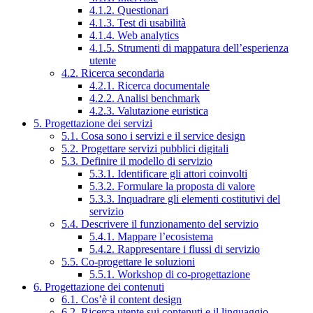
4.1.2. Questionari
4.1.3. Test di usabilità
4.1.4. Web analytics
4.1.5. Strumenti di mappatura dell’esperienza
utente
4.2. Ricerca secondaria
4.2.1. Ricerca documentale
4.2.2. Analisi benchmark
4.2.3. Valutazione euristica
5. Progettazione dei servizi
5.1. Cosa sono i servizi e il service design
5.2. Progettare servizi pubblici digitali
5.3. Definire il modello di servizio
5.3.1. Identificare gli attori coinvolti
5.3.2. Formulare la proposta di valore
5.3.3. Inquadrare gli elementi costitutivi del
servizio
5.4. Descrivere il funzionamento del servizio
5.4.1. Mappare l’ecosistema
5.4.2. Rappresentare i flussi di servizio
5.5. Co-progettare le soluzioni
5.5.1. Workshop di co-progettazione
6. Progettazione dei contenuti
6.1. Cos’è il content design
6.2. Ricerca utente sui contenuti e il linguaggio