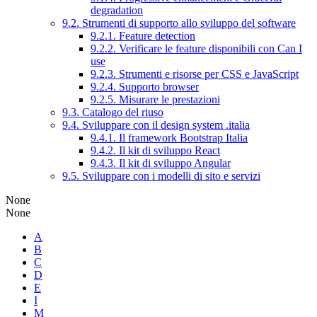
degradation
9.2. Strumenti di supporto allo sviluppo del software
9.2.1. Feature detection
9.2.2. Verificare le feature disponibili con Can I
use
9.2.3. Strumenti e risorse per CSS e JavaScript
9.2.4. Supporto browser
9.2.5. Misurare le prestazioni
9.3. Catalogo del riuso
9.4. Sviluppare con il design system .italia
9.4.1. Il framework Bootstrap Italia
9.4.2. Il kit di sviluppo React
9.4.3. Il kit di sviluppo Angular
9.5. Sviluppare con i modelli di sito e servizi
None
None
A
B
C
D
E
I
M