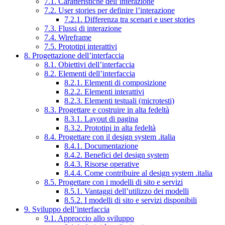
7.1. Caratteristiche dell’interazione
7.2. User stories per definire l’interazione
7.2.1. Differenza tra scenari e user stories
7.3. Flussi di interazione
7.4. Wireframe
7.5. Prototipi interattivi
8. Progettazione dell’interfaccia
8.1. Obiettivi dell’interfaccia
8.2. Elementi dell’interfaccia
8.2.1. Elementi di composizione
8.2.2. Elementi interattivi
8.2.3. Elementi testuali (microtesti)
8.3. Progettare e costruire in alta fedeltà
8.3.1. Layout di pagina
8.3.2. Prototipi in alta fedeltà
8.4. Progettare con il design system .italia
8.4.1. Documentazione
8.4.2. Benefici del design system
8.4.3. Risorse operative
8.4.4. Come contribuire al design system .italia
8.5. Progettare con i modelli di sito e servizi
8.5.1. Vantaggi dell’utilizzo dei modelli
8.5.2. I modelli di sito e servizi disponibili
9. Sviluppo dell’interfaccia
9.1. Approccio allo sviluppo