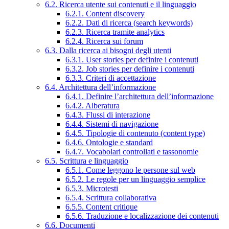
6.2. Ricerca utente sui contenuti e il linguaggio
6.2.1. Content discovery
6.2.2. Dati di ricerca (search keywords)
6.2.3. Ricerca tramite analytics
6.2.4. Ricerca sui forum
6.3. Dalla ricerca ai bisogni degli utenti
6.3.1. User stories per definire i contenuti
6.3.2. Job stories per definire i contenuti
6.3.3. Criteri di accettazione
6.4. Architettura dell’informazione
6.4.1. Definire l’architettura dell’informazione
6.4.2. Alberatura
6.4.3. Flussi di interazione
6.4.4. Sistemi di navigazione
6.4.5. Tipologie di contenuto (content type)
6.4.6. Ontologie e standard
6.4.7. Vocabolari controllati e tassonomie
6.5. Scrittura e linguaggio
6.5.1. Come leggono le persone sul web
6.5.2. Le regole per un linguaggio semplice
6.5.3. Microtesti
6.5.4. Scrittura collaborativa
6.5.5. Content critique
6.5.6. Traduzione e localizzazione dei contenuti
6.6. Documenti