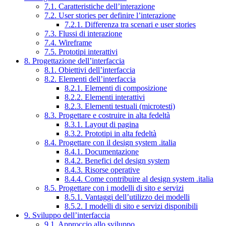
7.1. Caratteristiche dell’interazione
7.2. User stories per definire l’interazione
7.2.1. Differenza tra scenari e user stories
7.3. Flussi di interazione
7.4. Wireframe
7.5. Prototipi interattivi
8. Progettazione dell’interfaccia
8.1. Obiettivi dell’interfaccia
8.2. Elementi dell’interfaccia
8.2.1. Elementi di composizione
8.2.2. Elementi interattivi
8.2.3. Elementi testuali (microtesti)
8.3. Progettare e costruire in alta fedeltà
8.3.1. Layout di pagina
8.3.2. Prototipi in alta fedeltà
8.4. Progettare con il design system .italia
8.4.1. Documentazione
8.4.2. Benefici del design system
8.4.3. Risorse operative
8.4.4. Come contribuire al design system .italia
8.5. Progettare con i modelli di sito e servizi
8.5.1. Vantaggi dell’utilizzo dei modelli
8.5.2. I modelli di sito e servizi disponibili
9. Sviluppo dell’interfaccia
9.1. Approccio allo sviluppo