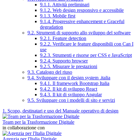
9.1.1. Attività preliminari
9.1.2. Web design responsivo e accessibile
9.1.3. Mobile first
9.1.4. Progressive enhancement e Graceful
degradation
9.2. Strumenti di supporto allo sviluppo del software
9.2.1. Feature detection
9.2.2. Verificare le feature disponibili con Can I
use
9.2.3. Strumenti e risorse per CSS e JavaScript
9.2.4. Supporto browser
9.2.5. Misurare le prestazioni
9.3. Catalogo del riuso
9.4. Sviluppare con il design system .italia
9.4.1. Il framework Bootstrap Italia
9.4.2. Il kit di sviluppo React
9.4.3. Il kit di sviluppo Angular
9.5. Sviluppare con i modelli di sito e servizi
1. Scopo, destinatari e uso del Manuale operativo di design
Team per la Trasformazione Digitale
in collaborazione con
Agenzia per l'Italia Digitale