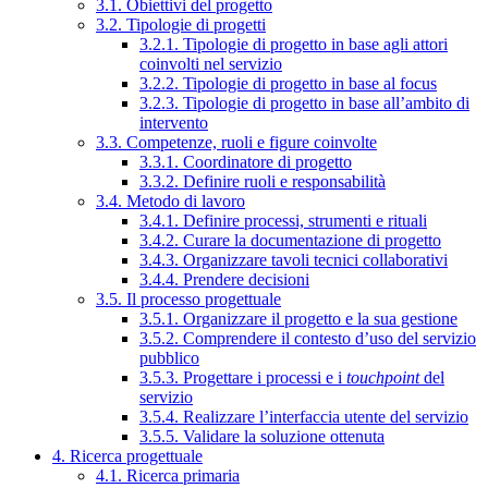
3.1. Obiettivi del progetto
3.2. Tipologie di progetti
3.2.1. Tipologie di progetto in base agli attori
coinvolti nel servizio
3.2.2. Tipologie di progetto in base al focus
3.2.3. Tipologie di progetto in base all’ambito di
intervento
3.3. Competenze, ruoli e figure coinvolte
3.3.1. Coordinatore di progetto
3.3.2. Definire ruoli e responsabilità
3.4. Metodo di lavoro
3.4.1. Definire processi, strumenti e rituali
3.4.2. Curare la documentazione di progetto
3.4.3. Organizzare tavoli tecnici collaborativi
3.4.4. Prendere decisioni
3.5. Il processo progettuale
3.5.1. Organizzare il progetto e la sua gestione
3.5.2. Comprendere il contesto d’uso del servizio
pubblico
3.5.3. Progettare i processi e i
touchpoint
del
servizio
3.5.4. Realizzare l’interfaccia utente del servizio
3.5.5. Validare la soluzione ottenuta
4. Ricerca progettuale
4.1. Ricerca primaria