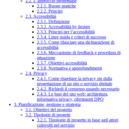
2.2. L’approccio progettuale
2.2.1. Buone pratiche
2.2.2. Principi
2.3. Accessibilità
2.3.1. Definizione
2.3.2. Accessibilità by design
2.3.3. Principi per l’accessibilità
2.3.4. Linee guida e criteri di successo
2.3.5. Come rilasciare una dichiarazione di
accessibilità
2.3.6. Meccanismo di feedback e procedura di
attuazione
2.3.7. Obiettivi accessibilità
2.3.8. Normativa e approfondimenti
2.4. Privacy
2.4.1. Come rispettare la privacy sin dalla
progettazione di un sito o servizio digitale
2.4.2. Richiedi il consenso quando necessario
2.4.3. Le basi del sito web: architettura,
informativa privacy, riferimenti DPO
3. Pianificazione, gestione e strategia
3.1. Obiettivi del progetto
3.2. Tipologie di progetti
3.2.1. Tipologie di progetto in base agli attori
coinvolti nel servizio