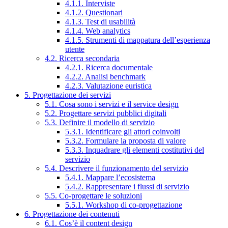
4.1.1. Interviste
4.1.2. Questionari
4.1.3. Test di usabilità
4.1.4. Web analytics
4.1.5. Strumenti di mappatura dell’esperienza
utente
4.2. Ricerca secondaria
4.2.1. Ricerca documentale
4.2.2. Analisi benchmark
4.2.3. Valutazione euristica
5. Progettazione dei servizi
5.1. Cosa sono i servizi e il service design
5.2. Progettare servizi pubblici digitali
5.3. Definire il modello di servizio
5.3.1. Identificare gli attori coinvolti
5.3.2. Formulare la proposta di valore
5.3.3. Inquadrare gli elementi costitutivi del
servizio
5.4. Descrivere il funzionamento del servizio
5.4.1. Mappare l’ecosistema
5.4.2. Rappresentare i flussi di servizio
5.5. Co-progettare le soluzioni
5.5.1. Workshop di co-progettazione
6. Progettazione dei contenuti
6.1. Cos’è il content design