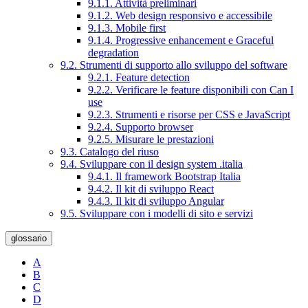
9.1.1. Attività preliminari
9.1.2. Web design responsivo e accessibile
9.1.3. Mobile first
9.1.4. Progressive enhancement e Graceful
degradation
9.2. Strumenti di supporto allo sviluppo del software
9.2.1. Feature detection
9.2.2. Verificare le feature disponibili con Can I
use
9.2.3. Strumenti e risorse per CSS e JavaScript
9.2.4. Supporto browser
9.2.5. Misurare le prestazioni
9.3. Catalogo del riuso
9.4. Sviluppare con il design system .italia
9.4.1. Il framework Bootstrap Italia
9.4.2. Il kit di sviluppo React
9.4.3. Il kit di sviluppo Angular
9.5. Sviluppare con i modelli di sito e servizi
glossario
A
B
C
D