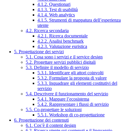
4.1.2. Questionari
4.1.3. Test di usabilità
4.1.4. Web analytics
4.1.5. Strumenti di mappatura dell’esperienza
utente
4.2. Ricerca secondaria
4.2.1. Ricerca documentale
4.2.2. Analisi benchmark
4.2.3. Valutazione euristica
5. Progettazione dei servizi
5.1. Cosa sono i servizi e il service design
5.2. Progettare servizi pubblici digitali
5.3. Definire il modello di servizio
5.3.1. Identificare gli attori coinvolti
5.3.2. Formulare la proposta di valore
5.3.3. Inquadrare gli elementi costitutivi del
servizio
5.4. Descrivere il funzionamento del servizio
5.4.1. Mappare l’ecosistema
5.4.2. Rappresentare i flussi di servizio
5.5. Co-progettare le soluzioni
5.5.1. Workshop di co-progettazione
6. Progettazione dei contenuti
6.1. Cos’è il content design
6.2. Ricerca utente sui contenuti e il linguaggio