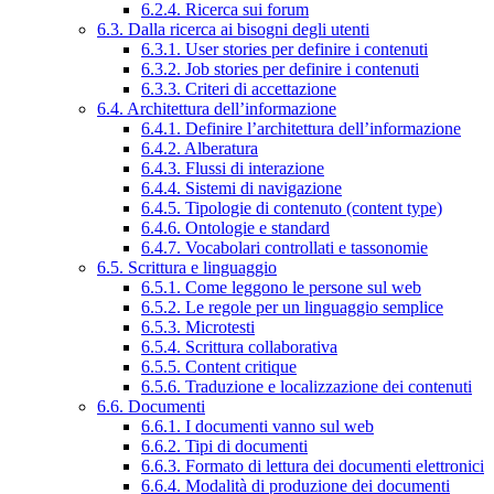
6.2.4. Ricerca sui forum
6.3. Dalla ricerca ai bisogni degli utenti
6.3.1. User stories per definire i contenuti
6.3.2. Job stories per definire i contenuti
6.3.3. Criteri di accettazione
6.4. Architettura dell’informazione
6.4.1. Definire l’architettura dell’informazione
6.4.2. Alberatura
6.4.3. Flussi di interazione
6.4.4. Sistemi di navigazione
6.4.5. Tipologie di contenuto (content type)
6.4.6. Ontologie e standard
6.4.7. Vocabolari controllati e tassonomie
6.5. Scrittura e linguaggio
6.5.1. Come leggono le persone sul web
6.5.2. Le regole per un linguaggio semplice
6.5.3. Microtesti
6.5.4. Scrittura collaborativa
6.5.5. Content critique
6.5.6. Traduzione e localizzazione dei contenuti
6.6. Documenti
6.6.1. I documenti vanno sul web
6.6.2. Tipi di documenti
6.6.3. Formato di lettura dei documenti elettronici
6.6.4. Modalità di produzione dei documenti