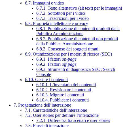
6.7. Immagini e video
6.7.1. Testo alternativo (alt text) per le immagini
6.7.2. Sottotitoli per i video
6.7.3. Trascrizioni per i video
6.8. Proprietà intellettuale e privacy
6.8.1. Pubblicazione di contenuti prodotti dalla
Pubblica Amministrazione
6.8.2. Pubblicazione di contenuti non prodotti
dalla Pubblica Amministrazione
6.8.3. Consenso dei soggetti ritratti
6.9. Ottimizzazione per i motori di ricerca (SEO)
6.9.1. I fattori
on-page
6.9.2. I fattori
off-page
6.9.3. Strumenti di diagnostica SEO: Search
Console
6.10. Gestire i contenuti
6.10.1. L’inventario dei contenuti
6.10.2. Revisionare i contenuti
6.10.3. Migrare i contenuti
6.10.4. Pubblicare i contenuti
7. Progettazione dell’interazione
7.1. Caratteristiche dell’interazione
7.2. User stories per definire l’interazione
7.2.1. Differenza tra scenari e user stories
7.3. Flussi di interazione