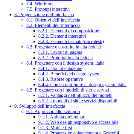
7.4. Wireframe
7.5. Prototipi interattivi
8. Progettazione dell’interfaccia
8.1. Obiettivi dell’interfaccia
8.2. Elementi dell’interfaccia
8.2.1. Elementi di composizione
8.2.2. Elementi interattivi
8.2.3. Elementi testuali (microtesti)
8.3. Progettare e costruire in alta fedeltà
8.3.1. Layout di pagina
8.3.2. Prototipi in alta fedeltà
8.4. Progettare con il design system .italia
8.4.1. Documentazione
8.4.2. Benefici del design system
8.4.3. Risorse operative
8.4.4. Come contribuire al design system .italia
8.5. Progettare con i modelli di sito e servizi
8.5.1. Vantaggi dell’utilizzo dei modelli
8.5.2. I modelli di sito e servizi disponibili
9. Sviluppo dell’interfaccia
9.1. Approccio allo sviluppo
9.1.1. Attività preliminari
9.1.2. Web design responsivo e accessibile
9.1.3. Mobile first
9.1.4. Progressive enhancement e Graceful