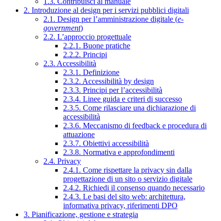
1.3. Contribuisci al manuale
2. Introduzione al design per i servizi pubblici digitali
2.1. Design per l’amministrazione digitale (
e-
government
)
2.2. L’approccio progettuale
2.2.1. Buone pratiche
2.2.2. Principi
2.3. Accessibilità
2.3.1. Definizione
2.3.2. Accessibilità by design
2.3.3. Principi per l’accessibilità
2.3.4. Linee guida e criteri di successo
2.3.5. Come rilasciare una dichiarazione di
accessibilità
2.3.6. Meccanismo di feedback e procedura di
attuazione
2.3.7. Obiettivi accessibilità
2.3.8. Normativa e approfondimenti
2.4. Privacy
2.4.1. Come rispettare la privacy sin dalla
progettazione di un sito o servizio digitale
2.4.2. Richiedi il consenso quando necessario
2.4.3. Le basi del sito web: architettura,
informativa privacy, riferimenti DPO
3. Pianificazione, gestione e strategia