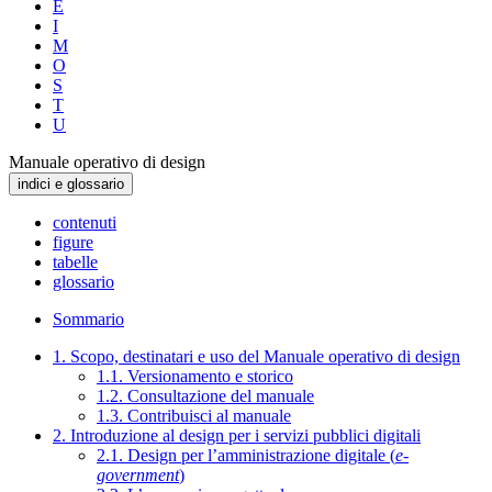
E
I
M
O
S
T
U
Manuale operativo di design
indici e glossario
contenuti
figure
tabelle
glossario
Sommario
1. Scopo, destinatari e uso del Manuale operativo di design
1.1. Versionamento e storico
1.2. Consultazione del manuale
1.3. Contribuisci al manuale
2. Introduzione al design per i servizi pubblici digitali
2.1. Design per l’amministrazione digitale (
e-
government
)