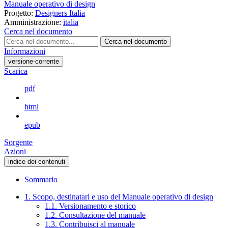
Manuale operativo di design
Progetto:
Designers Italia
Amministrazione:
italia
Cerca nel documento
Cerca nel documento
Informazioni
versione-corrente
Scarica
pdf
html
epub
Sorgente
Azioni
indice dei contenuti
Sommario
1. Scopo, destinatari e uso del Manuale operativo di design
1.1. Versionamento e storico
1.2. Consultazione del manuale
1.3. Contribuisci al manuale