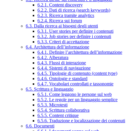
6.2.1. Content discovery
6.2.2. Dati di ricerca (search keywords)
6.2.3. Ricerca tramite analytics
6.2.4. Ricerca sui forum
6.3. Dalla ricerca ai bisogni degli utenti
6.3.1. User stories per definire i contenuti
6.3.2. Job stories per definire i contenuti
6.3.3. Criteri di accettazione
6.4. Architettura dell’informazione
6.4.1. Definire l’architettura dell’informazione
6.4.2. Alberatura
6.4.3. Flussi di interazione
6.4.4. Sistemi di navigazione
6.4.5. Tipologie di contenuto (content type)
6.4.6. Ontologie e standard
6.4.7. Vocabolari controllati e tassonomie
6.5. Scrittura e linguaggio
6.5.1. Come leggono le persone sul web
6.5.2. Le regole per un linguaggio semplice
6.5.3. Microtesti
6.5.4. Scrittura collaborativa
6.5.5. Content critique
6.5.6. Traduzione e localizzazione dei contenuti
6.6. Documenti