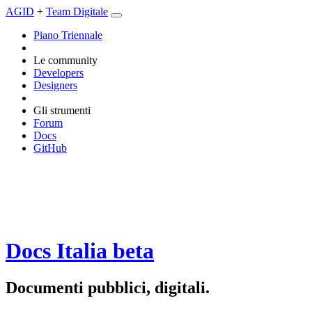
AGID
+
Team Digitale
Piano Triennale
Le community
Developers
Designers
Gli strumenti
Forum
Docs
GitHub
Docs Italia
beta
Documenti pubblici, digitali.