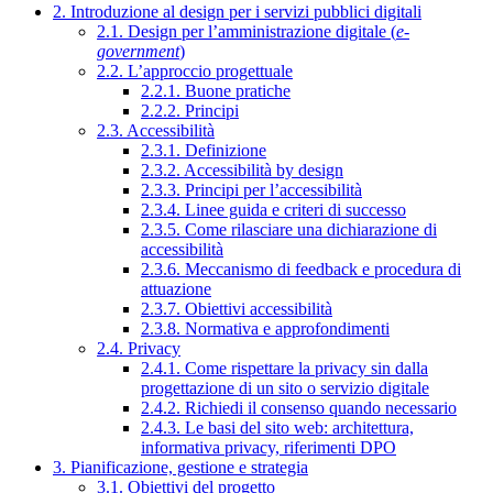
2. Introduzione al design per i servizi pubblici digitali
2.1. Design per l’amministrazione digitale (
e-
government
)
2.2. L’approccio progettuale
2.2.1. Buone pratiche
2.2.2. Principi
2.3. Accessibilità
2.3.1. Definizione
2.3.2. Accessibilità by design
2.3.3. Principi per l’accessibilità
2.3.4. Linee guida e criteri di successo
2.3.5. Come rilasciare una dichiarazione di
accessibilità
2.3.6. Meccanismo di feedback e procedura di
attuazione
2.3.7. Obiettivi accessibilità
2.3.8. Normativa e approfondimenti
2.4. Privacy
2.4.1. Come rispettare la privacy sin dalla
progettazione di un sito o servizio digitale
2.4.2. Richiedi il consenso quando necessario
2.4.3. Le basi del sito web: architettura,
informativa privacy, riferimenti DPO
3. Pianificazione, gestione e strategia
3.1. Obiettivi del progetto