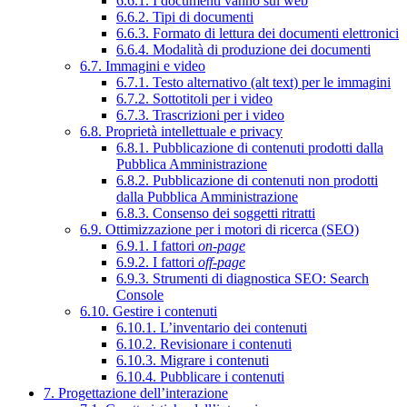
6.6.1. I documenti vanno sul web
6.6.2. Tipi di documenti
6.6.3. Formato di lettura dei documenti elettronici
6.6.4. Modalità di produzione dei documenti
6.7. Immagini e video
6.7.1. Testo alternativo (alt text) per le immagini
6.7.2. Sottotitoli per i video
6.7.3. Trascrizioni per i video
6.8. Proprietà intellettuale e privacy
6.8.1. Pubblicazione di contenuti prodotti dalla
Pubblica Amministrazione
6.8.2. Pubblicazione di contenuti non prodotti
dalla Pubblica Amministrazione
6.8.3. Consenso dei soggetti ritratti
6.9. Ottimizzazione per i motori di ricerca (SEO)
6.9.1. I fattori
on-page
6.9.2. I fattori
off-page
6.9.3. Strumenti di diagnostica SEO: Search
Console
6.10. Gestire i contenuti
6.10.1. L’inventario dei contenuti
6.10.2. Revisionare i contenuti
6.10.3. Migrare i contenuti
6.10.4. Pubblicare i contenuti
7. Progettazione dell’interazione