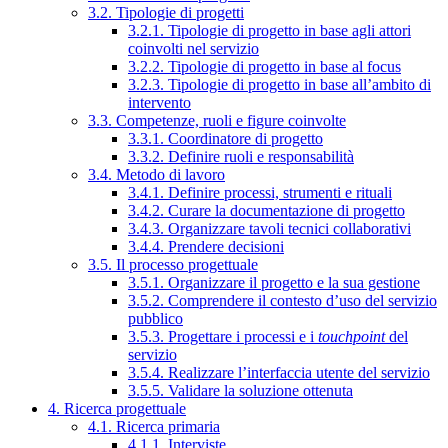
3.2. Tipologie di progetti
3.2.1. Tipologie di progetto in base agli attori
coinvolti nel servizio
3.2.2. Tipologie di progetto in base al focus
3.2.3. Tipologie di progetto in base all’ambito di
intervento
3.3. Competenze, ruoli e figure coinvolte
3.3.1. Coordinatore di progetto
3.3.2. Definire ruoli e responsabilità
3.4. Metodo di lavoro
3.4.1. Definire processi, strumenti e rituali
3.4.2. Curare la documentazione di progetto
3.4.3. Organizzare tavoli tecnici collaborativi
3.4.4. Prendere decisioni
3.5. Il processo progettuale
3.5.1. Organizzare il progetto e la sua gestione
3.5.2. Comprendere il contesto d’uso del servizio
pubblico
3.5.3. Progettare i processi e i
touchpoint
del
servizio
3.5.4. Realizzare l’interfaccia utente del servizio
3.5.5. Validare la soluzione ottenuta
4. Ricerca progettuale
4.1. Ricerca primaria
4.1.1. Interviste