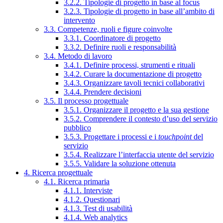
3.2.2. Tipologie di progetto in base al focus
3.2.3. Tipologie di progetto in base all’ambito di
intervento
3.3. Competenze, ruoli e figure coinvolte
3.3.1. Coordinatore di progetto
3.3.2. Definire ruoli e responsabilità
3.4. Metodo di lavoro
3.4.1. Definire processi, strumenti e rituali
3.4.2. Curare la documentazione di progetto
3.4.3. Organizzare tavoli tecnici collaborativi
3.4.4. Prendere decisioni
3.5. Il processo progettuale
3.5.1. Organizzare il progetto e la sua gestione
3.5.2. Comprendere il contesto d’uso del servizio
pubblico
3.5.3. Progettare i processi e i
touchpoint
del
servizio
3.5.4. Realizzare l’interfaccia utente del servizio
3.5.5. Validare la soluzione ottenuta
4. Ricerca progettuale
4.1. Ricerca primaria
4.1.1. Interviste
4.1.2. Questionari
4.1.3. Test di usabilità
4.1.4. Web analytics