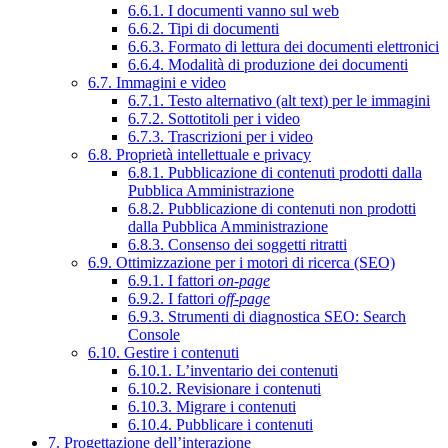
6.6.1. I documenti vanno sul web
6.6.2. Tipi di documenti
6.6.3. Formato di lettura dei documenti elettronici
6.6.4. Modalità di produzione dei documenti
6.7. Immagini e video
6.7.1. Testo alternativo (alt text) per le immagini
6.7.2. Sottotitoli per i video
6.7.3. Trascrizioni per i video
6.8. Proprietà intellettuale e privacy
6.8.1. Pubblicazione di contenuti prodotti dalla
Pubblica Amministrazione
6.8.2. Pubblicazione di contenuti non prodotti
dalla Pubblica Amministrazione
6.8.3. Consenso dei soggetti ritratti
6.9. Ottimizzazione per i motori di ricerca (SEO)
6.9.1. I fattori
on-page
6.9.2. I fattori
off-page
6.9.3. Strumenti di diagnostica SEO: Search
Console
6.10. Gestire i contenuti
6.10.1. L’inventario dei contenuti
6.10.2. Revisionare i contenuti
6.10.3. Migrare i contenuti
6.10.4. Pubblicare i contenuti
7. Progettazione dell’interazione