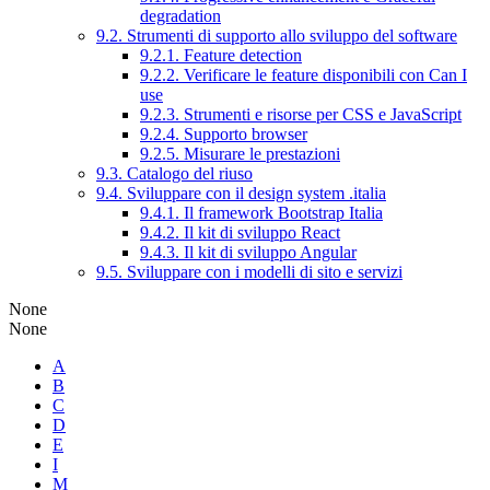
degradation
9.2. Strumenti di supporto allo sviluppo del software
9.2.1. Feature detection
9.2.2. Verificare le feature disponibili con Can I
use
9.2.3. Strumenti e risorse per CSS e JavaScript
9.2.4. Supporto browser
9.2.5. Misurare le prestazioni
9.3. Catalogo del riuso
9.4. Sviluppare con il design system .italia
9.4.1. Il framework Bootstrap Italia
9.4.2. Il kit di sviluppo React
9.4.3. Il kit di sviluppo Angular
9.5. Sviluppare con i modelli di sito e servizi
None
None
A
B
C
D
E
I
M