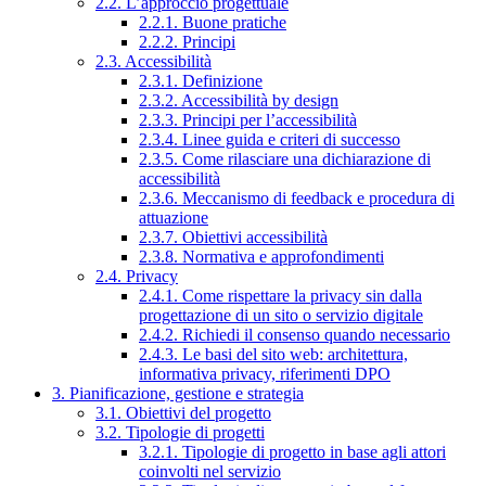
2.2. L’approccio progettuale
2.2.1. Buone pratiche
2.2.2. Principi
2.3. Accessibilità
2.3.1. Definizione
2.3.2. Accessibilità by design
2.3.3. Principi per l’accessibilità
2.3.4. Linee guida e criteri di successo
2.3.5. Come rilasciare una dichiarazione di
accessibilità
2.3.6. Meccanismo di feedback e procedura di
attuazione
2.3.7. Obiettivi accessibilità
2.3.8. Normativa e approfondimenti
2.4. Privacy
2.4.1. Come rispettare la privacy sin dalla
progettazione di un sito o servizio digitale
2.4.2. Richiedi il consenso quando necessario
2.4.3. Le basi del sito web: architettura,
informativa privacy, riferimenti DPO
3. Pianificazione, gestione e strategia
3.1. Obiettivi del progetto
3.2. Tipologie di progetti
3.2.1. Tipologie di progetto in base agli attori
coinvolti nel servizio