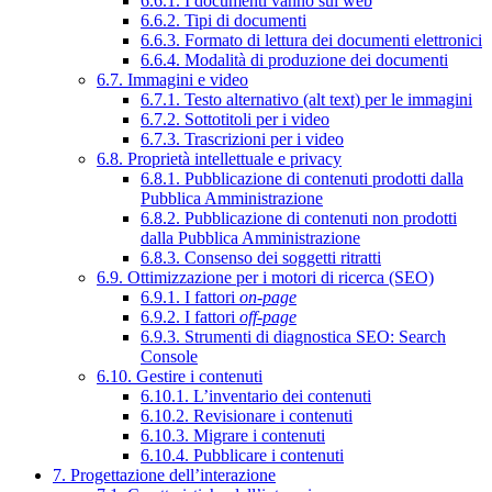
6.6.1. I documenti vanno sul web
6.6.2. Tipi di documenti
6.6.3. Formato di lettura dei documenti elettronici
6.6.4. Modalità di produzione dei documenti
6.7. Immagini e video
6.7.1. Testo alternativo (alt text) per le immagini
6.7.2. Sottotitoli per i video
6.7.3. Trascrizioni per i video
6.8. Proprietà intellettuale e privacy
6.8.1. Pubblicazione di contenuti prodotti dalla
Pubblica Amministrazione
6.8.2. Pubblicazione di contenuti non prodotti
dalla Pubblica Amministrazione
6.8.3. Consenso dei soggetti ritratti
6.9. Ottimizzazione per i motori di ricerca (SEO)
6.9.1. I fattori
on-page
6.9.2. I fattori
off-page
6.9.3. Strumenti di diagnostica SEO: Search
Console
6.10. Gestire i contenuti
6.10.1. L’inventario dei contenuti
6.10.2. Revisionare i contenuti
6.10.3. Migrare i contenuti
6.10.4. Pubblicare i contenuti
7. Progettazione dell’interazione