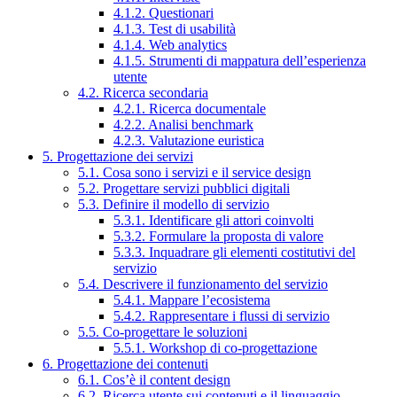
4.1.2. Questionari
4.1.3. Test di usabilità
4.1.4. Web analytics
4.1.5. Strumenti di mappatura dell’esperienza
utente
4.2. Ricerca secondaria
4.2.1. Ricerca documentale
4.2.2. Analisi benchmark
4.2.3. Valutazione euristica
5. Progettazione dei servizi
5.1. Cosa sono i servizi e il service design
5.2. Progettare servizi pubblici digitali
5.3. Definire il modello di servizio
5.3.1. Identificare gli attori coinvolti
5.3.2. Formulare la proposta di valore
5.3.3. Inquadrare gli elementi costitutivi del
servizio
5.4. Descrivere il funzionamento del servizio
5.4.1. Mappare l’ecosistema
5.4.2. Rappresentare i flussi di servizio
5.5. Co-progettare le soluzioni
5.5.1. Workshop di co-progettazione
6. Progettazione dei contenuti
6.1. Cos’è il content design
6.2. Ricerca utente sui contenuti e il linguaggio