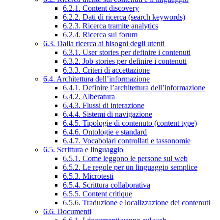
6.2.1. Content discovery
6.2.2. Dati di ricerca (search keywords)
6.2.3. Ricerca tramite analytics
6.2.4. Ricerca sui forum
6.3. Dalla ricerca ai bisogni degli utenti
6.3.1. User stories per definire i contenuti
6.3.2. Job stories per definire i contenuti
6.3.3. Criteri di accettazione
6.4. Architettura dell’informazione
6.4.1. Definire l’architettura dell’informazione
6.4.2. Alberatura
6.4.3. Flussi di interazione
6.4.4. Sistemi di navigazione
6.4.5. Tipologie di contenuto (content type)
6.4.6. Ontologie e standard
6.4.7. Vocabolari controllati e tassonomie
6.5. Scrittura e linguaggio
6.5.1. Come leggono le persone sul web
6.5.2. Le regole per un linguaggio semplice
6.5.3. Microtesti
6.5.4. Scrittura collaborativa
6.5.5. Content critique
6.5.6. Traduzione e localizzazione dei contenuti
6.6. Documenti