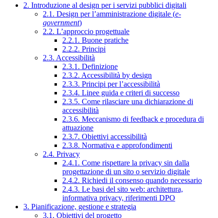
2. Introduzione al design per i servizi pubblici digitali
2.1. Design per l’amministrazione digitale (
e-
government
)
2.2. L’approccio progettuale
2.2.1. Buone pratiche
2.2.2. Principi
2.3. Accessibilità
2.3.1. Definizione
2.3.2. Accessibilità by design
2.3.3. Principi per l’accessibilità
2.3.4. Linee guida e criteri di successo
2.3.5. Come rilasciare una dichiarazione di
accessibilità
2.3.6. Meccanismo di feedback e procedura di
attuazione
2.3.7. Obiettivi accessibilità
2.3.8. Normativa e approfondimenti
2.4. Privacy
2.4.1. Come rispettare la privacy sin dalla
progettazione di un sito o servizio digitale
2.4.2. Richiedi il consenso quando necessario
2.4.3. Le basi del sito web: architettura,
informativa privacy, riferimenti DPO
3. Pianificazione, gestione e strategia
3.1. Obiettivi del progetto