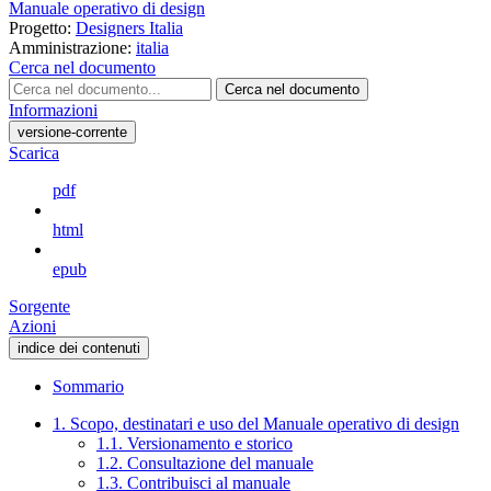
Manuale operativo di design
Progetto:
Designers Italia
Amministrazione:
italia
Cerca nel documento
Cerca nel documento
Informazioni
versione-corrente
Scarica
pdf
html
epub
Sorgente
Azioni
indice dei contenuti
Sommario
1. Scopo, destinatari e uso del Manuale operativo di design
1.1. Versionamento e storico
1.2. Consultazione del manuale
1.3. Contribuisci al manuale