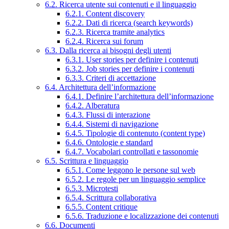
6.2. Ricerca utente sui contenuti e il linguaggio
6.2.1. Content discovery
6.2.2. Dati di ricerca (search keywords)
6.2.3. Ricerca tramite analytics
6.2.4. Ricerca sui forum
6.3. Dalla ricerca ai bisogni degli utenti
6.3.1. User stories per definire i contenuti
6.3.2. Job stories per definire i contenuti
6.3.3. Criteri di accettazione
6.4. Architettura dell’informazione
6.4.1. Definire l’architettura dell’informazione
6.4.2. Alberatura
6.4.3. Flussi di interazione
6.4.4. Sistemi di navigazione
6.4.5. Tipologie di contenuto (content type)
6.4.6. Ontologie e standard
6.4.7. Vocabolari controllati e tassonomie
6.5. Scrittura e linguaggio
6.5.1. Come leggono le persone sul web
6.5.2. Le regole per un linguaggio semplice
6.5.3. Microtesti
6.5.4. Scrittura collaborativa
6.5.5. Content critique
6.5.6. Traduzione e localizzazione dei contenuti
6.6. Documenti