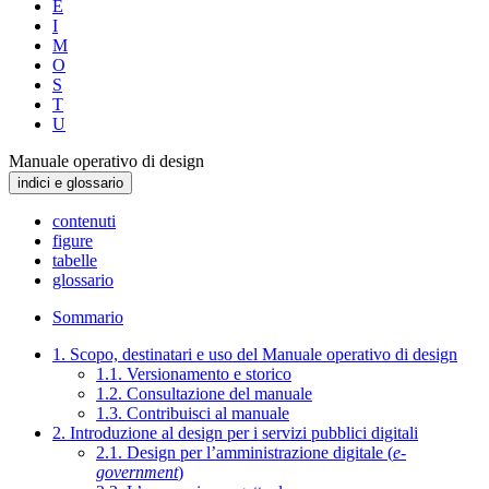
E
I
M
O
S
T
U
Manuale operativo di design
indici e glossario
contenuti
figure
tabelle
glossario
Sommario
1. Scopo, destinatari e uso del Manuale operativo di design
1.1. Versionamento e storico
1.2. Consultazione del manuale
1.3. Contribuisci al manuale
2. Introduzione al design per i servizi pubblici digitali
2.1. Design per l’amministrazione digitale (
e-
government
)