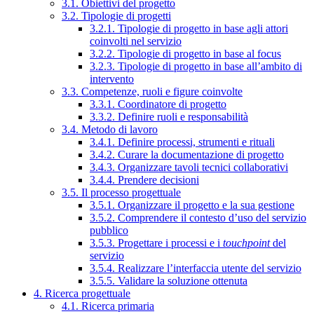
3.1. Obiettivi del progetto
3.2. Tipologie di progetti
3.2.1. Tipologie di progetto in base agli attori
coinvolti nel servizio
3.2.2. Tipologie di progetto in base al focus
3.2.3. Tipologie di progetto in base all’ambito di
intervento
3.3. Competenze, ruoli e figure coinvolte
3.3.1. Coordinatore di progetto
3.3.2. Definire ruoli e responsabilità
3.4. Metodo di lavoro
3.4.1. Definire processi, strumenti e rituali
3.4.2. Curare la documentazione di progetto
3.4.3. Organizzare tavoli tecnici collaborativi
3.4.4. Prendere decisioni
3.5. Il processo progettuale
3.5.1. Organizzare il progetto e la sua gestione
3.5.2. Comprendere il contesto d’uso del servizio
pubblico
3.5.3. Progettare i processi e i
touchpoint
del
servizio
3.5.4. Realizzare l’interfaccia utente del servizio
3.5.5. Validare la soluzione ottenuta
4. Ricerca progettuale
4.1. Ricerca primaria