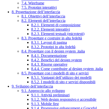
7.4. Wireframe
7.5. Prototipi interattivi
8. Progettazione dell’interfaccia
8.1. Obiettivi dell’interfaccia
8.2. Elementi dell’interfaccia
8.2.1. Elementi di composizione
8.2.2. Elementi interattivi
8.2.3. Elementi testuali (microtesti)
8.3. Progettare e costruire in alta fedeltà
8.3.1. Layout di pagina
8.3.2. Prototipi in alta fedeltà
8.4. Progettare con il design system .italia
8.4.1. Documentazione
8.4.2. Benefici del design system
8.4.3. Risorse operative
8.4.4. Come contribuire al design system .italia
8.5. Progettare con i modelli di sito e servizi
8.5.1. Vantaggi dell’utilizzo dei modelli
8.5.2. I modelli di sito e servizi disponibili
9. Sviluppo dell’interfaccia
9.1. Approccio allo sviluppo
9.1.1. Attività preliminari
9.1.2. Web design responsivo e accessibile
9.1.3. Mobile first
9.1.4. Progressive enhancement e Graceful