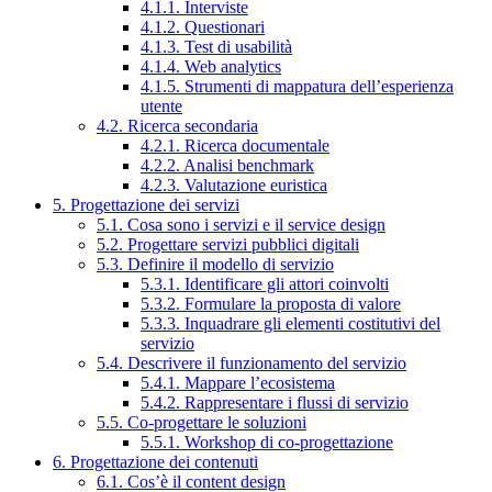
4.1.1. Interviste
4.1.2. Questionari
4.1.3. Test di usabilità
4.1.4. Web analytics
4.1.5. Strumenti di mappatura dell’esperienza
utente
4.2. Ricerca secondaria
4.2.1. Ricerca documentale
4.2.2. Analisi benchmark
4.2.3. Valutazione euristica
5. Progettazione dei servizi
5.1. Cosa sono i servizi e il service design
5.2. Progettare servizi pubblici digitali
5.3. Definire il modello di servizio
5.3.1. Identificare gli attori coinvolti
5.3.2. Formulare la proposta di valore
5.3.3. Inquadrare gli elementi costitutivi del
servizio
5.4. Descrivere il funzionamento del servizio
5.4.1. Mappare l’ecosistema
5.4.2. Rappresentare i flussi di servizio
5.5. Co-progettare le soluzioni
5.5.1. Workshop di co-progettazione
6. Progettazione dei contenuti
6.1. Cos’è il content design