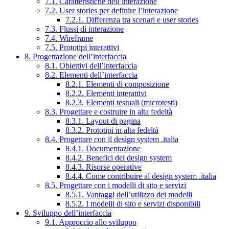
7.1. Caratteristiche dell’interazione
7.2. User stories per definire l’interazione
7.2.1. Differenza tra scenari e user stories
7.3. Flussi di interazione
7.4. Wireframe
7.5. Prototipi interattivi
8. Progettazione dell’interfaccia
8.1. Obiettivi dell’interfaccia
8.2. Elementi dell’interfaccia
8.2.1. Elementi di composizione
8.2.2. Elementi interattivi
8.2.3. Elementi testuali (microtesti)
8.3. Progettare e costruire in alta fedeltà
8.3.1. Layout di pagina
8.3.2. Prototipi in alta fedeltà
8.4. Progettare con il design system .italia
8.4.1. Documentazione
8.4.2. Benefici del design system
8.4.3. Risorse operative
8.4.4. Come contribuire al design system .italia
8.5. Progettare con i modelli di sito e servizi
8.5.1. Vantaggi dell’utilizzo dei modelli
8.5.2. I modelli di sito e servizi disponibili
9. Sviluppo dell’interfaccia
9.1. Approccio allo sviluppo