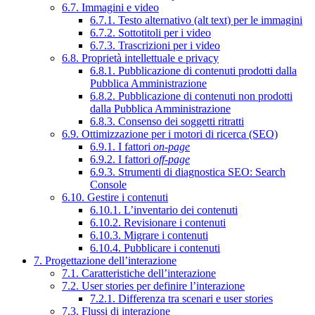
6.7. Immagini e video
6.7.1. Testo alternativo (alt text) per le immagini
6.7.2. Sottotitoli per i video
6.7.3. Trascrizioni per i video
6.8. Proprietà intellettuale e privacy
6.8.1. Pubblicazione di contenuti prodotti dalla
Pubblica Amministrazione
6.8.2. Pubblicazione di contenuti non prodotti
dalla Pubblica Amministrazione
6.8.3. Consenso dei soggetti ritratti
6.9. Ottimizzazione per i motori di ricerca (SEO)
6.9.1. I fattori
on-page
6.9.2. I fattori
off-page
6.9.3. Strumenti di diagnostica SEO: Search
Console
6.10. Gestire i contenuti
6.10.1. L’inventario dei contenuti
6.10.2. Revisionare i contenuti
6.10.3. Migrare i contenuti
6.10.4. Pubblicare i contenuti
7. Progettazione dell’interazione
7.1. Caratteristiche dell’interazione
7.2. User stories per definire l’interazione
7.2.1. Differenza tra scenari e user stories
7.3. Flussi di interazione