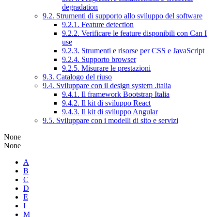
degradation
9.2. Strumenti di supporto allo sviluppo del software
9.2.1. Feature detection
9.2.2. Verificare le feature disponibili con Can I
use
9.2.3. Strumenti e risorse per CSS e JavaScript
9.2.4. Supporto browser
9.2.5. Misurare le prestazioni
9.3. Catalogo del riuso
9.4. Sviluppare con il design system .italia
9.4.1. Il framework Bootstrap Italia
9.4.2. Il kit di sviluppo React
9.4.3. Il kit di sviluppo Angular
9.5. Sviluppare con i modelli di sito e servizi
None
None
A
B
C
D
E
I
M