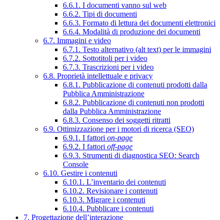
6.6.1. I documenti vanno sul web
6.6.2. Tipi di documenti
6.6.3. Formato di lettura dei documenti elettronici
6.6.4. Modalità di produzione dei documenti
6.7. Immagini e video
6.7.1. Testo alternativo (alt text) per le immagini
6.7.2. Sottotitoli per i video
6.7.3. Trascrizioni per i video
6.8. Proprietà intellettuale e privacy
6.8.1. Pubblicazione di contenuti prodotti dalla
Pubblica Amministrazione
6.8.2. Pubblicazione di contenuti non prodotti
dalla Pubblica Amministrazione
6.8.3. Consenso dei soggetti ritratti
6.9. Ottimizzazione per i motori di ricerca (SEO)
6.9.1. I fattori
on-page
6.9.2. I fattori
off-page
6.9.3. Strumenti di diagnostica SEO: Search
Console
6.10. Gestire i contenuti
6.10.1. L’inventario dei contenuti
6.10.2. Revisionare i contenuti
6.10.3. Migrare i contenuti
6.10.4. Pubblicare i contenuti
7. Progettazione dell’interazione