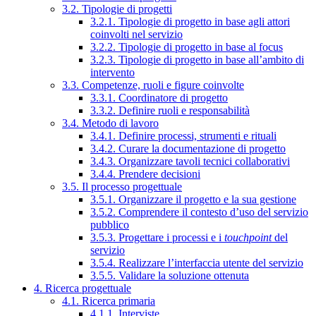
3.2. Tipologie di progetti
3.2.1. Tipologie di progetto in base agli attori
coinvolti nel servizio
3.2.2. Tipologie di progetto in base al focus
3.2.3. Tipologie di progetto in base all’ambito di
intervento
3.3. Competenze, ruoli e figure coinvolte
3.3.1. Coordinatore di progetto
3.3.2. Definire ruoli e responsabilità
3.4. Metodo di lavoro
3.4.1. Definire processi, strumenti e rituali
3.4.2. Curare la documentazione di progetto
3.4.3. Organizzare tavoli tecnici collaborativi
3.4.4. Prendere decisioni
3.5. Il processo progettuale
3.5.1. Organizzare il progetto e la sua gestione
3.5.2. Comprendere il contesto d’uso del servizio
pubblico
3.5.3. Progettare i processi e i
touchpoint
del
servizio
3.5.4. Realizzare l’interfaccia utente del servizio
3.5.5. Validare la soluzione ottenuta
4. Ricerca progettuale
4.1. Ricerca primaria
4.1.1. Interviste