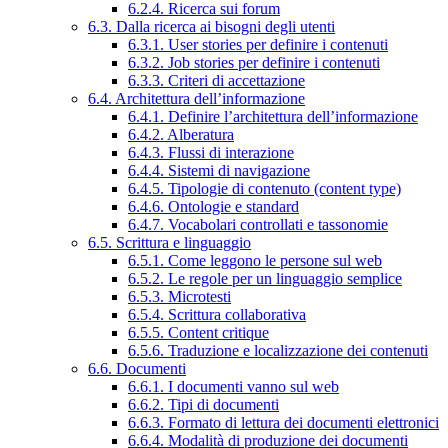
6.2.4. Ricerca sui forum
6.3. Dalla ricerca ai bisogni degli utenti
6.3.1. User stories per definire i contenuti
6.3.2. Job stories per definire i contenuti
6.3.3. Criteri di accettazione
6.4. Architettura dell’informazione
6.4.1. Definire l’architettura dell’informazione
6.4.2. Alberatura
6.4.3. Flussi di interazione
6.4.4. Sistemi di navigazione
6.4.5. Tipologie di contenuto (content type)
6.4.6. Ontologie e standard
6.4.7. Vocabolari controllati e tassonomie
6.5. Scrittura e linguaggio
6.5.1. Come leggono le persone sul web
6.5.2. Le regole per un linguaggio semplice
6.5.3. Microtesti
6.5.4. Scrittura collaborativa
6.5.5. Content critique
6.5.6. Traduzione e localizzazione dei contenuti
6.6. Documenti
6.6.1. I documenti vanno sul web
6.6.2. Tipi di documenti
6.6.3. Formato di lettura dei documenti elettronici
6.6.4. Modalità di produzione dei documenti