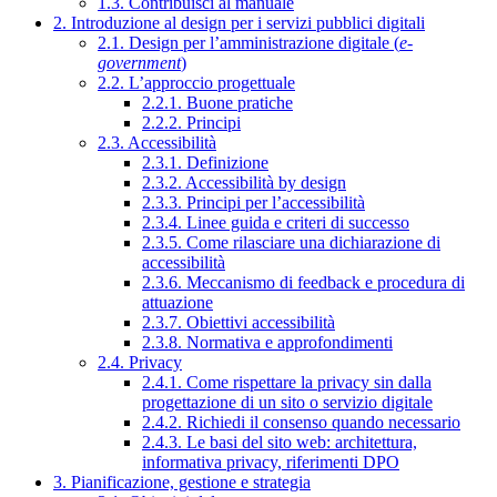
1.3. Contribuisci al manuale
2. Introduzione al design per i servizi pubblici digitali
2.1. Design per l’amministrazione digitale (
e-
government
)
2.2. L’approccio progettuale
2.2.1. Buone pratiche
2.2.2. Principi
2.3. Accessibilità
2.3.1. Definizione
2.3.2. Accessibilità by design
2.3.3. Principi per l’accessibilità
2.3.4. Linee guida e criteri di successo
2.3.5. Come rilasciare una dichiarazione di
accessibilità
2.3.6. Meccanismo di feedback e procedura di
attuazione
2.3.7. Obiettivi accessibilità
2.3.8. Normativa e approfondimenti
2.4. Privacy
2.4.1. Come rispettare la privacy sin dalla
progettazione di un sito o servizio digitale
2.4.2. Richiedi il consenso quando necessario
2.4.3. Le basi del sito web: architettura,
informativa privacy, riferimenti DPO
3. Pianificazione, gestione e strategia