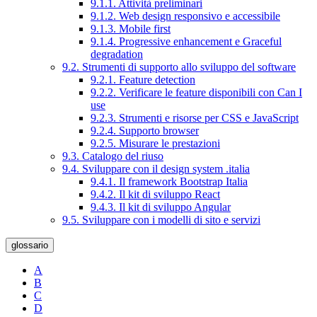
9.1.1. Attività preliminari
9.1.2. Web design responsivo e accessibile
9.1.3. Mobile first
9.1.4. Progressive enhancement e Graceful
degradation
9.2. Strumenti di supporto allo sviluppo del software
9.2.1. Feature detection
9.2.2. Verificare le feature disponibili con Can I
use
9.2.3. Strumenti e risorse per CSS e JavaScript
9.2.4. Supporto browser
9.2.5. Misurare le prestazioni
9.3. Catalogo del riuso
9.4. Sviluppare con il design system .italia
9.4.1. Il framework Bootstrap Italia
9.4.2. Il kit di sviluppo React
9.4.3. Il kit di sviluppo Angular
9.5. Sviluppare con i modelli di sito e servizi
glossario
A
B
C
D