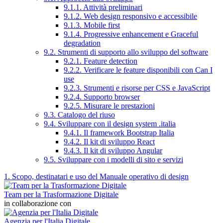
9.1.1. Attività preliminari
9.1.2. Web design responsivo e accessibile
9.1.3. Mobile first
9.1.4. Progressive enhancement e Graceful
degradation
9.2. Strumenti di supporto allo sviluppo del software
9.2.1. Feature detection
9.2.2. Verificare le feature disponibili con Can I
use
9.2.3. Strumenti e risorse per CSS e JavaScript
9.2.4. Supporto browser
9.2.5. Misurare le prestazioni
9.3. Catalogo del riuso
9.4. Sviluppare con il design system .italia
9.4.1. Il framework Bootstrap Italia
9.4.2. Il kit di sviluppo React
9.4.3. Il kit di sviluppo Angular
9.5. Sviluppare con i modelli di sito e servizi
1. Scopo, destinatari e uso del Manuale operativo di design
Team per la Trasformazione Digitale
in collaborazione con
Agenzia per l'Italia Digitale