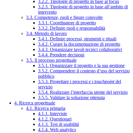
3.2.2. Tipologie di progetto in base al focus
3.2.3. Tipologie di progetto in base all’ambito di
intervento
3.3. Competenze, ruoli e figure coinvolte
3.3.1. Coordinatore di progetto
3.3.2. Definire ruoli e responsabilità
3.4. Metodo di lavoro
3.4.1. Definire processi, strumenti e rituali
3.4.2. Curare la documentazione di progetto
3.4.3. Organizzare tavoli tecnici collaborativi
3.4.4. Prendere decisioni
3.5. Il processo progettuale
3.5.1. Organizzare il progetto e la sua gestione
3.5.2. Comprendere il contesto d’uso del servizio
pubblico
3.5.3. Progettare i processi e i
touchpoint
del
servizio
3.5.4. Realizzare l’interfaccia utente del servizio
3.5.5. Validare la soluzione ottenuta
4. Ricerca progettuale
4.1. Ricerca primaria
4.1.1. Interviste
4.1.2. Questionari
4.1.3. Test di usabilità
4.1.4. Web analytics