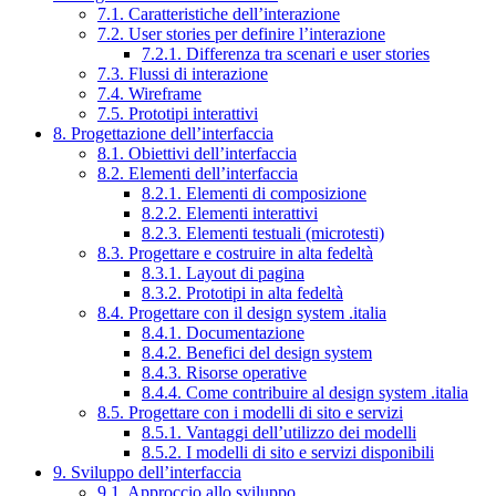
7.1. Caratteristiche dell’interazione
7.2. User stories per definire l’interazione
7.2.1. Differenza tra scenari e user stories
7.3. Flussi di interazione
7.4. Wireframe
7.5. Prototipi interattivi
8. Progettazione dell’interfaccia
8.1. Obiettivi dell’interfaccia
8.2. Elementi dell’interfaccia
8.2.1. Elementi di composizione
8.2.2. Elementi interattivi
8.2.3. Elementi testuali (microtesti)
8.3. Progettare e costruire in alta fedeltà
8.3.1. Layout di pagina
8.3.2. Prototipi in alta fedeltà
8.4. Progettare con il design system .italia
8.4.1. Documentazione
8.4.2. Benefici del design system
8.4.3. Risorse operative
8.4.4. Come contribuire al design system .italia
8.5. Progettare con i modelli di sito e servizi
8.5.1. Vantaggi dell’utilizzo dei modelli
8.5.2. I modelli di sito e servizi disponibili
9. Sviluppo dell’interfaccia
9.1. Approccio allo sviluppo