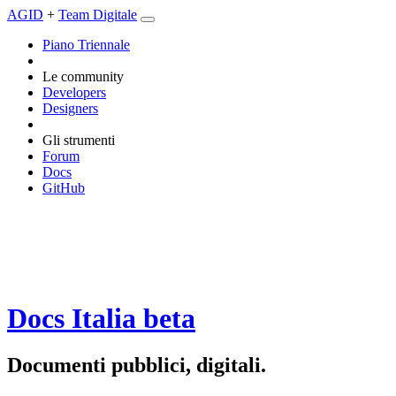
AGID
+
Team Digitale
Piano Triennale
Le community
Developers
Designers
Gli strumenti
Forum
Docs
GitHub
Docs Italia
beta
Documenti pubblici, digitali.