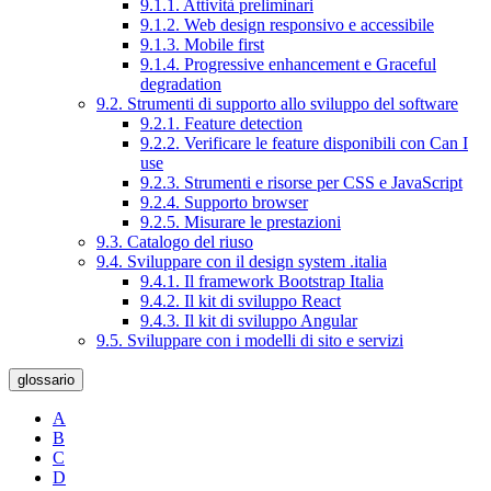
9.1.1. Attività preliminari
9.1.2. Web design responsivo e accessibile
9.1.3. Mobile first
9.1.4. Progressive enhancement e Graceful
degradation
9.2. Strumenti di supporto allo sviluppo del software
9.2.1. Feature detection
9.2.2. Verificare le feature disponibili con Can I
use
9.2.3. Strumenti e risorse per CSS e JavaScript
9.2.4. Supporto browser
9.2.5. Misurare le prestazioni
9.3. Catalogo del riuso
9.4. Sviluppare con il design system .italia
9.4.1. Il framework Bootstrap Italia
9.4.2. Il kit di sviluppo React
9.4.3. Il kit di sviluppo Angular
9.5. Sviluppare con i modelli di sito e servizi
glossario
A
B
C
D