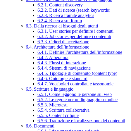
6.2.1. Content discovery
6.2.2. Dati di ricerca (search keywords)
6.2.3. Ricerca tramite analytics
6.2.4. Ricerca sui forum
6.3. Dalla ricerca ai bisogni degli utenti
6.3.1. User stories per definire i contenuti
6.3.2. Job stories per definire i contenuti
6.3.3. Criteri di accettazione
6.4. Architettura dell’informazione
6.4.1. Definire l’architettura dell’informazione
6.4.2. Alberatura
6.4.3. Flussi di interazione
6.4.4. Sistemi di navigazione
6.4.5. Tipologie di contenuto (content type)
6.4.6. Ontologie e standard
6.4.7. Vocabolari controllati e tassonomie
6.5. Scrittura e linguaggio
6.5.1. Come leggono le persone sul web
6.5.2. Le regole per un linguaggio semplice
6.5.3. Microtesti
6.5.4. Scrittura collaborativa
6.5.5. Content critique
6.5.6. Traduzione e localizzazione dei contenuti
6.6. Documenti