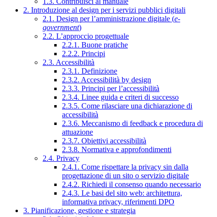
1.3. Contribuisci al manuale
2. Introduzione al design per i servizi pubblici digitali
2.1. Design per l’amministrazione digitale (
e-
government
)
2.2. L’approccio progettuale
2.2.1. Buone pratiche
2.2.2. Principi
2.3. Accessibilità
2.3.1. Definizione
2.3.2. Accessibilità by design
2.3.3. Principi per l’accessibilità
2.3.4. Linee guida e criteri di successo
2.3.5. Come rilasciare una dichiarazione di
accessibilità
2.3.6. Meccanismo di feedback e procedura di
attuazione
2.3.7. Obiettivi accessibilità
2.3.8. Normativa e approfondimenti
2.4. Privacy
2.4.1. Come rispettare la privacy sin dalla
progettazione di un sito o servizio digitale
2.4.2. Richiedi il consenso quando necessario
2.4.3. Le basi del sito web: architettura,
informativa privacy, riferimenti DPO
3. Pianificazione, gestione e strategia