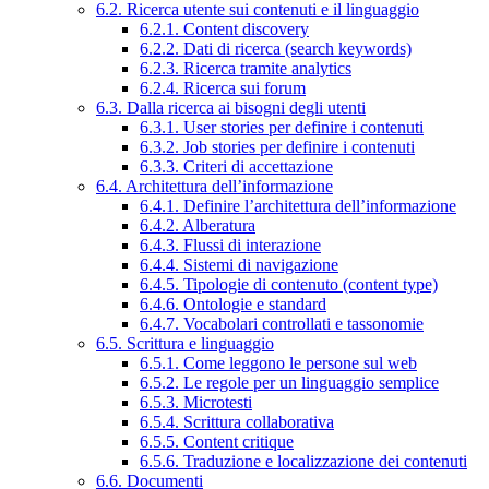
6.2. Ricerca utente sui contenuti e il linguaggio
6.2.1. Content discovery
6.2.2. Dati di ricerca (search keywords)
6.2.3. Ricerca tramite analytics
6.2.4. Ricerca sui forum
6.3. Dalla ricerca ai bisogni degli utenti
6.3.1. User stories per definire i contenuti
6.3.2. Job stories per definire i contenuti
6.3.3. Criteri di accettazione
6.4. Architettura dell’informazione
6.4.1. Definire l’architettura dell’informazione
6.4.2. Alberatura
6.4.3. Flussi di interazione
6.4.4. Sistemi di navigazione
6.4.5. Tipologie di contenuto (content type)
6.4.6. Ontologie e standard
6.4.7. Vocabolari controllati e tassonomie
6.5. Scrittura e linguaggio
6.5.1. Come leggono le persone sul web
6.5.2. Le regole per un linguaggio semplice
6.5.3. Microtesti
6.5.4. Scrittura collaborativa
6.5.5. Content critique
6.5.6. Traduzione e localizzazione dei contenuti
6.6. Documenti