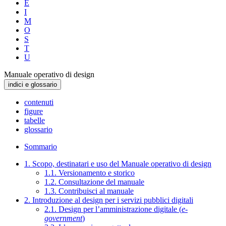
E
I
M
O
S
T
U
Manuale operativo di design
indici e glossario
contenuti
figure
tabelle
glossario
Sommario
1. Scopo, destinatari e uso del Manuale operativo di design
1.1. Versionamento e storico
1.2. Consultazione del manuale
1.3. Contribuisci al manuale
2. Introduzione al design per i servizi pubblici digitali
2.1. Design per l’amministrazione digitale (
e-
government
)