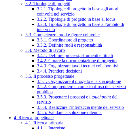
3.2. Tipologie di progetti
3.2.1. Tipologie di progetto in base agli attori
coinvolti nel servizio
3.2.2. Tipologie di progetto in base al focus
3.2.3. Tipologie di progetto in base all’ambito di
intervento
3.3. Competenze, ruoli e figure coinvolte
3.3.1. Coordinatore di progetto
3.3.2. Definire ruoli e responsabilità
3.4. Metodo di lavoro
3.4.1. Definire processi, strumenti e rituali
3.4.2. Curare la documentazione di progetto
3.4.3. Organizzare tavoli tecnici collaborativi
3.4.4. Prendere decisioni
3.5. Il processo progettuale
3.5.1. Organizzare il progetto e la sua gestione
3.5.2. Comprendere il contesto d’uso del servizio
pubblico
3.5.3. Progettare i processi e i
touchpoint
del
servizio
3.5.4. Realizzare l’interfaccia utente del servizio
3.5.5. Validare la soluzione ottenuta
4. Ricerca progettuale
4.1. Ricerca primaria
4.1.1. Interviste