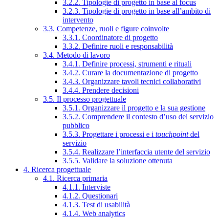
3.2.2. Tipologie di progetto in base al focus
3.2.3. Tipologie di progetto in base all’ambito di
intervento
3.3. Competenze, ruoli e figure coinvolte
3.3.1. Coordinatore di progetto
3.3.2. Definire ruoli e responsabilità
3.4. Metodo di lavoro
3.4.1. Definire processi, strumenti e rituali
3.4.2. Curare la documentazione di progetto
3.4.3. Organizzare tavoli tecnici collaborativi
3.4.4. Prendere decisioni
3.5. Il processo progettuale
3.5.1. Organizzare il progetto e la sua gestione
3.5.2. Comprendere il contesto d’uso del servizio
pubblico
3.5.3. Progettare i processi e i
touchpoint
del
servizio
3.5.4. Realizzare l’interfaccia utente del servizio
3.5.5. Validare la soluzione ottenuta
4. Ricerca progettuale
4.1. Ricerca primaria
4.1.1. Interviste
4.1.2. Questionari
4.1.3. Test di usabilità
4.1.4. Web analytics