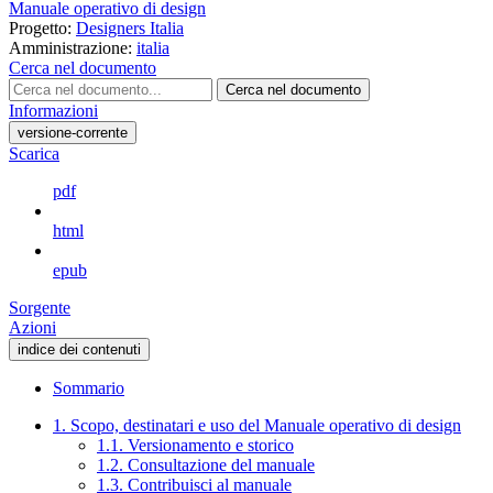
Manuale operativo di design
Progetto:
Designers Italia
Amministrazione:
italia
Cerca nel documento
Cerca nel documento
Informazioni
versione-corrente
Scarica
pdf
html
epub
Sorgente
Azioni
indice dei contenuti
Sommario
1. Scopo, destinatari e uso del Manuale operativo di design
1.1. Versionamento e storico
1.2. Consultazione del manuale
1.3. Contribuisci al manuale