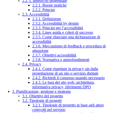
2.2. L’approccio progettuale
2.2.1. Buone pratiche
2.2.2. Principi
2.3. Accessibilità
2.3.1. Definizione
2.3.2. Accessibilità by design
2.3.3. Principi per l’accessibilità
2.3.4. Linee guida e criteri di successo
2.3.5. Come rilasciare una dichiarazione di
accessibilità
2.3.6. Meccanismo di feedback e procedura di
attuazione
2.3.7. Obiettivi accessibilità
2.3.8. Normativa e approfondimenti
2.4. Privacy
2.4.1. Come rispettare la privacy sin dalla
progettazione di un sito o servizio digitale
2.4.2. Richiedi il consenso quando necessario
2.4.3. Le basi del sito web: architettura,
informativa privacy, riferimenti DPO
3. Pianificazione, gestione e strategia
3.1. Obiettivi del progetto
3.2. Tipologie di progetti
3.2.1. Tipologie di progetto in base agli attori
coinvolti nel servizio