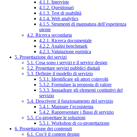
4.1.1. Interviste
4.1.2. Questionari
4.1.3. Test di usabilità
4.1.4. Web analytics
4.1.5. Strumenti di mappatura dell’esperienza
utente
4.2. Ricerca secondaria
4.2.1. Ricerca documentale
4.2.2. Analisi benchmark
4.2.3. Valutazione euristica
5. Progettazione dei servizi
5.1. Cosa sono i servizi e il service design
5.2. Progettare servizi pubblici digitali
5.3. Definire il modello di servizio
5.3.1. Identificare gli attori coinvolti
5.3.2. Formulare la proposta di valore
5.3.3. Inquadrare gli elementi costitutivi del
servizio
5.4. Descrivere il funzionamento del servizio
5.4.1. Mappare l’ecosistema
5.4.2. Rappresentare i flussi di servizio
5.5. Co-progettare le soluzioni
5.5.1. Workshop di co-progettazione
6. Progettazione dei contenuti
6.1. Cos’è il content design