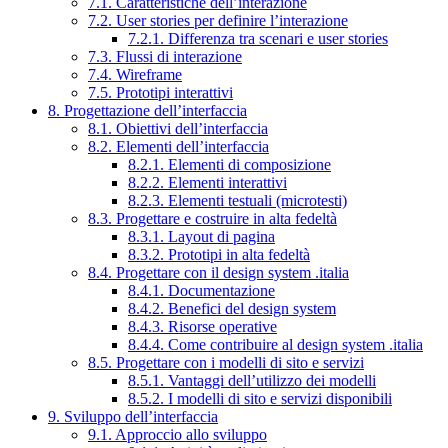
7.1. Caratteristiche dell’interazione
7.2. User stories per definire l’interazione
7.2.1. Differenza tra scenari e user stories
7.3. Flussi di interazione
7.4. Wireframe
7.5. Prototipi interattivi
8. Progettazione dell’interfaccia
8.1. Obiettivi dell’interfaccia
8.2. Elementi dell’interfaccia
8.2.1. Elementi di composizione
8.2.2. Elementi interattivi
8.2.3. Elementi testuali (microtesti)
8.3. Progettare e costruire in alta fedeltà
8.3.1. Layout di pagina
8.3.2. Prototipi in alta fedeltà
8.4. Progettare con il design system .italia
8.4.1. Documentazione
8.4.2. Benefici del design system
8.4.3. Risorse operative
8.4.4. Come contribuire al design system .italia
8.5. Progettare con i modelli di sito e servizi
8.5.1. Vantaggi dell’utilizzo dei modelli
8.5.2. I modelli di sito e servizi disponibili
9. Sviluppo dell’interfaccia
9.1. Approccio allo sviluppo