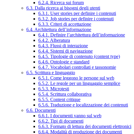
6.2.4. Ricerca sui forum
6.3. Dalla ricerca ai bisogni degli utenti
6.3.1. User stories per definire i contenuti
6.3.2. Job stories per definire i contenuti
6.3.3. Criteri di accettazione
6.4. Architettura dell’informazione
6.4.1. Definire l’architettura dell’informazione
6.4.2. Alberatura
6.4.3. Flussi di interazione
6.4.4. Sistemi di navigazione
6.4.5. Tipologie di contenuto (content type)
6.4.6. Ontologie e standard
6.4.7. Vocabolari controllati e tassonomie
6.5. Scrittura e linguaggio
6.5.1. Come leggono le persone sul web
6.5.2. Le regole per un linguaggio semplice
6.5.3. Microtesti
6.5.4. Scrittura collaborativa
6.5.5. Content critique
6.5.6. Traduzione e localizzazione dei contenuti
6.6. Documenti
6.6.1. I documenti vanno sul web
6.6.2. Tipi di documenti
6.6.3. Formato di lettura dei documenti elettronici
6.6.4. Modalità di produzione dei documenti