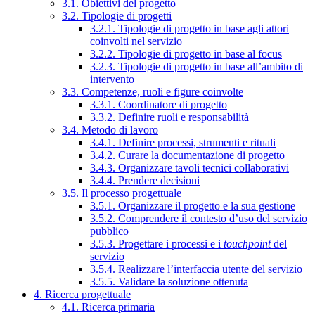
3.1. Obiettivi del progetto
3.2. Tipologie di progetti
3.2.1. Tipologie di progetto in base agli attori
coinvolti nel servizio
3.2.2. Tipologie di progetto in base al focus
3.2.3. Tipologie di progetto in base all’ambito di
intervento
3.3. Competenze, ruoli e figure coinvolte
3.3.1. Coordinatore di progetto
3.3.2. Definire ruoli e responsabilità
3.4. Metodo di lavoro
3.4.1. Definire processi, strumenti e rituali
3.4.2. Curare la documentazione di progetto
3.4.3. Organizzare tavoli tecnici collaborativi
3.4.4. Prendere decisioni
3.5. Il processo progettuale
3.5.1. Organizzare il progetto e la sua gestione
3.5.2. Comprendere il contesto d’uso del servizio
pubblico
3.5.3. Progettare i processi e i
touchpoint
del
servizio
3.5.4. Realizzare l’interfaccia utente del servizio
3.5.5. Validare la soluzione ottenuta
4. Ricerca progettuale
4.1. Ricerca primaria