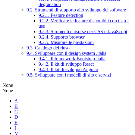
degradation
9.2. Strumenti di supporto allo sviluppo del software
9.2.1. Feature detection
9.2.2. Verificare le feature disponibili con Can I
use
9.2.3. Strumenti e risorse per CSS e JavaScript
9.2.4. Supporto browser
9.2.5. Misurare le prestazioni
9.3. Catalogo del riuso
9.4. Sviluppare con il design system .italia
9.4.1. Il framework Bootstrap Italia
9.4.2. Il kit di sviluppo React
9.4.3. Il kit di sviluppo Angular
9.5. Sviluppare con i modelli di sito e servizi
None
None
A
B
C
D
E
I
M