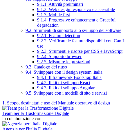
9.1.1. Attività preliminari
9.1.2. Web design responsivo e accessibile
9.1.3. Mobile first
9.1.4. Progressive enhancement e Graceful
degradation
9.2. Strumenti di supporto allo sviluppo del software
9.2.1. Feature detection
9.2.2. Verificare le feature disponibili con Can I
use
9.2.3. Strumenti e risorse per CSS e JavaScript
9.2.4. Supporto browser
9.2.5. Misurare le prestazioni
9.3. Catalogo del riuso
9.4. Sviluppare con il design system .italia
9.4.1. Il framework Bootstrap Italia
9.4.2. Il kit di sviluppo React
9.4.3. Il kit di sviluppo Angular
9.5. Sviluppare con i modelli di sito e servizi
1. Scopo, destinatari e uso del Manuale operativo di design
Team per la Trasformazione Digitale
in collaborazione con
Agenzia per l'Italia Digitale