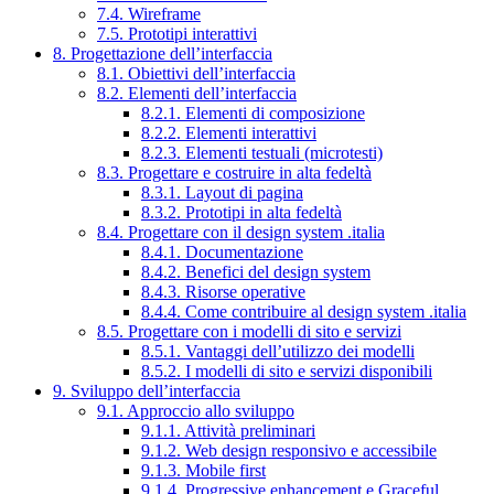
7.4. Wireframe
7.5. Prototipi interattivi
8. Progettazione dell’interfaccia
8.1. Obiettivi dell’interfaccia
8.2. Elementi dell’interfaccia
8.2.1. Elementi di composizione
8.2.2. Elementi interattivi
8.2.3. Elementi testuali (microtesti)
8.3. Progettare e costruire in alta fedeltà
8.3.1. Layout di pagina
8.3.2. Prototipi in alta fedeltà
8.4. Progettare con il design system .italia
8.4.1. Documentazione
8.4.2. Benefici del design system
8.4.3. Risorse operative
8.4.4. Come contribuire al design system .italia
8.5. Progettare con i modelli di sito e servizi
8.5.1. Vantaggi dell’utilizzo dei modelli
8.5.2. I modelli di sito e servizi disponibili
9. Sviluppo dell’interfaccia
9.1. Approccio allo sviluppo
9.1.1. Attività preliminari
9.1.2. Web design responsivo e accessibile
9.1.3. Mobile first
9.1.4. Progressive enhancement e Graceful