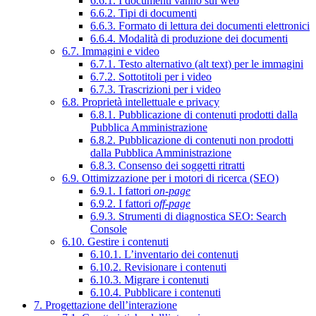
6.6.1. I documenti vanno sul web
6.6.2. Tipi di documenti
6.6.3. Formato di lettura dei documenti elettronici
6.6.4. Modalità di produzione dei documenti
6.7. Immagini e video
6.7.1. Testo alternativo (alt text) per le immagini
6.7.2. Sottotitoli per i video
6.7.3. Trascrizioni per i video
6.8. Proprietà intellettuale e privacy
6.8.1. Pubblicazione di contenuti prodotti dalla
Pubblica Amministrazione
6.8.2. Pubblicazione di contenuti non prodotti
dalla Pubblica Amministrazione
6.8.3. Consenso dei soggetti ritratti
6.9. Ottimizzazione per i motori di ricerca (SEO)
6.9.1. I fattori
on-page
6.9.2. I fattori
off-page
6.9.3. Strumenti di diagnostica SEO: Search
Console
6.10. Gestire i contenuti
6.10.1. L’inventario dei contenuti
6.10.2. Revisionare i contenuti
6.10.3. Migrare i contenuti
6.10.4. Pubblicare i contenuti
7. Progettazione dell’interazione