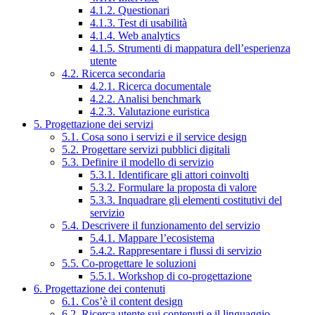
4.1.2. Questionari
4.1.3. Test di usabilità
4.1.4. Web analytics
4.1.5. Strumenti di mappatura dell’esperienza
utente
4.2. Ricerca secondaria
4.2.1. Ricerca documentale
4.2.2. Analisi benchmark
4.2.3. Valutazione euristica
5. Progettazione dei servizi
5.1. Cosa sono i servizi e il service design
5.2. Progettare servizi pubblici digitali
5.3. Definire il modello di servizio
5.3.1. Identificare gli attori coinvolti
5.3.2. Formulare la proposta di valore
5.3.3. Inquadrare gli elementi costitutivi del
servizio
5.4. Descrivere il funzionamento del servizio
5.4.1. Mappare l’ecosistema
5.4.2. Rappresentare i flussi di servizio
5.5. Co-progettare le soluzioni
5.5.1. Workshop di co-progettazione
6. Progettazione dei contenuti
6.1. Cos’è il content design
6.2. Ricerca utente sui contenuti e il linguaggio