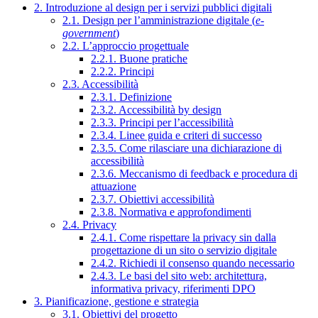
2. Introduzione al design per i servizi pubblici digitali
2.1. Design per l’amministrazione digitale (
e-
government
)
2.2. L’approccio progettuale
2.2.1. Buone pratiche
2.2.2. Principi
2.3. Accessibilità
2.3.1. Definizione
2.3.2. Accessibilità by design
2.3.3. Principi per l’accessibilità
2.3.4. Linee guida e criteri di successo
2.3.5. Come rilasciare una dichiarazione di
accessibilità
2.3.6. Meccanismo di feedback e procedura di
attuazione
2.3.7. Obiettivi accessibilità
2.3.8. Normativa e approfondimenti
2.4. Privacy
2.4.1. Come rispettare la privacy sin dalla
progettazione di un sito o servizio digitale
2.4.2. Richiedi il consenso quando necessario
2.4.3. Le basi del sito web: architettura,
informativa privacy, riferimenti DPO
3. Pianificazione, gestione e strategia
3.1. Obiettivi del progetto