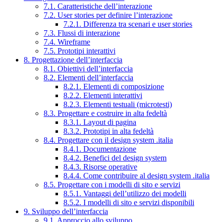
7.1. Caratteristiche dell’interazione
7.2. User stories per definire l’interazione
7.2.1. Differenza tra scenari e user stories
7.3. Flussi di interazione
7.4. Wireframe
7.5. Prototipi interattivi
8. Progettazione dell’interfaccia
8.1. Obiettivi dell’interfaccia
8.2. Elementi dell’interfaccia
8.2.1. Elementi di composizione
8.2.2. Elementi interattivi
8.2.3. Elementi testuali (microtesti)
8.3. Progettare e costruire in alta fedeltà
8.3.1. Layout di pagina
8.3.2. Prototipi in alta fedeltà
8.4. Progettare con il design system .italia
8.4.1. Documentazione
8.4.2. Benefici del design system
8.4.3. Risorse operative
8.4.4. Come contribuire al design system .italia
8.5. Progettare con i modelli di sito e servizi
8.5.1. Vantaggi dell’utilizzo dei modelli
8.5.2. I modelli di sito e servizi disponibili
9. Sviluppo dell’interfaccia
9.1. Approccio allo sviluppo