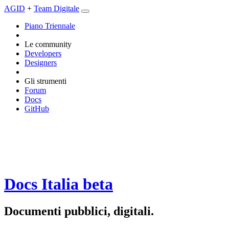
AGID
+
Team Digitale
Piano Triennale
Le community
Developers
Designers
Gli strumenti
Forum
Docs
GitHub
Docs Italia
beta
Documenti pubblici, digitali.