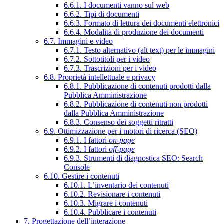
6.6.1. I documenti vanno sul web
6.6.2. Tipi di documenti
6.6.3. Formato di lettura dei documenti elettronici
6.6.4. Modalità di produzione dei documenti
6.7. Immagini e video
6.7.1. Testo alternativo (alt text) per le immagini
6.7.2. Sottotitoli per i video
6.7.3. Trascrizioni per i video
6.8. Proprietà intellettuale e privacy
6.8.1. Pubblicazione di contenuti prodotti dalla
Pubblica Amministrazione
6.8.2. Pubblicazione di contenuti non prodotti
dalla Pubblica Amministrazione
6.8.3. Consenso dei soggetti ritratti
6.9. Ottimizzazione per i motori di ricerca (SEO)
6.9.1. I fattori
on-page
6.9.2. I fattori
off-page
6.9.3. Strumenti di diagnostica SEO: Search
Console
6.10. Gestire i contenuti
6.10.1. L’inventario dei contenuti
6.10.2. Revisionare i contenuti
6.10.3. Migrare i contenuti
6.10.4. Pubblicare i contenuti
7. Progettazione dell’interazione