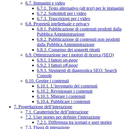
6.7. Immagini e video
6.7.1. Testo alternativo (alt text) per le immagini
6.7.2. Sottotitoli per i video
6.7.3. Trascrizioni per i video
6.8. Proprietà intellettuale e privacy
6.8.1. Pubblicazione di contenuti prodotti dalla
Pubblica Amministrazione
6.8.2. Pubblicazione di contenuti non prodotti
dalla Pubblica Amministrazione
6.8.3. Consenso dei soggetti ritratti
6.9. Ottimizzazione per i motori di ricerca (SEO)
6.9.1. I fattori
on-page
6.9.2. I fattori
off-page
6.9.3. Strumenti di diagnostica SEO: Search
Console
6.10. Gestire i contenuti
6.10.1. L’inventario dei contenuti
6.10.2. Revisionare i contenuti
6.10.3. Migrare i contenuti
6.10.4. Pubblicare i contenuti
7. Progettazione dell’interazione
7.1. Caratteristiche dell’interazione
7.2. User stories per definire l’interazione
7.2.1. Differenza tra scenari e user stories
7.3. Flussi di interazione