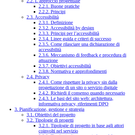
2.2. L’approccio progettuale
2.2.1. Buone pratiche
2.2.2. Principi
2.3. Accessibilità
2.3.1. Definizione
2.3.2. Accessibilità by design
2.3.3. Principi per l’accessibilità
2.3.4. Linee guida e criteri di successo
2.3.5. Come rilasciare una dichiarazione di
accessibilità
2.3.6. Meccanismo di feedback e procedura di
attuazione
2.3.7. Obiettivi accessibilità
2.3.8. Normativa e approfondimenti
2.4. Privacy
2.4.1. Come rispettare la privacy sin dalla
progettazione di un sito o servizio digitale
2.4.2. Richiedi il consenso quando necessario
2.4.3. Le basi del sito web: architettura,
informativa privacy, riferimenti DPO
3. Pianificazione, gestione e strategia
3.1. Obiettivi del progetto
3.2. Tipologie di progetti
3.2.1. Tipologie di progetto in base agli attori
coinvolti nel servizio