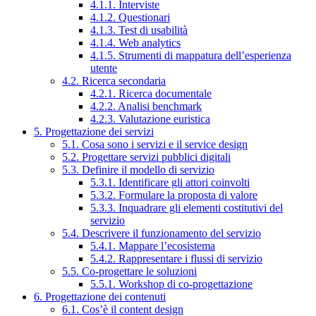
4.1.1. Interviste
4.1.2. Questionari
4.1.3. Test di usabilità
4.1.4. Web analytics
4.1.5. Strumenti di mappatura dell’esperienza
utente
4.2. Ricerca secondaria
4.2.1. Ricerca documentale
4.2.2. Analisi benchmark
4.2.3. Valutazione euristica
5. Progettazione dei servizi
5.1. Cosa sono i servizi e il service design
5.2. Progettare servizi pubblici digitali
5.3. Definire il modello di servizio
5.3.1. Identificare gli attori coinvolti
5.3.2. Formulare la proposta di valore
5.3.3. Inquadrare gli elementi costitutivi del
servizio
5.4. Descrivere il funzionamento del servizio
5.4.1. Mappare l’ecosistema
5.4.2. Rappresentare i flussi di servizio
5.5. Co-progettare le soluzioni
5.5.1. Workshop di co-progettazione
6. Progettazione dei contenuti
6.1. Cos’è il content design