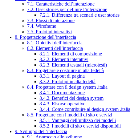
7.1. Caratteristiche dell’interazione
7.2. User stories per definire l’interazione
7.2.1. Differenza tra scenari e user stories
7.3. Flussi di interazione
7.4. Wireframe
7.5. Prototipi interattivi
8. Progettazione dell’interfaccia
8.1. Obiettivi dell’interfaccia
8.2. Elementi dell’interfaccia
8.2.1. Elementi di composizione
8.2.2. Elementi interattivi
8.2.3. Elementi testuali (microtesti)
8.3. Progettare e costruire in alta fedeltà
8.3.1. Layout di pagina
8.3.2. Prototipi in alta fedeltà
8.4. Progettare con il design system .italia
8.4.1. Documentazione
8.4.2. Benefici del design system
8.4.3. Risorse operative
8.4.4. Come contribuire al design system .italia
8.5. Progettare con i modelli di sito e servizi
8.5.1. Vantaggi dell’utilizzo dei modelli
8.5.2. I modelli di sito e servizi disponibili
9. Sviluppo dell’interfaccia
9.1. Approccio allo sviluppo