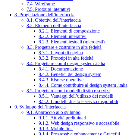
7.4. Wireframe
7.5. Prototipi interattivi
8. Progettazione dell’interfaccia
8.1. Obiettivi dell’interfaccia
8.2. Elementi dell’interfaccia
8.2.1. Elementi di composizione
8.2.2. Elementi interattivi
8.2.3. Elementi testuali (microtesti)
8.3. Progettare e costruire in alta fedeltà
8.3.1. Layout di pagina
8.3.2. Prototipi in alta fedeltà
8.4. Progettare con il design system .italia
8.4.1. Documentazione
8.4.2. Benefici del design system
8.4.3. Risorse operative
8.4.4. Come contribuire al design system .italia
8.5. Progettare con i modelli di sito e servizi
8.5.1. Vantaggi dell’utilizzo dei modelli
8.5.2. I modelli di sito e servizi disponibili
9. Sviluppo dell’interfaccia
9.1. Approccio allo sviluppo
9.1.1. Attività preliminari
9.1.2. Web design responsivo e accessibile
9.1.3. Mobile first
9.1.4. Progressive enhancement e Graceful