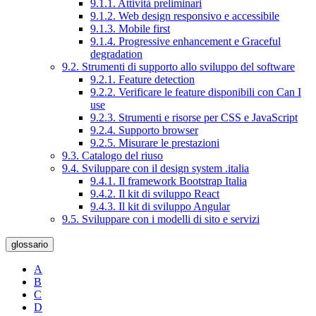
9.1.1. Attività preliminari
9.1.2. Web design responsivo e accessibile
9.1.3. Mobile first
9.1.4. Progressive enhancement e Graceful
degradation
9.2. Strumenti di supporto allo sviluppo del software
9.2.1. Feature detection
9.2.2. Verificare le feature disponibili con Can I
use
9.2.3. Strumenti e risorse per CSS e JavaScript
9.2.4. Supporto browser
9.2.5. Misurare le prestazioni
9.3. Catalogo del riuso
9.4. Sviluppare con il design system .italia
9.4.1. Il framework Bootstrap Italia
9.4.2. Il kit di sviluppo React
9.4.3. Il kit di sviluppo Angular
9.5. Sviluppare con i modelli di sito e servizi
glossario
A
B
C
D