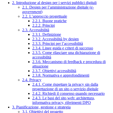
2. Introduzione al design per i servizi pubblici digitali
2.1. Design per l’amministrazione digitale (
e-
government
)
2.2. L’approccio progettuale
2.2.1. Buone pratiche
2.2.2. Principi
2.3. Accessibilità
2.3.1. Definizione
2.3.2. Accessibilità by design
2.3.3. Principi per l’accessibilità
2.3.4. Linee guida e criteri di successo
2.3.5. Come rilasciare una dichiarazione di
accessibilità
2.3.6. Meccanismo di feedback e procedura di
attuazione
2.3.7. Obiettivi accessibilità
2.3.8. Normativa e approfondimenti
2.4. Privacy
2.4.1. Come rispettare la privacy sin dalla
progettazione di un sito o servizio digitale
2.4.2. Richiedi il consenso quando necessario
2.4.3. Le basi del sito web: architettura,
informativa privacy, riferimenti DPO
3. Pianificazione, gestione e strategia
3.1. Obiettivi del progetto