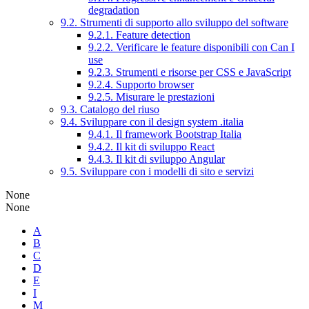
degradation
9.2. Strumenti di supporto allo sviluppo del software
9.2.1. Feature detection
9.2.2. Verificare le feature disponibili con Can I
use
9.2.3. Strumenti e risorse per CSS e JavaScript
9.2.4. Supporto browser
9.2.5. Misurare le prestazioni
9.3. Catalogo del riuso
9.4. Sviluppare con il design system .italia
9.4.1. Il framework Bootstrap Italia
9.4.2. Il kit di sviluppo React
9.4.3. Il kit di sviluppo Angular
9.5. Sviluppare con i modelli di sito e servizi
None
None
A
B
C
D
E
I
M