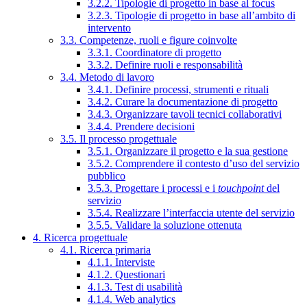
3.2.2. Tipologie di progetto in base al focus
3.2.3. Tipologie di progetto in base all’ambito di
intervento
3.3. Competenze, ruoli e figure coinvolte
3.3.1. Coordinatore di progetto
3.3.2. Definire ruoli e responsabilità
3.4. Metodo di lavoro
3.4.1. Definire processi, strumenti e rituali
3.4.2. Curare la documentazione di progetto
3.4.3. Organizzare tavoli tecnici collaborativi
3.4.4. Prendere decisioni
3.5. Il processo progettuale
3.5.1. Organizzare il progetto e la sua gestione
3.5.2. Comprendere il contesto d’uso del servizio
pubblico
3.5.3. Progettare i processi e i
touchpoint
del
servizio
3.5.4. Realizzare l’interfaccia utente del servizio
3.5.5. Validare la soluzione ottenuta
4. Ricerca progettuale
4.1. Ricerca primaria
4.1.1. Interviste
4.1.2. Questionari
4.1.3. Test di usabilità
4.1.4. Web analytics