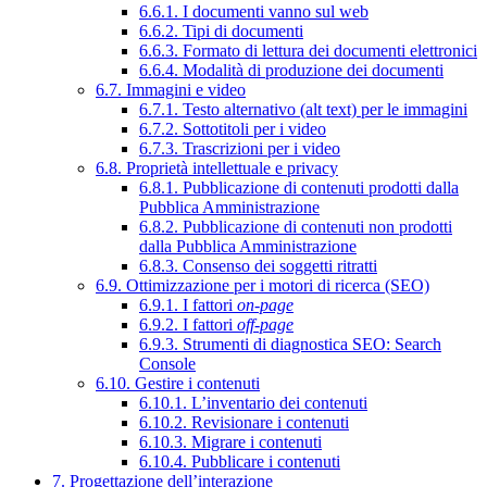
6.6.1. I documenti vanno sul web
6.6.2. Tipi di documenti
6.6.3. Formato di lettura dei documenti elettronici
6.6.4. Modalità di produzione dei documenti
6.7. Immagini e video
6.7.1. Testo alternativo (alt text) per le immagini
6.7.2. Sottotitoli per i video
6.7.3. Trascrizioni per i video
6.8. Proprietà intellettuale e privacy
6.8.1. Pubblicazione di contenuti prodotti dalla
Pubblica Amministrazione
6.8.2. Pubblicazione di contenuti non prodotti
dalla Pubblica Amministrazione
6.8.3. Consenso dei soggetti ritratti
6.9. Ottimizzazione per i motori di ricerca (SEO)
6.9.1. I fattori
on-page
6.9.2. I fattori
off-page
6.9.3. Strumenti di diagnostica SEO: Search
Console
6.10. Gestire i contenuti
6.10.1. L’inventario dei contenuti
6.10.2. Revisionare i contenuti
6.10.3. Migrare i contenuti
6.10.4. Pubblicare i contenuti
7. Progettazione dell’interazione