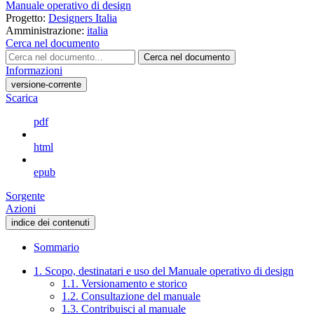
Manuale operativo di design
Progetto:
Designers Italia
Amministrazione:
italia
Cerca nel documento
Cerca nel documento
Informazioni
versione-corrente
Scarica
pdf
html
epub
Sorgente
Azioni
indice dei contenuti
Sommario
1. Scopo, destinatari e uso del Manuale operativo di design
1.1. Versionamento e storico
1.2. Consultazione del manuale
1.3. Contribuisci al manuale