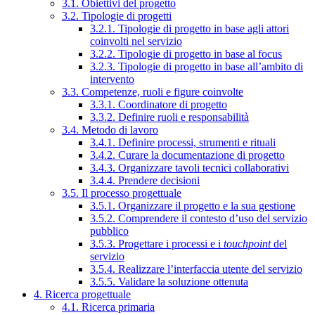
3.1. Obiettivi del progetto
3.2. Tipologie di progetti
3.2.1. Tipologie di progetto in base agli attori
coinvolti nel servizio
3.2.2. Tipologie di progetto in base al focus
3.2.3. Tipologie di progetto in base all’ambito di
intervento
3.3. Competenze, ruoli e figure coinvolte
3.3.1. Coordinatore di progetto
3.3.2. Definire ruoli e responsabilità
3.4. Metodo di lavoro
3.4.1. Definire processi, strumenti e rituali
3.4.2. Curare la documentazione di progetto
3.4.3. Organizzare tavoli tecnici collaborativi
3.4.4. Prendere decisioni
3.5. Il processo progettuale
3.5.1. Organizzare il progetto e la sua gestione
3.5.2. Comprendere il contesto d’uso del servizio
pubblico
3.5.3. Progettare i processi e i
touchpoint
del
servizio
3.5.4. Realizzare l’interfaccia utente del servizio
3.5.5. Validare la soluzione ottenuta
4. Ricerca progettuale
4.1. Ricerca primaria