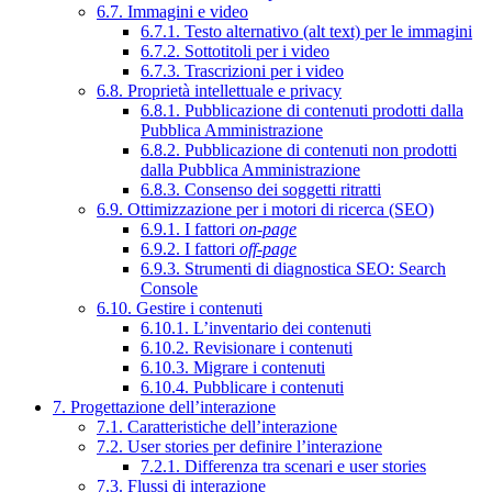
6.7. Immagini e video
6.7.1. Testo alternativo (alt text) per le immagini
6.7.2. Sottotitoli per i video
6.7.3. Trascrizioni per i video
6.8. Proprietà intellettuale e privacy
6.8.1. Pubblicazione di contenuti prodotti dalla
Pubblica Amministrazione
6.8.2. Pubblicazione di contenuti non prodotti
dalla Pubblica Amministrazione
6.8.3. Consenso dei soggetti ritratti
6.9. Ottimizzazione per i motori di ricerca (SEO)
6.9.1. I fattori
on-page
6.9.2. I fattori
off-page
6.9.3. Strumenti di diagnostica SEO: Search
Console
6.10. Gestire i contenuti
6.10.1. L’inventario dei contenuti
6.10.2. Revisionare i contenuti
6.10.3. Migrare i contenuti
6.10.4. Pubblicare i contenuti
7. Progettazione dell’interazione
7.1. Caratteristiche dell’interazione
7.2. User stories per definire l’interazione
7.2.1. Differenza tra scenari e user stories
7.3. Flussi di interazione