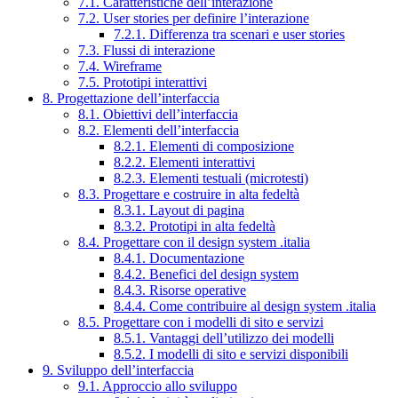
7.1. Caratteristiche dell’interazione
7.2. User stories per definire l’interazione
7.2.1. Differenza tra scenari e user stories
7.3. Flussi di interazione
7.4. Wireframe
7.5. Prototipi interattivi
8. Progettazione dell’interfaccia
8.1. Obiettivi dell’interfaccia
8.2. Elementi dell’interfaccia
8.2.1. Elementi di composizione
8.2.2. Elementi interattivi
8.2.3. Elementi testuali (microtesti)
8.3. Progettare e costruire in alta fedeltà
8.3.1. Layout di pagina
8.3.2. Prototipi in alta fedeltà
8.4. Progettare con il design system .italia
8.4.1. Documentazione
8.4.2. Benefici del design system
8.4.3. Risorse operative
8.4.4. Come contribuire al design system .italia
8.5. Progettare con i modelli di sito e servizi
8.5.1. Vantaggi dell’utilizzo dei modelli
8.5.2. I modelli di sito e servizi disponibili
9. Sviluppo dell’interfaccia
9.1. Approccio allo sviluppo