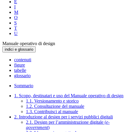
E
I
M
O
S
T
U
Manuale operativo di design
indici e glossario
contenuti
figure
tabelle
glossario
Sommario
1. Scopo, destinatari e uso del Manuale operativo di design
1.1. Versionamento e storico
1.2. Consultazione del manuale
1.3. Contribuisci al manuale
2. Introduzione al design per i servizi pubblici digitali
2.1. Design per l’amministrazione digitale (
e-
government
)