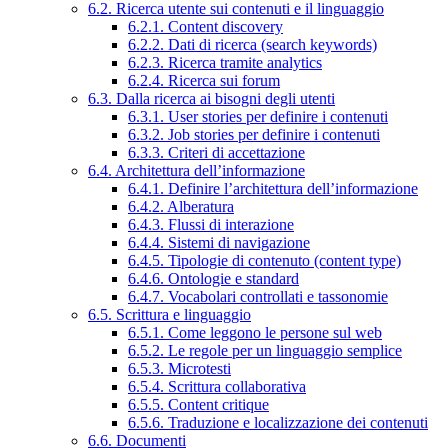
6.2. Ricerca utente sui contenuti e il linguaggio
6.2.1. Content discovery
6.2.2. Dati di ricerca (search keywords)
6.2.3. Ricerca tramite analytics
6.2.4. Ricerca sui forum
6.3. Dalla ricerca ai bisogni degli utenti
6.3.1. User stories per definire i contenuti
6.3.2. Job stories per definire i contenuti
6.3.3. Criteri di accettazione
6.4. Architettura dell’informazione
6.4.1. Definire l’architettura dell’informazione
6.4.2. Alberatura
6.4.3. Flussi di interazione
6.4.4. Sistemi di navigazione
6.4.5. Tipologie di contenuto (content type)
6.4.6. Ontologie e standard
6.4.7. Vocabolari controllati e tassonomie
6.5. Scrittura e linguaggio
6.5.1. Come leggono le persone sul web
6.5.2. Le regole per un linguaggio semplice
6.5.3. Microtesti
6.5.4. Scrittura collaborativa
6.5.5. Content critique
6.5.6. Traduzione e localizzazione dei contenuti
6.6. Documenti