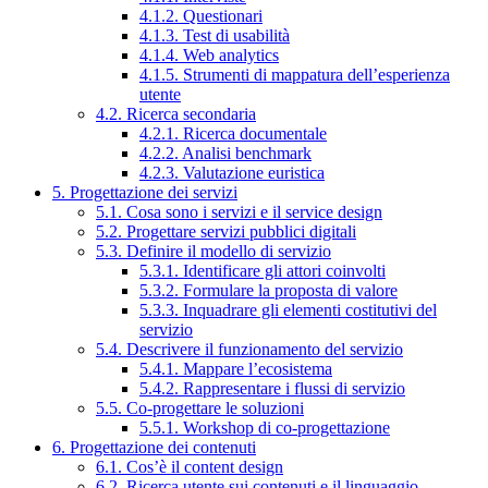
4.1.2. Questionari
4.1.3. Test di usabilità
4.1.4. Web analytics
4.1.5. Strumenti di mappatura dell’esperienza
utente
4.2. Ricerca secondaria
4.2.1. Ricerca documentale
4.2.2. Analisi benchmark
4.2.3. Valutazione euristica
5. Progettazione dei servizi
5.1. Cosa sono i servizi e il service design
5.2. Progettare servizi pubblici digitali
5.3. Definire il modello di servizio
5.3.1. Identificare gli attori coinvolti
5.3.2. Formulare la proposta di valore
5.3.3. Inquadrare gli elementi costitutivi del
servizio
5.4. Descrivere il funzionamento del servizio
5.4.1. Mappare l’ecosistema
5.4.2. Rappresentare i flussi di servizio
5.5. Co-progettare le soluzioni
5.5.1. Workshop di co-progettazione
6. Progettazione dei contenuti
6.1. Cos’è il content design
6.2. Ricerca utente sui contenuti e il linguaggio