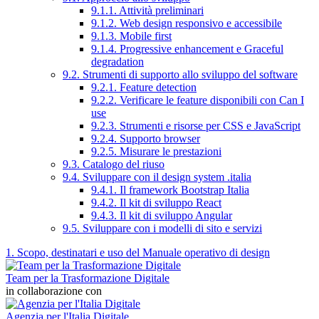
9.1.1. Attività preliminari
9.1.2. Web design responsivo e accessibile
9.1.3. Mobile first
9.1.4. Progressive enhancement e Graceful
degradation
9.2. Strumenti di supporto allo sviluppo del software
9.2.1. Feature detection
9.2.2. Verificare le feature disponibili con Can I
use
9.2.3. Strumenti e risorse per CSS e JavaScript
9.2.4. Supporto browser
9.2.5. Misurare le prestazioni
9.3. Catalogo del riuso
9.4. Sviluppare con il design system .italia
9.4.1. Il framework Bootstrap Italia
9.4.2. Il kit di sviluppo React
9.4.3. Il kit di sviluppo Angular
9.5. Sviluppare con i modelli di sito e servizi
1. Scopo, destinatari e uso del Manuale operativo di design
Team per la Trasformazione Digitale
in collaborazione con
Agenzia per l'Italia Digitale