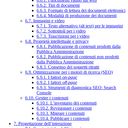
6.6.1. I documenti vanno sul web
6.6.2. Tipi di documenti
6.6.3. Formato di lettura dei documenti elettronici
6.6.4. Modalità di produzione dei documenti
6.7. Immagini e video
6.7.1. Testo alternativo (alt text) per le immagini
6.7.2. Sottotitoli per i video
6.7.3. Trascrizioni per i video
6.8. Proprietà intellettuale e privacy
6.8.1. Pubblicazione di contenuti prodotti dalla
Pubblica Amministrazione
6.8.2. Pubblicazione di contenuti non prodotti
dalla Pubblica Amministrazione
6.8.3. Consenso dei soggetti ritratti
6.9. Ottimizzazione per i motori di ricerca (SEO)
6.9.1. I fattori
on-page
6.9.2. I fattori
off-page
6.9.3. Strumenti di diagnostica SEO: Search
Console
6.10. Gestire i contenuti
6.10.1. L’inventario dei contenuti
6.10.2. Revisionare i contenuti
6.10.3. Migrare i contenuti
6.10.4. Pubblicare i contenuti
7. Progettazione dell’interazione