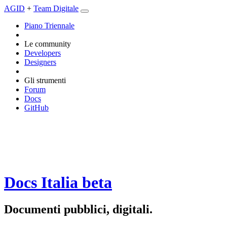
AGID
+
Team Digitale
Piano Triennale
Le community
Developers
Designers
Gli strumenti
Forum
Docs
GitHub
Docs Italia
beta
Documenti pubblici, digitali.