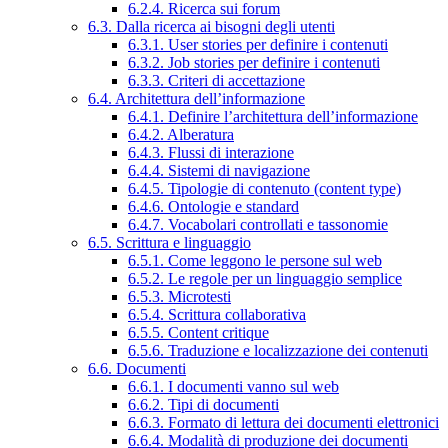
6.2.4. Ricerca sui forum
6.3. Dalla ricerca ai bisogni degli utenti
6.3.1. User stories per definire i contenuti
6.3.2. Job stories per definire i contenuti
6.3.3. Criteri di accettazione
6.4. Architettura dell’informazione
6.4.1. Definire l’architettura dell’informazione
6.4.2. Alberatura
6.4.3. Flussi di interazione
6.4.4. Sistemi di navigazione
6.4.5. Tipologie di contenuto (content type)
6.4.6. Ontologie e standard
6.4.7. Vocabolari controllati e tassonomie
6.5. Scrittura e linguaggio
6.5.1. Come leggono le persone sul web
6.5.2. Le regole per un linguaggio semplice
6.5.3. Microtesti
6.5.4. Scrittura collaborativa
6.5.5. Content critique
6.5.6. Traduzione e localizzazione dei contenuti
6.6. Documenti
6.6.1. I documenti vanno sul web
6.6.2. Tipi di documenti
6.6.3. Formato di lettura dei documenti elettronici
6.6.4. Modalità di produzione dei documenti