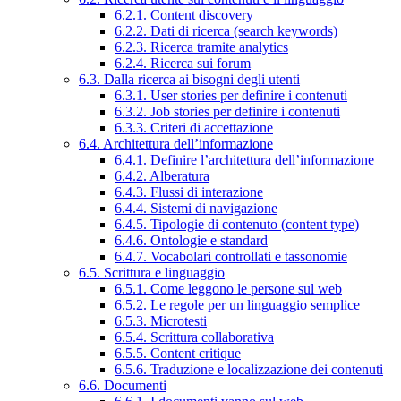
6.2.1. Content discovery
6.2.2. Dati di ricerca (search keywords)
6.2.3. Ricerca tramite analytics
6.2.4. Ricerca sui forum
6.3. Dalla ricerca ai bisogni degli utenti
6.3.1. User stories per definire i contenuti
6.3.2. Job stories per definire i contenuti
6.3.3. Criteri di accettazione
6.4. Architettura dell’informazione
6.4.1. Definire l’architettura dell’informazione
6.4.2. Alberatura
6.4.3. Flussi di interazione
6.4.4. Sistemi di navigazione
6.4.5. Tipologie di contenuto (content type)
6.4.6. Ontologie e standard
6.4.7. Vocabolari controllati e tassonomie
6.5. Scrittura e linguaggio
6.5.1. Come leggono le persone sul web
6.5.2. Le regole per un linguaggio semplice
6.5.3. Microtesti
6.5.4. Scrittura collaborativa
6.5.5. Content critique
6.5.6. Traduzione e localizzazione dei contenuti
6.6. Documenti