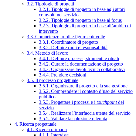
3.2. Tipologie di progetti
3.2.1. Tipologie di progetto in base agli attori
coinvolti nel servizio
3.2.2. Tipologie di progetto in base al focus
3.2.3. Tipologie di progetto in base all’ambito di
intervento
3.3. Competenze, ruoli e figure coinvolte
3.3.1. Coordinatore di progetto
3.3.2. Definire ruoli e responsabilità
3.4. Metodo di lavoro
3.4.1. Definire processi, strumenti e rituali
3.4.2. Curare la documentazione di progetto
3.4.3. Organizzare tavoli tecnici collaborativi
3.4.4. Prendere decisioni
3.5. Il processo progettuale
3.5.1. Organizzare il progetto e la sua gestione
3.5.2. Comprendere il contesto d’uso del servizio
pubblico
3.5.3. Progettare i processi e i
touchpoint
del
servizio
3.5.4. Realizzare l’interfaccia utente del servizio
3.5.5. Validare la soluzione ottenuta
4. Ricerca progettuale
4.1. Ricerca primaria
4.1.1. Interviste