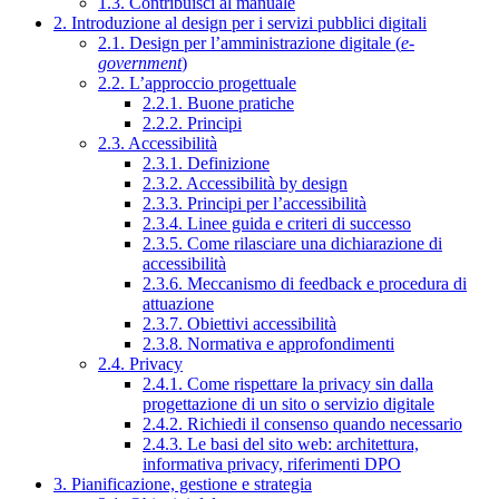
1.3. Contribuisci al manuale
2. Introduzione al design per i servizi pubblici digitali
2.1. Design per l’amministrazione digitale (
e-
government
)
2.2. L’approccio progettuale
2.2.1. Buone pratiche
2.2.2. Principi
2.3. Accessibilità
2.3.1. Definizione
2.3.2. Accessibilità by design
2.3.3. Principi per l’accessibilità
2.3.4. Linee guida e criteri di successo
2.3.5. Come rilasciare una dichiarazione di
accessibilità
2.3.6. Meccanismo di feedback e procedura di
attuazione
2.3.7. Obiettivi accessibilità
2.3.8. Normativa e approfondimenti
2.4. Privacy
2.4.1. Come rispettare la privacy sin dalla
progettazione di un sito o servizio digitale
2.4.2. Richiedi il consenso quando necessario
2.4.3. Le basi del sito web: architettura,
informativa privacy, riferimenti DPO
3. Pianificazione, gestione e strategia