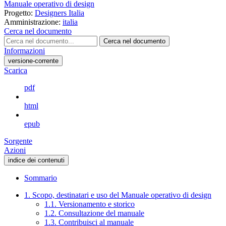
Manuale operativo di design
Progetto:
Designers Italia
Amministrazione:
italia
Cerca nel documento
Cerca nel documento
Informazioni
versione-corrente
Scarica
pdf
html
epub
Sorgente
Azioni
indice dei contenuti
Sommario
1. Scopo, destinatari e uso del Manuale operativo di design
1.1. Versionamento e storico
1.2. Consultazione del manuale
1.3. Contribuisci al manuale