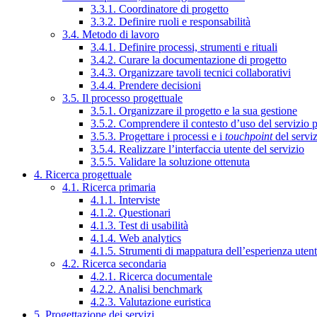
3.3.1. Coordinatore di progetto
3.3.2. Definire ruoli e responsabilità
3.4. Metodo di lavoro
3.4.1. Definire processi, strumenti e rituali
3.4.2. Curare la documentazione di progetto
3.4.3. Organizzare tavoli tecnici collaborativi
3.4.4. Prendere decisioni
3.5. Il processo progettuale
3.5.1. Organizzare il progetto e la sua gestione
3.5.2. Comprendere il contesto d’uso del servizio 
3.5.3. Progettare i processi e i
touchpoint
del servi
3.5.4. Realizzare l’interfaccia utente del servizio
3.5.5. Validare la soluzione ottenuta
4. Ricerca progettuale
4.1. Ricerca primaria
4.1.1. Interviste
4.1.2. Questionari
4.1.3. Test di usabilità
4.1.4. Web analytics
4.1.5. Strumenti di mappatura dell’esperienza uten
4.2. Ricerca secondaria
4.2.1. Ricerca documentale
4.2.2. Analisi benchmark
4.2.3. Valutazione euristica
5. Progettazione dei servizi