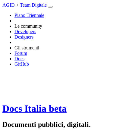
AGID
+
Team Digitale
Piano Triennale
Le community
Developers
Designers
Gli strumenti
Forum
Docs
GitHub
Docs Italia
beta
Documenti pubblici, digitali.