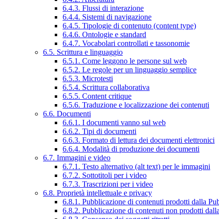
6.4.3. Flussi di interazione
6.4.4. Sistemi di navigazione
6.4.5. Tipologie di contenuto (content type)
6.4.6. Ontologie e standard
6.4.7. Vocabolari controllati e tassonomie
6.5. Scrittura e linguaggio
6.5.1. Come leggono le persone sul web
6.5.2. Le regole per un linguaggio semplice
6.5.3. Microtesti
6.5.4. Scrittura collaborativa
6.5.5. Content critique
6.5.6. Traduzione e localizzazione dei contenuti
6.6. Documenti
6.6.1. I documenti vanno sul web
6.6.2. Tipi di documenti
6.6.3. Formato di lettura dei documenti elettronici
6.6.4. Modalità di produzione dei documenti
6.7. Immagini e video
6.7.1. Testo alternativo (alt text) per le immagini
6.7.2. Sottotitoli per i video
6.7.3. Trascrizioni per i video
6.8. Proprietà intellettuale e privacy
6.8.1. Pubblicazione di contenuti prodotti dalla P
6.8.2. Pubblicazione di contenuti non prodotti dal