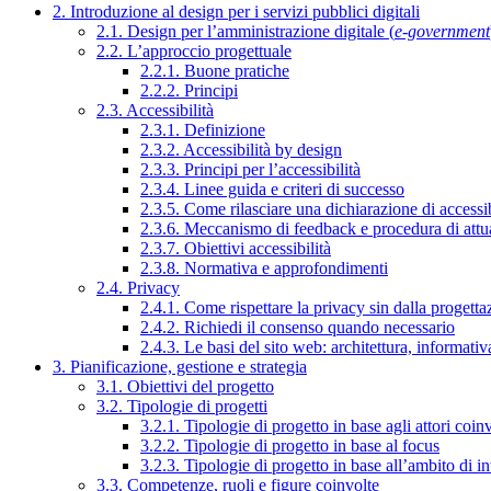
2. Introduzione al design per i servizi pubblici digitali
2.1. Design per l’amministrazione digitale (
e-government
2.2. L’approccio progettuale
2.2.1. Buone pratiche
2.2.2. Principi
2.3. Accessibilità
2.3.1. Definizione
2.3.2. Accessibilità by design
2.3.3. Principi per l’accessibilità
2.3.4. Linee guida e criteri di successo
2.3.5. Come rilasciare una dichiarazione di accessib
2.3.6. Meccanismo di feedback e procedura di attu
2.3.7. Obiettivi accessibilità
2.3.8. Normativa e approfondimenti
2.4. Privacy
2.4.1. Come rispettare la privacy sin dalla progettaz
2.4.2. Richiedi il consenso quando necessario
2.4.3. Le basi del sito web: architettura, informati
3. Pianificazione, gestione e strategia
3.1. Obiettivi del progetto
3.2. Tipologie di progetti
3.2.1. Tipologie di progetto in base agli attori coinv
3.2.2. Tipologie di progetto in base al focus
3.2.3. Tipologie di progetto in base all’ambito di i
3.3. Competenze, ruoli e figure coinvolte