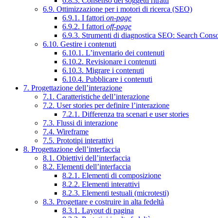
6.8.3. Consenso dei soggetti ritratti
6.9. Ottimizzazione per i motori di ricerca (SEO)
6.9.1. I fattori
on-page
6.9.2. I fattori
off-page
6.9.3. Strumenti di diagnostica SEO: Search Cons
6.10. Gestire i contenuti
6.10.1. L’inventario dei contenuti
6.10.2. Revisionare i contenuti
6.10.3. Migrare i contenuti
6.10.4. Pubblicare i contenuti
7. Progettazione dell’interazione
7.1. Caratteristiche dell’interazione
7.2. User stories per definire l’interazione
7.2.1. Differenza tra scenari e user stories
7.3. Flussi di interazione
7.4. Wireframe
7.5. Prototipi interattivi
8. Progettazione dell’interfaccia
8.1. Obiettivi dell’interfaccia
8.2. Elementi dell’interfaccia
8.2.1. Elementi di composizione
8.2.2. Elementi interattivi
8.2.3. Elementi testuali (microtesti)
8.3. Progettare e costruire in alta fedeltà
8.3.1. Layout di pagina