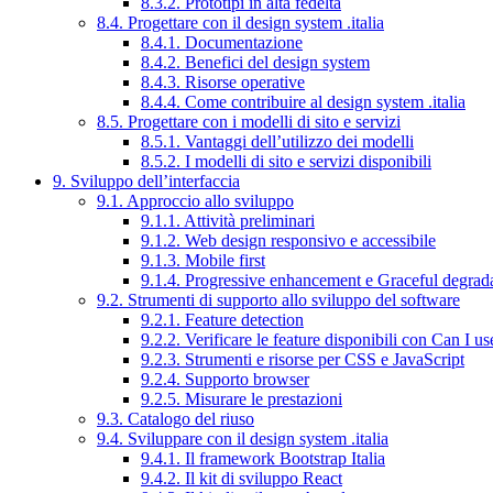
8.3.2. Prototipi in alta fedeltà
8.4. Progettare con il design system .italia
8.4.1. Documentazione
8.4.2. Benefici del design system
8.4.3. Risorse operative
8.4.4. Come contribuire al design system .italia
8.5. Progettare con i modelli di sito e servizi
8.5.1. Vantaggi dell’utilizzo dei modelli
8.5.2. I modelli di sito e servizi disponibili
9. Sviluppo dell’interfaccia
9.1. Approccio allo sviluppo
9.1.1. Attività preliminari
9.1.2. Web design responsivo e accessibile
9.1.3. Mobile first
9.1.4. Progressive enhancement e Graceful degrad
9.2. Strumenti di supporto allo sviluppo del software
9.2.1. Feature detection
9.2.2. Verificare le feature disponibili con Can I us
9.2.3. Strumenti e risorse per CSS e JavaScript
9.2.4. Supporto browser
9.2.5. Misurare le prestazioni
9.3. Catalogo del riuso
9.4. Sviluppare con il design system .italia
9.4.1. Il framework Bootstrap Italia
9.4.2. Il kit di sviluppo React