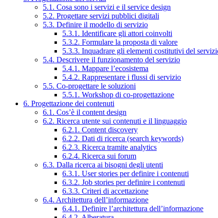
5.1. Cosa sono i servizi e il service design
5.2. Progettare servizi pubblici digitali
5.3. Definire il modello di servizio
5.3.1. Identificare gli attori coinvolti
5.3.2. Formulare la proposta di valore
5.3.3. Inquadrare gli elementi costitutivi del serviz
5.4. Descrivere il funzionamento del servizio
5.4.1. Mappare l’ecosistema
5.4.2. Rappresentare i flussi di servizio
5.5. Co-progettare le soluzioni
5.5.1. Workshop di co-progettazione
6. Progettazione dei contenuti
6.1. Cos’è il content design
6.2. Ricerca utente sui contenuti e il linguaggio
6.2.1. Content discovery
6.2.2. Dati di ricerca (search keywords)
6.2.3. Ricerca tramite analytics
6.2.4. Ricerca sui forum
6.3. Dalla ricerca ai bisogni degli utenti
6.3.1. User stories per definire i contenuti
6.3.2. Job stories per definire i contenuti
6.3.3. Criteri di accettazione
6.4. Architettura dell’informazione
6.4.1. Definire l’architettura dell’informazione
6.4.2. Alberatura