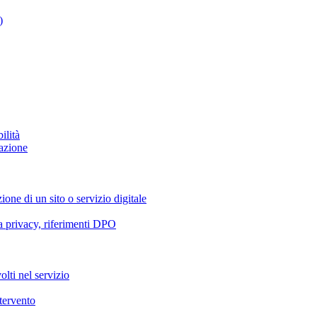
)
ilità
azione
ione di un sito o servizio digitale
va privacy, riferimenti DPO
olti nel servizio
ntervento