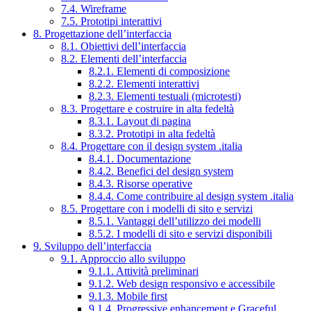
7.4. Wireframe
7.5. Prototipi interattivi
8. Progettazione dell’interfaccia
8.1. Obiettivi dell’interfaccia
8.2. Elementi dell’interfaccia
8.2.1. Elementi di composizione
8.2.2. Elementi interattivi
8.2.3. Elementi testuali (microtesti)
8.3. Progettare e costruire in alta fedeltà
8.3.1. Layout di pagina
8.3.2. Prototipi in alta fedeltà
8.4. Progettare con il design system .italia
8.4.1. Documentazione
8.4.2. Benefici del design system
8.4.3. Risorse operative
8.4.4. Come contribuire al design system .italia
8.5. Progettare con i modelli di sito e servizi
8.5.1. Vantaggi dell’utilizzo dei modelli
8.5.2. I modelli di sito e servizi disponibili
9. Sviluppo dell’interfaccia
9.1. Approccio allo sviluppo
9.1.1. Attività preliminari
9.1.2. Web design responsivo e accessibile
9.1.3. Mobile first
9.1.4. Progressive enhancement e Graceful