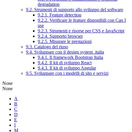
degradation
9.2. Strumenti di supporto allo sviluppo del software
9.2.1. Feature detection
9.2.2. Verificare le feature disponibili con Can I
use
9.2.3. Strumenti e risorse per CSS e JavaScript
9.2.4. Supporto browser
9.2.5. Misurare le prestazioni
9.3. Catalogo del riuso
9.4. Sviluppare con il design system .italia
9.4.1. Il framework Bootstrap Italia
9.4.2. Il kit di sviluppo React
9.4.3. Il kit di sviluppo Angular
9.5. Sviluppare con i modelli di sito e servizi
None
None
A
B
C
D
E
I
M