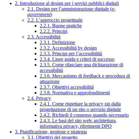
2. Introduzione al design per i servizi pubblici digitali
2.1. Design per l’amministrazione digitale (
e-
government
)
2.2. L’approccio progettuale
2.2.1. Buone pratiche
2.2.2. Principi
2.3. Accessibilità
2.3.1. Definizione
2.3.2. Accessibilità by design
2.3.3. Principi per l’accessibilità
2.3.4. Linee guida e criteri di successo
2.3.5. Come rilasciare una dichiarazione di
accessibilità
2.3.6. Meccanismo di feedback e procedura di
attuazione
2.3.7. Obiettivi accessibilità
2.3.8. Normativa e approfondimenti
2.4. Privacy
2.4.1. Come rispettare la privacy sin dalla
progettazione di un sito o servizio digitale
2.4.2. Richiedi il consenso quando necessario
2.4.3. Le basi del sito web: architettura,
informativa privacy, riferimenti DPO
3. Pianificazione, gestione e strategia
3.1. Obiettivi del progetto