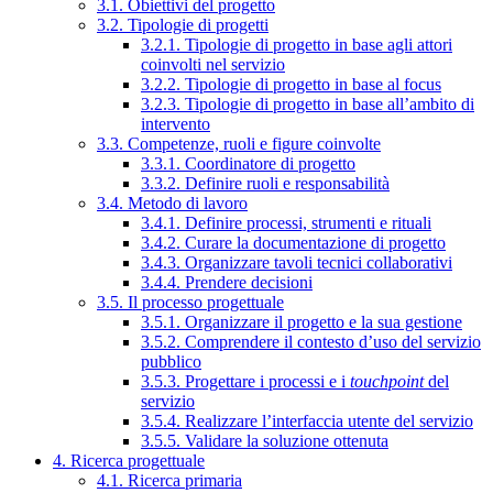
3.1. Obiettivi del progetto
3.2. Tipologie di progetti
3.2.1. Tipologie di progetto in base agli attori
coinvolti nel servizio
3.2.2. Tipologie di progetto in base al focus
3.2.3. Tipologie di progetto in base all’ambito di
intervento
3.3. Competenze, ruoli e figure coinvolte
3.3.1. Coordinatore di progetto
3.3.2. Definire ruoli e responsabilità
3.4. Metodo di lavoro
3.4.1. Definire processi, strumenti e rituali
3.4.2. Curare la documentazione di progetto
3.4.3. Organizzare tavoli tecnici collaborativi
3.4.4. Prendere decisioni
3.5. Il processo progettuale
3.5.1. Organizzare il progetto e la sua gestione
3.5.2. Comprendere il contesto d’uso del servizio
pubblico
3.5.3. Progettare i processi e i
touchpoint
del
servizio
3.5.4. Realizzare l’interfaccia utente del servizio
3.5.5. Validare la soluzione ottenuta
4. Ricerca progettuale
4.1. Ricerca primaria