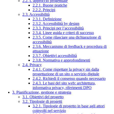
2.2. L’approccio progettuale
2.2.1. Buone pratiche
2.2.2. Principi
2.3. Accessibilità
2.3.1. Definizione
2.3.2. Accessibilità by design
2.3.3. Principi per l’accessibilità
2.3.4. Linee guida e criteri di successo
2.3.5. Come rilasciare una dichiarazione di
accessibilità
2.3.6. Meccanismo di feedback e procedura di
attuazione
2.3.7. Obiettivi accessibilità
2.3.8. Normativa e approfondimenti
2.4. Privacy
2.4.1. Come rispettare la privacy sin dalla
progettazione di un sito o servizio digitale
2.4.2. Richiedi il consenso quando necessario
2.4.3. Le basi del sito web: architettura,
informativa privacy, riferimenti DPO
3. Pianificazione, gestione e strategia
3.1. Obiettivi del progetto
3.2. Tipologie di progetti
3.2.1. Tipologie di progetto in base agli attori
coinvolti nel servizio