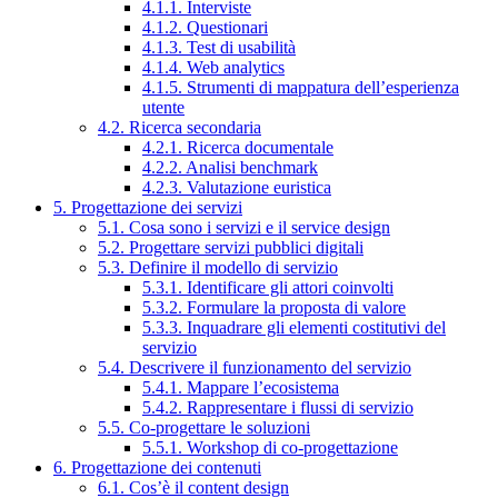
4.1.1. Interviste
4.1.2. Questionari
4.1.3. Test di usabilità
4.1.4. Web analytics
4.1.5. Strumenti di mappatura dell’esperienza
utente
4.2. Ricerca secondaria
4.2.1. Ricerca documentale
4.2.2. Analisi benchmark
4.2.3. Valutazione euristica
5. Progettazione dei servizi
5.1. Cosa sono i servizi e il service design
5.2. Progettare servizi pubblici digitali
5.3. Definire il modello di servizio
5.3.1. Identificare gli attori coinvolti
5.3.2. Formulare la proposta di valore
5.3.3. Inquadrare gli elementi costitutivi del
servizio
5.4. Descrivere il funzionamento del servizio
5.4.1. Mappare l’ecosistema
5.4.2. Rappresentare i flussi di servizio
5.5. Co-progettare le soluzioni
5.5.1. Workshop di co-progettazione
6. Progettazione dei contenuti
6.1. Cos’è il content design