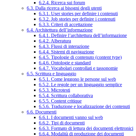
6.2.4. Ricerca sui forum
6.3. Dalla ricerca ai bisogni degli utenti
6.3.1. User stories per definire i contenuti
6.3.2. Job stories per definire i contenuti
6.3.3. Criteri di accettazione
6.4. Architettura dell’informazione
6.4.1. Definire l’architettura dell’informazione
6.4.2. Alberatura
6.4.3. Flussi di interazione
6.4.4. Sistemi di navigazione
6.4.5. Tipologie di contenuto (content type)
6.4.6. Ontologie e standard
6.4.7. Vocabolari controllati e tassonomie
6.5. Scrittura e linguaggio
6.5.1. Come leggono le persone sul web
6.5.2. Le regole per un linguaggio semplice
6.5.3. Microtesti
6.5.4. Scrittura collaborativa
6.5.5. Content critique
6.5.6. Traduzione e localizzazione dei contenuti
6.6. Documenti
6.6.1. I documenti vanno sul web
6.6.2. Tipi di documenti
6.6.3. Formato di lettura dei documenti elettronici
6.6.4. Modalità di produzione dei documenti