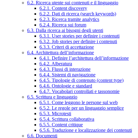
6.2. Ricerca utente sui contenuti e il linguaggio
6.2.1. Content discovery
6.2.2. Dati di ricerca (search keywords)
6.2.3. Ricerca tramite analytics
6.2.4. Ricerca sui forum
6.3. Dalla ricerca ai bisogni degli utenti
6.3.1. User stories per definire i contenuti
6.3.2. Job stories per definire i contenuti
6.3.3. Criteri di accettazione
6.4. Architettura dell’informazione
6.4.1. Definire l’architettura dell’informazione
6.4.2. Alberatura
6.4.3. Flussi di interazione
6.4.4. Sistemi di navigazione
6.4.5. Tipologie di contenuto (content type)
6.4.6. Ontologie e standard
6.4.7. Vocabolari controllati e tassonomie
6.5. Scrittura e linguaggio
6.5.1. Come leggono le persone sul web
6.5.2. Le regole per un linguaggio semplice
6.5.3. Microtesti
6.5.4. Scrittura collaborativa
6.5.5. Content critique
6.5.6. Traduzione e localizzazione dei contenuti
6.6. Documenti