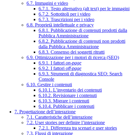
6.7. Immagini e video
6.7.1. Testo alternativo (alt text) per le immagini
6.7.2. Sottotitoli per i video
6.7.3. Trascrizioni per i video
6.8. Proprietà intellettuale e privacy
6.8.1. Pubblicazione di contenuti prodotti dalla
Pubblica Amministrazione
6.8.2. Pubblicazione di contenuti non prodotti
dalla Pubblica Amministrazione
6.8.3. Consenso dei soggetti ritratti
6.9. Ottimizzazione per i motori di ricerca (SEO)
6.9.1. I fattori
on-page
6.9.2. I fattori
off-page
6.9.3. Strumenti di diagnostica SEO: Search
Console
6.10. Gestire i contenuti
6.10.1. L’inventario dei contenuti
6.10.2. Revisionare i contenuti
6.10.3. Migrare i contenuti
6.10.4. Pubblicare i contenuti
7. Progettazione dell’interazione
7.1. Caratteristiche dell’interazione
7.2. User stories per definire l’interazione
7.2.1. Differenza tra scenari e user stories
7.3. Flussi di interazione