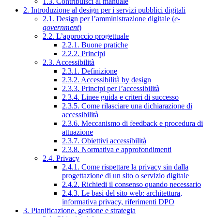
1.3. Contribuisci al manuale
2. Introduzione al design per i servizi pubblici digitali
2.1. Design per l’amministrazione digitale (
e-
government
)
2.2. L’approccio progettuale
2.2.1. Buone pratiche
2.2.2. Principi
2.3. Accessibilità
2.3.1. Definizione
2.3.2. Accessibilità by design
2.3.3. Principi per l’accessibilità
2.3.4. Linee guida e criteri di successo
2.3.5. Come rilasciare una dichiarazione di
accessibilità
2.3.6. Meccanismo di feedback e procedura di
attuazione
2.3.7. Obiettivi accessibilità
2.3.8. Normativa e approfondimenti
2.4. Privacy
2.4.1. Come rispettare la privacy sin dalla
progettazione di un sito o servizio digitale
2.4.2. Richiedi il consenso quando necessario
2.4.3. Le basi del sito web: architettura,
informativa privacy, riferimenti DPO
3. Pianificazione, gestione e strategia