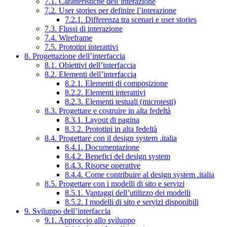
7.1. Caratteristiche dell’interazione
7.2. User stories per definire l’interazione
7.2.1. Differenza tra scenari e user stories
7.3. Flussi di interazione
7.4. Wireframe
7.5. Prototipi interattivi
8. Progettazione dell’interfaccia
8.1. Obiettivi dell’interfaccia
8.2. Elementi dell’interfaccia
8.2.1. Elementi di composizione
8.2.2. Elementi interattivi
8.2.3. Elementi testuali (microtesti)
8.3. Progettare e costruire in alta fedeltà
8.3.1. Layout di pagina
8.3.2. Prototipi in alta fedeltà
8.4. Progettare con il design system .italia
8.4.1. Documentazione
8.4.2. Benefici del design system
8.4.3. Risorse operative
8.4.4. Come contribuire al design system .italia
8.5. Progettare con i modelli di sito e servizi
8.5.1. Vantaggi dell’utilizzo dei modelli
8.5.2. I modelli di sito e servizi disponibili
9. Sviluppo dell’interfaccia
9.1. Approccio allo sviluppo