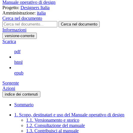
Manuale operativo di design
Progetto:
Designers Italia
Amministrazione:
italia
Cerca nel documento
Cerca nel documento
Informazioni
versione-corrente
Scarica
pdf
html
epub
Sorgente
Azioni
indice dei contenuti
Sommario
1. Scopo, destinatari e uso del Manuale operativo di design
1.1. Versionamento e storico
1.2. Consultazione del manuale
1.3. Contribuisci al manuale