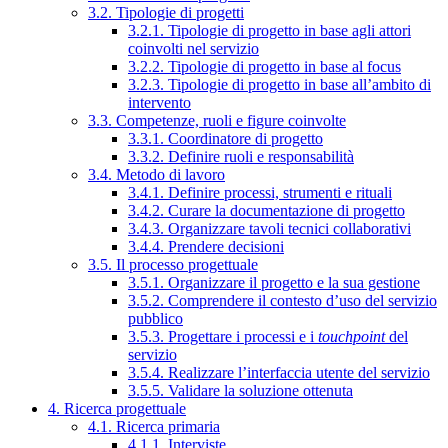
3.2. Tipologie di progetti
3.2.1. Tipologie di progetto in base agli attori
coinvolti nel servizio
3.2.2. Tipologie di progetto in base al focus
3.2.3. Tipologie di progetto in base all’ambito di
intervento
3.3. Competenze, ruoli e figure coinvolte
3.3.1. Coordinatore di progetto
3.3.2. Definire ruoli e responsabilità
3.4. Metodo di lavoro
3.4.1. Definire processi, strumenti e rituali
3.4.2. Curare la documentazione di progetto
3.4.3. Organizzare tavoli tecnici collaborativi
3.4.4. Prendere decisioni
3.5. Il processo progettuale
3.5.1. Organizzare il progetto e la sua gestione
3.5.2. Comprendere il contesto d’uso del servizio
pubblico
3.5.3. Progettare i processi e i
touchpoint
del
servizio
3.5.4. Realizzare l’interfaccia utente del servizio
3.5.5. Validare la soluzione ottenuta
4. Ricerca progettuale
4.1. Ricerca primaria
4.1.1. Interviste