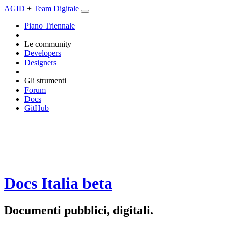
AGID
+
Team Digitale
Piano Triennale
Le community
Developers
Designers
Gli strumenti
Forum
Docs
GitHub
Docs Italia
beta
Documenti pubblici, digitali.