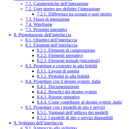
7.1. Caratteristiche dell’interazione
7.2. User stories per definire l’interazione
7.2.1. Differenza tra scenari e user stories
7.3. Flussi di interazione
7.4. Wireframe
7.5. Prototipi interattivi
8. Progettazione dell’interfaccia
8.1. Obiettivi dell’interfaccia
8.2. Elementi dell’interfaccia
8.2.1. Elementi di composizione
8.2.2. Elementi interattivi
8.2.3. Elementi testuali (microtesti)
8.3. Progettare e costruire in alta fedeltà
8.3.1. Layout di pagina
8.3.2. Prototipi in alta fedeltà
8.4. Progettare con il design system .italia
8.4.1. Documentazione
8.4.2. Benefici del design system
8.4.3. Risorse operative
8.4.4. Come contribuire al design system .italia
8.5. Progettare con i modelli di sito e servizi
8.5.1. Vantaggi dell’utilizzo dei modelli
8.5.2. I modelli di sito e servizi disponibili
9. Sviluppo dell’interfaccia
9.1. Approccio allo sviluppo