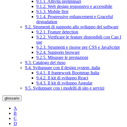
9.1.1. Attività preliminari
9.1.2. Web design responsivo e accessibile
9.1.3. Mobile first
9.1.4. Progressive enhancement e Graceful
degradation
9.2. Strumenti di supporto allo sviluppo del software
9.2.1. Feature detection
9.2.2. Verificare le feature disponibili con Can I
use
9.2.3. Strumenti e risorse per CSS e JavaScript
9.2.4. Supporto browser
9.2.5. Misurare le prestazioni
9.3. Catalogo del riuso
9.4. Sviluppare con il design system .italia
9.4.1. Il framework Bootstrap Italia
9.4.2. Il kit di sviluppo React
9.4.3. Il kit di sviluppo Angular
9.5. Sviluppare con i modelli di sito e servizi
glossario
A
B
C
D