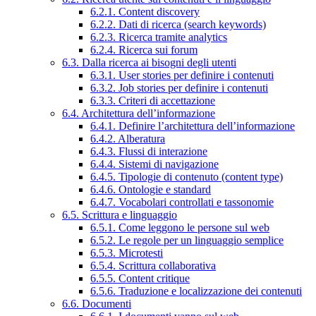
6.2.1. Content discovery
6.2.2. Dati di ricerca (search keywords)
6.2.3. Ricerca tramite analytics
6.2.4. Ricerca sui forum
6.3. Dalla ricerca ai bisogni degli utenti
6.3.1. User stories per definire i contenuti
6.3.2. Job stories per definire i contenuti
6.3.3. Criteri di accettazione
6.4. Architettura dell’informazione
6.4.1. Definire l’architettura dell’informazione
6.4.2. Alberatura
6.4.3. Flussi di interazione
6.4.4. Sistemi di navigazione
6.4.5. Tipologie di contenuto (content type)
6.4.6. Ontologie e standard
6.4.7. Vocabolari controllati e tassonomie
6.5. Scrittura e linguaggio
6.5.1. Come leggono le persone sul web
6.5.2. Le regole per un linguaggio semplice
6.5.3. Microtesti
6.5.4. Scrittura collaborativa
6.5.5. Content critique
6.5.6. Traduzione e localizzazione dei contenuti
6.6. Documenti