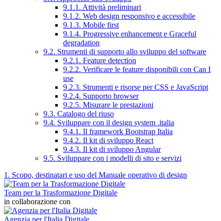
9.1.1. Attività preliminari
9.1.2. Web design responsivo e accessibile
9.1.3. Mobile first
9.1.4. Progressive enhancement e Graceful
degradation
9.2. Strumenti di supporto allo sviluppo del software
9.2.1. Feature detection
9.2.2. Verificare le feature disponibili con Can I
use
9.2.3. Strumenti e risorse per CSS e JavaScript
9.2.4. Supporto browser
9.2.5. Misurare le prestazioni
9.3. Catalogo del riuso
9.4. Sviluppare con il design system .italia
9.4.1. Il framework Bootstrap Italia
9.4.2. Il kit di sviluppo React
9.4.3. Il kit di sviluppo Angular
9.5. Sviluppare con i modelli di sito e servizi
1. Scopo, destinatari e uso del Manuale operativo di design
Team per la Trasformazione Digitale
in collaborazione con
Agenzia per l'Italia Digitale