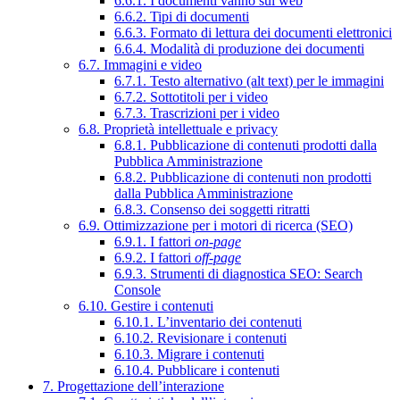
6.6.1. I documenti vanno sul web
6.6.2. Tipi di documenti
6.6.3. Formato di lettura dei documenti elettronici
6.6.4. Modalità di produzione dei documenti
6.7. Immagini e video
6.7.1. Testo alternativo (alt text) per le immagini
6.7.2. Sottotitoli per i video
6.7.3. Trascrizioni per i video
6.8. Proprietà intellettuale e privacy
6.8.1. Pubblicazione di contenuti prodotti dalla
Pubblica Amministrazione
6.8.2. Pubblicazione di contenuti non prodotti
dalla Pubblica Amministrazione
6.8.3. Consenso dei soggetti ritratti
6.9. Ottimizzazione per i motori di ricerca (SEO)
6.9.1. I fattori
on-page
6.9.2. I fattori
off-page
6.9.3. Strumenti di diagnostica SEO: Search
Console
6.10. Gestire i contenuti
6.10.1. L’inventario dei contenuti
6.10.2. Revisionare i contenuti
6.10.3. Migrare i contenuti
6.10.4. Pubblicare i contenuti
7. Progettazione dell’interazione