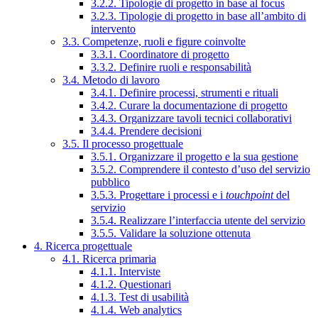
3.2.2. Tipologie di progetto in base al focus
3.2.3. Tipologie di progetto in base all’ambito di
intervento
3.3. Competenze, ruoli e figure coinvolte
3.3.1. Coordinatore di progetto
3.3.2. Definire ruoli e responsabilità
3.4. Metodo di lavoro
3.4.1. Definire processi, strumenti e rituali
3.4.2. Curare la documentazione di progetto
3.4.3. Organizzare tavoli tecnici collaborativi
3.4.4. Prendere decisioni
3.5. Il processo progettuale
3.5.1. Organizzare il progetto e la sua gestione
3.5.2. Comprendere il contesto d’uso del servizio
pubblico
3.5.3. Progettare i processi e i
touchpoint
del
servizio
3.5.4. Realizzare l’interfaccia utente del servizio
3.5.5. Validare la soluzione ottenuta
4. Ricerca progettuale
4.1. Ricerca primaria
4.1.1. Interviste
4.1.2. Questionari
4.1.3. Test di usabilità
4.1.4. Web analytics