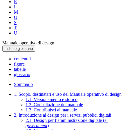
E
I
M
O
S
T
U
Manuale operativo di design
indici e glossario
contenuti
figure
tabelle
glossario
Sommario
1. Scopo, destinatari e uso del Manuale operativo di design
1.1. Versionamento e storico
1.2. Consultazione del manuale
1.3. Contribuisci al manuale
2. Introduzione al design per i servizi pubblici digitali
2.1. Design per l’amministrazione digitale (
e-
government
)