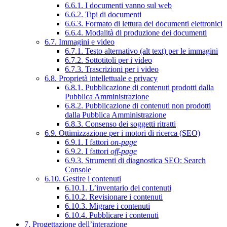
6.6.1. I documenti vanno sul web
6.6.2. Tipi di documenti
6.6.3. Formato di lettura dei documenti elettronici
6.6.4. Modalità di produzione dei documenti
6.7. Immagini e video
6.7.1. Testo alternativo (alt text) per le immagini
6.7.2. Sottotitoli per i video
6.7.3. Trascrizioni per i video
6.8. Proprietà intellettuale e privacy
6.8.1. Pubblicazione di contenuti prodotti dalla
Pubblica Amministrazione
6.8.2. Pubblicazione di contenuti non prodotti
dalla Pubblica Amministrazione
6.8.3. Consenso dei soggetti ritratti
6.9. Ottimizzazione per i motori di ricerca (SEO)
6.9.1. I fattori
on-page
6.9.2. I fattori
off-page
6.9.3. Strumenti di diagnostica SEO: Search
Console
6.10. Gestire i contenuti
6.10.1. L’inventario dei contenuti
6.10.2. Revisionare i contenuti
6.10.3. Migrare i contenuti
6.10.4. Pubblicare i contenuti
7. Progettazione dell’interazione