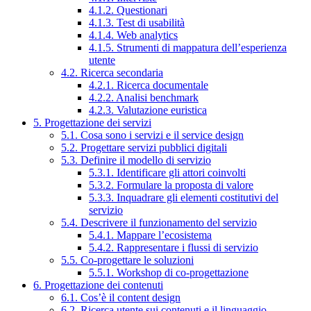
4.1.2. Questionari
4.1.3. Test di usabilità
4.1.4. Web analytics
4.1.5. Strumenti di mappatura dell’esperienza
utente
4.2. Ricerca secondaria
4.2.1. Ricerca documentale
4.2.2. Analisi benchmark
4.2.3. Valutazione euristica
5. Progettazione dei servizi
5.1. Cosa sono i servizi e il service design
5.2. Progettare servizi pubblici digitali
5.3. Definire il modello di servizio
5.3.1. Identificare gli attori coinvolti
5.3.2. Formulare la proposta di valore
5.3.3. Inquadrare gli elementi costitutivi del
servizio
5.4. Descrivere il funzionamento del servizio
5.4.1. Mappare l’ecosistema
5.4.2. Rappresentare i flussi di servizio
5.5. Co-progettare le soluzioni
5.5.1. Workshop di co-progettazione
6. Progettazione dei contenuti
6.1. Cos’è il content design
6.2. Ricerca utente sui contenuti e il linguaggio