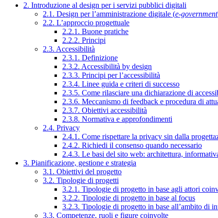
2. Introduzione al design per i servizi pubblici digitali
2.1. Design per l’amministrazione digitale (
e-government
2.2. L’approccio progettuale
2.2.1. Buone pratiche
2.2.2. Principi
2.3. Accessibilità
2.3.1. Definizione
2.3.2. Accessibilità by design
2.3.3. Principi per l’accessibilità
2.3.4. Linee guida e criteri di successo
2.3.5. Come rilasciare una dichiarazione di accessib
2.3.6. Meccanismo di feedback e procedura di attu
2.3.7. Obiettivi accessibilità
2.3.8. Normativa e approfondimenti
2.4. Privacy
2.4.1. Come rispettare la privacy sin dalla progettaz
2.4.2. Richiedi il consenso quando necessario
2.4.3. Le basi del sito web: architettura, informati
3. Pianificazione, gestione e strategia
3.1. Obiettivi del progetto
3.2. Tipologie di progetti
3.2.1. Tipologie di progetto in base agli attori coinv
3.2.2. Tipologie di progetto in base al focus
3.2.3. Tipologie di progetto in base all’ambito di i
3.3. Competenze, ruoli e figure coinvolte