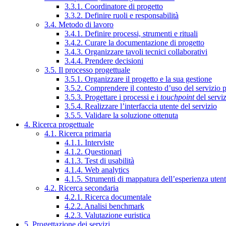
3.3.1. Coordinatore di progetto
3.3.2. Definire ruoli e responsabilità
3.4. Metodo di lavoro
3.4.1. Definire processi, strumenti e rituali
3.4.2. Curare la documentazione di progetto
3.4.3. Organizzare tavoli tecnici collaborativi
3.4.4. Prendere decisioni
3.5. Il processo progettuale
3.5.1. Organizzare il progetto e la sua gestione
3.5.2. Comprendere il contesto d’uso del servizio 
3.5.3. Progettare i processi e i
touchpoint
del servi
3.5.4. Realizzare l’interfaccia utente del servizio
3.5.5. Validare la soluzione ottenuta
4. Ricerca progettuale
4.1. Ricerca primaria
4.1.1. Interviste
4.1.2. Questionari
4.1.3. Test di usabilità
4.1.4. Web analytics
4.1.5. Strumenti di mappatura dell’esperienza uten
4.2. Ricerca secondaria
4.2.1. Ricerca documentale
4.2.2. Analisi benchmark
4.2.3. Valutazione euristica
5. Progettazione dei servizi