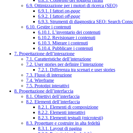
6.8.3. Consenso dei soggetti ritratti
6.9. Ottimizzazione per i motori di ricerca (SEO)
6.9.1. I fattori
on-page
6.9.2. I fattori
off-page
6.9.3. Strumenti di diagnostica SEO: Search Cons
6.10. Gestire i contenuti
6.10.1. L’inventario dei contenuti
6.10.2. Revisionare i contenuti
6.10.3. Migrare i contenuti
6.10.4. Pubblicare i contenuti
7. Progettazione dell’interazione
7.1. Caratteristiche dell’interazione
7.2. User stories per definire l’interazione
7.2.1. Differenza tra scenari e user stories
7.3. Flussi di interazione
7.4. Wireframe
7.5. Prototipi interattivi
8. Progettazione dell’interfaccia
8.1. Obiettivi dell’interfaccia
8.2. Elementi dell’interfaccia
8.2.1. Elementi di composizione
8.2.2. Elementi interattivi
8.2.3. Elementi testuali (microtesti)
8.3. Progettare e costruire in alta fedeltà
8.3.1. Layout di pagina