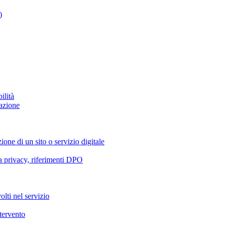
)
ilità
azione
ione di un sito o servizio digitale
va privacy, riferimenti DPO
olti nel servizio
ntervento