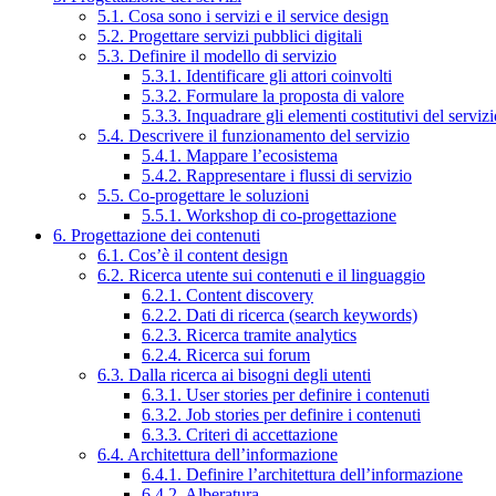
5.1. Cosa sono i servizi e il service design
5.2. Progettare servizi pubblici digitali
5.3. Definire il modello di servizio
5.3.1. Identificare gli attori coinvolti
5.3.2. Formulare la proposta di valore
5.3.3. Inquadrare gli elementi costitutivi del serviz
5.4. Descrivere il funzionamento del servizio
5.4.1. Mappare l’ecosistema
5.4.2. Rappresentare i flussi di servizio
5.5. Co-progettare le soluzioni
5.5.1. Workshop di co-progettazione
6. Progettazione dei contenuti
6.1. Cos’è il content design
6.2. Ricerca utente sui contenuti e il linguaggio
6.2.1. Content discovery
6.2.2. Dati di ricerca (search keywords)
6.2.3. Ricerca tramite analytics
6.2.4. Ricerca sui forum
6.3. Dalla ricerca ai bisogni degli utenti
6.3.1. User stories per definire i contenuti
6.3.2. Job stories per definire i contenuti
6.3.3. Criteri di accettazione
6.4. Architettura dell’informazione
6.4.1. Definire l’architettura dell’informazione
6.4.2. Alberatura