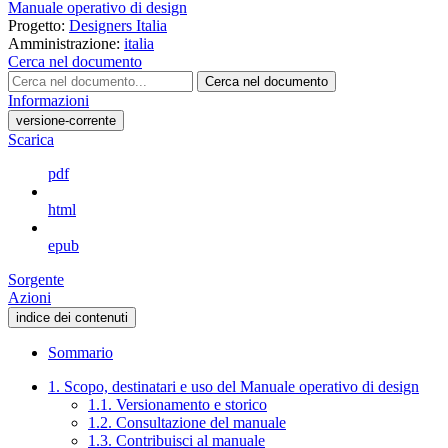
Manuale operativo di design
Progetto:
Designers Italia
Amministrazione:
italia
Cerca nel documento
Cerca nel documento
Informazioni
versione-corrente
Scarica
pdf
html
epub
Sorgente
Azioni
indice dei contenuti
Sommario
1. Scopo, destinatari e uso del Manuale operativo di design
1.1. Versionamento e storico
1.2. Consultazione del manuale
1.3. Contribuisci al manuale