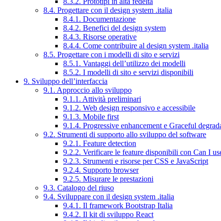
8.3.2. Prototipi in alta fedeltà
8.4. Progettare con il design system .italia
8.4.1. Documentazione
8.4.2. Benefici del design system
8.4.3. Risorse operative
8.4.4. Come contribuire al design system .italia
8.5. Progettare con i modelli di sito e servizi
8.5.1. Vantaggi dell’utilizzo dei modelli
8.5.2. I modelli di sito e servizi disponibili
9. Sviluppo dell’interfaccia
9.1. Approccio allo sviluppo
9.1.1. Attività preliminari
9.1.2. Web design responsivo e accessibile
9.1.3. Mobile first
9.1.4. Progressive enhancement e Graceful degrad
9.2. Strumenti di supporto allo sviluppo del software
9.2.1. Feature detection
9.2.2. Verificare le feature disponibili con Can I us
9.2.3. Strumenti e risorse per CSS e JavaScript
9.2.4. Supporto browser
9.2.5. Misurare le prestazioni
9.3. Catalogo del riuso
9.4. Sviluppare con il design system .italia
9.4.1. Il framework Bootstrap Italia
9.4.2. Il kit di sviluppo React