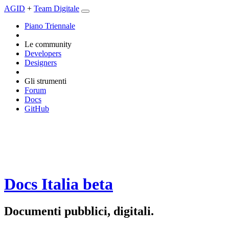
AGID
+
Team Digitale
Piano Triennale
Le community
Developers
Designers
Gli strumenti
Forum
Docs
GitHub
Docs Italia
beta
Documenti pubblici, digitali.