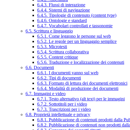
6.4.3. Flussi di interazione
6.4.4. Sistemi di navigazione
6.4.5. Tipologie di contenuto (content type)
6.4.6. Ontologie e standard
6.4.7. Vocabolari controllati e tassonomie
6.5. Scrittura e linguaggio
6.5.1. Come leggono le persone sul web
6.5.2. Le regole per un linguaggio semplice
6.5.3. Microtesti
6.5.4. Scrittura collaborativa
6.5.5. Content critique
6.5.6. Traduzione e localizzazione dei contenuti
6.6. Documenti
6.6.1. I documenti vanno sul web
6.6.2. Tipi di documenti
6.6.3. Formato di lettura dei documenti elettronici
6.6.4. Modalità di produzione dei documenti
6.7. Immagini e video
6.7.1. Testo alternativo (alt text) per le immagini
6.7.2. Sottotitoli per i video
6.7.3. Trascrizioni per i video
6.8. Proprietà intellettuale e privacy
6.8.1. Pubblicazione di contenuti prodotti dalla P
6.8.2. Pubblicazione di contenuti non prodotti dal