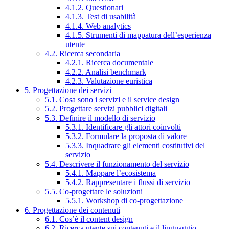
4.1.2. Questionari
4.1.3. Test di usabilità
4.1.4. Web analytics
4.1.5. Strumenti di mappatura dell’esperienza
utente
4.2. Ricerca secondaria
4.2.1. Ricerca documentale
4.2.2. Analisi benchmark
4.2.3. Valutazione euristica
5. Progettazione dei servizi
5.1. Cosa sono i servizi e il service design
5.2. Progettare servizi pubblici digitali
5.3. Definire il modello di servizio
5.3.1. Identificare gli attori coinvolti
5.3.2. Formulare la proposta di valore
5.3.3. Inquadrare gli elementi costitutivi del
servizio
5.4. Descrivere il funzionamento del servizio
5.4.1. Mappare l’ecosistema
5.4.2. Rappresentare i flussi di servizio
5.5. Co-progettare le soluzioni
5.5.1. Workshop di co-progettazione
6. Progettazione dei contenuti
6.1. Cos’è il content design
6.2. Ricerca utente sui contenuti e il linguaggio