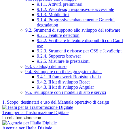
9.1.1. Attività preliminari
9.1.2. Web design responsivo e accessibile
9.1.3. Mobile first
9.1.4. Progressive enhancement e Graceful
degradation
9.2. Strumenti di supporto allo sviluppo del software
9.2.1. Feature detection
9.2.2. Verificare le feature disponibili con Can I
use
9.2.3. Strumenti e risorse per CSS e JavaScript
9.2.4. Supporto browser
9.2.5. Misurare le prestazioni
9.3. Catalogo del riuso
9.4. Sviluppare con il design system .italia
9.4.1. Il framework Bootstrap Italia
9.4.2. Il kit di sviluppo React
9.4.3. Il kit di sviluppo Angular
9.5. Sviluppare con i modelli di sito e servizi
1. Scopo, destinatari e uso del Manuale operativo di design
Team per la Trasformazione Digitale
in collaborazione con
Agenzia per l'Italia Digitale