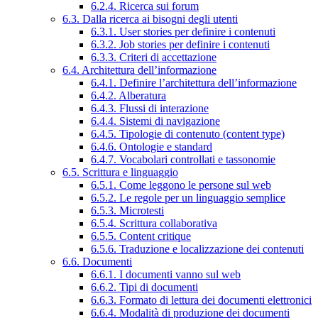
6.2.4. Ricerca sui forum
6.3. Dalla ricerca ai bisogni degli utenti
6.3.1. User stories per definire i contenuti
6.3.2. Job stories per definire i contenuti
6.3.3. Criteri di accettazione
6.4. Architettura dell’informazione
6.4.1. Definire l’architettura dell’informazione
6.4.2. Alberatura
6.4.3. Flussi di interazione
6.4.4. Sistemi di navigazione
6.4.5. Tipologie di contenuto (content type)
6.4.6. Ontologie e standard
6.4.7. Vocabolari controllati e tassonomie
6.5. Scrittura e linguaggio
6.5.1. Come leggono le persone sul web
6.5.2. Le regole per un linguaggio semplice
6.5.3. Microtesti
6.5.4. Scrittura collaborativa
6.5.5. Content critique
6.5.6. Traduzione e localizzazione dei contenuti
6.6. Documenti
6.6.1. I documenti vanno sul web
6.6.2. Tipi di documenti
6.6.3. Formato di lettura dei documenti elettronici
6.6.4. Modalità di produzione dei documenti