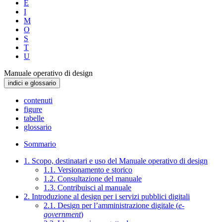
E
I
M
O
S
T
U
Manuale operativo di design
indici e glossario
contenuti
figure
tabelle
glossario
Sommario
1. Scopo, destinatari e uso del Manuale operativo di design
1.1. Versionamento e storico
1.2. Consultazione del manuale
1.3. Contribuisci al manuale
2. Introduzione al design per i servizi pubblici digitali
2.1. Design per l’amministrazione digitale (
e-
government
)