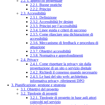
2.2. L’approccio progettuale
2.2.1. Buone pratiche
2.2.2. Principi
2.3. Accessibilità
2.3.1. Definizione
2.3.2. Accessibilità by design
2.3.3. Principi per l’accessibilità
2.3.4. Linee guida e criteri di successo
2.3.5. Come rilasciare una dichiarazione di
accessibilità
2.3.6. Meccanismo di feedback e procedura di
attuazione
2.3.7. Obiettivi accessibilità
2.3.8. Normativa e approfondimenti
2.4. Privacy
2.4.1. Come rispettare la privacy sin dalla
progettazione di un sito o servizio digitale
2.4.2. Richiedi il consenso quando necessario
2.4.3. Le basi del sito web: architettura,
informativa privacy, riferimenti DPO
3. Pianificazione, gestione e strategia
3.1. Obiettivi del progetto
3.2. Tipologie di progetti
3.2.1. Tipologie di progetto in base agli attori
coinvolti nel servizio