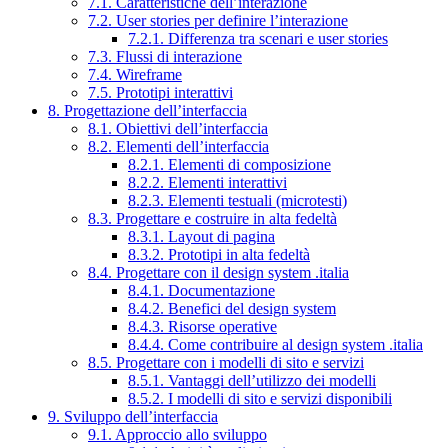
7.1. Caratteristiche dell’interazione
7.2. User stories per definire l’interazione
7.2.1. Differenza tra scenari e user stories
7.3. Flussi di interazione
7.4. Wireframe
7.5. Prototipi interattivi
8. Progettazione dell’interfaccia
8.1. Obiettivi dell’interfaccia
8.2. Elementi dell’interfaccia
8.2.1. Elementi di composizione
8.2.2. Elementi interattivi
8.2.3. Elementi testuali (microtesti)
8.3. Progettare e costruire in alta fedeltà
8.3.1. Layout di pagina
8.3.2. Prototipi in alta fedeltà
8.4. Progettare con il design system .italia
8.4.1. Documentazione
8.4.2. Benefici del design system
8.4.3. Risorse operative
8.4.4. Come contribuire al design system .italia
8.5. Progettare con i modelli di sito e servizi
8.5.1. Vantaggi dell’utilizzo dei modelli
8.5.2. I modelli di sito e servizi disponibili
9. Sviluppo dell’interfaccia
9.1. Approccio allo sviluppo