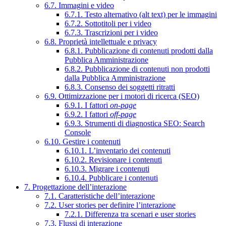
6.7. Immagini e video
6.7.1. Testo alternativo (alt text) per le immagini
6.7.2. Sottotitoli per i video
6.7.3. Trascrizioni per i video
6.8. Proprietà intellettuale e privacy
6.8.1. Pubblicazione di contenuti prodotti dalla
Pubblica Amministrazione
6.8.2. Pubblicazione di contenuti non prodotti
dalla Pubblica Amministrazione
6.8.3. Consenso dei soggetti ritratti
6.9. Ottimizzazione per i motori di ricerca (SEO)
6.9.1. I fattori
on-page
6.9.2. I fattori
off-page
6.9.3. Strumenti di diagnostica SEO: Search
Console
6.10. Gestire i contenuti
6.10.1. L’inventario dei contenuti
6.10.2. Revisionare i contenuti
6.10.3. Migrare i contenuti
6.10.4. Pubblicare i contenuti
7. Progettazione dell’interazione
7.1. Caratteristiche dell’interazione
7.2. User stories per definire l’interazione
7.2.1. Differenza tra scenari e user stories
7.3. Flussi di interazione