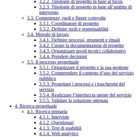
3.2.2. Tipologie di progetto in base al focus
3.2.3. Tipologie di progetto in base all’ambito di
intervento
3.3. Competenze, ruoli e figure coinvolte
3.3.1. Coordinatore di progetto
3.3.2. Definire ruoli e responsabilità
3.4. Metodo di lavoro
3.4.1. Definire processi, strumenti e rituali
3.4.2. Curare la documentazione di progetto
3.4.3. Organizzare tavoli tecnici collaborativi
3.4.4. Prendere decisioni
3.5. Il processo progettuale
3.5.1. Organizzare il progetto e la sua gestione
3.5.2. Comprendere il contesto d’uso del servizio
pubblico
3.5.3. Progettare i processi e i
touchpoint
del
servizio
3.5.4. Realizzare l’interfaccia utente del servizio
3.5.5. Validare la soluzione ottenuta
4. Ricerca progettuale
4.1. Ricerca primaria
4.1.1. Interviste
4.1.2. Questionari
4.1.3. Test di usabilità
4.1.4. Web analytics