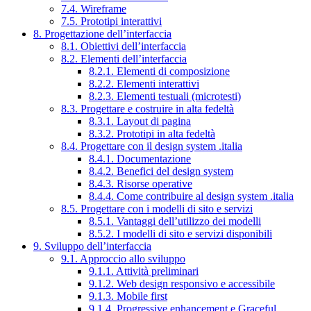
7.4. Wireframe
7.5. Prototipi interattivi
8. Progettazione dell’interfaccia
8.1. Obiettivi dell’interfaccia
8.2. Elementi dell’interfaccia
8.2.1. Elementi di composizione
8.2.2. Elementi interattivi
8.2.3. Elementi testuali (microtesti)
8.3. Progettare e costruire in alta fedeltà
8.3.1. Layout di pagina
8.3.2. Prototipi in alta fedeltà
8.4. Progettare con il design system .italia
8.4.1. Documentazione
8.4.2. Benefici del design system
8.4.3. Risorse operative
8.4.4. Come contribuire al design system .italia
8.5. Progettare con i modelli di sito e servizi
8.5.1. Vantaggi dell’utilizzo dei modelli
8.5.2. I modelli di sito e servizi disponibili
9. Sviluppo dell’interfaccia
9.1. Approccio allo sviluppo
9.1.1. Attività preliminari
9.1.2. Web design responsivo e accessibile
9.1.3. Mobile first
9.1.4. Progressive enhancement e Graceful