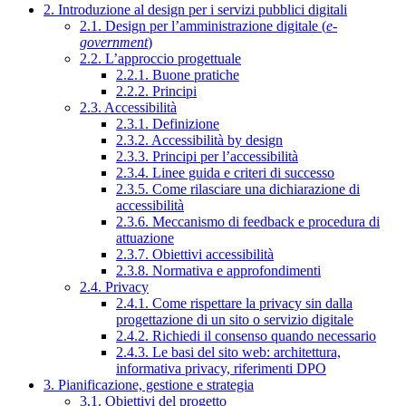
2. Introduzione al design per i servizi pubblici digitali
2.1. Design per l’amministrazione digitale (
e-
government
)
2.2. L’approccio progettuale
2.2.1. Buone pratiche
2.2.2. Principi
2.3. Accessibilità
2.3.1. Definizione
2.3.2. Accessibilità by design
2.3.3. Principi per l’accessibilità
2.3.4. Linee guida e criteri di successo
2.3.5. Come rilasciare una dichiarazione di
accessibilità
2.3.6. Meccanismo di feedback e procedura di
attuazione
2.3.7. Obiettivi accessibilità
2.3.8. Normativa e approfondimenti
2.4. Privacy
2.4.1. Come rispettare la privacy sin dalla
progettazione di un sito o servizio digitale
2.4.2. Richiedi il consenso quando necessario
2.4.3. Le basi del sito web: architettura,
informativa privacy, riferimenti DPO
3. Pianificazione, gestione e strategia
3.1. Obiettivi del progetto