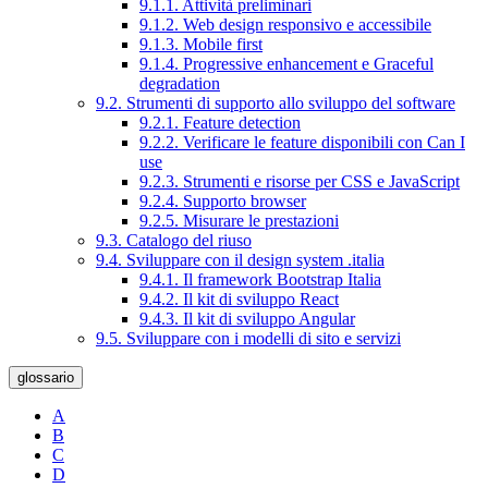
9.1.1. Attività preliminari
9.1.2. Web design responsivo e accessibile
9.1.3. Mobile first
9.1.4. Progressive enhancement e Graceful
degradation
9.2. Strumenti di supporto allo sviluppo del software
9.2.1. Feature detection
9.2.2. Verificare le feature disponibili con Can I
use
9.2.3. Strumenti e risorse per CSS e JavaScript
9.2.4. Supporto browser
9.2.5. Misurare le prestazioni
9.3. Catalogo del riuso
9.4. Sviluppare con il design system .italia
9.4.1. Il framework Bootstrap Italia
9.4.2. Il kit di sviluppo React
9.4.3. Il kit di sviluppo Angular
9.5. Sviluppare con i modelli di sito e servizi
glossario
A
B
C
D