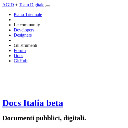
AGID
+
Team Digitale
Piano Triennale
Le community
Developers
Designers
Gli strumenti
Forum
Docs
GitHub
Docs Italia
beta
Documenti pubblici, digitali.