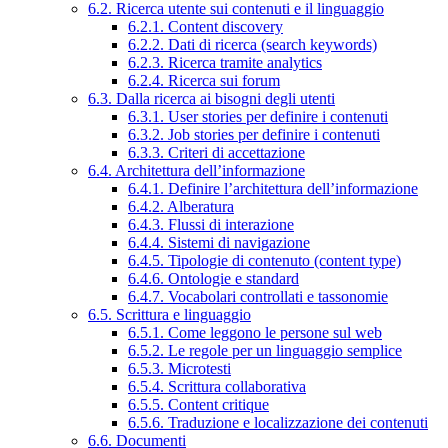
6.2. Ricerca utente sui contenuti e il linguaggio
6.2.1. Content discovery
6.2.2. Dati di ricerca (search keywords)
6.2.3. Ricerca tramite analytics
6.2.4. Ricerca sui forum
6.3. Dalla ricerca ai bisogni degli utenti
6.3.1. User stories per definire i contenuti
6.3.2. Job stories per definire i contenuti
6.3.3. Criteri di accettazione
6.4. Architettura dell’informazione
6.4.1. Definire l’architettura dell’informazione
6.4.2. Alberatura
6.4.3. Flussi di interazione
6.4.4. Sistemi di navigazione
6.4.5. Tipologie di contenuto (content type)
6.4.6. Ontologie e standard
6.4.7. Vocabolari controllati e tassonomie
6.5. Scrittura e linguaggio
6.5.1. Come leggono le persone sul web
6.5.2. Le regole per un linguaggio semplice
6.5.3. Microtesti
6.5.4. Scrittura collaborativa
6.5.5. Content critique
6.5.6. Traduzione e localizzazione dei contenuti
6.6. Documenti