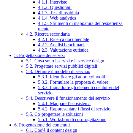
4.1.1. Interviste
4.1.2. Questionari
4.1.3. Test di usabilità
4.1.4. Web analytics
4.1.5. Strumenti di mappatura dell’esperienza
utente
4.2. Ricerca secondaria
4.2.1. Ricerca documentale
4.2.2. Analisi benchmark
4.2.3. Valutazione euristica
5. Progettazione dei servizi
5.1. Cosa sono i servizi e il service design
5.2. Progettare servizi pubblici digitali
5.3. Definire il modello di servizio
5.3.1. Identificare gli attori coinvolti
5.3.2. Formulare la proposta di valore
5.3.3. Inquadrare gli elementi costitutivi del
servizio
5.4. Descrivere il funzionamento del servizio
5.4.1. Mappare l’ecosistema
5.4.2. Rappresentare i flussi di servizio
5.5. Co-progettare le soluzioni
5.5.1. Workshop di co-progettazione
6. Progettazione dei contenuti
6.1. Cos’è il content design