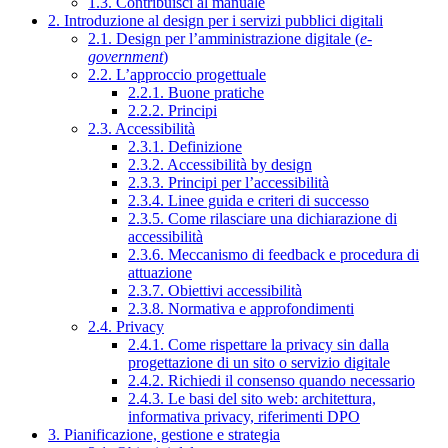
1.3. Contribuisci al manuale
2. Introduzione al design per i servizi pubblici digitali
2.1. Design per l’amministrazione digitale (
e-
government
)
2.2. L’approccio progettuale
2.2.1. Buone pratiche
2.2.2. Principi
2.3. Accessibilità
2.3.1. Definizione
2.3.2. Accessibilità by design
2.3.3. Principi per l’accessibilità
2.3.4. Linee guida e criteri di successo
2.3.5. Come rilasciare una dichiarazione di
accessibilità
2.3.6. Meccanismo di feedback e procedura di
attuazione
2.3.7. Obiettivi accessibilità
2.3.8. Normativa e approfondimenti
2.4. Privacy
2.4.1. Come rispettare la privacy sin dalla
progettazione di un sito o servizio digitale
2.4.2. Richiedi il consenso quando necessario
2.4.3. Le basi del sito web: architettura,
informativa privacy, riferimenti DPO
3. Pianificazione, gestione e strategia