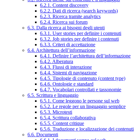
6.2.1. Content discovery
6.2.2. Dati di ricerca (search keywords)
6.2.3. Ricerca tramite analytics
6.2.4. Ricerca sui forum
6.3. Dalla ricerca ai bisogni degli utenti
6.3.1. User stories per definire i contenuti
6.3.2. Job stories per definire i contenuti
6.3.3. Criteri di accettazione
6.4. Architettura dell’informazione
6.4.1. Definire l’architettura dell’informazione
6.4.2. Alberatura
6.4.3. Flussi di interazione
6.4.4. Sistemi di navigazione
6.4.5. Tipologie di contenuto (content type)
6.4.6. Ontologie e standard
6.4.7. Vocabolari controllati e tassonomie
6.5. Scrittura e linguaggio
6.5.1. Come leggono le persone sul web
6.5.2. Le regole per un linguaggio semplice
6.5.3. Microtesti
6.5.4. Scrittura collaborativa
6.5.5. Content critique
6.5.6. Traduzione e localizzazione dei contenuti
6.6. Documenti