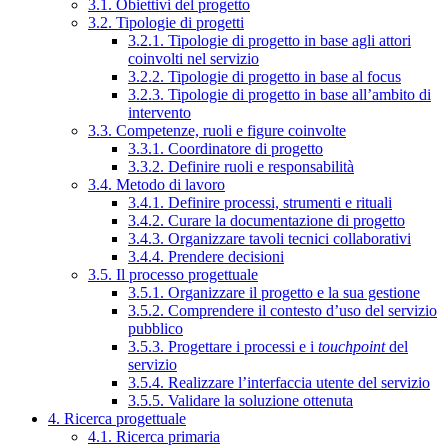
3.1. Obiettivi del progetto
3.2. Tipologie di progetti
3.2.1. Tipologie di progetto in base agli attori
coinvolti nel servizio
3.2.2. Tipologie di progetto in base al focus
3.2.3. Tipologie di progetto in base all’ambito di
intervento
3.3. Competenze, ruoli e figure coinvolte
3.3.1. Coordinatore di progetto
3.3.2. Definire ruoli e responsabilità
3.4. Metodo di lavoro
3.4.1. Definire processi, strumenti e rituali
3.4.2. Curare la documentazione di progetto
3.4.3. Organizzare tavoli tecnici collaborativi
3.4.4. Prendere decisioni
3.5. Il processo progettuale
3.5.1. Organizzare il progetto e la sua gestione
3.5.2. Comprendere il contesto d’uso del servizio
pubblico
3.5.3. Progettare i processi e i
touchpoint
del
servizio
3.5.4. Realizzare l’interfaccia utente del servizio
3.5.5. Validare la soluzione ottenuta
4. Ricerca progettuale
4.1. Ricerca primaria