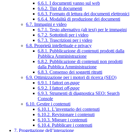
6.6.1. I documenti vanno sul web
6.6.2. Tipi di documenti
6.6.3. Formato di lettura dei documenti elettronici
6.6.4. Modalità di produzione dei documenti
6.7. Immagini e video
6.7.1. Testo alternativo (alt text) per le immagini
6.7.2. Sottotitoli per i video
6.7.3. Trascrizioni per i video
6.8. Proprietà intellettuale e privacy
6.8.1. Pubblicazione di contenuti prodotti dalla
Pubblica Amministrazione
6.8.2. Pubblicazione di contenuti non prodotti
dalla Pubblica Amministrazione
6.8.3. Consenso dei soggetti ritratti
6.9. Ottimizzazione per i motori di ricerca (SEO)
6.9.1. I fattori
on-page
6.9.2. I fattori
off-page
6.9.3. Strumenti di diagnostica SEO: Search
Console
6.10. Gestire i contenuti
6.10.1. L’inventario dei contenuti
6.10.2. Revisionare i contenuti
6.10.3. Migrare i contenuti
6.10.4. Pubblicare i contenuti
7. Progettazione dell’interazione