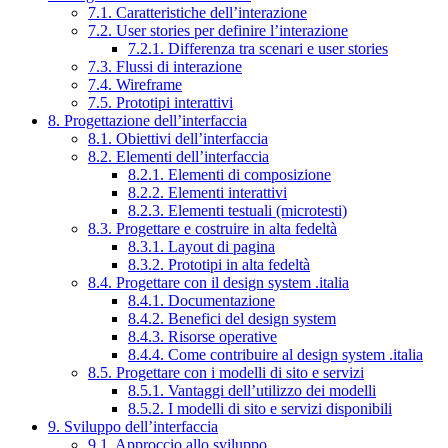
7.1. Caratteristiche dell’interazione
7.2. User stories per definire l’interazione
7.2.1. Differenza tra scenari e user stories
7.3. Flussi di interazione
7.4. Wireframe
7.5. Prototipi interattivi
8. Progettazione dell’interfaccia
8.1. Obiettivi dell’interfaccia
8.2. Elementi dell’interfaccia
8.2.1. Elementi di composizione
8.2.2. Elementi interattivi
8.2.3. Elementi testuali (microtesti)
8.3. Progettare e costruire in alta fedeltà
8.3.1. Layout di pagina
8.3.2. Prototipi in alta fedeltà
8.4. Progettare con il design system .italia
8.4.1. Documentazione
8.4.2. Benefici del design system
8.4.3. Risorse operative
8.4.4. Come contribuire al design system .italia
8.5. Progettare con i modelli di sito e servizi
8.5.1. Vantaggi dell’utilizzo dei modelli
8.5.2. I modelli di sito e servizi disponibili
9. Sviluppo dell’interfaccia
9.1. Approccio allo sviluppo