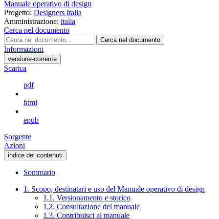
Manuale operativo di design
Progetto:
Designers Italia
Amministrazione:
italia
Cerca nel documento
Cerca nel documento
Informazioni
versione-corrente
Scarica
pdf
html
epub
Sorgente
Azioni
indice dei contenuti
Sommario
1. Scopo, destinatari e uso del Manuale operativo di design
1.1. Versionamento e storico
1.2. Consultazione del manuale
1.3. Contribuisci al manuale