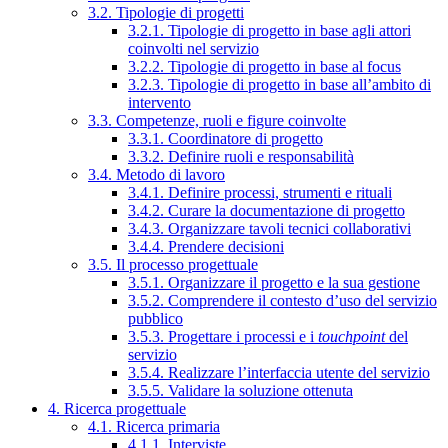
3.2. Tipologie di progetti
3.2.1. Tipologie di progetto in base agli attori
coinvolti nel servizio
3.2.2. Tipologie di progetto in base al focus
3.2.3. Tipologie di progetto in base all’ambito di
intervento
3.3. Competenze, ruoli e figure coinvolte
3.3.1. Coordinatore di progetto
3.3.2. Definire ruoli e responsabilità
3.4. Metodo di lavoro
3.4.1. Definire processi, strumenti e rituali
3.4.2. Curare la documentazione di progetto
3.4.3. Organizzare tavoli tecnici collaborativi
3.4.4. Prendere decisioni
3.5. Il processo progettuale
3.5.1. Organizzare il progetto e la sua gestione
3.5.2. Comprendere il contesto d’uso del servizio
pubblico
3.5.3. Progettare i processi e i
touchpoint
del
servizio
3.5.4. Realizzare l’interfaccia utente del servizio
3.5.5. Validare la soluzione ottenuta
4. Ricerca progettuale
4.1. Ricerca primaria
4.1.1. Interviste