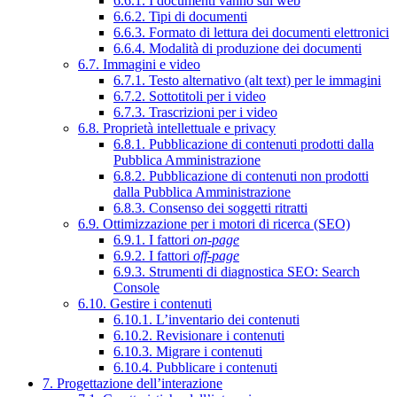
6.6.1. I documenti vanno sul web
6.6.2. Tipi di documenti
6.6.3. Formato di lettura dei documenti elettronici
6.6.4. Modalità di produzione dei documenti
6.7. Immagini e video
6.7.1. Testo alternativo (alt text) per le immagini
6.7.2. Sottotitoli per i video
6.7.3. Trascrizioni per i video
6.8. Proprietà intellettuale e privacy
6.8.1. Pubblicazione di contenuti prodotti dalla
Pubblica Amministrazione
6.8.2. Pubblicazione di contenuti non prodotti
dalla Pubblica Amministrazione
6.8.3. Consenso dei soggetti ritratti
6.9. Ottimizzazione per i motori di ricerca (SEO)
6.9.1. I fattori
on-page
6.9.2. I fattori
off-page
6.9.3. Strumenti di diagnostica SEO: Search
Console
6.10. Gestire i contenuti
6.10.1. L’inventario dei contenuti
6.10.2. Revisionare i contenuti
6.10.3. Migrare i contenuti
6.10.4. Pubblicare i contenuti
7. Progettazione dell’interazione