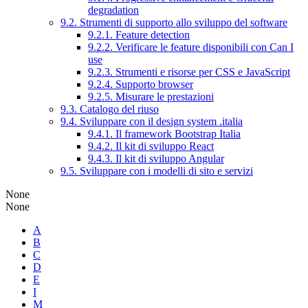
degradation
9.2. Strumenti di supporto allo sviluppo del software
9.2.1. Feature detection
9.2.2. Verificare le feature disponibili con Can I
use
9.2.3. Strumenti e risorse per CSS e JavaScript
9.2.4. Supporto browser
9.2.5. Misurare le prestazioni
9.3. Catalogo del riuso
9.4. Sviluppare con il design system .italia
9.4.1. Il framework Bootstrap Italia
9.4.2. Il kit di sviluppo React
9.4.3. Il kit di sviluppo Angular
9.5. Sviluppare con i modelli di sito e servizi
None
None
A
B
C
D
E
I
M