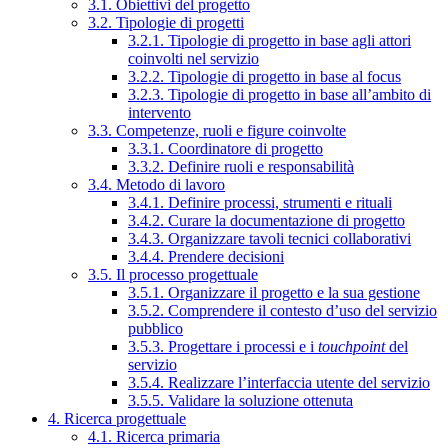
3.1. Obiettivi del progetto
3.2. Tipologie di progetti
3.2.1. Tipologie di progetto in base agli attori
coinvolti nel servizio
3.2.2. Tipologie di progetto in base al focus
3.2.3. Tipologie di progetto in base all’ambito di
intervento
3.3. Competenze, ruoli e figure coinvolte
3.3.1. Coordinatore di progetto
3.3.2. Definire ruoli e responsabilità
3.4. Metodo di lavoro
3.4.1. Definire processi, strumenti e rituali
3.4.2. Curare la documentazione di progetto
3.4.3. Organizzare tavoli tecnici collaborativi
3.4.4. Prendere decisioni
3.5. Il processo progettuale
3.5.1. Organizzare il progetto e la sua gestione
3.5.2. Comprendere il contesto d’uso del servizio
pubblico
3.5.3. Progettare i processi e i
touchpoint
del
servizio
3.5.4. Realizzare l’interfaccia utente del servizio
3.5.5. Validare la soluzione ottenuta
4. Ricerca progettuale
4.1. Ricerca primaria