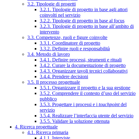
3.2. Tipologie di progetti
3.2.1. Tipologie di progetto in base agli attori
coinvolti nel servizio
3.2.2. Tipologie di progetto in base al focus
3.2.3. Tipologie di progetto in base all’ambito di
intervento
3.3. Competenze, ruoli e figure coinvolte
3.3.1. Coordinatore di progetto
3.3.2. Definire ruoli e responsabilità
3.4. Metodo di lavoro
3.4.1. Definire processi, strumenti e rituali
3.4.2. Curare la documentazione di progetto
3.4.3. Organizzare tavoli tecnici collaborativi
3.4.4. Prendere decisioni
3.5. Il processo progettuale
3.5.1. Organizzare il progetto e la sua gestione
3.5.2. Comprendere il contesto d’uso del servizio
pubblico
3.5.3. Progettare i processi e i
touchpoint
del
servizio
3.5.4. Realizzare l’interfaccia utente del servizio
3.5.5. Validare la soluzione ottenuta
4. Ricerca progettuale
4.1. Ricerca primaria
4.1.1. Interviste