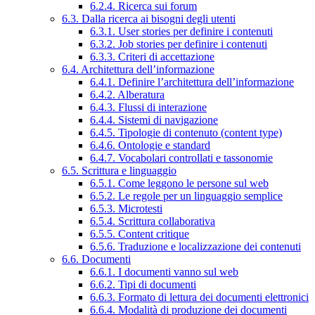
6.2.4. Ricerca sui forum
6.3. Dalla ricerca ai bisogni degli utenti
6.3.1. User stories per definire i contenuti
6.3.2. Job stories per definire i contenuti
6.3.3. Criteri di accettazione
6.4. Architettura dell’informazione
6.4.1. Definire l’architettura dell’informazione
6.4.2. Alberatura
6.4.3. Flussi di interazione
6.4.4. Sistemi di navigazione
6.4.5. Tipologie di contenuto (content type)
6.4.6. Ontologie e standard
6.4.7. Vocabolari controllati e tassonomie
6.5. Scrittura e linguaggio
6.5.1. Come leggono le persone sul web
6.5.2. Le regole per un linguaggio semplice
6.5.3. Microtesti
6.5.4. Scrittura collaborativa
6.5.5. Content critique
6.5.6. Traduzione e localizzazione dei contenuti
6.6. Documenti
6.6.1. I documenti vanno sul web
6.6.2. Tipi di documenti
6.6.3. Formato di lettura dei documenti elettronici
6.6.4. Modalità di produzione dei documenti