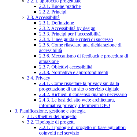
2.2. L’approccio progettuale
2.2.1. Buone pratiche
2.2.2. Principi
2.3. Accessibilità
2.3.1. Definizione
2.3.2. Accessibilità by design
2.3.3. Principi per l’accessibilità
2.3.4. Linee guida e criteri di successo
2.3.5. Come rilasciare una dichiarazione di
accessibilità
2.3.6. Meccanismo di feedback e procedura di
attuazione
2.3.7. Obiettivi accessibilità
2.3.8. Normativa e approfondimenti
2.4. Privacy
2.4.1. Come rispettare la privacy sin dalla
progettazione di un sito o servizio digitale
2.4.2. Richiedi il consenso quando necessario
2.4.3. Le basi del sito web: architettura,
informativa privacy, riferimenti DPO
3. Pianificazione, gestione e strategia
3.1. Obiettivi del progetto
3.2. Tipologie di progetti
3.2.1. Tipologie di progetto in base agli attori
coinvolti nel servizio