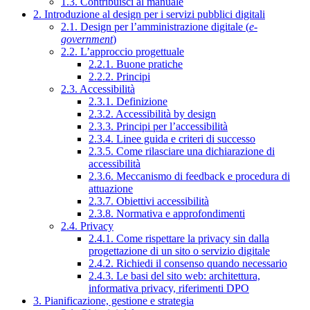
1.3. Contribuisci al manuale
2. Introduzione al design per i servizi pubblici digitali
2.1. Design per l’amministrazione digitale (
e-
government
)
2.2. L’approccio progettuale
2.2.1. Buone pratiche
2.2.2. Principi
2.3. Accessibilità
2.3.1. Definizione
2.3.2. Accessibilità by design
2.3.3. Principi per l’accessibilità
2.3.4. Linee guida e criteri di successo
2.3.5. Come rilasciare una dichiarazione di
accessibilità
2.3.6. Meccanismo di feedback e procedura di
attuazione
2.3.7. Obiettivi accessibilità
2.3.8. Normativa e approfondimenti
2.4. Privacy
2.4.1. Come rispettare la privacy sin dalla
progettazione di un sito o servizio digitale
2.4.2. Richiedi il consenso quando necessario
2.4.3. Le basi del sito web: architettura,
informativa privacy, riferimenti DPO
3. Pianificazione, gestione e strategia