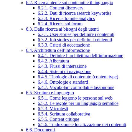
6.2. Ricerca utente sui contenuti e il linguaggio
6.2.1. Content discovery
6.2.2. Dati di ricerca (search keywords)
6.2.3. Ricerca tramite analytics
6.2.4. Ricerca sui forum
6.3. Dalla ricerca ai bisogni degli utenti
6.3.1. User stories per definire i contenuti
6.3.2. Job stories per definire i contenuti
6.3.3. Criteri di accettazione
6.4. Architettura dell’informazione
6.4.1. Definire l’architettura dell’informazione
6.4.2. Alberatura
6.4.3. Flussi di interazione
6.4.4. Sistemi di navigazione
6.4.5. Tipologie di contenuto (content type)
6.4.6. Ontologie e standard
6.4.7. Vocabolari controllati e tassonomie
6.5. Scrittura e linguaggio
6.5.1. Come leggono le persone sul web
6.5.2. Le regole per un linguaggio semplice
6.5.3. Microtesti
6.5.4. Scrittura collaborativa
6.5.5. Content critique
6.5.6. Traduzione e localizzazione dei contenuti
6.6. Documenti