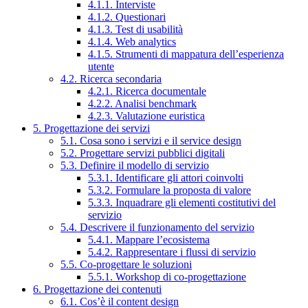
4.1.1. Interviste
4.1.2. Questionari
4.1.3. Test di usabilità
4.1.4. Web analytics
4.1.5. Strumenti di mappatura dell’esperienza
utente
4.2. Ricerca secondaria
4.2.1. Ricerca documentale
4.2.2. Analisi benchmark
4.2.3. Valutazione euristica
5. Progettazione dei servizi
5.1. Cosa sono i servizi e il service design
5.2. Progettare servizi pubblici digitali
5.3. Definire il modello di servizio
5.3.1. Identificare gli attori coinvolti
5.3.2. Formulare la proposta di valore
5.3.3. Inquadrare gli elementi costitutivi del
servizio
5.4. Descrivere il funzionamento del servizio
5.4.1. Mappare l’ecosistema
5.4.2. Rappresentare i flussi di servizio
5.5. Co-progettare le soluzioni
5.5.1. Workshop di co-progettazione
6. Progettazione dei contenuti
6.1. Cos’è il content design