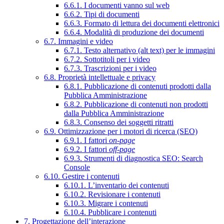
6.6.1. I documenti vanno sul web
6.6.2. Tipi di documenti
6.6.3. Formato di lettura dei documenti elettronici
6.6.4. Modalità di produzione dei documenti
6.7. Immagini e video
6.7.1. Testo alternativo (alt text) per le immagini
6.7.2. Sottotitoli per i video
6.7.3. Trascrizioni per i video
6.8. Proprietà intellettuale e privacy
6.8.1. Pubblicazione di contenuti prodotti dalla
Pubblica Amministrazione
6.8.2. Pubblicazione di contenuti non prodotti
dalla Pubblica Amministrazione
6.8.3. Consenso dei soggetti ritratti
6.9. Ottimizzazione per i motori di ricerca (SEO)
6.9.1. I fattori
on-page
6.9.2. I fattori
off-page
6.9.3. Strumenti di diagnostica SEO: Search
Console
6.10. Gestire i contenuti
6.10.1. L’inventario dei contenuti
6.10.2. Revisionare i contenuti
6.10.3. Migrare i contenuti
6.10.4. Pubblicare i contenuti
7. Progettazione dell’interazione