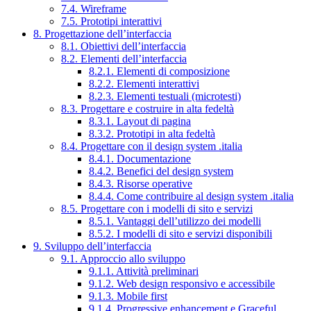
7.4. Wireframe
7.5. Prototipi interattivi
8. Progettazione dell’interfaccia
8.1. Obiettivi dell’interfaccia
8.2. Elementi dell’interfaccia
8.2.1. Elementi di composizione
8.2.2. Elementi interattivi
8.2.3. Elementi testuali (microtesti)
8.3. Progettare e costruire in alta fedeltà
8.3.1. Layout di pagina
8.3.2. Prototipi in alta fedeltà
8.4. Progettare con il design system .italia
8.4.1. Documentazione
8.4.2. Benefici del design system
8.4.3. Risorse operative
8.4.4. Come contribuire al design system .italia
8.5. Progettare con i modelli di sito e servizi
8.5.1. Vantaggi dell’utilizzo dei modelli
8.5.2. I modelli di sito e servizi disponibili
9. Sviluppo dell’interfaccia
9.1. Approccio allo sviluppo
9.1.1. Attività preliminari
9.1.2. Web design responsivo e accessibile
9.1.3. Mobile first
9.1.4. Progressive enhancement e Graceful