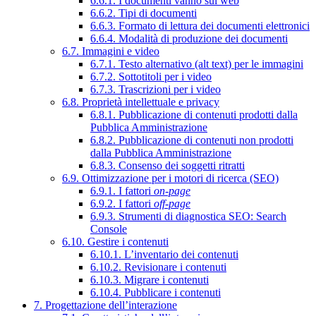
6.6.1. I documenti vanno sul web
6.6.2. Tipi di documenti
6.6.3. Formato di lettura dei documenti elettronici
6.6.4. Modalità di produzione dei documenti
6.7. Immagini e video
6.7.1. Testo alternativo (alt text) per le immagini
6.7.2. Sottotitoli per i video
6.7.3. Trascrizioni per i video
6.8. Proprietà intellettuale e privacy
6.8.1. Pubblicazione di contenuti prodotti dalla
Pubblica Amministrazione
6.8.2. Pubblicazione di contenuti non prodotti
dalla Pubblica Amministrazione
6.8.3. Consenso dei soggetti ritratti
6.9. Ottimizzazione per i motori di ricerca (SEO)
6.9.1. I fattori
on-page
6.9.2. I fattori
off-page
6.9.3. Strumenti di diagnostica SEO: Search
Console
6.10. Gestire i contenuti
6.10.1. L’inventario dei contenuti
6.10.2. Revisionare i contenuti
6.10.3. Migrare i contenuti
6.10.4. Pubblicare i contenuti
7. Progettazione dell’interazione