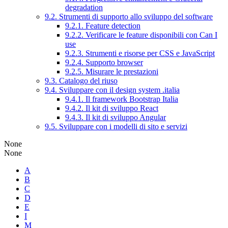
degradation
9.2. Strumenti di supporto allo sviluppo del software
9.2.1. Feature detection
9.2.2. Verificare le feature disponibili con Can I
use
9.2.3. Strumenti e risorse per CSS e JavaScript
9.2.4. Supporto browser
9.2.5. Misurare le prestazioni
9.3. Catalogo del riuso
9.4. Sviluppare con il design system .italia
9.4.1. Il framework Bootstrap Italia
9.4.2. Il kit di sviluppo React
9.4.3. Il kit di sviluppo Angular
9.5. Sviluppare con i modelli di sito e servizi
None
None
A
B
C
D
E
I
M