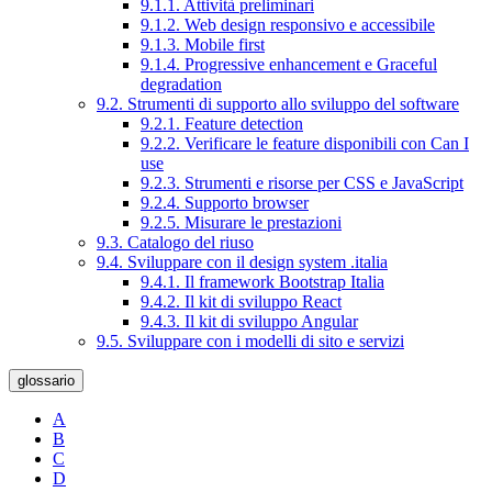
9.1.1. Attività preliminari
9.1.2. Web design responsivo e accessibile
9.1.3. Mobile first
9.1.4. Progressive enhancement e Graceful
degradation
9.2. Strumenti di supporto allo sviluppo del software
9.2.1. Feature detection
9.2.2. Verificare le feature disponibili con Can I
use
9.2.3. Strumenti e risorse per CSS e JavaScript
9.2.4. Supporto browser
9.2.5. Misurare le prestazioni
9.3. Catalogo del riuso
9.4. Sviluppare con il design system .italia
9.4.1. Il framework Bootstrap Italia
9.4.2. Il kit di sviluppo React
9.4.3. Il kit di sviluppo Angular
9.5. Sviluppare con i modelli di sito e servizi
glossario
A
B
C
D