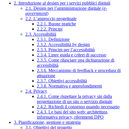
2. Introduzione al design per i servizi pubblici digitali
2.1. Design per l’amministrazione digitale (
e-
government
)
2.2. L’approccio progettuale
2.2.1. Buone pratiche
2.2.2. Principi
2.3. Accessibilità
2.3.1. Definizione
2.3.2. Accessibilità by design
2.3.3. Principi per l’accessibilità
2.3.4. Linee guida e criteri di successo
2.3.5. Come rilasciare una dichiarazione di
accessibilità
2.3.6. Meccanismo di feedback e procedura di
attuazione
2.3.7. Obiettivi accessibilità
2.3.8. Normativa e approfondimenti
2.4. Privacy
2.4.1. Come rispettare la privacy sin dalla
progettazione di un sito o servizio digitale
2.4.2. Richiedi il consenso quando necessario
2.4.3. Le basi del sito web: architettura,
informativa privacy, riferimenti DPO
3. Pianificazione, gestione e strategia
3.1. Obiettivi del progetto