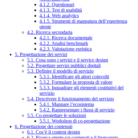
4.1.2. Questionari
4.1.3. Test di usabilità
4.1.4. Web analytics
4.1.5. Strumenti di mappatura dell’esperienza
utente
4.2. Ricerca secondaria
4.2.1. Ricerca documentale
4.2.2. Analisi benchmark
4.2.3. Valutazione euristica
5. Progettazione dei servizi
5.1. Cosa sono i servizi e il service design
5.2. Progettare servizi pubblici digitali
5.3. Definire il modello di servizio
5.3.1. Identificare gli attori coinvolti
5.3.2. Formulare la proposta di valore
5.3.3. Inquadrare gli elementi costitutivi del
servizio
5.4. Descrivere il funzionamento del servizio
5.4.1. Mappare l’ecosistema
5.4.2. Rappresentare i flussi di servizio
5.5. Co-progettare le soluzioni
5.5.1. Workshop di co-progettazione
6. Progettazione dei contenuti
6.1. Cos’è il content design
6.2. Ricerca utente sui contenuti e il linguaggio