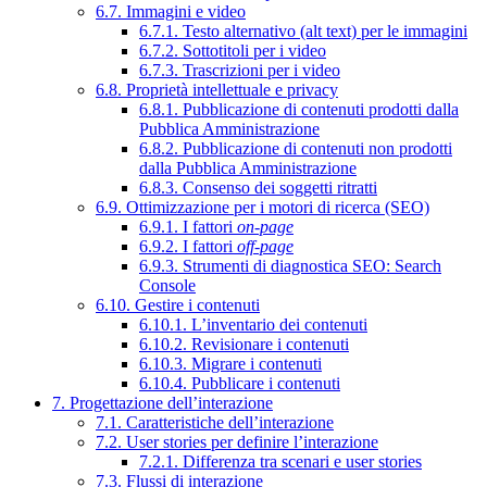
6.7. Immagini e video
6.7.1. Testo alternativo (alt text) per le immagini
6.7.2. Sottotitoli per i video
6.7.3. Trascrizioni per i video
6.8. Proprietà intellettuale e privacy
6.8.1. Pubblicazione di contenuti prodotti dalla
Pubblica Amministrazione
6.8.2. Pubblicazione di contenuti non prodotti
dalla Pubblica Amministrazione
6.8.3. Consenso dei soggetti ritratti
6.9. Ottimizzazione per i motori di ricerca (SEO)
6.9.1. I fattori
on-page
6.9.2. I fattori
off-page
6.9.3. Strumenti di diagnostica SEO: Search
Console
6.10. Gestire i contenuti
6.10.1. L’inventario dei contenuti
6.10.2. Revisionare i contenuti
6.10.3. Migrare i contenuti
6.10.4. Pubblicare i contenuti
7. Progettazione dell’interazione
7.1. Caratteristiche dell’interazione
7.2. User stories per definire l’interazione
7.2.1. Differenza tra scenari e user stories
7.3. Flussi di interazione