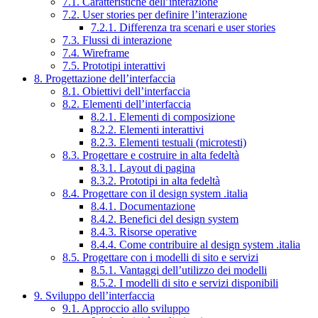
7.1. Caratteristiche dell’interazione
7.2. User stories per definire l’interazione
7.2.1. Differenza tra scenari e user stories
7.3. Flussi di interazione
7.4. Wireframe
7.5. Prototipi interattivi
8. Progettazione dell’interfaccia
8.1. Obiettivi dell’interfaccia
8.2. Elementi dell’interfaccia
8.2.1. Elementi di composizione
8.2.2. Elementi interattivi
8.2.3. Elementi testuali (microtesti)
8.3. Progettare e costruire in alta fedeltà
8.3.1. Layout di pagina
8.3.2. Prototipi in alta fedeltà
8.4. Progettare con il design system .italia
8.4.1. Documentazione
8.4.2. Benefici del design system
8.4.3. Risorse operative
8.4.4. Come contribuire al design system .italia
8.5. Progettare con i modelli di sito e servizi
8.5.1. Vantaggi dell’utilizzo dei modelli
8.5.2. I modelli di sito e servizi disponibili
9. Sviluppo dell’interfaccia
9.1. Approccio allo sviluppo