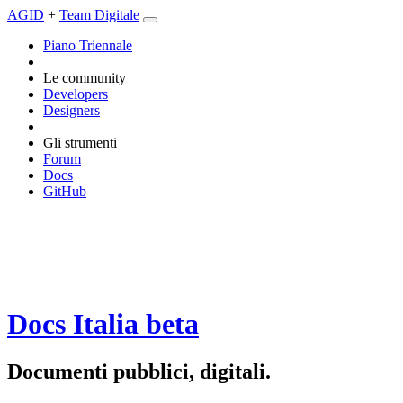
AGID
+
Team Digitale
Piano Triennale
Le community
Developers
Designers
Gli strumenti
Forum
Docs
GitHub
Docs Italia
beta
Documenti pubblici, digitali.