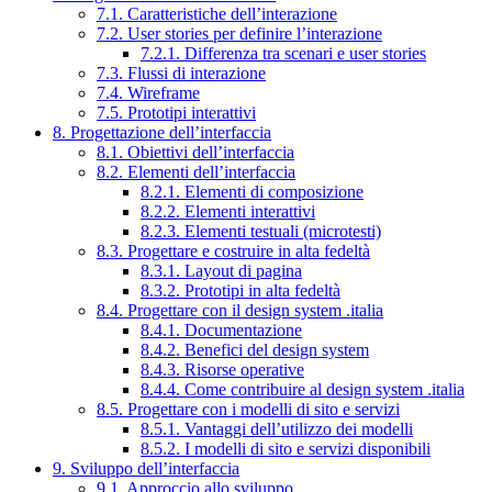
7.1. Caratteristiche dell’interazione
7.2. User stories per definire l’interazione
7.2.1. Differenza tra scenari e user stories
7.3. Flussi di interazione
7.4. Wireframe
7.5. Prototipi interattivi
8. Progettazione dell’interfaccia
8.1. Obiettivi dell’interfaccia
8.2. Elementi dell’interfaccia
8.2.1. Elementi di composizione
8.2.2. Elementi interattivi
8.2.3. Elementi testuali (microtesti)
8.3. Progettare e costruire in alta fedeltà
8.3.1. Layout di pagina
8.3.2. Prototipi in alta fedeltà
8.4. Progettare con il design system .italia
8.4.1. Documentazione
8.4.2. Benefici del design system
8.4.3. Risorse operative
8.4.4. Come contribuire al design system .italia
8.5. Progettare con i modelli di sito e servizi
8.5.1. Vantaggi dell’utilizzo dei modelli
8.5.2. I modelli di sito e servizi disponibili
9. Sviluppo dell’interfaccia
9.1. Approccio allo sviluppo