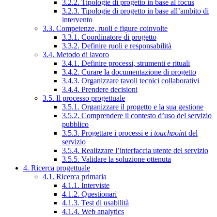
3.2.2. Tipologie di progetto in base al focus
3.2.3. Tipologie di progetto in base all’ambito di
intervento
3.3. Competenze, ruoli e figure coinvolte
3.3.1. Coordinatore di progetto
3.3.2. Definire ruoli e responsabilità
3.4. Metodo di lavoro
3.4.1. Definire processi, strumenti e rituali
3.4.2. Curare la documentazione di progetto
3.4.3. Organizzare tavoli tecnici collaborativi
3.4.4. Prendere decisioni
3.5. Il processo progettuale
3.5.1. Organizzare il progetto e la sua gestione
3.5.2. Comprendere il contesto d’uso del servizio
pubblico
3.5.3. Progettare i processi e i
touchpoint
del
servizio
3.5.4. Realizzare l’interfaccia utente del servizio
3.5.5. Validare la soluzione ottenuta
4. Ricerca progettuale
4.1. Ricerca primaria
4.1.1. Interviste
4.1.2. Questionari
4.1.3. Test di usabilità
4.1.4. Web analytics