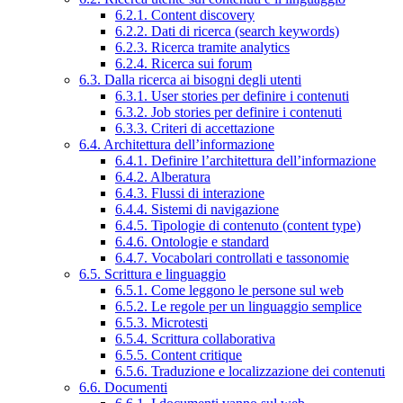
6.2.1. Content discovery
6.2.2. Dati di ricerca (search keywords)
6.2.3. Ricerca tramite analytics
6.2.4. Ricerca sui forum
6.3. Dalla ricerca ai bisogni degli utenti
6.3.1. User stories per definire i contenuti
6.3.2. Job stories per definire i contenuti
6.3.3. Criteri di accettazione
6.4. Architettura dell’informazione
6.4.1. Definire l’architettura dell’informazione
6.4.2. Alberatura
6.4.3. Flussi di interazione
6.4.4. Sistemi di navigazione
6.4.5. Tipologie di contenuto (content type)
6.4.6. Ontologie e standard
6.4.7. Vocabolari controllati e tassonomie
6.5. Scrittura e linguaggio
6.5.1. Come leggono le persone sul web
6.5.2. Le regole per un linguaggio semplice
6.5.3. Microtesti
6.5.4. Scrittura collaborativa
6.5.5. Content critique
6.5.6. Traduzione e localizzazione dei contenuti
6.6. Documenti