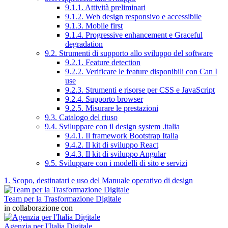
9.1.1. Attività preliminari
9.1.2. Web design responsivo e accessibile
9.1.3. Mobile first
9.1.4. Progressive enhancement e Graceful
degradation
9.2. Strumenti di supporto allo sviluppo del software
9.2.1. Feature detection
9.2.2. Verificare le feature disponibili con Can I
use
9.2.3. Strumenti e risorse per CSS e JavaScript
9.2.4. Supporto browser
9.2.5. Misurare le prestazioni
9.3. Catalogo del riuso
9.4. Sviluppare con il design system .italia
9.4.1. Il framework Bootstrap Italia
9.4.2. Il kit di sviluppo React
9.4.3. Il kit di sviluppo Angular
9.5. Sviluppare con i modelli di sito e servizi
1. Scopo, destinatari e uso del Manuale operativo di design
Team per la Trasformazione Digitale
in collaborazione con
Agenzia per l'Italia Digitale