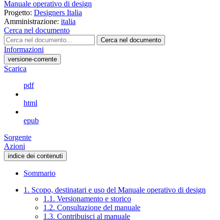
Manuale operativo di design
Progetto:
Designers Italia
Amministrazione:
italia
Cerca nel documento
Cerca nel documento
Informazioni
versione-corrente
Scarica
pdf
html
epub
Sorgente
Azioni
indice dei contenuti
Sommario
1. Scopo, destinatari e uso del Manuale operativo di design
1.1. Versionamento e storico
1.2. Consultazione del manuale
1.3. Contribuisci al manuale