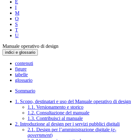
E
I
M
O
S
T
U
Manuale operativo di design
indici e glossario
contenuti
figure
tabelle
glossario
Sommario
1. Scopo, destinatari e uso del Manuale operativo di design
1.1. Versionamento e storico
1.2. Consultazione del manuale
1.3. Contribuisci al manuale
2. Introduzione al design per i servizi pubblici digitali
2.1. Design per l’amministrazione digitale (
e-
government
)