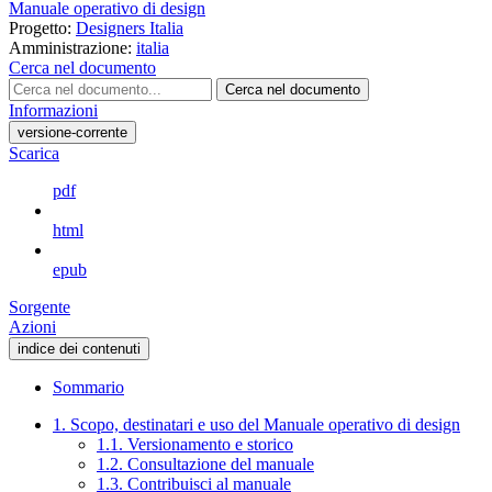
Manuale operativo di design
Progetto:
Designers Italia
Amministrazione:
italia
Cerca nel documento
Cerca nel documento
Informazioni
versione-corrente
Scarica
pdf
html
epub
Sorgente
Azioni
indice dei contenuti
Sommario
1. Scopo, destinatari e uso del Manuale operativo di design
1.1. Versionamento e storico
1.2. Consultazione del manuale
1.3. Contribuisci al manuale