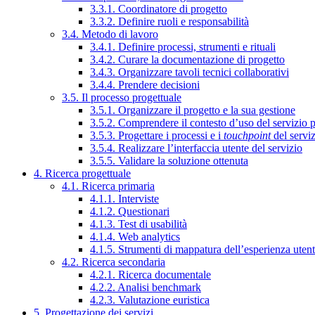
3.3.1. Coordinatore di progetto
3.3.2. Definire ruoli e responsabilità
3.4. Metodo di lavoro
3.4.1. Definire processi, strumenti e rituali
3.4.2. Curare la documentazione di progetto
3.4.3. Organizzare tavoli tecnici collaborativi
3.4.4. Prendere decisioni
3.5. Il processo progettuale
3.5.1. Organizzare il progetto e la sua gestione
3.5.2. Comprendere il contesto d’uso del servizio 
3.5.3. Progettare i processi e i
touchpoint
del servi
3.5.4. Realizzare l’interfaccia utente del servizio
3.5.5. Validare la soluzione ottenuta
4. Ricerca progettuale
4.1. Ricerca primaria
4.1.1. Interviste
4.1.2. Questionari
4.1.3. Test di usabilità
4.1.4. Web analytics
4.1.5. Strumenti di mappatura dell’esperienza uten
4.2. Ricerca secondaria
4.2.1. Ricerca documentale
4.2.2. Analisi benchmark
4.2.3. Valutazione euristica
5. Progettazione dei servizi