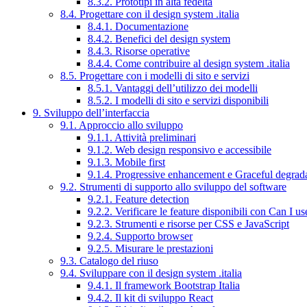
8.3.2. Prototipi in alta fedeltà
8.4. Progettare con il design system .italia
8.4.1. Documentazione
8.4.2. Benefici del design system
8.4.3. Risorse operative
8.4.4. Come contribuire al design system .italia
8.5. Progettare con i modelli di sito e servizi
8.5.1. Vantaggi dell’utilizzo dei modelli
8.5.2. I modelli di sito e servizi disponibili
9. Sviluppo dell’interfaccia
9.1. Approccio allo sviluppo
9.1.1. Attività preliminari
9.1.2. Web design responsivo e accessibile
9.1.3. Mobile first
9.1.4. Progressive enhancement e Graceful degrad
9.2. Strumenti di supporto allo sviluppo del software
9.2.1. Feature detection
9.2.2. Verificare le feature disponibili con Can I us
9.2.3. Strumenti e risorse per CSS e JavaScript
9.2.4. Supporto browser
9.2.5. Misurare le prestazioni
9.3. Catalogo del riuso
9.4. Sviluppare con il design system .italia
9.4.1. Il framework Bootstrap Italia
9.4.2. Il kit di sviluppo React