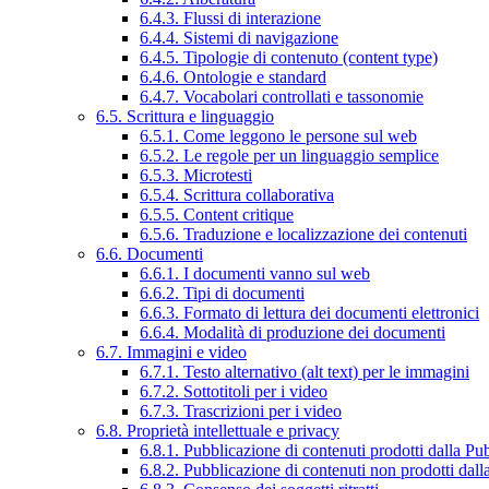
6.4.3. Flussi di interazione
6.4.4. Sistemi di navigazione
6.4.5. Tipologie di contenuto (content type)
6.4.6. Ontologie e standard
6.4.7. Vocabolari controllati e tassonomie
6.5. Scrittura e linguaggio
6.5.1. Come leggono le persone sul web
6.5.2. Le regole per un linguaggio semplice
6.5.3. Microtesti
6.5.4. Scrittura collaborativa
6.5.5. Content critique
6.5.6. Traduzione e localizzazione dei contenuti
6.6. Documenti
6.6.1. I documenti vanno sul web
6.6.2. Tipi di documenti
6.6.3. Formato di lettura dei documenti elettronici
6.6.4. Modalità di produzione dei documenti
6.7. Immagini e video
6.7.1. Testo alternativo (alt text) per le immagini
6.7.2. Sottotitoli per i video
6.7.3. Trascrizioni per i video
6.8. Proprietà intellettuale e privacy
6.8.1. Pubblicazione di contenuti prodotti dalla P
6.8.2. Pubblicazione di contenuti non prodotti dal