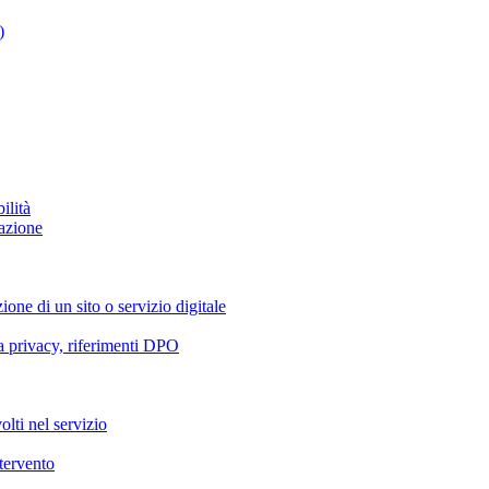
)
ilità
azione
ione di un sito o servizio digitale
va privacy, riferimenti DPO
olti nel servizio
ntervento