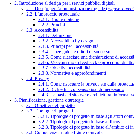
2. Introduzione al design per i servizi pubblici digitali
2.1. Design per l’amministrazione digitale (
e-government
2.2. L’approccio progettuale
2.2.1. Buone pratiche
2.2.2. Principi
2.3. Accessibilità
2.3.1. Definizione
2.3.2. Accessibilità by design
2.3.3. Principi per l’accessibilità
2.3.4. Linee guida e criteri di successo
2.3.5. Come rilasciare una dichiarazione di accessib
2.3.6. Meccanismo di feedback e procedura di attu
2.3.7. Obiettivi accessibilità
2.3.8. Normativa e approfondimenti
2.4. Privacy
2.4.1. Come rispettare la privacy sin dalla progettaz
2.4.2. Richiedi il consenso quando necessario
2.4.3. Le basi del sito web: architettura, informati
3. Pianificazione, gestione e strategia
3.1. Obiettivi del progetto
3.2. Tipologie di progetti
3.2.1. Tipologie di progetto in base agli attori coinv
3.2.2. Tipologie di progetto in base al focus
3.2.3. Tipologie di progetto in base all’ambito di i
3.3. Competenze, ruoli e figure coinvolte