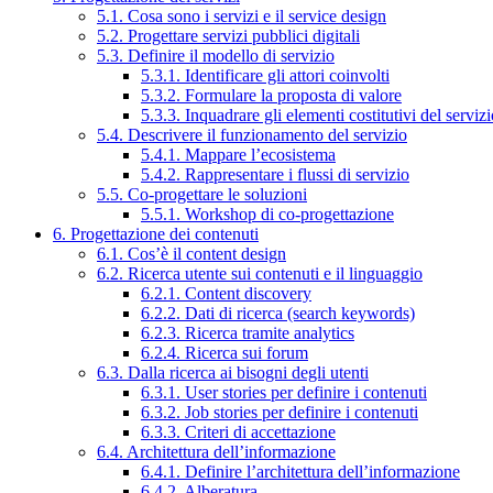
5.1. Cosa sono i servizi e il service design
5.2. Progettare servizi pubblici digitali
5.3. Definire il modello di servizio
5.3.1. Identificare gli attori coinvolti
5.3.2. Formulare la proposta di valore
5.3.3. Inquadrare gli elementi costitutivi del serviz
5.4. Descrivere il funzionamento del servizio
5.4.1. Mappare l’ecosistema
5.4.2. Rappresentare i flussi di servizio
5.5. Co-progettare le soluzioni
5.5.1. Workshop di co-progettazione
6. Progettazione dei contenuti
6.1. Cos’è il content design
6.2. Ricerca utente sui contenuti e il linguaggio
6.2.1. Content discovery
6.2.2. Dati di ricerca (search keywords)
6.2.3. Ricerca tramite analytics
6.2.4. Ricerca sui forum
6.3. Dalla ricerca ai bisogni degli utenti
6.3.1. User stories per definire i contenuti
6.3.2. Job stories per definire i contenuti
6.3.3. Criteri di accettazione
6.4. Architettura dell’informazione
6.4.1. Definire l’architettura dell’informazione
6.4.2. Alberatura