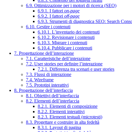
6.8.3. Consenso dei soggetti ritratti
6.9. Ottimizzazione per i motori di ricerca (SEO)
6.9.1. I fattori
on-page
6.9.2. I fattori
off-page
6.9.3. Strumenti di diagnostica SEO: Search Cons
6.10. Gestire i contenuti
6.10.1. L’inventario dei contenuti
6.10.2. Revisionare i contenuti
6.10.3. Migrare i contenuti
6.10.4. Pubblicare i contenuti
7. Progettazione dell’interazione
7.1. Caratteristiche dell’interazione
7.2. User stories per definire l’interazione
7.2.1. Differenza tra scenari e user stories
7.3. Flussi di interazione
7.4. Wireframe
7.5. Prototipi interattivi
8. Progettazione dell’interfaccia
8.1. Obiettivi dell’interfaccia
8.2. Elementi dell’interfaccia
8.2.1. Elementi di composizione
8.2.2. Elementi interattivi
8.2.3. Elementi testuali (microtesti)
8.3. Progettare e costruire in alta fedeltà
8.3.1. Layout di pagina