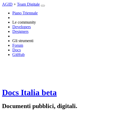
AGID
+
Team Digitale
Piano Triennale
Le community
Developers
Designers
Gli strumenti
Forum
Docs
GitHub
Docs Italia
beta
Documenti pubblici, digitali.