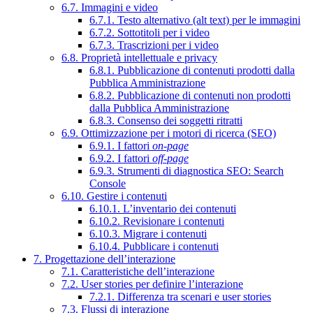
6.7. Immagini e video
6.7.1. Testo alternativo (alt text) per le immagini
6.7.2. Sottotitoli per i video
6.7.3. Trascrizioni per i video
6.8. Proprietà intellettuale e privacy
6.8.1. Pubblicazione di contenuti prodotti dalla
Pubblica Amministrazione
6.8.2. Pubblicazione di contenuti non prodotti
dalla Pubblica Amministrazione
6.8.3. Consenso dei soggetti ritratti
6.9. Ottimizzazione per i motori di ricerca (SEO)
6.9.1. I fattori
on-page
6.9.2. I fattori
off-page
6.9.3. Strumenti di diagnostica SEO: Search
Console
6.10. Gestire i contenuti
6.10.1. L’inventario dei contenuti
6.10.2. Revisionare i contenuti
6.10.3. Migrare i contenuti
6.10.4. Pubblicare i contenuti
7. Progettazione dell’interazione
7.1. Caratteristiche dell’interazione
7.2. User stories per definire l’interazione
7.2.1. Differenza tra scenari e user stories
7.3. Flussi di interazione