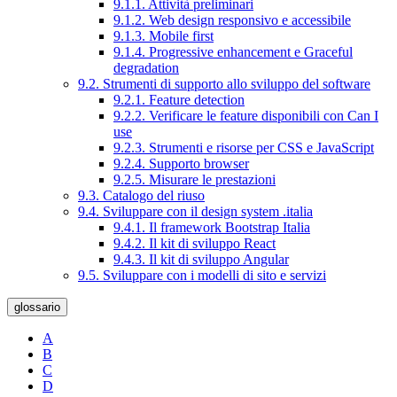
9.1.1. Attività preliminari
9.1.2. Web design responsivo e accessibile
9.1.3. Mobile first
9.1.4. Progressive enhancement e Graceful
degradation
9.2. Strumenti di supporto allo sviluppo del software
9.2.1. Feature detection
9.2.2. Verificare le feature disponibili con Can I
use
9.2.3. Strumenti e risorse per CSS e JavaScript
9.2.4. Supporto browser
9.2.5. Misurare le prestazioni
9.3. Catalogo del riuso
9.4. Sviluppare con il design system .italia
9.4.1. Il framework Bootstrap Italia
9.4.2. Il kit di sviluppo React
9.4.3. Il kit di sviluppo Angular
9.5. Sviluppare con i modelli di sito e servizi
glossario
A
B
C
D