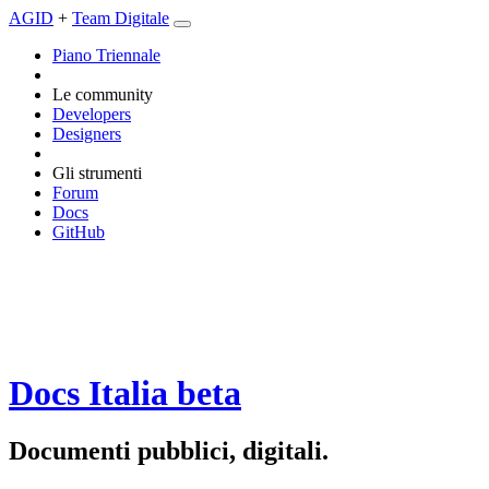
AGID
+
Team Digitale
Piano Triennale
Le community
Developers
Designers
Gli strumenti
Forum
Docs
GitHub
Docs Italia
beta
Documenti pubblici, digitali.