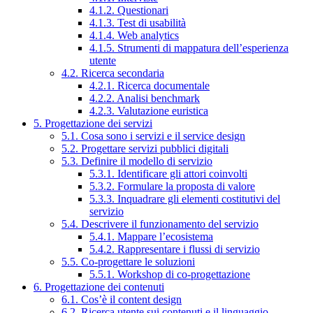
4.1.2. Questionari
4.1.3. Test di usabilità
4.1.4. Web analytics
4.1.5. Strumenti di mappatura dell’esperienza
utente
4.2. Ricerca secondaria
4.2.1. Ricerca documentale
4.2.2. Analisi benchmark
4.2.3. Valutazione euristica
5. Progettazione dei servizi
5.1. Cosa sono i servizi e il service design
5.2. Progettare servizi pubblici digitali
5.3. Definire il modello di servizio
5.3.1. Identificare gli attori coinvolti
5.3.2. Formulare la proposta di valore
5.3.3. Inquadrare gli elementi costitutivi del
servizio
5.4. Descrivere il funzionamento del servizio
5.4.1. Mappare l’ecosistema
5.4.2. Rappresentare i flussi di servizio
5.5. Co-progettare le soluzioni
5.5.1. Workshop di co-progettazione
6. Progettazione dei contenuti
6.1. Cos’è il content design
6.2. Ricerca utente sui contenuti e il linguaggio