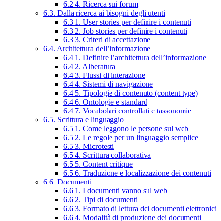
6.2.4. Ricerca sui forum
6.3. Dalla ricerca ai bisogni degli utenti
6.3.1. User stories per definire i contenuti
6.3.2. Job stories per definire i contenuti
6.3.3. Criteri di accettazione
6.4. Architettura dell’informazione
6.4.1. Definire l’architettura dell’informazione
6.4.2. Alberatura
6.4.3. Flussi di interazione
6.4.4. Sistemi di navigazione
6.4.5. Tipologie di contenuto (content type)
6.4.6. Ontologie e standard
6.4.7. Vocabolari controllati e tassonomie
6.5. Scrittura e linguaggio
6.5.1. Come leggono le persone sul web
6.5.2. Le regole per un linguaggio semplice
6.5.3. Microtesti
6.5.4. Scrittura collaborativa
6.5.5. Content critique
6.5.6. Traduzione e localizzazione dei contenuti
6.6. Documenti
6.6.1. I documenti vanno sul web
6.6.2. Tipi di documenti
6.6.3. Formato di lettura dei documenti elettronici
6.6.4. Modalità di produzione dei documenti