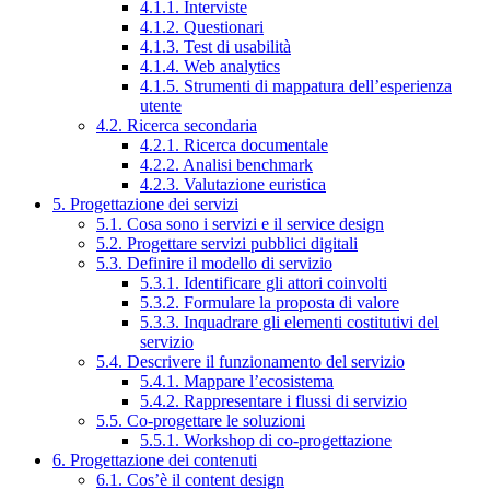
4.1.1. Interviste
4.1.2. Questionari
4.1.3. Test di usabilità
4.1.4. Web analytics
4.1.5. Strumenti di mappatura dell’esperienza
utente
4.2. Ricerca secondaria
4.2.1. Ricerca documentale
4.2.2. Analisi benchmark
4.2.3. Valutazione euristica
5. Progettazione dei servizi
5.1. Cosa sono i servizi e il service design
5.2. Progettare servizi pubblici digitali
5.3. Definire il modello di servizio
5.3.1. Identificare gli attori coinvolti
5.3.2. Formulare la proposta di valore
5.3.3. Inquadrare gli elementi costitutivi del
servizio
5.4. Descrivere il funzionamento del servizio
5.4.1. Mappare l’ecosistema
5.4.2. Rappresentare i flussi di servizio
5.5. Co-progettare le soluzioni
5.5.1. Workshop di co-progettazione
6. Progettazione dei contenuti
6.1. Cos’è il content design