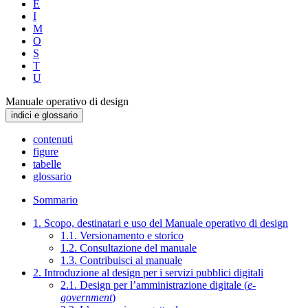
E
I
M
O
S
T
U
Manuale operativo di design
indici e glossario
contenuti
figure
tabelle
glossario
Sommario
1. Scopo, destinatari e uso del Manuale operativo di design
1.1. Versionamento e storico
1.2. Consultazione del manuale
1.3. Contribuisci al manuale
2. Introduzione al design per i servizi pubblici digitali
2.1. Design per l’amministrazione digitale (
e-
government
)