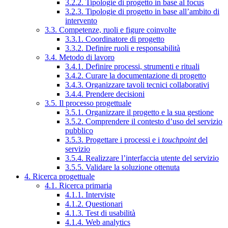
3.2.2. Tipologie di progetto in base al focus
3.2.3. Tipologie di progetto in base all’ambito di
intervento
3.3. Competenze, ruoli e figure coinvolte
3.3.1. Coordinatore di progetto
3.3.2. Definire ruoli e responsabilità
3.4. Metodo di lavoro
3.4.1. Definire processi, strumenti e rituali
3.4.2. Curare la documentazione di progetto
3.4.3. Organizzare tavoli tecnici collaborativi
3.4.4. Prendere decisioni
3.5. Il processo progettuale
3.5.1. Organizzare il progetto e la sua gestione
3.5.2. Comprendere il contesto d’uso del servizio
pubblico
3.5.3. Progettare i processi e i
touchpoint
del
servizio
3.5.4. Realizzare l’interfaccia utente del servizio
3.5.5. Validare la soluzione ottenuta
4. Ricerca progettuale
4.1. Ricerca primaria
4.1.1. Interviste
4.1.2. Questionari
4.1.3. Test di usabilità
4.1.4. Web analytics