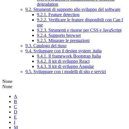
degradation
9.2. Strumenti di supporto allo sviluppo del software
9.2.1. Feature detection
9.2.2. Verificare le feature disponibili con Can I
use
9.2.3. Strumenti e risorse per CSS e JavaScript
9.2.4. Supporto browser
9.2.5. Misurare le prestazioni
9.3. Catalogo del riuso
9.4. Sviluppare con il design system .italia
9.4.1. Il framework Bootstrap Italia
9.4.2. Il kit di sviluppo React
9.4.3. Il kit di sviluppo Angular
9.5. Sviluppare con i modelli di sito e servizi
None
None
A
B
C
D
E
I
M