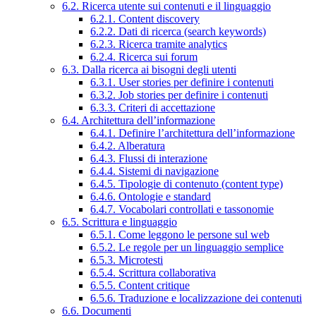
6.2. Ricerca utente sui contenuti e il linguaggio
6.2.1. Content discovery
6.2.2. Dati di ricerca (search keywords)
6.2.3. Ricerca tramite analytics
6.2.4. Ricerca sui forum
6.3. Dalla ricerca ai bisogni degli utenti
6.3.1. User stories per definire i contenuti
6.3.2. Job stories per definire i contenuti
6.3.3. Criteri di accettazione
6.4. Architettura dell’informazione
6.4.1. Definire l’architettura dell’informazione
6.4.2. Alberatura
6.4.3. Flussi di interazione
6.4.4. Sistemi di navigazione
6.4.5. Tipologie di contenuto (content type)
6.4.6. Ontologie e standard
6.4.7. Vocabolari controllati e tassonomie
6.5. Scrittura e linguaggio
6.5.1. Come leggono le persone sul web
6.5.2. Le regole per un linguaggio semplice
6.5.3. Microtesti
6.5.4. Scrittura collaborativa
6.5.5. Content critique
6.5.6. Traduzione e localizzazione dei contenuti
6.6. Documenti