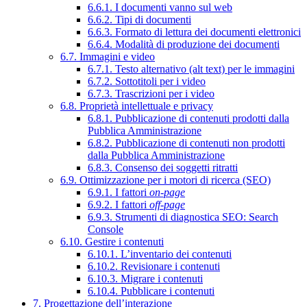
6.6.1. I documenti vanno sul web
6.6.2. Tipi di documenti
6.6.3. Formato di lettura dei documenti elettronici
6.6.4. Modalità di produzione dei documenti
6.7. Immagini e video
6.7.1. Testo alternativo (alt text) per le immagini
6.7.2. Sottotitoli per i video
6.7.3. Trascrizioni per i video
6.8. Proprietà intellettuale e privacy
6.8.1. Pubblicazione di contenuti prodotti dalla
Pubblica Amministrazione
6.8.2. Pubblicazione di contenuti non prodotti
dalla Pubblica Amministrazione
6.8.3. Consenso dei soggetti ritratti
6.9. Ottimizzazione per i motori di ricerca (SEO)
6.9.1. I fattori
on-page
6.9.2. I fattori
off-page
6.9.3. Strumenti di diagnostica SEO: Search
Console
6.10. Gestire i contenuti
6.10.1. L’inventario dei contenuti
6.10.2. Revisionare i contenuti
6.10.3. Migrare i contenuti
6.10.4. Pubblicare i contenuti
7. Progettazione dell’interazione