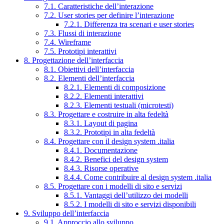
7.1. Caratteristiche dell’interazione
7.2. User stories per definire l’interazione
7.2.1. Differenza tra scenari e user stories
7.3. Flussi di interazione
7.4. Wireframe
7.5. Prototipi interattivi
8. Progettazione dell’interfaccia
8.1. Obiettivi dell’interfaccia
8.2. Elementi dell’interfaccia
8.2.1. Elementi di composizione
8.2.2. Elementi interattivi
8.2.3. Elementi testuali (microtesti)
8.3. Progettare e costruire in alta fedeltà
8.3.1. Layout di pagina
8.3.2. Prototipi in alta fedeltà
8.4. Progettare con il design system .italia
8.4.1. Documentazione
8.4.2. Benefici del design system
8.4.3. Risorse operative
8.4.4. Come contribuire al design system .italia
8.5. Progettare con i modelli di sito e servizi
8.5.1. Vantaggi dell’utilizzo dei modelli
8.5.2. I modelli di sito e servizi disponibili
9. Sviluppo dell’interfaccia
9.1. Approccio allo sviluppo