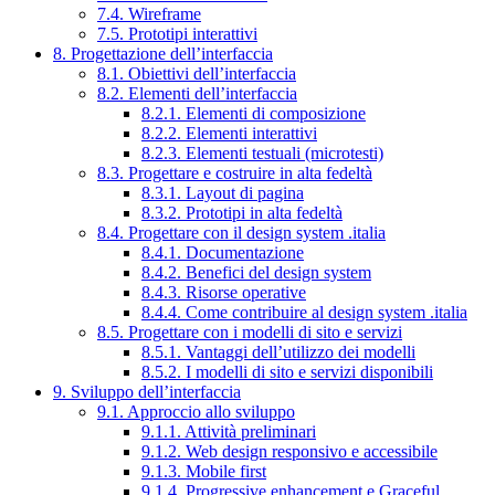
7.4. Wireframe
7.5. Prototipi interattivi
8. Progettazione dell’interfaccia
8.1. Obiettivi dell’interfaccia
8.2. Elementi dell’interfaccia
8.2.1. Elementi di composizione
8.2.2. Elementi interattivi
8.2.3. Elementi testuali (microtesti)
8.3. Progettare e costruire in alta fedeltà
8.3.1. Layout di pagina
8.3.2. Prototipi in alta fedeltà
8.4. Progettare con il design system .italia
8.4.1. Documentazione
8.4.2. Benefici del design system
8.4.3. Risorse operative
8.4.4. Come contribuire al design system .italia
8.5. Progettare con i modelli di sito e servizi
8.5.1. Vantaggi dell’utilizzo dei modelli
8.5.2. I modelli di sito e servizi disponibili
9. Sviluppo dell’interfaccia
9.1. Approccio allo sviluppo
9.1.1. Attività preliminari
9.1.2. Web design responsivo e accessibile
9.1.3. Mobile first
9.1.4. Progressive enhancement e Graceful