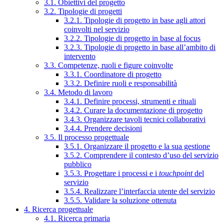
3.1. Obiettivi del progetto
3.2. Tipologie di progetti
3.2.1. Tipologie di progetto in base agli attori
coinvolti nel servizio
3.2.2. Tipologie di progetto in base al focus
3.2.3. Tipologie di progetto in base all’ambito di
intervento
3.3. Competenze, ruoli e figure coinvolte
3.3.1. Coordinatore di progetto
3.3.2. Definire ruoli e responsabilità
3.4. Metodo di lavoro
3.4.1. Definire processi, strumenti e rituali
3.4.2. Curare la documentazione di progetto
3.4.3. Organizzare tavoli tecnici collaborativi
3.4.4. Prendere decisioni
3.5. Il processo progettuale
3.5.1. Organizzare il progetto e la sua gestione
3.5.2. Comprendere il contesto d’uso del servizio
pubblico
3.5.3. Progettare i processi e i
touchpoint
del
servizio
3.5.4. Realizzare l’interfaccia utente del servizio
3.5.5. Validare la soluzione ottenuta
4. Ricerca progettuale
4.1. Ricerca primaria