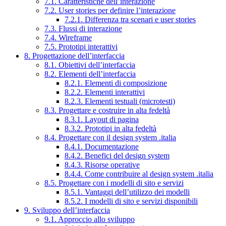
7.1. Caratteristiche dell’interazione
7.2. User stories per definire l’interazione
7.2.1. Differenza tra scenari e user stories
7.3. Flussi di interazione
7.4. Wireframe
7.5. Prototipi interattivi
8. Progettazione dell’interfaccia
8.1. Obiettivi dell’interfaccia
8.2. Elementi dell’interfaccia
8.2.1. Elementi di composizione
8.2.2. Elementi interattivi
8.2.3. Elementi testuali (microtesti)
8.3. Progettare e costruire in alta fedeltà
8.3.1. Layout di pagina
8.3.2. Prototipi in alta fedeltà
8.4. Progettare con il design system .italia
8.4.1. Documentazione
8.4.2. Benefici del design system
8.4.3. Risorse operative
8.4.4. Come contribuire al design system .italia
8.5. Progettare con i modelli di sito e servizi
8.5.1. Vantaggi dell’utilizzo dei modelli
8.5.2. I modelli di sito e servizi disponibili
9. Sviluppo dell’interfaccia
9.1. Approccio allo sviluppo