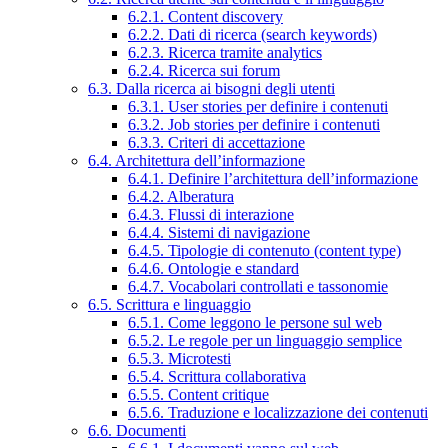
6.2.1. Content discovery
6.2.2. Dati di ricerca (search keywords)
6.2.3. Ricerca tramite analytics
6.2.4. Ricerca sui forum
6.3. Dalla ricerca ai bisogni degli utenti
6.3.1. User stories per definire i contenuti
6.3.2. Job stories per definire i contenuti
6.3.3. Criteri di accettazione
6.4. Architettura dell’informazione
6.4.1. Definire l’architettura dell’informazione
6.4.2. Alberatura
6.4.3. Flussi di interazione
6.4.4. Sistemi di navigazione
6.4.5. Tipologie di contenuto (content type)
6.4.6. Ontologie e standard
6.4.7. Vocabolari controllati e tassonomie
6.5. Scrittura e linguaggio
6.5.1. Come leggono le persone sul web
6.5.2. Le regole per un linguaggio semplice
6.5.3. Microtesti
6.5.4. Scrittura collaborativa
6.5.5. Content critique
6.5.6. Traduzione e localizzazione dei contenuti
6.6. Documenti