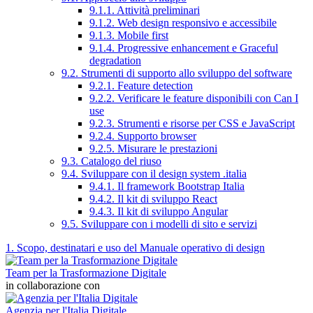
9.1.1. Attività preliminari
9.1.2. Web design responsivo e accessibile
9.1.3. Mobile first
9.1.4. Progressive enhancement e Graceful
degradation
9.2. Strumenti di supporto allo sviluppo del software
9.2.1. Feature detection
9.2.2. Verificare le feature disponibili con Can I
use
9.2.3. Strumenti e risorse per CSS e JavaScript
9.2.4. Supporto browser
9.2.5. Misurare le prestazioni
9.3. Catalogo del riuso
9.4. Sviluppare con il design system .italia
9.4.1. Il framework Bootstrap Italia
9.4.2. Il kit di sviluppo React
9.4.3. Il kit di sviluppo Angular
9.5. Sviluppare con i modelli di sito e servizi
1. Scopo, destinatari e uso del Manuale operativo di design
Team per la Trasformazione Digitale
in collaborazione con
Agenzia per l'Italia Digitale