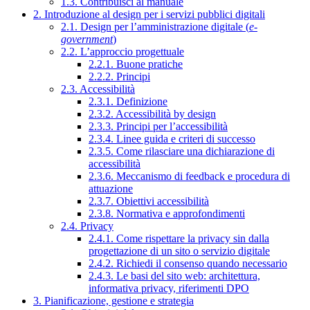
1.3. Contribuisci al manuale
2. Introduzione al design per i servizi pubblici digitali
2.1. Design per l’amministrazione digitale (
e-
government
)
2.2. L’approccio progettuale
2.2.1. Buone pratiche
2.2.2. Principi
2.3. Accessibilità
2.3.1. Definizione
2.3.2. Accessibilità by design
2.3.3. Principi per l’accessibilità
2.3.4. Linee guida e criteri di successo
2.3.5. Come rilasciare una dichiarazione di
accessibilità
2.3.6. Meccanismo di feedback e procedura di
attuazione
2.3.7. Obiettivi accessibilità
2.3.8. Normativa e approfondimenti
2.4. Privacy
2.4.1. Come rispettare la privacy sin dalla
progettazione di un sito o servizio digitale
2.4.2. Richiedi il consenso quando necessario
2.4.3. Le basi del sito web: architettura,
informativa privacy, riferimenti DPO
3. Pianificazione, gestione e strategia