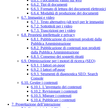
6.6.1. I documenti vanno sul web
6.6.2. Tipi di documenti
6.6.3. Formato di lettura dei documenti elettronici
6.6.4. Modalità di produzione dei documenti
6.7. Immagini e video
6.7.1. Testo alternativo (alt text) per le immagini
6.7.2. Sottotitoli per i video
6.7.3. Trascrizioni per i video
6.8. Proprietà intellettuale e privacy
6.8.1. Pubblicazione di contenuti prodotti dalla
Pubblica Amministrazione
6.8.2. Pubblicazione di contenuti non prodotti
dalla Pubblica Amministrazione
6.8.3. Consenso dei soggetti ritratti
6.9. Ottimizzazione per i motori di ricerca (SEO)
6.9.1. I fattori
on-page
6.9.2. I fattori
off-page
6.9.3. Strumenti di diagnostica SEO: Search
Console
6.10. Gestire i contenuti
6.10.1. L’inventario dei contenuti
6.10.2. Revisionare i contenuti
6.10.3. Migrare i contenuti
6.10.4. Pubblicare i contenuti
7. Progettazione dell’interazione