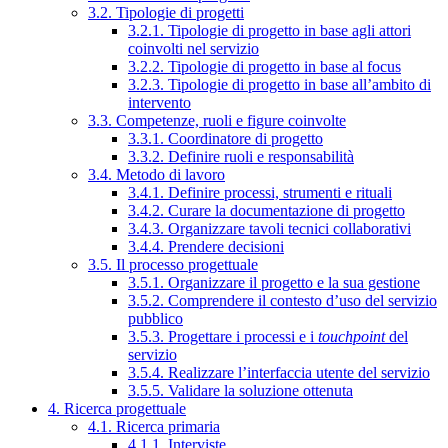
3.2. Tipologie di progetti
3.2.1. Tipologie di progetto in base agli attori
coinvolti nel servizio
3.2.2. Tipologie di progetto in base al focus
3.2.3. Tipologie di progetto in base all’ambito di
intervento
3.3. Competenze, ruoli e figure coinvolte
3.3.1. Coordinatore di progetto
3.3.2. Definire ruoli e responsabilità
3.4. Metodo di lavoro
3.4.1. Definire processi, strumenti e rituali
3.4.2. Curare la documentazione di progetto
3.4.3. Organizzare tavoli tecnici collaborativi
3.4.4. Prendere decisioni
3.5. Il processo progettuale
3.5.1. Organizzare il progetto e la sua gestione
3.5.2. Comprendere il contesto d’uso del servizio
pubblico
3.5.3. Progettare i processi e i
touchpoint
del
servizio
3.5.4. Realizzare l’interfaccia utente del servizio
3.5.5. Validare la soluzione ottenuta
4. Ricerca progettuale
4.1. Ricerca primaria
4.1.1. Interviste