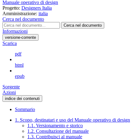
Manuale operativo di design
Progetto:
Designers Italia
Amministrazione:
italia
Cerca nel documento
Cerca nel documento
Informazioni
versione-corrente
Scarica
pdf
html
epub
Sorgente
Azioni
indice dei contenuti
Sommario
1. Scopo, destinatari e uso del Manuale operativo di design
1.1. Versionamento e storico
1.2. Consultazione del manuale
1.3. Contribuisci al manuale