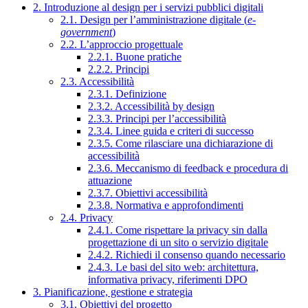
2. Introduzione al design per i servizi pubblici digitali
2.1. Design per l’amministrazione digitale (
e-
government
)
2.2. L’approccio progettuale
2.2.1. Buone pratiche
2.2.2. Principi
2.3. Accessibilità
2.3.1. Definizione
2.3.2. Accessibilità by design
2.3.3. Principi per l’accessibilità
2.3.4. Linee guida e criteri di successo
2.3.5. Come rilasciare una dichiarazione di
accessibilità
2.3.6. Meccanismo di feedback e procedura di
attuazione
2.3.7. Obiettivi accessibilità
2.3.8. Normativa e approfondimenti
2.4. Privacy
2.4.1. Come rispettare la privacy sin dalla
progettazione di un sito o servizio digitale
2.4.2. Richiedi il consenso quando necessario
2.4.3. Le basi del sito web: architettura,
informativa privacy, riferimenti DPO
3. Pianificazione, gestione e strategia
3.1. Obiettivi del progetto