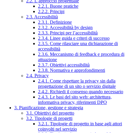
2.2. L’approccio progettuale
2.2.1. Buone pratiche
2.2.2. Principi
2.3. Accessibilità
2.3.1. Definizione
2.3.2. Accessibilità by design
2.3.3. Principi per l’accessibilità
2.3.4. Linee guida e criteri di successo
2.3.5. Come rilasciare una dichiarazione di
accessibilità
2.3.6. Meccanismo di feedback e procedura di
attuazione
2.3.7. Obiettivi accessibilità
2.3.8. Normativa e approfondimenti
2.4. Privacy
2.4.1. Come rispettare la privacy sin dalla
progettazione di un sito o servizio digitale
2.4.2. Richiedi il consenso quando necessario
2.4.3. Le basi del sito web: architettura,
informativa privacy, riferimenti DPO
3. Pianificazione, gestione e strategia
3.1. Obiettivi del progetto
3.2. Tipologie di progetti
3.2.1. Tipologie di progetto in base agli attori
coinvolti nel servizio