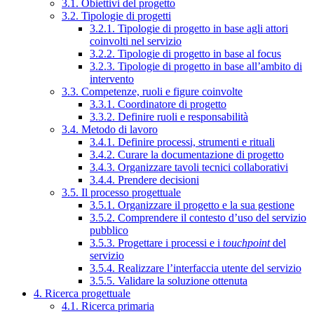
3.1. Obiettivi del progetto
3.2. Tipologie di progetti
3.2.1. Tipologie di progetto in base agli attori
coinvolti nel servizio
3.2.2. Tipologie di progetto in base al focus
3.2.3. Tipologie di progetto in base all’ambito di
intervento
3.3. Competenze, ruoli e figure coinvolte
3.3.1. Coordinatore di progetto
3.3.2. Definire ruoli e responsabilità
3.4. Metodo di lavoro
3.4.1. Definire processi, strumenti e rituali
3.4.2. Curare la documentazione di progetto
3.4.3. Organizzare tavoli tecnici collaborativi
3.4.4. Prendere decisioni
3.5. Il processo progettuale
3.5.1. Organizzare il progetto e la sua gestione
3.5.2. Comprendere il contesto d’uso del servizio
pubblico
3.5.3. Progettare i processi e i
touchpoint
del
servizio
3.5.4. Realizzare l’interfaccia utente del servizio
3.5.5. Validare la soluzione ottenuta
4. Ricerca progettuale
4.1. Ricerca primaria