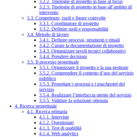
3.2.2. Tipologie di progetto in base al focus
3.2.3. Tipologie di progetto in base all’ambito di
intervento
3.3. Competenze, ruoli e figure coinvolte
3.3.1. Coordinatore di progetto
3.3.2. Definire ruoli e responsabilità
3.4. Metodo di lavoro
3.4.1. Definire processi, strumenti e rituali
3.4.2. Curare la documentazione di progetto
3.4.3. Organizzare tavoli tecnici collaborativi
3.4.4. Prendere decisioni
3.5. Il processo progettuale
3.5.1. Organizzare il progetto e la sua gestione
3.5.2. Comprendere il contesto d’uso del servizio
pubblico
3.5.3. Progettare i processi e i
touchpoint
del
servizio
3.5.4. Realizzare l’interfaccia utente del servizio
3.5.5. Validare la soluzione ottenuta
4. Ricerca progettuale
4.1. Ricerca primaria
4.1.1. Interviste
4.1.2. Questionari
4.1.3. Test di usabilità
4.1.4. Web analytics