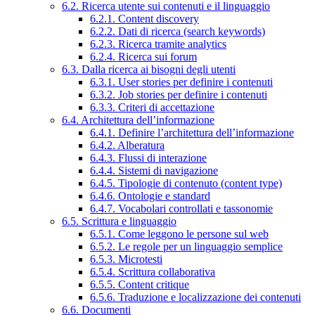
6.2. Ricerca utente sui contenuti e il linguaggio
6.2.1. Content discovery
6.2.2. Dati di ricerca (search keywords)
6.2.3. Ricerca tramite analytics
6.2.4. Ricerca sui forum
6.3. Dalla ricerca ai bisogni degli utenti
6.3.1. User stories per definire i contenuti
6.3.2. Job stories per definire i contenuti
6.3.3. Criteri di accettazione
6.4. Architettura dell’informazione
6.4.1. Definire l’architettura dell’informazione
6.4.2. Alberatura
6.4.3. Flussi di interazione
6.4.4. Sistemi di navigazione
6.4.5. Tipologie di contenuto (content type)
6.4.6. Ontologie e standard
6.4.7. Vocabolari controllati e tassonomie
6.5. Scrittura e linguaggio
6.5.1. Come leggono le persone sul web
6.5.2. Le regole per un linguaggio semplice
6.5.3. Microtesti
6.5.4. Scrittura collaborativa
6.5.5. Content critique
6.5.6. Traduzione e localizzazione dei contenuti
6.6. Documenti