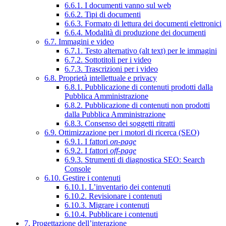
6.6.1. I documenti vanno sul web
6.6.2. Tipi di documenti
6.6.3. Formato di lettura dei documenti elettronici
6.6.4. Modalità di produzione dei documenti
6.7. Immagini e video
6.7.1. Testo alternativo (alt text) per le immagini
6.7.2. Sottotitoli per i video
6.7.3. Trascrizioni per i video
6.8. Proprietà intellettuale e privacy
6.8.1. Pubblicazione di contenuti prodotti dalla
Pubblica Amministrazione
6.8.2. Pubblicazione di contenuti non prodotti
dalla Pubblica Amministrazione
6.8.3. Consenso dei soggetti ritratti
6.9. Ottimizzazione per i motori di ricerca (SEO)
6.9.1. I fattori
on-page
6.9.2. I fattori
off-page
6.9.3. Strumenti di diagnostica SEO: Search
Console
6.10. Gestire i contenuti
6.10.1. L’inventario dei contenuti
6.10.2. Revisionare i contenuti
6.10.3. Migrare i contenuti
6.10.4. Pubblicare i contenuti
7. Progettazione dell’interazione