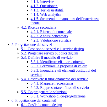
4.1.1. Interviste
4.1.2. Questionari
4.1.3. Test di usabilità
4.1.4. Web analytics
4.1.5. Strumenti di mappatura dell’esperienza
utente
4.2. Ricerca secondaria
4.2.1. Ricerca documentale
4.2.2. Analisi benchmark
4.2.3. Valutazione euristica
5. Progettazione dei servizi
5.1. Cosa sono i servizi e il service design
5.2. Progettare servizi pubblici digitali
5.3. Definire il modello di servizio
5.3.1. Identificare gli attori coinvolti
5.3.2. Formulare la proposta di valore
5.3.3. Inquadrare gli elementi costitutivi del
servizio
5.4. Descrivere il funzionamento del servizio
5.4.1. Mappare l’ecosistema
5.4.2. Rappresentare i flussi di servizio
5.5. Co-progettare le soluzioni
5.5.1. Workshop di co-progettazione
6. Progettazione dei contenuti
6.1. Cos’è il content design