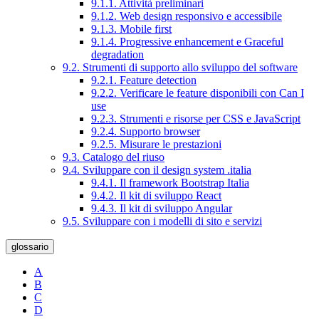
9.1.1. Attività preliminari
9.1.2. Web design responsivo e accessibile
9.1.3. Mobile first
9.1.4. Progressive enhancement e Graceful
degradation
9.2. Strumenti di supporto allo sviluppo del software
9.2.1. Feature detection
9.2.2. Verificare le feature disponibili con Can I
use
9.2.3. Strumenti e risorse per CSS e JavaScript
9.2.4. Supporto browser
9.2.5. Misurare le prestazioni
9.3. Catalogo del riuso
9.4. Sviluppare con il design system .italia
9.4.1. Il framework Bootstrap Italia
9.4.2. Il kit di sviluppo React
9.4.3. Il kit di sviluppo Angular
9.5. Sviluppare con i modelli di sito e servizi
glossario
A
B
C
D