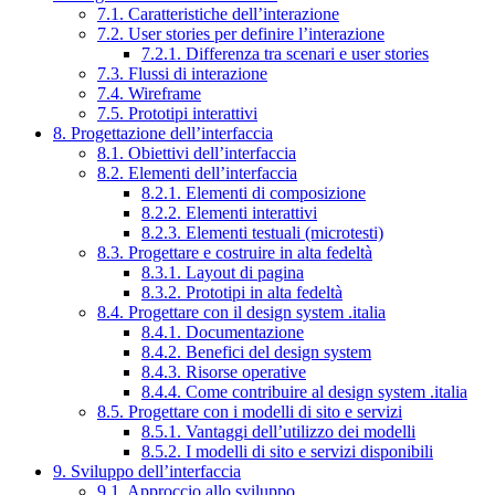
7.1. Caratteristiche dell’interazione
7.2. User stories per definire l’interazione
7.2.1. Differenza tra scenari e user stories
7.3. Flussi di interazione
7.4. Wireframe
7.5. Prototipi interattivi
8. Progettazione dell’interfaccia
8.1. Obiettivi dell’interfaccia
8.2. Elementi dell’interfaccia
8.2.1. Elementi di composizione
8.2.2. Elementi interattivi
8.2.3. Elementi testuali (microtesti)
8.3. Progettare e costruire in alta fedeltà
8.3.1. Layout di pagina
8.3.2. Prototipi in alta fedeltà
8.4. Progettare con il design system .italia
8.4.1. Documentazione
8.4.2. Benefici del design system
8.4.3. Risorse operative
8.4.4. Come contribuire al design system .italia
8.5. Progettare con i modelli di sito e servizi
8.5.1. Vantaggi dell’utilizzo dei modelli
8.5.2. I modelli di sito e servizi disponibili
9. Sviluppo dell’interfaccia
9.1. Approccio allo sviluppo