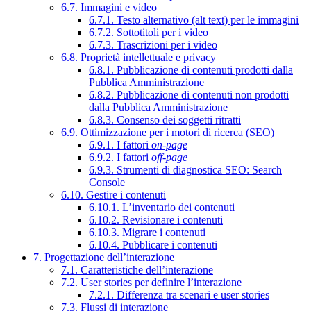
6.7. Immagini e video
6.7.1. Testo alternativo (alt text) per le immagini
6.7.2. Sottotitoli per i video
6.7.3. Trascrizioni per i video
6.8. Proprietà intellettuale e privacy
6.8.1. Pubblicazione di contenuti prodotti dalla
Pubblica Amministrazione
6.8.2. Pubblicazione di contenuti non prodotti
dalla Pubblica Amministrazione
6.8.3. Consenso dei soggetti ritratti
6.9. Ottimizzazione per i motori di ricerca (SEO)
6.9.1. I fattori
on-page
6.9.2. I fattori
off-page
6.9.3. Strumenti di diagnostica SEO: Search
Console
6.10. Gestire i contenuti
6.10.1. L’inventario dei contenuti
6.10.2. Revisionare i contenuti
6.10.3. Migrare i contenuti
6.10.4. Pubblicare i contenuti
7. Progettazione dell’interazione
7.1. Caratteristiche dell’interazione
7.2. User stories per definire l’interazione
7.2.1. Differenza tra scenari e user stories
7.3. Flussi di interazione