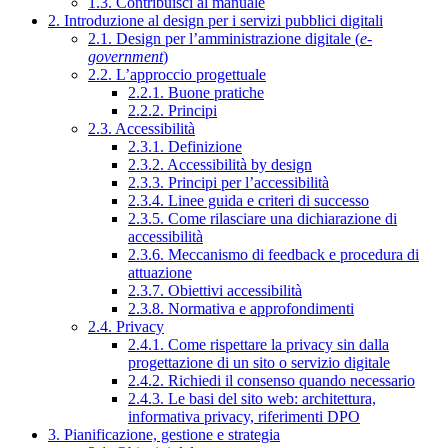
1.3. Contribuisci al manuale
2. Introduzione al design per i servizi pubblici digitali
2.1. Design per l’amministrazione digitale (
e-
government
)
2.2. L’approccio progettuale
2.2.1. Buone pratiche
2.2.2. Principi
2.3. Accessibilità
2.3.1. Definizione
2.3.2. Accessibilità by design
2.3.3. Principi per l’accessibilità
2.3.4. Linee guida e criteri di successo
2.3.5. Come rilasciare una dichiarazione di
accessibilità
2.3.6. Meccanismo di feedback e procedura di
attuazione
2.3.7. Obiettivi accessibilità
2.3.8. Normativa e approfondimenti
2.4. Privacy
2.4.1. Come rispettare la privacy sin dalla
progettazione di un sito o servizio digitale
2.4.2. Richiedi il consenso quando necessario
2.4.3. Le basi del sito web: architettura,
informativa privacy, riferimenti DPO
3. Pianificazione, gestione e strategia