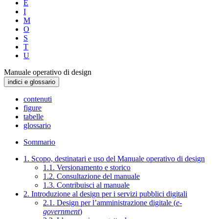
E
I
M
O
S
T
U
Manuale operativo di design
indici e glossario
contenuti
figure
tabelle
glossario
Sommario
1. Scopo, destinatari e uso del Manuale operativo di design
1.1. Versionamento e storico
1.2. Consultazione del manuale
1.3. Contribuisci al manuale
2. Introduzione al design per i servizi pubblici digitali
2.1. Design per l’amministrazione digitale (
e-
government
)