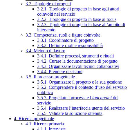
3.2. Tipologie di progetti
3.2.1. Tipologie di progetto in base agli attori
coinvolti nel servizio
3.2.2. Tipologie di progetto in base al focus
3.2.3. Tipologie di progetto in base all’ambito di
intervento
3.3. Competenze, ruoli e figure coinvolte
3.3.1. Coordinatore di progetto
3.3.2. Definire ruoli e responsabilità
3.4. Metodo di lavoro
3.4.1. Definire processi, strumenti e rituali
3.4.2. Curare la documentazione di progetto
3.4.3. Organizzare tavoli tecnici collaborativi
3.4.4. Prendere decisioni
3.5. Il processo progettuale
3.5.1. Organizzare il progetto e la sua gestione
3.5.2. Comprendere il contesto d’uso del servizio
pubblico
3.5.3. Progettare i processi e i
touchpoint
del
servizio
3.5.4. Realizzare l’interfaccia utente del servizio
3.5.5. Validare la soluzione ottenuta
4. Ricerca progettuale
4.1. Ricerca primaria
4.1.1. Interviste