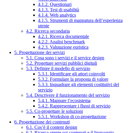
4.1.2. Questionari
4.1.3. Test di usabilità
4.1.4. Web analytics
4.1.5. Strumenti di mappatura dell’esperienza
utente
4.2. Ricerca secondaria
4.2.1. Ricerca documentale
4.2.2. Analisi benchmark
4.2.3. Valutazione euristica
5. Progettazione dei servizi
5.1. Cosa sono i servizi e il service design
5.2. Progettare servizi pubblici digitali
5.3. Definire il modello di servizio
5.3.1. Identificare gli attori coinvolti
5.3.2. Formulare la proposta di valore
5.3.3. Inquadrare gli elementi costitutivi del
servizio
5.4. Descrivere il funzionamento del servizio
5.4.1. Mappare l’ecosistema
5.4.2. Rappresentare i flussi di servizio
5.5. Co-progettare le soluzioni
5.5.1. Workshop di co-progettazione
6. Progettazione dei contenuti
6.1. Cos’è il content design
6.2. Ricerca utente sui contenuti e il linguaggio