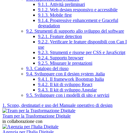
9.1.1. Attività preliminari
9.1.2. Web design responsivo e accessibile
9.1.3. Mobile first
9.1.4. Progressive enhancement e Graceful
degradation
9.2. Strumenti di supporto allo sviluppo del software
9.2.1. Feature detection
9.2.2. Verificare le feature disponibili con Can I
use
9.2.3. Strumenti e risorse per CSS e JavaScript
9.2.4. Supporto browser
9.2.5. Misurare le prestazioni
9.3. Catalogo del riuso
9.4. Sviluppare con il design system .italia
9.4.1. Il framework Bootstrap Italia
9.4.2. Il kit di sviluppo React
9.4.3. Il kit di sviluppo Angular
9.5. Sviluppare con i modelli di sito e servizi
1. Scopo, destinatari e uso del Manuale operativo di design
Team per la Trasformazione Digitale
in collaborazione con
Agenzia per l'Italia Digitale