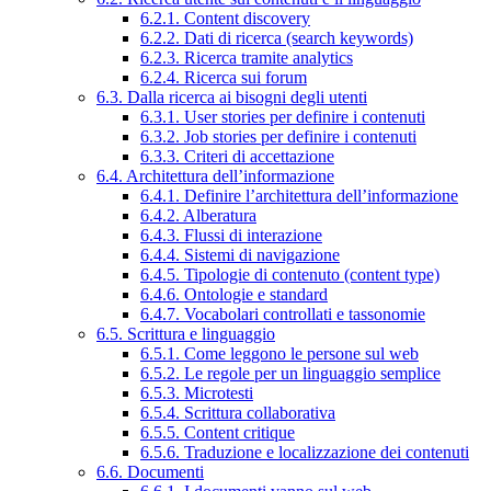
6.2.1. Content discovery
6.2.2. Dati di ricerca (search keywords)
6.2.3. Ricerca tramite analytics
6.2.4. Ricerca sui forum
6.3. Dalla ricerca ai bisogni degli utenti
6.3.1. User stories per definire i contenuti
6.3.2. Job stories per definire i contenuti
6.3.3. Criteri di accettazione
6.4. Architettura dell’informazione
6.4.1. Definire l’architettura dell’informazione
6.4.2. Alberatura
6.4.3. Flussi di interazione
6.4.4. Sistemi di navigazione
6.4.5. Tipologie di contenuto (content type)
6.4.6. Ontologie e standard
6.4.7. Vocabolari controllati e tassonomie
6.5. Scrittura e linguaggio
6.5.1. Come leggono le persone sul web
6.5.2. Le regole per un linguaggio semplice
6.5.3. Microtesti
6.5.4. Scrittura collaborativa
6.5.5. Content critique
6.5.6. Traduzione e localizzazione dei contenuti
6.6. Documenti