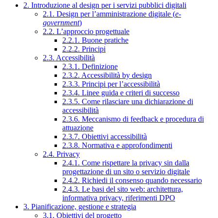
2. Introduzione al design per i servizi pubblici digitali
2.1. Design per l’amministrazione digitale (
e-
government
)
2.2. L’approccio progettuale
2.2.1. Buone pratiche
2.2.2. Principi
2.3. Accessibilità
2.3.1. Definizione
2.3.2. Accessibilità by design
2.3.3. Principi per l’accessibilità
2.3.4. Linee guida e criteri di successo
2.3.5. Come rilasciare una dichiarazione di
accessibilità
2.3.6. Meccanismo di feedback e procedura di
attuazione
2.3.7. Obiettivi accessibilità
2.3.8. Normativa e approfondimenti
2.4. Privacy
2.4.1. Come rispettare la privacy sin dalla
progettazione di un sito o servizio digitale
2.4.2. Richiedi il consenso quando necessario
2.4.3. Le basi del sito web: architettura,
informativa privacy, riferimenti DPO
3. Pianificazione, gestione e strategia
3.1. Obiettivi del progetto