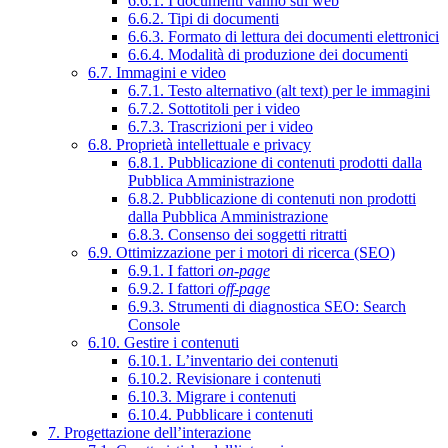
6.6.1. I documenti vanno sul web
6.6.2. Tipi di documenti
6.6.3. Formato di lettura dei documenti elettronici
6.6.4. Modalità di produzione dei documenti
6.7. Immagini e video
6.7.1. Testo alternativo (alt text) per le immagini
6.7.2. Sottotitoli per i video
6.7.3. Trascrizioni per i video
6.8. Proprietà intellettuale e privacy
6.8.1. Pubblicazione di contenuti prodotti dalla
Pubblica Amministrazione
6.8.2. Pubblicazione di contenuti non prodotti
dalla Pubblica Amministrazione
6.8.3. Consenso dei soggetti ritratti
6.9. Ottimizzazione per i motori di ricerca (SEO)
6.9.1. I fattori
on-page
6.9.2. I fattori
off-page
6.9.3. Strumenti di diagnostica SEO: Search
Console
6.10. Gestire i contenuti
6.10.1. L’inventario dei contenuti
6.10.2. Revisionare i contenuti
6.10.3. Migrare i contenuti
6.10.4. Pubblicare i contenuti
7. Progettazione dell’interazione