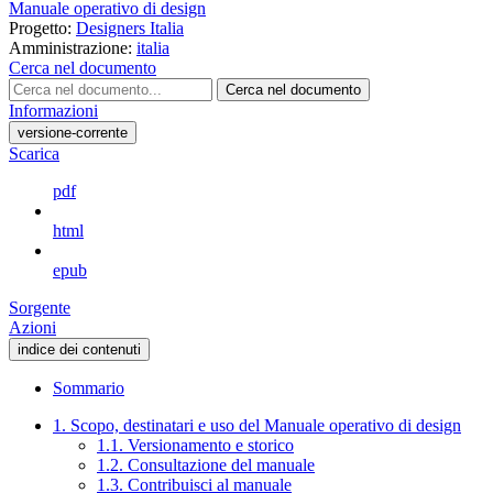
Manuale operativo di design
Progetto:
Designers Italia
Amministrazione:
italia
Cerca nel documento
Cerca nel documento
Informazioni
versione-corrente
Scarica
pdf
html
epub
Sorgente
Azioni
indice dei contenuti
Sommario
1. Scopo, destinatari e uso del Manuale operativo di design
1.1. Versionamento e storico
1.2. Consultazione del manuale
1.3. Contribuisci al manuale