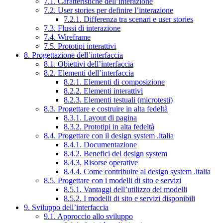
7.1. Caratteristiche dell’interazione
7.2. User stories per definire l’interazione
7.2.1. Differenza tra scenari e user stories
7.3. Flussi di interazione
7.4. Wireframe
7.5. Prototipi interattivi
8. Progettazione dell’interfaccia
8.1. Obiettivi dell’interfaccia
8.2. Elementi dell’interfaccia
8.2.1. Elementi di composizione
8.2.2. Elementi interattivi
8.2.3. Elementi testuali (microtesti)
8.3. Progettare e costruire in alta fedeltà
8.3.1. Layout di pagina
8.3.2. Prototipi in alta fedeltà
8.4. Progettare con il design system .italia
8.4.1. Documentazione
8.4.2. Benefici del design system
8.4.3. Risorse operative
8.4.4. Come contribuire al design system .italia
8.5. Progettare con i modelli di sito e servizi
8.5.1. Vantaggi dell’utilizzo dei modelli
8.5.2. I modelli di sito e servizi disponibili
9. Sviluppo dell’interfaccia
9.1. Approccio allo sviluppo