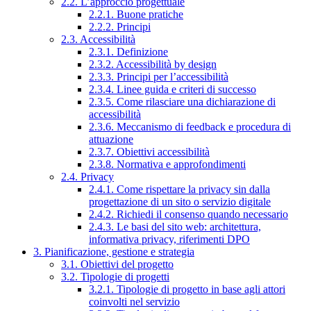
2.2. L’approccio progettuale
2.2.1. Buone pratiche
2.2.2. Principi
2.3. Accessibilità
2.3.1. Definizione
2.3.2. Accessibilità by design
2.3.3. Principi per l’accessibilità
2.3.4. Linee guida e criteri di successo
2.3.5. Come rilasciare una dichiarazione di
accessibilità
2.3.6. Meccanismo di feedback e procedura di
attuazione
2.3.7. Obiettivi accessibilità
2.3.8. Normativa e approfondimenti
2.4. Privacy
2.4.1. Come rispettare la privacy sin dalla
progettazione di un sito o servizio digitale
2.4.2. Richiedi il consenso quando necessario
2.4.3. Le basi del sito web: architettura,
informativa privacy, riferimenti DPO
3. Pianificazione, gestione e strategia
3.1. Obiettivi del progetto
3.2. Tipologie di progetti
3.2.1. Tipologie di progetto in base agli attori
coinvolti nel servizio