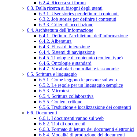
6.2.4. Ricerca sui forum
6.3. Dalla ricerca ai bisogni degli utenti
6.3.1. User stories per definire i contenuti
6.3.2. Job stories per definire i contenuti
6.3.3. Criteri di accettazione
6.4. Architettura dell’informazione
6.4.1. Definire l’architettura dell’informazione
6.4.2. Alberatura
6.4.3. Flussi di interazione
6.4.4. Sistemi di navigazione
6.4.5. Tipologie di contenuto (content type)
6.4.6. Ontologie e standard
6.4.7. Vocabolari controllati e tassonomie
6.5. Scrittura e linguaggio
6.5.1. Come leggono le persone sul web
6.5.2. Le regole per un linguaggio semplice
6.5.3. Microtesti
6.5.4. Scrittura collaborativa
6.5.5. Content critique
6.5.6. Traduzione e localizzazione dei contenuti
6.6. Documenti
6.6.1. I documenti vanno sul web
6.6.2. Tipi di documenti
6.6.3. Formato di lettura dei documenti elettronici
6.6.4. Modalità di produzione dei documenti