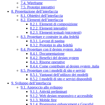
7.4. Wireframe
7.5. Prototipi interattivi
8. Progettazione dell’interfaccia
8.1. Obiettivi dell’interfaccia
8.2. Elementi dell’interfaccia
8.2.1. Elementi di composizione
8.2.2. Elementi interattivi
8.2.3. Elementi testuali (microtesti)
8.3. Progettare e costruire in alta fedeltà
8.3.1. Layout di pagina
8.3.2. Prototipi in alta fedeltà
8.4. Progettare con il design system .italia
8.4.1. Documentazione
8.4.2. Benefici del design system
8.4.3. Risorse operative
8.4.4. Come contribuire al design system .italia
8.5. Progettare con i modelli di sito e servizi
8.5.1. Vantaggi dell’utilizzo dei modelli
8.5.2. I modelli di sito e servizi disponibili
9. Sviluppo dell’interfaccia
9.1. Approccio allo sviluppo
9.1.1. Attività preliminari
9.1.2. Web design responsivo e accessibile
9.1.3. Mobile first
9.1.4. Progressive enhancement e Graceful