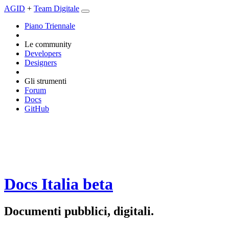
AGID
+
Team Digitale
Piano Triennale
Le community
Developers
Designers
Gli strumenti
Forum
Docs
GitHub
Docs Italia
beta
Documenti pubblici, digitali.