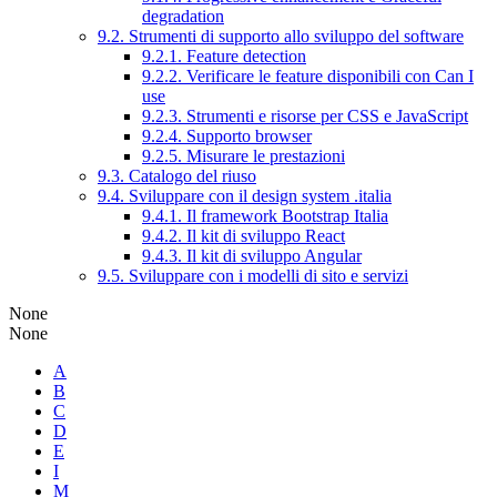
degradation
9.2. Strumenti di supporto allo sviluppo del software
9.2.1. Feature detection
9.2.2. Verificare le feature disponibili con Can I
use
9.2.3. Strumenti e risorse per CSS e JavaScript
9.2.4. Supporto browser
9.2.5. Misurare le prestazioni
9.3. Catalogo del riuso
9.4. Sviluppare con il design system .italia
9.4.1. Il framework Bootstrap Italia
9.4.2. Il kit di sviluppo React
9.4.3. Il kit di sviluppo Angular
9.5. Sviluppare con i modelli di sito e servizi
None
None
A
B
C
D
E
I
M