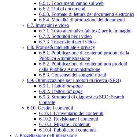
6.6.1. I documenti vanno sul web
6.6.2. Tipi di documenti
6.6.3. Formato di lettura dei documenti elettronici
6.6.4. Modalità di produzione dei documenti
6.7. Immagini e video
6.7.1. Testo alternativo (alt text) per le immagini
6.7.2. Sottotitoli per i video
6.7.3. Trascrizioni per i video
6.8. Proprietà intellettuale e privacy
6.8.1. Pubblicazione di contenuti prodotti dalla
Pubblica Amministrazione
6.8.2. Pubblicazione di contenuti non prodotti
dalla Pubblica Amministrazione
6.8.3. Consenso dei soggetti ritratti
6.9. Ottimizzazione per i motori di ricerca (SEO)
6.9.1. I fattori
on-page
6.9.2. I fattori
off-page
6.9.3. Strumenti di diagnostica SEO: Search
Console
6.10. Gestire i contenuti
6.10.1. L’inventario dei contenuti
6.10.2. Revisionare i contenuti
6.10.3. Migrare i contenuti
6.10.4. Pubblicare i contenuti
7. Progettazione dell’interazione