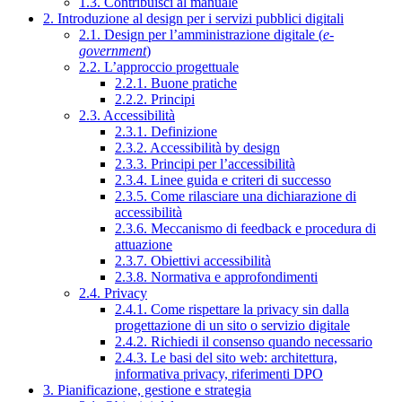
1.3. Contribuisci al manuale
2. Introduzione al design per i servizi pubblici digitali
2.1. Design per l’amministrazione digitale (
e-
government
)
2.2. L’approccio progettuale
2.2.1. Buone pratiche
2.2.2. Principi
2.3. Accessibilità
2.3.1. Definizione
2.3.2. Accessibilità by design
2.3.3. Principi per l’accessibilità
2.3.4. Linee guida e criteri di successo
2.3.5. Come rilasciare una dichiarazione di
accessibilità
2.3.6. Meccanismo di feedback e procedura di
attuazione
2.3.7. Obiettivi accessibilità
2.3.8. Normativa e approfondimenti
2.4. Privacy
2.4.1. Come rispettare la privacy sin dalla
progettazione di un sito o servizio digitale
2.4.2. Richiedi il consenso quando necessario
2.4.3. Le basi del sito web: architettura,
informativa privacy, riferimenti DPO
3. Pianificazione, gestione e strategia