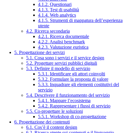
4.1.2. Questionari
4.1.3. Test di usabilità
4.1.4. Web analytics
4.1.5. Strumenti di mappatura dell’esperienza
utente
4.2. Ricerca secondaria
4.2.1. Ricerca documentale
4.2.2. Analisi benchmark
4.2.3. Valutazione euristica
5. Progettazione dei servizi
5.1. Cosa sono i servizi e il service design
5.2. Progettare servizi pubblici digitali
5.3. Definire il modello di servizio
5.3.1. Identificare gli attori coinvolti
5.3.2. Formulare la proposta di valore
5.3.3. Inquadrare gli elementi costitutivi del
servizio
5.4. Descrivere il funzionamento del servizio
5.4.1. Mappare l’ecosistema
5.4.2. Rappresentare i flussi di servizio
5.5. Co-progettare le soluzioni
5.5.1. Workshop di co-progettazione
6. Progettazione dei contenuti
6.1. Cos’è il content design
6.2. Ricerca utente sui contenuti e il linguaggio