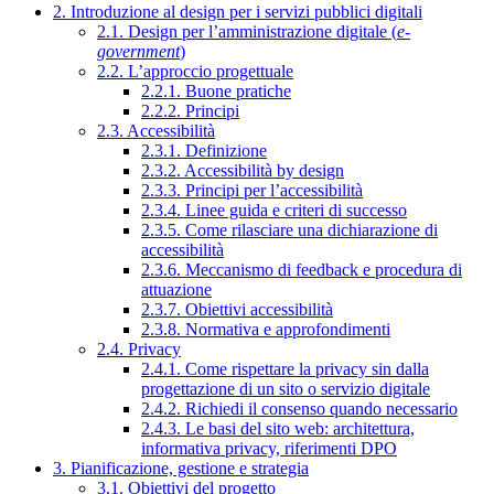
2. Introduzione al design per i servizi pubblici digitali
2.1. Design per l’amministrazione digitale (
e-
government
)
2.2. L’approccio progettuale
2.2.1. Buone pratiche
2.2.2. Principi
2.3. Accessibilità
2.3.1. Definizione
2.3.2. Accessibilità by design
2.3.3. Principi per l’accessibilità
2.3.4. Linee guida e criteri di successo
2.3.5. Come rilasciare una dichiarazione di
accessibilità
2.3.6. Meccanismo di feedback e procedura di
attuazione
2.3.7. Obiettivi accessibilità
2.3.8. Normativa e approfondimenti
2.4. Privacy
2.4.1. Come rispettare la privacy sin dalla
progettazione di un sito o servizio digitale
2.4.2. Richiedi il consenso quando necessario
2.4.3. Le basi del sito web: architettura,
informativa privacy, riferimenti DPO
3. Pianificazione, gestione e strategia
3.1. Obiettivi del progetto