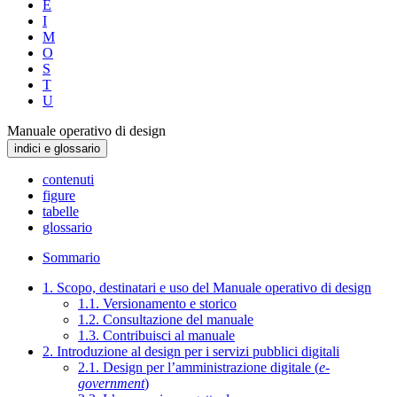
E
I
M
O
S
T
U
Manuale operativo di design
indici e glossario
contenuti
figure
tabelle
glossario
Sommario
1. Scopo, destinatari e uso del Manuale operativo di design
1.1. Versionamento e storico
1.2. Consultazione del manuale
1.3. Contribuisci al manuale
2. Introduzione al design per i servizi pubblici digitali
2.1. Design per l’amministrazione digitale (
e-
government
)