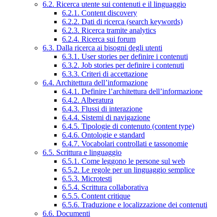
6.2. Ricerca utente sui contenuti e il linguaggio
6.2.1. Content discovery
6.2.2. Dati di ricerca (search keywords)
6.2.3. Ricerca tramite analytics
6.2.4. Ricerca sui forum
6.3. Dalla ricerca ai bisogni degli utenti
6.3.1. User stories per definire i contenuti
6.3.2. Job stories per definire i contenuti
6.3.3. Criteri di accettazione
6.4. Architettura dell’informazione
6.4.1. Definire l’architettura dell’informazione
6.4.2. Alberatura
6.4.3. Flussi di interazione
6.4.4. Sistemi di navigazione
6.4.5. Tipologie di contenuto (content type)
6.4.6. Ontologie e standard
6.4.7. Vocabolari controllati e tassonomie
6.5. Scrittura e linguaggio
6.5.1. Come leggono le persone sul web
6.5.2. Le regole per un linguaggio semplice
6.5.3. Microtesti
6.5.4. Scrittura collaborativa
6.5.5. Content critique
6.5.6. Traduzione e localizzazione dei contenuti
6.6. Documenti