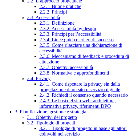
2.2. L’approccio progettuale
2.2.1. Buone pratiche
2.2.2. Principi
2.3. Accessibilità
2.3.1. Definizione
2.3.2. Accessibilità by design
2.3.3. Principi per l’accessibilità
2.3.4. Linee guida e criteri di successo
2.3.5. Come rilasciare una dichiarazione di
accessibilità
2.3.6. Meccanismo di feedback e procedura di
attuazione
2.3.7. Obiettivi accessibilità
2.3.8. Normativa e approfondimenti
2.4. Privacy
2.4.1. Come rispettare la privacy sin dalla
progettazione di un sito o servizio digitale
2.4.2. Richiedi il consenso quando necessario
2.4.3. Le basi del sito web: architettura,
informativa privacy, riferimenti DPO
3. Pianificazione, gestione e strategia
3.1. Obiettivi del progetto
3.2. Tipologie di progetti
3.2.1. Tipologie di progetto in base agli attori
coinvolti nel servizio