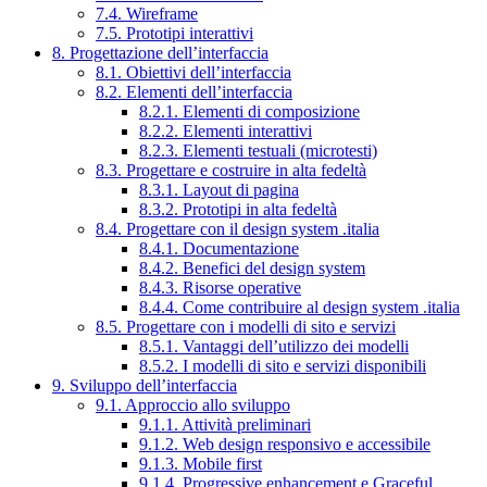
7.4. Wireframe
7.5. Prototipi interattivi
8. Progettazione dell’interfaccia
8.1. Obiettivi dell’interfaccia
8.2. Elementi dell’interfaccia
8.2.1. Elementi di composizione
8.2.2. Elementi interattivi
8.2.3. Elementi testuali (microtesti)
8.3. Progettare e costruire in alta fedeltà
8.3.1. Layout di pagina
8.3.2. Prototipi in alta fedeltà
8.4. Progettare con il design system .italia
8.4.1. Documentazione
8.4.2. Benefici del design system
8.4.3. Risorse operative
8.4.4. Come contribuire al design system .italia
8.5. Progettare con i modelli di sito e servizi
8.5.1. Vantaggi dell’utilizzo dei modelli
8.5.2. I modelli di sito e servizi disponibili
9. Sviluppo dell’interfaccia
9.1. Approccio allo sviluppo
9.1.1. Attività preliminari
9.1.2. Web design responsivo e accessibile
9.1.3. Mobile first
9.1.4. Progressive enhancement e Graceful