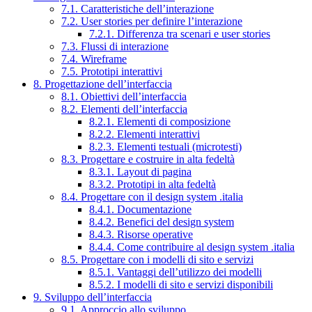
7.1. Caratteristiche dell’interazione
7.2. User stories per definire l’interazione
7.2.1. Differenza tra scenari e user stories
7.3. Flussi di interazione
7.4. Wireframe
7.5. Prototipi interattivi
8. Progettazione dell’interfaccia
8.1. Obiettivi dell’interfaccia
8.2. Elementi dell’interfaccia
8.2.1. Elementi di composizione
8.2.2. Elementi interattivi
8.2.3. Elementi testuali (microtesti)
8.3. Progettare e costruire in alta fedeltà
8.3.1. Layout di pagina
8.3.2. Prototipi in alta fedeltà
8.4. Progettare con il design system .italia
8.4.1. Documentazione
8.4.2. Benefici del design system
8.4.3. Risorse operative
8.4.4. Come contribuire al design system .italia
8.5. Progettare con i modelli di sito e servizi
8.5.1. Vantaggi dell’utilizzo dei modelli
8.5.2. I modelli di sito e servizi disponibili
9. Sviluppo dell’interfaccia
9.1. Approccio allo sviluppo