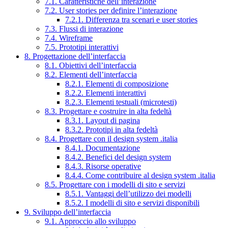
7.1. Caratteristiche dell’interazione
7.2. User stories per definire l’interazione
7.2.1. Differenza tra scenari e user stories
7.3. Flussi di interazione
7.4. Wireframe
7.5. Prototipi interattivi
8. Progettazione dell’interfaccia
8.1. Obiettivi dell’interfaccia
8.2. Elementi dell’interfaccia
8.2.1. Elementi di composizione
8.2.2. Elementi interattivi
8.2.3. Elementi testuali (microtesti)
8.3. Progettare e costruire in alta fedeltà
8.3.1. Layout di pagina
8.3.2. Prototipi in alta fedeltà
8.4. Progettare con il design system .italia
8.4.1. Documentazione
8.4.2. Benefici del design system
8.4.3. Risorse operative
8.4.4. Come contribuire al design system .italia
8.5. Progettare con i modelli di sito e servizi
8.5.1. Vantaggi dell’utilizzo dei modelli
8.5.2. I modelli di sito e servizi disponibili
9. Sviluppo dell’interfaccia
9.1. Approccio allo sviluppo