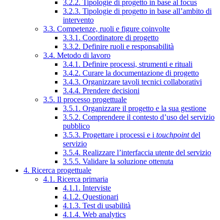
3.2.2. Tipologie di progetto in base al focus
3.2.3. Tipologie di progetto in base all’ambito di
intervento
3.3. Competenze, ruoli e figure coinvolte
3.3.1. Coordinatore di progetto
3.3.2. Definire ruoli e responsabilità
3.4. Metodo di lavoro
3.4.1. Definire processi, strumenti e rituali
3.4.2. Curare la documentazione di progetto
3.4.3. Organizzare tavoli tecnici collaborativi
3.4.4. Prendere decisioni
3.5. Il processo progettuale
3.5.1. Organizzare il progetto e la sua gestione
3.5.2. Comprendere il contesto d’uso del servizio
pubblico
3.5.3. Progettare i processi e i
touchpoint
del
servizio
3.5.4. Realizzare l’interfaccia utente del servizio
3.5.5. Validare la soluzione ottenuta
4. Ricerca progettuale
4.1. Ricerca primaria
4.1.1. Interviste
4.1.2. Questionari
4.1.3. Test di usabilità
4.1.4. Web analytics