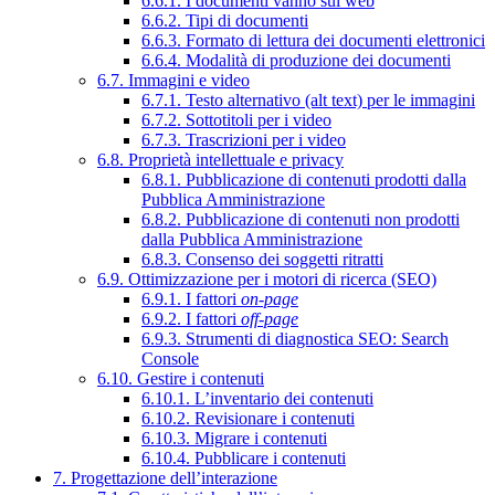
6.6.1. I documenti vanno sul web
6.6.2. Tipi di documenti
6.6.3. Formato di lettura dei documenti elettronici
6.6.4. Modalità di produzione dei documenti
6.7. Immagini e video
6.7.1. Testo alternativo (alt text) per le immagini
6.7.2. Sottotitoli per i video
6.7.3. Trascrizioni per i video
6.8. Proprietà intellettuale e privacy
6.8.1. Pubblicazione di contenuti prodotti dalla
Pubblica Amministrazione
6.8.2. Pubblicazione di contenuti non prodotti
dalla Pubblica Amministrazione
6.8.3. Consenso dei soggetti ritratti
6.9. Ottimizzazione per i motori di ricerca (SEO)
6.9.1. I fattori
on-page
6.9.2. I fattori
off-page
6.9.3. Strumenti di diagnostica SEO: Search
Console
6.10. Gestire i contenuti
6.10.1. L’inventario dei contenuti
6.10.2. Revisionare i contenuti
6.10.3. Migrare i contenuti
6.10.4. Pubblicare i contenuti
7. Progettazione dell’interazione