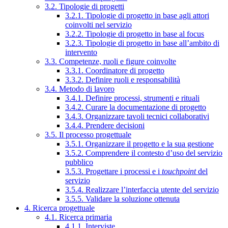
3.2. Tipologie di progetti
3.2.1. Tipologie di progetto in base agli attori
coinvolti nel servizio
3.2.2. Tipologie di progetto in base al focus
3.2.3. Tipologie di progetto in base all’ambito di
intervento
3.3. Competenze, ruoli e figure coinvolte
3.3.1. Coordinatore di progetto
3.3.2. Definire ruoli e responsabilità
3.4. Metodo di lavoro
3.4.1. Definire processi, strumenti e rituali
3.4.2. Curare la documentazione di progetto
3.4.3. Organizzare tavoli tecnici collaborativi
3.4.4. Prendere decisioni
3.5. Il processo progettuale
3.5.1. Organizzare il progetto e la sua gestione
3.5.2. Comprendere il contesto d’uso del servizio
pubblico
3.5.3. Progettare i processi e i
touchpoint
del
servizio
3.5.4. Realizzare l’interfaccia utente del servizio
3.5.5. Validare la soluzione ottenuta
4. Ricerca progettuale
4.1. Ricerca primaria
4.1.1. Interviste