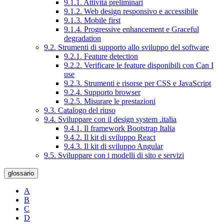
9.1.1. Attività preliminari
9.1.2. Web design responsivo e accessibile
9.1.3. Mobile first
9.1.4. Progressive enhancement e Graceful
degradation
9.2. Strumenti di supporto allo sviluppo del software
9.2.1. Feature detection
9.2.2. Verificare le feature disponibili con Can I
use
9.2.3. Strumenti e risorse per CSS e JavaScript
9.2.4. Supporto browser
9.2.5. Misurare le prestazioni
9.3. Catalogo del riuso
9.4. Sviluppare con il design system .italia
9.4.1. Il framework Bootstrap Italia
9.4.2. Il kit di sviluppo React
9.4.3. Il kit di sviluppo Angular
9.5. Sviluppare con i modelli di sito e servizi
glossario
A
B
C
D