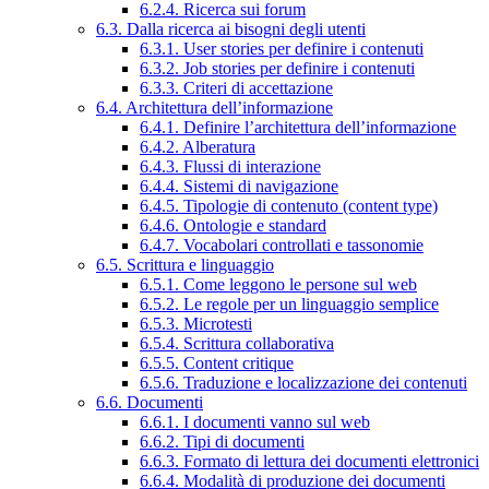
6.2.4. Ricerca sui forum
6.3. Dalla ricerca ai bisogni degli utenti
6.3.1. User stories per definire i contenuti
6.3.2. Job stories per definire i contenuti
6.3.3. Criteri di accettazione
6.4. Architettura dell’informazione
6.4.1. Definire l’architettura dell’informazione
6.4.2. Alberatura
6.4.3. Flussi di interazione
6.4.4. Sistemi di navigazione
6.4.5. Tipologie di contenuto (content type)
6.4.6. Ontologie e standard
6.4.7. Vocabolari controllati e tassonomie
6.5. Scrittura e linguaggio
6.5.1. Come leggono le persone sul web
6.5.2. Le regole per un linguaggio semplice
6.5.3. Microtesti
6.5.4. Scrittura collaborativa
6.5.5. Content critique
6.5.6. Traduzione e localizzazione dei contenuti
6.6. Documenti
6.6.1. I documenti vanno sul web
6.6.2. Tipi di documenti
6.6.3. Formato di lettura dei documenti elettronici
6.6.4. Modalità di produzione dei documenti