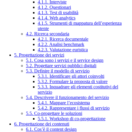
4.1.1. Interviste
4.1.2. Questionari
4.1.3. Test di usabilità
4.1.4. Web analytics
4.1.5. Strumenti di mappatura dell’esperienza
utente
4.2. Ricerca secondaria
4.2.1. Ricerca documentale
4.2.2. Analisi benchmark
4.2.3. Valutazione euristica
5. Progettazione dei servizi
5.1. Cosa sono i servizi e il service design
5.2. Progettare servizi pubblici digitali
5.3. Definire il modello di servizio
5.3.1. Identificare gli attori coinvolti
5.3.2. Formulare la proposta di valore
5.3.3. Inquadrare gli elementi costitutivi del
servizio
5.4. Descrivere il funzionamento del servizio
5.4.1. Mappare l’ecosistema
5.4.2. Rappresentare i flussi di servizio
5.5. Co-progettare le soluzioni
5.5.1. Workshop di co-progettazione
6. Progettazione dei contenuti
6.1. Cos’è il content design