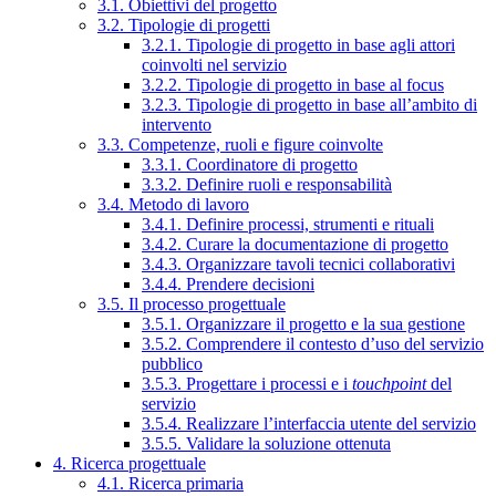
3.1. Obiettivi del progetto
3.2. Tipologie di progetti
3.2.1. Tipologie di progetto in base agli attori
coinvolti nel servizio
3.2.2. Tipologie di progetto in base al focus
3.2.3. Tipologie di progetto in base all’ambito di
intervento
3.3. Competenze, ruoli e figure coinvolte
3.3.1. Coordinatore di progetto
3.3.2. Definire ruoli e responsabilità
3.4. Metodo di lavoro
3.4.1. Definire processi, strumenti e rituali
3.4.2. Curare la documentazione di progetto
3.4.3. Organizzare tavoli tecnici collaborativi
3.4.4. Prendere decisioni
3.5. Il processo progettuale
3.5.1. Organizzare il progetto e la sua gestione
3.5.2. Comprendere il contesto d’uso del servizio
pubblico
3.5.3. Progettare i processi e i
touchpoint
del
servizio
3.5.4. Realizzare l’interfaccia utente del servizio
3.5.5. Validare la soluzione ottenuta
4. Ricerca progettuale
4.1. Ricerca primaria