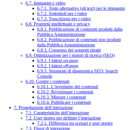
6.7. Immagini e video
6.7.1. Testo alternativo (alt text) per le immagini
6.7.2. Sottotitoli per i video
6.7.3. Trascrizioni per i video
6.8. Proprietà intellettuale e privacy
6.8.1. Pubblicazione di contenuti prodotti dalla
Pubblica Amministrazione
6.8.2. Pubblicazione di contenuti non prodotti
dalla Pubblica Amministrazione
6.8.3. Consenso dei soggetti ritratti
6.9. Ottimizzazione per i motori di ricerca (SEO)
6.9.1. I fattori
on-page
6.9.2. I fattori
off-page
6.9.3. Strumenti di diagnostica SEO: Search
Console
6.10. Gestire i contenuti
6.10.1. L’inventario dei contenuti
6.10.2. Revisionare i contenuti
6.10.3. Migrare i contenuti
6.10.4. Pubblicare i contenuti
7. Progettazione dell’interazione
7.1. Caratteristiche dell’interazione
7.2. User stories per definire l’interazione
7.2.1. Differenza tra scenari e user stories
7.3. Flussi di interazione