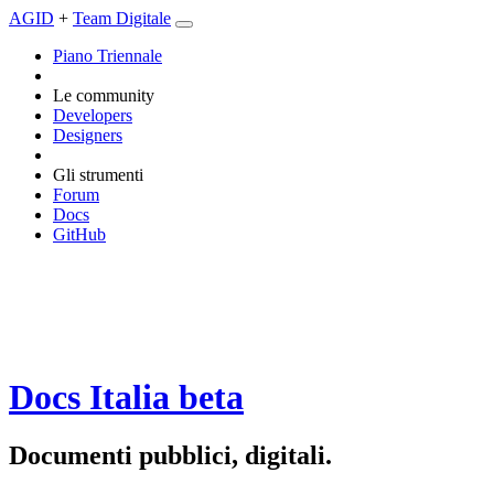
AGID
+
Team Digitale
Piano Triennale
Le community
Developers
Designers
Gli strumenti
Forum
Docs
GitHub
Docs Italia
beta
Documenti pubblici, digitali.