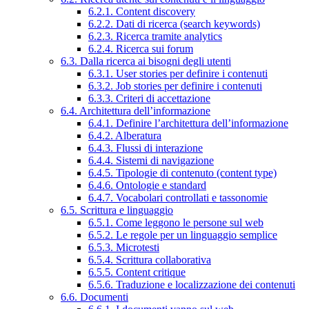
6.2.1. Content discovery
6.2.2. Dati di ricerca (search keywords)
6.2.3. Ricerca tramite analytics
6.2.4. Ricerca sui forum
6.3. Dalla ricerca ai bisogni degli utenti
6.3.1. User stories per definire i contenuti
6.3.2. Job stories per definire i contenuti
6.3.3. Criteri di accettazione
6.4. Architettura dell’informazione
6.4.1. Definire l’architettura dell’informazione
6.4.2. Alberatura
6.4.3. Flussi di interazione
6.4.4. Sistemi di navigazione
6.4.5. Tipologie di contenuto (content type)
6.4.6. Ontologie e standard
6.4.7. Vocabolari controllati e tassonomie
6.5. Scrittura e linguaggio
6.5.1. Come leggono le persone sul web
6.5.2. Le regole per un linguaggio semplice
6.5.3. Microtesti
6.5.4. Scrittura collaborativa
6.5.5. Content critique
6.5.6. Traduzione e localizzazione dei contenuti
6.6. Documenti