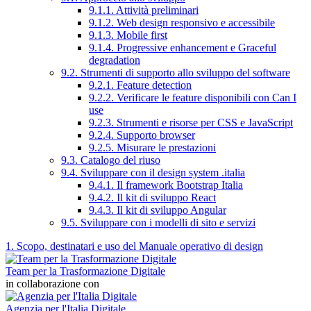
9.1.1. Attività preliminari
9.1.2. Web design responsivo e accessibile
9.1.3. Mobile first
9.1.4. Progressive enhancement e Graceful
degradation
9.2. Strumenti di supporto allo sviluppo del software
9.2.1. Feature detection
9.2.2. Verificare le feature disponibili con Can I
use
9.2.3. Strumenti e risorse per CSS e JavaScript
9.2.4. Supporto browser
9.2.5. Misurare le prestazioni
9.3. Catalogo del riuso
9.4. Sviluppare con il design system .italia
9.4.1. Il framework Bootstrap Italia
9.4.2. Il kit di sviluppo React
9.4.3. Il kit di sviluppo Angular
9.5. Sviluppare con i modelli di sito e servizi
1. Scopo, destinatari e uso del Manuale operativo di design
Team per la Trasformazione Digitale
in collaborazione con
Agenzia per l'Italia Digitale