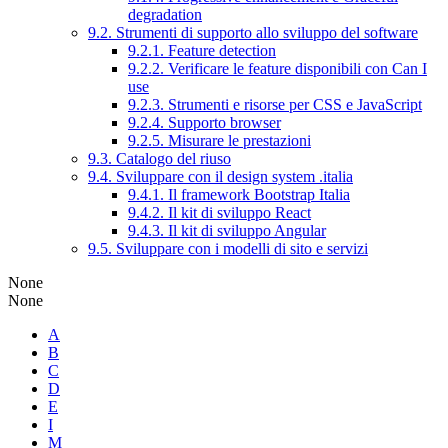
degradation
9.2. Strumenti di supporto allo sviluppo del software
9.2.1. Feature detection
9.2.2. Verificare le feature disponibili con Can I
use
9.2.3. Strumenti e risorse per CSS e JavaScript
9.2.4. Supporto browser
9.2.5. Misurare le prestazioni
9.3. Catalogo del riuso
9.4. Sviluppare con il design system .italia
9.4.1. Il framework Bootstrap Italia
9.4.2. Il kit di sviluppo React
9.4.3. Il kit di sviluppo Angular
9.5. Sviluppare con i modelli di sito e servizi
None
None
A
B
C
D
E
I
M