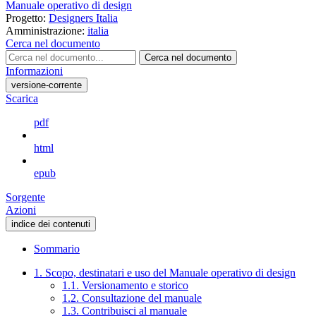
Manuale operativo di design
Progetto:
Designers Italia
Amministrazione:
italia
Cerca nel documento
Cerca nel documento
Informazioni
versione-corrente
Scarica
pdf
html
epub
Sorgente
Azioni
indice dei contenuti
Sommario
1. Scopo, destinatari e uso del Manuale operativo di design
1.1. Versionamento e storico
1.2. Consultazione del manuale
1.3. Contribuisci al manuale