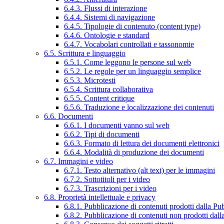
6.4.3. Flussi di interazione
6.4.4. Sistemi di navigazione
6.4.5. Tipologie di contenuto (content type)
6.4.6. Ontologie e standard
6.4.7. Vocabolari controllati e tassonomie
6.5. Scrittura e linguaggio
6.5.1. Come leggono le persone sul web
6.5.2. Le regole per un linguaggio semplice
6.5.3. Microtesti
6.5.4. Scrittura collaborativa
6.5.5. Content critique
6.5.6. Traduzione e localizzazione dei contenuti
6.6. Documenti
6.6.1. I documenti vanno sul web
6.6.2. Tipi di documenti
6.6.3. Formato di lettura dei documenti elettronici
6.6.4. Modalità di produzione dei documenti
6.7. Immagini e video
6.7.1. Testo alternativo (alt text) per le immagini
6.7.2. Sottotitoli per i video
6.7.3. Trascrizioni per i video
6.8. Proprietà intellettuale e privacy
6.8.1. Pubblicazione di contenuti prodotti dalla P
6.8.2. Pubblicazione di contenuti non prodotti dal