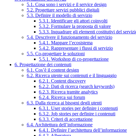
5.1. Cosa sono i servizi e il service design
5.2. Progettare servizi pubblici digitali
5.3. Definire il modello di servizio
5.3.1. Identificare gli attori coinvolti
5.3.2. Formulare la proposta di valore
5.3.3. Inquadrare gli elementi costitutivi del serviz
5.4. Descrivere il funzionamento del servizio
5.4.1. Mappare l’ecosistema
5.4.2. Rappresentare i flussi di servizio
5.5. Co-progettare le soluzioni
5.5.1. Workshop di co-progettazione
6. Progettazione dei contenuti
6.1. Cos’è il content design
6.2. Ricerca utente sui contenuti e il linguaggio
6.2.1. Content discovery
6.2.2. Dati di ricerca (search keywords)
6.2.3. Ricerca tramite analytics
6.2.4. Ricerca sui forum
6.3. Dalla ricerca ai bisogni degli utenti
6.3.1. User stories per definire i contenuti
6.3.2. Job stories per definire i contenuti
6.3.3. Criteri di accettazione
6.4. Architettura dell’informazione
6.4.1. Definire l’architettura dell’informazione
6.4.2. Alberatura