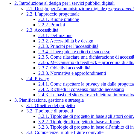
2. Introduzione al design per i servizi pubblici digitali
2.1. Design per l’amministrazione digitale (
e-government
2.2. L’approccio progettuale
2.2.1. Buone pratiche
2.2.2. Principi
2.3. Accessibilità
2.3.1. Definizione
2.3.2. Accessibilità by design
2.3.3. Principi per l’accessibilità
2.3.4. Linee guida e criteri di successo
2.3.5. Come rilasciare una dichiarazione di accessib
2.3.6. Meccanismo di feedback e procedura di attu
2.3.7. Obiettivi accessibilità
2.3.8. Normativa e approfondimenti
2.4. Privacy
2.4.1. Come rispettare la privacy sin dalla progettaz
2.4.2. Richiedi il consenso quando necessario
2.4.3. Le basi del sito web: architettura, informati
3. Pianificazione, gestione e strategia
3.1. Obiettivi del progetto
3.2. Tipologie di progetti
3.2.1. Tipologie di progetto in base agli attori coinv
3.2.2. Tipologie di progetto in base al focus
3.2.3. Tipologie di progetto in base all’ambito di i
3.3. Competenze, ruoli e figure coinvolte