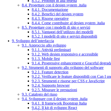
8.3.2. Prototipi in alta fedeltà
8.4. Progettare con il design system .italia
8.4.1. Documentazione
8.4.2. Benefici del design system
8.4.3. Risorse operative
8.4.4. Come contribuire al design system .italia
8.5. Progettare con i modelli di sito e servizi
8.5.1. Vantaggi dell’utilizzo dei modelli
8.5.2. I modelli di sito e servizi disponibili
9. Sviluppo dell’interfaccia
9.1. Approccio allo sviluppo
9.1.1. Attività preliminari
9.1.2. Web design responsivo e accessibile
9.1.3. Mobile first
9.1.4. Progressive enhancement e Graceful degrad
9.2. Strumenti di supporto allo sviluppo del software
9.2.1. Feature detection
9.2.2. Verificare le feature disponibili con Can I us
9.2.3. Strumenti e risorse per CSS e JavaScript
9.2.4. Supporto browser
9.2.5. Misurare le prestazioni
9.3. Catalogo del riuso
9.4. Sviluppare con il design system .italia
9.4.1. Il framework Bootstrap Italia
9.4.2. Il kit di sviluppo React