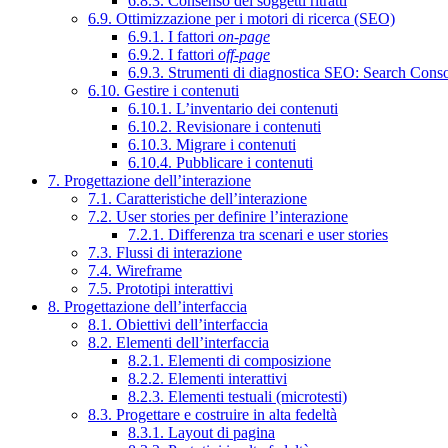
6.8.3. Consenso dei soggetti ritratti
6.9. Ottimizzazione per i motori di ricerca (SEO)
6.9.1. I fattori
on-page
6.9.2. I fattori
off-page
6.9.3. Strumenti di diagnostica SEO: Search Cons
6.10. Gestire i contenuti
6.10.1. L’inventario dei contenuti
6.10.2. Revisionare i contenuti
6.10.3. Migrare i contenuti
6.10.4. Pubblicare i contenuti
7. Progettazione dell’interazione
7.1. Caratteristiche dell’interazione
7.2. User stories per definire l’interazione
7.2.1. Differenza tra scenari e user stories
7.3. Flussi di interazione
7.4. Wireframe
7.5. Prototipi interattivi
8. Progettazione dell’interfaccia
8.1. Obiettivi dell’interfaccia
8.2. Elementi dell’interfaccia
8.2.1. Elementi di composizione
8.2.2. Elementi interattivi
8.2.3. Elementi testuali (microtesti)
8.3. Progettare e costruire in alta fedeltà
8.3.1. Layout di pagina