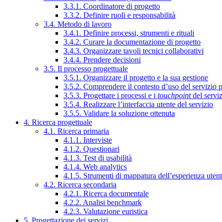
3.3.1. Coordinatore di progetto
3.3.2. Definire ruoli e responsabilità
3.4. Metodo di lavoro
3.4.1. Definire processi, strumenti e rituali
3.4.2. Curare la documentazione di progetto
3.4.3. Organizzare tavoli tecnici collaborativi
3.4.4. Prendere decisioni
3.5. Il processo progettuale
3.5.1. Organizzare il progetto e la sua gestione
3.5.2. Comprendere il contesto d’uso del servizio 
3.5.3. Progettare i processi e i
touchpoint
del servi
3.5.4. Realizzare l’interfaccia utente del servizio
3.5.5. Validare la soluzione ottenuta
4. Ricerca progettuale
4.1. Ricerca primaria
4.1.1. Interviste
4.1.2. Questionari
4.1.3. Test di usabilità
4.1.4. Web analytics
4.1.5. Strumenti di mappatura dell’esperienza uten
4.2. Ricerca secondaria
4.2.1. Ricerca documentale
4.2.2. Analisi benchmark
4.2.3. Valutazione euristica
5. Progettazione dei servizi