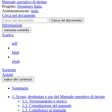
Manuale operativo di design
Progetto:
Designers Italia
Amministrazione:
italia
Cerca nel documento
Cerca nel documento
Informazioni
versione-corrente
Scarica
pdf
html
epub
Sorgente
Azioni
indice dei contenuti
Sommario
1. Scopo, destinatari e uso del Manuale operativo di design
1.1. Versionamento e storico
1.2. Consultazione del manuale
1.3. Contribuisci al manuale