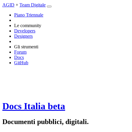
AGID
+
Team Digitale
Piano Triennale
Le community
Developers
Designers
Gli strumenti
Forum
Docs
GitHub
Docs Italia
beta
Documenti pubblici, digitali.