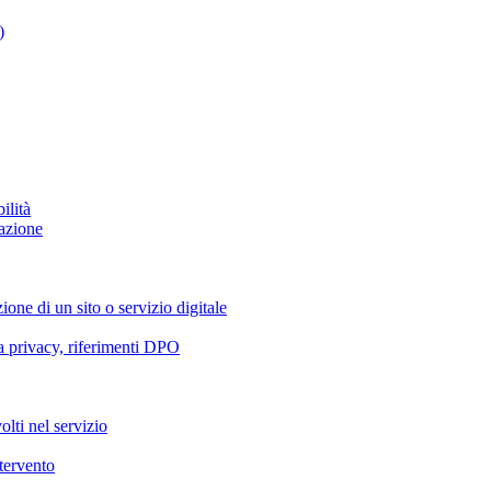
)
ilità
azione
ione di un sito o servizio digitale
va privacy, riferimenti DPO
olti nel servizio
ntervento