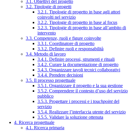
3.1. Obiettivi del progetto
3.2. Tipologie di progetti
3.2.1. Tipologie di progetto in base agli attori
coinvolti nel servizio
3.2.2. Tipologie di progetto in base al focus
3.2.3. Tipologie di progetto in base all’ambito di
intervento
3.3. Competenze, ruoli e figure coinvolte
3.3.1. Coordinatore di progetto
3.3.2. Definire ruoli e responsabilità
3.4. Metodo di lavoro
3.4.1. Definire processi, strumenti e rituali
3.4.2. Curare la documentazione di progetto
3.4.3. Organizzare tavoli tecnici collaborativi
3.4.4. Prendere decisioni
3.5. Il processo progettuale
3.5.1. Organizzare il progetto e la sua gestione
3.5.2. Comprendere il contesto d’uso del servizio
pubblico
3.5.3. Progettare i processi e i
touchpoint
del
servizio
3.5.4. Realizzare l’interfaccia utente del servizio
3.5.5. Validare la soluzione ottenuta
4. Ricerca progettuale
4.1. Ricerca primaria