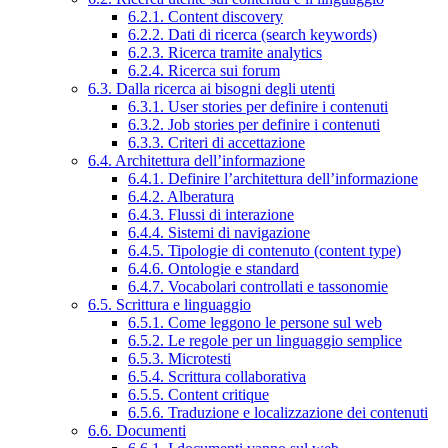
6.2.1. Content discovery
6.2.2. Dati di ricerca (search keywords)
6.2.3. Ricerca tramite analytics
6.2.4. Ricerca sui forum
6.3. Dalla ricerca ai bisogni degli utenti
6.3.1. User stories per definire i contenuti
6.3.2. Job stories per definire i contenuti
6.3.3. Criteri di accettazione
6.4. Architettura dell’informazione
6.4.1. Definire l’architettura dell’informazione
6.4.2. Alberatura
6.4.3. Flussi di interazione
6.4.4. Sistemi di navigazione
6.4.5. Tipologie di contenuto (content type)
6.4.6. Ontologie e standard
6.4.7. Vocabolari controllati e tassonomie
6.5. Scrittura e linguaggio
6.5.1. Come leggono le persone sul web
6.5.2. Le regole per un linguaggio semplice
6.5.3. Microtesti
6.5.4. Scrittura collaborativa
6.5.5. Content critique
6.5.6. Traduzione e localizzazione dei contenuti
6.6. Documenti