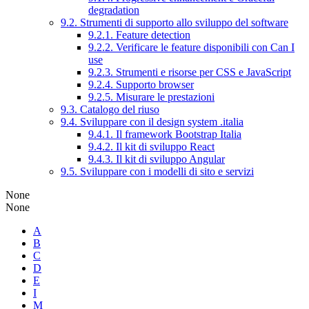
degradation
9.2. Strumenti di supporto allo sviluppo del software
9.2.1. Feature detection
9.2.2. Verificare le feature disponibili con Can I
use
9.2.3. Strumenti e risorse per CSS e JavaScript
9.2.4. Supporto browser
9.2.5. Misurare le prestazioni
9.3. Catalogo del riuso
9.4. Sviluppare con il design system .italia
9.4.1. Il framework Bootstrap Italia
9.4.2. Il kit di sviluppo React
9.4.3. Il kit di sviluppo Angular
9.5. Sviluppare con i modelli di sito e servizi
None
None
A
B
C
D
E
I
M