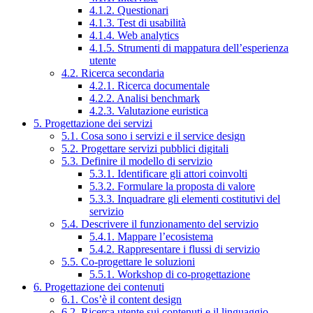
4.1.2. Questionari
4.1.3. Test di usabilità
4.1.4. Web analytics
4.1.5. Strumenti di mappatura dell’esperienza
utente
4.2. Ricerca secondaria
4.2.1. Ricerca documentale
4.2.2. Analisi benchmark
4.2.3. Valutazione euristica
5. Progettazione dei servizi
5.1. Cosa sono i servizi e il service design
5.2. Progettare servizi pubblici digitali
5.3. Definire il modello di servizio
5.3.1. Identificare gli attori coinvolti
5.3.2. Formulare la proposta di valore
5.3.3. Inquadrare gli elementi costitutivi del
servizio
5.4. Descrivere il funzionamento del servizio
5.4.1. Mappare l’ecosistema
5.4.2. Rappresentare i flussi di servizio
5.5. Co-progettare le soluzioni
5.5.1. Workshop di co-progettazione
6. Progettazione dei contenuti
6.1. Cos’è il content design
6.2. Ricerca utente sui contenuti e il linguaggio