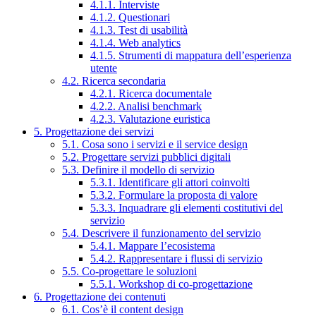
4.1.1. Interviste
4.1.2. Questionari
4.1.3. Test di usabilità
4.1.4. Web analytics
4.1.5. Strumenti di mappatura dell’esperienza
utente
4.2. Ricerca secondaria
4.2.1. Ricerca documentale
4.2.2. Analisi benchmark
4.2.3. Valutazione euristica
5. Progettazione dei servizi
5.1. Cosa sono i servizi e il service design
5.2. Progettare servizi pubblici digitali
5.3. Definire il modello di servizio
5.3.1. Identificare gli attori coinvolti
5.3.2. Formulare la proposta di valore
5.3.3. Inquadrare gli elementi costitutivi del
servizio
5.4. Descrivere il funzionamento del servizio
5.4.1. Mappare l’ecosistema
5.4.2. Rappresentare i flussi di servizio
5.5. Co-progettare le soluzioni
5.5.1. Workshop di co-progettazione
6. Progettazione dei contenuti
6.1. Cos’è il content design