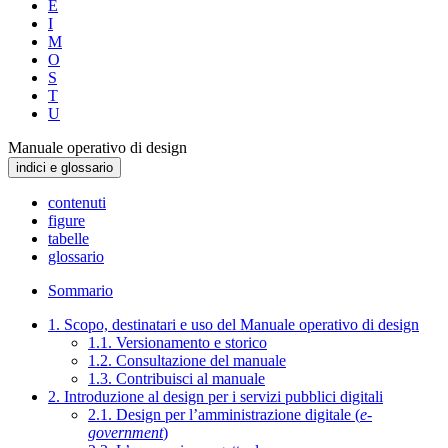
E
I
M
O
S
T
U
Manuale operativo di design
indici e glossario
contenuti
figure
tabelle
glossario
Sommario
1. Scopo, destinatari e uso del Manuale operativo di design
1.1. Versionamento e storico
1.2. Consultazione del manuale
1.3. Contribuisci al manuale
2. Introduzione al design per i servizi pubblici digitali
2.1. Design per l’amministrazione digitale (
e-
government
)