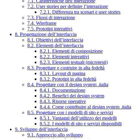
7.1. Caratteristiche dell’interazione
7.2. User stories per definire l’interazione
7.2.1. Differenza tra scenari e user stories
7.3. Flussi di interazione
7.4. Wireframe
7.5. Prototipi interattivi
8. Progettazione dell’interfaccia
8.1. Obiettivi dell’interfaccia
8.2. Elementi dell’interfaccia
8.2.1. Elementi di composizione
8.2.2. Elementi interattivi
8.2.3. Elementi testuali (microtesti)
8.3. Progettare e costruire in alta fedeltà
8.3.1. Layout di pagina
8.3.2. Prototipi in alta fedeltà
8.4. Progettare con il design system .italia
8.4.1. Documentazione
8.4.2. Benefici del design system
8.4.3. Risorse operative
8.4.4. Come contribuire al design system .italia
8.5. Progettare con i modelli di sito e servizi
8.5.1. Vantaggi dell’utilizzo dei modelli
8.5.2. I modelli di sito e servizi disponibili
9. Sviluppo dell’interfaccia
9.1. Approccio allo sviluppo