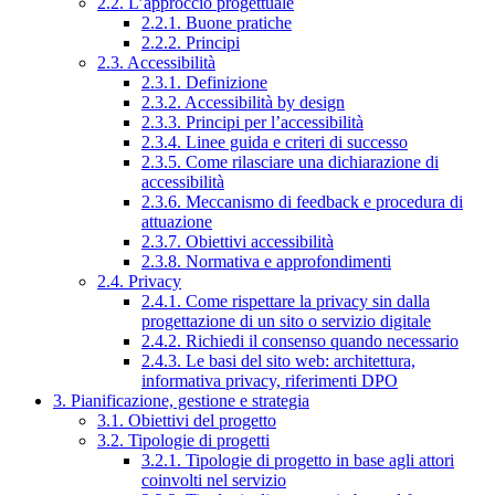
2.2. L’approccio progettuale
2.2.1. Buone pratiche
2.2.2. Principi
2.3. Accessibilità
2.3.1. Definizione
2.3.2. Accessibilità by design
2.3.3. Principi per l’accessibilità
2.3.4. Linee guida e criteri di successo
2.3.5. Come rilasciare una dichiarazione di
accessibilità
2.3.6. Meccanismo di feedback e procedura di
attuazione
2.3.7. Obiettivi accessibilità
2.3.8. Normativa e approfondimenti
2.4. Privacy
2.4.1. Come rispettare la privacy sin dalla
progettazione di un sito o servizio digitale
2.4.2. Richiedi il consenso quando necessario
2.4.3. Le basi del sito web: architettura,
informativa privacy, riferimenti DPO
3. Pianificazione, gestione e strategia
3.1. Obiettivi del progetto
3.2. Tipologie di progetti
3.2.1. Tipologie di progetto in base agli attori
coinvolti nel servizio