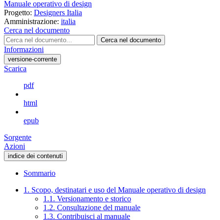
Manuale operativo di design
Progetto:
Designers Italia
Amministrazione:
italia
Cerca nel documento
Cerca nel documento
Informazioni
versione-corrente
Scarica
pdf
html
epub
Sorgente
Azioni
indice dei contenuti
Sommario
1. Scopo, destinatari e uso del Manuale operativo di design
1.1. Versionamento e storico
1.2. Consultazione del manuale
1.3. Contribuisci al manuale