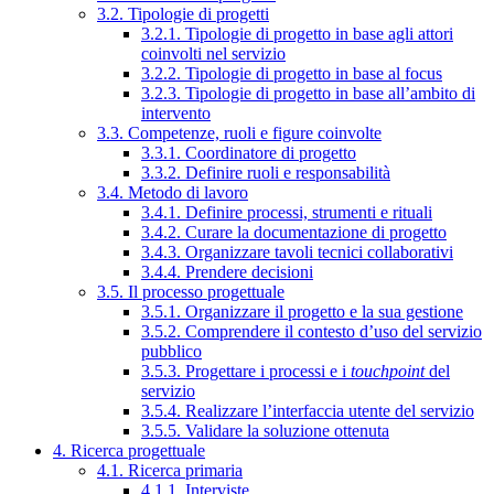
3.2. Tipologie di progetti
3.2.1. Tipologie di progetto in base agli attori
coinvolti nel servizio
3.2.2. Tipologie di progetto in base al focus
3.2.3. Tipologie di progetto in base all’ambito di
intervento
3.3. Competenze, ruoli e figure coinvolte
3.3.1. Coordinatore di progetto
3.3.2. Definire ruoli e responsabilità
3.4. Metodo di lavoro
3.4.1. Definire processi, strumenti e rituali
3.4.2. Curare la documentazione di progetto
3.4.3. Organizzare tavoli tecnici collaborativi
3.4.4. Prendere decisioni
3.5. Il processo progettuale
3.5.1. Organizzare il progetto e la sua gestione
3.5.2. Comprendere il contesto d’uso del servizio
pubblico
3.5.3. Progettare i processi e i
touchpoint
del
servizio
3.5.4. Realizzare l’interfaccia utente del servizio
3.5.5. Validare la soluzione ottenuta
4. Ricerca progettuale
4.1. Ricerca primaria
4.1.1. Interviste