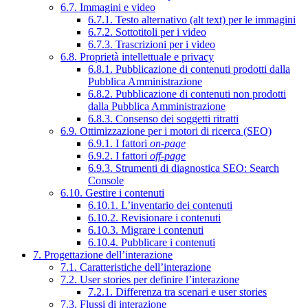
6.7. Immagini e video
6.7.1. Testo alternativo (alt text) per le immagini
6.7.2. Sottotitoli per i video
6.7.3. Trascrizioni per i video
6.8. Proprietà intellettuale e privacy
6.8.1. Pubblicazione di contenuti prodotti dalla
Pubblica Amministrazione
6.8.2. Pubblicazione di contenuti non prodotti
dalla Pubblica Amministrazione
6.8.3. Consenso dei soggetti ritratti
6.9. Ottimizzazione per i motori di ricerca (SEO)
6.9.1. I fattori
on-page
6.9.2. I fattori
off-page
6.9.3. Strumenti di diagnostica SEO: Search
Console
6.10. Gestire i contenuti
6.10.1. L’inventario dei contenuti
6.10.2. Revisionare i contenuti
6.10.3. Migrare i contenuti
6.10.4. Pubblicare i contenuti
7. Progettazione dell’interazione
7.1. Caratteristiche dell’interazione
7.2. User stories per definire l’interazione
7.2.1. Differenza tra scenari e user stories
7.3. Flussi di interazione