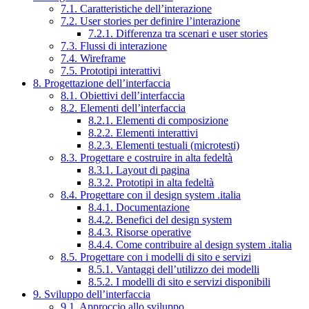
7.1. Caratteristiche dell’interazione
7.2. User stories per definire l’interazione
7.2.1. Differenza tra scenari e user stories
7.3. Flussi di interazione
7.4. Wireframe
7.5. Prototipi interattivi
8. Progettazione dell’interfaccia
8.1. Obiettivi dell’interfaccia
8.2. Elementi dell’interfaccia
8.2.1. Elementi di composizione
8.2.2. Elementi interattivi
8.2.3. Elementi testuali (microtesti)
8.3. Progettare e costruire in alta fedeltà
8.3.1. Layout di pagina
8.3.2. Prototipi in alta fedeltà
8.4. Progettare con il design system .italia
8.4.1. Documentazione
8.4.2. Benefici del design system
8.4.3. Risorse operative
8.4.4. Come contribuire al design system .italia
8.5. Progettare con i modelli di sito e servizi
8.5.1. Vantaggi dell’utilizzo dei modelli
8.5.2. I modelli di sito e servizi disponibili
9. Sviluppo dell’interfaccia
9.1. Approccio allo sviluppo