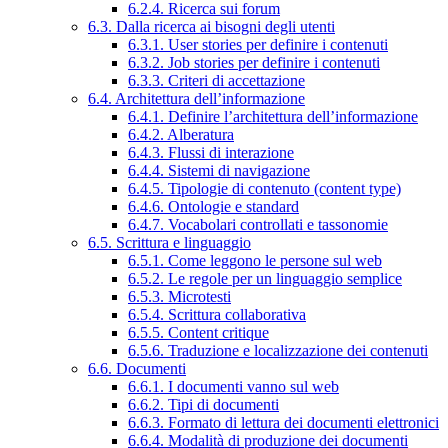
6.2.4. Ricerca sui forum
6.3. Dalla ricerca ai bisogni degli utenti
6.3.1. User stories per definire i contenuti
6.3.2. Job stories per definire i contenuti
6.3.3. Criteri di accettazione
6.4. Architettura dell’informazione
6.4.1. Definire l’architettura dell’informazione
6.4.2. Alberatura
6.4.3. Flussi di interazione
6.4.4. Sistemi di navigazione
6.4.5. Tipologie di contenuto (content type)
6.4.6. Ontologie e standard
6.4.7. Vocabolari controllati e tassonomie
6.5. Scrittura e linguaggio
6.5.1. Come leggono le persone sul web
6.5.2. Le regole per un linguaggio semplice
6.5.3. Microtesti
6.5.4. Scrittura collaborativa
6.5.5. Content critique
6.5.6. Traduzione e localizzazione dei contenuti
6.6. Documenti
6.6.1. I documenti vanno sul web
6.6.2. Tipi di documenti
6.6.3. Formato di lettura dei documenti elettronici
6.6.4. Modalità di produzione dei documenti