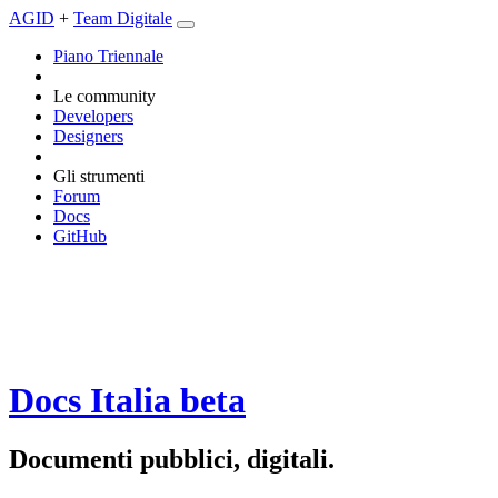
AGID
+
Team Digitale
Piano Triennale
Le community
Developers
Designers
Gli strumenti
Forum
Docs
GitHub
Docs Italia
beta
Documenti pubblici, digitali.