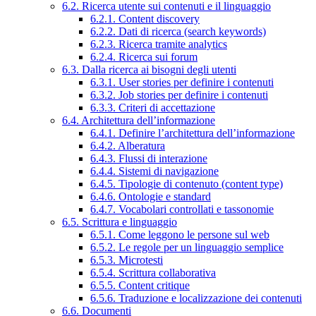
6.2. Ricerca utente sui contenuti e il linguaggio
6.2.1. Content discovery
6.2.2. Dati di ricerca (search keywords)
6.2.3. Ricerca tramite analytics
6.2.4. Ricerca sui forum
6.3. Dalla ricerca ai bisogni degli utenti
6.3.1. User stories per definire i contenuti
6.3.2. Job stories per definire i contenuti
6.3.3. Criteri di accettazione
6.4. Architettura dell’informazione
6.4.1. Definire l’architettura dell’informazione
6.4.2. Alberatura
6.4.3. Flussi di interazione
6.4.4. Sistemi di navigazione
6.4.5. Tipologie di contenuto (content type)
6.4.6. Ontologie e standard
6.4.7. Vocabolari controllati e tassonomie
6.5. Scrittura e linguaggio
6.5.1. Come leggono le persone sul web
6.5.2. Le regole per un linguaggio semplice
6.5.3. Microtesti
6.5.4. Scrittura collaborativa
6.5.5. Content critique
6.5.6. Traduzione e localizzazione dei contenuti
6.6. Documenti