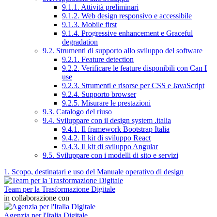
9.1.1. Attività preliminari
9.1.2. Web design responsivo e accessibile
9.1.3. Mobile first
9.1.4. Progressive enhancement e Graceful
degradation
9.2. Strumenti di supporto allo sviluppo del software
9.2.1. Feature detection
9.2.2. Verificare le feature disponibili con Can I
use
9.2.3. Strumenti e risorse per CSS e JavaScript
9.2.4. Supporto browser
9.2.5. Misurare le prestazioni
9.3. Catalogo del riuso
9.4. Sviluppare con il design system .italia
9.4.1. Il framework Bootstrap Italia
9.4.2. Il kit di sviluppo React
9.4.3. Il kit di sviluppo Angular
9.5. Sviluppare con i modelli di sito e servizi
1. Scopo, destinatari e uso del Manuale operativo di design
Team per la Trasformazione Digitale
in collaborazione con
Agenzia per l'Italia Digitale