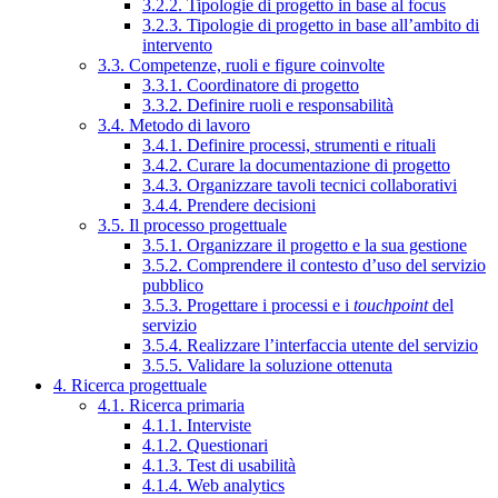
3.2.2. Tipologie di progetto in base al focus
3.2.3. Tipologie di progetto in base all’ambito di
intervento
3.3. Competenze, ruoli e figure coinvolte
3.3.1. Coordinatore di progetto
3.3.2. Definire ruoli e responsabilità
3.4. Metodo di lavoro
3.4.1. Definire processi, strumenti e rituali
3.4.2. Curare la documentazione di progetto
3.4.3. Organizzare tavoli tecnici collaborativi
3.4.4. Prendere decisioni
3.5. Il processo progettuale
3.5.1. Organizzare il progetto e la sua gestione
3.5.2. Comprendere il contesto d’uso del servizio
pubblico
3.5.3. Progettare i processi e i
touchpoint
del
servizio
3.5.4. Realizzare l’interfaccia utente del servizio
3.5.5. Validare la soluzione ottenuta
4. Ricerca progettuale
4.1. Ricerca primaria
4.1.1. Interviste
4.1.2. Questionari
4.1.3. Test di usabilità
4.1.4. Web analytics