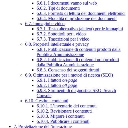
6.6.1. I documenti vanno sul web
6.6.2. Tipi di documenti
6.6.3. Formato di lettura dei documenti elettronici
6.6.4. Modalità di produzione dei documenti
6.7. Immagini e video
6.7.1. Testo alternativo (alt text) per le immagini
6.7.2. Sottotitoli per i video
6.7.3. Trascrizioni per i video
6.8. Proprietà intellettuale e privacy
6.8.1. Pubblicazione di contenuti prodotti dalla
Pubblica Amministrazione
6.8.2. Pubblicazione di contenuti non prodotti
dalla Pubblica Amministrazione
6.8.3. Consenso dei soggetti ritratti
6.9. Ottimizzazione per i motori di ricerca (SEO)
6.9.1. I fattori
on-page
6.9.2. I fattori
off-page
6.9.3. Strumenti di diagnostica SEO: Search
Console
6.10. Gestire i contenuti
6.10.1. L’inventario dei contenuti
6.10.2. Revisionare i contenuti
6.10.3. Migrare i contenuti
6.10.4. Pubblicare i contenuti
7. Progettazione dell’interazione