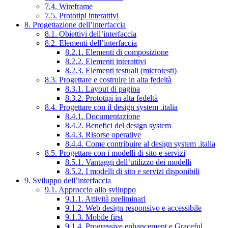
7.4. Wireframe
7.5. Prototipi interattivi
8. Progettazione dell’interfaccia
8.1. Obiettivi dell’interfaccia
8.2. Elementi dell’interfaccia
8.2.1. Elementi di composizione
8.2.2. Elementi interattivi
8.2.3. Elementi testuali (microtesti)
8.3. Progettare e costruire in alta fedeltà
8.3.1. Layout di pagina
8.3.2. Prototipi in alta fedeltà
8.4. Progettare con il design system .italia
8.4.1. Documentazione
8.4.2. Benefici del design system
8.4.3. Risorse operative
8.4.4. Come contribuire al design system .italia
8.5. Progettare con i modelli di sito e servizi
8.5.1. Vantaggi dell’utilizzo dei modelli
8.5.2. I modelli di sito e servizi disponibili
9. Sviluppo dell’interfaccia
9.1. Approccio allo sviluppo
9.1.1. Attività preliminari
9.1.2. Web design responsivo e accessibile
9.1.3. Mobile first
9.1.4. Progressive enhancement e Graceful