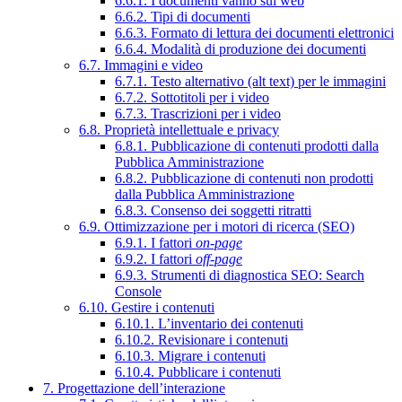
6.6.1. I documenti vanno sul web
6.6.2. Tipi di documenti
6.6.3. Formato di lettura dei documenti elettronici
6.6.4. Modalità di produzione dei documenti
6.7. Immagini e video
6.7.1. Testo alternativo (alt text) per le immagini
6.7.2. Sottotitoli per i video
6.7.3. Trascrizioni per i video
6.8. Proprietà intellettuale e privacy
6.8.1. Pubblicazione di contenuti prodotti dalla
Pubblica Amministrazione
6.8.2. Pubblicazione di contenuti non prodotti
dalla Pubblica Amministrazione
6.8.3. Consenso dei soggetti ritratti
6.9. Ottimizzazione per i motori di ricerca (SEO)
6.9.1. I fattori
on-page
6.9.2. I fattori
off-page
6.9.3. Strumenti di diagnostica SEO: Search
Console
6.10. Gestire i contenuti
6.10.1. L’inventario dei contenuti
6.10.2. Revisionare i contenuti
6.10.3. Migrare i contenuti
6.10.4. Pubblicare i contenuti
7. Progettazione dell’interazione