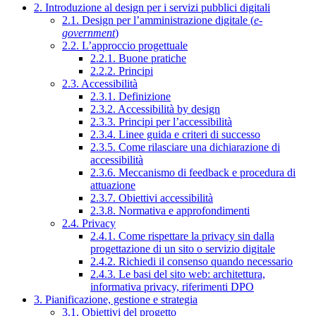
2. Introduzione al design per i servizi pubblici digitali
2.1. Design per l’amministrazione digitale (
e-
government
)
2.2. L’approccio progettuale
2.2.1. Buone pratiche
2.2.2. Principi
2.3. Accessibilità
2.3.1. Definizione
2.3.2. Accessibilità by design
2.3.3. Principi per l’accessibilità
2.3.4. Linee guida e criteri di successo
2.3.5. Come rilasciare una dichiarazione di
accessibilità
2.3.6. Meccanismo di feedback e procedura di
attuazione
2.3.7. Obiettivi accessibilità
2.3.8. Normativa e approfondimenti
2.4. Privacy
2.4.1. Come rispettare la privacy sin dalla
progettazione di un sito o servizio digitale
2.4.2. Richiedi il consenso quando necessario
2.4.3. Le basi del sito web: architettura,
informativa privacy, riferimenti DPO
3. Pianificazione, gestione e strategia
3.1. Obiettivi del progetto