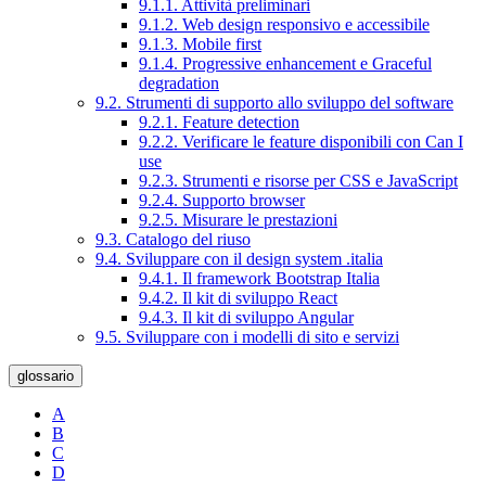
9.1.1. Attività preliminari
9.1.2. Web design responsivo e accessibile
9.1.3. Mobile first
9.1.4. Progressive enhancement e Graceful
degradation
9.2. Strumenti di supporto allo sviluppo del software
9.2.1. Feature detection
9.2.2. Verificare le feature disponibili con Can I
use
9.2.3. Strumenti e risorse per CSS e JavaScript
9.2.4. Supporto browser
9.2.5. Misurare le prestazioni
9.3. Catalogo del riuso
9.4. Sviluppare con il design system .italia
9.4.1. Il framework Bootstrap Italia
9.4.2. Il kit di sviluppo React
9.4.3. Il kit di sviluppo Angular
9.5. Sviluppare con i modelli di sito e servizi
glossario
A
B
C
D