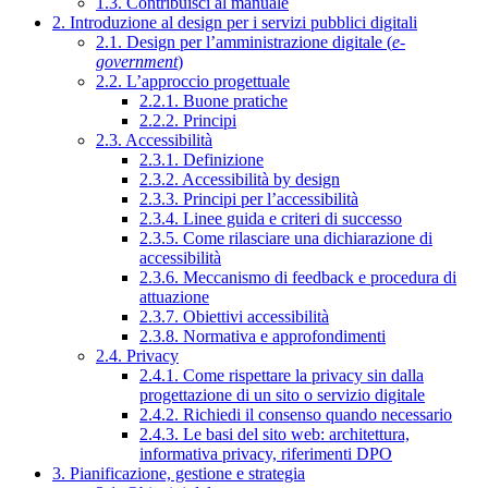
1.3. Contribuisci al manuale
2. Introduzione al design per i servizi pubblici digitali
2.1. Design per l’amministrazione digitale (
e-
government
)
2.2. L’approccio progettuale
2.2.1. Buone pratiche
2.2.2. Principi
2.3. Accessibilità
2.3.1. Definizione
2.3.2. Accessibilità by design
2.3.3. Principi per l’accessibilità
2.3.4. Linee guida e criteri di successo
2.3.5. Come rilasciare una dichiarazione di
accessibilità
2.3.6. Meccanismo di feedback e procedura di
attuazione
2.3.7. Obiettivi accessibilità
2.3.8. Normativa e approfondimenti
2.4. Privacy
2.4.1. Come rispettare la privacy sin dalla
progettazione di un sito o servizio digitale
2.4.2. Richiedi il consenso quando necessario
2.4.3. Le basi del sito web: architettura,
informativa privacy, riferimenti DPO
3. Pianificazione, gestione e strategia