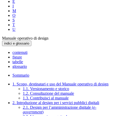
E
I
M
O
S
T
U
Manuale operativo di design
indici e glossario
contenuti
figure
tabelle
glossario
Sommario
1. Scopo, destinatari e uso del Manuale operativo di design
1.1. Versionamento e storico
1.2. Consultazione del manuale
1.3. Contribuisci al manuale
2. Introduzione al design per i servizi pubblici digitali
2.1. Design per l’amministrazione digitale (
e-
government
)