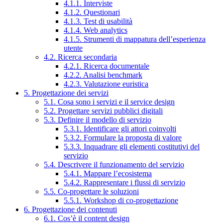
4.1.1. Interviste
4.1.2. Questionari
4.1.3. Test di usabilità
4.1.4. Web analytics
4.1.5. Strumenti di mappatura dell’esperienza
utente
4.2. Ricerca secondaria
4.2.1. Ricerca documentale
4.2.2. Analisi benchmark
4.2.3. Valutazione euristica
5. Progettazione dei servizi
5.1. Cosa sono i servizi e il service design
5.2. Progettare servizi pubblici digitali
5.3. Definire il modello di servizio
5.3.1. Identificare gli attori coinvolti
5.3.2. Formulare la proposta di valore
5.3.3. Inquadrare gli elementi costitutivi del
servizio
5.4. Descrivere il funzionamento del servizio
5.4.1. Mappare l’ecosistema
5.4.2. Rappresentare i flussi di servizio
5.5. Co-progettare le soluzioni
5.5.1. Workshop di co-progettazione
6. Progettazione dei contenuti
6.1. Cos’è il content design