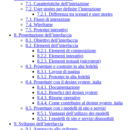
7.1. Caratteristiche dell’interazione
7.2. User stories per definire l’interazione
7.2.1. Differenza tra scenari e user stories
7.3. Flussi di interazione
7.4. Wireframe
7.5. Prototipi interattivi
8. Progettazione dell’interfaccia
8.1. Obiettivi dell’interfaccia
8.2. Elementi dell’interfaccia
8.2.1. Elementi di composizione
8.2.2. Elementi interattivi
8.2.3. Elementi testuali (microtesti)
8.3. Progettare e costruire in alta fedeltà
8.3.1. Layout di pagina
8.3.2. Prototipi in alta fedeltà
8.4. Progettare con il design system .italia
8.4.1. Documentazione
8.4.2. Benefici del design system
8.4.3. Risorse operative
8.4.4. Come contribuire al design system .italia
8.5. Progettare con i modelli di sito e servizi
8.5.1. Vantaggi dell’utilizzo dei modelli
8.5.2. I modelli di sito e servizi disponibili
9. Sviluppo dell’interfaccia
9.1. Approccio allo sviluppo