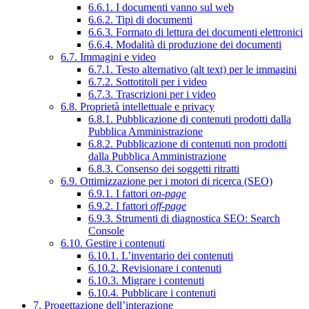
6.6.1. I documenti vanno sul web
6.6.2. Tipi di documenti
6.6.3. Formato di lettura dei documenti elettronici
6.6.4. Modalità di produzione dei documenti
6.7. Immagini e video
6.7.1. Testo alternativo (alt text) per le immagini
6.7.2. Sottotitoli per i video
6.7.3. Trascrizioni per i video
6.8. Proprietà intellettuale e privacy
6.8.1. Pubblicazione di contenuti prodotti dalla
Pubblica Amministrazione
6.8.2. Pubblicazione di contenuti non prodotti
dalla Pubblica Amministrazione
6.8.3. Consenso dei soggetti ritratti
6.9. Ottimizzazione per i motori di ricerca (SEO)
6.9.1. I fattori
on-page
6.9.2. I fattori
off-page
6.9.3. Strumenti di diagnostica SEO: Search
Console
6.10. Gestire i contenuti
6.10.1. L’inventario dei contenuti
6.10.2. Revisionare i contenuti
6.10.3. Migrare i contenuti
6.10.4. Pubblicare i contenuti
7. Progettazione dell’interazione