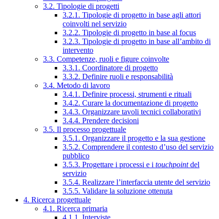
3.2. Tipologie di progetti
3.2.1. Tipologie di progetto in base agli attori
coinvolti nel servizio
3.2.2. Tipologie di progetto in base al focus
3.2.3. Tipologie di progetto in base all’ambito di
intervento
3.3. Competenze, ruoli e figure coinvolte
3.3.1. Coordinatore di progetto
3.3.2. Definire ruoli e responsabilità
3.4. Metodo di lavoro
3.4.1. Definire processi, strumenti e rituali
3.4.2. Curare la documentazione di progetto
3.4.3. Organizzare tavoli tecnici collaborativi
3.4.4. Prendere decisioni
3.5. Il processo progettuale
3.5.1. Organizzare il progetto e la sua gestione
3.5.2. Comprendere il contesto d’uso del servizio
pubblico
3.5.3. Progettare i processi e i
touchpoint
del
servizio
3.5.4. Realizzare l’interfaccia utente del servizio
3.5.5. Validare la soluzione ottenuta
4. Ricerca progettuale
4.1. Ricerca primaria
4.1.1. Interviste