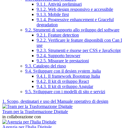
9.1.1. Attività preliminari
9.1.2. Web design responsivo e accessibile
9.1.3. Mobile first
9.1.4. Progressive enhancement e Graceful
degradation
9.2. Strumenti di supporto allo sviluppo del software
9.2.1. Feature detection
9.2.2. Verificare le feature disponibili con Can I
use
9.2.3. Strumenti e risorse per CSS e JavaScript
9.2.4. Supporto browser
9.2.5. Misurare le prestazioni
9.3. Catalogo del riuso
9.4. Sviluppare con il design system .italia
9.4.1. Il framework Bootstrap Italia
9.4.2. Il kit di sviluppo React
9.4.3. Il kit di sviluppo Angular
9.5. Sviluppare con i modelli di sito e servizi
1. Scopo, destinatari e uso del Manuale operativo di design
Team per la Trasformazione Digitale
in collaborazione con
Agenzia per l'Italia Digitale