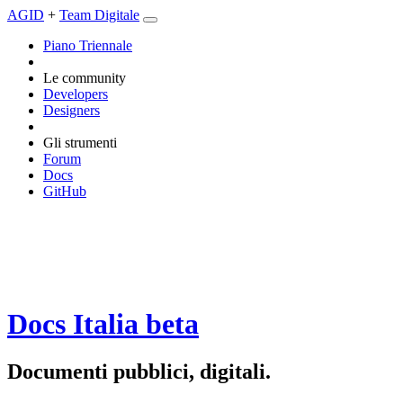
AGID
+
Team Digitale
Piano Triennale
Le community
Developers
Designers
Gli strumenti
Forum
Docs
GitHub
Docs Italia
beta
Documenti pubblici, digitali.