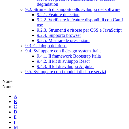
degradation
9.2. Strumenti di supporto allo sviluppo del software
9.2.1. Feature detection
9.2.2. Verificare le feature disponibili con Can I
use
9.2.3. Strumenti e risorse per CSS e JavaScript
9.2.4. Supporto browser
9.2.5. Misurare le prestazioni
9.3. Catalogo del riuso
9.4. Sviluppare con il design system .italia
9.4.1. Il framework Bootstrap Italia
9.4.2. Il kit di sviluppo React
9.4.3. Il kit di sviluppo Angular
9.5. Sviluppare con i modelli di sito e servizi
None
None
A
B
C
D
E
I
M