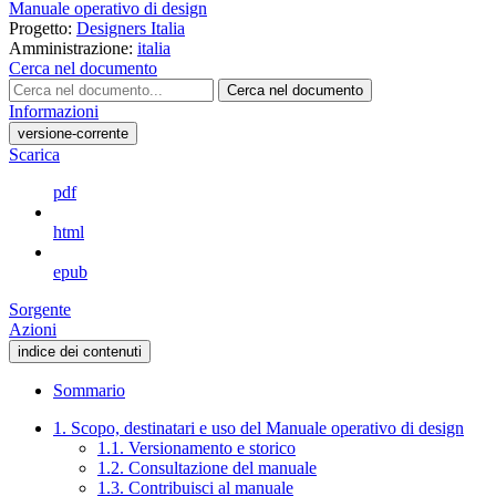
Manuale operativo di design
Progetto:
Designers Italia
Amministrazione:
italia
Cerca nel documento
Cerca nel documento
Informazioni
versione-corrente
Scarica
pdf
html
epub
Sorgente
Azioni
indice dei contenuti
Sommario
1. Scopo, destinatari e uso del Manuale operativo di design
1.1. Versionamento e storico
1.2. Consultazione del manuale
1.3. Contribuisci al manuale