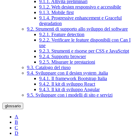
9.1.1. Attività preliminari
9.1.2. Web design responsivo e accessibile
9.1.3. Mobile first
9.1.4. Progressive enhancement e Graceful
degradation
9.2. Strumenti di supporto allo sviluppo del software
9.2.1. Feature detection
9.2.2. Verificare le feature disponibili con Can I
use
9.2.3. Strumenti e risorse per CSS e JavaScript
9.2.4. Supporto browser
9.2.5. Misurare le prestazioni
9.3. Catalogo del riuso
9.4. Sviluppare con il design system .italia
9.4.1. Il framework Bootstrap Italia
9.4.2. Il kit di sviluppo React
9.4.3. Il kit di sviluppo Angular
9.5. Sviluppare con i modelli di sito e servizi
glossario
A
B
C
D