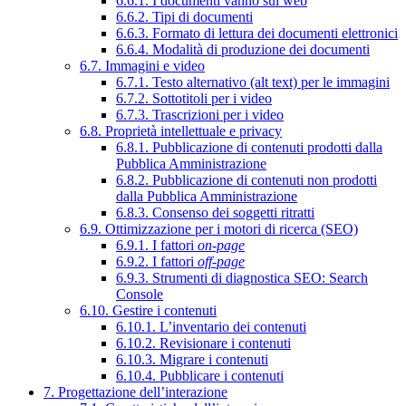
6.6.1. I documenti vanno sul web
6.6.2. Tipi di documenti
6.6.3. Formato di lettura dei documenti elettronici
6.6.4. Modalità di produzione dei documenti
6.7. Immagini e video
6.7.1. Testo alternativo (alt text) per le immagini
6.7.2. Sottotitoli per i video
6.7.3. Trascrizioni per i video
6.8. Proprietà intellettuale e privacy
6.8.1. Pubblicazione di contenuti prodotti dalla
Pubblica Amministrazione
6.8.2. Pubblicazione di contenuti non prodotti
dalla Pubblica Amministrazione
6.8.3. Consenso dei soggetti ritratti
6.9. Ottimizzazione per i motori di ricerca (SEO)
6.9.1. I fattori
on-page
6.9.2. I fattori
off-page
6.9.3. Strumenti di diagnostica SEO: Search
Console
6.10. Gestire i contenuti
6.10.1. L’inventario dei contenuti
6.10.2. Revisionare i contenuti
6.10.3. Migrare i contenuti
6.10.4. Pubblicare i contenuti
7. Progettazione dell’interazione