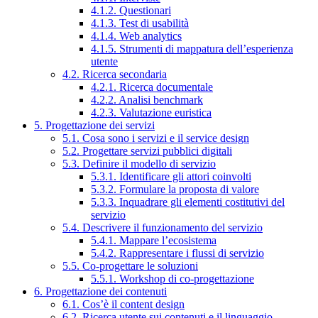
4.1.2. Questionari
4.1.3. Test di usabilità
4.1.4. Web analytics
4.1.5. Strumenti di mappatura dell’esperienza
utente
4.2. Ricerca secondaria
4.2.1. Ricerca documentale
4.2.2. Analisi benchmark
4.2.3. Valutazione euristica
5. Progettazione dei servizi
5.1. Cosa sono i servizi e il service design
5.2. Progettare servizi pubblici digitali
5.3. Definire il modello di servizio
5.3.1. Identificare gli attori coinvolti
5.3.2. Formulare la proposta di valore
5.3.3. Inquadrare gli elementi costitutivi del
servizio
5.4. Descrivere il funzionamento del servizio
5.4.1. Mappare l’ecosistema
5.4.2. Rappresentare i flussi di servizio
5.5. Co-progettare le soluzioni
5.5.1. Workshop di co-progettazione
6. Progettazione dei contenuti
6.1. Cos’è il content design
6.2. Ricerca utente sui contenuti e il linguaggio