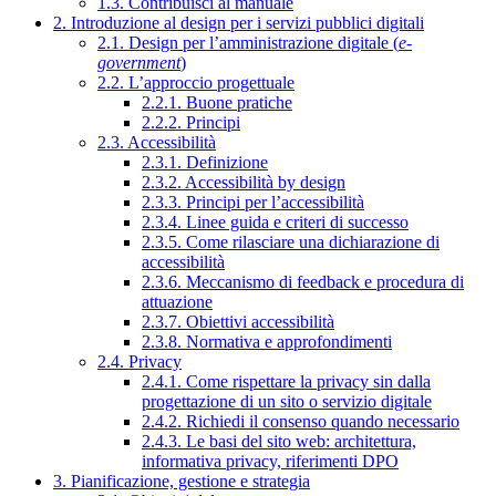
1.3. Contribuisci al manuale
2. Introduzione al design per i servizi pubblici digitali
2.1. Design per l’amministrazione digitale (
e-
government
)
2.2. L’approccio progettuale
2.2.1. Buone pratiche
2.2.2. Principi
2.3. Accessibilità
2.3.1. Definizione
2.3.2. Accessibilità by design
2.3.3. Principi per l’accessibilità
2.3.4. Linee guida e criteri di successo
2.3.5. Come rilasciare una dichiarazione di
accessibilità
2.3.6. Meccanismo di feedback e procedura di
attuazione
2.3.7. Obiettivi accessibilità
2.3.8. Normativa e approfondimenti
2.4. Privacy
2.4.1. Come rispettare la privacy sin dalla
progettazione di un sito o servizio digitale
2.4.2. Richiedi il consenso quando necessario
2.4.3. Le basi del sito web: architettura,
informativa privacy, riferimenti DPO
3. Pianificazione, gestione e strategia