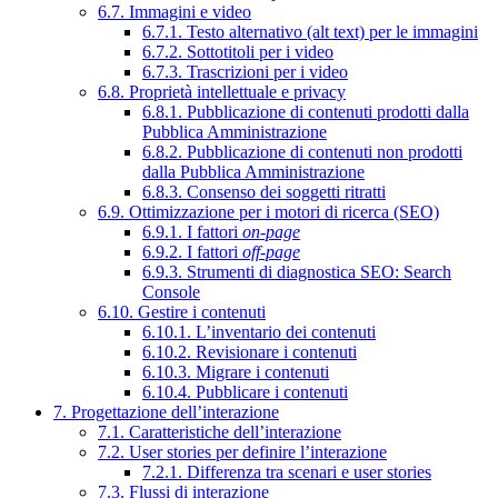
6.7. Immagini e video
6.7.1. Testo alternativo (alt text) per le immagini
6.7.2. Sottotitoli per i video
6.7.3. Trascrizioni per i video
6.8. Proprietà intellettuale e privacy
6.8.1. Pubblicazione di contenuti prodotti dalla
Pubblica Amministrazione
6.8.2. Pubblicazione di contenuti non prodotti
dalla Pubblica Amministrazione
6.8.3. Consenso dei soggetti ritratti
6.9. Ottimizzazione per i motori di ricerca (SEO)
6.9.1. I fattori
on-page
6.9.2. I fattori
off-page
6.9.3. Strumenti di diagnostica SEO: Search
Console
6.10. Gestire i contenuti
6.10.1. L’inventario dei contenuti
6.10.2. Revisionare i contenuti
6.10.3. Migrare i contenuti
6.10.4. Pubblicare i contenuti
7. Progettazione dell’interazione
7.1. Caratteristiche dell’interazione
7.2. User stories per definire l’interazione
7.2.1. Differenza tra scenari e user stories
7.3. Flussi di interazione