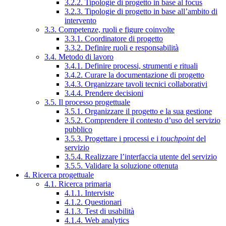
3.2.2. Tipologie di progetto in base al focus
3.2.3. Tipologie di progetto in base all’ambito di
intervento
3.3. Competenze, ruoli e figure coinvolte
3.3.1. Coordinatore di progetto
3.3.2. Definire ruoli e responsabilità
3.4. Metodo di lavoro
3.4.1. Definire processi, strumenti e rituali
3.4.2. Curare la documentazione di progetto
3.4.3. Organizzare tavoli tecnici collaborativi
3.4.4. Prendere decisioni
3.5. Il processo progettuale
3.5.1. Organizzare il progetto e la sua gestione
3.5.2. Comprendere il contesto d’uso del servizio
pubblico
3.5.3. Progettare i processi e i
touchpoint
del
servizio
3.5.4. Realizzare l’interfaccia utente del servizio
3.5.5. Validare la soluzione ottenuta
4. Ricerca progettuale
4.1. Ricerca primaria
4.1.1. Interviste
4.1.2. Questionari
4.1.3. Test di usabilità
4.1.4. Web analytics