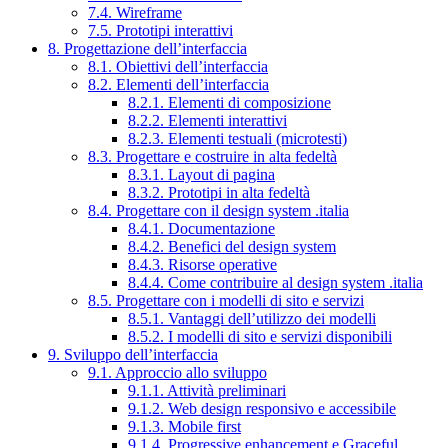
7.4. Wireframe
7.5. Prototipi interattivi
8. Progettazione dell’interfaccia
8.1. Obiettivi dell’interfaccia
8.2. Elementi dell’interfaccia
8.2.1. Elementi di composizione
8.2.2. Elementi interattivi
8.2.3. Elementi testuali (microtesti)
8.3. Progettare e costruire in alta fedeltà
8.3.1. Layout di pagina
8.3.2. Prototipi in alta fedeltà
8.4. Progettare con il design system .italia
8.4.1. Documentazione
8.4.2. Benefici del design system
8.4.3. Risorse operative
8.4.4. Come contribuire al design system .italia
8.5. Progettare con i modelli di sito e servizi
8.5.1. Vantaggi dell’utilizzo dei modelli
8.5.2. I modelli di sito e servizi disponibili
9. Sviluppo dell’interfaccia
9.1. Approccio allo sviluppo
9.1.1. Attività preliminari
9.1.2. Web design responsivo e accessibile
9.1.3. Mobile first
9.1.4. Progressive enhancement e Graceful