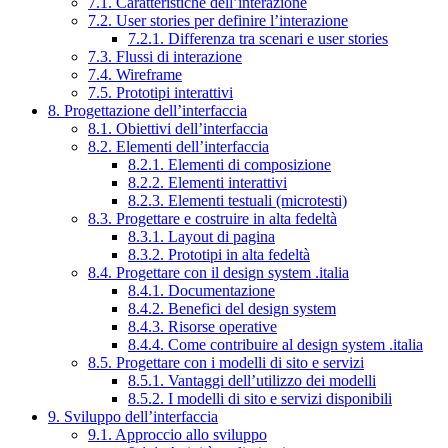
7.1. Caratteristiche dell’interazione
7.2. User stories per definire l’interazione
7.2.1. Differenza tra scenari e user stories
7.3. Flussi di interazione
7.4. Wireframe
7.5. Prototipi interattivi
8. Progettazione dell’interfaccia
8.1. Obiettivi dell’interfaccia
8.2. Elementi dell’interfaccia
8.2.1. Elementi di composizione
8.2.2. Elementi interattivi
8.2.3. Elementi testuali (microtesti)
8.3. Progettare e costruire in alta fedeltà
8.3.1. Layout di pagina
8.3.2. Prototipi in alta fedeltà
8.4. Progettare con il design system .italia
8.4.1. Documentazione
8.4.2. Benefici del design system
8.4.3. Risorse operative
8.4.4. Come contribuire al design system .italia
8.5. Progettare con i modelli di sito e servizi
8.5.1. Vantaggi dell’utilizzo dei modelli
8.5.2. I modelli di sito e servizi disponibili
9. Sviluppo dell’interfaccia
9.1. Approccio allo sviluppo