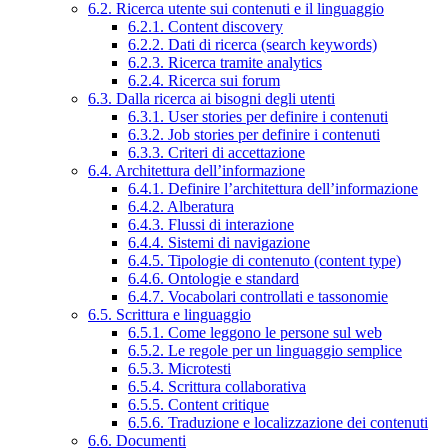
6.2. Ricerca utente sui contenuti e il linguaggio
6.2.1. Content discovery
6.2.2. Dati di ricerca (search keywords)
6.2.3. Ricerca tramite analytics
6.2.4. Ricerca sui forum
6.3. Dalla ricerca ai bisogni degli utenti
6.3.1. User stories per definire i contenuti
6.3.2. Job stories per definire i contenuti
6.3.3. Criteri di accettazione
6.4. Architettura dell’informazione
6.4.1. Definire l’architettura dell’informazione
6.4.2. Alberatura
6.4.3. Flussi di interazione
6.4.4. Sistemi di navigazione
6.4.5. Tipologie di contenuto (content type)
6.4.6. Ontologie e standard
6.4.7. Vocabolari controllati e tassonomie
6.5. Scrittura e linguaggio
6.5.1. Come leggono le persone sul web
6.5.2. Le regole per un linguaggio semplice
6.5.3. Microtesti
6.5.4. Scrittura collaborativa
6.5.5. Content critique
6.5.6. Traduzione e localizzazione dei contenuti
6.6. Documenti