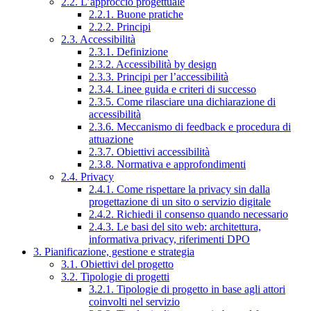
2.2. L’approccio progettuale
2.2.1. Buone pratiche
2.2.2. Principi
2.3. Accessibilità
2.3.1. Definizione
2.3.2. Accessibilità by design
2.3.3. Principi per l’accessibilità
2.3.4. Linee guida e criteri di successo
2.3.5. Come rilasciare una dichiarazione di
accessibilità
2.3.6. Meccanismo di feedback e procedura di
attuazione
2.3.7. Obiettivi accessibilità
2.3.8. Normativa e approfondimenti
2.4. Privacy
2.4.1. Come rispettare la privacy sin dalla
progettazione di un sito o servizio digitale
2.4.2. Richiedi il consenso quando necessario
2.4.3. Le basi del sito web: architettura,
informativa privacy, riferimenti DPO
3. Pianificazione, gestione e strategia
3.1. Obiettivi del progetto
3.2. Tipologie di progetti
3.2.1. Tipologie di progetto in base agli attori
coinvolti nel servizio