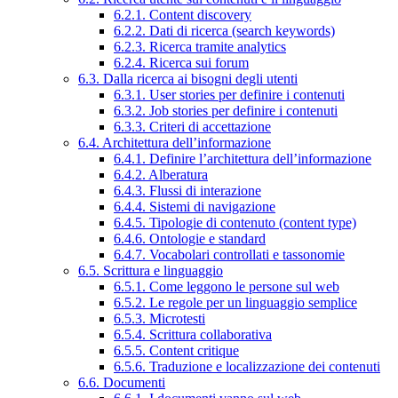
6.2.1. Content discovery
6.2.2. Dati di ricerca (search keywords)
6.2.3. Ricerca tramite analytics
6.2.4. Ricerca sui forum
6.3. Dalla ricerca ai bisogni degli utenti
6.3.1. User stories per definire i contenuti
6.3.2. Job stories per definire i contenuti
6.3.3. Criteri di accettazione
6.4. Architettura dell’informazione
6.4.1. Definire l’architettura dell’informazione
6.4.2. Alberatura
6.4.3. Flussi di interazione
6.4.4. Sistemi di navigazione
6.4.5. Tipologie di contenuto (content type)
6.4.6. Ontologie e standard
6.4.7. Vocabolari controllati e tassonomie
6.5. Scrittura e linguaggio
6.5.1. Come leggono le persone sul web
6.5.2. Le regole per un linguaggio semplice
6.5.3. Microtesti
6.5.4. Scrittura collaborativa
6.5.5. Content critique
6.5.6. Traduzione e localizzazione dei contenuti
6.6. Documenti