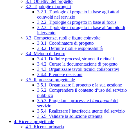
3.1. Obiettivi del progetto
3.2. Tipologie di progetti
3.2.1. Tipologie di progetto in base agli attori
coinvolti nel servizio
3.2.2. Tipologie di progetto in base al focus
3.2.3. Tipologie di progetto in base all’ambito di
intervento
3.3. Competenze, ruoli e figure coinvolte
3.3.1. Coordinatore di progetto
3.3.2. Definire ruoli e responsabilità
3.4. Metodo di lavoro
3.4.1. Definire processi, strumenti e rituali
3.4.2. Curare la documentazione di progetto
3.4.3. Organizzare tavoli tecnici collaborativi
3.4.4. Prendere decisioni
3.5. Il processo progettuale
3.5.1. Organizzare il progetto e la sua gestione
3.5.2. Comprendere il contesto d’uso del servizio
pubblico
3.5.3. Progettare i processi e i
touchpoint
del
servizio
3.5.4. Realizzare l’interfaccia utente del servizio
3.5.5. Validare la soluzione ottenuta
4. Ricerca progettuale
4.1. Ricerca primaria