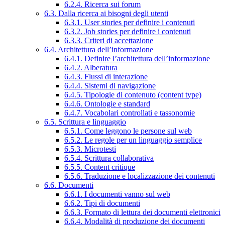
6.2.4. Ricerca sui forum
6.3. Dalla ricerca ai bisogni degli utenti
6.3.1. User stories per definire i contenuti
6.3.2. Job stories per definire i contenuti
6.3.3. Criteri di accettazione
6.4. Architettura dell’informazione
6.4.1. Definire l’architettura dell’informazione
6.4.2. Alberatura
6.4.3. Flussi di interazione
6.4.4. Sistemi di navigazione
6.4.5. Tipologie di contenuto (content type)
6.4.6. Ontologie e standard
6.4.7. Vocabolari controllati e tassonomie
6.5. Scrittura e linguaggio
6.5.1. Come leggono le persone sul web
6.5.2. Le regole per un linguaggio semplice
6.5.3. Microtesti
6.5.4. Scrittura collaborativa
6.5.5. Content critique
6.5.6. Traduzione e localizzazione dei contenuti
6.6. Documenti
6.6.1. I documenti vanno sul web
6.6.2. Tipi di documenti
6.6.3. Formato di lettura dei documenti elettronici
6.6.4. Modalità di produzione dei documenti