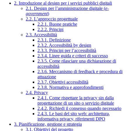
2. Introduzione al design per i servizi pubblici digitali
2.1. Design per l’amministrazione digitale (
e-
government
)
2.2. L’approccio progettuale
2.2.1. Buone pratiche
2.2.2. Principi
2.3. Accessibilità
2.3.1. Definizione
2.3.2. Accessibilità by design
2.3.3. Principi per l’accessibilità
2.3.4. Linee guida e criteri di successo
2.3.5. Come rilasciare una dichiarazione di
accessibilità
2.3.6. Meccanismo di feedback e procedura di
attuazione
2.3.7. Obiettivi accessibilità
2.3.8. Normativa e approfondimenti
2.4. Privacy
2.4.1. Come rispettare la privacy sin dalla
progettazione di un sito o servizio digitale
2.4.2. Richiedi il consenso quando necessario
2.4.3. Le basi del sito web: architettura,
informativa privacy, riferimenti DPO
3. Pianificazione, gestione e strategia
3.1. Obiettivi del progetto