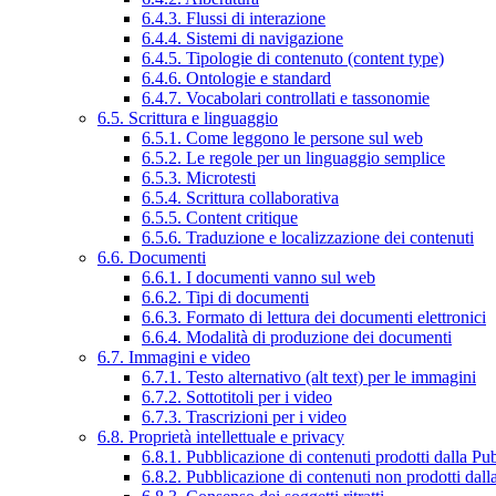
6.4.3. Flussi di interazione
6.4.4. Sistemi di navigazione
6.4.5. Tipologie di contenuto (content type)
6.4.6. Ontologie e standard
6.4.7. Vocabolari controllati e tassonomie
6.5. Scrittura e linguaggio
6.5.1. Come leggono le persone sul web
6.5.2. Le regole per un linguaggio semplice
6.5.3. Microtesti
6.5.4. Scrittura collaborativa
6.5.5. Content critique
6.5.6. Traduzione e localizzazione dei contenuti
6.6. Documenti
6.6.1. I documenti vanno sul web
6.6.2. Tipi di documenti
6.6.3. Formato di lettura dei documenti elettronici
6.6.4. Modalità di produzione dei documenti
6.7. Immagini e video
6.7.1. Testo alternativo (alt text) per le immagini
6.7.2. Sottotitoli per i video
6.7.3. Trascrizioni per i video
6.8. Proprietà intellettuale e privacy
6.8.1. Pubblicazione di contenuti prodotti dalla P
6.8.2. Pubblicazione di contenuti non prodotti dal