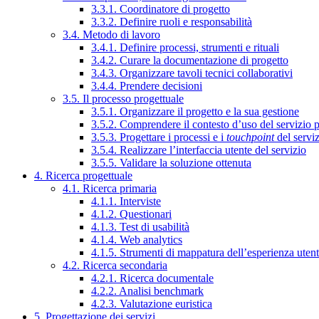
3.3.1. Coordinatore di progetto
3.3.2. Definire ruoli e responsabilità
3.4. Metodo di lavoro
3.4.1. Definire processi, strumenti e rituali
3.4.2. Curare la documentazione di progetto
3.4.3. Organizzare tavoli tecnici collaborativi
3.4.4. Prendere decisioni
3.5. Il processo progettuale
3.5.1. Organizzare il progetto e la sua gestione
3.5.2. Comprendere il contesto d’uso del servizio 
3.5.3. Progettare i processi e i
touchpoint
del servi
3.5.4. Realizzare l’interfaccia utente del servizio
3.5.5. Validare la soluzione ottenuta
4. Ricerca progettuale
4.1. Ricerca primaria
4.1.1. Interviste
4.1.2. Questionari
4.1.3. Test di usabilità
4.1.4. Web analytics
4.1.5. Strumenti di mappatura dell’esperienza uten
4.2. Ricerca secondaria
4.2.1. Ricerca documentale
4.2.2. Analisi benchmark
4.2.3. Valutazione euristica
5. Progettazione dei servizi