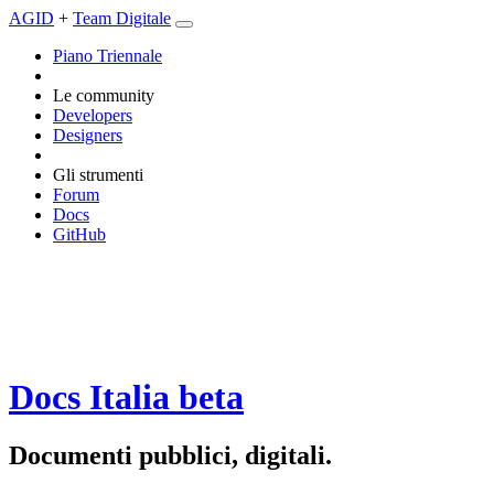
AGID
+
Team Digitale
Piano Triennale
Le community
Developers
Designers
Gli strumenti
Forum
Docs
GitHub
Docs Italia
beta
Documenti pubblici, digitali.