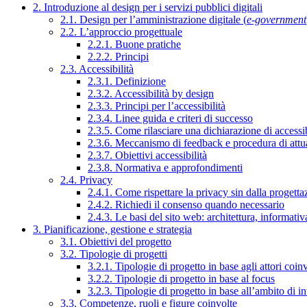
2. Introduzione al design per i servizi pubblici digitali
2.1. Design per l’amministrazione digitale (
e-government
2.2. L’approccio progettuale
2.2.1. Buone pratiche
2.2.2. Principi
2.3. Accessibilità
2.3.1. Definizione
2.3.2. Accessibilità by design
2.3.3. Principi per l’accessibilità
2.3.4. Linee guida e criteri di successo
2.3.5. Come rilasciare una dichiarazione di accessib
2.3.6. Meccanismo di feedback e procedura di attu
2.3.7. Obiettivi accessibilità
2.3.8. Normativa e approfondimenti
2.4. Privacy
2.4.1. Come rispettare la privacy sin dalla progettaz
2.4.2. Richiedi il consenso quando necessario
2.4.3. Le basi del sito web: architettura, informati
3. Pianificazione, gestione e strategia
3.1. Obiettivi del progetto
3.2. Tipologie di progetti
3.2.1. Tipologie di progetto in base agli attori coinv
3.2.2. Tipologie di progetto in base al focus
3.2.3. Tipologie di progetto in base all’ambito di i
3.3. Competenze, ruoli e figure coinvolte