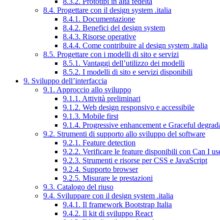
8.3.2. Prototipi in alta fedeltà
8.4. Progettare con il design system .italia
8.4.1. Documentazione
8.4.2. Benefici del design system
8.4.3. Risorse operative
8.4.4. Come contribuire al design system .italia
8.5. Progettare con i modelli di sito e servizi
8.5.1. Vantaggi dell’utilizzo dei modelli
8.5.2. I modelli di sito e servizi disponibili
9. Sviluppo dell’interfaccia
9.1. Approccio allo sviluppo
9.1.1. Attività preliminari
9.1.2. Web design responsivo e accessibile
9.1.3. Mobile first
9.1.4. Progressive enhancement e Graceful degrad
9.2. Strumenti di supporto allo sviluppo del software
9.2.1. Feature detection
9.2.2. Verificare le feature disponibili con Can I us
9.2.3. Strumenti e risorse per CSS e JavaScript
9.2.4. Supporto browser
9.2.5. Misurare le prestazioni
9.3. Catalogo del riuso
9.4. Sviluppare con il design system .italia
9.4.1. Il framework Bootstrap Italia
9.4.2. Il kit di sviluppo React