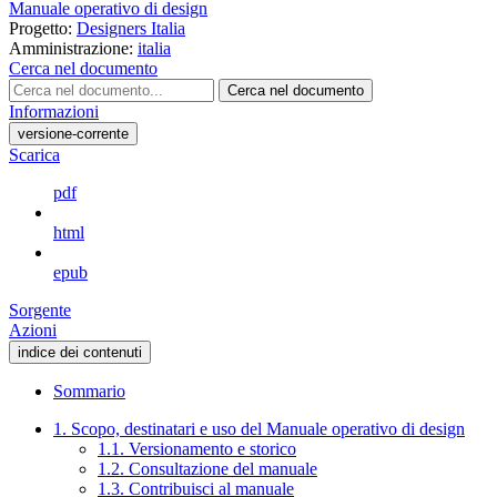
Manuale operativo di design
Progetto:
Designers Italia
Amministrazione:
italia
Cerca nel documento
Cerca nel documento
Informazioni
versione-corrente
Scarica
pdf
html
epub
Sorgente
Azioni
indice dei contenuti
Sommario
1. Scopo, destinatari e uso del Manuale operativo di design
1.1. Versionamento e storico
1.2. Consultazione del manuale
1.3. Contribuisci al manuale