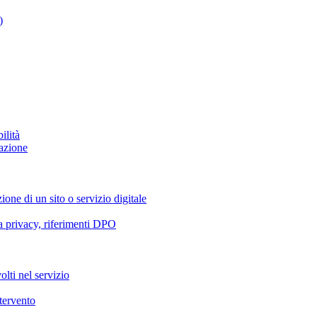
)
ilità
azione
ione di un sito o servizio digitale
va privacy, riferimenti DPO
olti nel servizio
ntervento