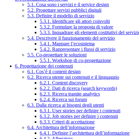
5.1. Cosa sono i servizi e il service design
5.2. Progettare servizi pubblici digitali
5.3. Definire il modello di servizio
5.3.1. Identificare gli attori coinvolti
5.3.2. Formulare la proposta di valore
5.3.3. Inquadrare gli elementi costitutivi del serviz
5.4. Descrivere il funzionamento del servizio
5.4.1. Mappare l’ecosistema
5.4.2. Rappresentare i flussi di servizio
5.5. Co-progettare le soluzioni
5.5.1. Workshop di co-progettazione
6. Progettazione dei contenuti
6.1. Cos’è il content design
6.2. Ricerca utente sui contenuti e il linguaggio
6.2.1. Content discovery
6.2.2. Dati di ricerca (search keywords)
6.2.3. Ricerca tramite analytics
6.2.4. Ricerca sui forum
6.3. Dalla ricerca ai bisogni degli utenti
6.3.1. User stories per definire i contenuti
6.3.2. Job stories per definire i contenuti
6.3.3. Criteri di accettazione
6.4. Architettura dell’informazione
6.4.1. Definire l’architettura dell’informazione
6.4.2. Alberatura