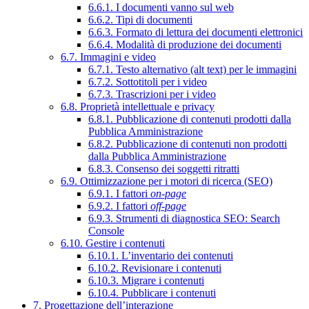
6.6.1. I documenti vanno sul web
6.6.2. Tipi di documenti
6.6.3. Formato di lettura dei documenti elettronici
6.6.4. Modalità di produzione dei documenti
6.7. Immagini e video
6.7.1. Testo alternativo (alt text) per le immagini
6.7.2. Sottotitoli per i video
6.7.3. Trascrizioni per i video
6.8. Proprietà intellettuale e privacy
6.8.1. Pubblicazione di contenuti prodotti dalla
Pubblica Amministrazione
6.8.2. Pubblicazione di contenuti non prodotti
dalla Pubblica Amministrazione
6.8.3. Consenso dei soggetti ritratti
6.9. Ottimizzazione per i motori di ricerca (SEO)
6.9.1. I fattori
on-page
6.9.2. I fattori
off-page
6.9.3. Strumenti di diagnostica SEO: Search
Console
6.10. Gestire i contenuti
6.10.1. L’inventario dei contenuti
6.10.2. Revisionare i contenuti
6.10.3. Migrare i contenuti
6.10.4. Pubblicare i contenuti
7. Progettazione dell’interazione