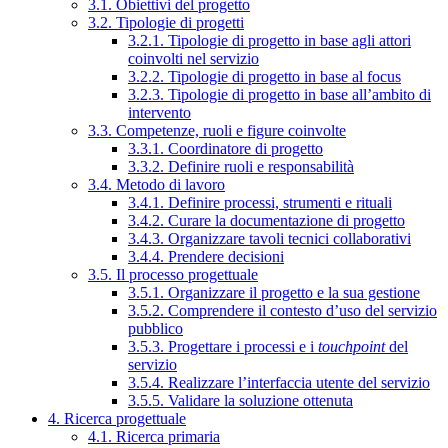
3.1. Obiettivi del progetto
3.2. Tipologie di progetti
3.2.1. Tipologie di progetto in base agli attori
coinvolti nel servizio
3.2.2. Tipologie di progetto in base al focus
3.2.3. Tipologie di progetto in base all’ambito di
intervento
3.3. Competenze, ruoli e figure coinvolte
3.3.1. Coordinatore di progetto
3.3.2. Definire ruoli e responsabilità
3.4. Metodo di lavoro
3.4.1. Definire processi, strumenti e rituali
3.4.2. Curare la documentazione di progetto
3.4.3. Organizzare tavoli tecnici collaborativi
3.4.4. Prendere decisioni
3.5. Il processo progettuale
3.5.1. Organizzare il progetto e la sua gestione
3.5.2. Comprendere il contesto d’uso del servizio
pubblico
3.5.3. Progettare i processi e i
touchpoint
del
servizio
3.5.4. Realizzare l’interfaccia utente del servizio
3.5.5. Validare la soluzione ottenuta
4. Ricerca progettuale
4.1. Ricerca primaria