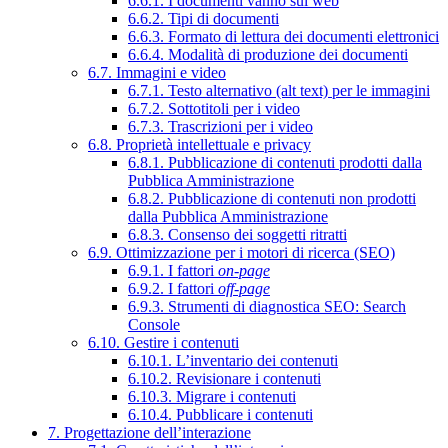
6.6.1. I documenti vanno sul web
6.6.2. Tipi di documenti
6.6.3. Formato di lettura dei documenti elettronici
6.6.4. Modalità di produzione dei documenti
6.7. Immagini e video
6.7.1. Testo alternativo (alt text) per le immagini
6.7.2. Sottotitoli per i video
6.7.3. Trascrizioni per i video
6.8. Proprietà intellettuale e privacy
6.8.1. Pubblicazione di contenuti prodotti dalla
Pubblica Amministrazione
6.8.2. Pubblicazione di contenuti non prodotti
dalla Pubblica Amministrazione
6.8.3. Consenso dei soggetti ritratti
6.9. Ottimizzazione per i motori di ricerca (SEO)
6.9.1. I fattori
on-page
6.9.2. I fattori
off-page
6.9.3. Strumenti di diagnostica SEO: Search
Console
6.10. Gestire i contenuti
6.10.1. L’inventario dei contenuti
6.10.2. Revisionare i contenuti
6.10.3. Migrare i contenuti
6.10.4. Pubblicare i contenuti
7. Progettazione dell’interazione