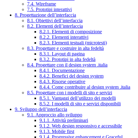
7.4. Wireframe
7.5. Prototipi interattivi
8. Progettazione dell’interfaccia
8.1. Obiettivi dell’interfaccia
8.2. Elementi dell’interfaccia
8.2.1. Elementi di composizione
8.2.2. Elementi interattivi
8.2.3. Elementi testuali (microtesti)
8.3. Progettare e costruire in alta fedeltà
8.3.1. Layout di pagina
8.3.2. Prototipi in alta fedeltà
8.4. Progettare con il design system .italia
8.4.1. Documentazione
8.4.2. Benefici del design system
8.4.3. Risorse operative
8.4.4. Come contribuire al design system .italia
8.5. Progettare con i modelli di sito e servizi
8.5.1. Vantaggi dell’utilizzo dei modelli
8.5.2. I modelli di sito e servizi disponibili
9. Sviluppo dell’interfaccia
9.1. Approccio allo sviluppo
9.1.1. Attività preliminari
9.1.2. Web design responsivo e accessibile
9.1.3. Mobile first
9.1.4. Progressive enhancement e Graceful