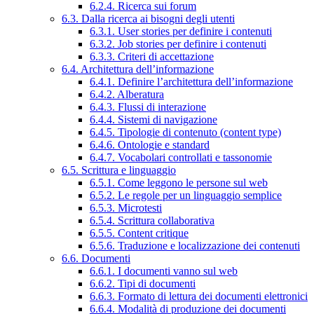
6.2.4. Ricerca sui forum
6.3. Dalla ricerca ai bisogni degli utenti
6.3.1. User stories per definire i contenuti
6.3.2. Job stories per definire i contenuti
6.3.3. Criteri di accettazione
6.4. Architettura dell’informazione
6.4.1. Definire l’architettura dell’informazione
6.4.2. Alberatura
6.4.3. Flussi di interazione
6.4.4. Sistemi di navigazione
6.4.5. Tipologie di contenuto (content type)
6.4.6. Ontologie e standard
6.4.7. Vocabolari controllati e tassonomie
6.5. Scrittura e linguaggio
6.5.1. Come leggono le persone sul web
6.5.2. Le regole per un linguaggio semplice
6.5.3. Microtesti
6.5.4. Scrittura collaborativa
6.5.5. Content critique
6.5.6. Traduzione e localizzazione dei contenuti
6.6. Documenti
6.6.1. I documenti vanno sul web
6.6.2. Tipi di documenti
6.6.3. Formato di lettura dei documenti elettronici
6.6.4. Modalità di produzione dei documenti