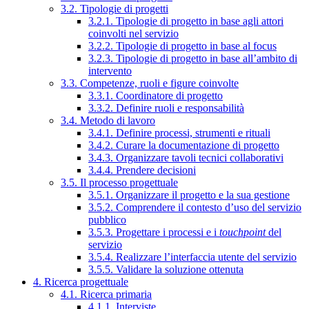
3.2. Tipologie di progetti
3.2.1. Tipologie di progetto in base agli attori
coinvolti nel servizio
3.2.2. Tipologie di progetto in base al focus
3.2.3. Tipologie di progetto in base all’ambito di
intervento
3.3. Competenze, ruoli e figure coinvolte
3.3.1. Coordinatore di progetto
3.3.2. Definire ruoli e responsabilità
3.4. Metodo di lavoro
3.4.1. Definire processi, strumenti e rituali
3.4.2. Curare la documentazione di progetto
3.4.3. Organizzare tavoli tecnici collaborativi
3.4.4. Prendere decisioni
3.5. Il processo progettuale
3.5.1. Organizzare il progetto e la sua gestione
3.5.2. Comprendere il contesto d’uso del servizio
pubblico
3.5.3. Progettare i processi e i
touchpoint
del
servizio
3.5.4. Realizzare l’interfaccia utente del servizio
3.5.5. Validare la soluzione ottenuta
4. Ricerca progettuale
4.1. Ricerca primaria
4.1.1. Interviste