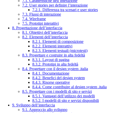
7.1. Caratteristiche dell’interazione
7.2. User stories per definire l’interazione
7.2.1. Differenza tra scenari e user stories
7.3. Flussi di interazione
7.4. Wireframe
7.5. Prototipi interattivi
8. Progettazione dell’interfaccia
8.1. Obiettivi dell’interfaccia
8.2. Elementi dell’interfaccia
8.2.1. Elementi di composizione
8.2.2. Elementi interattivi
8.2.3. Elementi testuali (microtesti)
8.3. Progettare e costruire in alta fedeltà
8.3.1. Layout di pagina
8.3.2. Prototipi in alta fedeltà
8.4. Progettare con il design system .italia
8.4.1. Documentazione
8.4.2. Benefici del design system
8.4.3. Risorse operative
8.4.4. Come contribuire al design system .italia
8.5. Progettare con i modelli di sito e servizi
8.5.1. Vantaggi dell’utilizzo dei modelli
8.5.2. I modelli di sito e servizi disponibili
9. Sviluppo dell’interfaccia
9.1. Approccio allo sviluppo