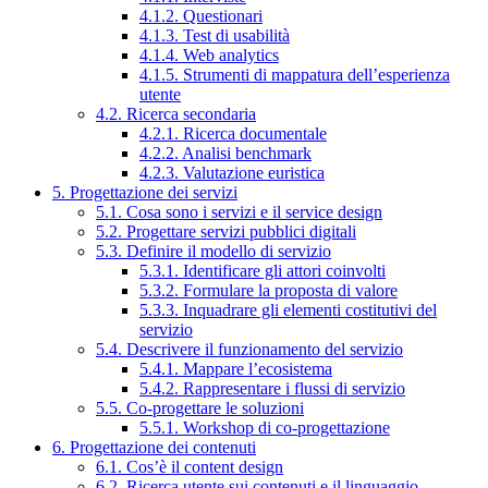
4.1.2. Questionari
4.1.3. Test di usabilità
4.1.4. Web analytics
4.1.5. Strumenti di mappatura dell’esperienza
utente
4.2. Ricerca secondaria
4.2.1. Ricerca documentale
4.2.2. Analisi benchmark
4.2.3. Valutazione euristica
5. Progettazione dei servizi
5.1. Cosa sono i servizi e il service design
5.2. Progettare servizi pubblici digitali
5.3. Definire il modello di servizio
5.3.1. Identificare gli attori coinvolti
5.3.2. Formulare la proposta di valore
5.3.3. Inquadrare gli elementi costitutivi del
servizio
5.4. Descrivere il funzionamento del servizio
5.4.1. Mappare l’ecosistema
5.4.2. Rappresentare i flussi di servizio
5.5. Co-progettare le soluzioni
5.5.1. Workshop di co-progettazione
6. Progettazione dei contenuti
6.1. Cos’è il content design
6.2. Ricerca utente sui contenuti e il linguaggio