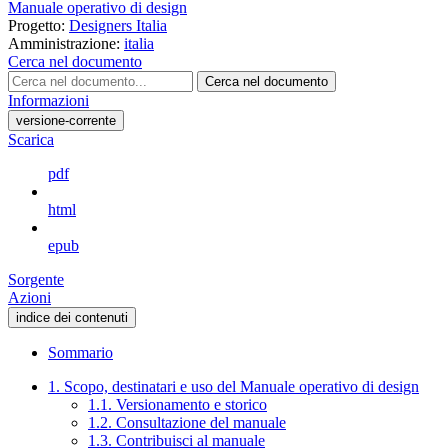
Manuale operativo di design
Progetto:
Designers Italia
Amministrazione:
italia
Cerca nel documento
Cerca nel documento
Informazioni
versione-corrente
Scarica
pdf
html
epub
Sorgente
Azioni
indice dei contenuti
Sommario
1. Scopo, destinatari e uso del Manuale operativo di design
1.1. Versionamento e storico
1.2. Consultazione del manuale
1.3. Contribuisci al manuale