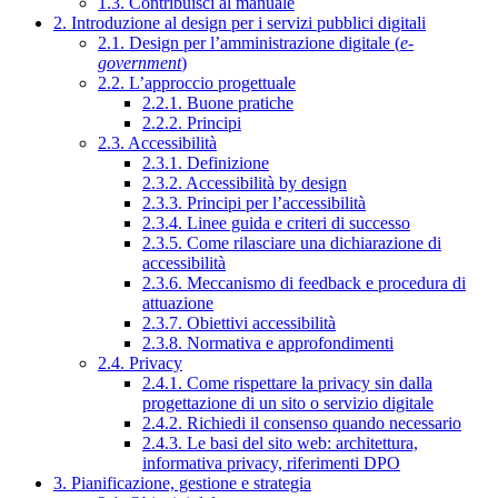
1.3. Contribuisci al manuale
2. Introduzione al design per i servizi pubblici digitali
2.1. Design per l’amministrazione digitale (
e-
government
)
2.2. L’approccio progettuale
2.2.1. Buone pratiche
2.2.2. Principi
2.3. Accessibilità
2.3.1. Definizione
2.3.2. Accessibilità by design
2.3.3. Principi per l’accessibilità
2.3.4. Linee guida e criteri di successo
2.3.5. Come rilasciare una dichiarazione di
accessibilità
2.3.6. Meccanismo di feedback e procedura di
attuazione
2.3.7. Obiettivi accessibilità
2.3.8. Normativa e approfondimenti
2.4. Privacy
2.4.1. Come rispettare la privacy sin dalla
progettazione di un sito o servizio digitale
2.4.2. Richiedi il consenso quando necessario
2.4.3. Le basi del sito web: architettura,
informativa privacy, riferimenti DPO
3. Pianificazione, gestione e strategia