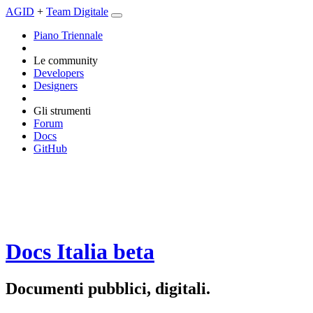
AGID
+
Team Digitale
Piano Triennale
Le community
Developers
Designers
Gli strumenti
Forum
Docs
GitHub
Docs Italia
beta
Documenti pubblici, digitali.