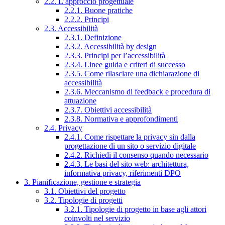
2.2. L’approccio progettuale
2.2.1. Buone pratiche
2.2.2. Principi
2.3. Accessibilità
2.3.1. Definizione
2.3.2. Accessibilità by design
2.3.3. Principi per l’accessibilità
2.3.4. Linee guida e criteri di successo
2.3.5. Come rilasciare una dichiarazione di
accessibilità
2.3.6. Meccanismo di feedback e procedura di
attuazione
2.3.7. Obiettivi accessibilità
2.3.8. Normativa e approfondimenti
2.4. Privacy
2.4.1. Come rispettare la privacy sin dalla
progettazione di un sito o servizio digitale
2.4.2. Richiedi il consenso quando necessario
2.4.3. Le basi del sito web: architettura,
informativa privacy, riferimenti DPO
3. Pianificazione, gestione e strategia
3.1. Obiettivi del progetto
3.2. Tipologie di progetti
3.2.1. Tipologie di progetto in base agli attori
coinvolti nel servizio