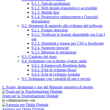
9.1.1. Attività preliminari
9.1.2. Web design responsivo e accessibile
9.1.3. Mobile first
9.1.4. Progressive enhancement e Graceful
degradation
9.2. Strumenti di supporto allo sviluppo del software
9.2.1. Feature detection
9.2.2. Verificare le feature disponibili con Can I
use
9.2.3. Strumenti e risorse per CSS e JavaScript
9.2.4. Supporto browser
9.2.5. Misurare le prestazioni
9.3. Catalogo del riuso
9.4. Sviluppare con il design system .italia
9.4.1. Il framework Bootstrap Italia
9.4.2. Il kit di sviluppo React
9.4.3. Il kit di sviluppo Angular
9.5. Sviluppare con i modelli di sito e servizi
1. Scopo, destinatari e uso del Manuale operativo di design
Team per la Trasformazione Digitale
in collaborazione con
Agenzia per l'Italia Digitale