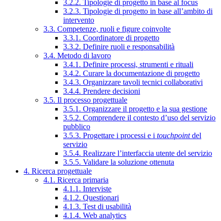
3.2.2. Tipologie di progetto in base al focus
3.2.3. Tipologie di progetto in base all’ambito di
intervento
3.3. Competenze, ruoli e figure coinvolte
3.3.1. Coordinatore di progetto
3.3.2. Definire ruoli e responsabilità
3.4. Metodo di lavoro
3.4.1. Definire processi, strumenti e rituali
3.4.2. Curare la documentazione di progetto
3.4.3. Organizzare tavoli tecnici collaborativi
3.4.4. Prendere decisioni
3.5. Il processo progettuale
3.5.1. Organizzare il progetto e la sua gestione
3.5.2. Comprendere il contesto d’uso del servizio
pubblico
3.5.3. Progettare i processi e i
touchpoint
del
servizio
3.5.4. Realizzare l’interfaccia utente del servizio
3.5.5. Validare la soluzione ottenuta
4. Ricerca progettuale
4.1. Ricerca primaria
4.1.1. Interviste
4.1.2. Questionari
4.1.3. Test di usabilità
4.1.4. Web analytics