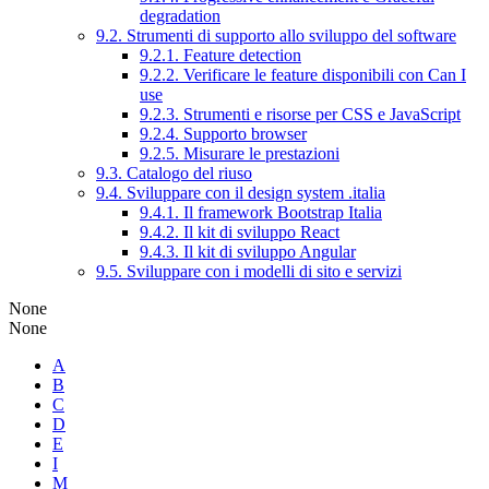
degradation
9.2. Strumenti di supporto allo sviluppo del software
9.2.1. Feature detection
9.2.2. Verificare le feature disponibili con Can I
use
9.2.3. Strumenti e risorse per CSS e JavaScript
9.2.4. Supporto browser
9.2.5. Misurare le prestazioni
9.3. Catalogo del riuso
9.4. Sviluppare con il design system .italia
9.4.1. Il framework Bootstrap Italia
9.4.2. Il kit di sviluppo React
9.4.3. Il kit di sviluppo Angular
9.5. Sviluppare con i modelli di sito e servizi
None
None
A
B
C
D
E
I
M