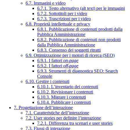
6.7. Immagini e video
6.7.1. Testo alternativo (alt text) per le immagini
6.7.2. Sottotitoli per i video
6.7.3. Trascrizioni per i video
6.8. Proprietà intellettuale e privacy
6.8.1. Pubblicazione di contenuti prodotti dalla
Pubblica Amministrazione
6.8.2. Pubblicazione di contenuti non prodotti
dalla Pubblica Amministrazione
6.8.3. Consenso dei soggetti ritratti
6.9. Ottimizzazione per i motori di ricerca (SEO)
6.9.1. I fattori
on-page
6.9.2. I fattori
off-page
6.9.3. Strumenti di diagnostica SEO: Search
Console
6.10. Gestire i contenuti
6.10.1. L’inventario dei contenuti
6.10.2. Revisionare i contenuti
6.10.3. Migrare i contenuti
6.10.4. Pubblicare i contenuti
7. Progettazione dell’interazione
7.1. Caratteristiche dell’interazione
7.2. User stories per definire l’interazione
7.2.1. Differenza tra scenari e user stories
7.3. Flussi di interazione