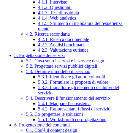
4.1.1. Interviste
4.1.2. Questionari
4.1.3. Test di usabilità
4.1.4. Web analytics
4.1.5. Strumenti di mappatura dell’esperienza
utente
4.2. Ricerca secondaria
4.2.1. Ricerca documentale
4.2.2. Analisi benchmark
4.2.3. Valutazione euristica
5. Progettazione dei servizi
5.1. Cosa sono i servizi e il service design
5.2. Progettare servizi pubblici digitali
5.3. Definire il modello di servizio
5.3.1. Identificare gli attori coinvolti
5.3.2. Formulare la proposta di valore
5.3.3. Inquadrare gli elementi costitutivi del
servizio
5.4. Descrivere il funzionamento del servizio
5.4.1. Mappare l’ecosistema
5.4.2. Rappresentare i flussi di servizio
5.5. Co-progettare le soluzioni
5.5.1. Workshop di co-progettazione
6. Progettazione dei contenuti
6.1. Cos’è il content design