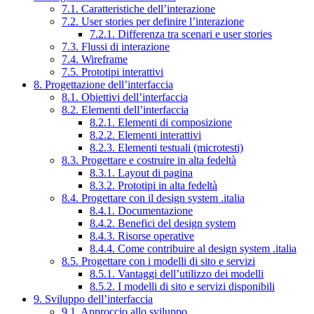
7.1. Caratteristiche dell’interazione
7.2. User stories per definire l’interazione
7.2.1. Differenza tra scenari e user stories
7.3. Flussi di interazione
7.4. Wireframe
7.5. Prototipi interattivi
8. Progettazione dell’interfaccia
8.1. Obiettivi dell’interfaccia
8.2. Elementi dell’interfaccia
8.2.1. Elementi di composizione
8.2.2. Elementi interattivi
8.2.3. Elementi testuali (microtesti)
8.3. Progettare e costruire in alta fedeltà
8.3.1. Layout di pagina
8.3.2. Prototipi in alta fedeltà
8.4. Progettare con il design system .italia
8.4.1. Documentazione
8.4.2. Benefici del design system
8.4.3. Risorse operative
8.4.4. Come contribuire al design system .italia
8.5. Progettare con i modelli di sito e servizi
8.5.1. Vantaggi dell’utilizzo dei modelli
8.5.2. I modelli di sito e servizi disponibili
9. Sviluppo dell’interfaccia
9.1. Approccio allo sviluppo