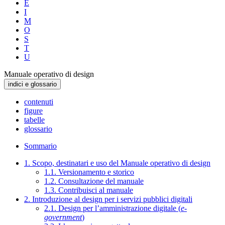
E
I
M
O
S
T
U
Manuale operativo di design
indici e glossario
contenuti
figure
tabelle
glossario
Sommario
1. Scopo, destinatari e uso del Manuale operativo di design
1.1. Versionamento e storico
1.2. Consultazione del manuale
1.3. Contribuisci al manuale
2. Introduzione al design per i servizi pubblici digitali
2.1. Design per l’amministrazione digitale (
e-
government
)