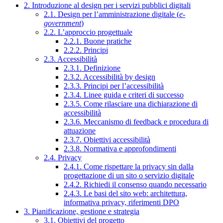
2. Introduzione al design per i servizi pubblici digitali
2.1. Design per l’amministrazione digitale (
e-
government
)
2.2. L’approccio progettuale
2.2.1. Buone pratiche
2.2.2. Principi
2.3. Accessibilità
2.3.1. Definizione
2.3.2. Accessibilità by design
2.3.3. Principi per l’accessibilità
2.3.4. Linee guida e criteri di successo
2.3.5. Come rilasciare una dichiarazione di
accessibilità
2.3.6. Meccanismo di feedback e procedura di
attuazione
2.3.7. Obiettivi accessibilità
2.3.8. Normativa e approfondimenti
2.4. Privacy
2.4.1. Come rispettare la privacy sin dalla
progettazione di un sito o servizio digitale
2.4.2. Richiedi il consenso quando necessario
2.4.3. Le basi del sito web: architettura,
informativa privacy, riferimenti DPO
3. Pianificazione, gestione e strategia
3.1. Obiettivi del progetto