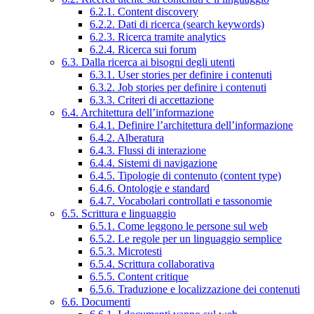
6.2.1. Content discovery
6.2.2. Dati di ricerca (search keywords)
6.2.3. Ricerca tramite analytics
6.2.4. Ricerca sui forum
6.3. Dalla ricerca ai bisogni degli utenti
6.3.1. User stories per definire i contenuti
6.3.2. Job stories per definire i contenuti
6.3.3. Criteri di accettazione
6.4. Architettura dell’informazione
6.4.1. Definire l’architettura dell’informazione
6.4.2. Alberatura
6.4.3. Flussi di interazione
6.4.4. Sistemi di navigazione
6.4.5. Tipologie di contenuto (content type)
6.4.6. Ontologie e standard
6.4.7. Vocabolari controllati e tassonomie
6.5. Scrittura e linguaggio
6.5.1. Come leggono le persone sul web
6.5.2. Le regole per un linguaggio semplice
6.5.3. Microtesti
6.5.4. Scrittura collaborativa
6.5.5. Content critique
6.5.6. Traduzione e localizzazione dei contenuti
6.6. Documenti