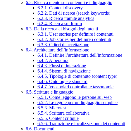
6.2. Ricerca utente sui contenuti e il linguaggio
6.2.1. Content discovery
6.2.2. Dati di ricerca (search keywords)
6.2.3. Ricerca tramite analytics
6.2.4. Ricerca sui forum
6.3. Dalla ricerca ai bisogni degli utenti
6.3.1. User stories per definire i contenuti
6.3.2. Job stories per definire i contenuti
6.3.3. Criteri di accettazione
6.4. Architettura dell’informazione
6.4.1. Definire l’architettura dell’informazione
6.4.2. Alberatura
6.4.3. Flussi di interazione
6.4.4. Sistemi di navigazione
6.4.5. Tipologie di contenuto (content type)
6.4.6. Ontologie e standard
6.4.7. Vocabolari controllati e tassonomie
6.5. Scrittura e linguaggio
6.5.1. Come leggono le persone sul web
6.5.2. Le regole per un linguaggio semplice
6.5.3. Microtesti
6.5.4. Scrittura collaborativa
6.5.5. Content critique
6.5.6. Traduzione e localizzazione dei contenuti
6.6. Documenti