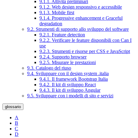
9.1.1. Attività preliminari
9.1.2. Web design responsivo e accessibile
9.1.3. Mobile first
9.1.4. Progressive enhancement e Graceful
degradation
9.2. Strumenti di supporto allo sviluppo del software
9.2.1. Feature detection
9.2.2. Verificare le feature disponibili con Can I
use
9.2.3. Strumenti e risorse per CSS e JavaScript
9.2.4. Supporto browser
9.2.5. Misurare le prestazioni
9.3. Catalogo del riuso
9.4. Sviluppare con il design system .italia
9.4.1. Il framework Bootstrap Italia
9.4.2. Il kit di sviluppo React
9.4.3. Il kit di sviluppo Angular
9.5. Sviluppare con i modelli di sito e servizi
glossario
A
B
C
D