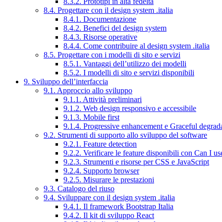
8.3.2. Prototipi in alta fedeltà
8.4. Progettare con il design system .italia
8.4.1. Documentazione
8.4.2. Benefici del design system
8.4.3. Risorse operative
8.4.4. Come contribuire al design system .italia
8.5. Progettare con i modelli di sito e servizi
8.5.1. Vantaggi dell’utilizzo dei modelli
8.5.2. I modelli di sito e servizi disponibili
9. Sviluppo dell’interfaccia
9.1. Approccio allo sviluppo
9.1.1. Attività preliminari
9.1.2. Web design responsivo e accessibile
9.1.3. Mobile first
9.1.4. Progressive enhancement e Graceful degrad
9.2. Strumenti di supporto allo sviluppo del software
9.2.1. Feature detection
9.2.2. Verificare le feature disponibili con Can I us
9.2.3. Strumenti e risorse per CSS e JavaScript
9.2.4. Supporto browser
9.2.5. Misurare le prestazioni
9.3. Catalogo del riuso
9.4. Sviluppare con il design system .italia
9.4.1. Il framework Bootstrap Italia
9.4.2. Il kit di sviluppo React