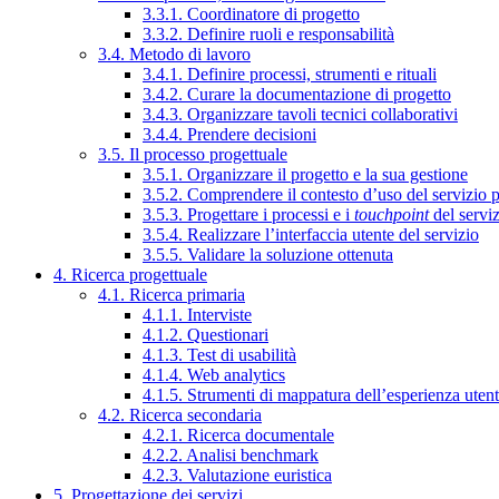
3.3.1. Coordinatore di progetto
3.3.2. Definire ruoli e responsabilità
3.4. Metodo di lavoro
3.4.1. Definire processi, strumenti e rituali
3.4.2. Curare la documentazione di progetto
3.4.3. Organizzare tavoli tecnici collaborativi
3.4.4. Prendere decisioni
3.5. Il processo progettuale
3.5.1. Organizzare il progetto e la sua gestione
3.5.2. Comprendere il contesto d’uso del servizio 
3.5.3. Progettare i processi e i
touchpoint
del servi
3.5.4. Realizzare l’interfaccia utente del servizio
3.5.5. Validare la soluzione ottenuta
4. Ricerca progettuale
4.1. Ricerca primaria
4.1.1. Interviste
4.1.2. Questionari
4.1.3. Test di usabilità
4.1.4. Web analytics
4.1.5. Strumenti di mappatura dell’esperienza uten
4.2. Ricerca secondaria
4.2.1. Ricerca documentale
4.2.2. Analisi benchmark
4.2.3. Valutazione euristica
5. Progettazione dei servizi