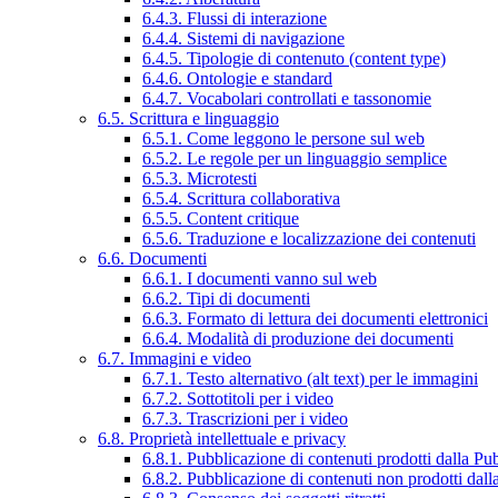
6.4.3. Flussi di interazione
6.4.4. Sistemi di navigazione
6.4.5. Tipologie di contenuto (content type)
6.4.6. Ontologie e standard
6.4.7. Vocabolari controllati e tassonomie
6.5. Scrittura e linguaggio
6.5.1. Come leggono le persone sul web
6.5.2. Le regole per un linguaggio semplice
6.5.3. Microtesti
6.5.4. Scrittura collaborativa
6.5.5. Content critique
6.5.6. Traduzione e localizzazione dei contenuti
6.6. Documenti
6.6.1. I documenti vanno sul web
6.6.2. Tipi di documenti
6.6.3. Formato di lettura dei documenti elettronici
6.6.4. Modalità di produzione dei documenti
6.7. Immagini e video
6.7.1. Testo alternativo (alt text) per le immagini
6.7.2. Sottotitoli per i video
6.7.3. Trascrizioni per i video
6.8. Proprietà intellettuale e privacy
6.8.1. Pubblicazione di contenuti prodotti dalla P
6.8.2. Pubblicazione di contenuti non prodotti dal