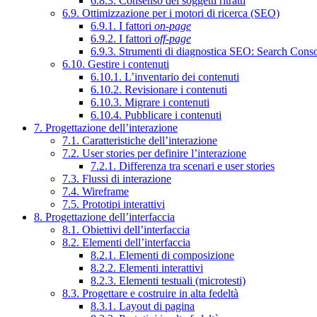
6.8.3. Consenso dei soggetti ritratti
6.9. Ottimizzazione per i motori di ricerca (SEO)
6.9.1. I fattori
on-page
6.9.2. I fattori
off-page
6.9.3. Strumenti di diagnostica SEO: Search Cons
6.10. Gestire i contenuti
6.10.1. L’inventario dei contenuti
6.10.2. Revisionare i contenuti
6.10.3. Migrare i contenuti
6.10.4. Pubblicare i contenuti
7. Progettazione dell’interazione
7.1. Caratteristiche dell’interazione
7.2. User stories per definire l’interazione
7.2.1. Differenza tra scenari e user stories
7.3. Flussi di interazione
7.4. Wireframe
7.5. Prototipi interattivi
8. Progettazione dell’interfaccia
8.1. Obiettivi dell’interfaccia
8.2. Elementi dell’interfaccia
8.2.1. Elementi di composizione
8.2.2. Elementi interattivi
8.2.3. Elementi testuali (microtesti)
8.3. Progettare e costruire in alta fedeltà
8.3.1. Layout di pagina