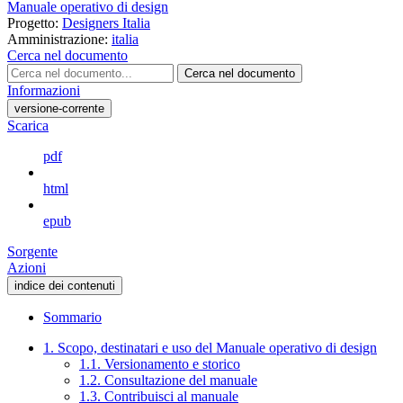
Manuale operativo di design
Progetto:
Designers Italia
Amministrazione:
italia
Cerca nel documento
Cerca nel documento
Informazioni
versione-corrente
Scarica
pdf
html
epub
Sorgente
Azioni
indice dei contenuti
Sommario
1. Scopo, destinatari e uso del Manuale operativo di design
1.1. Versionamento e storico
1.2. Consultazione del manuale
1.3. Contribuisci al manuale