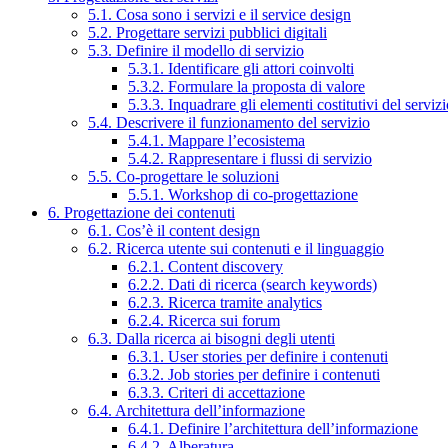
5.1. Cosa sono i servizi e il service design
5.2. Progettare servizi pubblici digitali
5.3. Definire il modello di servizio
5.3.1. Identificare gli attori coinvolti
5.3.2. Formulare la proposta di valore
5.3.3. Inquadrare gli elementi costitutivi del serviz
5.4. Descrivere il funzionamento del servizio
5.4.1. Mappare l’ecosistema
5.4.2. Rappresentare i flussi di servizio
5.5. Co-progettare le soluzioni
5.5.1. Workshop di co-progettazione
6. Progettazione dei contenuti
6.1. Cos’è il content design
6.2. Ricerca utente sui contenuti e il linguaggio
6.2.1. Content discovery
6.2.2. Dati di ricerca (search keywords)
6.2.3. Ricerca tramite analytics
6.2.4. Ricerca sui forum
6.3. Dalla ricerca ai bisogni degli utenti
6.3.1. User stories per definire i contenuti
6.3.2. Job stories per definire i contenuti
6.3.3. Criteri di accettazione
6.4. Architettura dell’informazione
6.4.1. Definire l’architettura dell’informazione
6.4.2. Alberatura