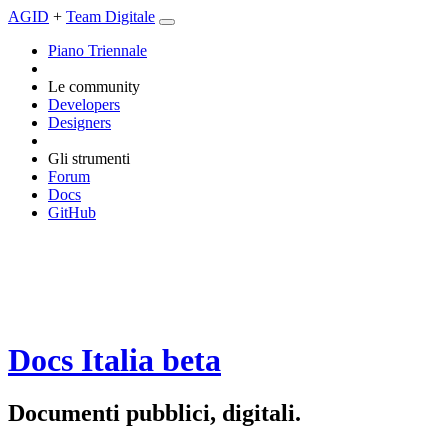
AGID
+
Team Digitale
Piano Triennale
Le community
Developers
Designers
Gli strumenti
Forum
Docs
GitHub
Docs Italia
beta
Documenti pubblici, digitali.