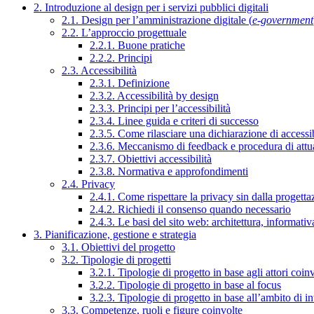
2. Introduzione al design per i servizi pubblici digitali
2.1. Design per l’amministrazione digitale (
e-government
2.2. L’approccio progettuale
2.2.1. Buone pratiche
2.2.2. Principi
2.3. Accessibilità
2.3.1. Definizione
2.3.2. Accessibilità by design
2.3.3. Principi per l’accessibilità
2.3.4. Linee guida e criteri di successo
2.3.5. Come rilasciare una dichiarazione di accessib
2.3.6. Meccanismo di feedback e procedura di attu
2.3.7. Obiettivi accessibilità
2.3.8. Normativa e approfondimenti
2.4. Privacy
2.4.1. Come rispettare la privacy sin dalla progettaz
2.4.2. Richiedi il consenso quando necessario
2.4.3. Le basi del sito web: architettura, informati
3. Pianificazione, gestione e strategia
3.1. Obiettivi del progetto
3.2. Tipologie di progetti
3.2.1. Tipologie di progetto in base agli attori coinv
3.2.2. Tipologie di progetto in base al focus
3.2.3. Tipologie di progetto in base all’ambito di i
3.3. Competenze, ruoli e figure coinvolte