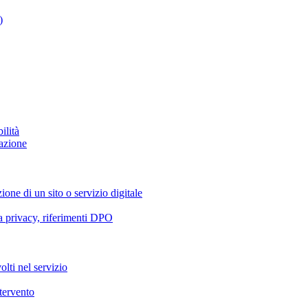
)
ilità
azione
ione di un sito o servizio digitale
va privacy, riferimenti DPO
olti nel servizio
ntervento