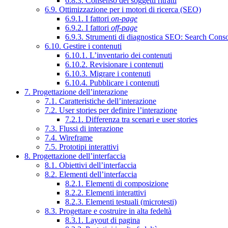
6.8.3. Consenso dei soggetti ritratti
6.9. Ottimizzazione per i motori di ricerca (SEO)
6.9.1. I fattori
on-page
6.9.2. I fattori
off-page
6.9.3. Strumenti di diagnostica SEO: Search Cons
6.10. Gestire i contenuti
6.10.1. L’inventario dei contenuti
6.10.2. Revisionare i contenuti
6.10.3. Migrare i contenuti
6.10.4. Pubblicare i contenuti
7. Progettazione dell’interazione
7.1. Caratteristiche dell’interazione
7.2. User stories per definire l’interazione
7.2.1. Differenza tra scenari e user stories
7.3. Flussi di interazione
7.4. Wireframe
7.5. Prototipi interattivi
8. Progettazione dell’interfaccia
8.1. Obiettivi dell’interfaccia
8.2. Elementi dell’interfaccia
8.2.1. Elementi di composizione
8.2.2. Elementi interattivi
8.2.3. Elementi testuali (microtesti)
8.3. Progettare e costruire in alta fedeltà
8.3.1. Layout di pagina