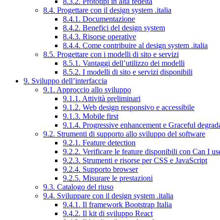
8.3.2. Prototipi in alta fedeltà
8.4. Progettare con il design system .italia
8.4.1. Documentazione
8.4.2. Benefici del design system
8.4.3. Risorse operative
8.4.4. Come contribuire al design system .italia
8.5. Progettare con i modelli di sito e servizi
8.5.1. Vantaggi dell’utilizzo dei modelli
8.5.2. I modelli di sito e servizi disponibili
9. Sviluppo dell’interfaccia
9.1. Approccio allo sviluppo
9.1.1. Attività preliminari
9.1.2. Web design responsivo e accessibile
9.1.3. Mobile first
9.1.4. Progressive enhancement e Graceful degrad
9.2. Strumenti di supporto allo sviluppo del software
9.2.1. Feature detection
9.2.2. Verificare le feature disponibili con Can I us
9.2.3. Strumenti e risorse per CSS e JavaScript
9.2.4. Supporto browser
9.2.5. Misurare le prestazioni
9.3. Catalogo del riuso
9.4. Sviluppare con il design system .italia
9.4.1. Il framework Bootstrap Italia
9.4.2. Il kit di sviluppo React