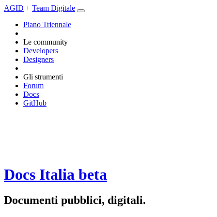
AGID
+
Team Digitale
Piano Triennale
Le community
Developers
Designers
Gli strumenti
Forum
Docs
GitHub
Docs Italia
beta
Documenti pubblici, digitali.