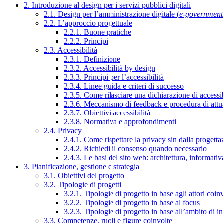
2. Introduzione al design per i servizi pubblici digitali
2.1. Design per l’amministrazione digitale (
e-government
2.2. L’approccio progettuale
2.2.1. Buone pratiche
2.2.2. Principi
2.3. Accessibilità
2.3.1. Definizione
2.3.2. Accessibilità by design
2.3.3. Principi per l’accessibilità
2.3.4. Linee guida e criteri di successo
2.3.5. Come rilasciare una dichiarazione di accessib
2.3.6. Meccanismo di feedback e procedura di attu
2.3.7. Obiettivi accessibilità
2.3.8. Normativa e approfondimenti
2.4. Privacy
2.4.1. Come rispettare la privacy sin dalla progettaz
2.4.2. Richiedi il consenso quando necessario
2.4.3. Le basi del sito web: architettura, informati
3. Pianificazione, gestione e strategia
3.1. Obiettivi del progetto
3.2. Tipologie di progetti
3.2.1. Tipologie di progetto in base agli attori coinv
3.2.2. Tipologie di progetto in base al focus
3.2.3. Tipologie di progetto in base all’ambito di i
3.3. Competenze, ruoli e figure coinvolte