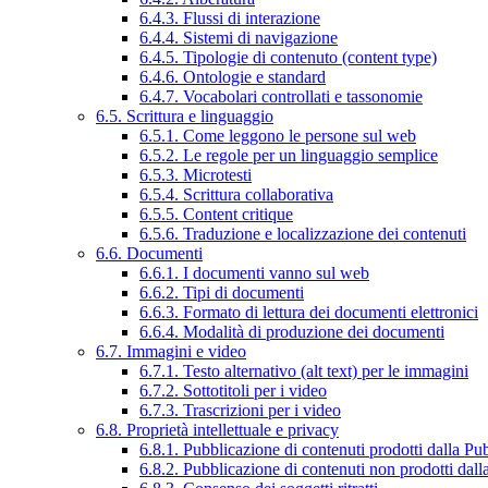
6.4.3. Flussi di interazione
6.4.4. Sistemi di navigazione
6.4.5. Tipologie di contenuto (content type)
6.4.6. Ontologie e standard
6.4.7. Vocabolari controllati e tassonomie
6.5. Scrittura e linguaggio
6.5.1. Come leggono le persone sul web
6.5.2. Le regole per un linguaggio semplice
6.5.3. Microtesti
6.5.4. Scrittura collaborativa
6.5.5. Content critique
6.5.6. Traduzione e localizzazione dei contenuti
6.6. Documenti
6.6.1. I documenti vanno sul web
6.6.2. Tipi di documenti
6.6.3. Formato di lettura dei documenti elettronici
6.6.4. Modalità di produzione dei documenti
6.7. Immagini e video
6.7.1. Testo alternativo (alt text) per le immagini
6.7.2. Sottotitoli per i video
6.7.3. Trascrizioni per i video
6.8. Proprietà intellettuale e privacy
6.8.1. Pubblicazione di contenuti prodotti dalla P
6.8.2. Pubblicazione di contenuti non prodotti dal