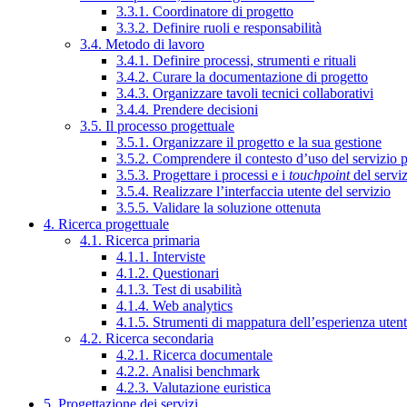
3.3.1. Coordinatore di progetto
3.3.2. Definire ruoli e responsabilità
3.4. Metodo di lavoro
3.4.1. Definire processi, strumenti e rituali
3.4.2. Curare la documentazione di progetto
3.4.3. Organizzare tavoli tecnici collaborativi
3.4.4. Prendere decisioni
3.5. Il processo progettuale
3.5.1. Organizzare il progetto e la sua gestione
3.5.2. Comprendere il contesto d’uso del servizio 
3.5.3. Progettare i processi e i
touchpoint
del servi
3.5.4. Realizzare l’interfaccia utente del servizio
3.5.5. Validare la soluzione ottenuta
4. Ricerca progettuale
4.1. Ricerca primaria
4.1.1. Interviste
4.1.2. Questionari
4.1.3. Test di usabilità
4.1.4. Web analytics
4.1.5. Strumenti di mappatura dell’esperienza uten
4.2. Ricerca secondaria
4.2.1. Ricerca documentale
4.2.2. Analisi benchmark
4.2.3. Valutazione euristica
5. Progettazione dei servizi