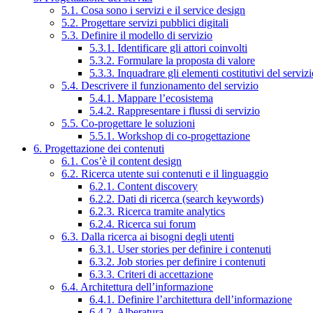
5.1. Cosa sono i servizi e il service design
5.2. Progettare servizi pubblici digitali
5.3. Definire il modello di servizio
5.3.1. Identificare gli attori coinvolti
5.3.2. Formulare la proposta di valore
5.3.3. Inquadrare gli elementi costitutivi del serviz
5.4. Descrivere il funzionamento del servizio
5.4.1. Mappare l’ecosistema
5.4.2. Rappresentare i flussi di servizio
5.5. Co-progettare le soluzioni
5.5.1. Workshop di co-progettazione
6. Progettazione dei contenuti
6.1. Cos’è il content design
6.2. Ricerca utente sui contenuti e il linguaggio
6.2.1. Content discovery
6.2.2. Dati di ricerca (search keywords)
6.2.3. Ricerca tramite analytics
6.2.4. Ricerca sui forum
6.3. Dalla ricerca ai bisogni degli utenti
6.3.1. User stories per definire i contenuti
6.3.2. Job stories per definire i contenuti
6.3.3. Criteri di accettazione
6.4. Architettura dell’informazione
6.4.1. Definire l’architettura dell’informazione
6.4.2. Alberatura