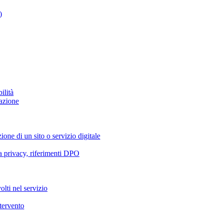
)
ilità
azione
ione di un sito o servizio digitale
va privacy, riferimenti DPO
olti nel servizio
ntervento