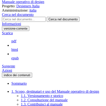
Manuale operativo di design
Progetto:
Designers Italia
Amministrazione:
italia
Cerca nel documento
Cerca nel documento
Informazioni
versione-corrente
Scarica
pdf
html
epub
Sorgente
Azioni
indice dei contenuti
Sommario
1. Scopo, destinatari e uso del Manuale operativo di design
1.1. Versionamento e storico
1.2. Consultazione del manuale
1.3. Contribuisci al manuale