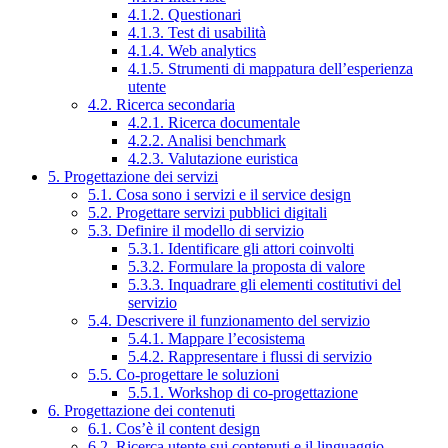
4.1.2. Questionari
4.1.3. Test di usabilità
4.1.4. Web analytics
4.1.5. Strumenti di mappatura dell’esperienza
utente
4.2. Ricerca secondaria
4.2.1. Ricerca documentale
4.2.2. Analisi benchmark
4.2.3. Valutazione euristica
5. Progettazione dei servizi
5.1. Cosa sono i servizi e il service design
5.2. Progettare servizi pubblici digitali
5.3. Definire il modello di servizio
5.3.1. Identificare gli attori coinvolti
5.3.2. Formulare la proposta di valore
5.3.3. Inquadrare gli elementi costitutivi del
servizio
5.4. Descrivere il funzionamento del servizio
5.4.1. Mappare l’ecosistema
5.4.2. Rappresentare i flussi di servizio
5.5. Co-progettare le soluzioni
5.5.1. Workshop di co-progettazione
6. Progettazione dei contenuti
6.1. Cos’è il content design
6.2. Ricerca utente sui contenuti e il linguaggio