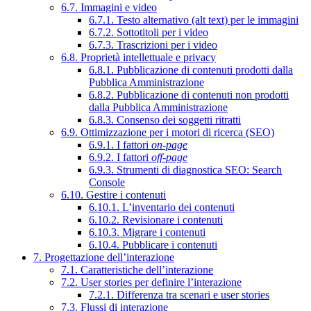
6.7. Immagini e video
6.7.1. Testo alternativo (alt text) per le immagini
6.7.2. Sottotitoli per i video
6.7.3. Trascrizioni per i video
6.8. Proprietà intellettuale e privacy
6.8.1. Pubblicazione di contenuti prodotti dalla
Pubblica Amministrazione
6.8.2. Pubblicazione di contenuti non prodotti
dalla Pubblica Amministrazione
6.8.3. Consenso dei soggetti ritratti
6.9. Ottimizzazione per i motori di ricerca (SEO)
6.9.1. I fattori
on-page
6.9.2. I fattori
off-page
6.9.3. Strumenti di diagnostica SEO: Search
Console
6.10. Gestire i contenuti
6.10.1. L’inventario dei contenuti
6.10.2. Revisionare i contenuti
6.10.3. Migrare i contenuti
6.10.4. Pubblicare i contenuti
7. Progettazione dell’interazione
7.1. Caratteristiche dell’interazione
7.2. User stories per definire l’interazione
7.2.1. Differenza tra scenari e user stories
7.3. Flussi di interazione