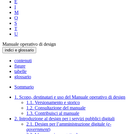
E
I
M
O
S
T
U
Manuale operativo di design
indici e glossario
contenuti
figure
tabelle
glossario
Sommario
1. Scopo, destinatari e uso del Manuale operativo di design
1.1. Versionamento e storico
1.2. Consultazione del manuale
1.3. Contribuisci al manuale
2. Introduzione al design per i servizi pubblici digitali
2.1. Design per l’amministrazione digitale (
e-
government
)