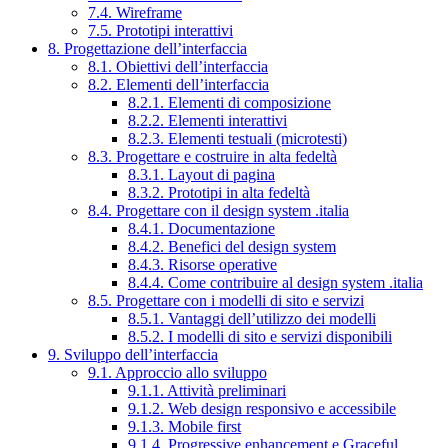
7.4. Wireframe
7.5. Prototipi interattivi
8. Progettazione dell’interfaccia
8.1. Obiettivi dell’interfaccia
8.2. Elementi dell’interfaccia
8.2.1. Elementi di composizione
8.2.2. Elementi interattivi
8.2.3. Elementi testuali (microtesti)
8.3. Progettare e costruire in alta fedeltà
8.3.1. Layout di pagina
8.3.2. Prototipi in alta fedeltà
8.4. Progettare con il design system .italia
8.4.1. Documentazione
8.4.2. Benefici del design system
8.4.3. Risorse operative
8.4.4. Come contribuire al design system .italia
8.5. Progettare con i modelli di sito e servizi
8.5.1. Vantaggi dell’utilizzo dei modelli
8.5.2. I modelli di sito e servizi disponibili
9. Sviluppo dell’interfaccia
9.1. Approccio allo sviluppo
9.1.1. Attività preliminari
9.1.2. Web design responsivo e accessibile
9.1.3. Mobile first
9.1.4. Progressive enhancement e Graceful