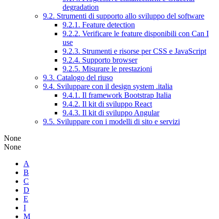
degradation
9.2. Strumenti di supporto allo sviluppo del software
9.2.1. Feature detection
9.2.2. Verificare le feature disponibili con Can I
use
9.2.3. Strumenti e risorse per CSS e JavaScript
9.2.4. Supporto browser
9.2.5. Misurare le prestazioni
9.3. Catalogo del riuso
9.4. Sviluppare con il design system .italia
9.4.1. Il framework Bootstrap Italia
9.4.2. Il kit di sviluppo React
9.4.3. Il kit di sviluppo Angular
9.5. Sviluppare con i modelli di sito e servizi
None
None
A
B
C
D
E
I
M