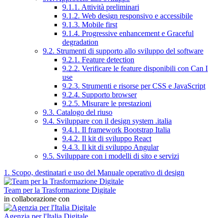
9.1.1. Attività preliminari
9.1.2. Web design responsivo e accessibile
9.1.3. Mobile first
9.1.4. Progressive enhancement e Graceful
degradation
9.2. Strumenti di supporto allo sviluppo del software
9.2.1. Feature detection
9.2.2. Verificare le feature disponibili con Can I
use
9.2.3. Strumenti e risorse per CSS e JavaScript
9.2.4. Supporto browser
9.2.5. Misurare le prestazioni
9.3. Catalogo del riuso
9.4. Sviluppare con il design system .italia
9.4.1. Il framework Bootstrap Italia
9.4.2. Il kit di sviluppo React
9.4.3. Il kit di sviluppo Angular
9.5. Sviluppare con i modelli di sito e servizi
1. Scopo, destinatari e uso del Manuale operativo di design
Team per la Trasformazione Digitale
in collaborazione con
Agenzia per l'Italia Digitale