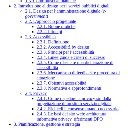
1.3. Contribuisci al manuale
2. Introduzione al design per i servizi pubblici digitali
2.1. Design per l’amministrazione digitale (
e-
government
)
2.2. L’approccio progettuale
2.2.1. Buone pratiche
2.2.2. Principi
2.3. Accessibilità
2.3.1. Definizione
2.3.2. Accessibilità by design
2.3.3. Principi per l’accessibilità
2.3.4. Linee guida e criteri di successo
2.3.5. Come rilasciare una dichiarazione di
accessibilità
2.3.6. Meccanismo di feedback e procedura di
attuazione
2.3.7. Obiettivi accessibilità
2.3.8. Normativa e approfondimenti
2.4. Privacy
2.4.1. Come rispettare la privacy sin dalla
progettazione di un sito o servizio digitale
2.4.2. Richiedi il consenso quando necessario
2.4.3. Le basi del sito web: architettura,
informativa privacy, riferimenti DPO
3. Pianificazione, gestione e strategia