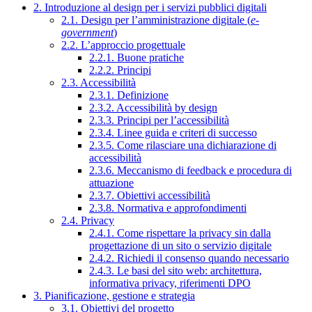
2. Introduzione al design per i servizi pubblici digitali
2.1. Design per l’amministrazione digitale (
e-
government
)
2.2. L’approccio progettuale
2.2.1. Buone pratiche
2.2.2. Principi
2.3. Accessibilità
2.3.1. Definizione
2.3.2. Accessibilità by design
2.3.3. Principi per l’accessibilità
2.3.4. Linee guida e criteri di successo
2.3.5. Come rilasciare una dichiarazione di
accessibilità
2.3.6. Meccanismo di feedback e procedura di
attuazione
2.3.7. Obiettivi accessibilità
2.3.8. Normativa e approfondimenti
2.4. Privacy
2.4.1. Come rispettare la privacy sin dalla
progettazione di un sito o servizio digitale
2.4.2. Richiedi il consenso quando necessario
2.4.3. Le basi del sito web: architettura,
informativa privacy, riferimenti DPO
3. Pianificazione, gestione e strategia
3.1. Obiettivi del progetto