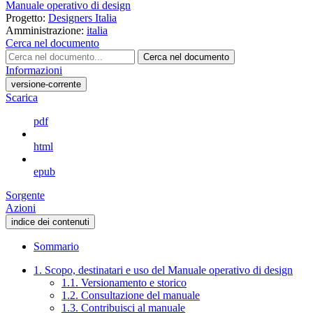
Manuale operativo di design
Progetto:
Designers Italia
Amministrazione:
italia
Cerca nel documento
Cerca nel documento
Informazioni
versione-corrente
Scarica
pdf
html
epub
Sorgente
Azioni
indice dei contenuti
Sommario
1. Scopo, destinatari e uso del Manuale operativo di design
1.1. Versionamento e storico
1.2. Consultazione del manuale
1.3. Contribuisci al manuale