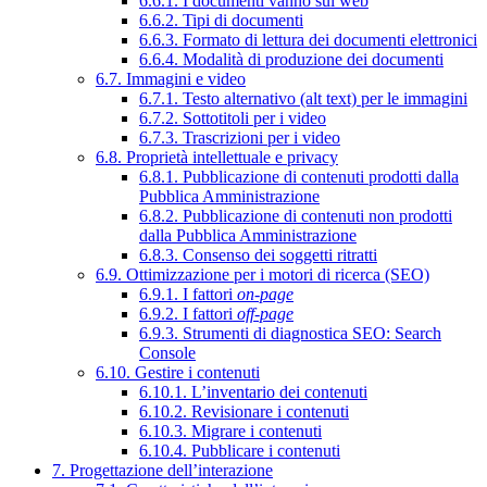
6.6.1. I documenti vanno sul web
6.6.2. Tipi di documenti
6.6.3. Formato di lettura dei documenti elettronici
6.6.4. Modalità di produzione dei documenti
6.7. Immagini e video
6.7.1. Testo alternativo (alt text) per le immagini
6.7.2. Sottotitoli per i video
6.7.3. Trascrizioni per i video
6.8. Proprietà intellettuale e privacy
6.8.1. Pubblicazione di contenuti prodotti dalla
Pubblica Amministrazione
6.8.2. Pubblicazione di contenuti non prodotti
dalla Pubblica Amministrazione
6.8.3. Consenso dei soggetti ritratti
6.9. Ottimizzazione per i motori di ricerca (SEO)
6.9.1. I fattori
on-page
6.9.2. I fattori
off-page
6.9.3. Strumenti di diagnostica SEO: Search
Console
6.10. Gestire i contenuti
6.10.1. L’inventario dei contenuti
6.10.2. Revisionare i contenuti
6.10.3. Migrare i contenuti
6.10.4. Pubblicare i contenuti
7. Progettazione dell’interazione