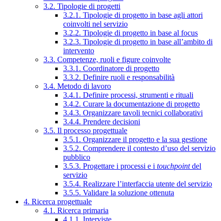
3.2. Tipologie di progetti
3.2.1. Tipologie di progetto in base agli attori
coinvolti nel servizio
3.2.2. Tipologie di progetto in base al focus
3.2.3. Tipologie di progetto in base all’ambito di
intervento
3.3. Competenze, ruoli e figure coinvolte
3.3.1. Coordinatore di progetto
3.3.2. Definire ruoli e responsabilità
3.4. Metodo di lavoro
3.4.1. Definire processi, strumenti e rituali
3.4.2. Curare la documentazione di progetto
3.4.3. Organizzare tavoli tecnici collaborativi
3.4.4. Prendere decisioni
3.5. Il processo progettuale
3.5.1. Organizzare il progetto e la sua gestione
3.5.2. Comprendere il contesto d’uso del servizio
pubblico
3.5.3. Progettare i processi e i
touchpoint
del
servizio
3.5.4. Realizzare l’interfaccia utente del servizio
3.5.5. Validare la soluzione ottenuta
4. Ricerca progettuale
4.1. Ricerca primaria
4.1.1. Interviste