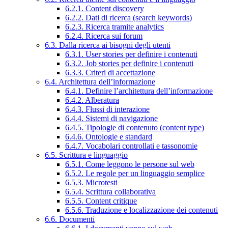
6.2.1. Content discovery
6.2.2. Dati di ricerca (search keywords)
6.2.3. Ricerca tramite analytics
6.2.4. Ricerca sui forum
6.3. Dalla ricerca ai bisogni degli utenti
6.3.1. User stories per definire i contenuti
6.3.2. Job stories per definire i contenuti
6.3.3. Criteri di accettazione
6.4. Architettura dell’informazione
6.4.1. Definire l’architettura dell’informazione
6.4.2. Alberatura
6.4.3. Flussi di interazione
6.4.4. Sistemi di navigazione
6.4.5. Tipologie di contenuto (content type)
6.4.6. Ontologie e standard
6.4.7. Vocabolari controllati e tassonomie
6.5. Scrittura e linguaggio
6.5.1. Come leggono le persone sul web
6.5.2. Le regole per un linguaggio semplice
6.5.3. Microtesti
6.5.4. Scrittura collaborativa
6.5.5. Content critique
6.5.6. Traduzione e localizzazione dei contenuti
6.6. Documenti