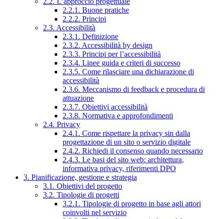
2.2. L’approccio progettuale
2.2.1. Buone pratiche
2.2.2. Principi
2.3. Accessibilità
2.3.1. Definizione
2.3.2. Accessibilità by design
2.3.3. Principi per l’accessibilità
2.3.4. Linee guida e criteri di successo
2.3.5. Come rilasciare una dichiarazione di
accessibilità
2.3.6. Meccanismo di feedback e procedura di
attuazione
2.3.7. Obiettivi accessibilità
2.3.8. Normativa e approfondimenti
2.4. Privacy
2.4.1. Come rispettare la privacy sin dalla
progettazione di un sito o servizio digitale
2.4.2. Richiedi il consenso quando necessario
2.4.3. Le basi del sito web: architettura,
informativa privacy, riferimenti DPO
3. Pianificazione, gestione e strategia
3.1. Obiettivi del progetto
3.2. Tipologie di progetti
3.2.1. Tipologie di progetto in base agli attori
coinvolti nel servizio