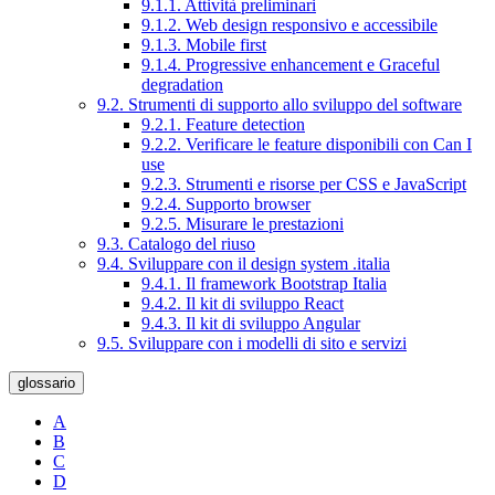
9.1.1. Attività preliminari
9.1.2. Web design responsivo e accessibile
9.1.3. Mobile first
9.1.4. Progressive enhancement e Graceful
degradation
9.2. Strumenti di supporto allo sviluppo del software
9.2.1. Feature detection
9.2.2. Verificare le feature disponibili con Can I
use
9.2.3. Strumenti e risorse per CSS e JavaScript
9.2.4. Supporto browser
9.2.5. Misurare le prestazioni
9.3. Catalogo del riuso
9.4. Sviluppare con il design system .italia
9.4.1. Il framework Bootstrap Italia
9.4.2. Il kit di sviluppo React
9.4.3. Il kit di sviluppo Angular
9.5. Sviluppare con i modelli di sito e servizi
glossario
A
B
C
D