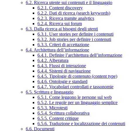
6.2. Ricerca utente sui contenuti e il linguaggio
6.2.1. Content discovery
6.2.2. Dati di ricerca (search keywords)
6.2.3. Ricerca tramite analytics
6.2.4. Ricerca sui forum
6.3. Dalla ricerca ai bisogni degli utenti
6.3.1. User stories per definire i contenuti
6.3.2. Job stories per definire i contenuti
6.3.3. Criteri di accettazione
6.4. Architettura dell’informazione
6.4.1. Definire l’architettura dell’informazione
6.4.2. Alberatura
6.4.3. Flussi di interazione
6.4.4. Sistemi di navigazione
6.4.5. Tipologie di contenuto (content type)
6.4.6. Ontologie e standard
6.4.7. Vocabolari controllati e tassonomie
6.5. Scrittura e linguaggio
6.5.1. Come leggono le persone sul web
6.5.2. Le regole per un linguaggio semplice
6.5.3. Microtesti
6.5.4. Scrittura collaborativa
6.5.5. Content critique
6.5.6. Traduzione e localizzazione dei contenuti
6.6. Documenti