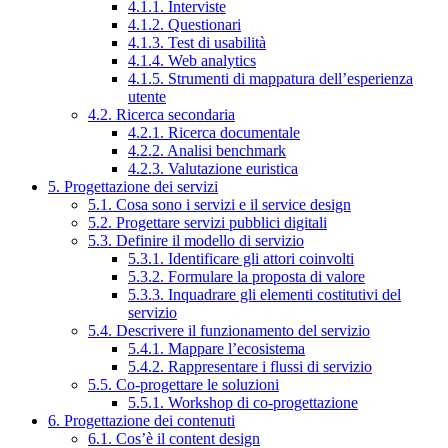
4.1.1. Interviste
4.1.2. Questionari
4.1.3. Test di usabilità
4.1.4. Web analytics
4.1.5. Strumenti di mappatura dell’esperienza
utente
4.2. Ricerca secondaria
4.2.1. Ricerca documentale
4.2.2. Analisi benchmark
4.2.3. Valutazione euristica
5. Progettazione dei servizi
5.1. Cosa sono i servizi e il service design
5.2. Progettare servizi pubblici digitali
5.3. Definire il modello di servizio
5.3.1. Identificare gli attori coinvolti
5.3.2. Formulare la proposta di valore
5.3.3. Inquadrare gli elementi costitutivi del
servizio
5.4. Descrivere il funzionamento del servizio
5.4.1. Mappare l’ecosistema
5.4.2. Rappresentare i flussi di servizio
5.5. Co-progettare le soluzioni
5.5.1. Workshop di co-progettazione
6. Progettazione dei contenuti
6.1. Cos’è il content design