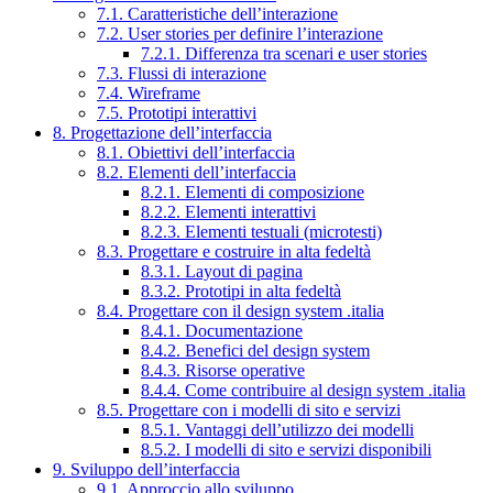
7.1. Caratteristiche dell’interazione
7.2. User stories per definire l’interazione
7.2.1. Differenza tra scenari e user stories
7.3. Flussi di interazione
7.4. Wireframe
7.5. Prototipi interattivi
8. Progettazione dell’interfaccia
8.1. Obiettivi dell’interfaccia
8.2. Elementi dell’interfaccia
8.2.1. Elementi di composizione
8.2.2. Elementi interattivi
8.2.3. Elementi testuali (microtesti)
8.3. Progettare e costruire in alta fedeltà
8.3.1. Layout di pagina
8.3.2. Prototipi in alta fedeltà
8.4. Progettare con il design system .italia
8.4.1. Documentazione
8.4.2. Benefici del design system
8.4.3. Risorse operative
8.4.4. Come contribuire al design system .italia
8.5. Progettare con i modelli di sito e servizi
8.5.1. Vantaggi dell’utilizzo dei modelli
8.5.2. I modelli di sito e servizi disponibili
9. Sviluppo dell’interfaccia
9.1. Approccio allo sviluppo