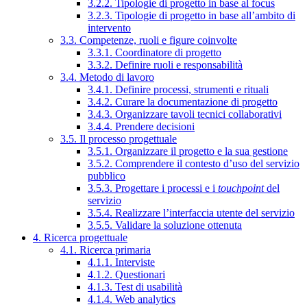
3.2.2. Tipologie di progetto in base al focus
3.2.3. Tipologie di progetto in base all’ambito di
intervento
3.3. Competenze, ruoli e figure coinvolte
3.3.1. Coordinatore di progetto
3.3.2. Definire ruoli e responsabilità
3.4. Metodo di lavoro
3.4.1. Definire processi, strumenti e rituali
3.4.2. Curare la documentazione di progetto
3.4.3. Organizzare tavoli tecnici collaborativi
3.4.4. Prendere decisioni
3.5. Il processo progettuale
3.5.1. Organizzare il progetto e la sua gestione
3.5.2. Comprendere il contesto d’uso del servizio
pubblico
3.5.3. Progettare i processi e i
touchpoint
del
servizio
3.5.4. Realizzare l’interfaccia utente del servizio
3.5.5. Validare la soluzione ottenuta
4. Ricerca progettuale
4.1. Ricerca primaria
4.1.1. Interviste
4.1.2. Questionari
4.1.3. Test di usabilità
4.1.4. Web analytics