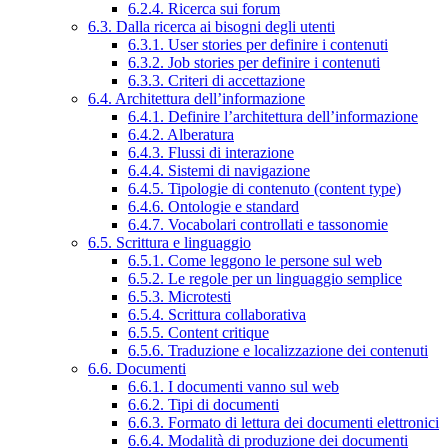
6.2.4. Ricerca sui forum
6.3. Dalla ricerca ai bisogni degli utenti
6.3.1. User stories per definire i contenuti
6.3.2. Job stories per definire i contenuti
6.3.3. Criteri di accettazione
6.4. Architettura dell’informazione
6.4.1. Definire l’architettura dell’informazione
6.4.2. Alberatura
6.4.3. Flussi di interazione
6.4.4. Sistemi di navigazione
6.4.5. Tipologie di contenuto (content type)
6.4.6. Ontologie e standard
6.4.7. Vocabolari controllati e tassonomie
6.5. Scrittura e linguaggio
6.5.1. Come leggono le persone sul web
6.5.2. Le regole per un linguaggio semplice
6.5.3. Microtesti
6.5.4. Scrittura collaborativa
6.5.5. Content critique
6.5.6. Traduzione e localizzazione dei contenuti
6.6. Documenti
6.6.1. I documenti vanno sul web
6.6.2. Tipi di documenti
6.6.3. Formato di lettura dei documenti elettronici
6.6.4. Modalità di produzione dei documenti