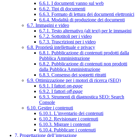
6.6.1. I documenti vanno sul web
6.6.2. Tipi di documenti
6.6.3. Formato di lettura dei documenti elettronici
6.6.4. Modalità di produzione dei documenti
6.7. Immagini e video
6.7.1. Testo alternativo (alt text) per le immagini
6.7.2. Sottotitoli per i video
6.7.3. Trascrizioni per i video
6.8. Proprietà intellettuale e privacy
6.8.1. Pubblicazione di contenuti prodotti dalla
Pubblica Amministrazione
6.8.2. Pubblicazione di contenuti non prodotti
dalla Pubblica Amministrazione
6.8.3. Consenso dei soggetti ritratti
6.9. Ottimizzazione per i motori di ricerca (SEO)
6.9.1. I fattori
on-page
6.9.2. I fattori
off-page
6.9.3. Strumenti di diagnostica SEO: Search
Console
6.10. Gestire i contenuti
6.10.1. L’inventario dei contenuti
6.10.2. Revisionare i contenuti
6.10.3. Migrare i contenuti
6.10.4. Pubblicare i contenuti
7. Progettazione dell’interazione