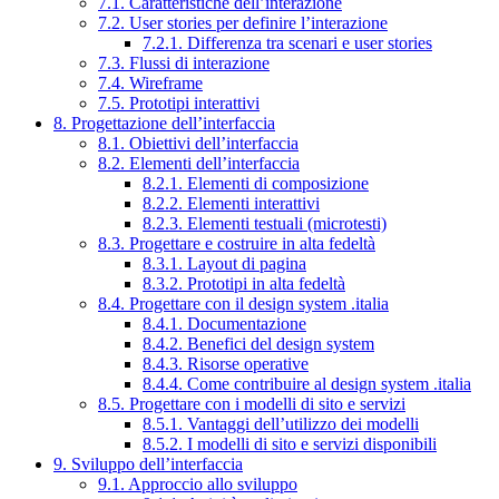
7.1. Caratteristiche dell’interazione
7.2. User stories per definire l’interazione
7.2.1. Differenza tra scenari e user stories
7.3. Flussi di interazione
7.4. Wireframe
7.5. Prototipi interattivi
8. Progettazione dell’interfaccia
8.1. Obiettivi dell’interfaccia
8.2. Elementi dell’interfaccia
8.2.1. Elementi di composizione
8.2.2. Elementi interattivi
8.2.3. Elementi testuali (microtesti)
8.3. Progettare e costruire in alta fedeltà
8.3.1. Layout di pagina
8.3.2. Prototipi in alta fedeltà
8.4. Progettare con il design system .italia
8.4.1. Documentazione
8.4.2. Benefici del design system
8.4.3. Risorse operative
8.4.4. Come contribuire al design system .italia
8.5. Progettare con i modelli di sito e servizi
8.5.1. Vantaggi dell’utilizzo dei modelli
8.5.2. I modelli di sito e servizi disponibili
9. Sviluppo dell’interfaccia
9.1. Approccio allo sviluppo