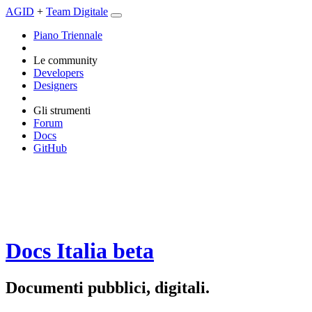
AGID
+
Team Digitale
Piano Triennale
Le community
Developers
Designers
Gli strumenti
Forum
Docs
GitHub
Docs Italia
beta
Documenti pubblici, digitali.