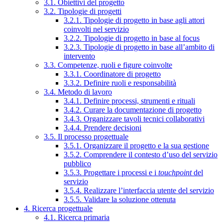
3.1. Obiettivi del progetto
3.2. Tipologie di progetti
3.2.1. Tipologie di progetto in base agli attori
coinvolti nel servizio
3.2.2. Tipologie di progetto in base al focus
3.2.3. Tipologie di progetto in base all’ambito di
intervento
3.3. Competenze, ruoli e figure coinvolte
3.3.1. Coordinatore di progetto
3.3.2. Definire ruoli e responsabilità
3.4. Metodo di lavoro
3.4.1. Definire processi, strumenti e rituali
3.4.2. Curare la documentazione di progetto
3.4.3. Organizzare tavoli tecnici collaborativi
3.4.4. Prendere decisioni
3.5. Il processo progettuale
3.5.1. Organizzare il progetto e la sua gestione
3.5.2. Comprendere il contesto d’uso del servizio
pubblico
3.5.3. Progettare i processi e i
touchpoint
del
servizio
3.5.4. Realizzare l’interfaccia utente del servizio
3.5.5. Validare la soluzione ottenuta
4. Ricerca progettuale
4.1. Ricerca primaria