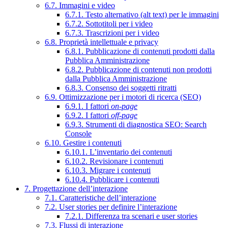
6.7. Immagini e video
6.7.1. Testo alternativo (alt text) per le immagini
6.7.2. Sottotitoli per i video
6.7.3. Trascrizioni per i video
6.8. Proprietà intellettuale e privacy
6.8.1. Pubblicazione di contenuti prodotti dalla
Pubblica Amministrazione
6.8.2. Pubblicazione di contenuti non prodotti
dalla Pubblica Amministrazione
6.8.3. Consenso dei soggetti ritratti
6.9. Ottimizzazione per i motori di ricerca (SEO)
6.9.1. I fattori
on-page
6.9.2. I fattori
off-page
6.9.3. Strumenti di diagnostica SEO: Search
Console
6.10. Gestire i contenuti
6.10.1. L’inventario dei contenuti
6.10.2. Revisionare i contenuti
6.10.3. Migrare i contenuti
6.10.4. Pubblicare i contenuti
7. Progettazione dell’interazione
7.1. Caratteristiche dell’interazione
7.2. User stories per definire l’interazione
7.2.1. Differenza tra scenari e user stories
7.3. Flussi di interazione