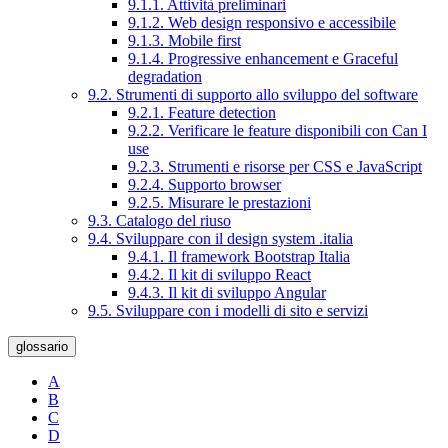
9.1.1. Attività preliminari
9.1.2. Web design responsivo e accessibile
9.1.3. Mobile first
9.1.4. Progressive enhancement e Graceful
degradation
9.2. Strumenti di supporto allo sviluppo del software
9.2.1. Feature detection
9.2.2. Verificare le feature disponibili con Can I
use
9.2.3. Strumenti e risorse per CSS e JavaScript
9.2.4. Supporto browser
9.2.5. Misurare le prestazioni
9.3. Catalogo del riuso
9.4. Sviluppare con il design system .italia
9.4.1. Il framework Bootstrap Italia
9.4.2. Il kit di sviluppo React
9.4.3. Il kit di sviluppo Angular
9.5. Sviluppare con i modelli di sito e servizi
glossario
A
B
C
D