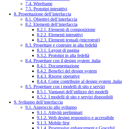
7.4. Wireframe
7.5. Prototipi interattivi
8. Progettazione dell’interfaccia
8.1. Obiettivi dell’interfaccia
8.2. Elementi dell’interfaccia
8.2.1. Elementi di composizione
8.2.2. Elementi interattivi
8.2.3. Elementi testuali (microtesti)
8.3. Progettare e costruire in alta fedeltà
8.3.1. Layout di pagina
8.3.2. Prototipi in alta fedeltà
8.4. Progettare con il design system .italia
8.4.1. Documentazione
8.4.2. Benefici del design system
8.4.3. Risorse operative
8.4.4. Come contribuire al design system .italia
8.5. Progettare con i modelli di sito e servizi
8.5.1. Vantaggi dell’utilizzo dei modelli
8.5.2. I modelli di sito e servizi disponibili
9. Sviluppo dell’interfaccia
9.1. Approccio allo sviluppo
9.1.1. Attività preliminari
9.1.2. Web design responsivo e accessibile
9.1.3. Mobile first
9.1.4. Progressive enhancement e Graceful