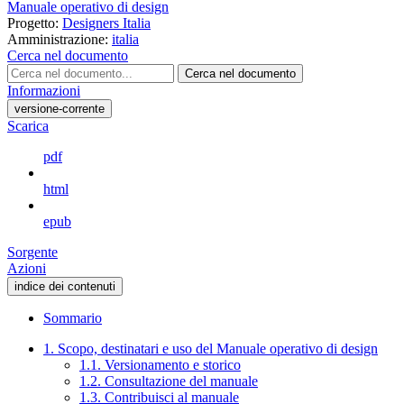
Manuale operativo di design
Progetto:
Designers Italia
Amministrazione:
italia
Cerca nel documento
Cerca nel documento
Informazioni
versione-corrente
Scarica
pdf
html
epub
Sorgente
Azioni
indice dei contenuti
Sommario
1. Scopo, destinatari e uso del Manuale operativo di design
1.1. Versionamento e storico
1.2. Consultazione del manuale
1.3. Contribuisci al manuale