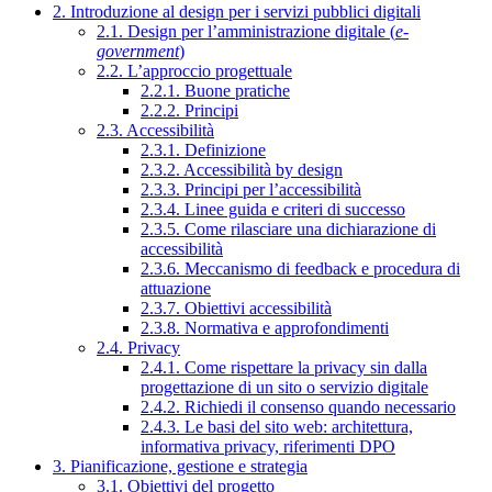
2. Introduzione al design per i servizi pubblici digitali
2.1. Design per l’amministrazione digitale (
e-
government
)
2.2. L’approccio progettuale
2.2.1. Buone pratiche
2.2.2. Principi
2.3. Accessibilità
2.3.1. Definizione
2.3.2. Accessibilità by design
2.3.3. Principi per l’accessibilità
2.3.4. Linee guida e criteri di successo
2.3.5. Come rilasciare una dichiarazione di
accessibilità
2.3.6. Meccanismo di feedback e procedura di
attuazione
2.3.7. Obiettivi accessibilità
2.3.8. Normativa e approfondimenti
2.4. Privacy
2.4.1. Come rispettare la privacy sin dalla
progettazione di un sito o servizio digitale
2.4.2. Richiedi il consenso quando necessario
2.4.3. Le basi del sito web: architettura,
informativa privacy, riferimenti DPO
3. Pianificazione, gestione e strategia
3.1. Obiettivi del progetto