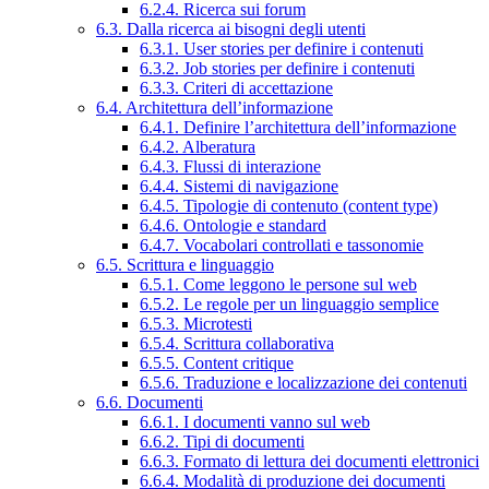
6.2.4. Ricerca sui forum
6.3. Dalla ricerca ai bisogni degli utenti
6.3.1. User stories per definire i contenuti
6.3.2. Job stories per definire i contenuti
6.3.3. Criteri di accettazione
6.4. Architettura dell’informazione
6.4.1. Definire l’architettura dell’informazione
6.4.2. Alberatura
6.4.3. Flussi di interazione
6.4.4. Sistemi di navigazione
6.4.5. Tipologie di contenuto (content type)
6.4.6. Ontologie e standard
6.4.7. Vocabolari controllati e tassonomie
6.5. Scrittura e linguaggio
6.5.1. Come leggono le persone sul web
6.5.2. Le regole per un linguaggio semplice
6.5.3. Microtesti
6.5.4. Scrittura collaborativa
6.5.5. Content critique
6.5.6. Traduzione e localizzazione dei contenuti
6.6. Documenti
6.6.1. I documenti vanno sul web
6.6.2. Tipi di documenti
6.6.3. Formato di lettura dei documenti elettronici
6.6.4. Modalità di produzione dei documenti