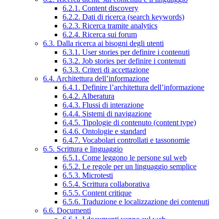
6.2.1. Content discovery
6.2.2. Dati di ricerca (search keywords)
6.2.3. Ricerca tramite analytics
6.2.4. Ricerca sui forum
6.3. Dalla ricerca ai bisogni degli utenti
6.3.1. User stories per definire i contenuti
6.3.2. Job stories per definire i contenuti
6.3.3. Criteri di accettazione
6.4. Architettura dell’informazione
6.4.1. Definire l’architettura dell’informazione
6.4.2. Alberatura
6.4.3. Flussi di interazione
6.4.4. Sistemi di navigazione
6.4.5. Tipologie di contenuto (content type)
6.4.6. Ontologie e standard
6.4.7. Vocabolari controllati e tassonomie
6.5. Scrittura e linguaggio
6.5.1. Come leggono le persone sul web
6.5.2. Le regole per un linguaggio semplice
6.5.3. Microtesti
6.5.4. Scrittura collaborativa
6.5.5. Content critique
6.5.6. Traduzione e localizzazione dei contenuti
6.6. Documenti