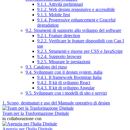
9.1.1. Attività preliminari
9.1.2. Web design responsivo e accessibile
9.1.3. Mobile first
9.1.4. Progressive enhancement e Graceful
degradation
9.2. Strumenti di supporto allo sviluppo del software
9.2.1. Feature detection
9.2.2. Verificare le feature disponibili con Can I
use
9.2.3. Strumenti e risorse per CSS e JavaScript
9.2.4. Supporto browser
9.2.5. Misurare le prestazioni
9.3. Catalogo del riuso
9.4. Sviluppare con il design system .italia
9.4.1. Il framework Bootstrap Italia
9.4.2. Il kit di sviluppo React
9.4.3. Il kit di sviluppo Angular
9.5. Sviluppare con i modelli di sito e servizi
1. Scopo, destinatari e uso del Manuale operativo di design
Team per la Trasformazione Digitale
in collaborazione con
Agenzia per l'Italia Digitale