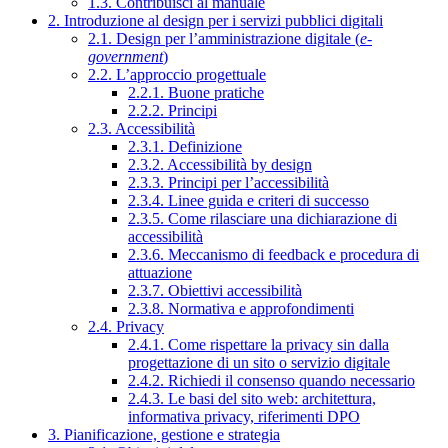
1.3. Contribuisci al manuale
2. Introduzione al design per i servizi pubblici digitali
2.1. Design per l’amministrazione digitale (
e-
government
)
2.2. L’approccio progettuale
2.2.1. Buone pratiche
2.2.2. Principi
2.3. Accessibilità
2.3.1. Definizione
2.3.2. Accessibilità by design
2.3.3. Principi per l’accessibilità
2.3.4. Linee guida e criteri di successo
2.3.5. Come rilasciare una dichiarazione di
accessibilità
2.3.6. Meccanismo di feedback e procedura di
attuazione
2.3.7. Obiettivi accessibilità
2.3.8. Normativa e approfondimenti
2.4. Privacy
2.4.1. Come rispettare la privacy sin dalla
progettazione di un sito o servizio digitale
2.4.2. Richiedi il consenso quando necessario
2.4.3. Le basi del sito web: architettura,
informativa privacy, riferimenti DPO
3. Pianificazione, gestione e strategia