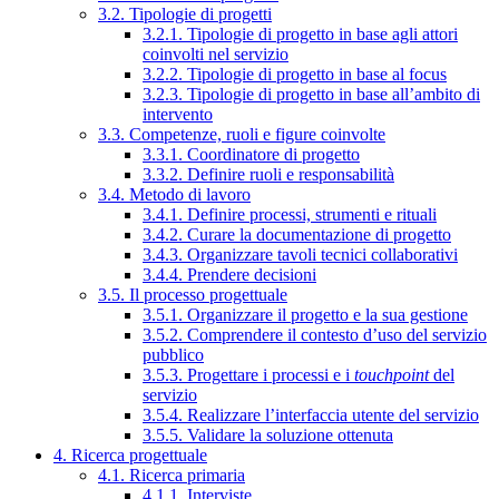
3.2. Tipologie di progetti
3.2.1. Tipologie di progetto in base agli attori
coinvolti nel servizio
3.2.2. Tipologie di progetto in base al focus
3.2.3. Tipologie di progetto in base all’ambito di
intervento
3.3. Competenze, ruoli e figure coinvolte
3.3.1. Coordinatore di progetto
3.3.2. Definire ruoli e responsabilità
3.4. Metodo di lavoro
3.4.1. Definire processi, strumenti e rituali
3.4.2. Curare la documentazione di progetto
3.4.3. Organizzare tavoli tecnici collaborativi
3.4.4. Prendere decisioni
3.5. Il processo progettuale
3.5.1. Organizzare il progetto e la sua gestione
3.5.2. Comprendere il contesto d’uso del servizio
pubblico
3.5.3. Progettare i processi e i
touchpoint
del
servizio
3.5.4. Realizzare l’interfaccia utente del servizio
3.5.5. Validare la soluzione ottenuta
4. Ricerca progettuale
4.1. Ricerca primaria
4.1.1. Interviste