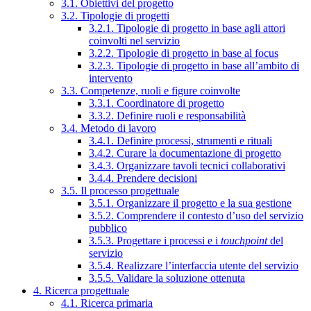
3.1. Obiettivi del progetto
3.2. Tipologie di progetti
3.2.1. Tipologie di progetto in base agli attori
coinvolti nel servizio
3.2.2. Tipologie di progetto in base al focus
3.2.3. Tipologie di progetto in base all’ambito di
intervento
3.3. Competenze, ruoli e figure coinvolte
3.3.1. Coordinatore di progetto
3.3.2. Definire ruoli e responsabilità
3.4. Metodo di lavoro
3.4.1. Definire processi, strumenti e rituali
3.4.2. Curare la documentazione di progetto
3.4.3. Organizzare tavoli tecnici collaborativi
3.4.4. Prendere decisioni
3.5. Il processo progettuale
3.5.1. Organizzare il progetto e la sua gestione
3.5.2. Comprendere il contesto d’uso del servizio
pubblico
3.5.3. Progettare i processi e i
touchpoint
del
servizio
3.5.4. Realizzare l’interfaccia utente del servizio
3.5.5. Validare la soluzione ottenuta
4. Ricerca progettuale
4.1. Ricerca primaria