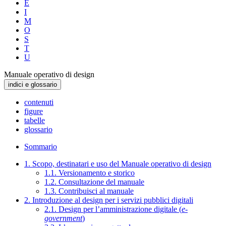
E
I
M
O
S
T
U
Manuale operativo di design
indici e glossario
contenuti
figure
tabelle
glossario
Sommario
1. Scopo, destinatari e uso del Manuale operativo di design
1.1. Versionamento e storico
1.2. Consultazione del manuale
1.3. Contribuisci al manuale
2. Introduzione al design per i servizi pubblici digitali
2.1. Design per l’amministrazione digitale (
e-
government
)