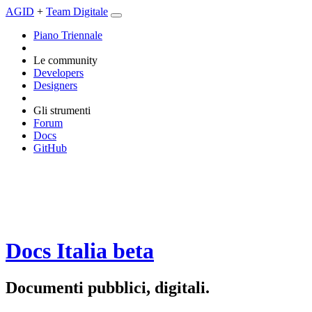
AGID
+
Team Digitale
Piano Triennale
Le community
Developers
Designers
Gli strumenti
Forum
Docs
GitHub
Docs Italia
beta
Documenti pubblici, digitali.