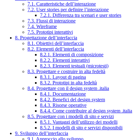
7.1. Caratteristiche dell’interazione
7.2. User stories per definire l’interazione
7.2.1. Differenza tra scenari e user stories
7.3. Flussi di interazione
7.4. Wireframe
7.5. Prototipi interattivi
8. Progettazione dell’interfaccia
8.1. Obiettivi dell’interfaccia
8.2. Elementi dell’interfaccia
8.2.1. Elementi di composizione
8.2.2. Elementi interattivi
8.2.3. Elementi testuali (microtesti)
8.3. Progettare e costruire in alta fedeltà
8.3.1. Layout di pagina
8.3.2. Prototipi in alta fedeltà
8.4. Progettare con il design system .italia
8.4.1. Documentazione
8.4.2. Benefici del design system
8.4.3. Risorse operative
8.4.4. Come contribuire al design system .italia
8.5. Progettare con i modelli di sito e servizi
8.5.1. Vantaggi dell’utilizzo dei modelli
8.5.2. I modelli di sito e servizi disponibili
9. Sviluppo dell’interfaccia
9.1. Approccio allo sviluppo