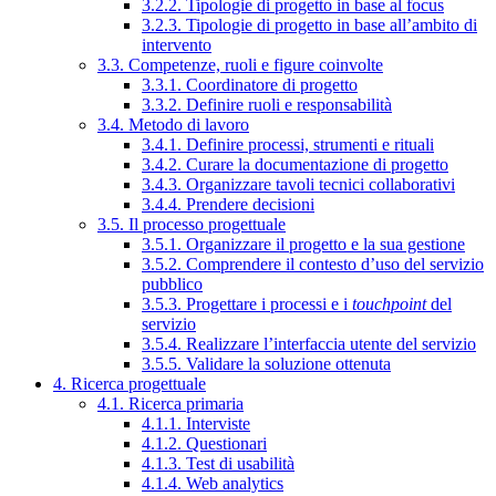
3.2.2. Tipologie di progetto in base al focus
3.2.3. Tipologie di progetto in base all’ambito di
intervento
3.3. Competenze, ruoli e figure coinvolte
3.3.1. Coordinatore di progetto
3.3.2. Definire ruoli e responsabilità
3.4. Metodo di lavoro
3.4.1. Definire processi, strumenti e rituali
3.4.2. Curare la documentazione di progetto
3.4.3. Organizzare tavoli tecnici collaborativi
3.4.4. Prendere decisioni
3.5. Il processo progettuale
3.5.1. Organizzare il progetto e la sua gestione
3.5.2. Comprendere il contesto d’uso del servizio
pubblico
3.5.3. Progettare i processi e i
touchpoint
del
servizio
3.5.4. Realizzare l’interfaccia utente del servizio
3.5.5. Validare la soluzione ottenuta
4. Ricerca progettuale
4.1. Ricerca primaria
4.1.1. Interviste
4.1.2. Questionari
4.1.3. Test di usabilità
4.1.4. Web analytics