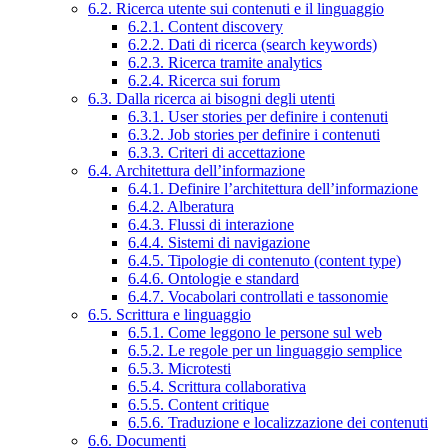
6.2. Ricerca utente sui contenuti e il linguaggio
6.2.1. Content discovery
6.2.2. Dati di ricerca (search keywords)
6.2.3. Ricerca tramite analytics
6.2.4. Ricerca sui forum
6.3. Dalla ricerca ai bisogni degli utenti
6.3.1. User stories per definire i contenuti
6.3.2. Job stories per definire i contenuti
6.3.3. Criteri di accettazione
6.4. Architettura dell’informazione
6.4.1. Definire l’architettura dell’informazione
6.4.2. Alberatura
6.4.3. Flussi di interazione
6.4.4. Sistemi di navigazione
6.4.5. Tipologie di contenuto (content type)
6.4.6. Ontologie e standard
6.4.7. Vocabolari controllati e tassonomie
6.5. Scrittura e linguaggio
6.5.1. Come leggono le persone sul web
6.5.2. Le regole per un linguaggio semplice
6.5.3. Microtesti
6.5.4. Scrittura collaborativa
6.5.5. Content critique
6.5.6. Traduzione e localizzazione dei contenuti
6.6. Documenti