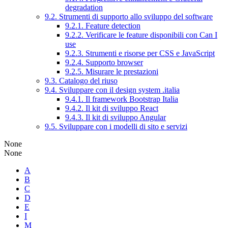
degradation
9.2. Strumenti di supporto allo sviluppo del software
9.2.1. Feature detection
9.2.2. Verificare le feature disponibili con Can I
use
9.2.3. Strumenti e risorse per CSS e JavaScript
9.2.4. Supporto browser
9.2.5. Misurare le prestazioni
9.3. Catalogo del riuso
9.4. Sviluppare con il design system .italia
9.4.1. Il framework Bootstrap Italia
9.4.2. Il kit di sviluppo React
9.4.3. Il kit di sviluppo Angular
9.5. Sviluppare con i modelli di sito e servizi
None
None
A
B
C
D
E
I
M