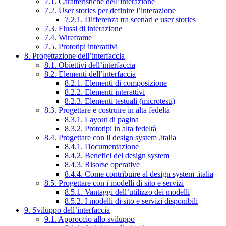
7.1. Caratteristiche dell’interazione
7.2. User stories per definire l’interazione
7.2.1. Differenza tra scenari e user stories
7.3. Flussi di interazione
7.4. Wireframe
7.5. Prototipi interattivi
8. Progettazione dell’interfaccia
8.1. Obiettivi dell’interfaccia
8.2. Elementi dell’interfaccia
8.2.1. Elementi di composizione
8.2.2. Elementi interattivi
8.2.3. Elementi testuali (microtesti)
8.3. Progettare e costruire in alta fedeltà
8.3.1. Layout di pagina
8.3.2. Prototipi in alta fedeltà
8.4. Progettare con il design system .italia
8.4.1. Documentazione
8.4.2. Benefici del design system
8.4.3. Risorse operative
8.4.4. Come contribuire al design system .italia
8.5. Progettare con i modelli di sito e servizi
8.5.1. Vantaggi dell’utilizzo dei modelli
8.5.2. I modelli di sito e servizi disponibili
9. Sviluppo dell’interfaccia
9.1. Approccio allo sviluppo