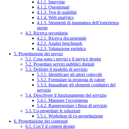
4.1.1. Interviste
4.1.2. Questionari
4.1.3. Test di usabilità
4.1.4. Web analytics
4.1.5. Strumenti di mappatura dell’esperienza
utente
4.2. Ricerca secondaria
4.2.1. Ricerca documentale
4.2.2. Analisi benchmark
4.2.3. Valutazione euristica
5. Progettazione dei servizi
5.1. Cosa sono i servizi e il service design
5.2. Progettare servizi pubblici digitali
5.3. Definire il modello di servizio
5.3.1. Identificare gli attori coinvolti
5.3.2. Formulare la proposta di valore
5.3.3. Inquadrare gli elementi costitutivi del
servizio
5.4. Descrivere il funzionamento del servizio
5.4.1. Mappare l’ecosistema
5.4.2. Rappresentare i flussi di servizio
5.5. Co-progettare le soluzioni
5.5.1. Workshop di co-progettazione
6. Progettazione dei contenuti
6.1. Cos’è il content design