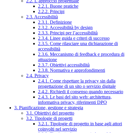
2.2. L’approccio progettuale
2.2.1. Buone pratiche
2.2.2. Principi
2.3. Accessibilità
2.3.1. Definizione
2.3.2. Accessibilità by design
2.3.3. Principi per l’accessibilità
2.3.4. Linee guida e criteri di successo
2.3.5. Come rilasciare una dichiarazione di
accessibilità
2.3.6. Meccanismo di feedback e procedura di
attuazione
2.3.7. Obiettivi accessibilità
2.3.8. Normativa e approfondimenti
2.4. Privacy
2.4.1. Come rispettare la privacy sin dalla
progettazione di un sito o servizio digitale
2.4.2. Richiedi il consenso quando necessario
2.4.3. Le basi del sito web: architettura,
informativa privacy, riferimenti DPO
3. Pianificazione, gestione e strategia
3.1. Obiettivi del progetto
3.2. Tipologie di progetti
3.2.1. Tipologie di progetto in base agli attori
coinvolti nel servizio