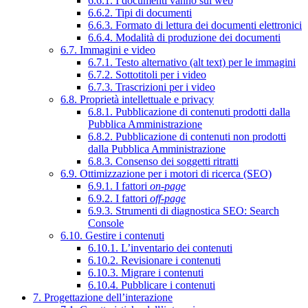
6.6.1. I documenti vanno sul web
6.6.2. Tipi di documenti
6.6.3. Formato di lettura dei documenti elettronici
6.6.4. Modalità di produzione dei documenti
6.7. Immagini e video
6.7.1. Testo alternativo (alt text) per le immagini
6.7.2. Sottotitoli per i video
6.7.3. Trascrizioni per i video
6.8. Proprietà intellettuale e privacy
6.8.1. Pubblicazione di contenuti prodotti dalla
Pubblica Amministrazione
6.8.2. Pubblicazione di contenuti non prodotti
dalla Pubblica Amministrazione
6.8.3. Consenso dei soggetti ritratti
6.9. Ottimizzazione per i motori di ricerca (SEO)
6.9.1. I fattori
on-page
6.9.2. I fattori
off-page
6.9.3. Strumenti di diagnostica SEO: Search
Console
6.10. Gestire i contenuti
6.10.1. L’inventario dei contenuti
6.10.2. Revisionare i contenuti
6.10.3. Migrare i contenuti
6.10.4. Pubblicare i contenuti
7. Progettazione dell’interazione