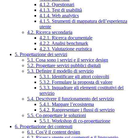
4.1.2. Questionari
4.1.3. Test di usabilità
4.1.4. Web analytics
4.1.5. Strumenti di mappatura dell’esperienza
utente
4.2. Ricerca secondaria
4.2.1. Ricerca documentale
4.2.2. Analisi benchmark
4.2.3. Valutazione euristica
5. Progettazione dei servizi
5.1. Cosa sono i servizi e il service design
5.2. Progettare servizi pubblici digitali
5.3. Definire il modello di servizio
5.3.1. Identificare gli attori coinvolti
5.3.2. Formulare la proposta di valore
5.3.3. Inquadrare gli elementi costitutivi del
servizio
5.4. Descrivere il funzionamento del servizio
5.4.1. Mappare l’ecosistema
5.4.2. Rappresentare i flussi di servizio
5.5. Co-progettare le soluzioni
5.5.1. Workshop di co-progettazione
6. Progettazione dei contenuti
6.1. Cos’è il content design
6.2. Ricerca utente sui contenuti e il linguaggio