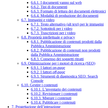
6.6.1. I documenti vanno sul web
6.6.2. Tipi di documenti
6.6.3. Formato di lettura dei documenti elettronici
6.6.4. Modalità di produzione dei documenti
6.7. Immagini e video
6.7.1. Testo alternativo (alt text) per le immagini
6.7.2. Sottotitoli per i video
6.7.3. Trascrizioni per i video
6.8. Proprietà intellettuale e privacy
6.8.1. Pubblicazione di contenuti prodotti dalla
Pubblica Amministrazione
6.8.2. Pubblicazione di contenuti non prodotti
dalla Pubblica Amministrazione
6.8.3. Consenso dei soggetti ritratti
6.9. Ottimizzazione per i motori di ricerca (SEO)
6.9.1. I fattori
on-page
6.9.2. I fattori
off-page
6.9.3. Strumenti di diagnostica SEO: Search
Console
6.10. Gestire i contenuti
6.10.1. L’inventario dei contenuti
6.10.2. Revisionare i contenuti
6.10.3. Migrare i contenuti
6.10.4. Pubblicare i contenuti
7. Progettazione dell’interazione