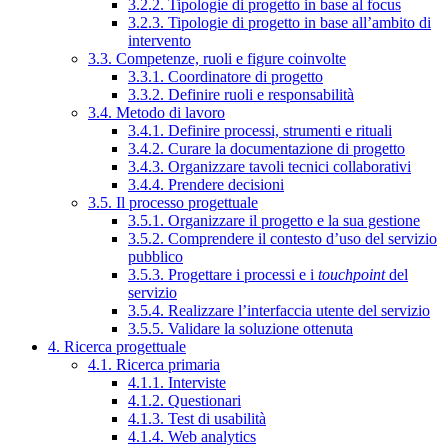
3.2.2. Tipologie di progetto in base al focus
3.2.3. Tipologie di progetto in base all’ambito di
intervento
3.3. Competenze, ruoli e figure coinvolte
3.3.1. Coordinatore di progetto
3.3.2. Definire ruoli e responsabilità
3.4. Metodo di lavoro
3.4.1. Definire processi, strumenti e rituali
3.4.2. Curare la documentazione di progetto
3.4.3. Organizzare tavoli tecnici collaborativi
3.4.4. Prendere decisioni
3.5. Il processo progettuale
3.5.1. Organizzare il progetto e la sua gestione
3.5.2. Comprendere il contesto d’uso del servizio
pubblico
3.5.3. Progettare i processi e i
touchpoint
del
servizio
3.5.4. Realizzare l’interfaccia utente del servizio
3.5.5. Validare la soluzione ottenuta
4. Ricerca progettuale
4.1. Ricerca primaria
4.1.1. Interviste
4.1.2. Questionari
4.1.3. Test di usabilità
4.1.4. Web analytics