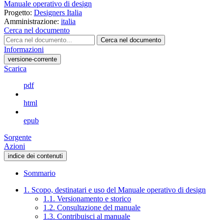
Manuale operativo di design
Progetto:
Designers Italia
Amministrazione:
italia
Cerca nel documento
Cerca nel documento
Informazioni
versione-corrente
Scarica
pdf
html
epub
Sorgente
Azioni
indice dei contenuti
Sommario
1. Scopo, destinatari e uso del Manuale operativo di design
1.1. Versionamento e storico
1.2. Consultazione del manuale
1.3. Contribuisci al manuale