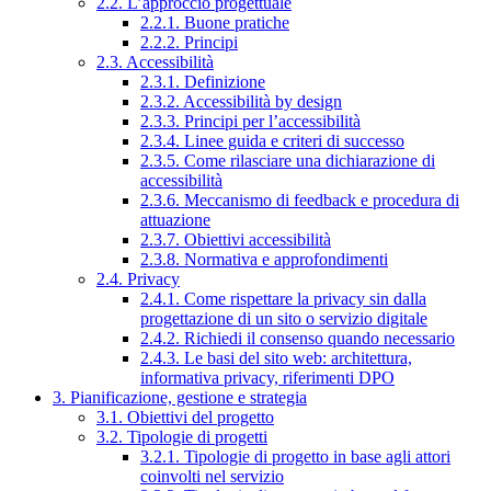
2.2. L’approccio progettuale
2.2.1. Buone pratiche
2.2.2. Principi
2.3. Accessibilità
2.3.1. Definizione
2.3.2. Accessibilità by design
2.3.3. Principi per l’accessibilità
2.3.4. Linee guida e criteri di successo
2.3.5. Come rilasciare una dichiarazione di
accessibilità
2.3.6. Meccanismo di feedback e procedura di
attuazione
2.3.7. Obiettivi accessibilità
2.3.8. Normativa e approfondimenti
2.4. Privacy
2.4.1. Come rispettare la privacy sin dalla
progettazione di un sito o servizio digitale
2.4.2. Richiedi il consenso quando necessario
2.4.3. Le basi del sito web: architettura,
informativa privacy, riferimenti DPO
3. Pianificazione, gestione e strategia
3.1. Obiettivi del progetto
3.2. Tipologie di progetti
3.2.1. Tipologie di progetto in base agli attori
coinvolti nel servizio