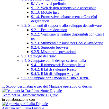
9.1.1. Attività preliminari
9.1.2. Web design responsivo e accessibile
9.1.3. Mobile first
9.1.4. Progressive enhancement e Graceful
degradation
9.2. Strumenti di supporto allo sviluppo del software
9.2.1. Feature detection
9.2.2. Verificare le feature disponibili con Can I
use
9.2.3. Strumenti e risorse per CSS e JavaScript
9.2.4. Supporto browser
9.2.5. Misurare le prestazioni
9.3. Catalogo del riuso
9.4. Sviluppare con il design system .italia
9.4.1. Il framework Bootstrap Italia
9.4.2. Il kit di sviluppo React
9.4.3. Il kit di sviluppo Angular
9.5. Sviluppare con i modelli di sito e servizi
1. Scopo, destinatari e uso del Manuale operativo di design
Team per la Trasformazione Digitale
in collaborazione con
Agenzia per l'Italia Digitale