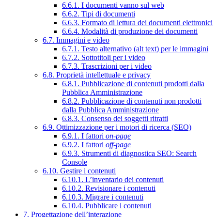
6.6.1. I documenti vanno sul web
6.6.2. Tipi di documenti
6.6.3. Formato di lettura dei documenti elettronici
6.6.4. Modalità di produzione dei documenti
6.7. Immagini e video
6.7.1. Testo alternativo (alt text) per le immagini
6.7.2. Sottotitoli per i video
6.7.3. Trascrizioni per i video
6.8. Proprietà intellettuale e privacy
6.8.1. Pubblicazione di contenuti prodotti dalla
Pubblica Amministrazione
6.8.2. Pubblicazione di contenuti non prodotti
dalla Pubblica Amministrazione
6.8.3. Consenso dei soggetti ritratti
6.9. Ottimizzazione per i motori di ricerca (SEO)
6.9.1. I fattori
on-page
6.9.2. I fattori
off-page
6.9.3. Strumenti di diagnostica SEO: Search
Console
6.10. Gestire i contenuti
6.10.1. L’inventario dei contenuti
6.10.2. Revisionare i contenuti
6.10.3. Migrare i contenuti
6.10.4. Pubblicare i contenuti
7. Progettazione dell’interazione