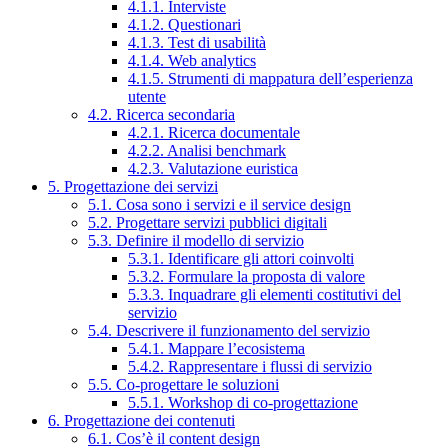
4.1.1. Interviste
4.1.2. Questionari
4.1.3. Test di usabilità
4.1.4. Web analytics
4.1.5. Strumenti di mappatura dell’esperienza
utente
4.2. Ricerca secondaria
4.2.1. Ricerca documentale
4.2.2. Analisi benchmark
4.2.3. Valutazione euristica
5. Progettazione dei servizi
5.1. Cosa sono i servizi e il service design
5.2. Progettare servizi pubblici digitali
5.3. Definire il modello di servizio
5.3.1. Identificare gli attori coinvolti
5.3.2. Formulare la proposta di valore
5.3.3. Inquadrare gli elementi costitutivi del
servizio
5.4. Descrivere il funzionamento del servizio
5.4.1. Mappare l’ecosistema
5.4.2. Rappresentare i flussi di servizio
5.5. Co-progettare le soluzioni
5.5.1. Workshop di co-progettazione
6. Progettazione dei contenuti
6.1. Cos’è il content design