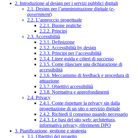
2. Introduzione al design per i servizi pubblici digitali
2.1. Design per l’amministrazione digitale (
e-
government
)
2.2. L’approccio progettuale
2.2.1. Buone pratiche
2.2.2. Principi
2.3. Accessibilità
2.3.1. Definizione
2.3.2. Accessibilità by design
2.3.3. Principi per l’accessibilità
2.3.4. Linee guida e criteri di successo
2.3.5. Come rilasciare una dichiarazione di
accessibilità
2.3.6. Meccanismo di feedback e procedura di
attuazione
2.3.7. Obiettivi accessibilità
2.3.8. Normativa e approfondimenti
2.4. Privacy
2.4.1. Come rispettare la privacy sin dalla
progettazione di un sito o servizio digitale
2.4.2. Richiedi il consenso quando necessario
2.4.3. Le basi del sito web: architettura,
informativa privacy, riferimenti DPO
3. Pianificazione, gestione e strategia
3.1. Obiettivi del progetto