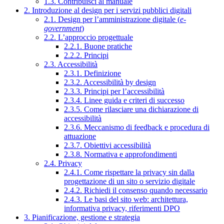
1.3. Contribuisci al manuale
2. Introduzione al design per i servizi pubblici digitali
2.1. Design per l’amministrazione digitale (
e-
government
)
2.2. L’approccio progettuale
2.2.1. Buone pratiche
2.2.2. Principi
2.3. Accessibilità
2.3.1. Definizione
2.3.2. Accessibilità by design
2.3.3. Principi per l’accessibilità
2.3.4. Linee guida e criteri di successo
2.3.5. Come rilasciare una dichiarazione di
accessibilità
2.3.6. Meccanismo di feedback e procedura di
attuazione
2.3.7. Obiettivi accessibilità
2.3.8. Normativa e approfondimenti
2.4. Privacy
2.4.1. Come rispettare la privacy sin dalla
progettazione di un sito o servizio digitale
2.4.2. Richiedi il consenso quando necessario
2.4.3. Le basi del sito web: architettura,
informativa privacy, riferimenti DPO
3. Pianificazione, gestione e strategia