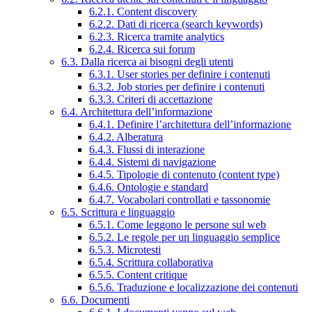
6.2.1. Content discovery
6.2.2. Dati di ricerca (search keywords)
6.2.3. Ricerca tramite analytics
6.2.4. Ricerca sui forum
6.3. Dalla ricerca ai bisogni degli utenti
6.3.1. User stories per definire i contenuti
6.3.2. Job stories per definire i contenuti
6.3.3. Criteri di accettazione
6.4. Architettura dell’informazione
6.4.1. Definire l’architettura dell’informazione
6.4.2. Alberatura
6.4.3. Flussi di interazione
6.4.4. Sistemi di navigazione
6.4.5. Tipologie di contenuto (content type)
6.4.6. Ontologie e standard
6.4.7. Vocabolari controllati e tassonomie
6.5. Scrittura e linguaggio
6.5.1. Come leggono le persone sul web
6.5.2. Le regole per un linguaggio semplice
6.5.3. Microtesti
6.5.4. Scrittura collaborativa
6.5.5. Content critique
6.5.6. Traduzione e localizzazione dei contenuti
6.6. Documenti