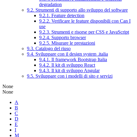
degradation
9.2. Strumenti di supporto allo sviluppo del software
9.2.1. Feature detection
9.2.2. Verificare le feature disponibili con Can I
use
9.2.3. Strumenti e risorse per CSS e JavaScript
9.2.4. Supporto browser
9.2.5. Misurare le prestazioni
9.3. Catalogo del riuso
9.4. Sviluppare con il design system .italia
9.4.1. Il framework Bootstrap Italia
9.4.2. Il kit di sviluppo React
9.4.3. Il kit di sviluppo Angular
9.5. Sviluppare con i modelli di sito e servizi
None
None
A
B
C
D
E
I
M