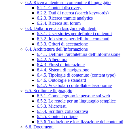
6.2. Ricerca utente sui contenuti e il linguaggio
6.2.1. Content discovery
6.2.2. Dati di ricerca (search keywords)
6.2.3. Ricerca tramite analytics
6.2.4. Ricerca sui forum
6.3. Dalla ricerca ai bisogni degli utenti
6.3.1. User stories per definire i contenuti
6.3.2. Job stories per definire i contenuti
6.3.3. Criteri di accettazione
6.4. Architettura dell’informazione
6.4.1. Definire l’architettura dell’informazione
6.4.2. Alberatura
6.4.3. Flussi di interazione
6.4.4. Sistemi di navigazione
6.4.5. Tipologie di contenuto (content type)
6.4.6. Ontologie e standard
6.4.7. Vocabolari controllati e tassonomie
6.5. Scrittura e linguaggio
6.5.1. Come leggono le persone sul web
6.5.2. Le regole per un linguaggio semplice
6.5.3. Microtesti
6.5.4. Scrittura collaborativa
6.5.5. Content critique
6.5.6. Traduzione e localizzazione dei contenuti
6.6. Documenti