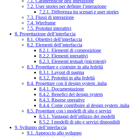
7.1. Caratteristiche dell’interazione
7.2. User stories per definire l’interazione
7.2.1. Differenza tra scenari e user stories
7.3. Flussi di interazione
7.4. Wireframe
7.5. Prototipi interattivi
8. Progettazione dell’interfaccia
8.1. Obiettivi dell’interfaccia
8.2. Elementi dell’interfaccia
8.2.1. Elementi di composizione
8.2.2. Elementi interattivi
8.2.3. Elementi testuali (microtesti)
8.3. Progettare e costruire in alta fedeltà
8.3.1. Layout di pagina
8.3.2. Prototipi in alta fedeltà
8.4. Progettare con il design system .italia
8.4.1. Documentazione
8.4.2. Benefici del design system
8.4.3. Risorse operative
8.4.4. Come contribuire al design system .italia
8.5. Progettare con i modelli di sito e servizi
8.5.1. Vantaggi dell’utilizzo dei modelli
8.5.2. I modelli di sito e servizi disponibili
9. Sviluppo dell’interfaccia
9.1. Approccio allo sviluppo