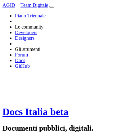
AGID
+
Team Digitale
Piano Triennale
Le community
Developers
Designers
Gli strumenti
Forum
Docs
GitHub
Docs Italia
beta
Documenti pubblici, digitali.