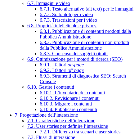
6.7. Immagini e video
6.7.1. Testo alternativo (alt text) per le immagini
6.7.2. Sottotitoli per i video
6.7.3. Trascrizioni per i video
6.8. Proprietà intellettuale e privacy
6.8.1. Pubblicazione di contenuti prodotti dalla
Pubblica Amministrazione
6.8.2. Pubblicazione di contenuti non prodotti
dalla Pubblica Amministrazione
6.8.3. Consenso dei soggetti ritratti
6.9. Ottimizzazione per i motori di ricerca (SEO)
6.9.1. I fattori
on-page
6.9.2. I fattori
off-page
6.9.3. Strumenti di diagnostica SEO: Search
Console
6.10. Gestire i contenuti
6.10.1. L’inventario dei contenuti
6.10.2. Revisionare i contenuti
6.10.3. Migrare i contenuti
6.10.4. Pubblicare i contenuti
7. Progettazione dell’interazione
7.1. Caratteristiche dell’interazione
7.2. User stories per definire l’interazione
7.2.1. Differenza tra scenari e user stories
7.3. Flussi di interazione