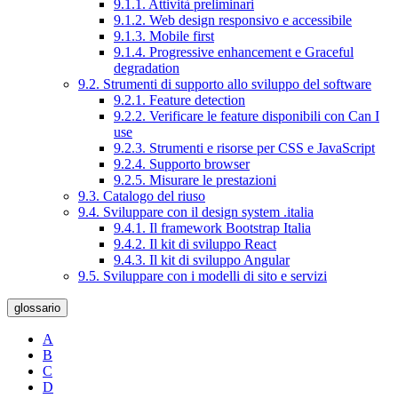
9.1.1. Attività preliminari
9.1.2. Web design responsivo e accessibile
9.1.3. Mobile first
9.1.4. Progressive enhancement e Graceful
degradation
9.2. Strumenti di supporto allo sviluppo del software
9.2.1. Feature detection
9.2.2. Verificare le feature disponibili con Can I
use
9.2.3. Strumenti e risorse per CSS e JavaScript
9.2.4. Supporto browser
9.2.5. Misurare le prestazioni
9.3. Catalogo del riuso
9.4. Sviluppare con il design system .italia
9.4.1. Il framework Bootstrap Italia
9.4.2. Il kit di sviluppo React
9.4.3. Il kit di sviluppo Angular
9.5. Sviluppare con i modelli di sito e servizi
glossario
A
B
C
D