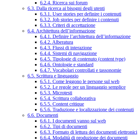
6.2.4. Ricerca sui forum
6.3. Dalla ricerca ai bisogni degli utenti
6.3.1. User stories per definire i contenuti
6.3.2. Job stories per definire i contenuti
6.3.3. Criteri di accettazione
6.4. Architettura dell’informazione
6.4.1. Definire l’architettura dell’informazione
6.4.2. Alberatura
6.4.3. Flussi di interazione
6.4.4. Sistemi di navigazione
6.4.5. Tipologie di contenuto (content type)
6.4.6. Ontologie e standard
6.4.7. Vocabolari controllati e tassonomie
6.5. Scrittura e linguaggio
6.5.1. Come leggono le persone sul web
6.5.2. Le regole per un linguaggio semplice
6.5.3. Microtesti
6.5.4. Scrittura collaborativa
6.5.5. Content critique
6.5.6. Traduzione e localizzazione dei contenuti
6.6. Documenti
6.6.1. I documenti vanno sul web
6.6.2. Tipi di documenti
6.6.3. Formato di lettura dei documenti elettronici
6.6.4. Modalità di produzione dei documenti