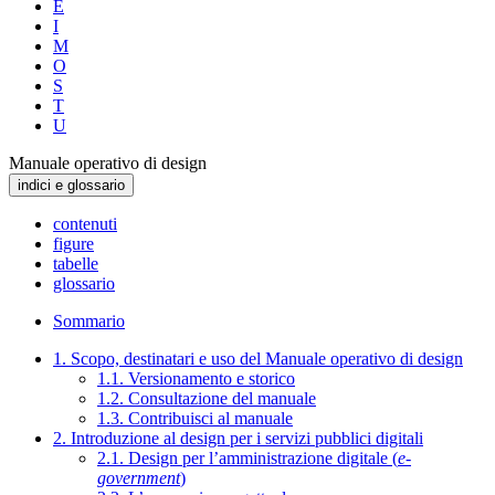
E
I
M
O
S
T
U
Manuale operativo di design
indici e glossario
contenuti
figure
tabelle
glossario
Sommario
1. Scopo, destinatari e uso del Manuale operativo di design
1.1. Versionamento e storico
1.2. Consultazione del manuale
1.3. Contribuisci al manuale
2. Introduzione al design per i servizi pubblici digitali
2.1. Design per l’amministrazione digitale (
e-
government
)