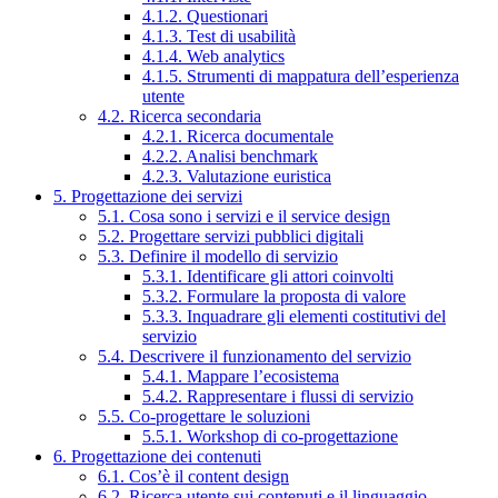
4.1.2. Questionari
4.1.3. Test di usabilità
4.1.4. Web analytics
4.1.5. Strumenti di mappatura dell’esperienza
utente
4.2. Ricerca secondaria
4.2.1. Ricerca documentale
4.2.2. Analisi benchmark
4.2.3. Valutazione euristica
5. Progettazione dei servizi
5.1. Cosa sono i servizi e il service design
5.2. Progettare servizi pubblici digitali
5.3. Definire il modello di servizio
5.3.1. Identificare gli attori coinvolti
5.3.2. Formulare la proposta di valore
5.3.3. Inquadrare gli elementi costitutivi del
servizio
5.4. Descrivere il funzionamento del servizio
5.4.1. Mappare l’ecosistema
5.4.2. Rappresentare i flussi di servizio
5.5. Co-progettare le soluzioni
5.5.1. Workshop di co-progettazione
6. Progettazione dei contenuti
6.1. Cos’è il content design
6.2. Ricerca utente sui contenuti e il linguaggio