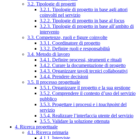
3.2. Tipologie di progetti
3.2.1. Tipologie di progetto in base agli attori
coinvolti nel servizio
3.2.2. Tipologie di progetto in base al focus
3.2.3. Tipologie di progetto in base all’ambito di
intervento
3.3. Competenze, ruoli e figure coinvolte
3.3.1. Coordinatore di progetto
3.3.2. Definire ruoli e responsabilità
3.4. Metodo di lavoro
3.4.1. Definire processi, strumenti e rituali
3.4.2. Curare la documentazione di progetto
3.4.3. Organizzare tavoli tecnici collaborativi
3.4.4. Prendere decisioni
3.5. Il processo progettuale
3.5.1. Organizzare il progetto e la sua gestione
3.5.2. Comprendere il contesto d’uso del servizio
pubblico
3.5.3. Progettare i processi e i
touchpoint
del
servizio
3.5.4. Realizzare l’interfaccia utente del servizio
3.5.5. Validare la soluzione ottenuta
4. Ricerca progettuale
4.1. Ricerca primaria
4.1.1. Interviste