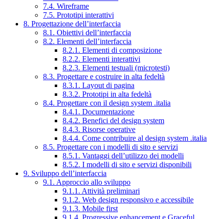
7.4. Wireframe
7.5. Prototipi interattivi
8. Progettazione dell’interfaccia
8.1. Obiettivi dell’interfaccia
8.2. Elementi dell’interfaccia
8.2.1. Elementi di composizione
8.2.2. Elementi interattivi
8.2.3. Elementi testuali (microtesti)
8.3. Progettare e costruire in alta fedeltà
8.3.1. Layout di pagina
8.3.2. Prototipi in alta fedeltà
8.4. Progettare con il design system .italia
8.4.1. Documentazione
8.4.2. Benefici del design system
8.4.3. Risorse operative
8.4.4. Come contribuire al design system .italia
8.5. Progettare con i modelli di sito e servizi
8.5.1. Vantaggi dell’utilizzo dei modelli
8.5.2. I modelli di sito e servizi disponibili
9. Sviluppo dell’interfaccia
9.1. Approccio allo sviluppo
9.1.1. Attività preliminari
9.1.2. Web design responsivo e accessibile
9.1.3. Mobile first
9.1.4. Progressive enhancement e Graceful