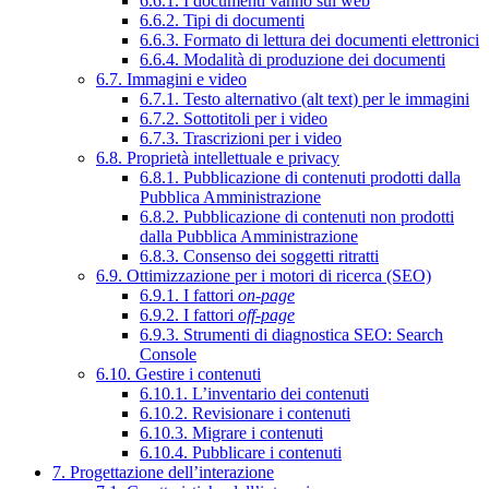
6.6.1. I documenti vanno sul web
6.6.2. Tipi di documenti
6.6.3. Formato di lettura dei documenti elettronici
6.6.4. Modalità di produzione dei documenti
6.7. Immagini e video
6.7.1. Testo alternativo (alt text) per le immagini
6.7.2. Sottotitoli per i video
6.7.3. Trascrizioni per i video
6.8. Proprietà intellettuale e privacy
6.8.1. Pubblicazione di contenuti prodotti dalla
Pubblica Amministrazione
6.8.2. Pubblicazione di contenuti non prodotti
dalla Pubblica Amministrazione
6.8.3. Consenso dei soggetti ritratti
6.9. Ottimizzazione per i motori di ricerca (SEO)
6.9.1. I fattori
on-page
6.9.2. I fattori
off-page
6.9.3. Strumenti di diagnostica SEO: Search
Console
6.10. Gestire i contenuti
6.10.1. L’inventario dei contenuti
6.10.2. Revisionare i contenuti
6.10.3. Migrare i contenuti
6.10.4. Pubblicare i contenuti
7. Progettazione dell’interazione