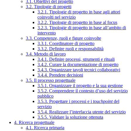
3.1. Obiettivi del progetto
3.2. Tipologie di progetti
3.2.1. Tipologie di progetto in base agli attori
coinvolti nel servizio
3.2.2. Tipologie di progetto in base al focus
3.2.3. Tipologie di progetto in base all’ambito di
intervento
3.3. Competenze, ruoli e figure coinvolte
3.3.1. Coordinatore di progetto
3.3.2. Definire ruoli e responsabilità
3.4. Metodo di lavoro
3.4.1. Definire processi, strumenti e rituali
3.4.2. Curare la documentazione di progetto
3.4.3. Organizzare tavoli tecnici collaborativi
3.4.4. Prendere decisioni
3.5. Il processo progettuale
3.5.1. Organizzare il progetto e la sua gestione
3.5.2. Comprendere il contesto d’uso del servizio
pubblico
3.5.3. Progettare i processi e i
touchpoint
del
servizio
3.5.4. Realizzare l’interfaccia utente del servizio
3.5.5. Validare la soluzione ottenuta
4. Ricerca progettuale
4.1. Ricerca primaria