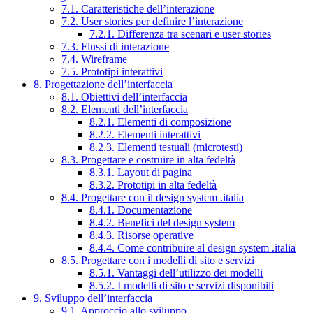
7.1. Caratteristiche dell’interazione
7.2. User stories per definire l’interazione
7.2.1. Differenza tra scenari e user stories
7.3. Flussi di interazione
7.4. Wireframe
7.5. Prototipi interattivi
8. Progettazione dell’interfaccia
8.1. Obiettivi dell’interfaccia
8.2. Elementi dell’interfaccia
8.2.1. Elementi di composizione
8.2.2. Elementi interattivi
8.2.3. Elementi testuali (microtesti)
8.3. Progettare e costruire in alta fedeltà
8.3.1. Layout di pagina
8.3.2. Prototipi in alta fedeltà
8.4. Progettare con il design system .italia
8.4.1. Documentazione
8.4.2. Benefici del design system
8.4.3. Risorse operative
8.4.4. Come contribuire al design system .italia
8.5. Progettare con i modelli di sito e servizi
8.5.1. Vantaggi dell’utilizzo dei modelli
8.5.2. I modelli di sito e servizi disponibili
9. Sviluppo dell’interfaccia
9.1. Approccio allo sviluppo