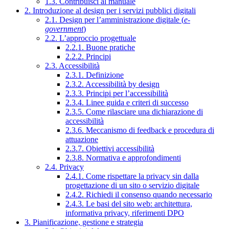
1.3. Contribuisci al manuale
2. Introduzione al design per i servizi pubblici digitali
2.1. Design per l’amministrazione digitale (
e-
government
)
2.2. L’approccio progettuale
2.2.1. Buone pratiche
2.2.2. Principi
2.3. Accessibilità
2.3.1. Definizione
2.3.2. Accessibilità by design
2.3.3. Principi per l’accessibilità
2.3.4. Linee guida e criteri di successo
2.3.5. Come rilasciare una dichiarazione di
accessibilità
2.3.6. Meccanismo di feedback e procedura di
attuazione
2.3.7. Obiettivi accessibilità
2.3.8. Normativa e approfondimenti
2.4. Privacy
2.4.1. Come rispettare la privacy sin dalla
progettazione di un sito o servizio digitale
2.4.2. Richiedi il consenso quando necessario
2.4.3. Le basi del sito web: architettura,
informativa privacy, riferimenti DPO
3. Pianificazione, gestione e strategia