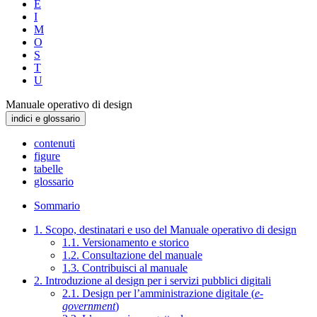
E
I
M
O
S
T
U
Manuale operativo di design
indici e glossario
contenuti
figure
tabelle
glossario
Sommario
1. Scopo, destinatari e uso del Manuale operativo di design
1.1. Versionamento e storico
1.2. Consultazione del manuale
1.3. Contribuisci al manuale
2. Introduzione al design per i servizi pubblici digitali
2.1. Design per l’amministrazione digitale (
e-
government
)