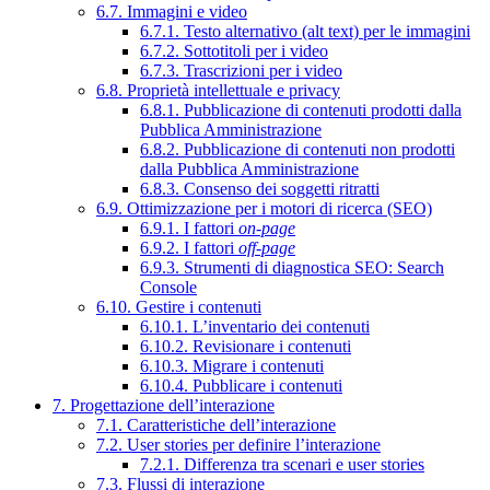
6.7. Immagini e video
6.7.1. Testo alternativo (alt text) per le immagini
6.7.2. Sottotitoli per i video
6.7.3. Trascrizioni per i video
6.8. Proprietà intellettuale e privacy
6.8.1. Pubblicazione di contenuti prodotti dalla
Pubblica Amministrazione
6.8.2. Pubblicazione di contenuti non prodotti
dalla Pubblica Amministrazione
6.8.3. Consenso dei soggetti ritratti
6.9. Ottimizzazione per i motori di ricerca (SEO)
6.9.1. I fattori
on-page
6.9.2. I fattori
off-page
6.9.3. Strumenti di diagnostica SEO: Search
Console
6.10. Gestire i contenuti
6.10.1. L’inventario dei contenuti
6.10.2. Revisionare i contenuti
6.10.3. Migrare i contenuti
6.10.4. Pubblicare i contenuti
7. Progettazione dell’interazione
7.1. Caratteristiche dell’interazione
7.2. User stories per definire l’interazione
7.2.1. Differenza tra scenari e user stories
7.3. Flussi di interazione