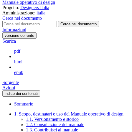
Manuale operativo di design
Progetto:
Designers Italia
Amministrazione:
italia
Cerca nel documento
Cerca nel documento
Informazioni
versione-corrente
Scarica
pdf
html
epub
Sorgente
Azioni
indice dei contenuti
Sommario
1. Scopo, destinatari e uso del Manuale operativo di design
1.1. Versionamento e storico
1.2. Consultazione del manuale
1.3. Contribuisci al manuale