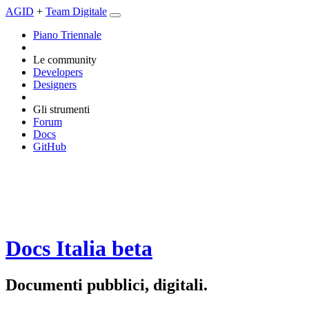
AGID
+
Team Digitale
Piano Triennale
Le community
Developers
Designers
Gli strumenti
Forum
Docs
GitHub
Docs Italia
beta
Documenti pubblici, digitali.