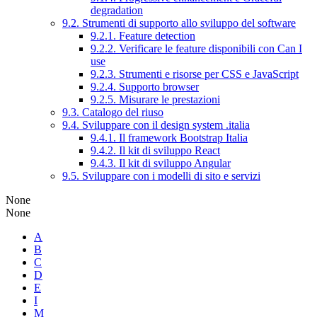
degradation
9.2. Strumenti di supporto allo sviluppo del software
9.2.1. Feature detection
9.2.2. Verificare le feature disponibili con Can I
use
9.2.3. Strumenti e risorse per CSS e JavaScript
9.2.4. Supporto browser
9.2.5. Misurare le prestazioni
9.3. Catalogo del riuso
9.4. Sviluppare con il design system .italia
9.4.1. Il framework Bootstrap Italia
9.4.2. Il kit di sviluppo React
9.4.3. Il kit di sviluppo Angular
9.5. Sviluppare con i modelli di sito e servizi
None
None
A
B
C
D
E
I
M