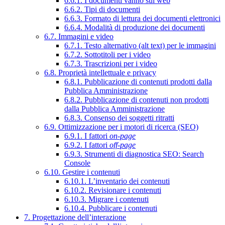
6.6.1. I documenti vanno sul web
6.6.2. Tipi di documenti
6.6.3. Formato di lettura dei documenti elettronici
6.6.4. Modalità di produzione dei documenti
6.7. Immagini e video
6.7.1. Testo alternativo (alt text) per le immagini
6.7.2. Sottotitoli per i video
6.7.3. Trascrizioni per i video
6.8. Proprietà intellettuale e privacy
6.8.1. Pubblicazione di contenuti prodotti dalla
Pubblica Amministrazione
6.8.2. Pubblicazione di contenuti non prodotti
dalla Pubblica Amministrazione
6.8.3. Consenso dei soggetti ritratti
6.9. Ottimizzazione per i motori di ricerca (SEO)
6.9.1. I fattori
on-page
6.9.2. I fattori
off-page
6.9.3. Strumenti di diagnostica SEO: Search
Console
6.10. Gestire i contenuti
6.10.1. L’inventario dei contenuti
6.10.2. Revisionare i contenuti
6.10.3. Migrare i contenuti
6.10.4. Pubblicare i contenuti
7. Progettazione dell’interazione