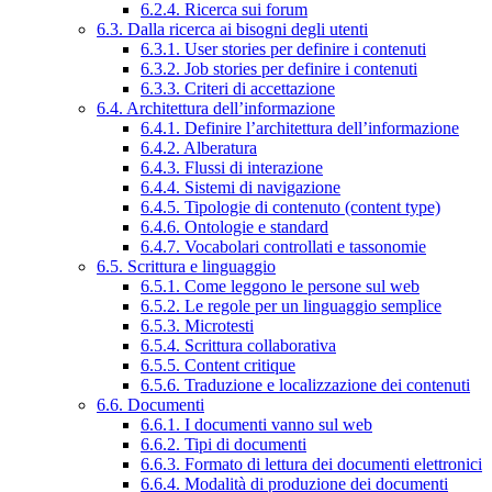
6.2.4. Ricerca sui forum
6.3. Dalla ricerca ai bisogni degli utenti
6.3.1. User stories per definire i contenuti
6.3.2. Job stories per definire i contenuti
6.3.3. Criteri di accettazione
6.4. Architettura dell’informazione
6.4.1. Definire l’architettura dell’informazione
6.4.2. Alberatura
6.4.3. Flussi di interazione
6.4.4. Sistemi di navigazione
6.4.5. Tipologie di contenuto (content type)
6.4.6. Ontologie e standard
6.4.7. Vocabolari controllati e tassonomie
6.5. Scrittura e linguaggio
6.5.1. Come leggono le persone sul web
6.5.2. Le regole per un linguaggio semplice
6.5.3. Microtesti
6.5.4. Scrittura collaborativa
6.5.5. Content critique
6.5.6. Traduzione e localizzazione dei contenuti
6.6. Documenti
6.6.1. I documenti vanno sul web
6.6.2. Tipi di documenti
6.6.3. Formato di lettura dei documenti elettronici
6.6.4. Modalità di produzione dei documenti