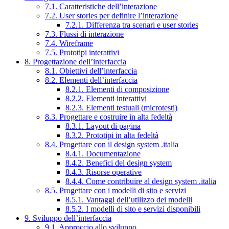
7.1. Caratteristiche dell’interazione
7.2. User stories per definire l’interazione
7.2.1. Differenza tra scenari e user stories
7.3. Flussi di interazione
7.4. Wireframe
7.5. Prototipi interattivi
8. Progettazione dell’interfaccia
8.1. Obiettivi dell’interfaccia
8.2. Elementi dell’interfaccia
8.2.1. Elementi di composizione
8.2.2. Elementi interattivi
8.2.3. Elementi testuali (microtesti)
8.3. Progettare e costruire in alta fedeltà
8.3.1. Layout di pagina
8.3.2. Prototipi in alta fedeltà
8.4. Progettare con il design system .italia
8.4.1. Documentazione
8.4.2. Benefici del design system
8.4.3. Risorse operative
8.4.4. Come contribuire al design system .italia
8.5. Progettare con i modelli di sito e servizi
8.5.1. Vantaggi dell’utilizzo dei modelli
8.5.2. I modelli di sito e servizi disponibili
9. Sviluppo dell’interfaccia
9.1. Approccio allo sviluppo