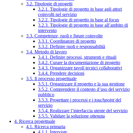
3.2. Tipologie di progetti
3.2.1. Tipologie di progetto in base agli attori
coinvolti nel servizio
3.2.2. Tipologie di progetto in base al focus
3.2.3. Tipologie di progetto in base all’ambito di
intervento
3.3. Competenze, ruoli e figure coinvolte
3.3.1. Coordinatore di progetto
3.3.2. Definire ruoli e responsabilità
3.4. Metodo di lavoro
3.4.1. Definire processi, strumenti e rituali
3.4.2. Curare la documentazione di progetto
3.4.3. Organizzare tavoli tecnici collaborativi
3.4.4. Prendere decisioni
3.5. Il processo progettuale
3.5.1. Organizzare il progetto e la sua gestione
3.5.2. Comprendere il contesto d’uso del servizio
pubblico
3.5.3. Progettare i processi e i
touchpoint
del
servizio
3.5.4. Realizzare l’interfaccia utente del servizio
3.5.5. Validare la soluzione ottenuta
4. Ricerca progettuale
4.1. Ricerca primaria
4.1.1. Interviste