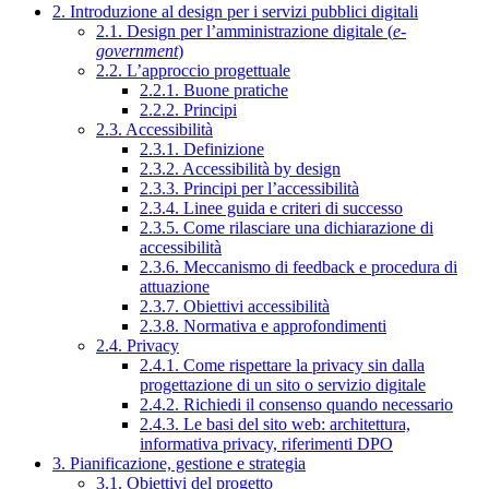
2. Introduzione al design per i servizi pubblici digitali
2.1. Design per l’amministrazione digitale (
e-
government
)
2.2. L’approccio progettuale
2.2.1. Buone pratiche
2.2.2. Principi
2.3. Accessibilità
2.3.1. Definizione
2.3.2. Accessibilità by design
2.3.3. Principi per l’accessibilità
2.3.4. Linee guida e criteri di successo
2.3.5. Come rilasciare una dichiarazione di
accessibilità
2.3.6. Meccanismo di feedback e procedura di
attuazione
2.3.7. Obiettivi accessibilità
2.3.8. Normativa e approfondimenti
2.4. Privacy
2.4.1. Come rispettare la privacy sin dalla
progettazione di un sito o servizio digitale
2.4.2. Richiedi il consenso quando necessario
2.4.3. Le basi del sito web: architettura,
informativa privacy, riferimenti DPO
3. Pianificazione, gestione e strategia
3.1. Obiettivi del progetto