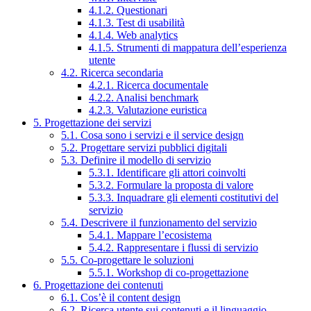
4.1.2. Questionari
4.1.3. Test di usabilità
4.1.4. Web analytics
4.1.5. Strumenti di mappatura dell’esperienza
utente
4.2. Ricerca secondaria
4.2.1. Ricerca documentale
4.2.2. Analisi benchmark
4.2.3. Valutazione euristica
5. Progettazione dei servizi
5.1. Cosa sono i servizi e il service design
5.2. Progettare servizi pubblici digitali
5.3. Definire il modello di servizio
5.3.1. Identificare gli attori coinvolti
5.3.2. Formulare la proposta di valore
5.3.3. Inquadrare gli elementi costitutivi del
servizio
5.4. Descrivere il funzionamento del servizio
5.4.1. Mappare l’ecosistema
5.4.2. Rappresentare i flussi di servizio
5.5. Co-progettare le soluzioni
5.5.1. Workshop di co-progettazione
6. Progettazione dei contenuti
6.1. Cos’è il content design
6.2. Ricerca utente sui contenuti e il linguaggio