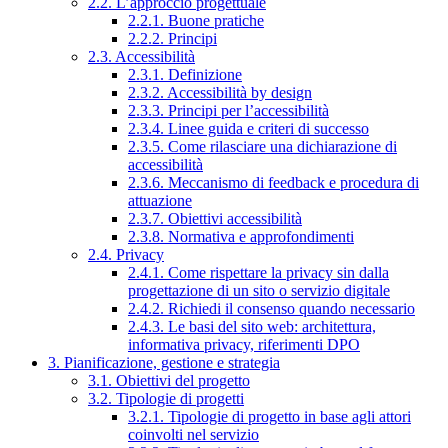
2.2. L’approccio progettuale
2.2.1. Buone pratiche
2.2.2. Principi
2.3. Accessibilità
2.3.1. Definizione
2.3.2. Accessibilità by design
2.3.3. Principi per l’accessibilità
2.3.4. Linee guida e criteri di successo
2.3.5. Come rilasciare una dichiarazione di
accessibilità
2.3.6. Meccanismo di feedback e procedura di
attuazione
2.3.7. Obiettivi accessibilità
2.3.8. Normativa e approfondimenti
2.4. Privacy
2.4.1. Come rispettare la privacy sin dalla
progettazione di un sito o servizio digitale
2.4.2. Richiedi il consenso quando necessario
2.4.3. Le basi del sito web: architettura,
informativa privacy, riferimenti DPO
3. Pianificazione, gestione e strategia
3.1. Obiettivi del progetto
3.2. Tipologie di progetti
3.2.1. Tipologie di progetto in base agli attori
coinvolti nel servizio