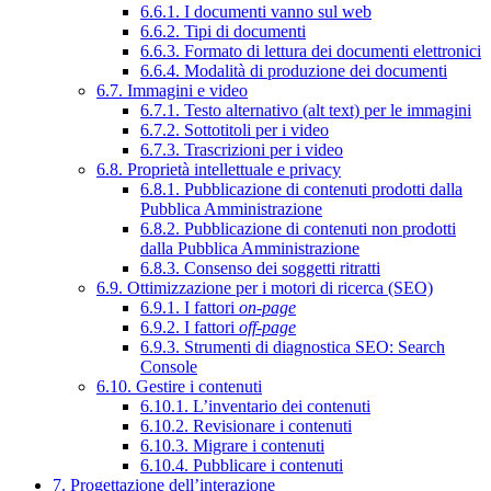
6.6.1. I documenti vanno sul web
6.6.2. Tipi di documenti
6.6.3. Formato di lettura dei documenti elettronici
6.6.4. Modalità di produzione dei documenti
6.7. Immagini e video
6.7.1. Testo alternativo (alt text) per le immagini
6.7.2. Sottotitoli per i video
6.7.3. Trascrizioni per i video
6.8. Proprietà intellettuale e privacy
6.8.1. Pubblicazione di contenuti prodotti dalla
Pubblica Amministrazione
6.8.2. Pubblicazione di contenuti non prodotti
dalla Pubblica Amministrazione
6.8.3. Consenso dei soggetti ritratti
6.9. Ottimizzazione per i motori di ricerca (SEO)
6.9.1. I fattori
on-page
6.9.2. I fattori
off-page
6.9.3. Strumenti di diagnostica SEO: Search
Console
6.10. Gestire i contenuti
6.10.1. L’inventario dei contenuti
6.10.2. Revisionare i contenuti
6.10.3. Migrare i contenuti
6.10.4. Pubblicare i contenuti
7. Progettazione dell’interazione