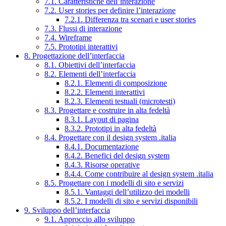
7.1. Caratteristiche dell’interazione
7.2. User stories per definire l’interazione
7.2.1. Differenza tra scenari e user stories
7.3. Flussi di interazione
7.4. Wireframe
7.5. Prototipi interattivi
8. Progettazione dell’interfaccia
8.1. Obiettivi dell’interfaccia
8.2. Elementi dell’interfaccia
8.2.1. Elementi di composizione
8.2.2. Elementi interattivi
8.2.3. Elementi testuali (microtesti)
8.3. Progettare e costruire in alta fedeltà
8.3.1. Layout di pagina
8.3.2. Prototipi in alta fedeltà
8.4. Progettare con il design system .italia
8.4.1. Documentazione
8.4.2. Benefici del design system
8.4.3. Risorse operative
8.4.4. Come contribuire al design system .italia
8.5. Progettare con i modelli di sito e servizi
8.5.1. Vantaggi dell’utilizzo dei modelli
8.5.2. I modelli di sito e servizi disponibili
9. Sviluppo dell’interfaccia
9.1. Approccio allo sviluppo