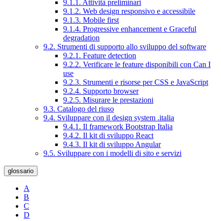
9.1.1. Attività preliminari
9.1.2. Web design responsivo e accessibile
9.1.3. Mobile first
9.1.4. Progressive enhancement e Graceful
degradation
9.2. Strumenti di supporto allo sviluppo del software
9.2.1. Feature detection
9.2.2. Verificare le feature disponibili con Can I
use
9.2.3. Strumenti e risorse per CSS e JavaScript
9.2.4. Supporto browser
9.2.5. Misurare le prestazioni
9.3. Catalogo del riuso
9.4. Sviluppare con il design system .italia
9.4.1. Il framework Bootstrap Italia
9.4.2. Il kit di sviluppo React
9.4.3. Il kit di sviluppo Angular
9.5. Sviluppare con i modelli di sito e servizi
glossario
A
B
C
D