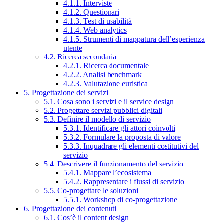
4.1.1. Interviste
4.1.2. Questionari
4.1.3. Test di usabilità
4.1.4. Web analytics
4.1.5. Strumenti di mappatura dell’esperienza
utente
4.2. Ricerca secondaria
4.2.1. Ricerca documentale
4.2.2. Analisi benchmark
4.2.3. Valutazione euristica
5. Progettazione dei servizi
5.1. Cosa sono i servizi e il service design
5.2. Progettare servizi pubblici digitali
5.3. Definire il modello di servizio
5.3.1. Identificare gli attori coinvolti
5.3.2. Formulare la proposta di valore
5.3.3. Inquadrare gli elementi costitutivi del
servizio
5.4. Descrivere il funzionamento del servizio
5.4.1. Mappare l’ecosistema
5.4.2. Rappresentare i flussi di servizio
5.5. Co-progettare le soluzioni
5.5.1. Workshop di co-progettazione
6. Progettazione dei contenuti
6.1. Cos’è il content design