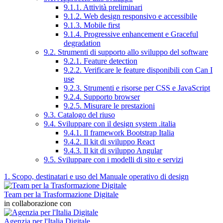
9.1.1. Attività preliminari
9.1.2. Web design responsivo e accessibile
9.1.3. Mobile first
9.1.4. Progressive enhancement e Graceful
degradation
9.2. Strumenti di supporto allo sviluppo del software
9.2.1. Feature detection
9.2.2. Verificare le feature disponibili con Can I
use
9.2.3. Strumenti e risorse per CSS e JavaScript
9.2.4. Supporto browser
9.2.5. Misurare le prestazioni
9.3. Catalogo del riuso
9.4. Sviluppare con il design system .italia
9.4.1. Il framework Bootstrap Italia
9.4.2. Il kit di sviluppo React
9.4.3. Il kit di sviluppo Angular
9.5. Sviluppare con i modelli di sito e servizi
1. Scopo, destinatari e uso del Manuale operativo di design
Team per la Trasformazione Digitale
in collaborazione con
Agenzia per l'Italia Digitale