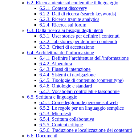
6.2. Ricerca utente sui contenuti e il linguaggio
6.2.1. Content discovery
6.2.2. Dati di ricerca (search keywords)
6.2.3. Ricerca tramite analytics
6.2.4. Ricerca sui forum
6.3. Dalla ricerca ai bisogni degli utenti
6.3.1. User stories per definire i contenuti
6.3.2. Job stories per definire i contenuti
6.3.3. Criteri di accettazione
6.4. Architettura dell’informazione
6.4.1. Definire l’architettura dell’informazione
6.4.2. Alberatura
6.4.3. Flussi di interazione
6.4.4. Sistemi di navigazione
6.4.5. Tipologie di contenuto (content type)
6.4.6. Ontologie e standard
6.4.7. Vocabolari controllati e tassonomie
6.5. Scrittura e linguaggio
6.5.1. Come leggono le persone sul web
6.5.2. Le regole per un linguaggio semplice
6.5.3. Microtesti
6.5.4. Scrittura collaborativa
6.5.5. Content critique
6.5.6. Traduzione e localizzazione dei contenuti
6.6. Documenti