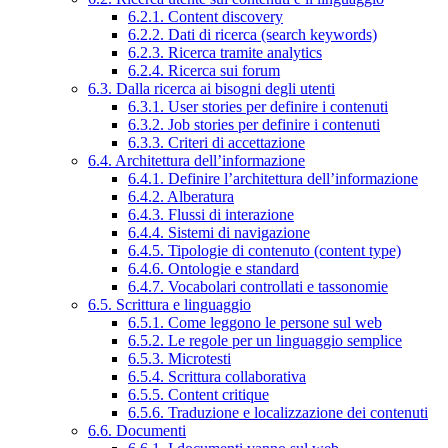
6.2.1. Content discovery
6.2.2. Dati di ricerca (search keywords)
6.2.3. Ricerca tramite analytics
6.2.4. Ricerca sui forum
6.3. Dalla ricerca ai bisogni degli utenti
6.3.1. User stories per definire i contenuti
6.3.2. Job stories per definire i contenuti
6.3.3. Criteri di accettazione
6.4. Architettura dell’informazione
6.4.1. Definire l’architettura dell’informazione
6.4.2. Alberatura
6.4.3. Flussi di interazione
6.4.4. Sistemi di navigazione
6.4.5. Tipologie di contenuto (content type)
6.4.6. Ontologie e standard
6.4.7. Vocabolari controllati e tassonomie
6.5. Scrittura e linguaggio
6.5.1. Come leggono le persone sul web
6.5.2. Le regole per un linguaggio semplice
6.5.3. Microtesti
6.5.4. Scrittura collaborativa
6.5.5. Content critique
6.5.6. Traduzione e localizzazione dei contenuti
6.6. Documenti