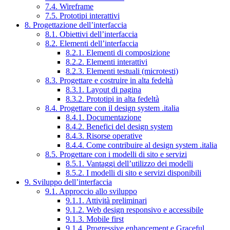
7.4. Wireframe
7.5. Prototipi interattivi
8. Progettazione dell’interfaccia
8.1. Obiettivi dell’interfaccia
8.2. Elementi dell’interfaccia
8.2.1. Elementi di composizione
8.2.2. Elementi interattivi
8.2.3. Elementi testuali (microtesti)
8.3. Progettare e costruire in alta fedeltà
8.3.1. Layout di pagina
8.3.2. Prototipi in alta fedeltà
8.4. Progettare con il design system .italia
8.4.1. Documentazione
8.4.2. Benefici del design system
8.4.3. Risorse operative
8.4.4. Come contribuire al design system .italia
8.5. Progettare con i modelli di sito e servizi
8.5.1. Vantaggi dell’utilizzo dei modelli
8.5.2. I modelli di sito e servizi disponibili
9. Sviluppo dell’interfaccia
9.1. Approccio allo sviluppo
9.1.1. Attività preliminari
9.1.2. Web design responsivo e accessibile
9.1.3. Mobile first
9.1.4. Progressive enhancement e Graceful