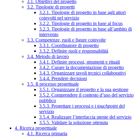
3.1. Obiettivi del progetto
3.2. Tipologie di progetti
3.2.1. Tipologie di progetto in base agli attori
coinvolti nel servizio
3.2.2. Tipologie di progetto in base al focus
3.2.3. Tipologie di progetto in base all’ambito di
intervento
3.3. Competenze, ruoli e figure coinvolte
3.3.1. Coordinatore di progetto
3.3.2. Definire ruoli e responsabilità
3.4. Metodo di lavoro
3.4.1. Definire processi, strumenti e rituali
3.4.2. Curare la documentazione di progetto
3.4.3. Organizzare tavoli tecnici collaborativi
3.4.4. Prendere decisioni
3.5. Il processo progettuale
3.5.1. Organizzare il progetto e la sua gestione
3.5.2. Comprendere il contesto d’uso del servizio
pubblico
3.5.3. Progettare i processi e i
touchpoint
del
servizio
3.5.4. Realizzare l’interfaccia utente del servizio
3.5.5. Validare la soluzione ottenuta
4. Ricerca progettuale
4.1. Ricerca primaria