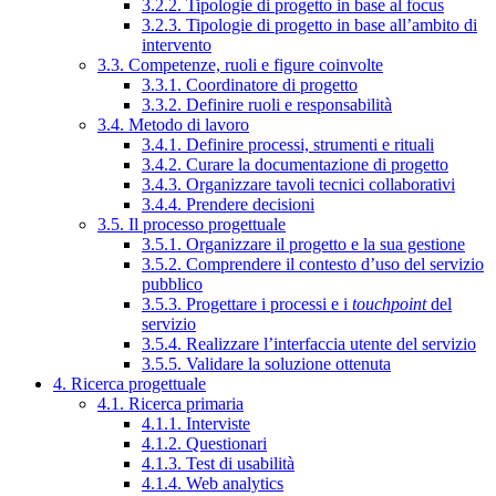
3.2.2. Tipologie di progetto in base al focus
3.2.3. Tipologie di progetto in base all’ambito di
intervento
3.3. Competenze, ruoli e figure coinvolte
3.3.1. Coordinatore di progetto
3.3.2. Definire ruoli e responsabilità
3.4. Metodo di lavoro
3.4.1. Definire processi, strumenti e rituali
3.4.2. Curare la documentazione di progetto
3.4.3. Organizzare tavoli tecnici collaborativi
3.4.4. Prendere decisioni
3.5. Il processo progettuale
3.5.1. Organizzare il progetto e la sua gestione
3.5.2. Comprendere il contesto d’uso del servizio
pubblico
3.5.3. Progettare i processi e i
touchpoint
del
servizio
3.5.4. Realizzare l’interfaccia utente del servizio
3.5.5. Validare la soluzione ottenuta
4. Ricerca progettuale
4.1. Ricerca primaria
4.1.1. Interviste
4.1.2. Questionari
4.1.3. Test di usabilità
4.1.4. Web analytics